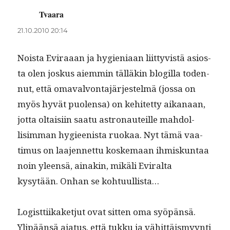
Tvaara
sanoo:
21.10.2010 20:14
Noista Evi­raaan ja hygien­i­aan liit­tyvistä asios­
ta olen joskus aiem­min täl­läkin blogilla toden­
nut, että omavalvon­ta­jär­jestelmä (jos­sa on
myös hyvät puolen­sa) on kehitet­ty aikanaan,
jot­ta oltaisi­in saatu astro­nauteille mah­dol­
lisim­man hygieenista ruokaa. Nyt tämä vaa­
timus on laa­jen­net­tu koske­maan ihmiskun­taa
noin yleen­sä, ainakin, mikäli Evi­ral­ta
kysytään. Onhan se kohtuullista…
Logist­ti­ikaketjut ovat sit­ten oma syöpän­sä.
Ylipään­sä aja­tus, että tukku ja vähit­täis­myyn­ti