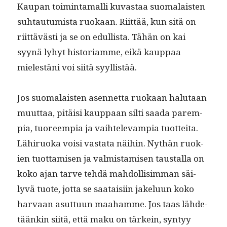
Kau­pan toim­inta­malli kuvas­taa suo­ma­lais­ten
suh­tau­tu­mista ruokaan. Riit­tää, kun sitä on
riit­tävästi ja se on edullista. Tähän on kai
syynä lyhyt his­to­ri­amme, eikä kaup­paa
mielestäni voi siitä syyllistää.
Jos suo­ma­lais­ten asen­net­ta ruokaan halu­taan
muut­taa, pitäisi kaup­paan silti saa­da parem­
pia, tuoreem­pia ja vai­htel­e­vampia tuot­tei­ta.
Lähiruo­ka voisi vas­ta­ta näi­hin. Nythän ruok­
ien tuot­tamisen ja valmis­tamisen taustal­la on
koko ajan tarve tehdä mah­dol­lisim­man säi­
lyvä tuote, jot­ta se saataisi­in jakelu­un koko
har­vaan asut­tuun maa­hamme. Jos taas lähde­
täänkin siitä, että maku on tärkein, syn­tyy