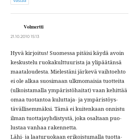
Vastaa
Volmertti
sanoo:
21.10.2010 15:13
Hyvä kir­joi­tus! Suomes­sa pitäisi käy­dä avoin
keskustelu ruokakult­tuurista ja ylipäätän­sä
maat­aloud­es­ta. Mielestäni järkevä vai­h­toe­hto
ei ole alkaa suosi­maan ulk­mo­maisia tuot­tei­ta
(ulkois­ta­mal­la ympäristöhai­tat) vaan kehit­tää
omaa tuotan­toa kulut­ta­ja- ja ympäristöys­
täväl­lisem­mäk­si. Tämä ei kuitenkaan onnis­tu
ilman tuot­ta­jay­hdis­tys­tä, joka osaltaan puo­
lus­taa van­haa rakennetta.
Lähi- ja laatu­ruokaan erikois­tu­mal­la tuot­ta­