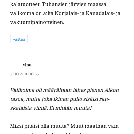
kalatuot­teet. Tuhan­sien järvien maas­sa
valikoima on aika Nor­jalais- ja Kanadalais- ja
vakuumipainotteinen.
Vastaa
vino
sanoo:
21.10.2010 16:56
Valikoima oli määrältään läh­es pienen Alkon
tasoa, mut­ta joka iki­nen pul­lo sisäl­si ran­
skalaista viiniä. Ei mitään muuta!
Mik­si pitäisi olla muu­ta? Muut maathan vain