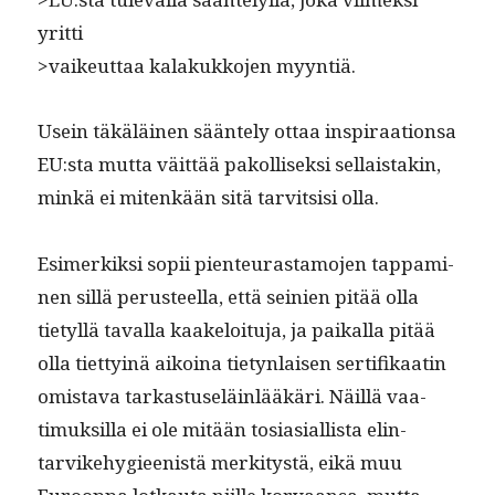
yritti
>vaikeut­taa kalakukko­jen myyntiä.
Usein täkäläi­nen sään­te­ly ottaa inspi­raa­tion­sa
EU:sta mut­ta väit­tää pakol­lisek­si sel­l­ais­takin,
minkä ei mitenkään sitä tarvit­sisi olla.
Esimerkik­si sopii pien­teuras­ta­mo­jen tap­pami­
nen sil­lä perus­teel­la, että seinien pitää olla
tietyl­lä taval­la kaakeloitu­ja, ja paikalla pitää
olla tiet­ty­inä aikoina tietyn­laisen ser­ti­fikaatin
omis­ta­va tarkas­tuseläin­lääkäri. Näil­lä vaa­
timuk­sil­la ei ole mitään tosi­asial­lista elin­
tarvike­hy­gieenistä merk­i­tys­tä, eikä muu