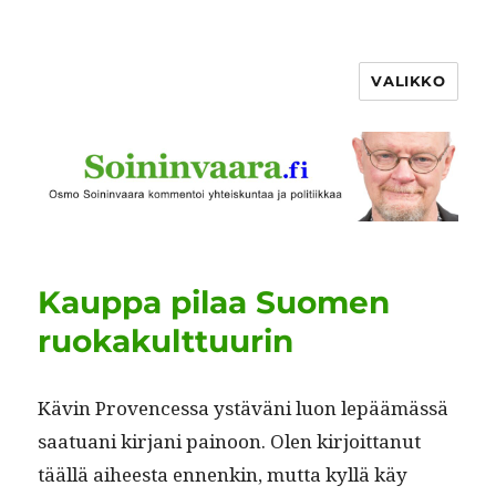
VALIKKO
Kauppa pilaa Suomen
ruokakulttuurin
Kävin Provences­sa ystäväni luon lep­äämässä
saat­u­ani kir­jani pain­oon. Olen kir­joit­tanut
tääl­lä aiheesta ennenkin, mut­ta kyl­lä käy