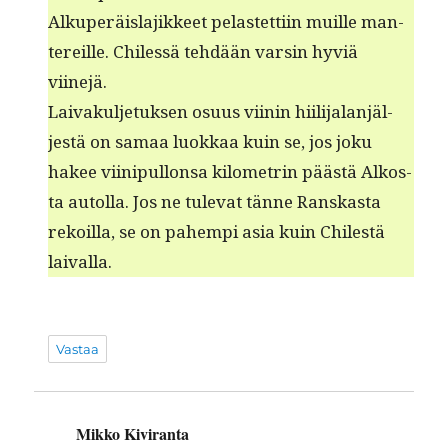
Alku­peräis­la­jik­keet pelastet­ti­in muille man­
tereille. Chi­lessä tehdään varsin hyviä
viinejä.
Laivakul­je­tuk­sen osu­us viinin hiil­i­jalan­jäl­
jestä on samaa luokkaa kuin se, jos joku
hakee viinip­ul­lon­sa kilo­metrin päästä Alkos­
ta autol­la. Jos ne tule­vat tänne Ran­skas­ta
rekoil­la, se on pahempi asia kuin Chilestä
laivalla.
Vastaa
Mikko Kiviranta
sanoo: