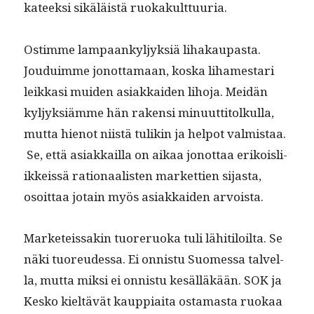
kateek­si sikäläistä ruokakulttuuria.
Ostimme lam­paankyljyk­siä lihakau­pas­ta.
Jouduimme jonot­ta­maan, kos­ka lihames­tari
leikkasi muiden asi­akkaiden liho­ja. Mei­dän
kyljyk­siämme hän rak­en­si min­u­ut­ti­tolkul­la,
mut­ta hienot niistä tulikin ja helpot valmis­taa.
Se, että asi­akkail­la on aikaa jonot­taa erikois­li­
ikkeis­sä ratio­naal­is­ten mar­ket­tien sijas­ta,
osoit­taa jotain myös asi­akkaiden arvoista.
Mar­keteis­sakin tuore­ruo­ka tuli lähi­tiloil­ta. Se
näki tuoreudessa. Ei onnis­tu Suomes­sa talvel­
la, mut­ta mik­si ei onnis­tu kesäl­läkään. SOK ja
Kesko kieltävät kaup­pi­ai­ta osta­mas­ta ruokaa