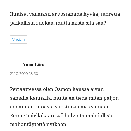
Ihmiset var­masti arvostamme hyvää, tuoret­ta
paikallista ruokaa, mut­ta mis­tä sitä saa?
Vastaa
Anna-Liisa
sanoo:
21.10.2010 18:30
Peri­aat­teessa olen Osmon kanssa aivan
samal­la kan­nal­la, mut­ta en tiedä miten paljon
enem­män ruoas­ta suos­tu­isin mak­samaan.
Emme todel­lakaan syö halv­in­ta mah­dol­lista
mahan­täytet­tä nytkään.