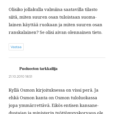
Olisiko jol­lakul­la valmi­ina saatavil­la tilas­to
siitä, miten suuren osan tulois­taan suo­ma­
lainen käyt­tää ruokaan ja miten suuren osan
ran­skalainen? Se olisi aivan olen­nainen tieto.
Vastaa
Puolueeton tarkkailija
sanoo:
21.10.2010 18:51
Kyl­lä Osmon kir­joituk­ses­sa on vis­si perä. Ja
ehkä Osmon kan­ta on Osmon tulolu­okas­sa
jopa ymmär­ret­tävä. Eikös entisen kansane­
dus­ta­jan ja min­is­terin työt­tömyysko­r­vaus ole