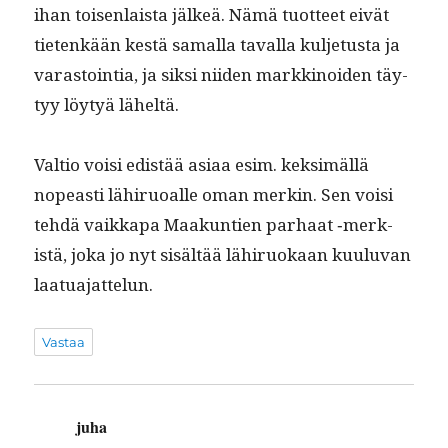
ihan toisen­laista jälkeä. Nämä tuot­teet eivät
tietenkään kestä samal­la taval­la kul­je­tus­ta ja
varas­toin­tia, ja sik­si niiden markki­noiden täy­
tyy löy­tyä läheltä.
Val­tio voisi edis­tää asi­aa esim. kek­simäl­lä
nopeasti lähiruoalle oman merkin. Sen voisi
tehdä vaikka­pa Maakun­tien parhaat ‑merk­
istä, joka jo nyt sisältää lähiruokaan kuu­lu­van
laatuajattelun.
Vastaa
juha
sanoo: