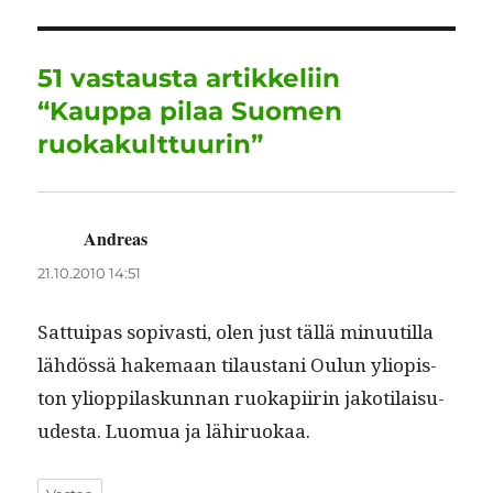
pp
m
51 vastausta artikkeliin
“Kauppa pilaa Suomen
ruokakulttuurin”
Andreas
sanoo:
21.10.2010 14:51
Sat­tuipas sopi­vasti, olen just täl­lä min­uu­til­la
lähdössä hake­maan tilaus­tani Oulun yliopis­
ton yliop­pi­laskun­nan ruokapi­irin jakoti­laisu­
ud­es­ta. Luo­mua ja lähiruokaa.