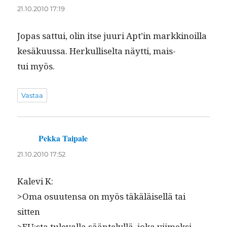
21.10.2010 17:19
Jopas sat­tui, olin itse juuri Apt’in markki­noil­la
kesäku­us­sa. Herkulliselta näyt­ti, mais­
tui myös.
Vastaa
Pekka Taipale
sanoo:
21.10.2010 17:52
Kale­vi K:
>Oma osuuten­sa on myös täkäläisel­lä tai
sitten
>EU:sta tule­val­la sään­te­lyl­lä, joka viimek­si