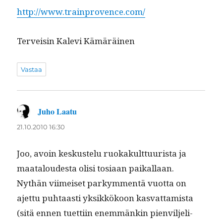
http://www.trainprovence.com/
Ter­veisin Kale­vi Kämäräinen
Vastaa
Juho Laatu
sanoo:
21.10.2010 16:30
Joo, avoin keskustelu ruokakult­tuurista ja
maat­aloud­es­ta olisi tosi­aan paikallaan.
Nythän viimeiset parkym­men­tä vuot­ta on
ajet­tu puh­taasti yksikkökoon kas­vat­tamista
(sitä ennen tuet­ti­in enem­mänkin pienvil­jeli­