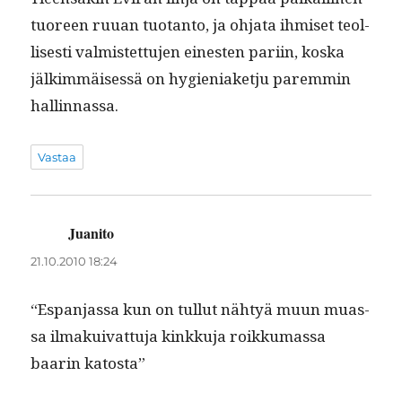
tuoreen ruuan tuotan­to, ja ohja­ta ihmiset teol­
lis­es­ti valmis­tet­tu­jen einesten pari­in, kos­ka
jälkim­mäisessä on hygien­i­aketju parem­min
hallinnassa.
Vastaa
Juanito
sanoo:
21.10.2010 18:24
“Espan­jas­sa kun on tul­lut nähtyä muun muas­
sa ilmakui­v­at­tu­ja kinkku­ja roikku­mas­sa
baarin katosta”