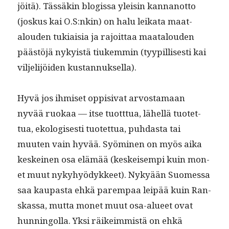
jöitä). Tässäkin blo­gis­sa yleisin kan­nan­ot­to
(joskus kai O.S:nkin) on halu leika­ta maat­
alouden tuki­aisia ja rajoit­taa maat­alouden
päästöjä nyky­istä tiukem­min (tyyp­il­lis­es­ti kai
vil­jeli­jöi­den kustannuksella).
Hyvä jos ihmiset oppi­si­vat arvosta­maan
nyvää ruokaa — itse tuott­tua, lähel­lä tuotet­
tua, ekol­o­gis­es­ti tuotet­tua, puh­das­ta tai
muuten vain hyvää. Syömi­nen on myös aika
keskeinen osa elämää (keskeisem­pi kuin mon­
et muut nyky­hyödyk­keet). Nykyään Suomes­sa
saa kau­pas­ta ehkä parem­paa leipää kuin Ran­
skas­sa, mut­ta mon­et muut osa-alueet ovat
hun­ningol­la. Yksi räikeim­mistä on ehkä