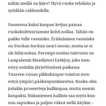
mihin meil­lä on kiire? Hyvä ruo­ka tehdään ja
syödään rakkaudella.
Suomes­sa kak­si kau­pan ketjua painaa
ruokakult­tuuri­amme kohti nol­laa. Tähän on
pakko tul­la vas­taisku. Erään­lainen vas­taisku
on Stock­an herkun suuri suo­sio, mut­ta se ei
ole lähiruokaa. Parem­pi osoi­tus tulev­as­ta on
Lasi­palatsin Maati­la­tori Eat&Joy, joka men­
estyy noinkin jär­jet­tömässä paikas­sa.
Tuoreen ruuan pikkukau­pat voisi­vat men­
estyä ympäri pääkaupunkiseu­tua. Ruo­ka olisi
joitakin pros­ent­te­ja kalli­im­paa, mut­ta menisi
kau­pak­si. Hakaniemen hal­lista saa myös kun­
non sapuskaa ja paljon väkeä siel­lä käykin –