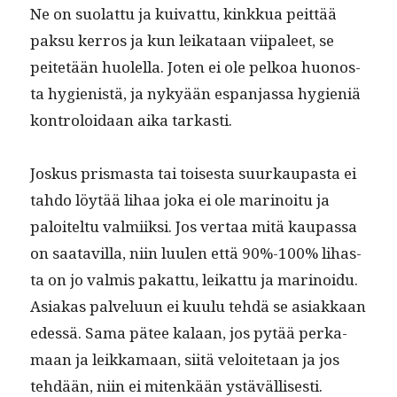
Ne on suo­lat­tu ja kui­v­at­tu, kinkkua peit­tää
pak­su ker­ros ja kun leikataan viipaleet, se
peit­etään huolel­la. Joten ei ole pelkoa huonos­
ta hygien­istä, ja nykyään espan­jas­sa hygien­iä
kon­troloidaan aika tarkasti.
Joskus pris­mas­ta tai tois­es­ta suurkau­pas­ta ei
tah­do löytää lihaa joka ei ole mari­noitu ja
paloitel­tu valmi­ik­si. Jos ver­taa mitä kau­pas­sa
on saatavil­la, niin luulen että 90%-100% lihas­
ta on jo valmis pakat­tu, leikat­tu ja mari­noidu.
Asi­akas palvelu­un ei kuu­lu tehdä se asi­akkaan
edessä. Sama pätee kalaan, jos pytää perka­
maan ja leikka­maan, siitä veloite­taan ja jos
tehdään, niin ei mitenkään ystävällisesti.