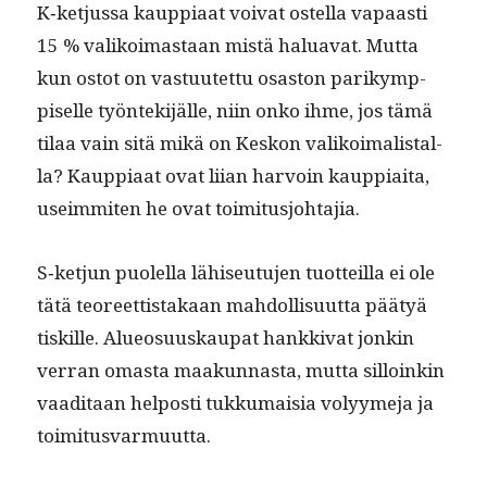
K‑ketjussa kaup­pi­aat voivat ostel­la vapaasti
15 % valikoimas­taan mis­tä halu­a­vat. Mut­ta
kun ostot on vas­tu­utet­tu osas­ton parikymp­
piselle työn­tek­i­jälle, niin onko ihme, jos tämä
tilaa vain sitä mikä on Keskon valikoimal­istal­
la? Kaup­pi­aat ovat liian har­voin kaup­pi­ai­ta,
useim­miten he ovat toimitusjohtajia.
S‑ketjun puolel­la lähiseu­tu­jen tuot­teil­la ei ole
tätä teo­reet­tis­takaan mah­dol­lisu­ut­ta pää­tyä
tiskille. Alueo­su­uskau­pat han­kki­vat jonkin
ver­ran omas­ta maakun­nas­ta, mut­ta sil­loinkin
vaa­di­taan hel­posti tukku­maisia volyyme­ja ja
toimitusvarmuutta.