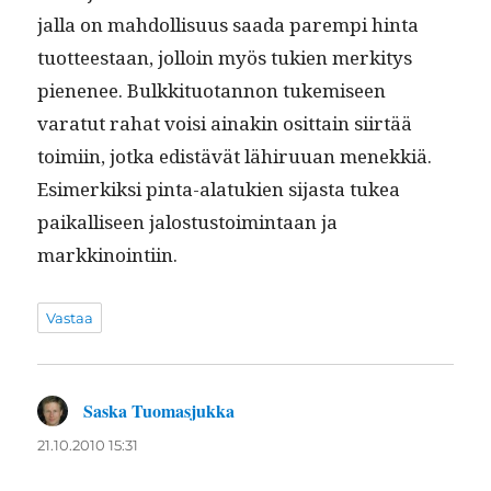
jal­la on mah­dol­lisu­us saa­da parem­pi hin­ta
tuot­teestaan, jol­loin myös tukien merk­i­tys
piene­nee. Bulkki­tuotan­non tukemiseen
varatut rahat voisi ainakin osit­tain siirtää
toimi­in, jot­ka edis­tävät lähiru­uan menekkiä.
Esimerkik­si pin­ta-alatukien sijas­ta tukea
paikalliseen jalostus­toim­intaan ja
markkinointiin.
Vastaa
Saska Tuomasjukka
sanoo:
21.10.2010 15:31