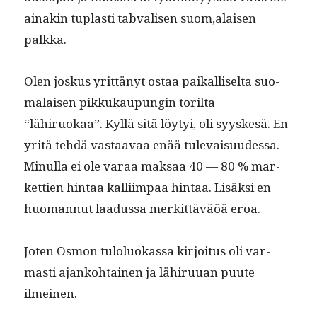
ainakin tuplas­ti tab­valisen suom,alaisen
palkka.
Olen joskus yrit­tänyt ostaa paikalliselta suo­
ma­laisen pikkukaupun­gin toril­ta
“lähiruokaa”. Kyl­lä sitä löy­tyi, oli syyskesä. En
yritä tehdä vas­taavaa enää tule­vaisu­udessa.
Min­ul­la ei ole varaa mak­saa 40 — 80 % mar­
ket­tien hin­taa kalli­im­paa hin­taa. Lisäk­si en
huo­man­nut laadus­sa merkit­täväöä eroa.
Joten Osmon tulolu­okas­sa kir­joi­tus oli var­
masti ajanko­htainen ja lähiru­uan puute
ilmeinen.