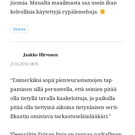
juo­mia. Muual­ta maail­mas­ta saa usein ihan
kelvol­lisia käytet­tyjä rypälemehuja.
Vastaa
Jaakko Hirvonen
sanoo:
21.10.2010 18:15
“Esimerkik­si sopii pien­teuras­ta­mo­jen tap­
pami­nen sil­lä perus­teel­la, että seinien pitää
olla tietyl­lä taval­la kaakeloitu­ja, ja paikalla
pitää olla tiet­ty­inä aikoina tietyn­laisen ser­ti­
fikaatin omis­ta­va tarkastuseläinlääkäri.”
Yleen­säkin Evi­ran lin­ja on tap­paa paikalli­nen