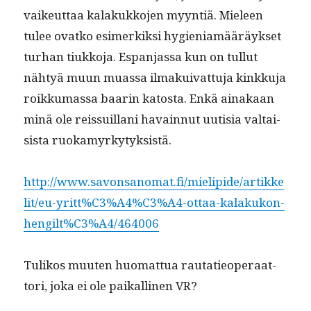
vaikeut­taa kalakukko­jen myyn­tiä. Mieleen
tulee ovatko esimerkik­si hygien­i­amääräyk­set
turhan tiukko­ja. Espan­jas­sa kun on tul­lut
nähtyä muun muas­sa ilmakui­v­at­tu­ja kinkku­ja
roikku­mas­sa baarin katos­ta. Enkä ainakaan
minä ole reis­suil­lani havain­nut uutisia val­tai­
sista ruokamyrkytyksistä.
http://www.savonsanomat.fi/mielipide/artikke
lit/eu-yritt%C3%A4%C3%A4-ottaa-kalakukon-
hengilt%C3%A4/464006
Tulikos muuten huo­mat­tua rautatieop­er­aat­
tori, joka ei ole paikalli­nen VR?