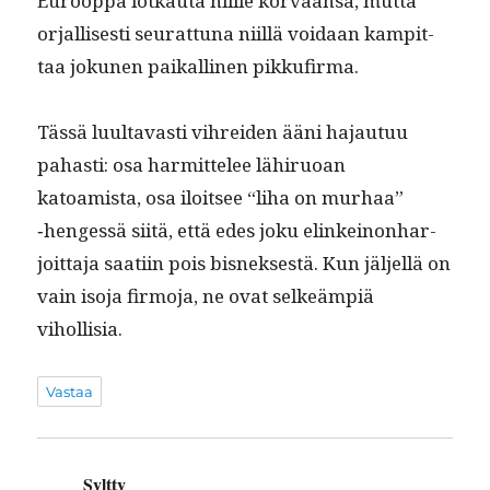
Euroop­pa lotkau­ta niille kor­vaansa, mut­ta
orjal­lis­es­ti seu­rat­tuna niil­lä voidaan kampit­
taa jokunen paikalli­nen pikkufirma.
Tässä luul­tavasti vihrei­den ääni hajau­tuu
pahasti: osa har­mit­telee lähiruoan
katoamista, osa iloit­see “liha on murhaa”
‑hengessä siitä, että edes joku elinkeinon­har­
joit­ta­ja saati­in pois bis­nek­ses­tä. Kun jäl­jel­lä on
vain iso­ja fir­mo­ja, ne ovat selkeämpiä
vihollisia.
Vastaa
Syltty
sanoo: