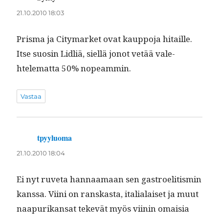
21.10.2010 18:03
Pris­ma ja City­mar­ket ovat kaup­po­ja hitaille.
Itse suosin Lidliä, siel­lä jonot vetää vale­
htelemat­ta 50% nopeammin.
Vastaa
tpyyluoma
sanoo:
21.10.2010 18:04
Ei nyt ruve­ta han­naa­maan sen gas­troelit­ismin
kanssa. Vii­ni on ran­skas­ta, ital­ialaiset ja muut
naa­purikansat tekevät myös viinin omaisia