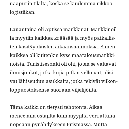
naa­purin tilal­ta, kos­ka se kuulem­ma rikkoo
logistiikan.
Lauan­taina oli Aptis­sa markki­nat. Markki­noil­
la myyti­in kaikkea krääsää ja myös paikallis­
ten käsit5yöläisten aikaansaan­nok­sia. Ennen
kaikkea oli kuitenkin kyse maat­alous­markki­
noista. Tur­is­tis­eson­ki oli ohi, joten se val­ta­vat
ihmisjoukot, jot­ka kujia pitkin vel­loi­vat, oli­si­
vat lähiseudun asukkai­ta, jot­ka tekivät viikon­
lop­pu­os­tok­sen­sa suo­raan viljelijöiltä.
Tämä kaik­ki on tietysti teho­ton­ta. Aikaa
menee niin osta­jil­ta kuin myyjiltä ver­rat­tuna
nopeaan pyrähdyk­seen Pris­mas­sa. Mut­ta