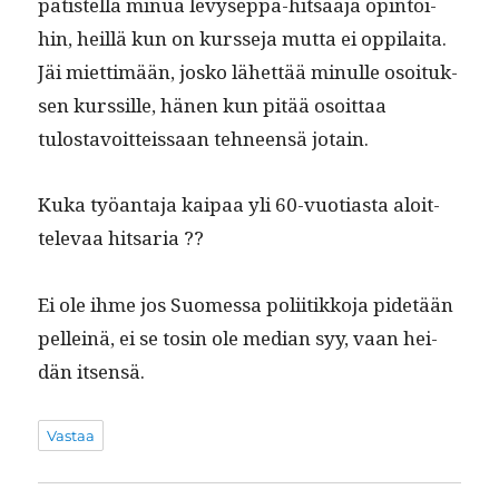
patis­tel­la min­ua levy­sep­pä-hit­saa­ja opin­toi­
hin, heil­lä kun on kursse­ja mut­ta ei oppilaita.
Jäi miet­timään, josko lähet­tää min­ulle osoituk­
sen kurssille, hänen kun pitää osoit­taa
tulostavoit­teis­saan tehneen­sä jotain.
Kuka työan­ta­ja kaipaa yli 60-vuo­ti­as­ta aloit­
tel­e­vaa hitsaria ??
Ei ole ihme jos Suomes­sa poli­itikko­ja pide­tään
pelleinä, ei se tosin ole medi­an syy, vaan hei­
dän itsensä.
Vastaa