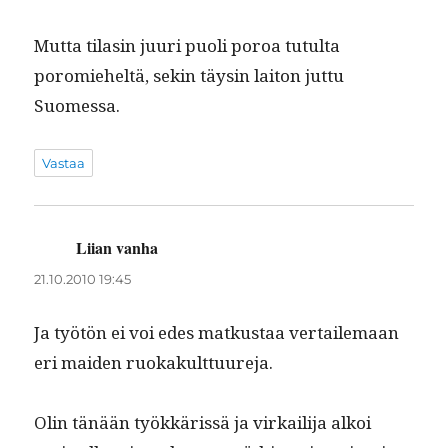
Mut­ta tilasin juuri puoli poroa tutul­ta
poromieheltä, sekin täysin laiton jut­tu
Suomessa.
Vastaa
Liian vanha
sanoo:
21.10.2010 19:45
Ja työtön ei voi edes matkus­taa ver­taile­maan
eri maid­en ruokakulttuureja.
Olin tänään työkkäris­sä ja virkail­i­ja alkoi