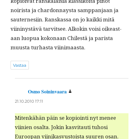
kopi­oi­vat ran­skalaisia klas­sikoi­ta pinot
noirista ja chardon­naysta samp­pan­jaan ja
sauter­ne­si­in. Ran­skas­sa on jo kaik­ki mitä
viininys­tävä tarvit­see. Alkokin voisi oikeas­t­
aan luop­ua kokon­aan Chilestä ja parista
muus­ta turhas­ta viinimaasta.
Vastaa
Osmo Soininvaara
sanoo:
21.10.2010 17:11
Mitenkähän päin se kopi­oin­ti nyt menee
viinien osalta. Jokin kasvi­tau­ti tuhosi
Euroopan viinikasvus­toista suuren osan.