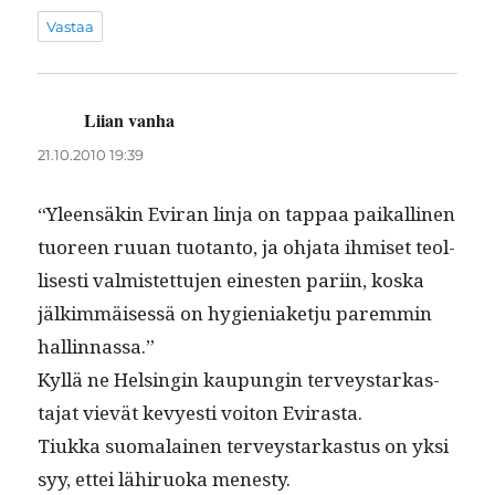
Vastaa
Liian vanha
sanoo:
21.10.2010 19:39
“Yleen­säkin Evi­ran lin­ja on tap­paa paikalli­nen
tuoreen ruuan tuotan­to, ja ohja­ta ihmiset teol­
lis­es­ti valmis­tet­tu­jen einesten pari­in, kos­ka
jälkim­mäisessä on hygien­i­aketju parem­min
hallinnassa.”
Kyl­lä ne Helsin­gin kaupun­gin ter­veystarkas­
ta­jat vievät kevyesti voiton Evirasta.
Tiuk­ka suo­ma­lainen ter­veystarkas­tus on yksi
syy, ettei lähiruo­ka menesty.