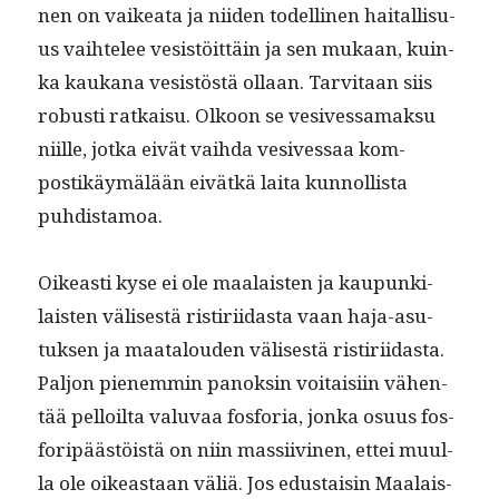
nen on vaikea­ta ja niiden todel­li­nen haitallisu­
us vai­htelee vesistöit­täin ja sen mukaan, kuin­
ka kaukana vesistöstä ollaan. Tarvi­taan siis
robusti ratkaisu. Olkoon se vesives­samak­su
niille, jot­ka eivät vai­h­da vesives­saa kom­
postikäymälään eivätkä lai­ta kun­nol­lista
puhdistamoa.
Oikeasti kyse ei ole maalais­ten ja kaupunki­
lais­ten välis­es­tä ris­tiri­idas­ta vaan haja-asu­
tuk­sen ja maat­alouden välis­es­tä ris­tiri­idas­ta.
Paljon pienem­min panoksin voitaisi­in vähen­
tää pel­loil­ta val­u­vaa fos­fo­ria, jon­ka osu­us fos­
foripäästöistä on niin mas­si­ivi­nen, ettei muul­
la ole oikeas­t­aan väliä. Jos edus­taisin Maalais­