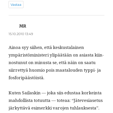
Vastaa
MR
sanoo:
15.10.2010 13:49
Ain­oa syy siihen, että keskusta­lainen
ympäristömin­is­teri ylipäätään on asi­as­ta kiin­
nos­tunut on minus­ta se, että näin on saatu
siir­ret­tyä huomio pois maat­alouden typ­pi- ja
fosforipäästöistä.
Kuten Sailaskin — joka siis edus­taa korkein­ta
mah­dol­lista totu­ut­ta — toteaa: “Jätevesi­ase­tus
järkyt­tävä esimerk­ki varo­jen tuh­lauk­ses­ta”.