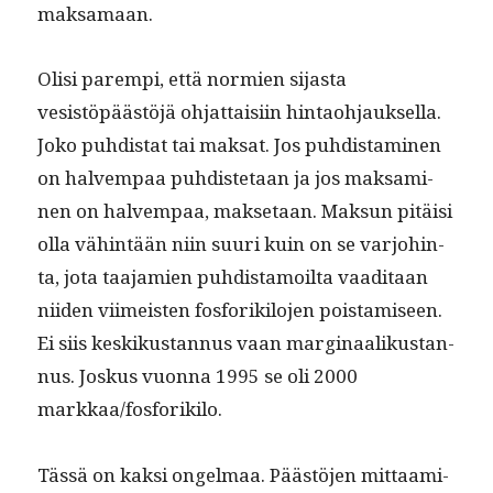
maksamaan.
Olisi parem­pi, että normien sijas­ta
vesistöpäästöjä ohjat­taisi­in hin­tao­h­jauk­sel­la.
Joko puhdi­s­tat tai mak­sat. Jos puhdis­t­a­mi­nen
on halvem­paa puhdis­te­taan ja jos mak­sami­
nen on halvem­paa, mak­se­taan. Mak­sun pitäisi
olla vähin­tään niin suuri kuin on se var­jo­hin­
ta, jota taa­jamien puhdis­ta­moil­ta vaa­di­taan
niiden viimeis­ten fos­forik­ilo­jen pois­tamiseen.
Ei siis keskikus­tan­nus vaan mar­gin­aa­likus­tan­
nus. Joskus vuon­na 1995 se oli 2000
markkaa/fosforikilo.
Tässä on kak­si ongel­maa. Päästö­jen mit­taami­