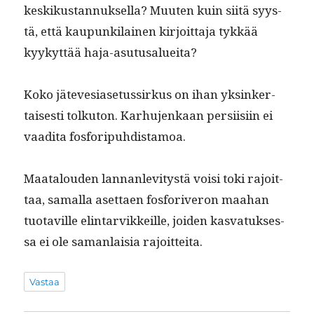
keskikus­tan­nuk­sel­la? Muuten kuin siitä syys­
tä, että kaupunki­lainen kir­joit­ta­ja tykkää
kyykyt­tää haja-asutusalueita?
Koko jätevesi­ase­tus­sirkus on ihan yksinker­
tais­es­ti tolku­ton. Karhu­jenkaan per­si­isi­in ei
vaa­di­ta fosforipuhdistamoa.
Maat­alouden lan­nan­levi­tys­tä voisi toki rajoit­
taa, samal­la aset­taen fos­foriveron maa­han
tuo­taville elin­tarvikkeille, joiden kas­vatuk­ses­
sa ei ole saman­laisia rajoitteita.
Vastaa