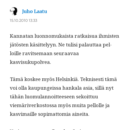
Juho Laatu
sanoo:
15.10.2010 13:33
Kan­natan luon­no­mukaista ratkaisua ihmis­ten
jätösten käsit­te­lyyn. Ne tulisi palaut­taa pel­
loille rav­it­se­maan seu­raavaa
kasvisukupolvea.
Tämä kos­kee myös Helsinkiä. Teknis­es­ti tämä
voi olla kaupungeis­sa han­kala asia, sil­lä nyt
tähän luo­mu­lan­noit­teeseen sekoit­tuu
viemäriverkos­tossa myös mui­ta pel­lolle ja
kasvi­maille sopi­mat­to­mia aineita.