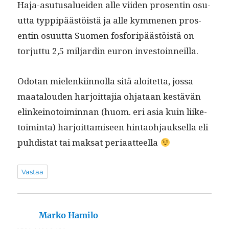
Haja-asu­tusaluei­den alle viiden pros­entin osu­
ut­ta typ­pipäästöistä ja alle kymme­nen pros­
entin osu­ut­ta Suomen fos­foripäästöistä on
tor­jut­tu 2,5 mil­jardin euron investoinneilla.
Odotan mie­lenki­in­nol­la sitä aloitet­ta, jos­sa
maat­alouden har­joit­ta­jia ohjataan kestävän
elinkeino­toimin­nan (huom. eri asia kuin liike­
toim­inta) har­joit­tamiseen hin­tao­h­jauk­sel­la eli
puhdi­s­tat tai mak­sat periaatteella
Vastaa
Marko Hamilo
sanoo: