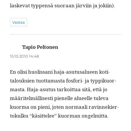
laske­vat typ­pen­sä suo­raan järvi­in ja jokiin).
Vastaa
Tapio Peltonen
sanoo:
15.10.2010 14:48
En olisi huolis­sani haja-asu­tusalueen koti­
talouk­sien tuot­ta­mas­ta fos­fori- ja typ­pikuor­
mas­ta. Haja-asu­tus tarkoit­taa sitä, että jo
määritelmäl­lis­es­ti pienelle alueelle tule­va
kuor­ma on pieni, joten nor­maali ravin­nekier­
tokulku “käsit­telee” kuor­man ongelmitta.