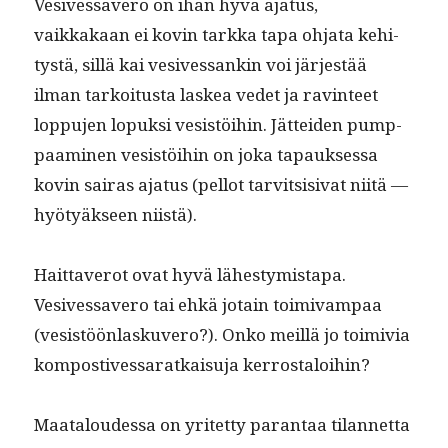
Vesives­savero on ihan hyvä aja­tus,
vaikkakaan ei kovin tark­ka tapa ohja­ta kehi­
tys­tä, sil­lä kai vesives­sankin voi jär­jestää
ilman tarkoi­tus­ta laskea vedet ja rav­in­teet
lop­pu­jen lopuk­si vesistöi­hin. Jät­tei­den pump­
paami­nen vesistöi­hin on joka tapauk­ses­sa
kovin sairas aja­tus (pel­lot tarvit­si­si­vat niitä —
hyö­tyäk­seen niistä).
Hait­taverot ovat hyvä läh­estymistapa.
Vesives­savero tai ehkä jotain toimi­vam­paa
(vesistöön­lasku­vero?). Onko meil­lä jo toimivia
kom­pos­tives­saratkaisu­ja kerrostaloihin?
Maat­aloudessa on yritet­ty paran­taa tilan­net­ta