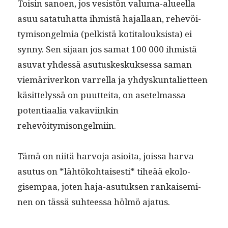
Toisin sanoen, jos vesistön val­uma-alueel­la
asuu satatuhat­ta ihmistä hajal­laan, rehevöi­
tymisongelmia (pelk­istä koti­talouk­sista) ei
syn­ny. Sen sijaan jos samat 100 000 ihmistä
asu­vat yhdessä asu­tuskeskuk­ses­sa saman
viemäriverkon var­rel­la ja yhdyskun­tal­iet­teen
käsit­telyssä on puut­tei­ta, on asetel­mas­sa
poten­ti­aalia vakavi­inkin
rehevöitymisongelmiin.
Tämä on niitä har­vo­ja asioi­ta, jois­sa har­va
asu­tus on *lähtöko­htais­es­ti* tiheää ekol­o­
gisem­paa, joten haja-asu­tuk­sen rankaisem­i­
nen on tässä suh­teessa hölmö ajatus.