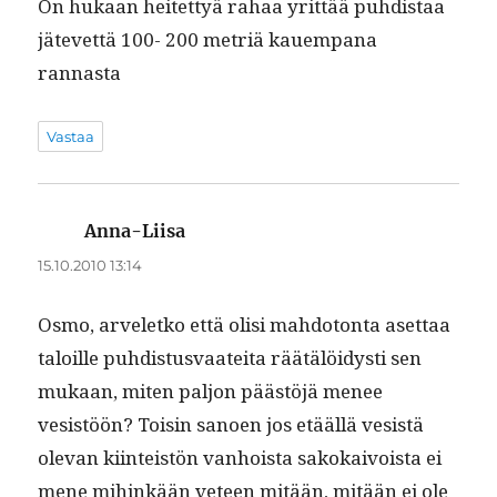
On hukaan heit­et­tyä rahaa yrit­tää puhdis­taa
jätevet­tä 100- 200 metriä kauem­pana
rannasta
Vastaa
Anna-Liisa
sanoo:
15.10.2010 13:14
Osmo, arveletko että olisi mah­do­ton­ta aset­taa
taloille puhdis­tus­vaatei­ta räätälöidysti sen
mukaan, miten paljon päästöjä menee
vesistöön? Toisin sanoen jos etääl­lä vesistä
ole­van kiin­teistön van­hoista sakokaivoista ei
mene mihinkään veteen mitään, mitään ei ole