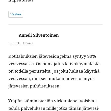
Vastaa
Anneli Silventoinen
sanoo:
15.10.2010 13:48
Koti­talouk­sien jäteve­sion­gel­ma syn­tyy 90%
vesives­sas­sa. Osmon aja­tus kuiv­akäymälästä
on todel­la perustel­tu. Jos joku halu­aa käyt­tää
vesives­saa, niin sen mukaan investoi myös
jätevesien puhdistukseen.
Ympäristömin­is­ter­iön virkamiehet voisi­vat
tehdä palveluk­sen niille jot­ka tämän jätevesi­