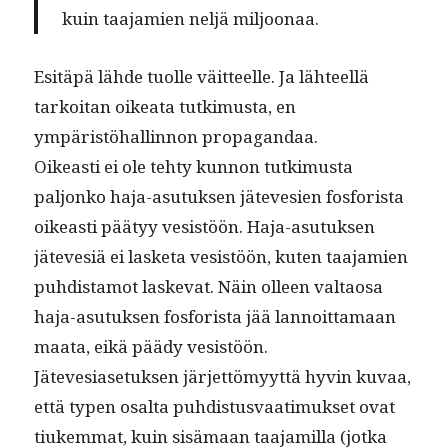
kuin taa­jamien neljä miljoonaa.
Esitäpä lähde tuolle väit­teelle. Ja läh­teel­lä
tarkoi­tan oikea­ta tutkimus­ta, en
ympäristöhallinnon propagandaa.
Oikeasti ei ole tehty kun­non tutkimus­ta
paljonko haja-asu­tuk­sen jätevesien fos­forista
oikeasti pää­tyy vesistöön. Haja-asu­tuk­sen
jätevesiä ei las­ke­ta vesistöön, kuten taa­jamien
puhdis­ta­mot laske­vat. Näin olleen val­taosa
haja-asu­tuk­sen fos­forista jää lan­noit­ta­maan
maa­ta, eikä päädy vesistöön.
Jätevesi­ase­tuk­sen jär­jet­tömyyt­tä hyvin kuvaa,
että typen osalta puhdis­tus­vaa­timuk­set ovat
tiukem­mat, kuin sisä­maan taa­jamil­la (jot­ka