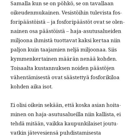
Samal­la kun se on pöhkö, se on taval­laan
oikeu­den­mukainen. Vesistöi­hin tule­vista fos­
foripäästöistä – ja fos­foripäästöt ovat se olen­
nainen osa päästöistä – haja-asu­tusaluei­den
miljoona ihmistä tuot­ta­vat kak­si ker­taa niin
paljon kuin taa­jamien neljä miljoon­aa. Siis
kym­menker­tainen määrän nenää kohden.
Toisaal­ta kus­tan­nuk­sen noiden päästö­jen
vähen­tämis­es­tä ovat säästet­tyä fos­forik­iloa
kohden aika isot.
Ei olisi oikein sekään, että kos­ka asian hoit­a­
mi­nen on haja-asu­tusalueil­la niin kallista, ei
tehdä mitään, vaik­ka kaupunki­laiset joutu­
vatkin jätevesien­sä puhdis­tamis­es­ta