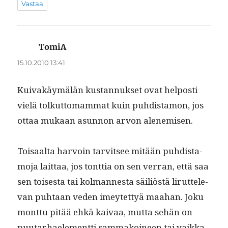
Vastaa
TomiA
sanoo:
15.10.2010 13:41
Kuiv­akäymälän kus­tan­nuk­set ovat hel­posti
vielä tolkut­tomam­mat kuin puhdis­ta­mon, jos
ottaa mukaan asun­non arvon alenemisen.
Toisaal­ta har­voin tarvit­see mitään puhdis­ta­
mo­ja lait­taa, jos tont­tia on sen ver­ran, että saa
sen tois­es­ta tai kol­mannes­ta säil­iöstä lirut­tel­e­
van puh­taan veden imeytet­tyä maa­han. Joku
mont­tu pitää ehkä kaivaa, mut­ta sehän on
puu­tarhaele­ment­ti sam­makoi­neen tai vaik­ka