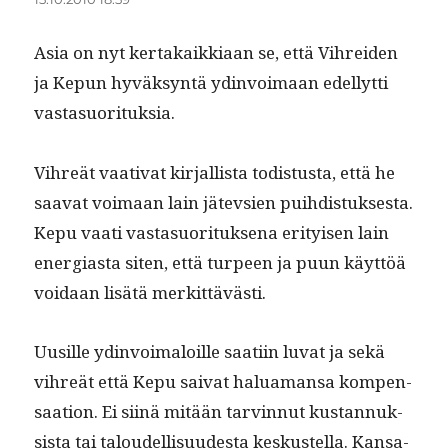
Asia on nyt ker­takaikki­aan se, että Vihrei­den
ja Kepun hyväksyn­tä ydin­voimaan edel­lyt­ti
vastasuorituksia.
Vihreät vaa­ti­vat kir­jal­lista todis­tus­ta, että he
saa­vat voimaan lain jätevsien pui­hdis­tuk­ses­ta.
Kepu vaati vas­ta­suorituk­se­na eri­tyisen lain
ener­gias­ta siten, että turpeen ja puun käyt­töä
voidaan lisätä merkittävästi.
Uusille ydin­voimaloille saati­in luvat ja sekä
vihreät että Kepu sai­vat halu­a­mansa kom­pen­
saa­tion. Ei siinä mitään tarvin­nut kus­tan­nuk­
sista tai taloudel­lisu­ud­es­ta keskustel­la. Kansa­