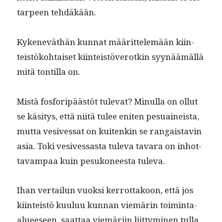
tarpeen tehdäkään.
Kykeneväthän kun­nat määrit­telemään kiin­
teistöko­htaiset kiin­teistöverotkin syynäämäl­lä
mitä ton­til­la on.
Mis­tä fos­foripäästöt tule­vat? Min­ul­la on ollut
se käsi­tys, että niitä tulee eniten pesuaineista,
mut­ta vesives­sat on kuitenkin se ran­gais­tavin
asia. Toki vesives­sas­ta tule­va tavara on inhot­
tavam­paa kuin pesukoneesta tuleva.
Ihan ver­tailun vuok­si ker­rot­takoon, että jos
kiin­teistö kuu­luu kun­nan viemärin toim­inta-
alueeseen, saat­taa viemäri­in liit­tymi­nen tul­la