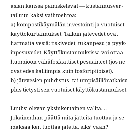
asian kanssa painiskel­e­vat — kus­tan­nusver­
tailu­un kak­si vaihtoehtoa:
a) kom­postikäymälän investoin­ti ja vuo­tuiset
käyt­tökur­tan­nuk­set. Täl­löin jätevedet ovat
har­mai­ta vesiä: tiskivedet, tukan­pe­su ja pyyk­
in­pe­suvedet. Käyt­tökus­tan­nuk­sis­sa voi ottaa
huomioon vähä­fos­faat­tiset pesuaineet (jos ne
ovat edes kalli­impia kuin fosforipitoiset).
b) jätevesien puhdis­tus- tai ump­isäil­iöratkaisu
plus tietysti sen vuo­tuiset käyttökustannukset.
Luulisi ole­van yksinker­tainen valita.…
Jokainen­han päät­tä mitä jät­teitä tuot­taa ja se
mak­saa ken tuot­taa jätet­tä. eiks’ vaan?