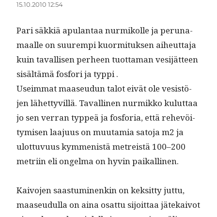
15.10.2010 12:54
Pari säkkiä apu­lan­taa nur­mikolle ja peruna­
maalle on suurem­pi kuor­mi­tuk­sen aiheut­ta­ja
kuin taval­lisen per­heen tuot­ta­man vesi­jät­teen
sisältämä fos­fori ja typpi .
Useim­mat maaseudun talot eivät ole vesistö­
jen lähet­tyvil­lä. Tavalli­nen nur­mikko kulut­taa
jo sen ver­ran typpeä ja fos­fo­ria, että rehevöi­
tymisen laa­ju­us on muu­tamia sato­ja m2 ja
ulot­tuvu­us kym­menistä metreistä 100–200
metri­in eli ongel­ma on hyvin paikallinen.
Kaivo­jen saas­tu­mi­nenkin on kek­sit­ty jut­tu,
maaseudul­la on aina osat­tu sijoit­taa jätekaiv­ot