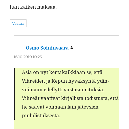
han kaiken maksaa.
Vastaa
Osmo Soininvaara
sanoo:
16.10.2010 10:23
Asia on nyt ker­takaikki­aan se, että
Vihrei­den ja Kepun hyväksyn­tä ydin­
voimaan edel­lyt­ti vastasuorituksia.
Vihreät vaa­ti­vat kir­jal­lista todis­tus­ta, että
he saa­vat voimaan lain jätevsien
puihdistuksesta.