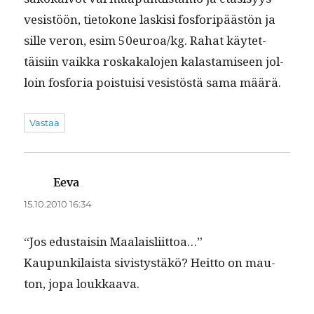
vesistöön, tietokone lask­isi fos­foripäästön ja
sille veron, esim 50euroa/kg. Rahat käytet­
täisi­in vaik­ka roskakalo­jen kalas­tamiseen jol­
loin fos­fo­ria pois­tu­isi vesistöstä sama määrä.
Vastaa
Eeva
sanoo:
15.10.2010 16:34
“Jos edus­taisin Maalaisliittoa…”
Kaupunki­laista sivistys­täkö? Heit­to on mau­
ton, jopa loukkaava.