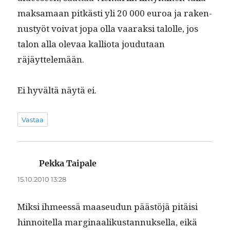
mak­samaan pitkästi yli 20 000 euroa ja raken­
nustyöt voivat jopa olla vaarak­si talolle, jos
talon alla ole­vaa kallio­ta joudu­taan
räjäyttelemään.
Ei hyvältä näytä ei.
Vastaa
Pekka Taipale
sanoo:
15.10.2010 13:28
Mik­si ihmeessä maaseudun päästöjä pitäisi
hin­noitel­la mar­gin­aa­likus­tan­nuk­sel­la, eikä