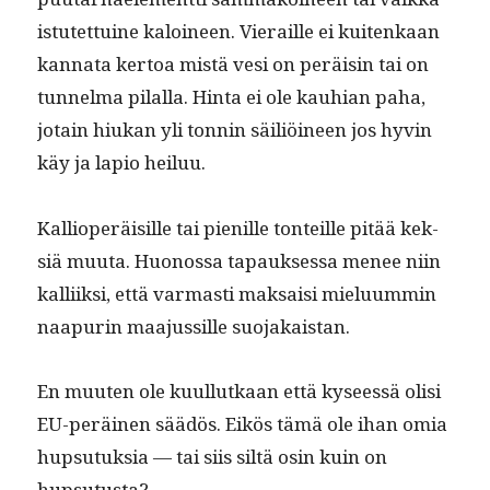
istutet­tuine kaloi­neen. Vieraille ei kuitenkaan
kan­na­ta ker­toa mis­tä vesi on peräisin tai on
tun­nel­ma pilal­la. Hin­ta ei ole kauhi­an paha,
jotain hiukan yli ton­nin säil­iöi­neen jos hyvin
käy ja lapio heiluu.
Kalliop­eräisille tai pie­nille ton­teille pitää kek­
siä muu­ta. Huonos­sa tapauk­ses­sa menee niin
kalli­ik­si, että var­masti mak­saisi mielu­um­min
naa­purin maa­jus­sille suojakaistan.
En muuten ole kuul­lutkaan että kyseessä olisi
EU-peräi­nen säädös. Eikös tämä ole ihan omia
hup­su­tuk­sia — tai siis siltä osin kuin on
hupsutusta?