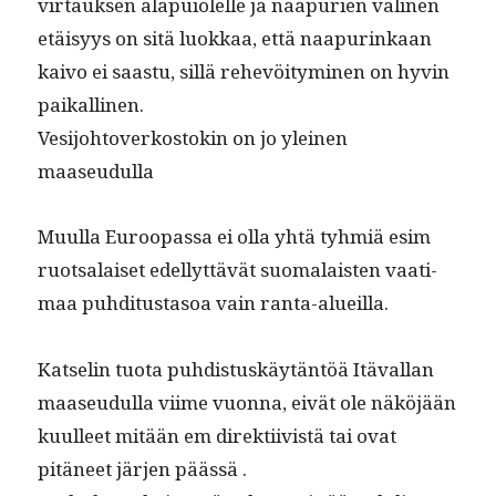
vir­tauk­sen ala­puiolelle ja naa­purien väli­nen
etäisyys on sitä luokkaa, että naa­purinkaan
kai­vo ei saas­tu, sil­lä rehevöi­tymi­nen on hyvin
paikallinen.
Vesi­jo­htoverkos­tokin on jo yleinen
maaseudulla
Muul­la Euroopas­sa ei olla yhtä tyh­miä esim
ruot­salaiset edel­lyt­tävät suo­ma­lais­ten vaa­ti­
maa puhdi­tus­ta­soa vain ranta-alueilla.
Kat­selin tuo­ta puhdis­tuskäytän­töä Itä­val­lan
maaseudul­la viime vuon­na, eivät ole näköjään
kuulleet mitään em direk­ti­ivistä tai ovat
pitäneet jär­jen päässä .