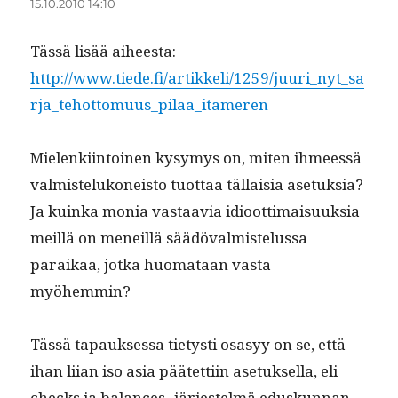
15.10.2010 14:10
Tässä lisää aiheesta:
http://www.tiede.fi/artikkeli/1259/juuri_nyt_sa
rja_tehottomuus_pilaa_itameren
Mie­lenki­in­toinen kysymys on, miten ihmeessä
valmis­telukoneis­to tuot­taa täl­laisia ase­tuk­sia?
Ja kuin­ka monia vas­taavia idioot­ti­maisuuk­sia
meil­lä on meneil­lä säädö­valmis­telus­sa
paraikaa, jot­ka huo­mataan vas­ta
myöhemmin?
Tässä tapauk­ses­sa tietysti osasyy on se, että
ihan liian iso asia päätet­ti­in ase­tuk­sel­la, eli
checks ja bal­ances ‑jär­jestelmä eduskun­nan