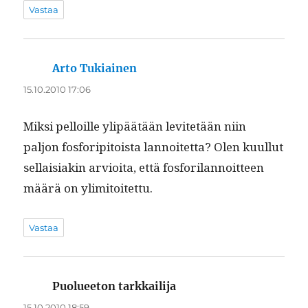
Vastaa
Arto Tukiainen
sanoo:
15.10.2010 17:06
Mik­si pel­loille ylipäätään levitetään niin
paljon fos­forip­i­toista lan­noitet­ta? Olen kuul­lut
sel­l­aisi­akin arvioi­ta, että fos­fo­ri­lan­noit­teen
määrä on ylimitoitettu.
Vastaa
Puolueeton tarkkailija
sanoo:
15.10.2010 18:59