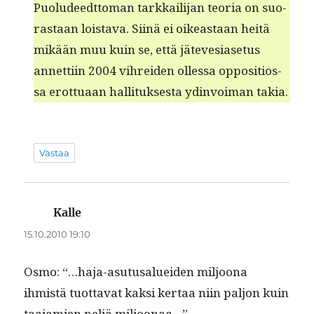
Puoludeedt­toman tarkkail­i­jan teo­ria on suo­
ras­taan lois­ta­va. Siinä ei oikeas­t­aan heitä
mikään muu kuin se, että jätevesi­ase­tus
annet­ti­in 2004 vihrei­den ollessa oppo­si­tios­
sa erot­tuaan hal­li­tuk­ses­ta ydin­voiman takia.
Vastaa
Kalle
sanoo:
15.10.2010 19:10
Osmo: “…haja-asu­tusaluei­den miljoona
ihmistä tuot­ta­vat kak­si ker­taa niin paljon kuin
taa­jamien neljä miljoonaa…”