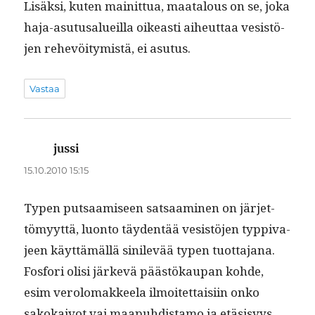
Lisäk­si, kuten mainit­tua, maat­alous on se, joka
haja-asu­tusalueil­la oikeasti aiheut­taa vesistö­
jen rehevöi­tymistä, ei asutus.
Vastaa
jussi
sanoo:
15.10.2010 15:15
Typen put­saamiseen sat­saami­nen on jär­jet­
tömyyt­tä, luon­to täy­den­tää vesistö­jen typ­pi­va­
jeen käyt­tämäl­lä sinilevää typen tuot­ta­jana.
Fos­fori olisi järkevä päästökau­pan kohde,
esim verolo­mak­keela ilmoitet­taisi­in onko
sakokaiv­ot vai maa­puhdis­ta­mo ja etä­sisyys