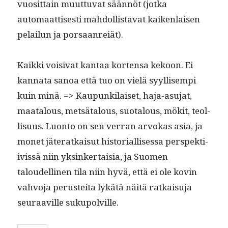
vuosit­tain muut­tuvat sään­nöt (jot­ka
automaat­tis­es­ti mah­dol­lis­ta­vat kaiken­laisen
pelailun ja porsaanreiät).
Kaik­ki voisi­vat kan­taa kor­ten­sa kekoon. Ei
kan­na­ta sanoa että tuo on vielä syyl­lisem­pi
kuin minä. => Kaupunki­laiset, haja-asu­jat,
maat­alous, met­sä­talous, suo­talous, mök­it, teol­
lisu­us. Luon­to on sen ver­ran arvokas asia, ja
mon­et jäter­atkaisut his­to­ri­al­lises­sa per­spek­ti­
ivis­sä niin yksinker­taisia, ja Suomen
taloudelli­nen tila niin hyvä, että ei ole kovin
vahvo­ja perustei­ta lykätä näitä ratkaisu­ja
seu­raav­ille sukupolville.