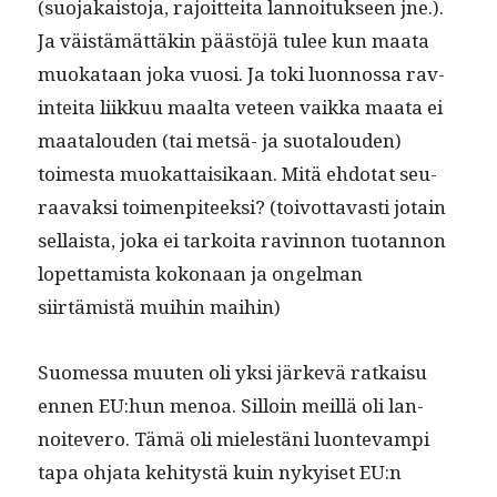
(suo­jakaisto­ja, rajoit­tei­ta lan­noituk­seen jne.).
Ja väistämät­täkin päästöjä tulee kun maa­ta
muokataan joka vuosi. Ja toki luon­nos­sa rav­
in­tei­ta liikkuu maal­ta veteen vaik­ka maa­ta ei
maat­alouden (tai met­sä- ja suo­talouden)
toimes­ta muokat­taisikaan. Mitä ehdo­tat seu­
raavak­si toimen­piteek­si? (toiv­ot­tavasti jotain
sel­l­aista, joka ei tarkoi­ta ravin­non tuotan­non
lopet­tamista kokon­aan ja ongel­man
siirtämistä mui­hin maihin)
Suomes­sa muuten oli yksi järkevä ratkaisu
ennen EU:hun menoa. Sil­loin meil­lä oli lan­
noitevero. Tämä oli mielestäni luon­te­vampi
tapa ohja­ta kehi­tys­tä kuin nykyiset EU:n