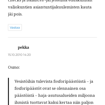
valiokun­tien asiantun­ti­jaku­ulemis­ten kau­ta
jäi pois.
Vastaa
pekka
sanoo:
15.10.2010 14:20
Osmo:
Vesistöi­hin tule­vista fos­foripäästöistä – ja
fos­foripäästöt ovat se olen­nainen osa
päästöistä – haja-asu­tusaluei­den miljoona
ihmistä tuot­ta­vat kak­si ker­taa niin paljon