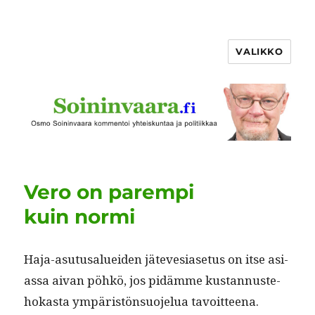
VALIKKO
Vero on parempi
kuin normi
Haja-asu­tusaluei­den jätevesi­ase­tus on itse asi­
as­sa aivan pöhkö, jos pidämme kus­tan­nuste­
hokas­ta ympäristön­suo­jelua tavoit­teena.