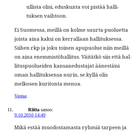
ullista olisi, eduskun­ta voi pistää hal­li­
tuk­sen vaihtoon.
Ei Suomes­sa, meil­lä on kolme suur­ta puoluet­ta
joista aina kak­si on ker­ral­laan hal­li­tuk­ses­sa.
Siihen rkp ja joku toinen apupuolue niin meil­lä
on aina enem­mistöhal­li­tus. Väitätkö siis että hal­
li­tus­puoluei­den kansane­dus­ta­jat äänestäisi
oman hal­li­tuk­sen­sa nurin, se kyl­lä olis
melkosen kuri­ton­ta menoa.
Vastaa
Riitta
sanoo:
9.10.2010 14:49
Mikä estää muo­dosta­mas­ta ryh­miä tarpeen ja