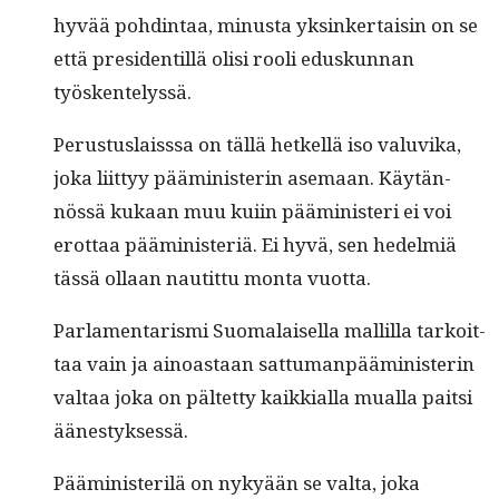
hyvää pohd­in­taa, minus­ta yksinker­taisin on se
että pres­i­den­til­lä olisi rooli eduskun­nan
työskentelyssä.
Perus­tus­laiss­sa on täl­lä het­kel­lä iso val­u­vi­ka,
joka liit­tyy päämin­is­terin ase­maan. Käytän­
nössä kukaan muu kui­in päämin­is­teri ei voi
erot­taa päämin­is­ter­iä. Ei hyvä, sen hedelmiä
tässä ollaan nau­tit­tu mon­ta vuotta.
Par­la­men­taris­mi Suo­ma­laisel­la mallil­la tarkoit­
taa vain ja ain­oas­taan sat­tuman­päämin­is­terin
val­taa joka on päl­tet­ty kaikkial­la mual­la pait­si
äänestyksessä.
Päämin­is­ter­ilä on nykyään se val­ta, joka