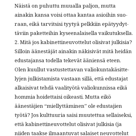
Näistä on puhut­tu muual­la paljon, mut­ta
ainakin kansa voisi ottaa kan­taa asioi­hin suo­
raan, eikä tarvit­sisi tyy­tyä pelkki­in epä­tyy­dyt­
tävi­in paket­tei­hin kyseenalaisel­la vaikutuksella.
2. Mitä jos kabi­net­tineu­vot­te­lut oli­si­vat julk­isia?
Sil­loin äänestäjät ainakin näk­i­sivät mitä hei­dän
edus­ta­jansa todel­la tekevät äänien­sä eteen.
Olen kuul­lut vas­tustet­ta­van valiokun­takäsit­te­
ly­jen julk­istamista vas­taan sil­lä, että edus­ta­jat
alka­isi­vat tehdä vaal­i­työtä valiokun­nis­sa eikä
hom­mia hoidet­taisi oikeasti. Mut­ta eikö
äänestäjien “miel­lyt­tämi­nen” ole edus­ta­jien
työtä? Jos kult­tuuria saisi muutet­tua sel­l­aisek­si,
että kabi­net­tineu­vot­te­lut oli­si­vat julk­isia (ja
niiden taakse ilmaan­tu­vat salaiset neu­vot­te­lut