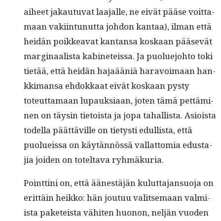
aiheet jakau­tu­vat laa­jalle, ne eivät pääse voit­ta­
maan vaki­in­tunut­ta johdon kan­taa), ilman että
hei­dän poikkea­vat kan­tansa koskaan pää­sevät
mar­gin­aal­ista kabi­neteis­sa. Ja puolue­jo­hto toki
tietää, että hei­dän hajaääniä har­avoimaan han­
kki­mansa ehdokkaat eivät koskaan pysty
toteut­ta­maan lupauk­si­aan, joten tämä pet­tämi­
nen on täysin tietoista ja jopa tahal­lista. Asioista
todel­la päät­täville on tietysti edullista, että
puolueis­sa on käytän­nössä val­lat­to­mia edus­ta­
jia joiden on totelta­va ryhmäkuria.
Point­ti­ni on, että äänestäjän kulut­ta­jan­suo­ja on
erit­täin heikko: hän joutuu val­it­se­maan valmi­
ista paketeista vähiten huonon, neljän vuo­den