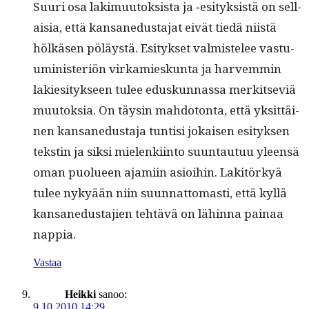
Suuri osa lakimuu­tok­sista ja ‑esi­tyk­sistä on sel­l­
aisia, että kansane­dus­ta­jat eivät tiedä niistä
hölkäsen pöläys­tä. Esi­tyk­set valmis­telee vas­tu­
umin­is­ter­iön virkamieskun­ta ja harvem­min
lakiesi­tyk­seen tulee eduskun­nas­sa merk­it­se­viä
muu­tok­sia. On täysin mah­do­ton­ta, että yksit­täi­
nen kansane­dus­ta­ja tun­tisi jokaisen esi­tyk­sen
tek­stin ja sik­si mie­lenki­in­to suun­tau­tuu yleen­sä
oman puolueen ajami­in asioi­hin. Lak­itörkyä
tulee nykyään niin suun­nat­tomasti, että kyl­lä
kansane­dus­ta­jien tehtävä on lähin­na painaa
nappia.
Vastaa
Heikki
sanoo:
9.10.2010 14:29