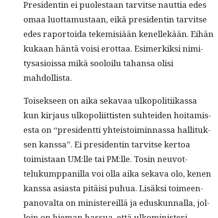
Pres­i­dentin ei puolestaan tarvitse naut­tia edes
omaa luot­ta­mus­taan, eikä pres­i­dentin tarvitse
edes rapor­toi­da tekemisiään kenellekään. Eihän
kukaan hän­tä voisi erot­taa. Esimerkik­si nim­i­
tysasiois­sa mikä sooloilu tahansa olisi
mahdollista.
Toisek­seen on aika sekavaa ulkopoli­ti­ikas­sa
kun kir­jaus ulkopoli­it­tis­ten suhtei­den hoita­mis­
es­ta on “pres­i­dent­ti yhteis­toimin­nas­sa hal­li­tuk­
sen kanssa”. Ei pres­i­dentin tarvitse ker­toa
toimis­taan UM:lle tai PM:lle. Tosin neu­vot­
telukump­panil­la voi olla aika seka­va olo, kenen
kanssa asi­as­ta pitäisi puhua. Lisäk­si toimeen­
panoval­ta on min­is­tereil­lä ja eduskun­nal­la, jol­
loin on hie­man has­sua, että ulko­min­is­teri