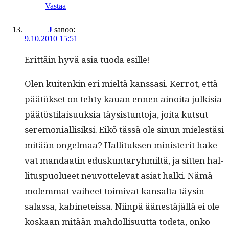
Vastaa
J
sanoo:
9.10.2010 15:51
Erit­täin hyvä asia tuo­da esille!
Olen kuitenkin eri mieltä kanssasi. Ker­rot, että
päätök­set on tehty kauan ennen ain­oi­ta julk­isia
päätösti­laisuuk­sia täy­sis­tun­to­ja, joi­ta kut­sut
ser­e­mo­ni­al­lisik­si. Eikö tässä ole sin­un mielestäsi
mitään ongel­maa? Hal­li­tuk­sen min­is­ter­it hake­
vat man­daatin eduskun­taryh­miltä, ja sit­ten hal­
li­tus­puolueet neu­vot­tel­e­vat asi­at hal­ki. Nämä
molem­mat vai­heet toimi­vat kansalta täysin
salas­sa, kabi­neteis­sa. Niin­pä äänestäjäl­lä ei ole
koskaan mitään mah­dol­lisu­ut­ta tode­ta, onko