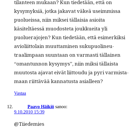
tilanteen mukaan? Kun tiede­tään, että on
kysymyk­siä, jot­ka jaka­vat väkeä useim­mis­sa
puolueis­sa, niin mik­sei täl­laisia asioi­ta
käsiteltäessä muo­doste­ta joukkuei­ta yli
puoluer­a­jo­jen? Kun tiede­tään, että esimerkik­si
avi­o­li­it­to­lain muut­ta­mi­nen sukupuo­lineu­
traalimpaan suun­taan on var­masti täl­lainen
“oman­tun­non kysymys”, niin mik­si täl­laista
muu­tos­ta aja­vat eivät liit­toudu ja pyri varmis­ta­
maan riit­tävää kan­na­tus­ta asialleen?
Vastaa
Paavo Häikiö
sanoo:
9.10.2010 15:39
@Tiiedemies