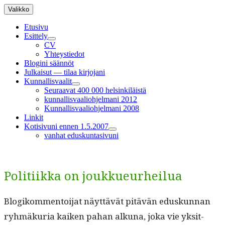
Siirry
Valikko
sisältöön
Etusivu
Esittely
näytä
CV
alavalikko
Yhteystiedot
Blogini säännöt
Julkaisut — tilaa kirjojani
Kunnallisvaalit
näytä
Seuraavat 400 000 helsinkiläistä
alavalikko
kunnallisvaaliohjelmani 2012
Kunnallisvaaliohjelmani 2008
Linkit
Kotisivuni ennen 1.5.2007
näytä
vanhat eduskuntasivuni
alavalikko
Politiikka on joukkueurheilua
Blogikom­men­toi­jat näyt­tävät pitävän eduskun­nan
ryh­mäkuria kaiken pahan alku­na, joka vie yksit­