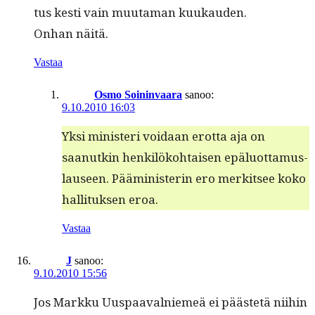
tus kesti vain muu­ta­man kuukau­den.
Onhan näitä.
Vastaa
Osmo Soininvaara
sanoo:
9.10.2010 16:03
Yksi min­is­teri voidaan erot­ta aja on
saanutkin henkilöko­htaisen epälu­ot­ta­mus­
lauseen. Päämin­is­terin ero merk­it­see koko
hal­li­tuk­sen eroa.
Vastaa
J
sanoo:
9.10.2010 15:56
Jos Markku Uus­paaval­niemeä ei päästetä niihin