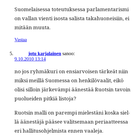
Suome­laises­sa toteu­tuk­ses­sa par­la­men­taris­mi
on val­lan vien­ti isos­ta sal­ista takahuoneisi­in, ei
mitään muuta.
Vastaa
jotu karjalainen
sanoo:
9.10.2010 13:14
no jos ryh­mäkuri on ensiar­voisen tärkeät niin
mik­si meil­lä Suomes­sa on henkilö­vaalit, eikö
olisi sil­loin järkevämpi äänestää Ruotsin tavoin
puoluei­den pitk­iä listoja?
Ruotsin malli on parem­pi mielestäni kos­ka siel­
lä äänestäjä pääsee val­it­se­maan peri­aat­teessa
eri hal­li­tu­so­hjelmista ennen vaaleja.