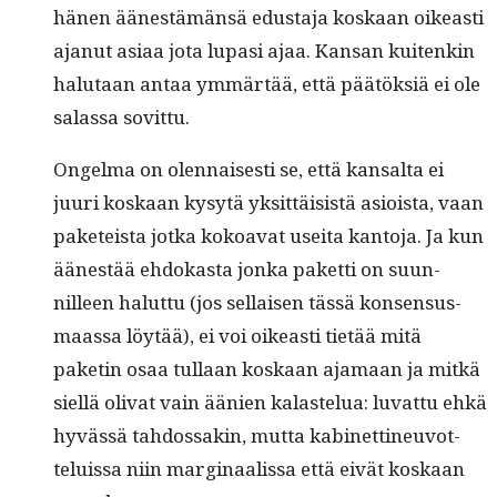
hänen äänestämän­sä edus­ta­ja koskaan oikeasti
ajanut asi­aa jota lupasi ajaa. Kansan kuitenkin
halu­taan antaa ymmärtää, että päätök­siä ei ole
salas­sa sovittu.
Ongel­ma on olen­nais­es­ti se, että kansalta ei
juuri koskaan kysytä yksit­täi­sistä asioista, vaan
paketeista jot­ka kokoa­vat usei­ta kan­to­ja. Ja kun
äänestää ehdokas­ta jon­ka paket­ti on suun­
nilleen halut­tu (jos sel­l­aisen tässä kon­sen­sus­
maas­sa löytää), ei voi oikeasti tietää mitä
paketin osaa tul­laan koskaan aja­maan ja mitkä
siel­lä oli­vat vain äänien kalastelua: luvat­tu ehkä
hyvässä tah­dos­sakin, mut­ta kabi­net­tineu­vot­
teluis­sa niin mar­gin­aalis­sa että eivät koskaan