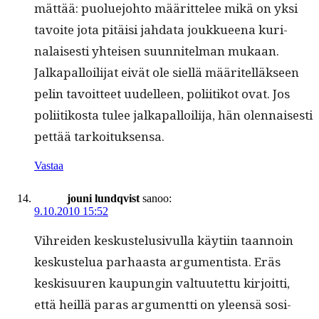
mät­tää: puolue­jo­hto määrit­telee mikä on yksi
tavoite jota pitäisi jah­da­ta joukkueena kuri­
nalais­es­ti yhteisen suun­nitel­man mukaan.
Jalka­pal­loil­i­jat eivät ole siel­lä määritel­läk­seen
pelin tavoit­teet uudelleen, poli­itikot ovat. Jos
poli­itikos­ta tulee jalka­pal­loil­i­ja, hän olen­nais­es­ti
pet­tää tarkoituksensa.
Vastaa
jouni lundqvist
sanoo:
9.10.2010 15:52
Vihrei­den keskustelu­sivul­la käyti­in taan­noin
keskustelua parhaas­ta argu­men­tista. Eräs
keskisu­uren kaupun­gin val­tu­utet­tu kir­joit­ti,
että heil­lä paras argu­ment­ti on yleen­sä sosi­