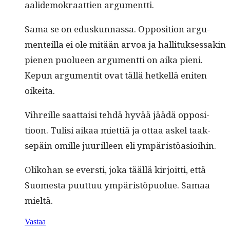
aalidemokraat­tien argumentti.
Sama se on eduskun­nas­sa. Oppo­si­tion argu­
menteil­la ei ole mitään arvoa ja hal­li­tuk­ses­sakin
pienen puolueen argu­ment­ti on aika pieni.
Kepun argu­men­tit ovat täl­lä het­kel­lä eniten
oikeita.
Vihreille saat­taisi tehdä hyvää jäädä oppo­si­
tioon. Tulisi aikaa miet­tiä ja ottaa askel taak­
sepäin omille juurilleen eli ympäristöasioihin.
Oliko­han se ever­sti, joka tääl­lä kir­joit­ti, että
Suomes­ta puut­tuu ympäristöpuolue. Samaa
mieltä.
Vastaa