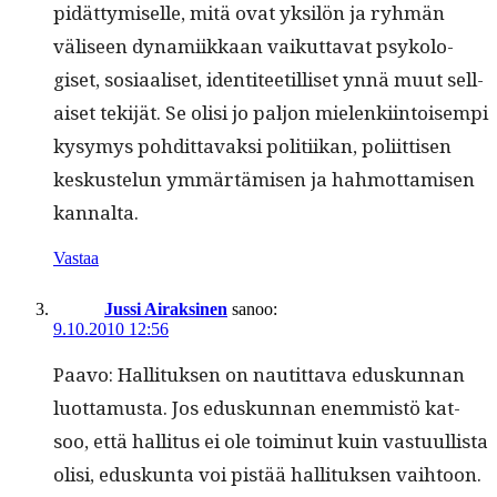
pidät­tymiselle, mitä ovat yksilön ja ryh­män
väliseen dynami­ikkaan vaikut­ta­vat psykol­o­
giset, sosi­aaliset, iden­ti­teetil­liset ynnä muut sel­l­
aiset tek­i­jät. Se olisi jo paljon mie­lenki­in­toisem­pi
kysymys pohdit­tavak­si poli­ti­ikan, poli­it­tisen
keskustelun ymmärtämisen ja hah­mot­tamisen
kannalta.
Vastaa
Jussi Airaksinen
sanoo:
9.10.2010 12:56
Paa­vo: Hal­li­tuk­sen on nau­tit­ta­va eduskun­nan
luot­ta­mus­ta. Jos eduskun­nan enem­mistö kat­
soo, että hal­li­tus ei ole toimin­ut kuin vas­tu­ullista
olisi, eduskun­ta voi pistää hal­li­tuk­sen vai­h­toon.