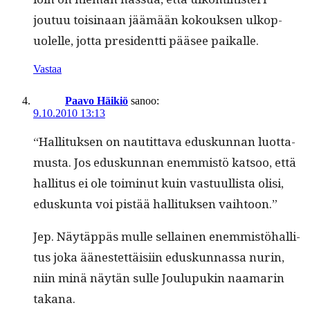
joutuu toisi­naan jäämään kok­ouk­sen ulkop­
uolelle, jot­ta pres­i­dent­ti pääsee paikalle.
Vastaa
Paavo Häikiö
sanoo:
9.10.2010 13:13
“Hal­li­tuk­sen on nau­tit­ta­va eduskun­nan luot­ta­
mus­ta. Jos eduskun­nan enem­mistö kat­soo, että
hal­li­tus ei ole toimin­ut kuin vas­tu­ullista olisi,
eduskun­ta voi pistää hal­li­tuk­sen vaihtoon.”
Jep. Näytäp­päs mulle sel­l­ainen enem­mistöhal­li­
tus joka äänestet­täisi­in eduskun­nas­sa nurin,
niin minä näytän sulle Joulupukin naa­marin
takana.