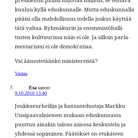
pres­i­dentin pitäisi hajot­taa hal­li­tus, se tehtävä
kuu­luu kyl­lä eduskun­nalle. Mut­ta eduskun­nal­la
pitäisi olla mah­dol­lisu­us todel­la joskus käyt­tää
tätä val­taa. Ryh­mäkurin ja enem­mistöhal­li­
tusten kult­tuuris­sa näin ei ole. Ja sil­loin par­la­
men­taris­mi ei ole demokratiaa.
Vai äänestetäänkö ministereistä?
Vastaa
Esa
sanoo:
9.10.2010 13:40
Joukkueurheil­i­ja ja kansane­dus­ta­ja Markku
Uusi­paaval­niemen mukaan eduskun­nas­ta
puut­tuu ainakin talous asios­sa keskustelu ja
yhdessä sopimi­nen. Päätök­set on etukä­teen