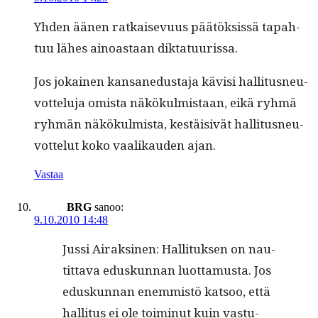
Yhden äänen ratkai­se­vu­us päätök­sis­sä tapah­
tuu läh­es ain­oas­taan diktatuurissa.
Jos jokainen kansane­dus­ta­ja kävisi hal­li­tus­neu­
vot­telu­ja omista näkökul­mis­taan, eikä ryh­mä
ryh­män näkökul­mista, kestäi­sivät hal­li­tus­neu­
vot­te­lut koko vaa­likau­den ajan.
Vastaa
BRG
sanoo:
9.10.2010 14:48
Jus­si Airaksi­nen: Hal­li­tuk­sen on nau­
tit­ta­va eduskun­nan luot­ta­mus­ta. Jos
eduskun­nan enem­mistö kat­soo, että
hal­li­tus ei ole toimin­ut kuin vas­tu­