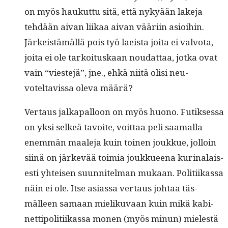
on myös haukut­tu sitä, että nykyään lake­ja
tehdään aivan liikaa aivan vääri­in asioi­hin.
Järkeistämäl­lä pois työ laeista joi­ta ei valvota,
joi­ta ei ole tarkoi­tuskaan nou­dat­taa, jot­ka ovat
vain “vieste­jä”, jne., ehkä niitä olisi neu­
voteltavis­sa ole­va määrä?
Ver­taus jalka­pal­loon on myös huono. Futik­ses­sa
on yksi selkeä tavoite, voit­taa peli saa­mal­la
enem­män maale­ja kuin toinen joukkue, jol­loin
siinä on järkevää toimia joukkueena kuri­nalais­
es­ti yhteisen suun­nitel­man mukaan. Poli­ti­ikas­sa
näin ei ole. Itse asi­as­sa ver­taus johtaa täs­
mälleen samaan mieliku­vaan kuin mikä kabi­
net­tipoli­ti­ikas­sa mon­en (myös min­un) mielestä