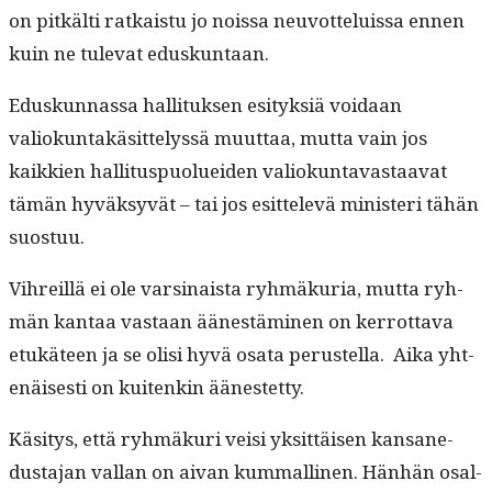
on pitkälti ratkaistu jo nois­sa neu­vot­teluis­sa ennen
kuin ne tule­vat eduskuntaan.
Eduskun­nas­sa hal­li­tuk­sen esi­tyk­siä voidaan
valiokun­takäsit­telyssä muut­taa, mut­ta vain jos
kaikkien hal­li­tus­puoluei­den valiokun­tavas­taa­vat
tämän hyväksyvät – tai jos esit­televä min­is­teri tähän
suostuu.
Vihreil­lä ei ole varsi­naista ryh­mäkuria, mut­ta ryh­
män kan­taa vas­taan äänestämi­nen on ker­rot­ta­va
etukä­teen ja se olisi hyvä osa­ta perustel­la. Aika yht­
enäis­es­ti on kuitenkin äänestetty.
Käsi­tys, että ryh­mäkuri veisi yksit­täisen kansane­
dus­ta­jan val­lan on aivan kum­malli­nen. Hän­hän osal­