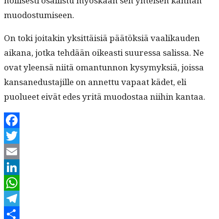
nol­lis­es­ti osal­lis­tu myöskään sen yhteisen kan­nan
muodostumiseen.
On toki joitakin yksit­täisiä päätök­siä vaa­likau­den
aikana, jot­ka tehdään oikeasti suures­sa salis­sa. Ne
ovat yleen­sä niitä oman­tun­non kysymyk­siä, jois­sa
kansane­dus­ta­jille on annet­tu vapaat kädet, eli
puolueet eivät edes yritä muo­dostaa niihin kantaa.
Facebook
Twitter
Email
LinkedIn
WhatsApp
Telegram