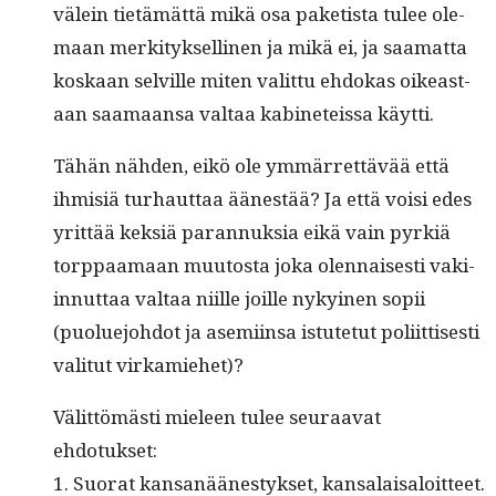
välein tietämät­tä mikä osa paketista tulee ole­
maan merk­i­tyk­selli­nen ja mikä ei, ja saa­mat­ta
koskaan selville miten valit­tu ehdokas oikeas­t­
aan saa­maansa val­taa kabi­neteis­sa käytti.
Tähän näh­den, eikö ole ymmär­ret­tävää että
ihmisiä turhaut­taa äänestää? Ja että voisi edes
yrit­tää kek­siä paran­nuk­sia eikä vain pyrk­iä
torp­paa­maan muu­tos­ta joka olen­nais­es­ti vaki­
in­nut­taa val­taa niille joille nykyi­nen sopii
(puolue­jo­hdot ja asemi­in­sa istute­tut poli­it­tis­es­ti
val­i­tut virkamiehet)?
Välit­tömästi mieleen tulee seu­raa­vat
ehdotukset:
1. Suo­rat kansanäänestyk­set, kansalaisa­loit­teet.