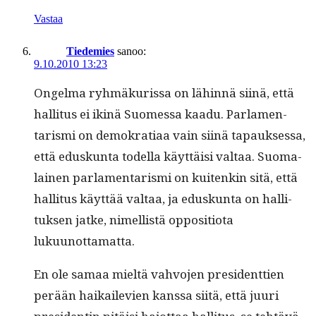
Vastaa
Tiedemies
sanoo:
9.10.2010 13:23
Ongel­ma ryh­mäkuris­sa on lähin­nä siinä, että
hal­li­tus ei ikinä Suomes­sa kaadu. Par­la­men­
taris­mi on demokra­ti­aa vain siinä tapauk­ses­sa,
että eduskun­ta todel­la käyt­täisi val­taa. Suo­ma­
lainen par­la­men­taris­mi on kuitenkin sitä, että
hal­li­tus käyt­tää val­taa, ja eduskun­ta on hal­li­
tuk­sen jatke, nimel­listä oppo­si­tio­ta
lukuunottamatta.
En ole samaa mieltä vahvo­jen pres­i­dent­tien
perään haikaile­vien kanssa siitä, että juuri