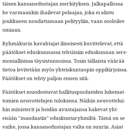
täisen kansane­dus­ta­jan merk­i­tyk­sen. Jalka­pal­los­sa
he var­maankin ihail­e­vat pelaa­jaa, joka ei alis­tu
joukkueen nou­dat­ta­maan peli­tyyli­in, vaan sooloilee
omiaan.
Ryh­mäkurin kavah­ta­jat ilmeis­es­ti kuvit­tel­e­vat, että
päätök­set eduskun­nas­sa tehtäisi­in eduskun­nan ser­e­
mo­ni­al­li­sis­sa täy­sis­tun­nois­sa. Tosin täl­laista väärää
tietoa levitetään myös yhteiskun­taopin oppikir­jois­sa.
Päätök­set on tehty paljon ennen sitä.
Päätök­set muo­dos­tu­vat hal­li­tus­puoluei­den luke­mat­
tomien neu­vot­telu­jen tulok­se­na. Näi­hin neu­vot­telui­
hin min­is­ter­it ja hei­dän avus­ta­jansa hake­vat yht­
enään ”man­daatin” eduskun­taryh­miltä. Tämä on se
vai­he, jos­sa kansane­dus­ta­jan val­ta on suurin. Asi­at