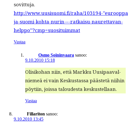
sovittuja.
http://www.uusisuomi.fi/raha/103194-”eurooppa
ja-suomi-kohta-nurin-–-ratkaisu-naurettavan-
helppo”?cmp=suosituimmat
Vastaa
Osmo Soininvaara
sanoo:
9.10.2010 15:18
Olisiko­han niin, että Markku Uusi­paaval­
niemeä ei vain Keskus­tas­sa päästetä niihin
pöyti­in, jois­sa taloud­es­ta keskustellaan.
Vastaa
Fillariton
sanoo:
9.10.2010 13:45