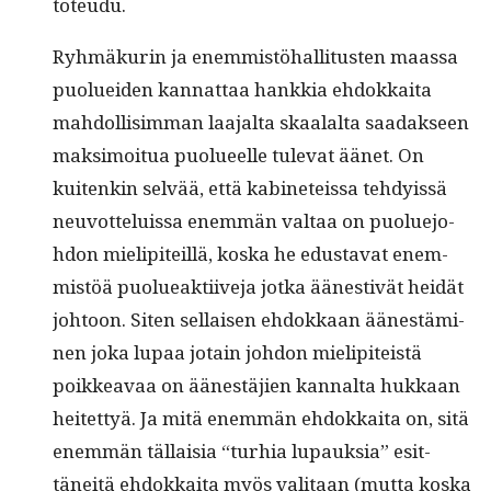
toteudu.
Ryh­mäkurin ja enem­mistöhal­li­tusten maas­sa
puoluei­den kan­nat­taa han­kkia ehdokkai­ta
mah­dol­lisim­man laa­jal­ta skaalal­ta saadak­seen
mak­si­moitua puolueelle tule­vat äänet. On
kuitenkin selvää, että kabi­neteis­sa tehdyis­sä
neu­vot­teluis­sa enem­män val­taa on puolue­jo­
hdon mielip­iteil­lä, kos­ka he edus­ta­vat enem­
mistöä puolueak­ti­ive­ja jot­ka äänes­tivät hei­dät
johtoon. Siten sel­l­aisen ehdokkaan äänestämi­
nen joka lupaa jotain johdon mielip­iteistä
poikkeavaa on äänestäjien kannal­ta hukkaan
heit­et­tyä. Ja mitä enem­män ehdokkai­ta on, sitä
enem­män täl­laisia “turhia lupauk­sia” esit­
täneitä ehdokkai­ta myös val­i­taan (mut­ta kos­ka