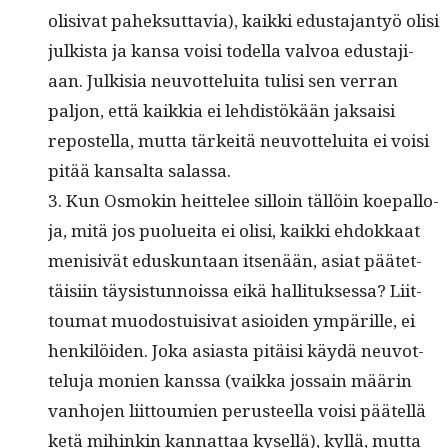
oli­si­vat pahek­sut­tavia), kaik­ki edus­ta­jan­työ olisi
julk­ista ja kansa voisi todel­la valvoa edus­ta­ji­
aan. Julk­isia neu­vot­telui­ta tulisi sen ver­ran
paljon, että kaikkia ei lehdis­tökään jak­saisi
repostel­la, mut­ta tärkeitä neu­vot­telui­ta ei voisi
pitää kansalta salassa.
3. Kun Osmokin heit­telee sil­loin täl­löin koepal­lo­
ja, mitä jos puoluei­ta ei olisi, kaik­ki ehdokkaat
meni­sivät eduskun­taan itsenään, asi­at päätet­
täisi­in täy­sis­tun­nois­sa eikä hal­li­tuk­ses­sa? Liit­
toumat muo­dos­tu­isi­vat asioiden ympärille, ei
henkilöi­den. Joka asi­as­ta pitäisi käy­dä neu­vot­
telu­ja monien kanssa (vaik­ka jos­sain määrin
van­ho­jen liit­toumien perus­teel­la voisi päätel­lä
ketä mihinkin kan­nat­taa kysel­lä), kyl­lä, mut­ta