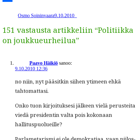
Kirjoittaja
Julkaistu
Kategoriat
Share
Osmo Soininvaara
9.10.2010
_
151 vastausta artikkeliin “Politiikka
on joukkueurheilua”
Paavo Häikiö
sanoo:
9.10.2010 12:36
no niin, nyt pääsitkin siihen ytimeen ehkä
tahtomattasi.
Onko tuon kir­joituk­sesi jäl­keen vielä perustei­ta
viedä pres­i­dentin val­ta pois kokon­aan
hallituspuolueille?
Par­lametaris­mi ei ole demokra­ti­aa, vaan piilos­