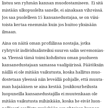
lis­tuu sen ryh­män kan­nan muo­dostamiseen. Ei sitä
mis­tään ulkop­uolelta sanelle, ei ainakaan vihreis­sä.
Jos saa puolelleen 15 kansane­dus­ta­jaa, se on viisi­
toista ker­taa enem­män kuin jos huitoo yksinään
ilmaan.
Aina on näitä oman profi­ilin­sa nos­ta­jia, jot­ka
ryhtyvät indi­vid­u­al­is­teik­si suuren salin ser­e­mo­ni­as­
sa. Yleen­sä tämä toi­mi kohdis­tuu oman puolueen
kansane­dus­ta­jaan samas­sa vaalipi­iris­sä. Päätök­si­in
näil­lä ei ole mitään vaiku­tus­ta, kos­ka hal­li­tus muo­
doste­taan yleen­sä niin lev­eäl­lä poh­jalle, että muu­ta­
man hajaää­nen se aina kestää. Joukkourheilus­ta
luop­uneil­la kansane­dus­ta­jil­la ei muutenkaan ole
mitään vaiku­tus­ta mihinkään, kos­ka he eivät luon­