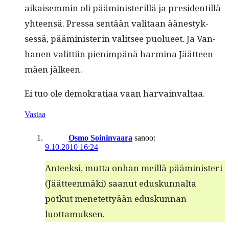
aikaisem­min oli päämin­is­ter­il­lä ja pres­i­den­til­lä
yhteen­sä. Pres­sa sen­tään val­i­taan äänestyk­
sessä, päämin­is­terin val­it­see puolueet. Ja Van­
hanen valit­ti­in pien­im­pänä harmi­na Jäät­teen­
mäen jälkeen.
Ei tuo ole demokra­ti­aa vaan harvainvaltaa.
Vastaa
Osmo Soininvaara
sanoo:
9.10.2010 16:24
Anteek­si, mut­ta onhan meil­lä päämin­is­teri
(Jäät­teen­mä­ki) saanut eduskunnal­ta
potkut menetet­tyään eduskun­nan
luottamuksen.