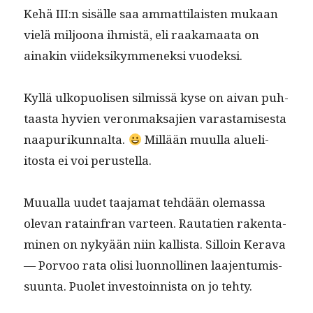
Kehä III:n sisälle saa ammat­ti­lais­ten mukaan
vielä miljoona ihmistä, eli raaka­maa­ta on
ainakin viidek­sikymmenek­si vuodeksi.
Kyl­lä ulkop­uolisen silmis­sä kyse on aivan puh­
taas­ta hyvien veron­mak­sajien varas­tamis­es­ta
naa­purikunnal­ta.
Mil­lään muul­la alueli­
itos­ta ei voi perustella.
Muual­la uudet taa­ja­mat tehdään ole­mas­sa
ole­van ratain­fran var­teen. Rauta­tien rak­en­t­a­
mi­nen on nykyään niin kallista. Sil­loin Ker­a­va
— Por­voo rata olisi luon­nolli­nen laa­jen­tu­mis­
su­un­ta. Puo­let investoin­nista on jo tehty.