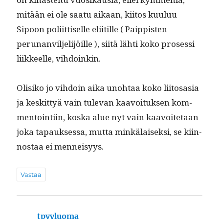
mitään ei ole saatu aikaan, kiitos kuu­luu
Sipoon poli­it­tiselle eli­it­ille ( Paip­pis­ten
perunanvil­jeli­jöille ), siitä lähti koko pros­es­si
liik­keelle, vihdoinkin.
Olisiko jo vih­doin aika uno­htaa koko liitosa­sia
ja keskit­tyä vain tule­van kaavoituk­sen kom­
men­toin­ti­in, kos­ka alue nyt vain kaavoite­taan
joka tapauk­ses­sa, mut­ta minkälaisek­si, se kiin­
nos­taa ei menneisyys.
Vastaa
tpyyluoma
sanoo: