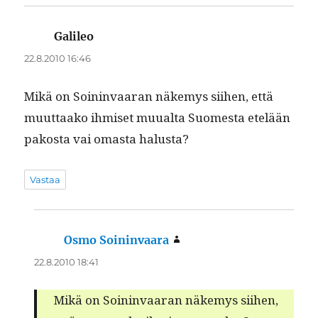
Galileo
sanoo:
22.8.2010 16:46
Mikä on Soin­in­vaaran näke­mys siihen, että
muut­taako ihmiset muual­ta Suomes­ta etelään
pakos­ta vai omas­ta halusta?
Vastaa
Osmo Soininvaara
sanoo:
22.8.2010 18:41
Mikä on Soin­in­vaaran näke­mys siihen,