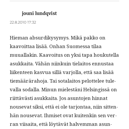
jouni lundqvist
sanoo:
22.8.2010 17:32
Hie­man absur­dikysymys. Mikä pakko on
kaavoit­taa lisää. Onhan Suomes­sa tilaa
muual­lakin. Kaavoitus on yksi tapa houkutel­la
asukkai­ta. Vähän niinkuin tielaitos ennus­taa
liiken­teen kasvua sil­lä var­jol­la, että saa lisää
tiemäärära­ho­ja. Tai sota­laitos pelot­telee tule­
val­la sodal­la. Min­un mielestäni Helsingis­sä on
riit­tävästi asukkai­ta. Jos asun­to­jen hin­nat
nou­se­vat sik­si, että ei ole tar­jon­taa, niin sit­ten­
hän nou­se­vat. Ihmiset ovat kuitenkin sen ver­
ran vii­sai­ta, että löytävät halvem­man asun­