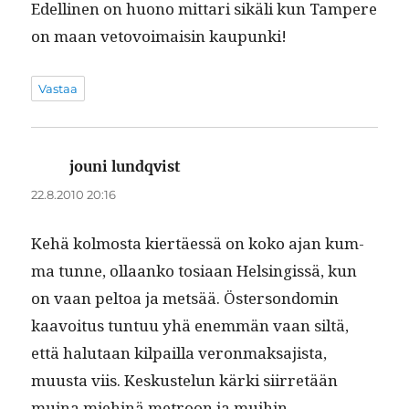
Edelli­nen on huono mit­tari sikäli kun Tam­pere
on maan vetovoimaisin kaupunki!
Vastaa
jouni lundqvist
sanoo:
22.8.2010 20:16
Kehä kol­mos­ta kiertäessä on koko ajan kum­
ma tunne, ollaanko tosi­aan Helsingis­sä, kun
on vaan pel­toa ja met­sää. Öster­son­domin
kaavoitus tun­tuu yhä enem­män vaan siltä,
että halu­taan kil­pail­la veron­mak­sajista,
muus­ta viis. Keskustelun kär­ki siir­retään
muina miehinä metroon ja mui­hin