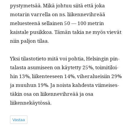
pystymet­sää. Mikä johtuu siitä että joka
motarin var­rel­la on ns. liiken­nevihreää
melues­teenä sel­l­ainen 50 — 100 metrin
kaistale pusikkoa. Tämän takia ne myös vievät
niin paljon tilaa.
Yksi tilas­toti­eto mitä voi pohtia, Helsin­gin pin­
ta­las­ta asumiseen on käytet­ty 25%, toim­i­tiloi­
hin 13%, liiken­teeseen 14%, viher­alueisi­in 29%
ja muuhun 19%. Ja noista kahdes­ta viimeis­es­
täkin osa on liiken­nevihreää ja osa
liikennekäytössä.
Vastaa