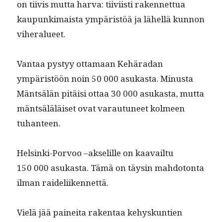
on tiivis mut­ta har­va: tiivi­isti raken­net­tua
kaupunki­maista ympäristöä ja lähel­lä kun­non
viheralueet.
Van­taa pystyy otta­maan Kehäradan
ympäristöön noin 50 000 asukas­ta. Minus­ta
Mäntsälän pitäisi ottaa 30 000 asukas­ta, mut­ta
mäntsäläläiset ovat varautuneet kolmeen
tuhanteen.
Helsin­ki-Por­voo –akselille on kaavail­tu
150 000 asukas­ta. Tämä on täysin mah­do­ton­ta
ilman raideliikennettä.
Vielä jää painei­ta rak­en­taa kehyskun­tien