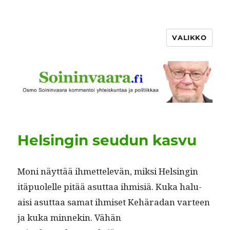
VALIKKO
Helsingin seudun kasvu
Moni näyt­tää ihmettelevän, mik­si Helsin­gin
itäpuolelle pitää asut­taa ihmisiä. Kuka halu­
aisi asut­taa samat ihmiset Kehäradan var­teen
ja kuka min­nekin. Vähän