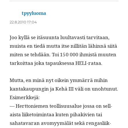
tpyyluoma
sanoo:
22.8.2010 17:04
Joo kyl­lä se itä­su­un­ta luul­tavasti tarvi­taan,
muista en tiedä mut­ta itse nil­litän lähin­nä siitä
miten se tehdään. Toi 150 000 ihmistä muuten
tarkoit­taa joka tapauk­ses­sa HELI-rataa.
Mut­ta, en minä nyt oikein ymmär­rä mihin
kan­takaupun­gin ja Kehä III väli on uno­htunut.
Esimerkkejä:
— Hert­toniemen teol­lisu­usalue jos­sa on sel­l­
aista liike­toim­intaa kuten pihakivien tai
sahatavaran avomyymälät sekä ren­gasli­ik­