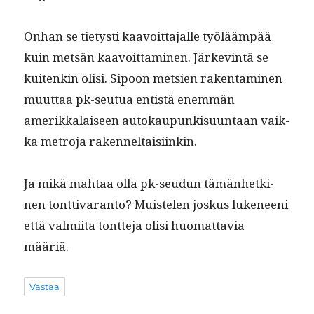
Onhan se tietysti kaavoit­ta­jalle työlääm­pää
kuin met­sän kaavoit­ta­mi­nen. Järkev­in­tä se
kuitenkin olisi. Sipoon met­sien rak­en­t­a­mi­nen
muut­taa pk-seu­tua entistä enem­män
amerikkalaiseen autokaupunkisu­un­taan vaik­
ka metro­ja rakenneltaisiinkin.
Ja mikä mah­taa olla pk-seudun tämän­hetki­
nen tont­ti­varan­to? Muis­te­len joskus luke­neeni
että valmi­ita tont­te­ja olisi huo­mat­tavia
määriä.
Vastaa