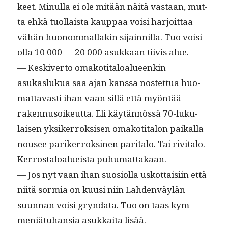
keet. Min­ul­la ei ole mitään näitä vas­taan, mut­
ta ehkä tuol­laista kaup­paa voisi har­joit­taa
vähän huonom­mal­lakin sijain­nil­la. Tuo voisi
olla 10 000 — 20 000 asukkaan tiivis alue.
— Keskiver­to omakoti­taloalueenkin
asukaslukua saa ajan kanssa nos­tet­tua huo­
mat­tavasti ihan vaan sil­lä että myön­tää
raken­nu­soikeut­ta. Eli käytän­nössä 70-luku­
laisen yksik­er­roksisen omakoti­talon paikalla
nousee parik­er­roksi­nen par­i­ta­lo. Tai riv­i­ta­lo.
Ker­rostaloalueista puhumattakaan.
— Jos nyt vaan ihan suo­si­ol­la uskot­taisi­in että
niitä sormia on kuusi niin Lah­den­väylän
suun­nan voisi gryn­da­ta. Tuo on taas kym­
meniä­tuhan­sia asukkai­ta lisää.