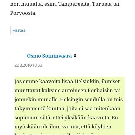
non muual­ta, esim. Tam­pereelta, Turus­ta tai
Porvoosta.
Vastaa
Osmo Soininvaara
sanoo:
22.8.2010 18:33
Jos emme kaavoita lisää Helsinki­in, ihmiset
muut­ta­vat kak­sine autoi­neen Por­baisi­in tai
jon­nekin muualle. Helsin­gin seudul­la on tois­
takym­men­tä kun­taa, joi­ta ei saa mitenkään
sopi­maan siitä, ettei yksikään kaavoita. En
myöskään ole ihan var­ma, että köy­hien