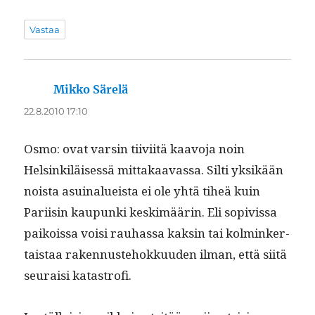
Vastaa
Mikko Särelä
sanoo:
22.8.2010 17:10
Osmo: ovat varsin tiivi­itä kaavo­ja noin
Helsinkiläisessä mit­takaavas­sa. Silti yksikään
noista asuinalueista ei ole yhtä tiheä kuin
Pari­isin kaupun­ki keskimäärin. Eli sopivis­sa
paikois­sa voisi rauhas­sa kaksin tai kolminker­
tais­taa raken­nuste­hokku­u­den ilman, että siitä
seu­raisi katastrofi.