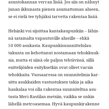
asun­tokan­nan ver­ran lisää. Jos siis on näh­nyt
junan ikku­nas­ta pienen asumat­toman alueen,
se ei vielä tee tyhjäk­si tarvet­ta rak­en­taa lisää.
Helsin­ki voi sijoit­taa kan­takaupunki­in – lähin­
nä sata­mal­ta vapau­tuville alueille – ehkä
50 000 asukas­ta. Kaupunkisu­un­nit­telu­lau­
takun­ta on kehot­tanut nos­ta­maan tehokkuuk­
sia, mut­ta ei siinä ole paljon tehtävis­sä, sil­lä
esit­telijöi­den esi­tyk­setkin ovat olleet varsin
tehokkai­ta. Vuosaa­res­sa on suun­nitelmia kar­
sit­tu asukkaiden vas­tus­tuk­sen takia ja aika
han­kalaa voi olla rak­en­taa suun­nitel­tua asu­
tus­ta Meri-Rasti­lan met­si­in, vaik­ka se onkin
lähel­lä metroase­maa. Hyvä kaupunki­rakenne