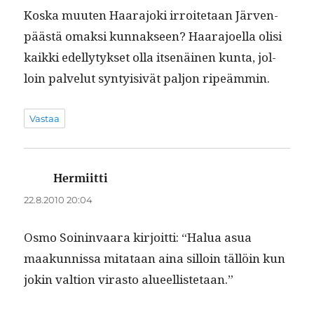
Kos­ka muuten Haara­jo­ki irroite­taan Jär­ven­
päästä omak­si kun­nakseen? Haara­joel­la olisi
kaik­ki edel­ly­tyk­set olla itsenäi­nen kun­ta, jol­
loin palve­lut syn­ty­i­sivät paljon ripeämmin.
Vastaa
Hermiitti
sanoo:
22.8.2010 20:04
Osmo Soin­in­vaara kir­joit­ti: “Halua asua
maakun­nis­sa mitataan aina sil­loin täl­löin kun
jokin val­tion viras­to alueellistetaan.”