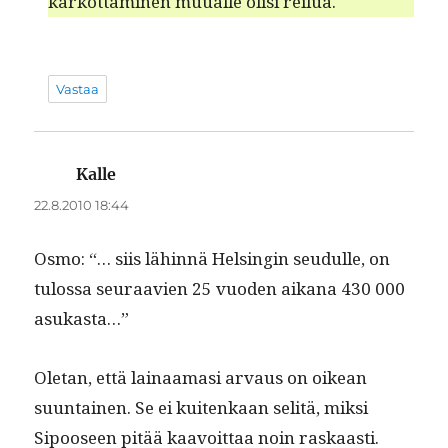
karkot­ta­mi­nen muualle olisi reilua.
Vastaa
Kalle
sanoo:
22.8.2010 18:44
Osmo: “… siis lähin­nä Helsin­gin seudulle, on
tulos­sa seu­raavien 25 vuo­den aikana 430 000
asukasta…”
Ole­tan, että lainaa­masi arvaus on oikean
suun­tainen. Se ei kuitenkaan selitä, mik­si
Sipooseen pitää kaavoit­taa noin raskaasti.