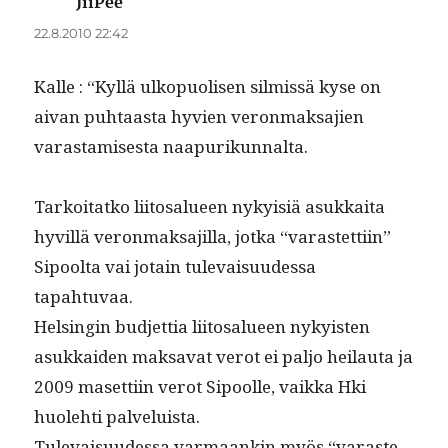
JiiPee
sanoo:
22.8.2010 22:42
Kalle : “Kyl­lä ulkop­uolisen silmis­sä kyse on
aivan puh­taas­ta hyvien veron­mak­sajien
varas­tamis­es­ta naapurikunnalta.
Tarkoi­tatko liitos­alueen nyky­isiä asukkai­ta
hyvil­lä veron­mak­sajil­la, jot­ka “varastet­ti­in”
Sipool­ta vai jotain tule­vaisu­udessa
tapahtuvaa.
Helsin­gin bud­jet­tia liitos­alueen nyky­is­ten
asukkaiden mak­sa­vat verot ei paljo heilau­ta ja
2009 maset­ti­in verot Sipoolle, vaik­ka Hki
huole­hti palveluista.
Tule­vaisu­udessa var­maankin myös “varaste­