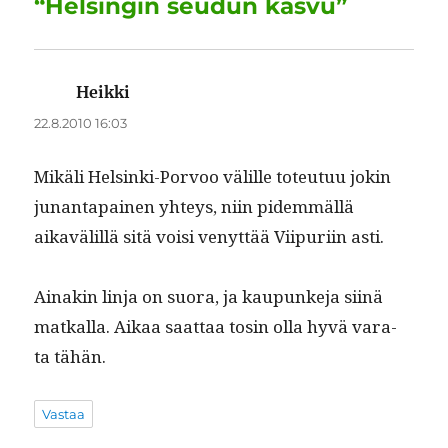
“Helsingin seudun kasvu”
k
Heikki
sanoo:
22.8.2010 16:03
Mikäli Helsin­ki-Por­voo välille toteu­tuu jokin
junan­ta­painen yhteys, niin pidem­mäl­lä
aikavälil­lä sitä voisi venyt­tää Viipuri­in asti.
Ainakin lin­ja on suo­ra, ja kaupunke­ja siinä
matkalla. Aikaa saat­taa tosin olla hyvä vara­
ta tähän.
Vastaa