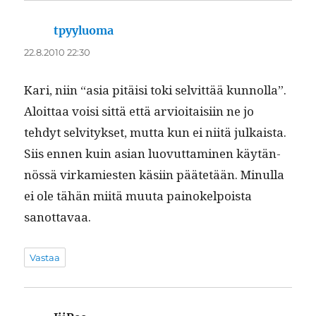
tpyyluoma
sanoo:
22.8.2010 22:30
Kari, niin “asia pitäisi toki selvit­tää kun­nol­la”.
Aloit­taa voisi sit­tä että arvioitaisi­in ne jo
tehdyt selvi­tyk­set, mut­ta kun ei niitä julka­ista.
Siis ennen kuin asian luovut­ta­mi­nen käytän­
nössä virkami­esten käsi­in päätetään. Min­ul­la
ei ole tähän miitä muu­ta pain­okelpoista
sanottavaa.
Vastaa