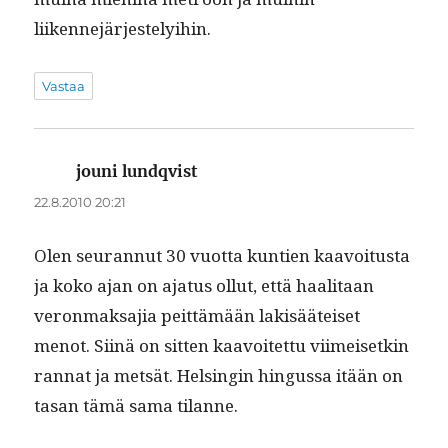
liikennejärjestelyihin.
Vastaa
jouni lundqvist
sanoo:
22.8.2010 20:21
Olen seu­ran­nut 30 vuot­ta kun­tien kaavoitus­ta
ja koko ajan on aja­tus ollut, että haal­i­taan
veron­mak­sajia peit­tämään lak­isääteiset
menot. Siinä on sit­ten kaavoitet­tu viimeisetkin
ran­nat ja met­sät. Helsin­gin hin­gus­sa itään on
tasan tämä sama tilanne.