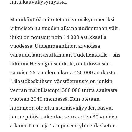
mittakaavakysymyksiä.
Maankäyt­töä mitoite­taan vuosikym­meniksi.
Viimeisen 30 vuo­den aikana uuden­maan väk­
iluku on nous­sut noin 14 000 asukkaal­la
vuodessa. Uuden­maan­li­iton arviois­sa
varaudu­taan asut­ta­maan Uudelle­maalle – siis
lähin­nä Helsin­gin seudulle, on tulos­sa seu­
raavien 25 vuo­den aikana 430 000 asukas­ta.
Tilas­tokeskuk­sen väestöen­nuste on jonkin
ver­ran maltil­lisem­pi, 360 000 uut­ta asukas­ta
vuo­teen 2040 men­nessä. Kun ote­taan
huomioon oletet­tu asum­isväljyy­den kasvu,
tänne pitäisi rak­en­taa seu­raavien 30 vuo­den
aikana Turun ja Tam­pereen yhteen­las­ke­tun