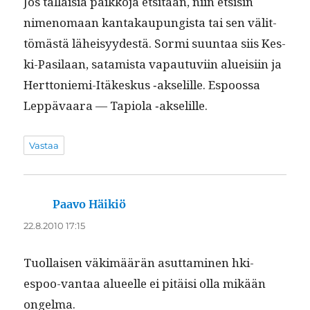
Jos täl­laisia paikko­ja etsitään, niin etsisin
nimeno­maan kan­takaupungista tai sen välit­
tömästä läheisyy­destä. Sor­mi suun­taa siis Kes­
ki-Pasi­laan, satamista vapau­tu­vi­in alueisi­in ja
Hert­tonie­mi-Itäkeskus ‑akselille. Espoos­sa
Lep­pä­vaara — Tapi­o­la ‑akselille.
Vastaa
Paavo Häikiö
sanoo:
22.8.2010 17:15
Tuol­laisen väkimäärän asut­ta­mi­nen hki-
espoo-van­taa alueelle ei pitäisi olla mikään
ongelma.