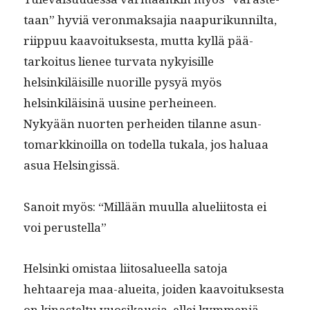
taan” hyviä veron­mak­sajia naa­purikun­nil­ta,
riip­puu kaavoituk­ses­ta, mut­ta kyl­lä pää­
tarkoi­tus lie­nee tur­va­ta nyky­isille
helsinkiläisille nuo­rille pysyä myös
helsinkiläis­inä uusine perheineen.
Nykyään nuorten per­hei­den tilanne asun­
tomarkki­noil­la on todel­la tukala, jos halu­aa
asua Helsingissä.
Sanoit myös: “Mil­lään muul­la alueli­itos­ta ei
voi perustella”
Helsin­ki omis­taa liitos­alueel­la sato­ja
hehtaare­ja maa-aluei­ta, joiden kaavoituk­ses­ta
on kinastel­tu vuosikau­sia, ellei kym­meniä,