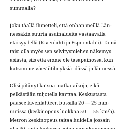
summalla?
Joku tääl­lä ihmetteli, että onhan meil­lä Län­
nessäkin suuria asuinaluei­ta vas­taaval­la
etäisyy­del­lä (Kiven­lahti ja Espoon­lahti). Tämä
taisi olla myös sen selvi­tys­miehen näke­mys
asi­as­ta, siis että emme ole tas­apain­os­sa, kun
kat­somme väestöti­heyk­siä idässä ja lännessä.
Olisi pitänyt kat­soa mat­ka-aiko­ja, eikä
pelkästään tui­jotel­la kart­taa. Keskus­tas­ta
pääsee kiven­lah­teen bus­sil­la 20 — 25 min­
uutis­sa (keskinopeus luokkaa 50 — 55 km/h).
Metron keskinopeus taitaa huidel­la jos­sain
alle 40 km/h luokas­sa, joten parinkymme­nen