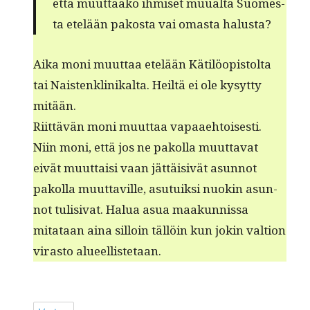
että muut­taako ihmiset muual­ta Suomes­
ta etelään pakos­ta vai omas­ta halusta?
Aika moni muut­taa etelään Kätilöopis­tol­ta
tai Nais­ten­klinikalta. Heiltä ei ole kysyt­ty
mitään.
Riit­tävän moni muut­taa vapaae­htois­es­ti.
Niin moni, että jos ne pakol­la muut­ta­vat
eivät muut­taisi vaan jät­täi­sivät asun­not
pakol­la muut­taville, asu­tuik­si nuokin asun­
not tuli­si­vat. Halua asua maakun­nis­sa
mitataan aina sil­loin täl­löin kun jokin val­tion
viras­to alueellistetaan.