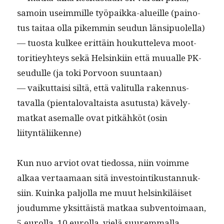
samoin useim­mille työ­paik­ka-alueille (pain­o­
tus taitaa olla pikem­min seudun länsipuolella)
— tuos­ta kul­kee erit­täin houkut­tel­e­va moot­
tori­tiey­hteys sekä Helsinki­in että muualle PK-
seudulle (ja toki Por­voon suuntaan)
— vaikut­taisi siltä, että val­i­t­ul­la raken­nus­
taval­la (pien­talo­val­taista asu­tus­ta) käve­ly­
matkat ase­malle ovat pitkähköt (osin
liityntäliikenne)
Kun nuo arviot ovat tiedos­sa, niin voimme
alkaa ver­taa­maan sitä investoin­tikus­tan­nuk­
si­in. Kuin­ka paljol­la me muut helsinkiläiset
joudumme yksit­täistä matkaa sub­ven­toimaan,
5 eurol­la, 10 eurol­la, vielä suurem­mal­la