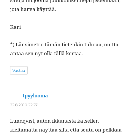
sato­ja miljoo­nia joukkoli­iken­nejär­jestelmään,
jota har­va käyttää.
Kari
*) Län­simetro tämän tietenkin tuhoaa, mut­ta
antaa sen nyt olla täl­lä kertaa.
Vastaa
tpyyluoma
sanoo:
22.8.2010 22:27
Lundqvist, auton ikku­nas­ta kat­sellen
kieltämät­tä näyt­tää siltä että seu­tu on pelkkää