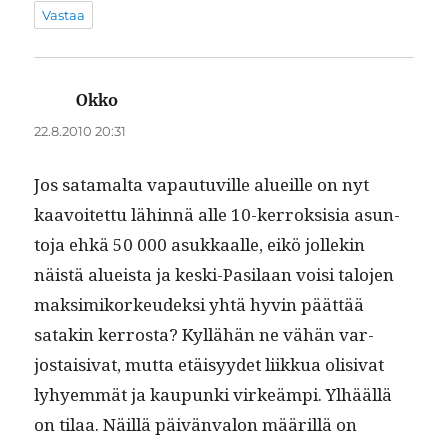
Vastaa
Okko
sanoo:
22.8.2010 20:31
Jos sata­mal­ta vapau­tuville alueille on nyt
kaavoitet­tu lähin­nä alle 10-ker­roksisia asun­
to­ja ehkä 50 000 asukkaalle, eikö jollekin
näistä alueista ja kes­ki-Pasi­laan voisi talo­jen
mak­simiko­rkeudek­si yhtä hyvin päät­tää
satakin ker­rosta? Kyl­lähän ne vähän var­
jostaisi­vat, mut­ta etäisyy­det liikkua oli­si­vat
lyhyem­mät ja kaupun­ki virkeämpi. Ylhääl­lä
on tilaa. Näil­lä päivän­val­on määril­lä on