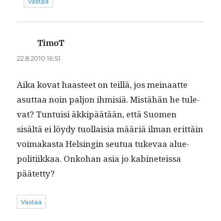
Vastaa
TimoT
sanoo:
22.8.2010 16:51
Aika kovat haas­teet on teil­lä, jos meinaat­te
asut­taa noin paljon ihmisiä. Mis­tähän he tule­
vat? Tun­tu­isi äkkipäätään, että Suomen
sisältä ei löy­dy tuol­laisia määriä ilman erit­täin
voimakas­ta Helsin­gin seu­tua tuke­vaa alue­
poli­ti­ikkaa. Onko­han asia jo kabi­neteis­sa
päätetty?
Vastaa