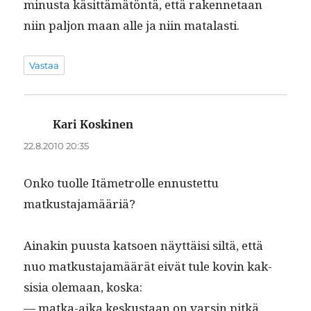
minus­ta käsit­tämätön­tä, että raken­netaan
niin paljon maan alle ja niin matalasti.
Vastaa
Kari Koskinen
sanoo:
22.8.2010 20:35
Onko tuolle Itämetrolle ennustet­tu
matkustajamääriä?
Ainakin puus­ta kat­soen näyt­täisi siltä, että
nuo matkus­ta­jamäärät eivät tule kovin kak­
sisia ole­maan, koska:
— mat­ka-aika keskus­taan on varsin pitkä,