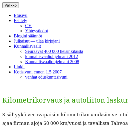
Siirry
Valikko
sisältöön
Etusivu
Esittely
CV
Yhteystiedot
Blogini säännöt
Julkaisut — tilaa kirjojani
Kunnallisvaalit
Seuraavat 400 000 helsinkiläistä
kunnallisvaaliohjelmani 2012
Kunnallisvaaliohjelmani 2008
Linkit
Kotisivuni ennen 1.5.2007
vanhat eduskuntasivuni
Kilometrikorvaus ja autoliiton laskur
Sisäl­tyykö verova­paisi­in kilo­metriko­r­vauk­si­in vero­
ajaa fir­man ajo­ja 60 000 km/vuosi ja taval­lista Tahvo