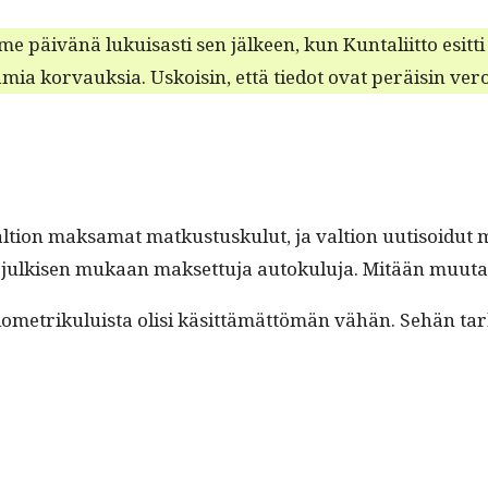
ime päivänä lukuisas­ti sen jäl­keen, kun Kun­tali­it­to esit­
­samia kor­vauk­sia. Uskoisin, että tiedot ovat peräisin vero
­tion mak­samat matkus­tusku­lut, ja val­tion uuti­soidut mi
ekä julkisen mukaan mak­set­tu­ja autoku­lu­ja. Mitään muu­
ilo­metriku­luista olisi käsit­tämät­tömän vähän. Sehän tar