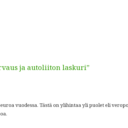
rvaus ja autoliiton laskuri”
­di euroa vuodessa. Tästä on yli­hin­taa yli puo­let eli ver
roa.