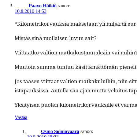
Paavo Häikiö
sanoo:
10.8.2010 14:53
“Kilo­metriko­r­vauk­sia mak­se­taan yli mil­jar­di 
Mis­täs sinä tuol­laisen luvun sait?
Viit­taatko val­tion matkakus­tan­nuk­si­in vai mihin
Muu­toin sum­ma tun­tuu käsit­tämät­tömän pienelt
Jos taasen viit­taat val­tion matkaku­lui­hin, niin sit­
istapauk­sis­sa. Autol­la saa ajaa mut­ta veloi­tus 
Yksi­tyisen puolen kilo­metriko­r­vauk­sille et var­m
Vastaa
Osmo Soininvaara
sanoo:
10.8.2010 15:23