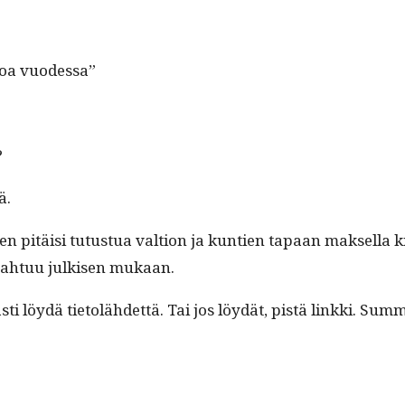
euroa vuodessa”
?
ä.
ten pitäisi tutus­tua val­tion ja kun­tien tapaan mak­sel­la k
tapah­tuu julkisen mukaan.
asti löy­dä tietolähdet­tä. Tai jos löy­dät, pistä link­ki. S