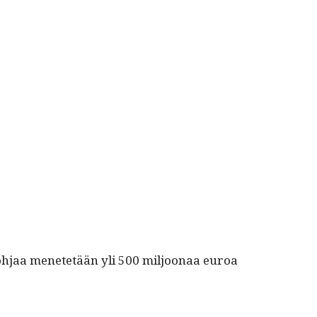
opo­h­jaa menetetään yli 500 miljoon­aa euroa