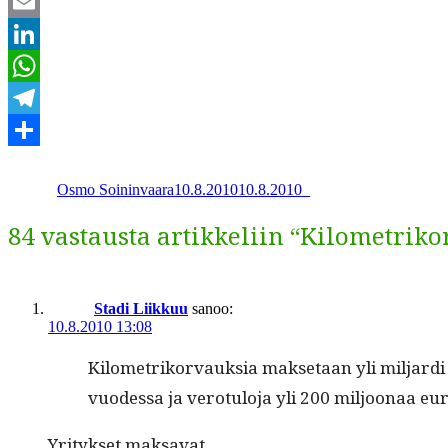
Twitter
Email
LinkedIn
WhatsApp
Telegram
Kirjoittaja
Julkaistu
Kategoriat
Share
Osmo Soininvaara
10.8.2010
10.8.2010
_
84 vastausta artikkeliin “Kilometriko
Stadi Liikkuu
sanoo:
10.8.2010 13:08
Kilo­metriko­r­vauk­sia mak­se­taan yli mil­jar
vuodessa ja vero­tu­lo­ja yli 200 miljoon­aa eu
Yri­tyk­set maksavat.