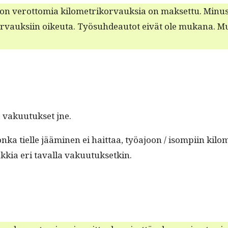
on verot­to­mia kilo­metriko­r­vauk­sia on mak­set­tu. Minus­t
kor­vauk­si­in oikeu­ta. Työ­suhdeau­tot eivät ole mukana.
vaku­u­tuk­set jne.
n­ka tielle jäämi­nen ei hait­taa, työa­joon / isom­pi­in ki
kia eri taval­la vakuutuksetkin.