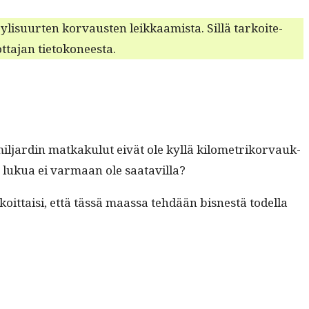
ti ylisu­urten kor­vausten leikkaamista. Sil­lä tarkoite­
t­ta­jan tietokoneesta.
l­jardin matkaku­lut eivät ole kyl­lä kilo­metriko­r­vauk­
ta lukua ei var­maan ole saatavilla?
koit­taisi, että tässä maas­sa tehdään bisnestä todel­la