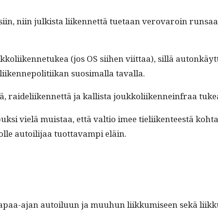
si­in, niin julk­ista liiken­net­tä tue­taan verovaroin run
koli­iken­netukea (jos OS siihen viit­taa), sil­lä autonkä
iken­nepoli­ti­ikan suosi­mal­la tavalla.
, raideli­iken­net­tä ja kallista joukkoli­iken­nein­fraa t
uk­si vielä muis­taa, että val­tio imee tieli­iken­teestä koh
olle autoil­i­jaa tuot­tavampi eläin.
vapaa-ajan autoilu­un ja muuhun liikku­miseen sekä liikku­