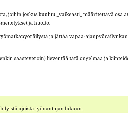
uista, joi­hin joskus kuu­luu _vaikeasti_ määritet­tävä osa
mene­tyk­set ja huolto.
työ­matkapyöräilystä ja jät­tää vapaa-ajan­pyöräi­lynkan­nus
enkin saasteveroin) lieven­tää tätä ongel­maa ja kiin­tei
hdy­istä ajoista työ­nan­ta­jan lukuun.