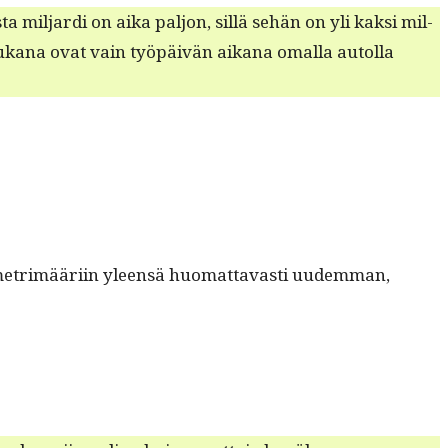
a mil­jar­di on aika paljon, sil­lä sehän on yli kak­si mil­
 Mukana ovat vain työpäivän aikana oma­l­la autol­la
lo­metrimääri­in yleen­sä huo­mat­tavasti uudem­man,