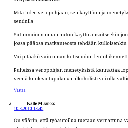
Mitä tulee veropo­h­jaan, sen käyt­töön ja mene­tyk­
seudulla.
Sat­un­nainen oman auton käyt­tö ansait­seekin jouk
jos­sa pääosa matkan­teosta tehdään kul­loisenkin li
Vai pitääkö vain oman kotiseudun lentoli­iken­net­tä
Puheis­sa veropo­h­jan mene­tyk­sistä kan­nat­taa lop
veenä kuol­e­va tupakoi­va alko­holisti voi olla val­ti­
Vastaa
Kalle M
sanoo:
10.8.2010 13:45
On väärin, että työau­toilua tue­taan ver­rat­tuna 