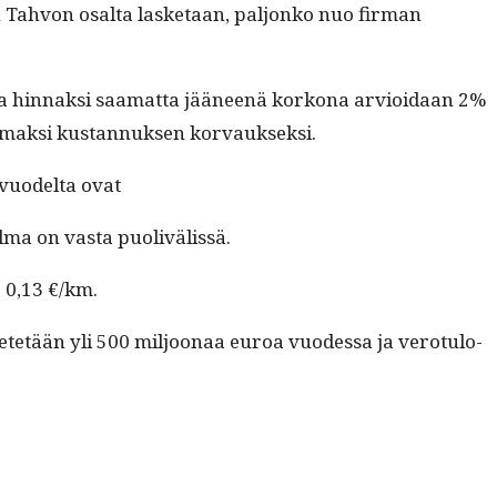
sen Tahvon osalta las­ke­taan, paljonko nuo fir­man
on­ka hin­naksi saa­mat­ta jääneenä korkona arvioidaan 2%
tomak­si kus­tan­nuk­sen korvaukseksi.
ä vuodelta ovat
l­ma on vas­ta puolivälissä.
e 0,13 €/km.
enetetään yli 500 miljoon­aa euroa vuodessa ja vero­tu­lo­