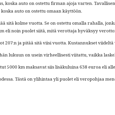
us, kos­ka auto on ostet­tu fir­man ajo­ja varten. Taval­li
, kos­ka auto on ostet­tu omaan käyttöön.
ää sitä kolme vuot­ta. Se on ostet­tu oma­l­la rahal­la, j
/km eli noin puo­let siitä, mitä verot­ta­ja hyväksyy verot­
 207:n ja pitää sitä viisi vuot­ta. Kus­tan­nuk­set viidelt
luku­un on usein virheel­lis­es­ti viitat­tu, vaik­ka laske
tut 5000 km mak­sa­vat siis lisäku­luina 638 euroa eli all
uodessa. Tästä on yli­hin­taa yli puo­let eli veropo­h­jaa m