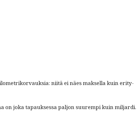
ilo­metriko­r­vauk­sia: niitä ei näes mak­sel­la kuin eri­ty­
um­ma on joka tapauk­ses­sa paljon suurem­pi kuin miljardi.