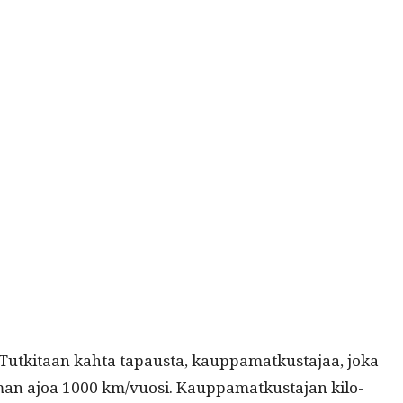
Tutk­i­taan kah­ta tapaus­ta, kaup­pa­matkus­ta­jaa, joka
­man ajoa 1000 km/vuosi. Kaup­pa­matkus­ta­jan kilo­