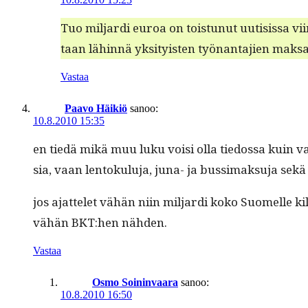
Tuo mil­jar­di euroa on tois­tunut uuti­sis­sa vi
taan lähin­nä yksi­ty­is­ten työ­nan­ta­jien mak
Vastaa
Paavo Häikiö
sanoo:
10.8.2010 15:35
en tiedä mikä muu luku voisi olla tiedos­sa kuin val
sia, vaan lentoku­lu­ja, juna- ja bus­si­mak­su­ja s
jos ajat­telet vähän niin mil­jar­di koko Suomelle k
vähän BKT:hen nähden.
Vastaa
Osmo Soininvaara
sanoo:
10.8.2010 16:50