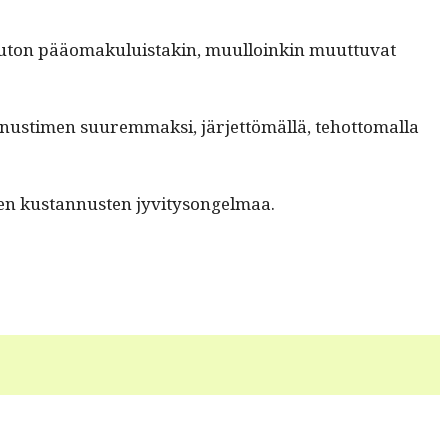
 auton pääo­maku­luis­takin, muul­loinkin muut­tuvat
­ti­men suurem­mak­si, jär­jet­tömäl­lä, tehot­toma­l­la
­den kus­tan­nusten jyvitysongelmaa.