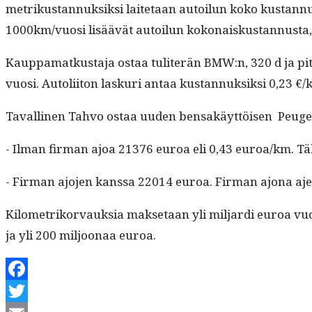
metrikus­tan­nuk­sik­si laite­taan autoilun koko kus­tan­n
1000km/vuosi lisäävät autoilun kokon­aiskus­tan­nus­ta
Kaup­pa­matkus­ta­ja ostaa tuliterän BMW:n, 320 d ja pit
vuosi. Autoli­iton laskuri antaa kus­tan­nuk­sik­si 0,23 €
Tavalli­nen Tah­vo ostaa uuden ben­sakäyt­töisen Peu­geot
- Ilman fir­man ajoa 21376 euroa eli 0,43 euroa/km. Tähän 
- Fir­man ajo­jen kanssa 22014 euroa. Fir­man ajona aje­
Kilo­metriko­r­vauk­sia mak­se­taan yli mil­jar­di euroa v
ja yli 200 miljoon­aa euroa.
Facebook