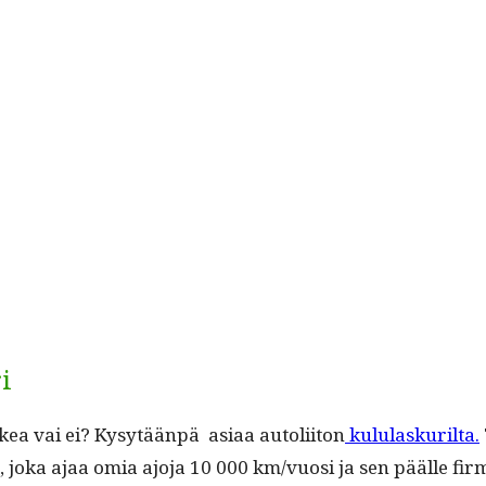
i
tukea vai ei? Kysytään­pä asi­aa autoli­iton
kul­u­laskuril­ta.
a, joka ajaa omia ajo­ja 10 000 km/vuosi ja sen päälle fir