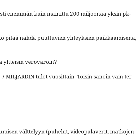
­saasti enem­män kuin mainit­tu 200 miljoon­aa yksin pk-
yt­tö pitää nähdä puut­tuvien yhteyk­sien paikkaamise­na,
ukea yhteisin verovaroin?
­ta 7 MILJARDIN tulot vuosit­tain. Toisin sanoin vain ter­
misen vält­te­lyyn (puhe­lut, videopalaver­it, matko­jen