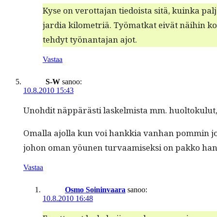
Kyse on verot­ta­jan tiedoista sitä, kuin­ka palj
jar­dia kilo­metriä. Työ­matkat eivät näi­hin 
tehdyt työ­nan­ta­jan ajot.
Vastaa
S-W
sanoo:
10.8.2010 15:43
Uno­hdit näp­pärästi laskelmista mm. huoltoku­lut, 
Oma­l­la ajol­la kun voi han­kkia van­han pom­min jo
johon oman yöunen tur­vaamisek­si on pakko han­k
Vastaa
Osmo Soininvaara
sanoo:
10.8.2010 16:48