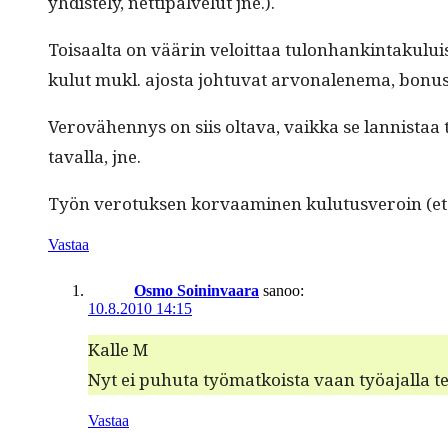
yhdis­te­ly, net­ti­palve­lut jne.).
Toisaal­ta on väärin veloit­taa tulon­hank­in­taku­l
kulut mukl. ajos­ta johtu­vat arvonalen­e­ma, bonus­
Verovähen­nys on siis olta­va, vaik­ka se lan­nistaa 
taval­la, jne.
Työn vero­tuk­sen kor­vaami­nen kulu­tusveroin (et
Vastaa
Osmo Soininvaara
sanoo:
10.8.2010 14:15
Kalle M
Nyt ei puhuta työ­matkoista vaan työa­jal­la te
Vastaa