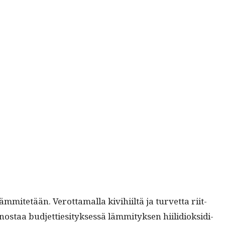
­mitetään. Verot­ta­mal­la kivi­hi­iltä ja turvet­ta riit­
os­taa bud­jet­tiesi­tyk­sessä läm­mi­tyk­sen hiilid­iok­sidi­