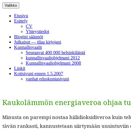
Siirry
Valikko
sisältöön
Etusivu
Esittely
CV
Yhteystiedot
Blogini säännöt
Julkaisut — tilaa kirjojani
Kunnallisvaalit
Seuraavat 400 000 helsinkiläistä
kunnallisvaaliohjelmani 2012
Kunnallisvaaliohjelmani 2008
Linkit
Kotisivuni ennen 1.5.2007
vanhat eduskuntasivuni
Kaukolämmön energiaveroa ohjaa tul
Minus­ta on parem­pi nos­taa hiilid­iok­sidi­veroa kuin tehd
tävän rankasti, kan­nuste­taan siir­tymään uusi­u­tu­vi­in ener