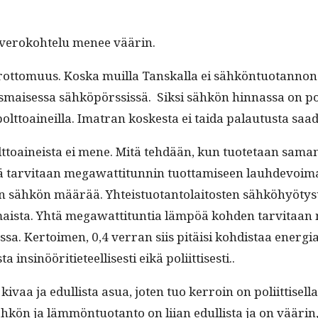
n veroko­htelu menee väärin.
t­to­muus. Kos­ka muil­la Tan­skalla ei sähkön­tuotan­non p
is­maises­sa sähköpörssis­sä. Sik­si sähkön hin­nas­sa on pol
olt­toaineil­la. Ima­tran koskesta ei tai­da palau­tus­ta saa
t­toaineista ei mene. Mitä tehdään, kun tuote­taan saman
tä tarvi­taan megawat­ti­tun­nin tuot­tamiseen lauhde­voima
man sähkön määrää. Yhteis­tuotan­to­laitosten sähköhyö­ty
aista. Yhtä megawat­ti­tun­tia läm­pöä kohden tarvi­taan noi
os­sa. Ker­toimen, 0,4 ver­ran siis pitäisi kohdis­taa ener
 insinööri­ti­eteel­lis­es­ti eikä poliittisesti..
ivaa ja edullista asua, joten tuo ker­roin on poli­it­tisel­
­ty sähkön ja läm­mön­tuotan­to on liian edullista ja on vää