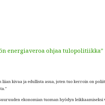
n energiaveroa ohjaa tulopolitiikka”
iian kivaa ja edullista asua, joten tuo ker­roin on poli­it­t
sta.”
a suu­ru­u­den ekono­mi­an tuo­man hyö­dyn leikkaamisek­si 