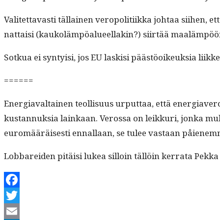
Valitet­tavasti täl­lainen veropoli­ti­ik­ka johtaa siihen,
nat­taisi (kaukoläm­pöalueel­lakin?) siirtää maaläm­pöön
Sotkua ei syn­ty­isi, jos EU lask­isi päästöoikeuk­sia liik­k
======
Ener­giaval­tainen teol­lisu­us urput­taa, että ener­giavero
kus­tan­nuk­sia lainkaan. Verossa on leikkuri, jon­ka muka
euromääräis­es­ti ennal­laan, se tulee vas­taan påienem­m
Lob­barei­den pitäisi lukea sil­loin täl­löin ker­ra­ta Pekka
Facebook
Twitter