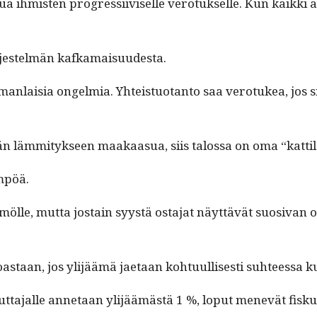
ihmis­ten pro­gres­si­iviselle vero­tuk­selle. Kun kaik­ki an
r­jestelmän kafkamaisuudesta.
man­laisia ongelmia. Yhteis­tuotan­to saa vero­tukea, jos si
vän läm­mi­tyk­seen maakaa­sua, siis talos­sa on oma “kat­t
ämpöä.
ölle, mut­ta jostain syys­tä osta­jat näyt­tävät suo­si­van
as­taan, jos yli­jäämä jae­taan kohtu­ullis­es­ti suh­teessa 
kulut­ta­jalle annetaan yli­jäämästä 1 %, lop­ut menevät fis