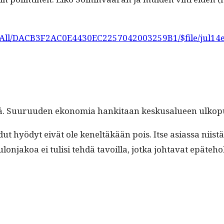
nsf/All/DACB3F2AC0E4430EC2257042003259B1/$file/jul14e
Suu­ru­u­den ekono­mia han­ki­taan keskusalueen ulkop­u
ut hyödyt eivät ole keneltäkään pois. Itse asi­as­sa niistä
on­jakoa ei tulisi tehdä tavoil­la, jot­ka johta­vat epäte­