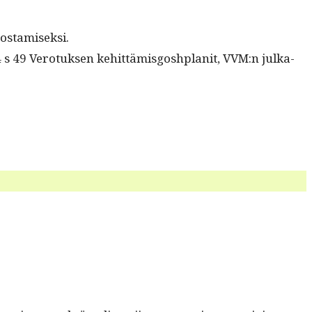
nostamiseksi.
 s 49 Vero­tuk­sen kehit­tämis­gosh­plan­it, VVM:n julka­