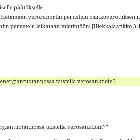
tiselle päätökselle.
on Het­emäen verora­portin perustelu osinkovero­tuk­sen 
ä, niin perustelu leikataan miet­intöön: [Hiekkalaatikko 3.4
 ener­giantuotan­nos­sa tais­tel­la verosanktioin?
r­giantuotan­nos­sa tais­tel­la verosanktioin?”