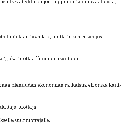
sait­se­vat yhtä paljon riip­pumat­ta inno­vaa­tioista,
tä tuote­taan taval­la x, mut­ta tukea ei saa jos
i­la”, joka tuot­taa läm­mön asuntoon.
 omaa pienu­u­den ekono­mi­an ratkaisua eli omaa kat­ti­
kuluttaja-tuottaja.
kukselle/suurtuottajalle.