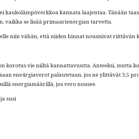
 ettei kaukoläm­pöverkkoa kan­na­ta laa­jen­taa. Tänään taas 
, vaik­ka se lisää pri­maariener­gian tarvetta.
eelle niin vähän, että niiden hin­nat nousi­si­vat riit­tävän k
n koro­tus vie niiltä kan­nat­tavu­ut­ta. Anteek­si, mut­ta k
an ene4rgiaverot palaute­taan, jos ne ylit­tävät 3,5 pros­e
il­lä ener­giamääril­lä, jos vero nousee.
 ja susi