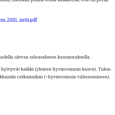
os_2005_netti.pdf
olel­la ole­van talousalueen kustannuksella.
 hyö­tyvät kaik­ki (yleinen hyv­in­voin­nin kasvu). Tulon­
hokkaisi­in ratkaisui­hin (=hyv­in­voin­nin vähenemiseen).