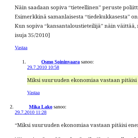
Näin saadaan sopi­va “tieteelli­nen” peruste poli­it­
Esimerkkinä saman­lais­es­ta “tiedekukkas­es­ta” 
Kun sopi­va “kansan­talousti­eteil­i­jä” näin väit­tä
isu­ja 35/2010]
Vastaa
Osmo Soininvaara
sanoo:
29.7.2010 10:58
Mik­si suu­ru­u­den ekono­mi­aa vas­taan pitäisi
Vastaa
Mika Lako
sanoo:
29.7.2010 11:28
“Mik­si suu­ru­u­den ekono­mi­aa vas­taan pitäisi ene