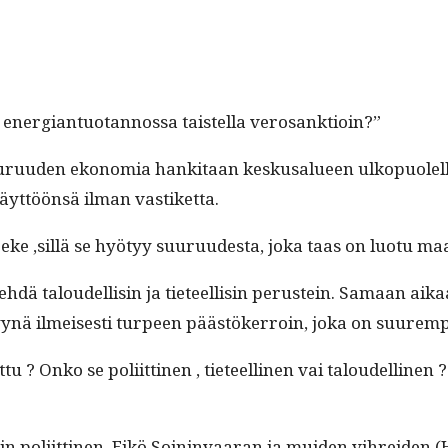
i ener­giantuotan­nos­sa tais­tel­la verosanktioin?”
­u­den ekono­mia han­ki­taan keskusalueen ulkop­uolel­la 
yt­töön­sä ilman vastiketta.
eke ‚sil­lä se hyö­tyy suu­ru­ud­es­ta, joka taas on luo­tu m
i tehdä taloudel­lisin ja tieteel­lisin perustein. Samaan 
ynä ilmeis­es­ti turpeen päästök­er­roin, joka on suurem­pi ku
­tu ? Onko se poli­it­ti­nen , tieteelli­nen vai taloudelli­ne
oli­it­ti­nen. Eikö Soin­in­vaaran ja muiden vihrei­den (Ha