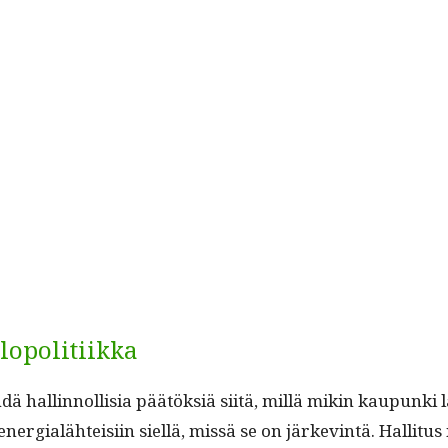
opolitiikka
ä hallinnol­lisia päätök­siä siitä, mil­lä mikin kaupun­ki läm
­gialähteisi­in siel­lä, mis­sä se on järkev­in­tä. Hal­li­tus n