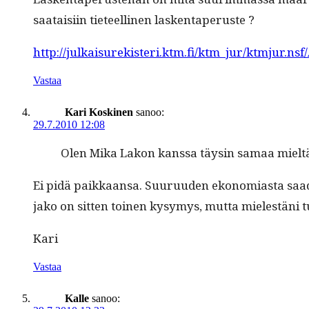
saataisi­in tieteelli­nen laskentaperuste ?
http://julkaisurekisteri.ktm.fi/ktm_jur/ktmjur.
Vastaa
Kari Koskinen
sanoo:
29.7.2010 12:08
Olen Mika Lakon kanssa täysin samaa mieltä. 
Ei pidä paikkaansa. Suu­ru­u­den ekono­mi­as­ta saad
jako on sit­ten toinen kysymys, mut­ta mielestäni tul
Kari
Vastaa
Kalle
sanoo: