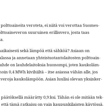
olt­toainei­ta verote­ta, ei niitä voi verot­taa Suomes­
t­toain­everon suu­ru­inen eril­lisvero, jos­ta taas
da.
aikaises­ti sekä läm­pöä että sähköä? Asi­aan on
las­sa ja annetaan yhteis­tuotan­to­laitosten polt­toain­
­suhde on lauhde­laitok­sia huonom­pi, joten kaukoläm­
n 0,4 MWh kivi­hi­iltä – itse asi­as­sa vähän alle, jos
­giavero­ja kaukoläm­pöön. Asian luulisi ole­van yksinker­
la päätök­sel­lä määrät­ty 0,9:ksi. Tähän ei ole mitään tek­
rin, että tämä ratkaisu on vain kaupunki­lais­ten käytössä.