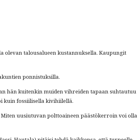
ole­van talousalueen kus­tan­nuk­sel­la. Kaupun­git
aakun­tien ponnistuksilla.
aikaan hän kuitenkin muiden vihrei­den tapaan suh­tau­tuu
in fos­si­ilisel­la kivihiilellä.
n ? Miten uusi­u­tu­van polt­toaineen päästök­er­roin voi olla
s­si, Hau­ta­la) pitäisi tehdä kaikken­sa, että turpeelle