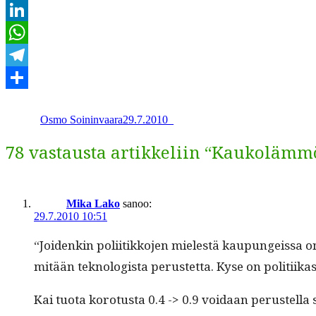
Email
LinkedIn
WhatsApp
Telegram
Kirjoittaja
Julkaistu
Kategoriat
Share
Osmo Soininvaara
29.7.2010
_
78 vastausta artikkeliin “Kaukolämmö
Mika Lako
sanoo:
29.7.2010 10:51
“Joidenkin poli­itikko­jen mielestä kaupungeis­sa on l
mitään tek­nol­o­gista perustet­ta. Kyse on politiika
Kai tuo­ta koro­tus­ta 0.4 -> 0.9 voidaan perustel­l