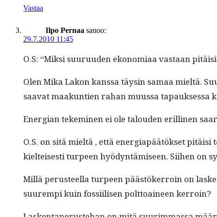
Vastaa
Ilpo Pernaa
sanoo:
29.7.2010 11:45
O.S: “Mik­si suu­ru­u­den ekono­mi­aa vas­taan pitäis
Olen Mika Lakon kanssa täysin samaa mieltä. Suu­ru
saa­vat maakun­tien rahan muus­sa tapauk­ses­sa kä
Ener­gian tekem­i­nen ei ole talouden erilli­nen saar
O.S. on sitä mieltä , että ener­giapäätök­set pitäis
kiel­teis­es­ti turpeen hyö­dyn­tämiseen. Siihen on sy
Mil­lä perus­teel­la turpeen päästök­er­roin on las­ket
suurem­pi kuin fos­si­ilisen polt­toaineen kerroin?
Lasken­ta­pe­ruste­han on mitä suurim­mas­sa määrin p