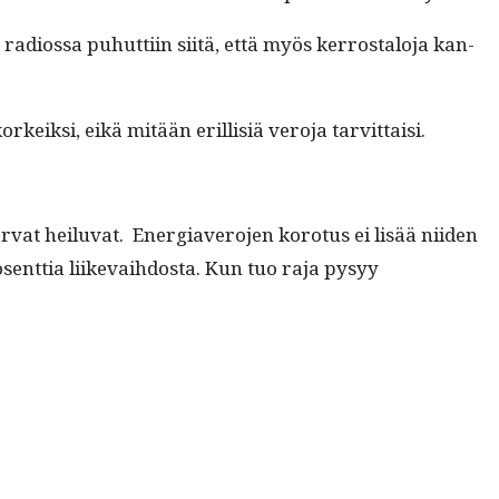
radios­sa puhut­ti­in siitä, että myös ker­rostalo­ja kan­
orkeik­si, eikä mitään eril­lisiä vero­ja tarvittaisi.
or­vat heilu­vat. Ener­giavero­jen koro­tus ei lisää niiden
nt­tia liike­vai­h­dos­ta. Kun tuo raja pysyy