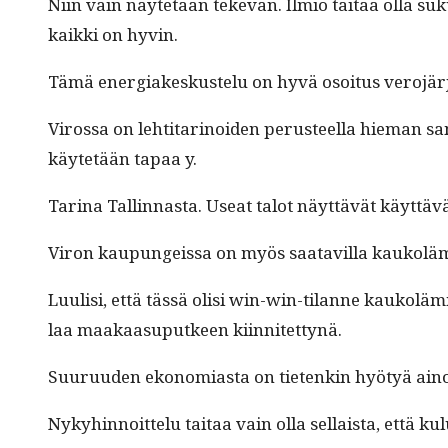
Niin vain näytetään tekevän. Ilmiö taitaa olla sukua 
kaik­ki on hyvin.
Tämä ener­giakeskustelu on hyvä osoi­tus vero­jä
Virossa on lehti­tari­noiden perus­teel­la hie­man sa
käytetään tapaa y.
Tari­na Tallinnas­ta. Use­at talot näyt­tävät käyt­tä
Viron kaupungeis­sa on myös saatavil­la kaukol
Luulisi, että tässä olisi win-win-tilanne kaukoläm­m
laa maakaa­suput­keen kiinnitettynä.
Suu­ru­u­den ekono­mi­as­ta on tietenkin hyö­tyä ain­o
Nyky­hin­noit­telu taitaa vain olla sel­l­aista, että 