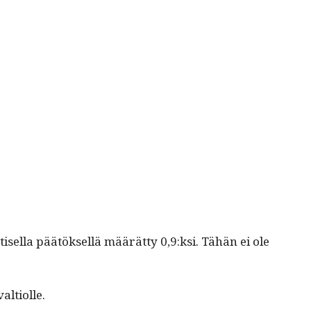
isel­la päätök­sel­lä määrät­ty 0,9:ksi. Tähän ei ole
valtiolle.