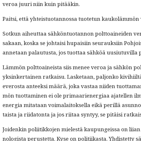
veroa juuri niin kuin pitääkin.
Pait­si, että yhteis­tuotan­nos­sa tuote­tun kaukoläm­mö
Sotkun aiheut­taa sähkön­tuotan­non polt­toainei­den vero
sakaan, kos­ka se johtaisi hupaisi­in seu­rauk­si­in Pohjo­
annetaan palau­tus­ta, jos tuot­taa sähköä uusi­u­tuvil­la p
Läm­mön polt­toaineista siis menee veroa ja sähkön pol
yksinker­tainen ratkaisu. Las­ke­taan, paljonko kivi­hi­il
everos­ta anteek­si määrä, joka vas­taa niiden tuot­ta­
mön tuot­ta­mi­nen ei ole pri­maariener­giaa ajatellen ilm
ener­gia mitataan voimalaitok­sel­la eikä per­il­lä asun­n
taista ja riida­ton­ta ja jos riitaa syn­tyy, se pitäisi ratkaista
Joidenkin poli­itikko­jen mielestä kaupungeis­sa on liian k
nol­o­gista perustet­ta. Kyse on poli­ti­ikas­ta. Yhdis­tet