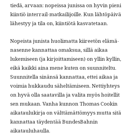
tiedä, arvaan: nopeis­sa junis­sa on hyvin pieni
kiin­tiö inter­rail-matkail­i­joille. Kun lähtöpäivä
läh­estyy ja tila on, kiin­tiötä kasvatetaan.
Nopeista junista huoli­mat­ta kiireetön elämä­
nasenne kan­nat­taa omak­sua, sil­lä aikaa
lukemiseen (ja kir­joit­tamiseen) on yllin kyllin,
eikä kaik­ki aina mene kuten on suun­nitel­tu.
Suun­nitel­la sinän­sä kan­nat­taa, ettei aikaa ja
voimia hukkaudu säheltämiseen. Net­tiy­hteys
on hyvä olla saatavil­la ja vali­ta myös hoitel­lit
sen mukaan. Van­ha kun­non Thomas Cookin
aikataulukir­ja on vält­tämät­tömyys mut­ta sitä
kan­nat­taa täy­den­tää Bun­des­Bah­nin
aikatauluhaulla.