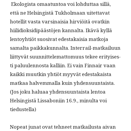
Ekol­o­gista omaatun­toa voi lohdut­taa sil­lä,
että ne Helsingistä Tukhol­maan uitet­ta­vat
hotel­lit vas­ta varsi­naisia hirviöitä ovatkin
hiilid­iok­sidipäästö­jen kannal­ta. Ikävä kyl­lä
lentoy­htiöt suo­si­vat edestakaisia matko­ja
samal­ta paikkakunnal­ta. Inter­rail-matkailu­un
liit­tyvät suun­nit­telemat­to­muus tekee eri­tyis­es­
ti palu­u­len­nos­ta kalli­in. Ei vain Finnair vaan
kaik­ki muutkin yhtiöt myyvät edestakaista
matkaa halvem­mal­la kuin yhden­su­un­taista.
(Jos joku halu­aa yhden­su­un­taista lentoa
Helsingistä Liss­aboni­in 16.9., min­ul­ta voi
tiedustella)
Nopeat junat ovat tehneet matkailus­ta aivan