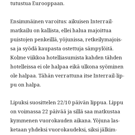
tutus­tua Eurooppaan.
Ensim­mäi­nen varoi­tus: aikuisen Inter­rail-
matkailu on kallista, ellei halua majoit­tua
puis­to­jen penkeil­lä, yöju­nis­sa, retkeily­ma­jois­
sa ja syödä kau­pas­ta ostet­tu­ja sämpylöitä.
Kolme viikkoa hotel­lia­sum­ista kah­den täh­den
hotelleis­sa ei ole hal­paa eikä ulkona syömi­nen
ole hal­paa. Tähän ver­rat­tuna itse Inter­rail-lip­
pu on halpa.
Lipuk­si suosit­te­len 22/10 päivän lip­pua. Lip­pu
on voimas­sa 22 päivää ja sil­lä saa matkus­taa
kymme­nen vuorokau­den aikana. Yöju­na las­
ke­taan yhdek­si vuorokaudek­si, sik­si jälkim­