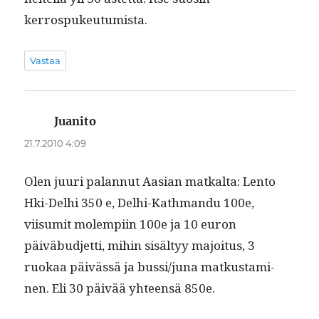
kerrospukeutumista.
Vastaa
Juanito
sanoo:
21.7.2010 4:09
Olen juuri palan­nut Aasian matkalta: Lento
Hki-Del­hi 350 e, Del­hi-Kath­man­du 100e,
viisum­it molem­pi­in 100e ja 10 euron
päiväbud­jet­ti, mihin sisäl­tyy majoi­tus, 3
ruokaa päivässä ja bussi/juna matkus­t­a­mi­
nen. Eli 30 päivää yhteen­sä 850e.