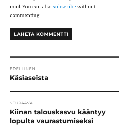
mail. You can also
subscribe
without
commenting.
Artikkelien
EDELLINEN
selaus
Käsiaseista
Edellinen
artikkeli:
SEURAAVA
Kiinan talouskasvu kääntyy
Seuraava
artikkeli:
lopulta vaurastumiseksi