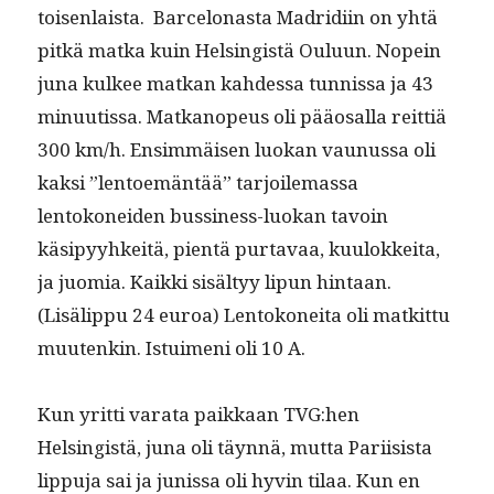
toisen­laista. Barcelonas­ta Madridi­in on yhtä
pitkä mat­ka kuin Helsingistä Oulu­un. Nopein
juna kul­kee matkan kahdessa tun­nis­sa ja 43
min­uutis­sa. Matkanopeus oli pääos­al­la reit­tiä
300 km/h. Ensim­mäisen luokan vaunus­sa oli
kak­si ”lentoemän­tää” tar­joile­mas­sa
lentokonei­den bussi­ness-luokan tavoin
käsipyyhkeitä, pien­tä pur­tavaa, kuu­lokkei­ta,
ja juo­mia. Kaik­ki sisäl­tyy lipun hin­taan.
(Lisälip­pu 24 euroa) Lentokonei­ta oli matkit­tu
muutenkin. Istu­imeni oli 10 A.
Kun yrit­ti vara­ta paikkaan TVG:hen
Helsingistä, juna oli täyn­nä, mut­ta Pari­i­sista
lip­pu­ja sai ja junis­sa oli hyvin tilaa. Kun en