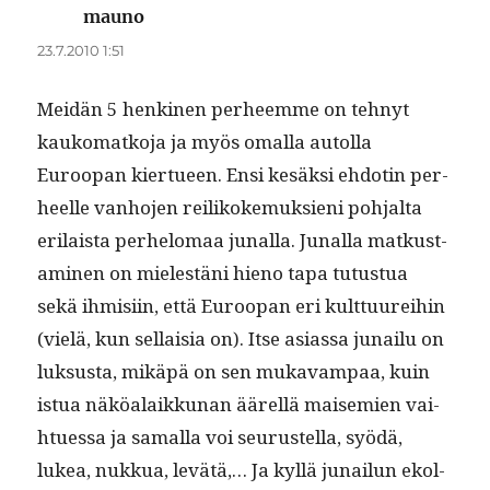
mauno
sanoo:
23.7.2010 1:51
Mei­dän 5 henk­i­nen per­heemme on tehnyt
kauko­matko­ja ja myös oma­l­la autol­la
Euroopan kiertueen. Ensi kesäk­si ehdotin per­
heelle van­ho­jen rei­likoke­muk­sieni poh­jal­ta
eri­laista per­h­elo­maa junal­la. Junal­la matkus­t­
a­mi­nen on mielestäni hieno tapa tutus­tua
sekä ihmisi­in, että Euroopan eri kult­tuurei­hin
(vielä, kun sel­l­aisia on). Itse asi­as­sa junailu on
luk­sus­ta, mikäpä on sen mukavam­paa, kuin
istua näköalaikku­nan äärel­lä maisemien vai­
htues­sa ja samal­la voi seu­rustel­la, syödä,
lukea, nukkua, lev­ätä,… Ja kyl­lä junailun ekol­