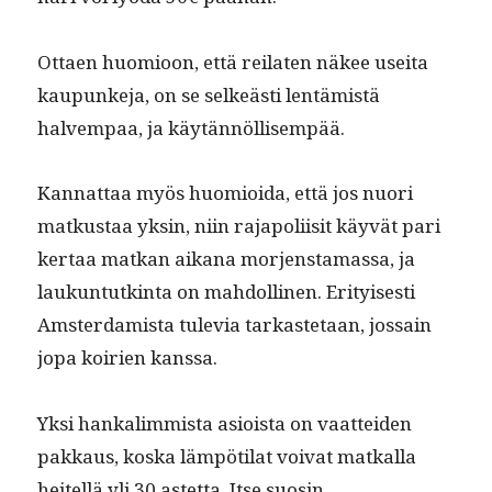
Ottaen huomioon, että reilat­en näkee usei­ta
kaupunke­ja, on se selkeästi lentämistä
halvem­paa, ja käytännöllisempää.
Kan­nat­taa myös huomioi­da, että jos nuori
matkus­taa yksin, niin rajapoli­isit käyvät pari
ker­taa matkan aikana mor­jen­sta­mas­sa, ja
laukun­tutk­in­ta on mah­dolli­nen. Eri­tyis­es­ti
Ams­ter­damista tule­via tarkaste­taan, jos­sain
jopa koirien kanssa.
Yksi han­kalim­mista asioista on vaat­tei­den
pakkaus, kos­ka läm­pöti­lat voivat matkalla
heit­el­lä yli 30 astet­ta. Itse suosin