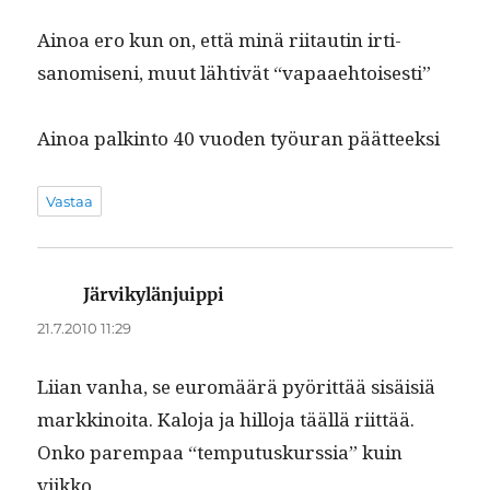
Ain­oa ero kun on, että minä riitautin irti­
sanomiseni, muut läh­tivät “vapaae­htois­es­ti”
Ain­oa palk­in­to 40 vuo­den työu­ran päätteeksi
Vastaa
Järvikylänjuippi
sanoo:
21.7.2010 11:29
Liian van­ha, se euromäärä pyörit­tää sisäisiä
markki­noi­ta. Kalo­ja ja hillo­ja tääl­lä riit­tää.
Onko parem­paa “tem­pu­tuskurssia” kuin
viikko