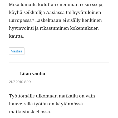
Mikä lomailu kulut­taa enem­män resursse­ja,
köy­hä seikkail­i­ja Aasi­as­sa tai hyvä­tu­loinen
Europas­sa? Laskel­maan ei sisäl­ly henk­i­nen
hyv­in­voin­ti ja rikas­tu­mi­nen koke­muk­sien
kautta.
Vastaa
Liian vanha
sanoo:
21.7.2010 8:10
Työt­tömälle ulko­maan matkailu on vain
haave, sil­lä työtön on käytän­nössä
matkustuskiellossa.