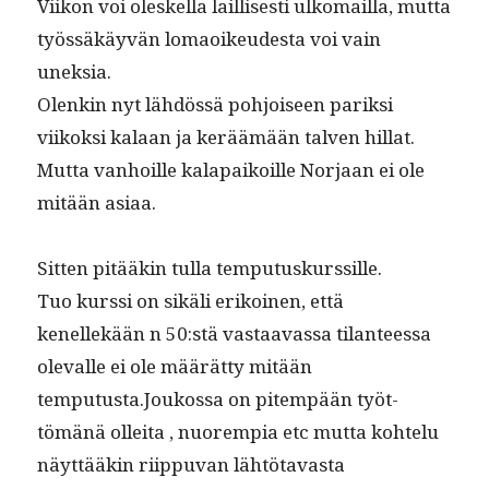
Viikon voi oleskel­la lail­lis­es­ti ulko­mail­la, mut­ta
työssäkäyvän lomaoikeud­es­ta voi vain
uneksia.
Olenkin nyt lähdössä pohjoiseen parik­si
viikok­si kalaan ja keräämään tal­ven hillat.
Mut­ta van­hoille kala­paikoille Nor­jaan ei ole
mitään asiaa.
Sit­ten pitääkin tul­la temputuskurssille.
Tuo kurssi on sikäli erikoinen, että
kenellekään n 50:stä vas­taavas­sa tilanteessa
ole­valle ei ole määrät­ty mitään
temputusta.Joukossa on pitem­pään työt­
tömänä ollei­ta , nuorem­pia etc mut­ta kohtelu
näyt­tääkin riip­pu­van lähtötavasta