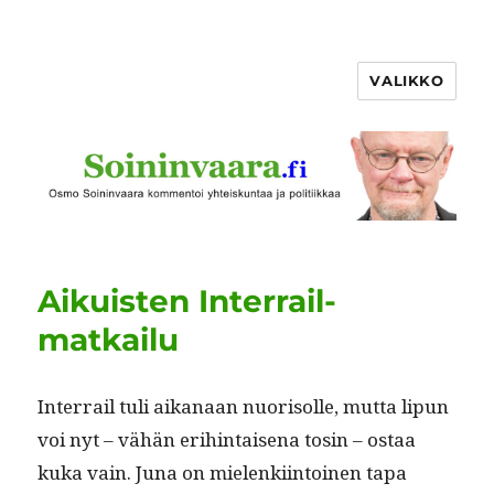
VALIKKO
Aikuisten Interrail-
matkailu
Inter­rail tuli aikanaan nuorisolle, mut­ta lipun
voi nyt – vähän eri­hin­taise­na tosin – ostaa
kuka vain. Juna on mie­lenki­in­toinen tapa