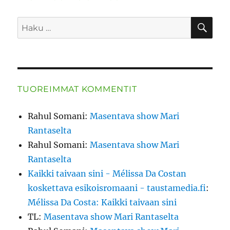
HA
Etsi:
TUOREIMMAT KOMMENTIT
Rahul Somani
:
Masentava show Mari
Rantaselta
Rahul Somani
:
Masentava show Mari
Rantaselta
Kaikki taivaan sini - Mélissa Da Costan
koskettava esikoisromaani - taustamedia.fi
:
Mélissa Da Costa: Kaikki taivaan sini
TL
:
Masentava show Mari Rantaselta