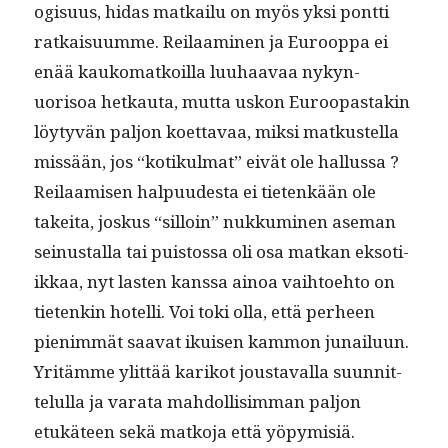
o­gisu­us, hidas matkailu on myös yksi pont­ti
ratkaisu­umme. Reilaami­nen ja Euroop­pa ei
enää kauko­matkoil­la luuhaavaa nykyn­
uorisoa het­kau­ta, mut­ta uskon Euroopas­takin
löy­tyvän paljon koet­tavaa, mik­si matkustel­la
mis­sään, jos “kotikul­mat” eivät ole hallussa ?
Reilaamisen halpu­ud­es­ta ei tietenkään ole
takei­ta, joskus “sil­loin” nukku­mi­nen ase­man
sei­nustal­la tai puis­tossa oli osa matkan eksoti­
ikkaa, nyt las­ten kanssa ain­oa vai­h­toe­hto on
tietenkin hotel­li. Voi toki olla, että per­heen
pien­im­mät saa­vat ikuisen kam­mon junailu­un.
Yritämme ylit­tää karikot jous­taval­la suun­nit­
telul­la ja vara­ta mah­dol­lisim­man paljon
etukä­teen sekä matko­ja että yöpymisiä.