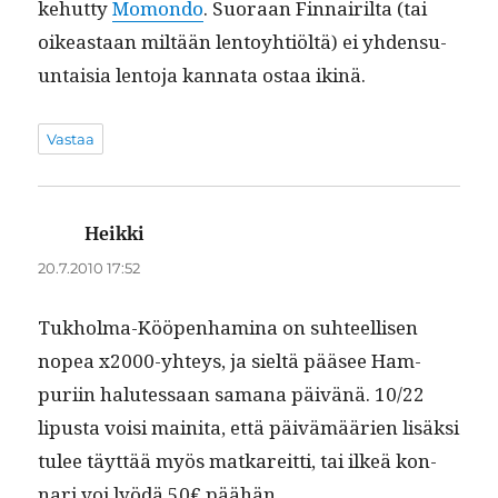
kehut­ty
Momon­do
. Suo­raan Finnair­il­ta (tai
oikeas­t­aan miltään lentoy­htiöltä) ei yhden­su­
un­taisia lento­ja kan­na­ta ostaa ikinä.
Vastaa
Heikki
sanoo:
20.7.2010 17:52
Tukhol­ma-Kööpen­ham­i­na on suh­teel­lisen
nopea x2000-yhteys, ja sieltä pääsee Ham­
puri­in halutes­saan samana päivänä. 10/22
lipus­ta voisi maini­ta, että päivämäärien lisäk­si
tulee täyt­tää myös matkare­it­ti, tai ilkeä kon­
nari voi lyödä 50€ päähän.