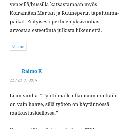
veneellä/bussilla kat­sas­ta­maan myös
Koiramäen Mar­tan ja Ruuneperin tapah­tuma­
paikat. Eri­tyis­es­ti per­heen yksivuo­tias
arvostaa esteetön­tä julk­ista liikennettä.
Vastaa
Raimo K
sanoo:
22.7.2010 10:04
Liian van­ha: “Työt­tömälle ulko­maan matkailu
on vain haave, sil­lä työtön on käytän­nössä
matkustuskiellossa.”