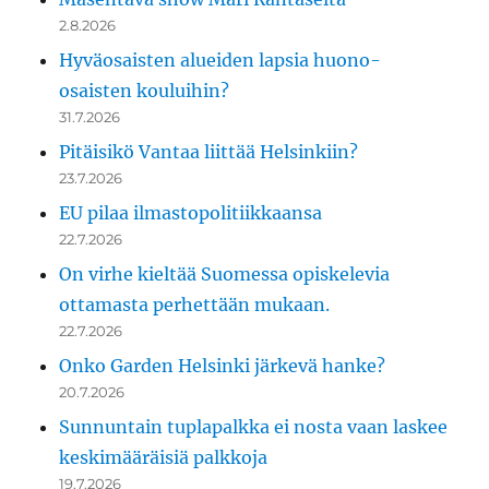
2.8.2026
Hyväosaisten alueiden lapsia huono-
osaisten kouluihin?
31.7.2026
Pitäisikö Vantaa liittää Helsinkiin?
23.7.2026
EU pilaa ilmastopolitiikkaansa
22.7.2026
On virhe kieltää Suomessa opiskelevia
ottamasta perhettään mukaan.
22.7.2026
Onko Garden Helsinki järkevä hanke?
20.7.2026
Sunnuntain tuplapalkka ei nosta vaan laskee
keskimääräisiä palkkoja
19.7.2026