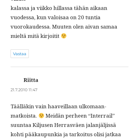
kalas­sa ja viikko hillas­sa tähän aikaan
vuodessa, kun val­oisaa on 20 tun­tia
vuorokaudessa. Muuten olen aivan samaa
mieltä mitä kirjoitit
Vastaa
Riitta
sanoo:
21.7.2010 11:47
Tääl­läkin vain haaveil­laan ulko­maan­
matkoista.
Mei­dän per­heen “Inter­rail”
suun­taa Kiljusen Her­rasväen jalan­jäljis­sä
kohti pääkaupunkia ja tarkoi­tus olisi jatkaa