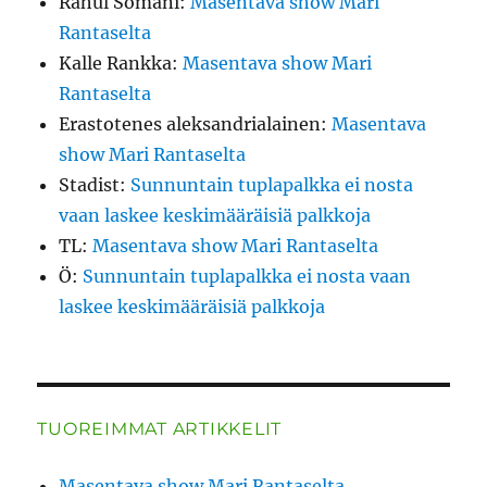
Rahul Somani
:
Masentava show Mari
Rantaselta
Kalle Rankka
:
Masentava show Mari
Rantaselta
Erastotenes aleksandrialainen
:
Masentava
show Mari Rantaselta
Stadist
:
Sunnuntain tuplapalkka ei nosta
vaan laskee keskimääräisiä palkkoja
TL
:
Masentava show Mari Rantaselta
Ö
:
Sunnuntain tuplapalkka ei nosta vaan
laskee keskimääräisiä palkkoja
TUOREIMMAT ARTIKKELIT
Masentava show Mari Rantaselta