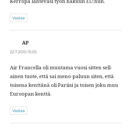
Ker­ropa lähteväsi työn haku­un EU:hun.
Vastaa
AP
sanoo:
22.7.2010 15:05
Air Fran­cel­la oli muu­ta­ma vuosi sit­ten sel­l­
ainen tuote, että sai meno-palu­un siten, että
toise­na kent­tänä oli Pari­isi ja toisen joku muu
Euroopan kenttä.
Vastaa