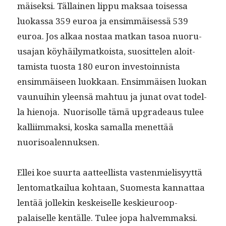
mäisek­si. Täl­lainen lip­pu mak­saa toises­sa
luokas­sa 359 euroa ja ensim­mäisessä 539
euroa. Jos alkaa nos­taa matkan tasoa nuoru­
usa­jan köy­häi­ly­matkoista, suosit­te­len aloit­
tamista tuos­ta 180 euron investoin­nista
ensim­mäiseen luokkaan. Ensim­mäisen luokan
vaunui­hin yleen­sä mah­tuu ja junat ovat todel­
la hieno­ja. Nuorisolle tämä upgradeaus tulee
kalli­im­mak­si, kos­ka samal­la menet­tää
nuorisoalennuksen.
Ellei koe suur­ta aat­teel­lista vas­ten­mielisyyt­tä
lentomatkailua kohtaan, Suomes­ta kan­nat­taa
lentää jollekin keskeiselle keskieu­roop­
palaiselle ken­tälle. Tulee jopa halvem­mak­si.