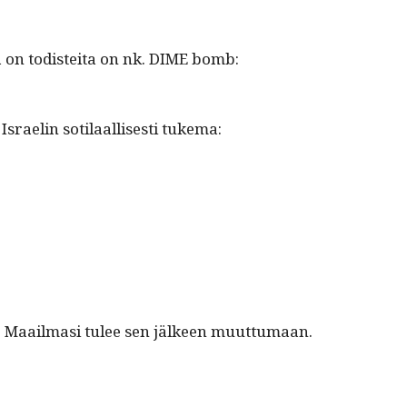
a on todis­tei­ta on nk. DIME bomb:
raelin soti­laal­lis­es­ti tukema:
asi. Maail­masi tulee sen jäl­keen muuttumaan.