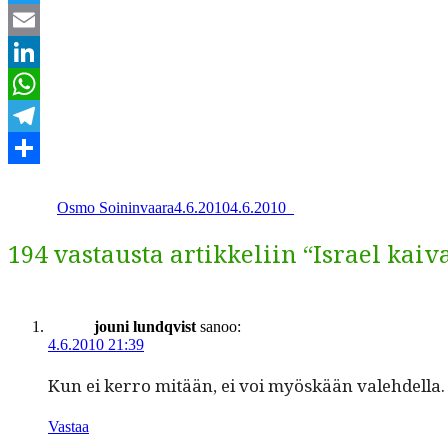
Twitter
Email
LinkedIn
WhatsApp
Telegram
Kirjoittaja
Julkaistu
Kategoriat
Share
Osmo Soininvaara
4.6.2010
4.6.2010
_
194 vastausta artikkeliin “Israel ka
jouni lundqvist
sanoo:
4.6.2010 21:39
Kun ei ker­ro mitään, ei voi myöskään vale­hdel­la. J
Vastaa