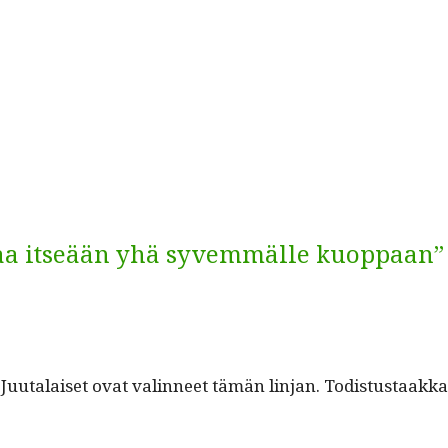
ivaa itseään yhä syvemmälle kuoppaan”
uu­ta­laiset ovat valin­neet tämän lin­jan. Todis­tus­taak­k