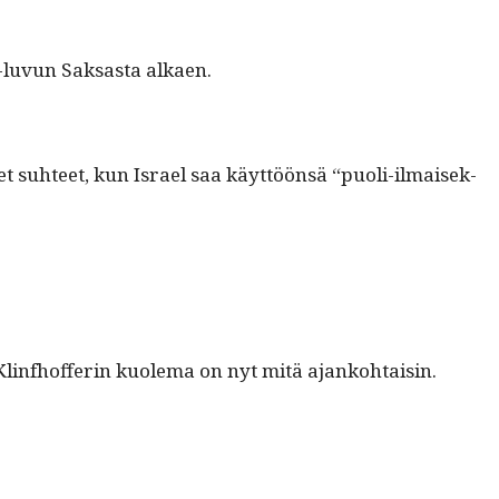
0-luvun Sak­sas­ta alkaen.
t suh­teet, kun Israel saa käyt­töön­sä “puoli-ilmaisek­
a Klinfhof­ferin kuole­ma on nyt mitä ajankohtaisin.