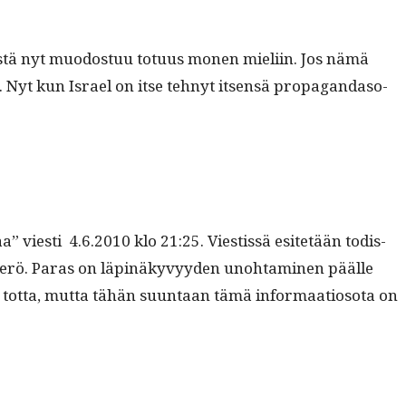
istä nyt muo­dos­tuu totu­us mon­en mieli­in. Jos nämä
i. Nyt kun Israel on itse tehnyt itsen­sä pro­pa­gan­da­so­
” viesti 4.6.2010 klo 21:25. Viestis­sä esitetään todis­
tök­erö. Paras on läpinäkyvyy­den uno­ht­a­mi­nen päälle
et tot­ta, mut­ta tähän suun­taan tämä infor­maa­tioso­ta on