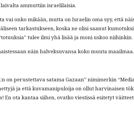
 laival­ta ammut­ti­in israelilaisia.
tot­ta vai onko mikään, mut­ta on Israelin oma syy, että nä
n­väliseen tarkas­tuk­seen, kos­ka ne olisi saanut kumo­tuk­s
totuuk­sia” tulee ilmi yhä lisää ja moni uskoo niihinkin.
maistes­saan näin halvek­su­vansa koko muu­ta maailmaa.
K:n on perustet­ta­va sata­ma Gaza­an” nim­imerkin “Medi­aa
net­tyjä ja että kuva­ma­nip­u­loi­ja on ollut harv­inaisen 
! En ota kan­taa siihen, ovatko viestis­sä esite­tyt väit­te