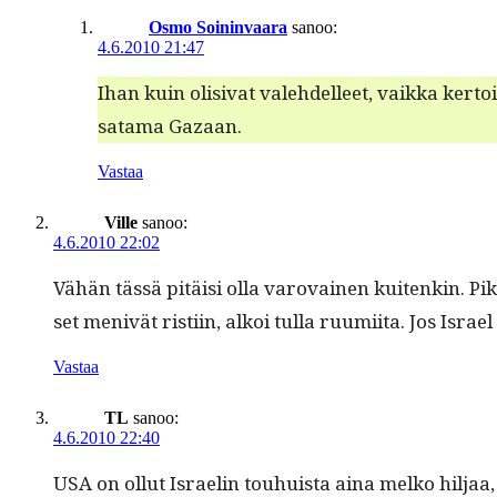
Osmo Soininvaara
sanoo:
4.6.2010 21:47
Ihan kuin oli­si­vat vale­hdelleet, vaik­ka ker­
sata­ma Gazaan.
Vastaa
Ville
sanoo:
4.6.2010 22:02
Vähän tässä pitäisi olla varovainen kuitenkin. Pikak
set menivät ris­ti­in, alkoi tul­la ruumi­ita. Jos Is
Vastaa
TL
sanoo:
4.6.2010 22:40
USA on ollut Israelin touhuista aina melko hil­jaa, ja