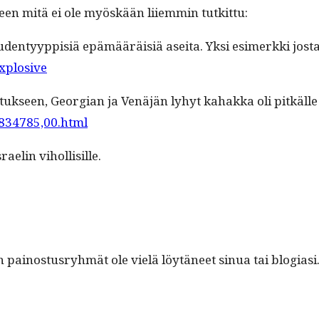
ieleen mitä ei ole myöskään liiem­min tutkittu:
uden­tyyp­pisiä epämääräisiä asei­ta. Yksi esimerk­ki jos­t
xplosive
­tuk­seen, Geor­gian ja Venäjän lyhyt kahak­ka oli pitkälle Is
1834785,00.html
aelin vihollisille.
n pain­os­tus­ryh­mät ole vielä löytäneet sin­ua tai blo­gi