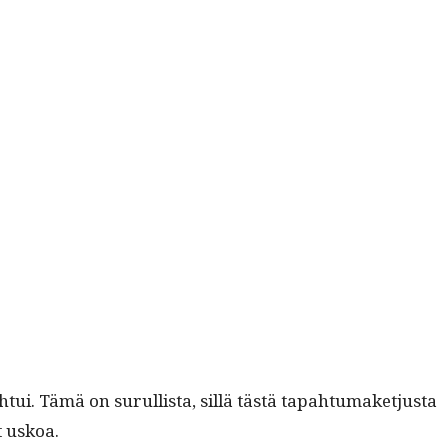
h­tui. Tämä on surullista, sil­lä tästä tapah­tu­maketjus­ta
t uskoa.