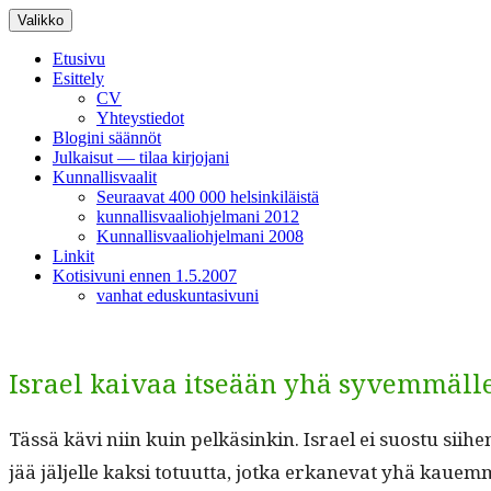
Siirry
Valikko
sisältöön
Etusivu
Esittely
CV
Yhteystiedot
Blogini säännöt
Julkaisut — tilaa kirjojani
Kunnallisvaalit
Seuraavat 400 000 helsinkiläistä
kunnallisvaaliohjelmani 2012
Kunnallisvaaliohjelmani 2008
Linkit
Kotisivuni ennen 1.5.2007
vanhat eduskuntasivuni
Israel kaivaa itseään yhä syvemmäl
Tässä kävi niin kuin pelkäsinkin. Israel ei suos­tu siihen, 
jää jäl­jelle kak­si totu­ut­ta, jot­ka erkanevat yhä kauem