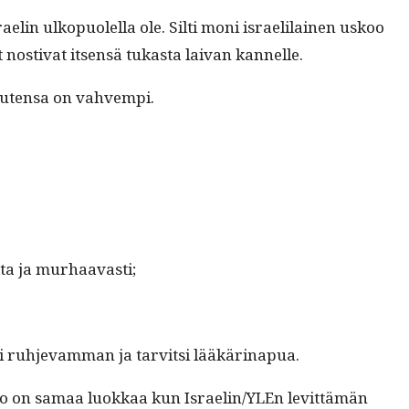
 Israelin ulkop­uolel­la ole. Silti moni israelilainen uskoo
 nos­ti­vat itsen­sä tukas­ta laivan kannelle.
tuuten­sa on vahvempi.
at­ta ja murhaavasti;
i ruh­je­vam­man ja tarvit­si lääkärinapua.
sar­vo on samaa luokkaa kun Israelin/YLEn levit­tämän