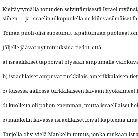
Kieltäy­tymäl­lä totu­u­den selvit­tämis­es­tä Israel myön­si
siihen — ja Israelin ulkop­uolel­la ne kiilu­vasilmäiset fan
Toinen puoli olisi suos­tunut tapah­tu­mien puolueet­tom
Jäl­jelle jäävät nyt totuuksi­na tiedot, että
a) israelilaiset tap­poi­vat otysaan ampumal­la val­oku­
b) israelilaiset ampu­vat turkki­lais-amerikkalaisen 
c) toises­sa aal­los­sa turkki­laiseen laivaan hyökän­neet 
d) kuollei­ta oli paljon enem­män, mut­ta israelilaiset he
e) manke­lin laivas­sa israelilaiset löivät kaptee­nia il
Tar­jol­la olisi vielä Manke­lin totu­us, jon­ka mukaan i