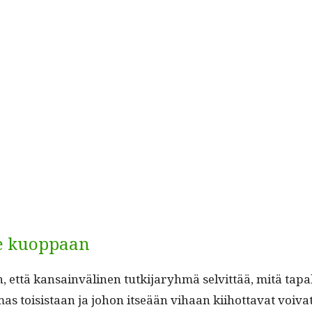
le kuoppaan
että kan­sain­vä­li­nen tutk­i­jaryh­mä selvit­tää, mitä tapa
­mas toi­sis­taan ja johon itseään vihaan kiihot­ta­vat voiva