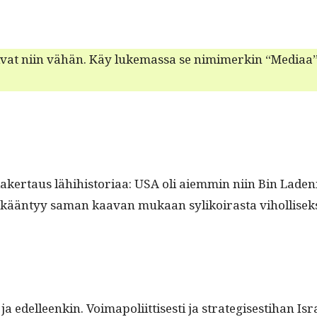
toi­vat niin vähän. Käy luke­mas­sa se nim­imerkin “Medi­aa”
­er­taus lähi­his­to­ri­aa: USA oli aiem­min niin Bin Laden
rael kään­tyy saman kaa­van mukaan sylikoiras­ta vihol­lisek
 edelleenkin. Voimapoli­it­tis­es­ti ja strate­gis­es­ti­han 