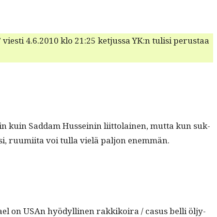
 viesti 4.6.2010 klo 21:25 ketjus­sa YK:n tulisi perus­taa
in kuin Sad­dam Hus­seinin liit­to­lainen, mut­ta kun suk­
­si, ruumi­ita voi tul­la vielä paljon enemmän.
Israel on USAn hyödylli­nen rakkikoira / casus bel­li öljy-