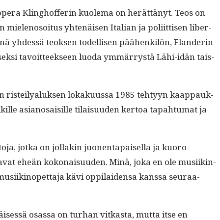
era Kling­hof­ferin kuole­ma on herät­tänyt. Teos on
mie­lenosoi­tus yht­enäisen Ital­ian ja poli­it­tisen lib­er­
n siinä yhdessä teok­sen todel­lisen päähenkilön, Flan­derin
sek­si tavoit­teek­seen luo­da ymmär­rystä Lähi-idän tais­
isen ris­teilyaluk­sen lokaku­us­sa 1985 tehtyyn kaap­pauk­
lle asiano­saisille tilaisu­u­den ker­toa tapah­tu­mat ja
­ja, jot­ka on jol­lakin juo­nen­ta­paisel­la ja kuoro-
a­vat eheän kokon­aisu­u­den. Minä, joka en ole musi­ik­in­
musi­ikinopet­ta­ja kävi oppi­laiden­sa kanssa seu­raa­
isessä osas­sa on turhan vitkas­ta, mut­ta itse en