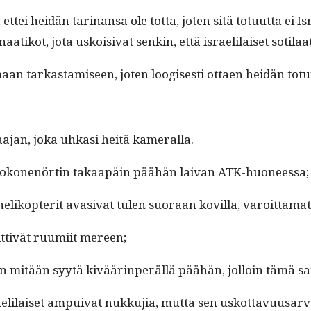
, ettei hei­dän tari­nansa ole tot­ta, joten sitä totu­ut­ta ei
aatikot, jota uskoisi­vat senkin, että israelilaiset soti­laat
aan tarkas­tamiseen, joten loogis­es­ti ottaen hei­dän to
vaa­jan, joka uhkasi heitä kameralla.
tietoko­nenörtin takaapäin päähän laivan ATK-huoneessa;
helikopter­it ava­si­vat tulen suo­raan kovil­la, varoit­ta­m
it­tivät ruumi­it mereen;
man mitään syytä kiväärin­peräl­lä päähän, jol­loin tämä sa
sraelilaiset ampui­v­at nukku­jia, mut­ta sen uskot­tavu­u