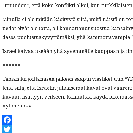
“totu­u­den”, että koko kon­flik­ti alkoi, kun turkki­lais­ten
Min­ul­la ei ole mitään käsi­tys­tä siitä, mikä näistä on 
tiedot eivät ole tot­ta, oli kan­nat­tanut suos­tua kan­sai
das­sa puo­lus­tuskyvyt­tömäk­si, yhä kam­mot­tavampia “
Israel kaivaa itseään yhä syvem­mälle kuop­paan ja il
======
Tämän kir­joit­tamisen jäl­keen saa­pui viestiketju­un “Y
tei­ta siitä, että Israelin julkaise­mat kuvat ovat väären­
kuvaan lisät­tyyn veit­seen. Kan­nat­taa käy­dä luke­mas­sa
nyt menossa.
Facebook