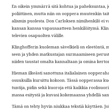
En oikein ymmär­rä sitä kohtua ja pahek­sun­taa, 
poli­it­ti­nen, mut­ta niin on oop­pera muutenkin taitee
al­is­min puoles­ta. Don Car­lok­sen nim­i­henkilö ei 
kansan kanssa vapausaat­teen henkilöi­tymä. Kling­ho
tele­vien osa­puolten välille.
Kling­hof­ferin kuole­man sävelkieli on eleetön­tä, m
seen ja yhden matkus­ta­jan sur­maamiseen perus­tu­va
niiden tau­s­tat oma­l­ta kannal­taan ja omi­na ker
Hie­man ilkeästi san­ot­tuna ital­ialainen oop­per­a­han
osuuk­sil­la kur­sit­tu kokoon. Tässä oop­peras­sa ku
tun­ti­ja, pidin sekä kuoro­ja että kaikkia roolisuor
mas­sa esi­tys­tä ja kuvasi koke­maansa yhdel­lä san
Tämä on tehty hyvin niukkaa tek­stiä käyt­täen. Joi