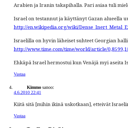
Ara­bi­en ja Iranin takapi­hal­la. Pari asi­aa tuli m
Israel on tes­tannut ja käyt­tänyt Gazan alueel­la u
http://en.wikipedia.org/wiki/Dense_Inert_Metal_E
Israelil­la on hyvin läheiset suh­teet Geor­gian hal­li
http://www.time.com/time/world/article/0,8599,
Ehkäpä Israel her­mos­tui kun Venäjä myi asei­ta Isr
Vastaa
Kimmo
sanoo:
4.6.2010 22:41
Kiitä sitä [mihin ikinä uskotkaan], etteivät Israeli
Vastaa