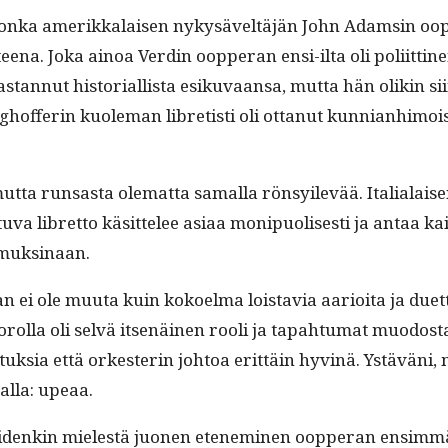
jon­ka amerikkalaisen nykysäveltäjän John Adam­sin oop­p
na. Joka ain­oa Verdin oop­per­an ensi-ilta oli poli­it­ti­nen 
vas­tan­nut his­to­ri­al­lista esiku­vaansa, mut­ta hän oliki
f­ferin kuole­man libretisti oli ottanut kun­ni­an­hi­moi­
ut­ta run­sas­ta olemat­ta samal­la rön­sy­ilevää. Ital­iala
 libret­to käsit­telee asi­aa monipuolis­es­ti ja antaa kaiki
tomuksinaan.
 ei ole muu­ta kuin kokoel­ma lois­tavia aar­i­oi­ta ja duet­to
orol­la oli selvä itsenäi­nen rooli ja tapah­tu­mat muo­dost
ituk­sia että orkesterin johtoa erit­täin hyv­inä. Ystäväni, 
al­la: upeaa.
denkin mielestä juo­nen eten­e­m­i­nen oop­per­an ensim­mä