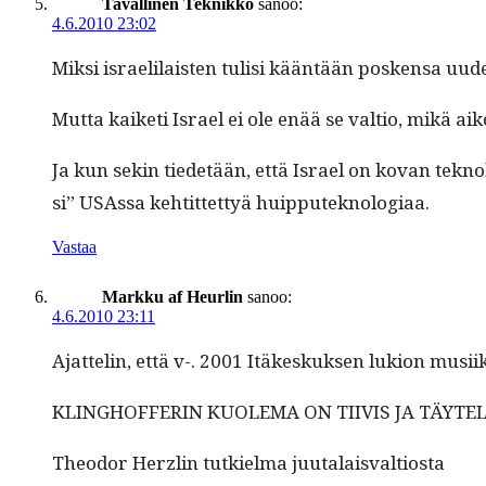
Tavallinen Teknikko
sanoo:
4.6.2010 23:02
Mik­si israelilais­ten tulisi kään­tään posken­sa uud
Mut­ta kaiketi Israel ei ole enää se val­tio, mikä ai
Ja kun sekin tiede­tään, että Israel on kovan teknol
si” USAs­sa kehtit­tet­tyä huipputeknologiaa.
Vastaa
Markku af Heurlin
sanoo:
4.6.2010 23:11
Ajat­telin, että v-. 2001 Itäkeskuk­sen lukion musi­
KLINGHOFFERIN KUOLEMA ON TIIVIS JA TÄYTE
Theodor Her­zlin tutkiel­ma juutalaisvaltiosta