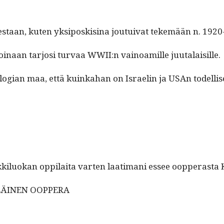
­estaan, kuten yksi­poskisi­na jou­tu­i­v­at tekemään n. 192
koinaan tar­josi tur­vaa WWII:n vain­oamille juutalaisille.
o­gian maa, että kuinka­han on Israelin ja USAn todel­lise
ikkilu­okan oppi­lai­ta varten laa­ti­mani essee oop­peras­t
LÄINEN OOPPERA