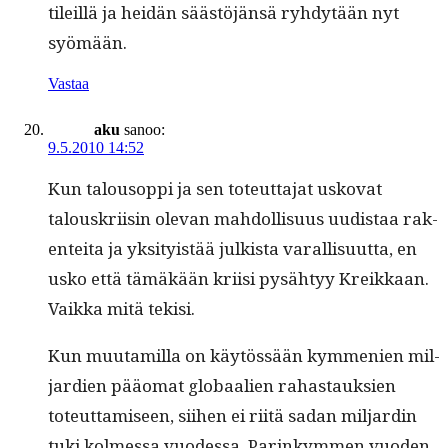
tileil­lä ja hei­dän säästöjän­sä ryhdytään nyt
syömään.
Vastaa
aku
sanoo:
9.5.2010 14:52
Kun talousop­pi ja sen toteut­ta­jat usko­vat
talouskri­isin ole­van mah­dol­lisu­us uud­is­taa rak­
en­tei­ta ja yksi­ty­istää julk­ista var­al­lisu­ut­ta, en
usko että tämäkään kri­isi pysähtyy Kreikkaan.
Vaik­ka mitä tekisi.
Kun muu­tamil­la on käytössään kym­me­nien mil­
jar­di­en pääo­mat globaalien rahas­tauk­sien
toteut­tamiseen, siihen ei riitä sadan mil­jardin
tuki kolmes­sa vuodessa. Parinkym­men vuo­den