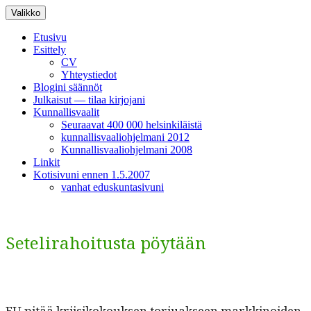
Siirry
Valikko
sisältöön
Etusivu
Esittely
CV
Yhteystiedot
Blogini säännöt
Julkaisut — tilaa kirjojani
Kunnallisvaalit
Seuraavat 400 000 helsinkiläistä
kunnallisvaaliohjelmani 2012
Kunnallisvaaliohjelmani 2008
Linkit
Kotisivuni ennen 1.5.2007
vanhat eduskuntasivuni
Setelirahoitusta pöytään
EU pitää kri­isikok­ouk­sen tor­juak­seen markki­noiden