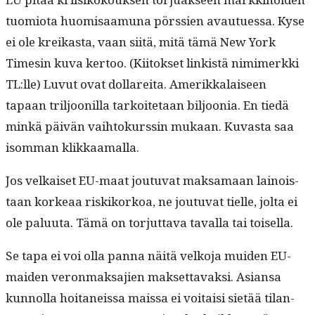
tuomio­ta huomisaa­mu­na pörssien avautues­sa. Kyse
ei ole kreikas­ta, vaan siitä, mitä tämä New York
Timesin kuva ker­too. (Kiitok­set linkistä nim­imerk­ki
TL:lle) Luvut ovat dol­lare­i­ta. Amerikkalaiseen
tapaan triljoonil­la tarkoite­taan biljoo­nia. En tiedä
minkä päivän vai­h­tokurssin mukaan. Kuvas­ta saa
isom­man klikkaamalla.
Jos velkaiset EU-maat joutu­vat mak­samaan lain­ois­
taan korkeaa riskiko­rkoa, ne joutu­vat tielle, jol­ta ei
ole palu­u­ta. Tämä on tor­jut­ta­va taval­la tai toisella.
Se tapa ei voi olla pan­na näitä velko­ja muiden EU-
maid­en veron­mak­sajien mak­set­tavak­si. Asiansa
kun­nol­la hoi­taneis­sa mais­sa ei voitaisi sietää tilan­