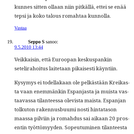
kunnes sit­ten ollaan niin pitkäl­lä, ettei se enää
tep­si ja koko talous rom­ah­taa kunnolla.
Vastaa
Seppo S
sanoo:
9.5.2010 13:44
Veikkaisin, että Euroopan keskus­pankin
setelira­hoi­tus laite­taan pikaises­ti käyntiin.
Kysymys ei todel­lakaan ole pelkästään Kreikas­
ta vaan enem­mänkin Espan­jas­ta ja muista vas­
taavas­sa tilanteessa ole­vista maista. Espan­jan
tolku­ton raken­nus­bu­u­mi nos­ti hin­tata­son
maas­sa pil­vi­in ja rom­ah­dus sai aikaan 20 pros­
entin työt­tömyy­den. Sopeu­tu­mi­nen tilanteesta