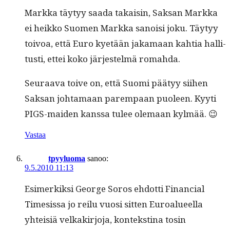
Mark­ka täy­tyy saa­da takaisin, Sak­san Mark­ka
ei heikko Suomen Mark­ka sanoisi joku. Täy­tyy
toivoa, että Euro kyetään jaka­maan kah­tia hal­li­
tusti, ettei koko jär­jestelmä romahda.
Seu­raa­va toive on, että Suo­mi pää­tyy siihen
Sak­san johta­maan parem­paan puoleen. Kyyti
PIGS-maid­en kanssa tulee ole­maan kylmää. 😉
Vastaa
tpyyluoma
sanoo:
9.5.2010 11:13
Esimerkik­si George Soros ehdot­ti Finan­cial
Time­sis­sa jo reilu vuosi sit­ten Euroalueel­la
yhteisiä velka­kir­jo­ja, kon­tek­sti­na tosin