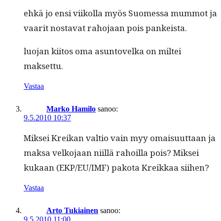
ehkä jo ensi viikol­la myös Suomes­sa mum­mot ja
vaar­it nos­ta­vat raho­jaan pois pankeista.
luo­jan kiitos oma asun­tovel­ka on mil­tei
maksettu.
Vastaa
Marko Hamilo
sanoo:
9.5.2010 10:37
Mik­sei Kreikan val­tio vain myy omaisu­ut­taan ja
mak­sa velko­jaan niil­lä rahoil­la pois? Mik­sei
kukaan (EKP/EU/IMF) pako­ta Kreikkaa siihen?
Vastaa
Arto Tukiainen
sanoo:
9.5.2010 11:00