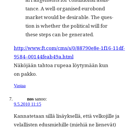
tance. A well-organ­ised eurobond
mar­ket would be desir­able. The ques­
tion is whether the polit­i­cal will for
these steps can be generated.
http://www.ft.com/cms/s/0/88790e8e-1f16-11df-
9584–00144feab49a.html
Näköjään tah­toa rupeaa löy­tymään kun
on pakko.
Vastaa
nos
sanoo:
9.5.2010 11:15
Kan­nate­taan sil­lä lisäyk­sel­lä, että velko­jille ja
velal­lis­ten edus­miehille (miehiä ne lienevät)