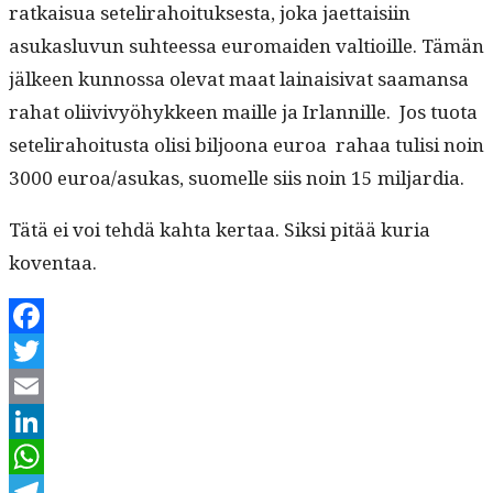
ratkaisua setelira­hoituk­ses­ta, joka jaet­taisi­in
asukaslu­vun suh­teessa euro­maid­en val­tioille. Tämän
jäl­keen kun­nos­sa ole­vat maat lainaisi­vat saa­mansa
rahat oli­ivivyöhyk­keen maille ja Irlan­nille. Jos tuo­ta
setelira­hoi­tus­ta olisi biljoona euroa rahaa tulisi noin
3000 euroa/asukas, suomelle siis noin 15 miljardia.
Tätä ei voi tehdä kah­ta ker­taa. Sik­si pitää kuria
koventaa.
Facebook
Twitter
Email
LinkedIn
WhatsApp