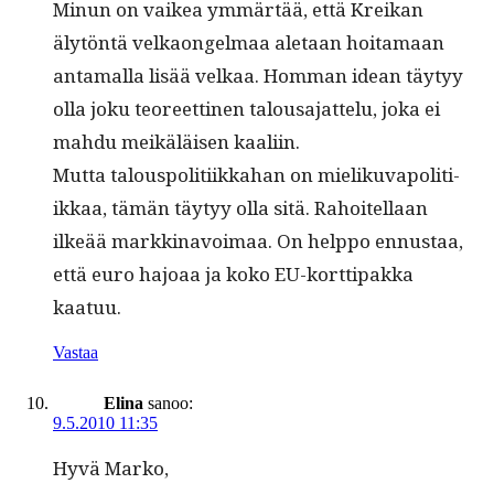
Min­un on vaikea ymmärtää, että Kreikan
älytön­tä velka­on­gel­maa ale­taan hoita­maan
anta­mal­la lisää velkaa. Hom­man idean täy­tyy
olla joku teo­reet­ti­nen talousa­jat­telu, joka ei
mah­du meikäläisen kaaliin.
Mut­ta talous­poli­ti­ikka­han on mieliku­vapoli­ti­
ikkaa, tämän täy­tyy olla sitä. Rahoitel­laan
ilkeää markki­navoimaa. On help­po ennus­taa,
että euro hajoaa ja koko EU-kort­ti­pak­ka
kaatuu.
Vastaa
Elina
sanoo:
9.5.2010 11:35
Hyvä Marko,