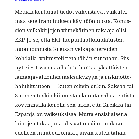
Medi­an ker­tomat tiedot vahvis­ta­vat vaikutel­
maa setelira­hoituk­sen käyt­tööno­to­s­ta. Komis­
sion velka­kir­jo­jen viimekäti­nen takaa­ja olisi
EKP. Jo se, että EKP luopui luot­tolu­ok­i­tusten
huomioin­nista Kreikan velka­pa­perei­den
kohdal­la, valmis­teli tietä tähän suun­taan. Siis
nyt ei EU:ssa enää halu­ta luot­taa yksit­täis­ten
lainaa­javal­tioiden mak­sukykyyn ja riskinot­to­
halukku­u­teen — kuten oikein onkin. Sak­saa tai
Suomea tuskin kiin­nos­taa laina­ta rahaa entistä
kovem­mal­la korol­la sen takia, että Kreik­ka tai
Espan­ja on vaikeuk­sis­sa. Mut­ta ensisi­jaise­na
lain­o­jen takaa­jana oli­si­vat medi­an mukaan
edelleen muut euro­maat, aivan kuten tähän