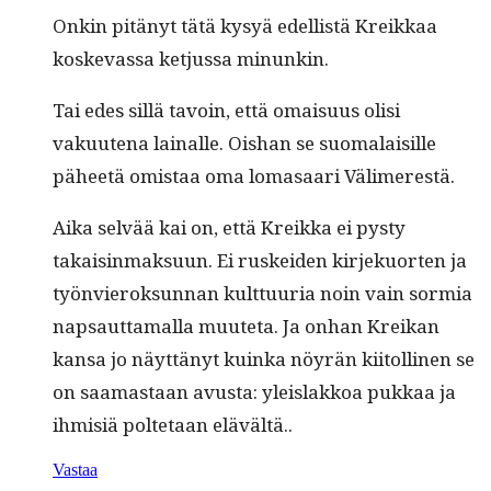
Onkin pitänyt tätä kysyä edel­listä Kreikkaa
koskevas­sa ketjus­sa minunkin.
Tai edes sil­lä tavoin, että omaisu­us olisi
vakuute­na lainalle. Ois­han se suo­ma­laisille
päheetä omis­taa oma lomasaari Välimerestä.
Aika selvää kai on, että Kreik­ka ei pysty
takaisin­mak­su­un. Ei ruskei­den kir­jekuorten ja
työn­vieroksun­nan kult­tuuria noin vain sormia
nap­saut­ta­mal­la muute­ta. Ja onhan Kreikan
kansa jo näyt­tänyt kuin­ka nöyrän kiitolli­nen se
on saa­mas­taan avus­ta: yleis­lakkoa pukkaa ja
ihmisiä polte­taan elävältä..
Vastaa