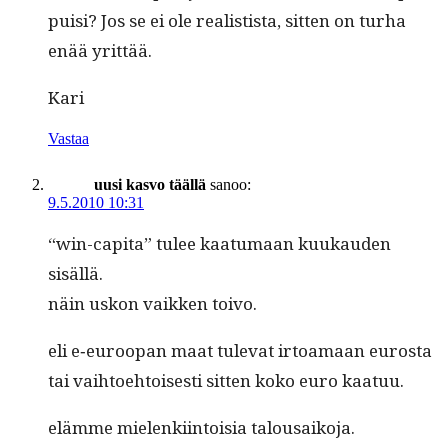
puisi? Jos se ei ole real­is­tista, sit­ten on turha
enää yrittää.
Kari
Vastaa
uusi kasvo täällä
sanoo:
9.5.2010 10:31
“win-capi­ta” tulee kaa­tu­maan kuukau­den
sisällä.
näin uskon vaikken toivo.
eli e‑euroopan maat tule­vat irtoa­maan eurosta
tai vai­h­toe­htois­es­ti sit­ten koko euro kaatuu.
elämme mie­lenki­in­toisia talousaikoja.