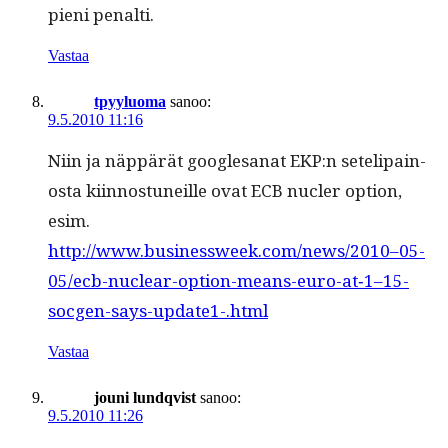
pieni penalti.
Vastaa
tpyyluoma
sanoo:
9.5.2010 11:16
Niin ja näp­pärät google­sanat EKP:n setelipain­
os­ta kiin­nos­tuneille ovat ECB nucler option,
esim.
http://www.businessweek.com/news/2010–05-
05/ecb-nuclear-option-means-euro-at‑1–15-
socgen-says-update1-.html
Vastaa
jouni lundqvist
sanoo:
9.5.2010 11:26