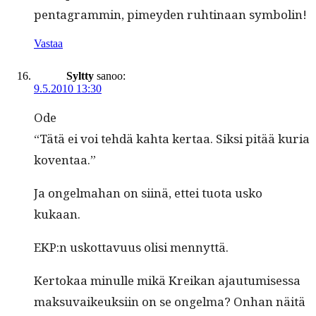
pen­ta­gram­min, pimey­den ruhti­naan symbolin!
Vastaa
Syltty
sanoo:
9.5.2010 13:30
Ode
“Tätä ei voi tehdä kah­ta ker­taa. Sik­si pitää kuria
koventaa.”
Ja ongelma­han on siinä, ettei tuo­ta usko
kukaan.
EKP:n uskot­tavu­us olisi mennyttä.
Ker­tokaa min­ulle mikä Kreikan ajau­tu­mises­sa
mak­su­vaikeuk­si­in on se ongel­ma? Onhan näitä