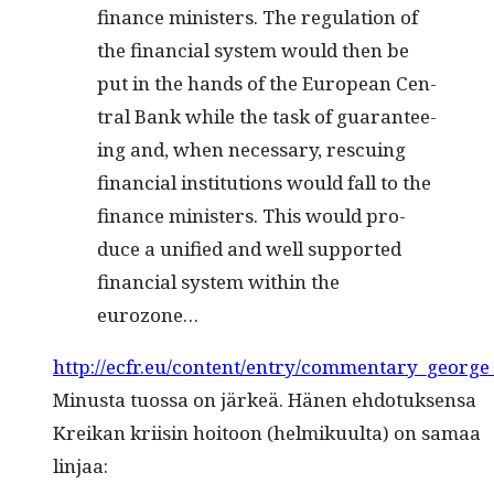
finance min­is­ters. The reg­u­la­tion of
the finan­cial sys­tem would then be
put in the hands of the Euro­pean Cen­
tral Bank while the task of guar­an­tee­
ing and, when nec­es­sary, res­cu­ing
finan­cial insti­tu­tions would fall to the
finance min­is­ters. This would pro­
duce a uni­fied and well sup­port­ed
finan­cial sys­tem with­in the
eurozone…
http://ecfr.eu/content/entry/commentary_george_
Minus­ta tuos­sa on järkeä. Hänen ehdo­tuk­sen­sa
Kreikan kri­isin hoitoon (helmiku­ul­ta) on samaa
linjaa: