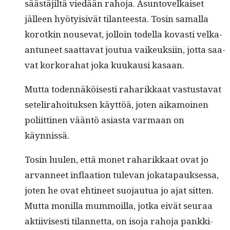
säästäjiltä viedään raho­ja. Asun­tovelkaiset
jälleen hyö­ty­i­sivät tilanteesta. Tosin samal­la
korotkin nou­se­vat, jol­loin todel­la kovasti velka­
an­tuneet saat­ta­vat joutua vaikeuk­si­in, jot­ta saa­
vat korko­ra­hat joka kuukausi kasaan.
Mut­ta toden­näköis­es­ti raharikkaat vas­tus­ta­vat
setelira­hoituk­sen käyt­töä, joten aikamoinen
poli­it­ti­nen vään­tö asi­as­ta var­maan on
käynnissä.
Tosin luulen, että mon­et raharikkaat ovat jo
arvan­neet inflaa­tion tule­van jokat­a­pauk­ses­sa,
joten he ovat ehti­neet suo­jau­tua jo ajat sit­ten.
Mut­ta monil­la mum­moil­la, jot­ka eivät seu­raa
akti­ivis­es­ti tilan­net­ta, on iso­ja raho­ja pankki­