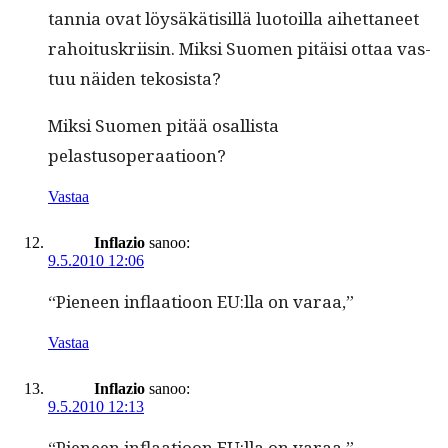
tan­nia ovat löysäkätisil­lä luo­toil­la aihet­ta­neet
rahoi­tuskri­isin. Mik­si Suomen pitäisi ottaa vas­
tuu näi­den tekosista?
Mik­si Suomen pitää osal­lista
pelastusoperaatioon?
Vastaa
Inflazio
sanoo:
9.5.2010 12:06
“Pie­neen inflaa­tioon EU:lla on varaa,”
Vastaa
Inflazio
sanoo:
9.5.2010 12:13
“Pie­neen inflaa­tioon EU:lla on varaa,”