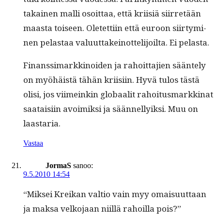
takainen malli osoit­taa, että kri­isiä siir­retään
maas­ta toiseen. Oletet­ti­in että euroon siir­tymi­
nen pelas­taa val­u­ut­takeinot­telijoil­ta. Ei pelasta.
Finanssi­markki­noiden ja rahoit­ta­jien sään­te­ly
on myöhäistä tähän kri­isi­in. Hyvä tulos tästä
olisi, jos viimeinkin globaalit rahoi­tus­markki­nat
saataisi­in avoimik­si ja sään­nel­lyik­si. Muu on
laastaria.
Vastaa
JormaS
sanoo:
9.5.2010 14:54
“Mik­sei Kreikan val­tio vain myy omaisu­ut­taan
ja mak­sa velko­jaan niil­lä rahoil­la pois?”