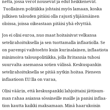
net­ta, jos­sa verot nou­se­vat ja edut heikkenevät.
Tuol­lainen poli­ti­ik­ka johtaisi myös lamaan, kos­ka
julkisen talouden pitäisi olla rajusti yli­jäämäi­nen
olois­sa, jois­sa oikeas­t­aan pitäisi yhä elvyttää.
Jos ei olisi euroa, nuo maat hoitaisi­vat velka­nsa
setelira­hoituk­sel­la ja sen tuot­ta­mal­la inflaa­ti­ol­la. Se
on parem­pi vai­h­toe­hto kuin kuri­nalainen, inflaa­tio­ta
min­i­moi­va talous­poli­ti­ik­ka, jol­la Bri­tan­nia tuhosi
suur­val­ta-ase­mansa sotien välis­sä. Keskus­pankin
setelira­hoituk­sel­la se pitää nytkin hoitaa. Pie­neen
inflaa­tioon EU:lla on varaa,
Olisi väärin, että keskus­pank­ki lahjoit­taisi jät­tisum­
man rahaa asiansa sössineille maille ja panisi inflaa­
tion kaut­ta kaik­ki mak­samaan. Minä haarukoisin