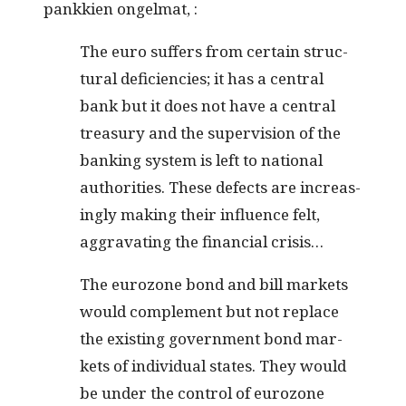
pankkien ongelmat, :
The euro suf­fers from cer­tain struc­
tur­al defi­cien­cies; it has a cen­tral
bank but it does not have a cen­tral
trea­sury and the super­vi­sion of the
bank­ing sys­tem is left to nation­al
author­i­ties. These defects are increas­
ing­ly mak­ing their influ­ence felt,
aggra­vat­ing the finan­cial crisis…
The euro­zone bond and bill mar­kets
would com­ple­ment but not replace
the exist­ing gov­ern­ment bond mar­
kets of indi­vid­ual states. They would
be under the con­trol of euro­zone