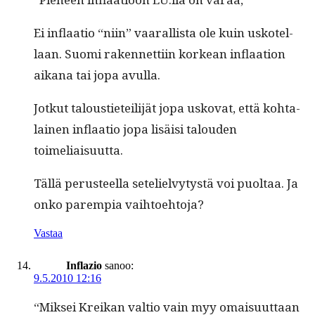
Ei inflaa­tio “niin” vaar­al­lista ole kuin uskotel­
laan. Suo­mi raken­net­ti­in korkean inflaa­tion
aikana tai jopa avulla.
Jotkut talousti­eteil­i­jät jopa usko­vat, että kohta­
lainen inflaa­tio jopa lisäisi talouden
toimeliaisuutta.
Täl­lä perus­teel­la setelielvy­tys­tä voi puoltaa. Ja
onko parem­pia vaihtoehtoja?
Vastaa
Inflazio
sanoo:
9.5.2010 12:16
“Mik­sei Kreikan val­tio vain myy omaisu­ut­taan