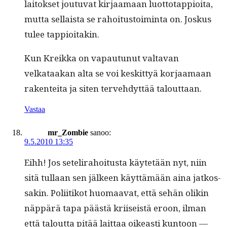
laitok­set joutu­vat kir­jaa­maan luot­to­tap­pi­oi­ta,
mut­ta sel­l­aista se rahoi­tus­toim­inta on. Joskus
tulee tappioitakin.
Kun Kreik­ka on vapau­tunut val­ta­van
velkataakan alta se voi keskit­tyä kor­jaa­maan
rak­en­tei­ta ja siten ter­ve­hdyt­tää talouttaan.
Vastaa
mr_Zombie
sanoo:
9.5.2010 13:35
Eihh! Jos setelira­hoi­tus­ta käytetään nyt, niin
sitä tul­laan sen jäl­keen käyt­tämään aina jatkos­
sakin. Poli­itikot huo­maa­vat, että sehän olikin
näp­pärä tapa päästä kri­i­seistä eroon, ilman
että talout­ta pitää lait­taa oikeasti kun­toon —