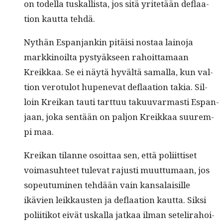
on todel­la tuskallista, jos sitä yritetään deflaa­
tion kaut­ta tehdä.
Nythän Espan­jankin pitäisi nos­taa lain­o­ja
markki­noil­ta pystyäk­seen rahoit­ta­maan
Kreikkaa. Se ei näytä hyvältä samal­la, kun val­
tion vero­tu­lot hupenevat deflaa­tion takia. Sil­
loin Kreikan tau­ti tart­tuu taku­u­var­masti Espan­
jaan, joka sen­tään on paljon Kreikkaa suurem­
pi maa.
Kreikan tilanne osoit­taa sen, että poli­it­tiset
voima­suh­teet tule­vat rajusti muut­tumaan, jos
sopeu­tu­mi­nen tehdään vain kansalaisille
ikävien leikkausten ja deflaa­tion kaut­ta. Sik­si
poli­itikot eivät uskalla jatkaa ilman setelira­hoi­