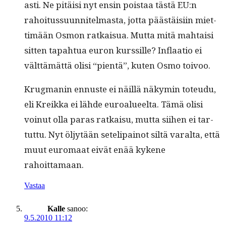
asti. Ne pitäisi nyt ensin pois­taa tästä EU:n
rahoi­tus­su­un­nitel­mas­ta, jot­ta päästäisi­in miet­
timään Osmon ratkaisua. Mut­ta mitä mah­taisi
sit­ten tapah­tua euron kurssille? Inflaa­tio ei
vält­tämät­tä olisi “pien­tä”, kuten Osmo toivoo.
Krug­manin ennuste ei näil­lä näkymin toteudu,
eli Kreik­ka ei lähde euroalueelta. Tämä olisi
voin­ut olla paras ratkaisu, mut­ta siihen ei tar­
tut­tu. Nyt öljytään setelipain­ot siltä var­al­ta, että
muut euro­maat eivät enää kykene
rahoittamaan.
Vastaa
Kalle
sanoo:
9.5.2010 11:12