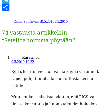
Telegram
Kirjoittaja
Julkaistu
Kategoriat
Share
Osmo Soininvaara
9.5.2010
9.5.2010
_
74 vastausta artikkeliin
“Setelirahoitusta pöytään”
Kari
sanoo:
9.5.2010 10:22
Kyl­lä, ker­ran vielä on varaa käy­dä veron­mak­
sajien poh­jat­tomil­la taskuila. Toista ker­taa
ei tule.
Mut­ta onko real­is­tista odot­taa, että PIGS-val­
tiois­sa kor­rup­tio ja huono talouden­hoito lop­