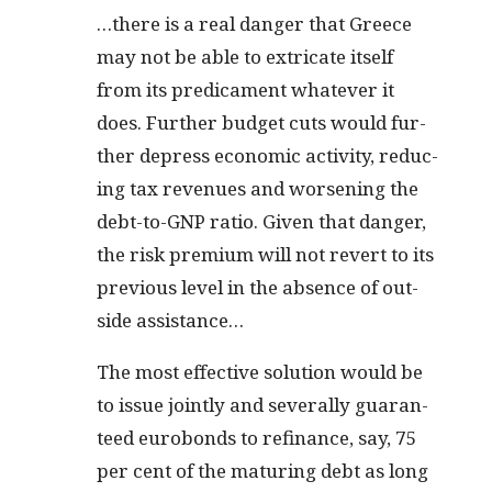
…there is a real dan­ger that Greece
may not be able to extri­cate itself
from its predica­ment what­ev­er it
does. Fur­ther bud­get cuts would fur­
ther depress eco­nom­ic activ­i­ty, reduc­
ing tax rev­enues and wors­en­ing the
debt-to-GNP ratio. Giv­en that dan­ger,
the risk pre­mi­um will not revert to its
pre­vi­ous lev­el in the absence of out­
side assistance…
The most effec­tive solu­tion would be
to issue joint­ly and sev­er­al­ly guar­an­
teed eurobonds to refi­nance, say, 75
per cent of the matur­ing debt as long