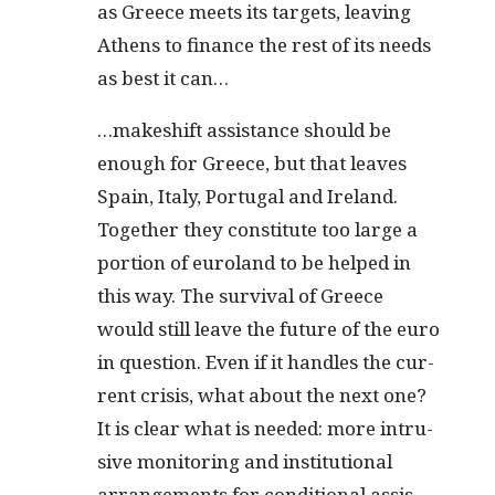
as Greece meets its tar­gets, leav­ing
Athens to finance the rest of its needs
as best it can…
…makeshift assis­tance should be
enough for Greece, but that leaves
Spain, Italy, Por­tu­gal and Ire­land.
Togeth­er they con­sti­tute too large a
por­tion of euroland to be helped in
this way. The sur­vival of Greece
would still leave the future of the euro
in ques­tion. Even if it han­dles the cur­
rent cri­sis, what about the next one?
It is clear what is need­ed: more intru­
sive mon­i­tor­ing and insti­tu­tion­al
arrange­ments for con­di­tion­al assis­