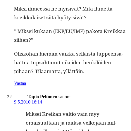
Mik­si ihmeessä he myi­sivät? Mitä ihmettä
kreikkalaiset siitä hyötyisivät?
” Mik­sei kukaan (EKP/EU/IMF) pako­ta Kreikkaa
siihen?”
Olisko­han hie­man vaik­ka sel­l­aista tup­peen­sa­
hat­tua tup­sah­tanut oikei­den henkilöi­den
pihaan? Tilaa­mat­ta, yllättäin.
Vastaa
Tapio Peltonen
sanoo:
9.5.2010 16:14
Mik­sei Kreikan val­tio vain myy
omaisu­ut­taan ja mak­sa velko­jaan niil­