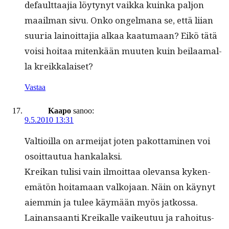
default­taa­jia löy­tynyt vaik­ka kuin­ka paljon
maail­man sivu. Onko ongel­mana se, että liian
suuria lain­oit­ta­jia alkaa kaa­tu­maan? Eikö tätä
voisi hoitaa mitenkään muuten kuin beilaa­mal­
la kreikkalaiset?
Vastaa
Kaapo
sanoo:
9.5.2010 13:31
Val­tioil­la on armei­jat joten pakot­ta­mi­nen voi
osoit­tau­tua hankalaksi.
Kreikan tulisi vain ilmoit­taa ole­vansa kyken­
emätön hoita­maan valko­jaan. Näin on käynyt
aiem­min ja tulee käymään myös jatkos­sa.
Lainansaan­ti Kreikalle vaikeu­tuu ja rahoi­tus­