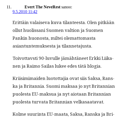
Evert The NeveRest
sanoo:
9.5.2010 11:42
Erit­täin valai­se­va kuva tilanteesta. Olen pitkään
ollut huolis­sani Suomen val­tion ja Suomen
Pankin huonos­ta, mil­tei olemat­tomas­ta
asiantun­te­muk­ses­ta ja tilannetajusta.
Toiv­ot­tavsti 90-luvulle jämähtäneet Erk­ki Liika­
nen ja Raimo Sailas lukee edes tätä blogia.
Kri­isim­i­maid­en luo­tot­ta­jia ovat siis Sak­sa, Ran­s­
ka ja Bri­tan­nia. Suo­mi mak­saa jo nyt Bri­tann­ian
puoles­ta EU-mak­sua ja nyt aio­taan Bri­tann­ian
puoles­ta tur­va­ta Bri­tann­ian velkasaatavat.
Kolme suur­in­ta EU-maa­ta, Sak­sa, Ran­s­ka ja Bri­