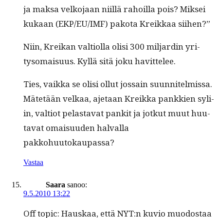
ja mak­sa velko­jaan niil­lä rahoil­la pois? Mik­sei
kukaan (EKP/EU/IMF) pako­ta Kreikkaa siihen?”
Niin, Kreikan val­ti­ol­la olisi 300 mil­jardin yri­
tyso­maisu­us. Kyl­lä sitä joku havittelee.
Ties, vaik­ka se olisi ollut jos­sain suun­nitelmis­sa.
Mätetään velkaa, aje­taan Kreik­ka pankkien syli­
in, val­tiot pelas­ta­vat pankit ja jotkut muut huu­
ta­vat omaisu­u­den hal­val­la
pakkohuutokaupassa?
Vastaa
Saara
sanoo:
9.5.2010 13:22
Off top­ic: Hauskaa, että NYT:n kuvio muo­dostaa