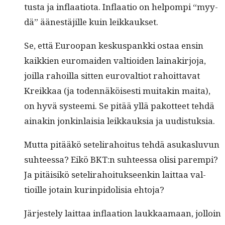
tus­ta ja inflaa­tio­ta. Inflaa­tio on helpom­pi “myy­
dä” äänestäjille kuin leikkaukset.
Se, että Euroopan keskus­pank­ki ostaa ensin
kaikkien euro­maid­en val­tioiden lainakir­jo­ja,
joil­la rahoil­la sit­ten euroval­tiot rahoit­ta­vat
Kreikkaa (ja toden­näköis­es­ti muitakin mai­ta),
on hyvä sys­tee­mi. Se pitää yllä pakot­teet tehdä
ainakin jonkin­laisia leikkauk­sia ja uudistuksia.
Mut­ta pitääkö setelira­hoi­tus tehdä asukaslu­vun
suh­teessa? Eikö BKT:n suh­teessa olisi parem­pi?
Ja pitäisikö setelira­hoituk­seenkin lait­taa val­
tioille jotain kur­in­pidolisia ehtoja?
Jär­jeste­ly lait­taa inflaa­tion laukkaa­maan, jol­loin