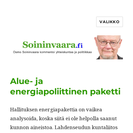
VALIKKO
Alue- ja
energiapoliittinen paketti
Hal­li­tuk­sen ener­gia­paket­tia on vaikea
analysoi­da, kos­ka siitä ei ole helpol­la saanut
kun­non aineis­toa. Lah­denseudun kun­tali­itos