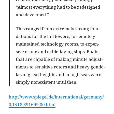
“Almost every­thing had to be redesigned
and developed.”
This ranged from extreme­ly strong foun­
da­tions for the tall tow­ers, to remote­ly
main­tained tech­nol­o­gy rooms, to expen­
sive crane and cable-lay­ing ships. Boats
that are capa­ble of mak­ing minute adjust­
ments to sen­si­tive rotors and heavy gon­do­
las at great heights and in high seas were
sim­ply nonex­is­tent until then.
http://www.spiegel.de/international/germany/
0,1518,691699,00.html