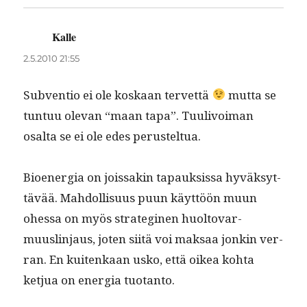
Kalle
sanoo:
2.5.2010 21:55
Sub­ven­tio ei ole koskaan ter­vet­tä
mut­ta se
tun­tuu ole­van “maan tapa”. Tuulivoiman
osalta se ei ole edes perusteltua.
Bioen­er­gia on jois­sakin tapauk­sis­sa hyväksyt­
tävää. Mah­dol­lisu­us puun käyt­töön muun
ohes­sa on myös strate­gi­nen huolto­var­
muuslin­jaus, joten siitä voi mak­saa jonkin ver­
ran. En kuitenkaan usko, että oikea koh­ta
ketjua on ener­gia tuotanto.