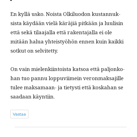
En kyl­lä usko. Noista Olk­ilu­odon kus­tan­nuk­
sista käy­dään vielä käräjiä pitkään ja luulisin
että sekä tilaa­jal­la että rak­en­ta­jal­la ei ole
mitään halua yhteistyöhön ennen kuin kaik­ki
sotkut on selvitetty.
On vain mie­lenki­in­toista kat­soa että paljonko­
han tuo pan­nu lop­pu­vi­imein veron­mak­sajille
tulee mak­samaan- ja tietysti että koska­han se
saadaan käyntiin.
Vastaa