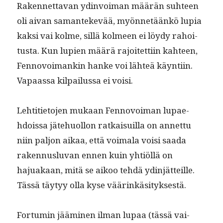
Raken­net­ta­van ydin­voiman määrän suh­teen
oli aivan saman­tekevää, myön­netäänkö lupia
kak­si vai kolme, sil­lä kolmeen ei löy­dy rahoi­
tus­ta. Kun lupi­en määrä rajoitet­ti­in kah­teen,
Fen­novoimankin han­ke voi lähteä käyn­ti­in.
Vapaas­sa kil­pailus­sa ei voisi.
Lehti­ti­eto­jen mukaan Fen­novoiman lupae­
hdois­sa jäte­huol­lon ratkaisuil­la on annet­tu
niin paljon aikaa, että voimala voisi saa­da
raken­nus­lu­van ennen kuin yhtiöl­lä on
hajuakaan, mitä se aikoo tehdä ydin­jät­teille.
Tässä täy­tyy olla kyse väärinkäsityksestä.
For­tu­min jäämi­nen ilman lupaa (tässä vai­