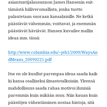
asiantun­ti­jalausun­non James Hans­enin esit­
tämästä hiiliv­ero­ma­llista, jon­ka tuot­to
palaute­taan suo­raan kansalaisille. Ne ketkä
päästävät vähem­män, voit­ta­vat, ja enem­män
päästävät häviävät. Hansen kuvailee mallin
ideaa mm. tässä:
http://www.columbia.edu/~jeh1/2009/WaysAn
dMeans_20090225.pdf
Itse en ole kuul­lut parem­paa ideaa saa­da kaik­
ki kansa osal­lisek­si ilmas­totalkoisi­in. Yleen­sä
mah­dol­lisu­us saa­da rahaa motivoi ihmisiä
parem­min kuin mikään muu. Niin kauan kuin
päästö­jen vähen­tämi­nen nos­taa hin­to­ja, sitä