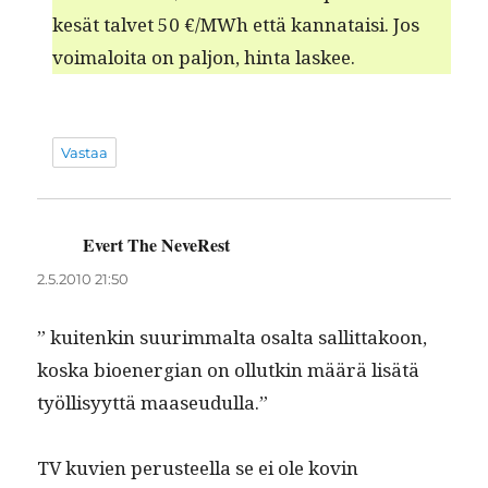
kesät tal­vet 50 €/MWh että kan­nataisi. Jos
voimaloi­ta on paljon, hin­ta laskee.
Vastaa
Evert The NeveRest
sanoo:
2.5.2010 21:50
” kuitenkin suurim­mal­ta osalta sal­lit­takoon,
kos­ka bioen­er­gian on ollutkin määrä lisätä
työl­lisyyt­tä maaseudulla.”
TV kuvien perus­teel­la se ei ole kovin