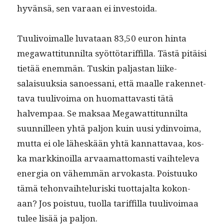
hyvän­sä, sen varaan ei investoida.
Tuulivoimalle luvataan 83,50 euron hin­ta
megawat­ti­tun­nil­ta syöt­tö­tar­if­fil­la. Tästä pitäisi
tietää enem­män. Tuskin pal­jas­tan liike­
salaisuuk­sia sanoes­sani, että maalle raken­net­
ta­va tuulivoima on huo­mat­tavasti tätä
halvem­paa. Se mak­saa Megawat­ti­tun­nil­ta
suun­nilleen yhtä paljon kuin uusi ydin­voima,
mut­ta ei ole läh­eskään yhtä kan­nat­tavaa, kos­
ka markki­noil­la arvaa­mat­tomasti vai­htel­e­va
ener­gia on vähem­män arvokas­ta. Pois­tuuko
tämä tehon­va­i­hteluris­ki tuot­ta­jal­ta kokon­
aan? Jos pois­tuu, tuol­la tar­if­fil­la tuulivoimaa
tulee lisää ja paljon.