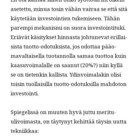
asetet­tu, min­ua tosin vähän vaivaa se että sitä
käytetään investoin­tien tukemiseen. Tähän
parem­pi mekanis­mi on suo­ra investoin­ti­tu­ki.
Eriävät käsi­tyk­set hin­nas­ta johtunevat eril­lai­
sista tuot­to-odotuk­sista, jos odot­taa pääo­
maval­taisel­la tuotan­nol­la samaa tuot­toa kuin
kaa­su­voimalalle on saanut (20%?) niin kyl­lä
se on tietenkin kallista. Ydin­voimalakin olisi
toisin tuol­laisil­la tuot­to-odotuk­sil­la mah­do­ton
investointi.
Spiege­lis­sä on muuten hyvä jut­tu mer­itu­
ulivoimas­ta, on täy­tynyt kehit­tää täysin uut­ta
tekniikkaa: