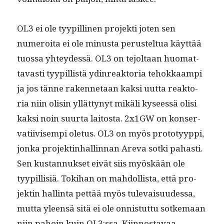
OL3 ei ole tyyp­illi­nen pro­jek­ti joten sen
numeroi­ta ei ole minus­ta perustel­tua käyt­tää
tuos­sa yhtey­dessä. OL3 on tejoltaan huo­mat­
tavasti tyyp­il­listä ydin­reak­to­ria tehokkaampi
ja jos tänne raken­netaan kak­si uut­ta reak­to­
ria niin olisin yllät­tynyt mikäli kyseessä olisi
kak­si noin suur­ta laitos­ta. 2x1GW on kon­ser­
vati­ivisem­pi ole­tus. OL3 on myös pro­to­tyyp­pi,
jon­ka pro­jek­t­in­hallinnan Are­va sot­ki pahasti.
Sen kus­tan­nuk­set eivät siis myöskään ole
tyyp­il­lisiä. Tok­i­han on mah­dol­lista, että pro­
jek­tin hallinta pet­tää myös tule­vaisu­udessa,
mut­ta yleen­sä sitä ei ole onnis­tut­tu sotke­maan
niin pahoin kuin OL3:ssa. Kiin­nos­tavaa