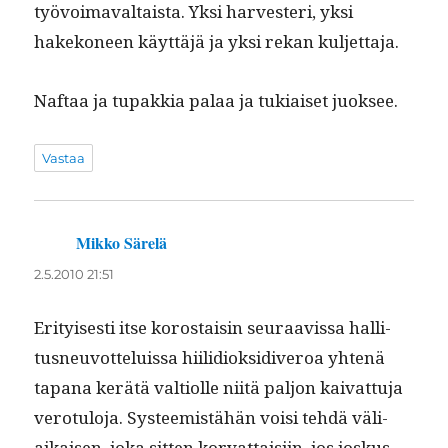
työvoimaval­taista. Yksi har­vesteri, yksi
hakekoneen käyt­täjä ja yksi rekan kuljettaja.
Naf­taa ja tupakkia palaa ja tuki­aiset juoksee.
Vastaa
Mikko Särelä
sanoo:
2.5.2010 21:51
Eri­tyis­es­ti itse korostaisin seu­raavis­sa hal­li­
tus­neu­vot­teluis­sa hiilid­iok­sidi­veroa yht­enä
tapana kerätä val­ti­olle niitä paljon kai­vat­tu­ja
vero­tu­lo­ja. Sys­teemistähän voisi tehdä väli­
aikaisen, joka sit­ten kor­vat­taisi­in, jos joskus