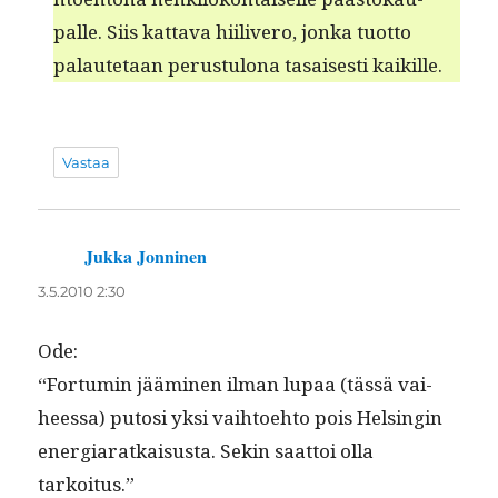
palle. Siis kat­ta­va hiiliv­ero, jon­ka tuot­to
palaute­taan perus­tu­lona tasais­es­ti kaikille.
Vastaa
Jukka Jonninen
sanoo:
3.5.2010 2:30
Ode:
“For­tu­min jäämi­nen ilman lupaa (tässä vai­
heessa) putosi yksi vai­h­toe­hto pois Helsin­gin
ener­gia­ratkais­us­ta. Sekin saat­toi olla
tarkoitus.”