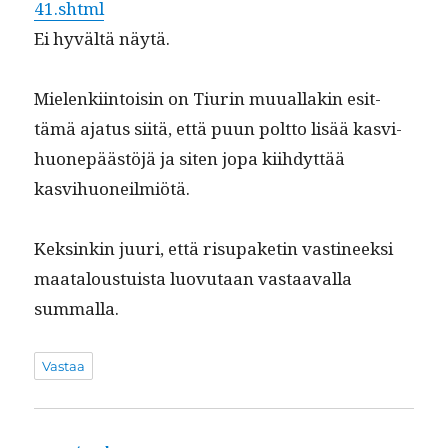
41.shtml
Ei hyvältä näytä.
Mie­lenki­in­toisin on Tiurin muual­lakin esit­
tämä aja­tus siitä, että puun polt­to lisää kasvi­
huonepäästöjä ja siten jopa kiihdyt­tää
kasvihuoneilmiötä.
Keksinkin juuri, että risu­paketin vasti­neek­si
maat­alous­tu­ista luovu­taan vas­taaval­la
summalla.
Vastaa