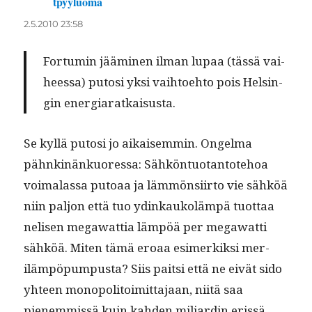
tpyyluoma
sanoo:
2.5.2010 23:58
For­tu­min jäämi­nen ilman lupaa (tässä vai­
heessa) putosi yksi vai­h­toe­hto pois Helsin­
gin energiaratkaisusta.
Se kyl­lä putosi jo aikaisem­min. Ongel­ma
pähnk­inänkuores­sa: Sähkön­tuotan­tote­hoa
voimalas­sa putoaa ja läm­mön­si­ir­to vie sähköä
niin paljon että tuo ydinkaukoläm­pä tuot­taa
nelisen megawat­tia läm­pöä per megawat­ti
sähköä. Miten tämä eroaa esimerkik­si mer­
iläm­pöpum­pus­ta? Siis pait­si että ne eivät sido
yhteen monop­o­li­toimit­ta­jaan, niitä saa
pienem­mis­sä kuin kah­den mil­jardin eris­sä,