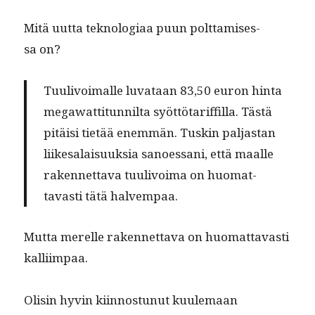
Mitä uut­ta teknolo­giaa puun polt­tamises­
sa on?
Tuulivoimalle luvataan 83,50 euron hin­ta
megawat­ti­tun­nil­ta syöt­tö­tar­if­fil­la. Tästä
pitäisi tietää enem­män. Tuskin pal­jas­tan
liike­salaisuuk­sia sanoes­sani, että maalle
raken­net­ta­va tuulivoima on huo­mat­
tavasti tätä halvempaa.
Mut­ta merelle raken­net­ta­va on huo­mat­tavasti
kalliimpaa.
Olisin hyvin kiin­nos­tunut kuule­maan