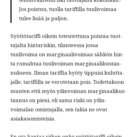
Jos pois­tuu, tuol­la tar­if­fil­la tuulivoimaa
tulee lisää ja paljon.
Syöt­tö­tar­if­fi oikein toteutet­tuna pois­taa tuot­
ta­jal­ta hin­tariskin, tilanteessa jos­sa
tuulivoima on mar­gin­aalivoimaa sähkön hin­
ta rom­ah­taa tuulivoiman mar­gin­aa­likus­tan­
nuk­seen. Ilman tar­if­fia hyö­ty tip­puisi kulut­ta­
jalle, tar­if­fil­la se verote­taan pois. Todet­takoon
muuten että myös ydin­voiman mar­gin­aa­likus­
tan­nus on pieni, eli sama ris­ki on ydin­
voimalan omis­ta­jal­la, sen takia ne ovat
asiakasomisteisia.
En ota kan­taa siihen onko syöt­tö­tar­if­fi oikein