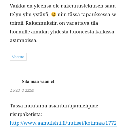
Vaik­ka en yleen­sä ole raken­nusteknisen sään­
te­lyn ylin ystävä,
niin tässä tapauk­ses­sa se
toimii. Raken­nuk­si­in on varat­ta­va tila
hormille ainakin yhdestä huoneesta kaikissa
asunnoissa.
Vastaa
Sitä mää vaan et
sanoo:
2.5.2010 22:59
Tässä muu­ta­ma asiantun­ti­jamielipi­de
risupaketista:
http://www.aamulehti.fi/uutiset/kotimaa/1772