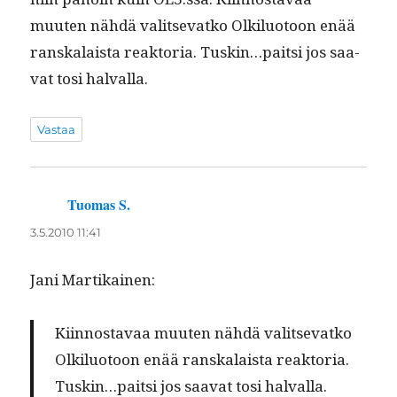
muuten nähdä val­it­se­vatko Olk­ilu­o­toon enää
ran­skalaista reak­to­ria. Tuskin…paitsi jos saa­
vat tosi halvalla.
Vastaa
Tuomas S.
sanoo:
3.5.2010 11:41
Jani Mar­tikainen:
Kiin­nos­tavaa muuten nähdä val­it­se­vatko
Olk­ilu­o­toon enää ran­skalaista reak­to­ria.
Tuskin…paitsi jos saa­vat tosi halvalla.