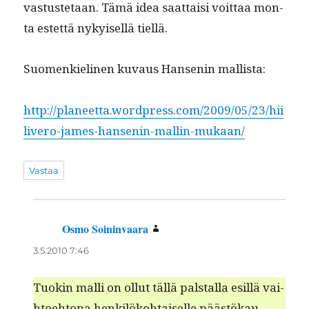
vas­tuste­taan. Tämä idea saat­taisi voit­taa mon­
ta estet­tä nykyisel­lä tiellä.
Suomenkieli­nen kuvaus Hans­enin mallista:
http://planeetta.wordpress.com/2009/05/23/hii
livero-james-hansenin-mallin-mukaan/
Vastaa
Osmo Soininvaara
sanoo:
3.5.2010 7:46
Tuokin malli on ollut täl­lä pal­stal­la esil­lä vai­
h­toe­htona henkilöko­htaiselle päästökau­