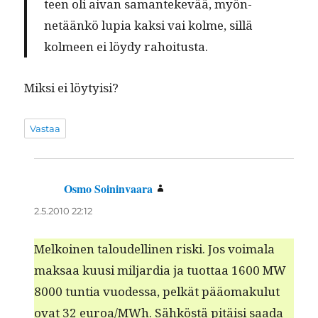
teen oli aivan saman­tekevää, myön­
netäänkö lupia kak­si vai kolme, sil­lä
kolmeen ei löy­dy rahoitusta.
Mik­si ei löytyisi?
Vastaa
Osmo Soininvaara
sanoo:
2.5.2010 22:12
Melkoinen taloudelli­nen ris­ki. Jos voimala
mak­saa kuusi mil­jar­dia ja tuot­taa 1600 MW
8000 tun­tia vuodessa, pelkät pääo­maku­lut
ovat 32 euroa/MWh. Sähköstä pitäisi saa­da