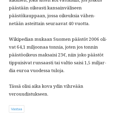
päästään oikeasti kan­sain­väliseen
päästökaup­paan, jos­sa oikeuk­sia vähen­
netään asteit­tain seu­raa­vat 40 vuotta.
Wikipedi­an mukaan Suomen päästöt 2006 oli­
vat 64,1 miljoon­aa ton­nia, joten jos ton­nin
päästöoikeus mak­saisi 23€, niin joko päästöt
tip­puisi­vat run­saasti tai val­tio saisi 1,5 mil­jar­
dia euroa vuodessa tuloja.
Tässä olisi aika kova ydin vihreään
verouudistukseen.
Vastaa