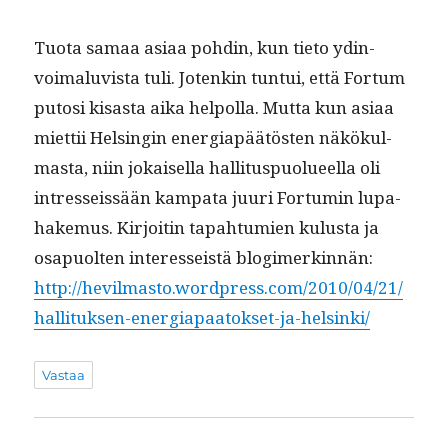
Tuo­ta samaa asi­aa pohdin, kun tieto ydin­
voimalu­vista tuli. Jotenkin tun­tui, että For­tum
putosi kisas­ta aika helpol­la. Mut­ta kun asi­aa
miet­tii Helsin­gin ener­giapäätösten näkökul­
mas­ta, niin jokaisel­la hal­li­tus­puolueel­la oli
intres­seis­sään kam­pa­ta juuri For­tu­min lupa­
hake­mus. Kir­joitin tapah­tu­mien kulus­ta ja
osa­puolten inter­es­seistä blogimerkin­nän:
http://hevilmasto.wordpress.com/2010/04/21/
hallituksen-energiapaatokset-ja-helsinki/
Vastaa