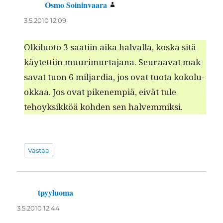
Osmo Soininvaara
sanoo:
3.5.2010 12:09
Olk­ilu­o­to 3 saati­in aika hal­val­la, kos­ka sitä
käytet­ti­in muurimur­ta­jana. Seu­raa­vat mak­
sa­vat tuon 6 mil­jar­dia, jos ovat tuo­ta kokolu­
okkaa. Jos ovat piken­em­piä, eivät tule
tehoyk­sikköä kohden sen halvemmiksi.
Vastaa
tpyyluoma
sanoo:
3.5.2010 12:44