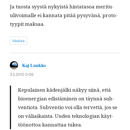
Ja tuos­ta syys­tä nyky­istä hin­tata­soa mer­itu­
ulivoimalle ei kan­na­ta pitää pysyvänä, pro­to­
tyyp­it maksaa.
Vastaa
Kaj Luukko
sanoo:
3.5.2010 0:06
Kepu­lainen käden­jäl­ki näkyy siinä, että
bioen­er­gian edis­tämi­nen on täyn­nä sub­
ven­tio­ta. Sub­ven­tio voi olla ter­vet­tä, jos se
on väli­aikaista. Uuden teknolo­gian käyt­
töönot­toa kan­nat­taa tukea.