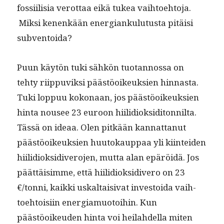
fos­si­il­isia verot­taa eikä tukea vai­h­toe­hto­ja.
Mik­si kenenkään ener­gianku­lu­tus­ta pitäisi
subventoida?
Puun käytön tuki sähkön tuotan­nos­sa on
tehty riip­pu­viksi päästöoikeuk­sien hin­nas­ta.
Tuki lop­puu kokon­aan, jos päästöoikeuk­sien
hin­ta nousee 23 euroon hiilid­iok­sidi­ton­nil­ta.
Tässä on ideaa. Olen pitkään kan­nat­tanut
päästöoikeuk­sien huu­tokaup­paa yli kiin­tei­den
hiilid­iok­sidi­vero­jen, mut­ta alan epäröidä. Jos
päät­täisimme, että hiilid­iok­sidi­vero on 23
€/tonni, kaik­ki uskaltaisi­vat investoi­da vai­h­
toe­htoisi­in ener­gia­muo­toi­hin. Kun
päästöoikeu­den hin­ta voi heilahdel­la miten