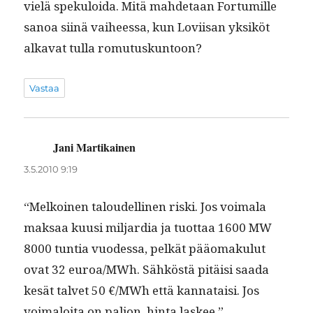
vielä speku­loi­da. Mitä mahde­taan For­tu­mille
sanoa siinä vai­heessa, kun Lovi­isan yksiköt
alka­vat tul­la romutuskuntoon?
Vastaa
Jani Martikainen
sanoo:
3.5.2010 9:19
“Melkoinen taloudelli­nen ris­ki. Jos voimala
mak­saa kuusi mil­jar­dia ja tuot­taa 1600 MW
8000 tun­tia vuodessa, pelkät pääo­maku­lut
ovat 32 euroa/MWh. Sähköstä pitäisi saa­da
kesät tal­vet 50 €/MWh että kan­nataisi. Jos
voimaloi­ta on paljon, hin­ta laskee.”