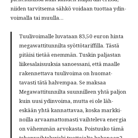
niiden tarvit­se­ma sähkö voidaan tuot­taa ydin­
voimal­la tai muulla…
Tuulivoimalle luvataan 83,50 euron hin­ta
megawat­ti­tun­nil­ta syöt­tö­tar­if­fil­la. Tästä
pitäisi tietää enem­män. Tuskin pal­jas­tan
liike­salaisuuk­sia sanoes­sani, että maalle
raken­net­ta­va tuulivoima on huo­mat­
tavasti tätä halvem­paa. Se mak­saa
Megawat­ti­tun­nil­ta suun­nilleen yhtä paljon
kuin uusi ydin­voima, mut­ta ei ole läh­
eskään yhtä kan­nat­tavaa, kos­ka markki­
noil­la arvaa­mat­tomasti vai­htel­e­va ener­gia
on vähem­män arvokas­ta. Pois­tuuko tämä
tehon­va­i­hteluris­ki tuot­ta­jal­ta kokon­aan?