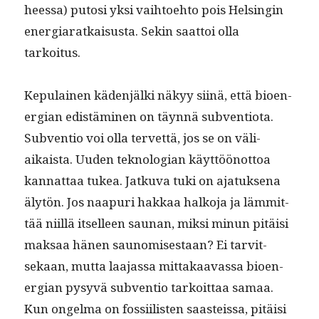
heessa) putosi yksi vai­h­toe­hto pois Helsin­gin
ener­gia­ratkais­us­ta. Sekin saat­toi olla
tarkoitus.
Kepu­lainen käden­jäl­ki näkyy siinä, että bioen­
er­gian edis­tämi­nen on täyn­nä sub­ven­tio­ta.
Sub­ven­tio voi olla ter­vet­tä, jos se on väli­
aikaista. Uuden teknolo­gian käyt­töönot­toa
kan­nat­taa tukea. Jatku­va tuki on ajatuk­se­na
älytön. Jos naa­puri hakkaa halko­ja ja läm­mit­
tää niil­lä itselleen saunan, mik­si min­un pitäisi
mak­saa hänen saunomis­es­taan? Ei tarvit­
sekaan, mut­ta laa­jas­sa mit­takaavas­sa bioen­
er­gian pysyvä sub­ven­tio tarkoit­taa samaa.
Kun ongel­ma on fos­si­ilis­ten saasteis­sa, pitäisi