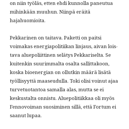
on niin työläs, etten ehdi kun­nol­la paneu­tua
mihinkään muuhun. Niin­pä eräitä
hajahuomioita.
Pekkari­nen on taita­va. Paket­ti on pait­si
voimakas ener­giapoli­ti­ikan lin­jaus, aivan lois­
ta­va alue­poli­it­ti­nen selä­tys Pekkariselta. Se
kuitenkin suurim­mal­ta osalta sal­lit­takoon,
kos­ka bioen­er­gian on ollutkin määrä lisätä
työl­lisyyt­tä maaseudul­la. Toki olisi voin­ut ajaa
turve­tuotan­toa samal­la alas, mut­ta se ei
keskustal­ta onnis­tu. Alue­poli­ti­ikkaa oli myös
Fen­novoiman suosimi­nen sil­lä, että For­tum ei
saanut lupaa.