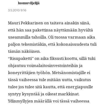
luomuviljelijä
sanoo:
3.5.2010 9:16
Mau­ri Pekkari­nen on taita­va ainakin siinä,
että hän saa paket­tin­sa näyt­tämään hyvältä
use­am­mil­la tahoil­la. Oli tuos­sa var­maan aika
paljon tekemistäkin, että kokon­aisu­ud­es­ta tuli
tämän näköinen.
“Risu­paket­ti” on aika fik­susti koot­tu, sil­lä tuki
ohjau­tuu voimalaitosin­vestoin­tei­hin ja
koneyrit­täjien työhön. Met­sän­o­mis­ta­jille ei
tässä vai­heessa tule mitään uut­ta, vaiku­tus
tulee jos tulee sitä kaut­ta, että ener­gia­pu­ulle
syn­tyy kysyn­tää ja oikeat markkinat.
Ydin­myl­ly­jen määräl­lä voi tässä vai­heessa