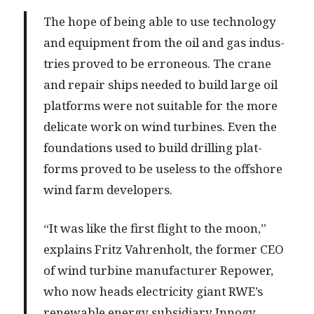
The hope of being able to use tech­nol­o­gy
and equip­ment from the oil and gas indus­
tries proved to be erro­neous. The crane
and repair ships need­ed to build large oil
plat­forms were not suit­able for the more
del­i­cate work on wind tur­bines. Even the
foun­da­tions used to build drilling plat­
forms proved to be use­less to the off­shore
wind farm developers.
“It was like the first flight to the moon,”
explains Fritz Vahren­holt, the for­mer CEO
of wind tur­bine man­u­fac­tur­er Repow­er,
who now heads elec­tric­i­ty giant RWE’s
renew­able ener­gy sub­sidiary Inno­gy.