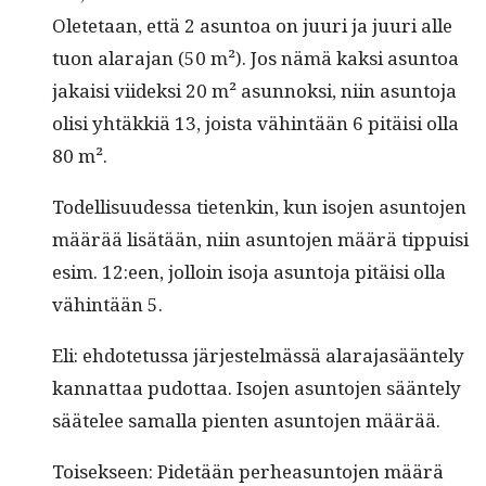
Olete­taan, että 2 asun­toa on juuri ja juuri alle
tuon alara­jan (50 m²). Jos nämä kak­si asun­toa
jakaisi viidek­si 20 m² asun­nok­si, niin asun­to­ja
olisi yhtäkkiä 13, joista vähin­tään 6 pitäisi olla
80 m².
Todel­lisu­udessa tietenkin, kun iso­jen asun­to­jen
määrää lisätään, niin asun­to­jen määrä tip­puisi
esim. 12:een, jol­loin iso­ja asun­to­ja pitäisi olla
vähin­tään 5.
Eli: ehdote­tus­sa jär­jestelmässä alara­jasään­te­ly
kan­nat­taa pudot­taa. Iso­jen asun­to­jen sään­te­ly
säätelee samal­la pien­ten asun­to­jen määrää.
Toisek­seen: Pide­tään per­hea­sun­to­jen määrä