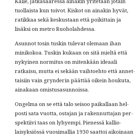
Kalle, Jätkäsaa­res­sa ainakin yritetään jotain
tuol­laista kun toiv­ot. Kiskot on ainakin hyvät,
ratikkaa sekä keskus­taan että poikit­tain ja
lisäk­si on metro Ruoholahdessa.
Asun­not tosin tuskin tule­vat ole­maan ihan
minikokoa. Tuskin kukaan on sitä mieltä että
nykyi­nen nor­mi­tus on mitenkään ideaali
ratkaisu, mut­ta ei sekään vai­h­toe­hto että annet­
taisi­in vain gryn­derin päät­tää oikein houku­ta,
ainakaan omistusasunnoissa.
Ongel­ma on se että talo seisoo paikallaan hel­
posti sata vuot­ta, osta­jan ja raken­nut­ta­jan per­
spek­ti­ivi taas on lyhyem­pi. Pienessä kalli­o­
laisyk­siössä vuosi­mallia 1930 saat­toi aikoinaan