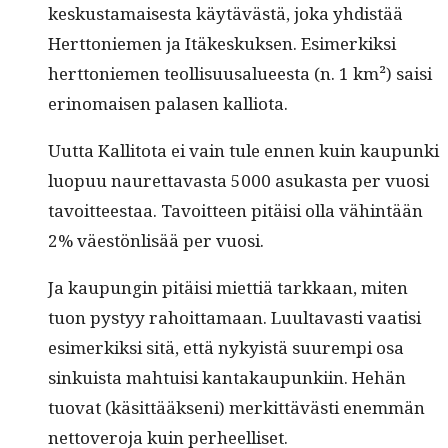
keskus­ta­mais­es­ta käytävästä, joka yhdis­tää
Hert­toniemen ja Itäkeskuk­sen. Esimerkik­si
hert­toniemen teol­lisu­usalueesta (n. 1 km²) saisi
eri­no­maisen palasen kalliota.
Uut­ta Kalli­to­ta ei vain tule ennen kuin kaupun­ki
luop­uu nau­ret­tavas­ta 5000 asukas­ta per vuosi
tavoit­teestaa. Tavoit­teen pitäisi olla vähin­tään
2% väestön­lisää per vuosi.
Ja kaupun­gin pitäisi miet­tiä tarkkaan, miten
tuon pystyy rahoit­ta­maan. Luul­tavasti vaatisi
esimerkik­si sitä, että nyky­istä suurem­pi osa
sinkuista mah­tu­isi kan­takaupunki­in. Hehän
tuo­vat (käsit­tääk­seni) merkit­tävästi enem­män
net­tovero­ja kuin perheelliset.