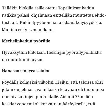
Täl­läkin blokil­la esille otet­tu Topeliuk­senkadun
ratik­ka palasi ohjel­maan esit­telijän muutet­tua ehdo­
tus­taan. Kiitän tpyy­lu­o­maa tarkkanäköiysyy­destä.
Muuten esi­tyk­sen mukaan.
Meche­linkadun pyörätie
Hyväksyt­ti­in kiitoksin. Helsin­gin pyöräi­ly­poli­ti­ik­ka
on muut­tunut täysin.
Hanasaaren teras­si­talot
Pöy­dälle kolmek­si viikok­si. Ei sik­si, että talois­sa olisi
jotain ongel­maa , vaan kos­ka kaavaan oli tuo­tu uusi
nor­mi asun­to­jen pin­ta-alalle. Aiem­pi 75 neliön
keskiar­vonor­mi oli kor­vat­tu määräyk­sel­lä, että