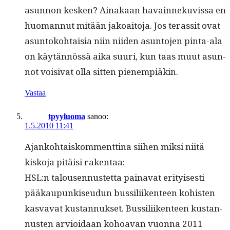
asun­non kesken? Ainakaan havain­neku­vis­sa en
huo­man­nut mitään jakoaito­ja. Jos teras­sit ovat
asun­toko­htaisia niin niiden asun­to­jen pin­ta-ala
on käytän­nössä aika suuri, kun taas muut asun­
not voisi­vat olla sit­ten pienempiäkin.
Vastaa
tpyyluoma
sanoo:
1.5.2010 11:41
Ajanko­htaiskom­ment­ti­na siihen mik­si niitä
kisko­ja pitäisi rakentaa:
HSL:n talousen­nustet­ta paina­vat eri­tyis­es­ti
pääkaupunkiseudun bus­sili­iken­teen kohis­ten
kas­va­vat kus­tan­nuk­set. Bus­sili­iken­teen kus­tan­
nusten arvioidaan kohoa­van vuon­na 2011