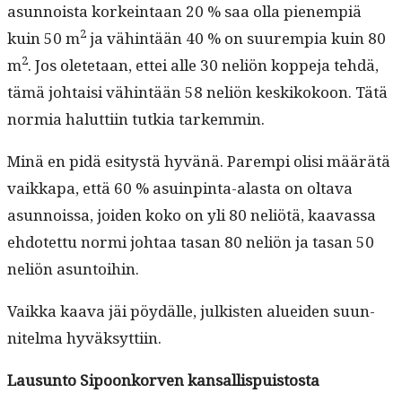
asun­noista korkein­taan 20 % saa olla pienem­piä
2
kuin 50 m
ja vähin­tään 40 % on suurem­pia kuin 80
2
m
. Jos olete­taan, ettei alle 30 neliön koppe­ja tehdä,
tämä johtaisi vähin­tään 58 neliön keskikokoon. Tätä
normia halut­ti­in tutkia tarkemmin.
Minä en pidä esi­tys­tä hyvänä. Parem­pi olisi määrätä
vaikka­pa, että 60 % asuin­pin­ta-alas­ta on olta­va
asun­nois­sa, joiden koko on yli 80 neliötä, kaavas­sa
ehdotet­tu nor­mi johtaa tasan 80 neliön ja tasan 50
neliön asuntoihin.
Vaik­ka kaa­va jäi pöy­dälle, julk­isten aluei­den suun­
nitel­ma hyväksyttiin.
Lausun­to Sipoonko­r­ven kansallispuistosta