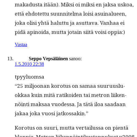
makadus­ta itään). Mik­si oi mik­si en jak­sa uskoa,
että ehdotet­tu suun­nitel­ma loisi asuinalueen,
joka olisi yhtä halut­tu ja asut­ta­va. Van­haa ei
pidä apinoi­da, mut­ta jotain siitä voisi oppia:)
Vastaa
Seppo Vepsäläinen
sanoo:
1.5.2010 22:38
tpyy­lu­om­sa
“25 miljoo­nan koro­tus on samaa suu­ru­us­lu­
okkaa kuin mitä ratikoiden tai metron liiken­
nöin­ti mak­saa vuodessa. Ja tätä iloa saadaan
jakaa joka vuosi jatkossakin.”
Koro­tus on suuri, mut­ta ver­tailus­sa on pien­tä
klap­pia. Metron liiken­nöin­tikus­tan­nuk­set v2008