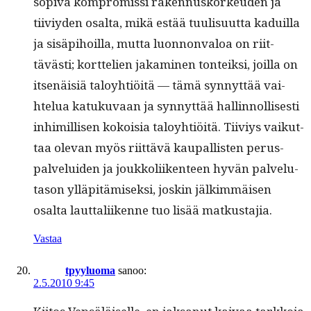
sopi­va kom­pro­mis­si raken­nusko­rkeu­den ja
tiiviy­den osalta, mikä estää tuulisu­ut­ta kaduil­la
ja sisäpi­hoil­la, mut­ta luon­non­va­l­oa on riit­
tävästi; kort­telien jakami­nen ton­teik­si, joil­la on
itsenäisiä taloy­htiöitä — tämä syn­nyt­tää vai­
htelua katuku­vaan ja syn­nyt­tää hallinnol­lis­es­ti
inhimil­lisen kokoisia taloy­htiöitä. Tiiviys vaikut­
taa ole­van myös riit­tävä kau­pal­lis­ten perus­
palvelu­iden ja joukkoli­iken­teen hyvän palve­lu­
ta­son ylläpitämisek­si, joskin jälkim­mäisen
osalta laut­tali­ikenne tuo lisää matkustajia.
Vastaa
tpyyluoma
sanoo:
2.5.2010 9:45