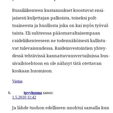
Bus­sili­iken­teen kus­tan­nuk­set koos­t­u­vat ensi­
jais­es­ti kul­jet­ta­jan palkoista, toisek­si polt­
toaineesta ja huol­losta joka on kai myös työ­val­
taista. Eli suh­teessa pääo­maval­taisem­paan
raideli­iken­teeseen ne toden­näköis­es­ti kallis­tu­
vat tule­vaisu­udessa. Raidein­vestoin­tien yhtey­
dessä tehtävis­sä kan­nat­tavu­usver­tailuis­sa bus­
si­vai­h­toe­htoon en ole näh­nyt tätä otet­ta­van
koskaan huomioon.
Vastaa
tpyyluoma
sanoo:
1.5.2010 11:42
Ja lähde tuo­hon edel­liseen uno­h­tui samal­la kun