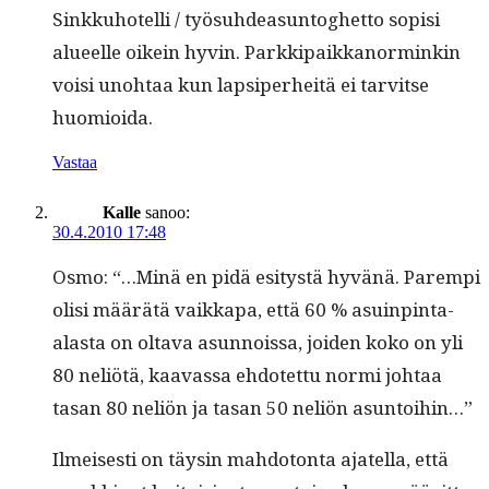
Sinkkuhotel­li / työ­suhdea­sun­toghet­to sopisi
alueelle oikein hyvin. Parkkipaikkanorminkin
voisi uno­htaa kun lap­siper­heitä ei tarvitse
huomioida.
Vastaa
Kalle
sanoo:
30.4.2010 17:48
Osmo: “…Minä en pidä esi­tys­tä hyvänä. Parem­pi
olisi määrätä vaikka­pa, että 60 % asuin­pin­ta-
alas­ta on olta­va asun­nois­sa, joiden koko on yli
80 neliötä, kaavas­sa ehdotet­tu nor­mi johtaa
tasan 80 neliön ja tasan 50 neliön asuntoihin…”
Ilmeis­es­ti on täysin mah­do­ton­ta ajatel­la, että