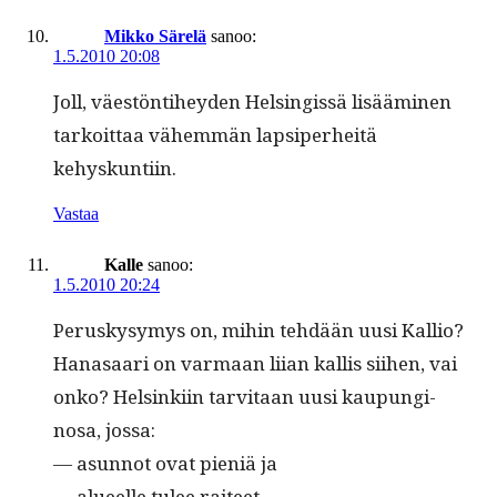
Mikko Särelä
sanoo:
1.5.2010 20:08
Joll, väestön­ti­hey­den Helsingis­sä lisäämi­nen
tarkoit­taa vähem­män lap­siper­heitä
kehyskuntiin.
Vastaa
Kalle
sanoo:
1.5.2010 20:24
Peruskysymys on, mihin tehdään uusi Kallio?
Hanasaari on var­maan liian kallis siihen, vai
onko? Helsinki­in tarvi­taan uusi kaupungi­
nosa, jossa:
— asun­not ovat pieniä ja
— alueelle tulee raiteet.