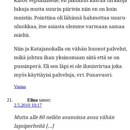
Kiitos Vep­säläiselle, en jak­sanut kaivaa tarkko­ja
luku­ja mut­ta suurin piirtein niin en on kuin
muistin. Point­ti­na oli lähin­nä hah­mot­taa suu­ru­
u­lu­okkaa, itse asi­as­ta olemme var­maan samaa
mieltä.
Niin ja Kata­janokalla on vähän huonot palve­lut,
mikä johtuu ihan yksi­no­maan siitä että se on
puss­in­perä. Eli sen läpi ei ole ihmisvir­taa joka
myös käyt­täy­isi palvelu­ja, vrt. Punavuori.
Vastaa
Elina
sanoo:
2.5.2010 10:17
Mut­ta alle 80 neliön asunois­sa asuu vähän
lapsiperheitä […]