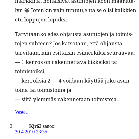
markki­nat hoitaisi­vat asun­to­jen koon määrit­te­
lyn 😀 Jotenkin vain tuntuu,e ttä se olisi kaikkien
etu lop­pu­jen lopuksi.
Tarvi­taanko edes ohjaus­ta asun­to­jen ja toimis­
to­jen suh­teen? Jos kat­so­taan, että ohjaus­ta
tarvi­taan, niin esit­täisin esimerkik­si seuraavaa:
— 1 ker­ros on raken­net­ta­va liikkeik­si tai
toimistoiksi,
— ker­roksia 2 — 4 voidaan käyt­tää joko asun­
toina tai toimis­toina ja
— siitä ylem­mäs raken­netaan toimistoja.
Vastaa
Kjr63
sanoo:
30.4.2010 23:35