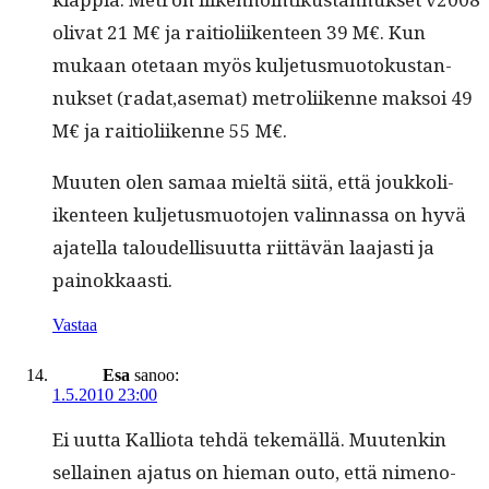
oli­vat 21 M€ ja raiti­oli­iken­teen 39 M€. Kun
mukaan ote­taan myös kul­je­tus­muo­tokus­tan­
nuk­set (radat,asemat) metroli­ikenne mak­soi 49
M€ ja raiti­oli­ikenne 55 M€.
Muuten olen samaa mieltä siitä, että joukkoli­
iken­teen kul­je­tus­muo­to­jen valin­nas­sa on hyvä
ajatel­la taloudel­lisu­ut­ta riit­tävän laa­jasti ja
painokkaasti.
Vastaa
Esa
sanoo:
1.5.2010 23:00
Ei uut­ta Kallio­ta tehdä tekemäl­lä. Muutenkin
sel­l­ainen aja­tus on hie­man outo, että nimeno­