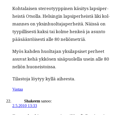
Kohta­laisen stereo­tyyp­pinen käsi­tys lap­siper­
heistä Otsol­la. Helsin­gin lap­siper­heistä liki kol­
mannes on yksin­huolta­japer­heitä. Näis­sä on
tyyp­il­lis­es­ti kak­si tai kolme henkeä ja asun­to
pääsään­töis­es­ti alle 80 neliömetriä.
Myös kah­den huolta­jan yksi­lap­siset per­heet
asu­vat kehä ykkösen sisäpuolel­la usein alle 80
neliön huoneistoissa.
Tilas­to­ja löy­tyy kyl­lä aiheesta.
Vastaa
Shakeem
sanoo:
2.5.2010 13:33