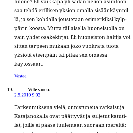
huone? Eli vaikka­pa yli sadan neliön asun­toon
saa tehdä eril­lisen yksiön oma­l­la sisäänkäyn­nil­
lä, ja sen kohdal­la jouste­taan esimerkik­si kylp­
pärin koos­ta. Mut­ta täl­laisel­lä huoneis­tol­la on
vain yhdet osakekir­jat. Eli huoneis­ton halti­ja voi
sit­ten tarpeen mukaan joko vuokra­ta tuo­ta
yksiötä eteen­päin tai pitää sen omas­sa
käytössään.
Vastaa
Ville
sanoo:
2.5.2010 9:02
Tarken­nuk­se­na vielä, onnis­tunei­ta ratkaisu­ja
Kata­janokalla ovat päät­tyvät ja sul­je­tut katu­ti­
lat, joille ei pääse tuule­maan suo­raan mereltä;