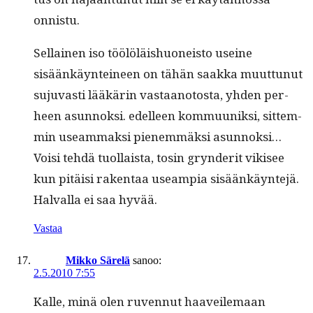
onnistu.
Sel­l­ainen iso töölöläishuoneis­to useine
sisäänkäyn­tei­neen on tähän saak­ka muut­tunut
suju­vasti lääkärin vas­taan­oto­s­ta, yhden per­
heen asun­nok­si. edelleen kom­muu­niksi, sit­tem­
min use­am­mak­si pienem­mäk­si asun­nok­si…
Voisi tehdä tuol­laista, tosin gryn­der­it vikisee
kun pitäisi rak­en­taa use­ampia sisäänkäyn­te­jä.
Hal­val­la ei saa hyvää.
Vastaa
Mikko Särelä
sanoo:
2.5.2010 7:55
Kalle, minä olen ruven­nut haaveile­maan