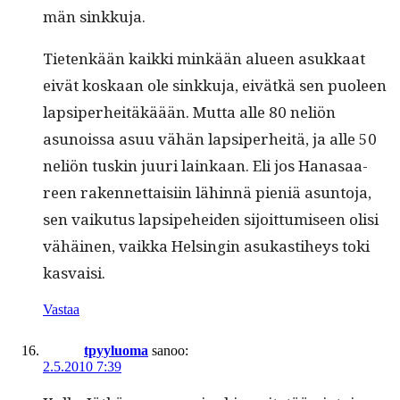
män sinkkuja.
Tietenkään kaik­ki minkään alueen asukkaat
eivät koskaan ole sinkku­ja, eivätkä sen puoleen
lap­siper­heitäkäään. Mut­ta alle 80 neliön
asunois­sa asuu vähän lap­siper­heitä, ja alle 50
neliön tuskin juuri lainkaan. Eli jos Hanasaa­
reen raken­net­taisi­in lähin­nä pieniä asun­to­ja,
sen vaiku­tus lap­sipehei­den sijoit­tumiseen olisi
vähäi­nen, vaik­ka Helsin­gin asukasti­heys toki
kasvaisi.
Vastaa
tpyyluoma
sanoo:
2.5.2010 7:39