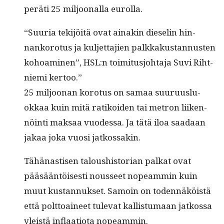
peräti 25 miljoon­al­la eurolla.
“Suuria tek­i­jöitä ovat ainakin dieselin hin­
nanko­ro­tus ja kul­jet­ta­jien palkkakus­tan­nusten
kohoami­nen”, HSL:n toim­i­tusjo­hta­ja Suvi Riht­
nie­mi kertoo.”
25 miljoo­nan koro­tus on samaa suu­ru­us­lu­
okkaa kuin mitä ratikoiden tai metron liiken­
nöin­ti mak­saa vuodessa. Ja tätä iloa saadaan
jakaa joka vuosi jatkossakin.
Tähä­nas­tisen taloushis­to­ri­an palkat ovat
pääsään­töis­es­ti nousseet nopeam­min kuin
muut kus­tan­nuk­set. Samoin on toden­näköistä
että polt­toaineet tule­vat kallis­tu­maan jatkos­sa
yleistä inflaa­tio­ta nopeammin.