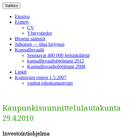
Siirry
Valikko
sisältöön
Etusivu
Esittely
CV
Yhteystiedot
Blogini säännöt
Julkaisut — tilaa kirjojani
Kunnallisvaalit
Seuraavat 400 000 helsinkiläistä
kunnallisvaaliohjelmani 2012
Kunnallisvaaliohjelmani 2008
Linkit
Kotisivuni ennen 1.5.2007
vanhat eduskuntasivuni
Kaupunkisuunnittelulautakunta
29.4.2010
Investoin­tio­hjel­ma