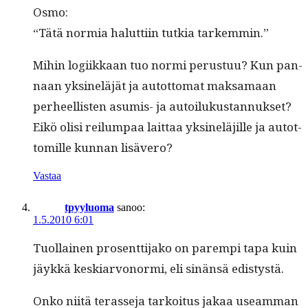
Osmo:
“Tätä normia halut­ti­in tutkia tarkemmin.”
Mihin logi­ikkaan tuo nor­mi perus­tuu? Kun pan­
naan yksineläjät ja autot­tomat mak­samaan
per­heel­lis­ten asum­is- ja autoilukus­tan­nuk­set?
Eikö olisi reilumpaa lait­taa yksineläjille ja autot­
tomille kun­nan lisävero?
Vastaa
tpyyluoma
sanoo:
1.5.2010 6:01
Tuol­lainen pros­ent­ti­jako on parem­pi tapa kuin
jäykkä keskiar­vonor­mi, eli sinän­sä edistystä.
Onko niitä terasse­ja tarkoi­tus jakaa use­am­man