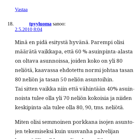
Vastaa
tpyyluoma
sanoo:
2.5.2010 8:04
Minä en pidä esi­tys­tä hyvänä. Parem­pi olisi
määrätä vaikka­pa, että 60 % asuin­pin­ta-alas­ta
on olta­va asun­nois­sa, joiden koko on yli 80
neliötä, kaavas­sa ehdotet­tu nor­mi johtaa tasan
80 neliön ja tasan 50 neliön asuntoihin.
Tai sit­ten vaik­ka niin että vähin­tään 40% asuin­
noista tulee olla yli 70 neliön kokoisia ja niiden
keskip­in­ta-ala tulee olla 80, 90, tms. neliötä.
Miten olisi sem­moinen porkkana iso­jen asun­to­
jen tekemisek­si kuin uus­van­ha palveli­jan