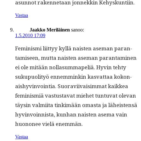
asun­not raken­netaan jon­nekkin Kehyskuntiin.
Vastaa
Jaakko Meriläinen
sanoo:
1.5.2010 17:09
Fem­i­nis­mi liit­tyy kyl­lä nais­ten ase­man paran­
tamiseen, mut­ta nais­ten ase­man paran­t­a­mi­nen
ei ole mitään nol­la­summapeliä. Hyvin tehty
sukupuoli­työ ennem­minkin kas­vat­taa kokon­
aishyv­in­voin­tia. Suo­ravi­ivaisim­mat kaikkea
fem­i­nis­miä vas­tus­ta­vat miehet tun­tu­vat ole­van
täysin valmi­ita tin­kimään omas­ta ja läheis­ten­sä
hyv­in­voin­nista, kun­han nais­ten ase­ma vain
huononee vielä enemmän.
Vastaa