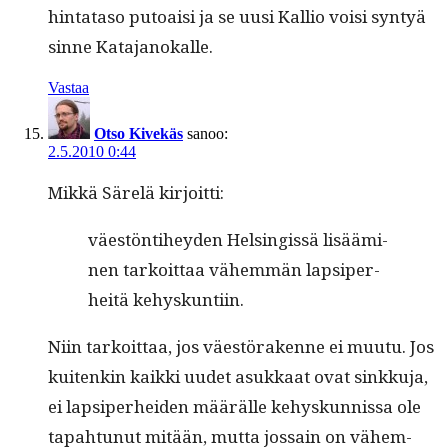
hin­tata­so putoaisi ja se uusi Kallio voisi syn­tyä
sinne Katajanokalle.
Vastaa
Otso Kivekäs
sanoo:
2.5.2010 0:44
Mikkä Särelä kirjoitti:
väestön­ti­hey­den Helsingis­sä lisäämi­
nen tarkoit­taa vähem­män lap­siper­
heitä kehyskuntiin.
Niin tarkoit­taa, jos väestörakenne ei muu­tu. Jos
kuitenkin kaik­ki uudet asukkaat ovat sinkku­ja,
ei lap­siper­hei­den määrälle kehyskun­nis­sa ole
tapah­tunut mitään, mut­ta jos­sain on vähem­