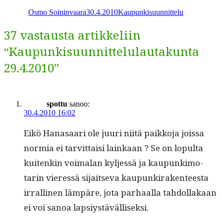
Osmo Soininvaara
30.4.2010
Kaupunkisuunnittelu
37 vastausta artikkeliin
“Kaupunkisuunnittelulautakunta
29.4.2010”
spottu
sanoo:
30.4.2010 16:02
Eikö Hanasaari ole juuri niitä paikko­ja jois­sa
normia ei tarvit­taisi lainkaan ? Se on lop­ul­ta
kuitenkin voimalan kyl­jessä ja kaupunki­mo­
tarin vier­essä sijait­se­va kaupunki­rak­en­teesta
irralli­nen läm­päre, jota parhaal­la tah­dol­lakaan
ei voi sanoa lapsiystävälliseksi.