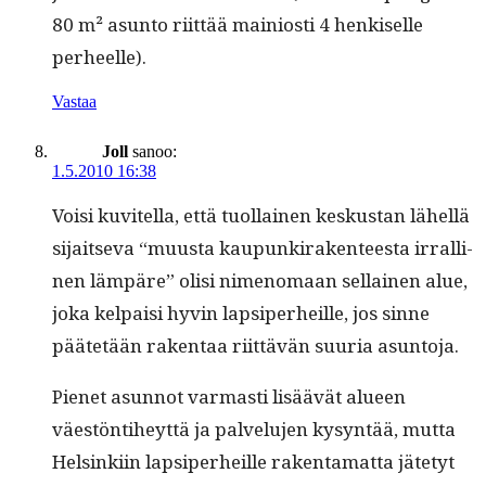
80 m² asun­to riit­tää main­iosti 4 henkiselle
perheelle).
Vastaa
Joll
sanoo:
1.5.2010 16:38
Voisi kuvitel­la, että tuol­lainen keskus­tan lähel­lä
sijait­se­va “muus­ta kaupunki­rak­en­teesta irralli­
nen läm­päre” olisi nimeno­maan sel­l­ainen alue,
joka kel­paisi hyvin lap­siper­heille, jos sinne
päätetään rak­en­taa riit­tävän suuria asuntoja.
Pienet asun­not var­masti lisäävät alueen
väestön­ti­heyt­tä ja palvelu­jen kysyn­tää, mut­ta
Helsinki­in lap­siper­heille rak­en­ta­mat­ta jäte­tyt