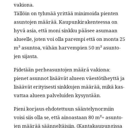
vakiona.
Täl­löin on tyh­mää yrit­tää min­i­moi­da pien­ten
asun­to­jen määrää. Kaupunki­rak­en­teessa on
hyvä asia, että moni sinkku pääsee asumaan
alueelle, joten voi olla parem­pi että on mon­ta 25
m² asun­toa, vähän harvem­pi­en 50 m² asun­to­
jen sijasta.
Pide­tään per­hea­sun­to­jen määrä vakiona:
pienet asun­not lisäävät alueen väestöti­heyt­tä ja
lisäävät eri­tyis­es­ti sinkku­jen määrää, mikä kas­
vat­taa alueen palvelu­iden kysyntään.
Pieni kor­jaus ehdotet­tuun sään­te­ly­normi­in
voisi siis olla se, että ain­oas­taan 80 m²+ asun­to­
jen määrää sään­neltäisi­in. (Kan­takaupungis­sa