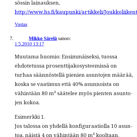
sössin lain­auk­sen,
http://www.hs.fi/kaupunki/artikkeli/Joukkoliik
Vastaa
Mikko Särelä
sanoo:
1.5.2010 13:17
Muu­ta­ma huomio: Ensim­mäisek­si, tuos­sa
ehdote­tus­sa pros­ent­ti­jakosys­tee­mis­sä on
turhaa sään­nöstel­lä pie­nien asun­to­jen määrää,
kos­ka se vaa­timus että 40% asun­noista on
vähin­tään 80 m² säätelee myös pien­ten asun­to­
jen kokoa.
Esimerk­ki 1.
Jos talos­sa on yhdel­lä kon­fig­u­raa­ti­ol­la 10 asun­
toa, näistä 4 on vähin­tään 80 m² kooltaan.