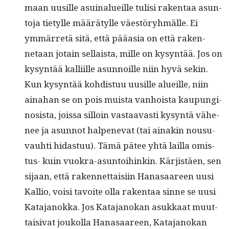
maan uusille asuinalueille tulisi rak­en­taa asun­
to­ja tietylle määrätylle väestöryh­mälle. Ei
ymmär­retä sitä, että pääa­sia on että raken­
netaan jotain sel­l­aista, mille on kysyn­tää. Jos on
kysyn­tää kalli­ille asun­noille niin hyvä sekin.
Kun kysyn­tää kohdis­tuu uusille alueille, niin
aina­han se on pois muista van­hoista kaupungi­
nosista, jois­sa sil­loin vas­taavasti kysyn­tä vähe­
nee ja asun­not halpenevat (tai ainakin nousu­
vauhti hidas­tuu). Tämä pätee yhtä lail­la omis­
tus- kuin vuokra-asun­toi­hinkin. Kär­jistäen, sen
sijaan, että raken­net­taisi­in Hanasaa­reen uusi
Kallio, voisi tavoite olla rak­en­taa sinne se uusi
Kata­janok­ka. Jos Kata­janokan asukkaat muut­
taisi­vat joukol­la Hanasaa­reen, Kata­janokan