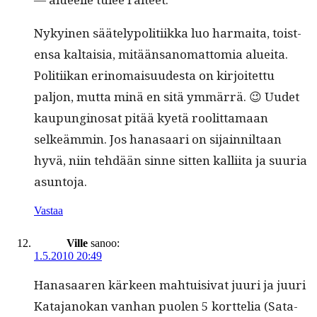
Nykyi­nen sääte­ly­poli­ti­ik­ka luo har­mai­ta, tois­t­
en­sa kaltaisia, mitään­sanomat­to­mia aluei­ta.
Poli­ti­ikan eri­no­maisu­ud­es­ta on kir­joitet­tu
paljon, mut­ta minä en sitä ymmär­rä. 😉 Uudet
kaupungi­nosat pitää kyetä roolit­ta­maan
selkeäm­min. Jos hanasaari on sijain­nil­taan
hyvä, niin tehdään sinne sit­ten kalli­ita ja suuria
asuntoja.
Vastaa
Ville
sanoo:
1.5.2010 20:49
Hanasaaren kär­keen mah­tu­isi­vat juuri ja juuri
Kata­janokan van­han puolen 5 kort­telia (Sata­