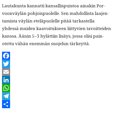
Lau­takun­ta kan­nat­ti kansal­lispuis­toa ainakin Por­
voon­väylän pohjois­puolelle. Sen mah­dol­lista laa­jen­
tamista väylän eteläpuolelle pitää tarkastel­la
yhdessä muiden kaavoituk­seen liit­tyvien tavoit­tei­den
kanssa. Äänin 5–3 hylät­ti­in lisäys, jos­sa olisi pain­
otet­tu vähän enem­män suo­jelun tärkeyttä.
Facebook
Twitter
Email
LinkedIn
WhatsApp
Telegram
Kirjoittaja
Julkaistu
Kategoriat
Share