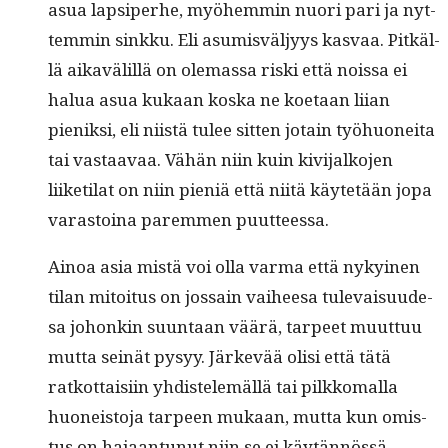
asua lap­siper­he, myöhem­min nuori pari ja nyt­
tem­min sinkku. Eli asum­isväljyys kas­vaa. Pitkäl­
lä aikavälil­lä on ole­mas­sa ris­ki että nois­sa ei
halua asua kukaan kos­ka ne koetaan liian
pieniksi, eli niistä tulee sit­ten jotain työhuonei­ta
tai vas­taavaa. Vähän niin kuin kivi­jalko­jen
liiketi­lat on niin pieniä että niitä käytetään jopa
varas­toina parem­men puutteessa.
Ain­oa asia mis­tä voi olla var­ma että nykyi­nen
tilan mitoi­tus on jos­sain vai­heesa tule­vaisu­ude­
sa johonkin suun­taan väärä, tarpeet muut­tuu
mut­ta seinät pysyy. Järkevää olisi että tätä
ratkot­taisi­in yhdis­telemäl­lä tai pilkko­ma­l­la
huoneis­to­ja tarpeen mukaan, mut­ta kun omis­
tus on hajaan­tunut niin se ei käytän­nössä