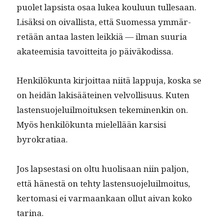
puo­let lap­sista osaa lukea koulu­un tulle­saan.
Lisäk­si on oival­lista, että Suomes­sa ymmär­
retään antaa las­ten leikkiä — ilman suuria
aka­teemisia tavoit­tei­ta jo päiväkodissa.
Henkilökun­ta kir­joit­taa niitä lap­pu­ja, kos­ka se
on hei­dän lak­isääteinen velvol­lisu­us. Kuten
las­ten­suo­jeluil­moituk­sen tekem­i­nenkin on.
Myös henkilökun­ta mielel­lään kar­sisi
byrokratiaa.
Jos laps­es­tasi on oltu huolisaan niin paljon,
että hänestä on tehty las­ten­suo­jeluil­moi­tus,
ker­tomasi ei var­maankaan ollut aivan koko
tarina.