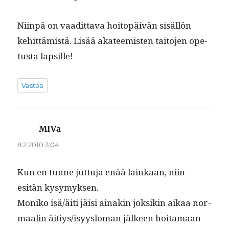
Niin­pä on vaa­dit­ta­va hoitopäivän sisäl­lön
kehit­tämistä. Lisää aka­teemis­ten taito­jen ope­
tus­ta lapsille!
Vastaa
MIVa
sanoo:
8.2.2010 3:04
Kun en tunne jut­tu­ja enää lainkaan, niin
esitän kysymyksen.
Moniko isä/äiti jäisi ainakin jok­sikin aikaa nor­
maalin äitiys/isyysloman jäl­keen hoita­maan