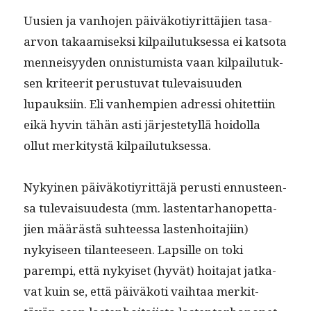
Uusien ja van­ho­jen päiväkotiyrit­täjien tasa-
arvon takaamisek­si kil­pailu­tuk­ses­sa ei kat­so­ta
men­neisyy­den onnis­tu­mista vaan kil­pailu­tuk­
sen kri­teer­it perus­tu­vat tule­vaisu­u­den
lupauk­si­in. Eli van­hempi­en adres­si ohitet­ti­in
eikä hyvin tähän asti jär­jestetyl­lä hoidol­la
ollut merk­i­tys­tä kilpailutuksessa.
Nykyi­nen päiväkotiyrit­täjä perusti ennus­teen­
sa tule­vaisu­ud­es­ta (mm. las­ten­tarhanopet­ta­
jien määrästä suh­teessa las­ten­hoita­ji­in)
nykyiseen tilanteeseen. Lap­sille on toki
parem­pi, että nykyiset (hyvät) hoita­jat jatka­
vat kuin se, että päiväkoti vai­h­taa merkit­