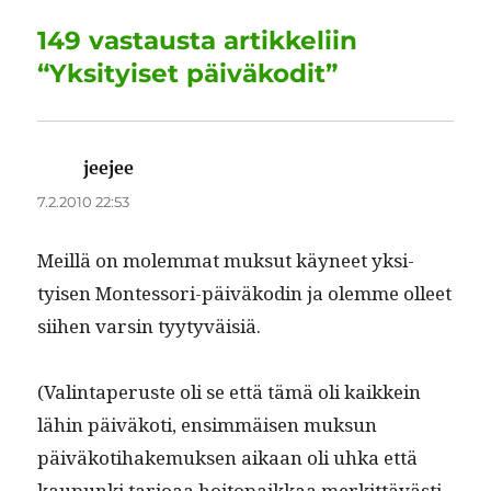
o
I
p
a
149 vastausta artikkeliin
o
n
p
m
“Yksityiset päiväkodit”
k
jeejee
sanoo:
7.2.2010 22:53
Meil­lä on molem­mat muk­sut käyneet yksi­
tyisen Montes­sori-päiväkodin ja olemme olleet
siihen varsin tyytyväisiä.
(Val­in­ta­pe­ruste oli se että tämä oli kaikkein
lähin päiväkoti, ensim­mäisen muk­sun
päiväkoti­hake­muk­sen aikaan oli uhka että
kaupun­ki tar­joaa hoitopaikkaa merkit­tävästi