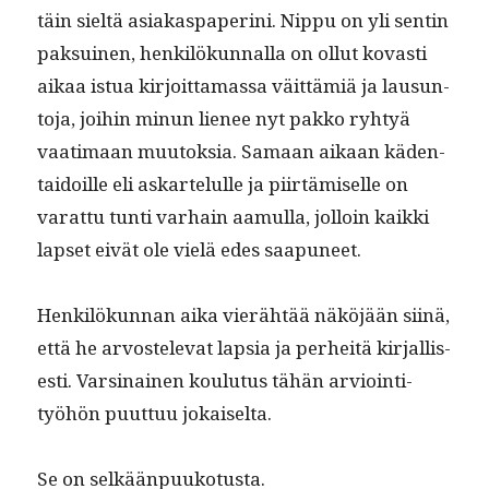
täin sieltä asi­akas­pa­peri­ni. Nip­pu on yli sentin
pak­suinen, henkilökun­nal­la on ollut kovasti
aikaa istua kir­joit­ta­mas­sa väit­tämiä ja lausun­
to­ja, joi­hin min­un lie­nee nyt pakko ryhtyä
vaa­ti­maan muu­tok­sia. Samaan aikaan käden­
taidoille eli askartelulle ja piirtämiselle on
varat­tu tun­ti varhain aamul­la, jol­loin kaik­ki
lapset eivät ole vielä edes saapuneet.
Henkilökun­nan aika vierähtää näköjään siinä,
että he arvostel­e­vat lap­sia ja per­heitä kir­jal­lis­
es­ti. Varsi­nainen koulu­tus tähän arvioin­ti­
työhön puut­tuu jokaiselta.
Se on selkäänpuukotusta.