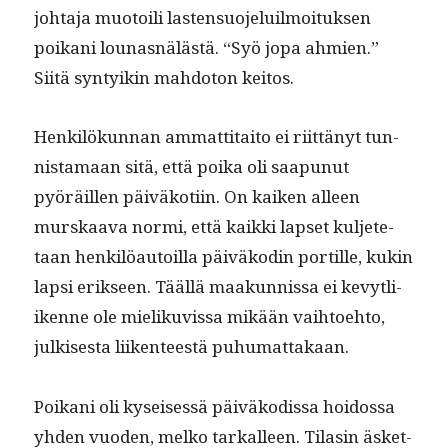
johta­ja muo­toili las­ten­suo­jeluil­moituk­sen
poikani lounas­nälästä. “Syö jopa ahmien.”
Siitä syn­tyikin mah­do­ton keitos.
Henkilökun­nan ammat­ti­taito ei riit­tänyt tun­
nista­maan sitä, että poi­ka oli saa­punut
pyöräillen päiväkoti­in. On kaiken alleen
murskaa­va nor­mi, että kaik­ki lapset kul­jete­
taan henkilöau­toil­la päiväkodin por­tille, kukin
lap­si erik­seen. Tääl­lä maakun­nis­sa ei kevytli­
ikenne ole mieliku­vis­sa mikään vai­h­toe­hto,
julkises­ta liiken­teestä puhumattakaan.
Poikani oli kyseisessä päiväkodis­sa hoi­dos­sa
yhden vuo­den, melko tarkalleen. Tilasin äsket­