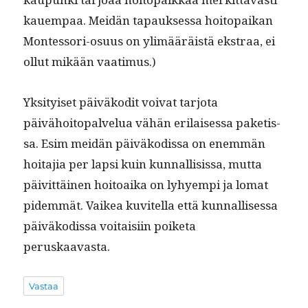
kauem­paa. Mei­dän tapauk­ses­sa hoitopaikan
Montes­sori-osu­us on ylimääräistä ekstraa, ei
ollut mikään vaatimus.)
Yksi­tyiset päiväkodit voivat tar­jo­ta
päivähoitopalvelua vähän eri­laises­sa paketis­
sa. Esim mei­dän päiväkodis­sa on enem­män
hoita­jia per lap­si kuin kun­nal­li­sis­sa, mut­ta
päivit­täi­nen hoitoai­ka on lyhyem­pi ja lomat
pidem­mät. Vaikea kuvitel­la että kun­nal­lises­sa
päiväkodis­sa voitaisi­in poike­ta
peruskaavasta.
Vastaa