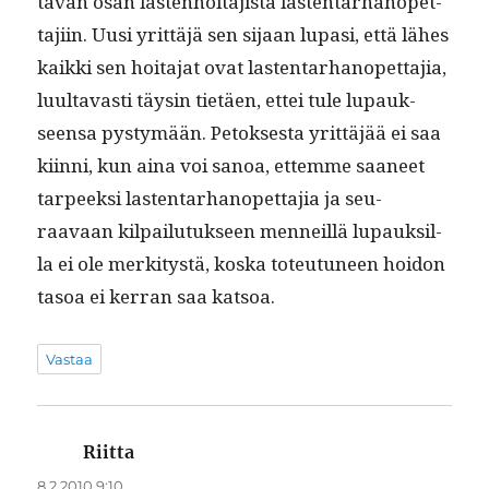
tävän osan las­ten­hoita­jista las­ten­tarhanopet­
ta­ji­in. Uusi yrit­täjä sen sijaan lupasi, että läh­es
kaik­ki sen hoita­jat ovat las­ten­tarhanopet­ta­jia,
luul­tavasti täysin tietäen, ettei tule lupauk­
seen­sa pystymään. Petok­ses­ta yrit­täjää ei saa
kiin­ni, kun aina voi sanoa, ettemme saa­neet
tarpeek­si las­ten­tarhanopet­ta­jia ja seu­
raavaan kil­pailu­tuk­seen men­neil­lä lupauk­sil­
la ei ole merk­i­tys­tä, kos­ka toteu­tuneen hoidon
tasoa ei ker­ran saa katsoa.
Vastaa
Riitta
sanoo:
8.2.2010 9:10