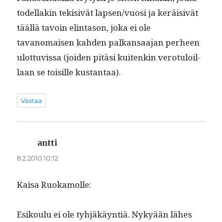
todel­lakin tek­i­sivät lapsen/vuosi ja keräi­sivät
tääl­lä tavoin elin­ta­son, joka ei ole
tavanomaisen kah­den palka­nsaa­jan per­heen
ulot­tuvis­sa (joiden pitäsi kuitenkin vero­tu­loil­
laan se toisille kustantaa).
Vastaa
antti
sanoo:
8.2.2010 10:12
Kaisa Ruokamolle:
Esik­oulu ei ole tyhjäkäyn­tiä. Nykyään läh­es