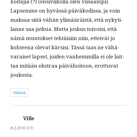
hoita­jia (?) (ensivi­ikol­la olen viisaampi).
Lapsemme on hyvässä päiväkodis­sa, ja voin
mak­saa siitä vähän ylimääräistä, että nykyti­
lanne saa jatkua. Mut­ta joskus toivoisi, että
nämä muu­tok­set tehtäisi­in niin, etteivät jo
kohteena ole­vat kär­sisi. Tässä taas ne vähä­
varaiset lapset, joiden van­hem­mil­la ei ole lait­
taa mitään ekstraa päivähoitoon, erot­tuvat
joukosta.
Vastaa
Ville
sanoo:
8.2.2010 0:11