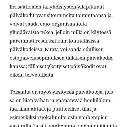
Eri säätiöi­den tai yhdis­tys­ten ylläpitämät
päiväkodit ovat sitoutunei­ta toim­intaansa ja
voivat saa­da emo-organ­isaa­ti­ol­ta
ylimääräistä tukea, jol­loin niil­lä on käytössä
parem­mat resurssit kuin kun­nal­li­sis­sa
päiväkodeis­sa. Kun­ta voi saa­da edullisen
ostopalvelu­sopimuk­sen täl­laisen päiväkodin
kanssa; täl­laiset yksi­tyiset päiväkodit ovat
oikein tervetulleita.
Toisaal­ta on myös yksi­ty­isiä päiväkote­ja, jois­
sa on liian vähän ja epäpätevää henkilökun­
taa, liian ahtaat ja puut­teel­liset tilat ja
esimerkik­si ruokahuolto osin van­hempi­en
vas­tu­ul­la (ja silti van­hem­mat voivat pitää niitä