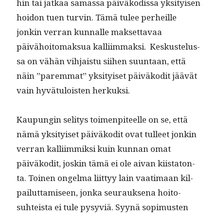
hin tai jatkaa samas­sa päiväkodis­sa yksi­tyisen
hoidon tuen turvin. Tämä tulee per­heille
jonkin ver­ran kun­nalle mak­set­tavaa
päivähoit­o­mak­sua kalli­im­mak­si. Keskustelus­
sa on vähän vih­jais­tu siihen suun­taan, että
näin ”parem­mat” yksi­tyiset päiväkodit jäävät
vain hyvä­tu­lois­t­en herkuksi.
Kaupun­gin seli­tys toimen­piteelle on se, että
nämä yksi­tyiset päiväkodit ovat tulleet jonkin
ver­ran kalli­im­mik­si kuin kun­nan omat
päiväkodit, joskin tämä ei ole aivan kiis­ta­ton­
ta. Toinen ongel­ma liit­tyy lain vaa­ti­maan kil­
pailut­tamiseen, jon­ka seu­rauk­se­na hoito­
suhteista ei tule pysyviä. Syynä sopimusten