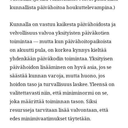
kun­nal­lista päivähoitoa houkuttelevampina.)
Kun­nal­la on vas­tuu kaikesta päivähoi­dos­ta ja
velvol­lisu­us valvoa yksi­ty­is­ten päiväko­tien
toim­intaa — mut­ta kun päivähoitopaikoista
on aku­ut­ti pula, on korkea kyn­nys kieltää
yhdenkään päiväkodin toim­intaa. Yksi­tyisen
päivähoidon lisäämi­nen on hyvä asia, jos se
säästää kun­nan varo­ja, mut­ta huono, jos
hoidon taso ja tur­val­lisu­us las­kee. Yleen­sä on
valitet­tavasti niin, että min­imi­nor­mi on se,
joka määrit­tää toimin­nan tason. Sik­si
resursse­ja tarvi­taan lisää valvon­taan, että
edes min­imi­vaa­timuk­set täytetään.