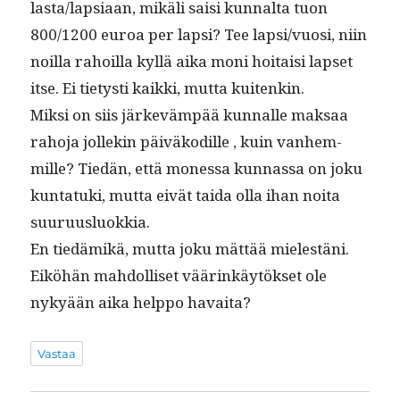
lasta/lapsiaan, mikäli saisi kunnal­ta tuon
800/1200 euroa per lap­si? Tee lapsi/vuosi, niin
noil­la rahoil­la kyl­lä aika moni hoitaisi lapset
itse. Ei tietysti kaik­ki, mut­ta kuitenkin.
Mik­si on siis järkeväm­pää kun­nalle mak­saa
raho­ja jollekin päiväkodille , kuin van­hem­
mille? Tiedän, että mon­es­sa kun­nas­sa on joku
kun­tatu­ki, mut­ta eivät tai­da olla ihan noi­ta
suuruusluokkia.
En tiedämikä, mut­ta joku mät­tää mielestäni.
Eiköhän mah­dol­liset väärinkäytök­set ole
nykyään aika help­po havaita?
Vastaa