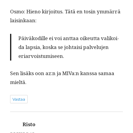
Osmo: Hieno kir­joi­tus. Tätä en tosin ymmär­rä
laisinkaan:
Päiväkodille ei voi anttaa oikeut­ta valikoi­
da lap­sia, kos­ka se johtaisi palvelu­jen
eriarvoistumiseen.
Sen lisäks oon az:n ja MIVa:n kanssa samaa
mieltä.
Vastaa
Risto
sanoo: