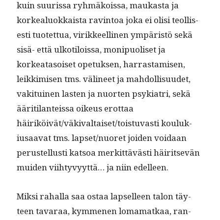
kuin suuris­sa ryh­mäkois­sa, maukas­ta ja
korkealu­okkaista rav­in­toa joka ei olisi teol­lis­
es­ti tuotet­tua, virik­keelli­nen ympäristö sekä
sisä- että ulkotilois­sa, monipuoliset ja
korkeata­soiset opetuk­sen, har­ras­tamisen,
leikkimisen tms. väli­neet ja mah­dol­lisu­udet,
vak­i­tu­inen las­ten ja nuorten psyki­a­tri, sekä
ääri­ti­lanteis­sa oikeus erot­taa
häiriköivät/väkivaltaiset/toistuvasti kouluk­
iusaa­vat tms. lapset/nuoret joiden voidaan
perustel­lusti kat­soa merkit­tävästi häir­it­sevän
muiden viihtyvyyt­tä… ja niin edelleen.
Mik­si rahal­la saa ostaa lapselleen talon täy­
teen tavaraa, kymme­nen loma­matkaa, ran­