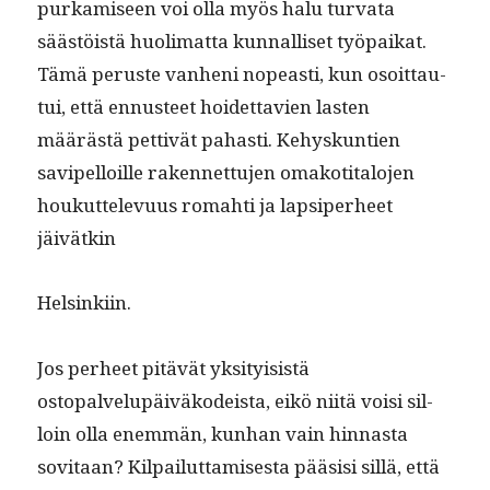
purkamiseen voi olla myös halu tur­va­ta
säästöistä huoli­mat­ta kun­nal­liset työ­paikat.
Tämä peruste van­heni nopeasti, kun osoit­tau­
tui, että ennus­teet hoidet­tavien las­ten
määrästä pet­tivät pahasti. Kehyskun­tien
savipel­loille raken­net­tu­jen omakoti­talo­jen
houkut­tele­vu­us rom­ahti ja lap­siper­heet
jäivätkin
Helsinki­in.
Jos per­heet pitävät yksi­ty­i­sistä
ostopalvelupäiväkodeista, eikö niitä voisi sil­
loin olla enem­män, kun­han vain hin­nas­ta
sovi­taan? Kil­pailut­tamis­es­ta pää­sisi sil­lä, että