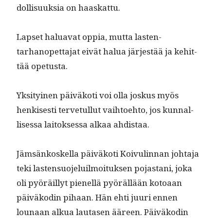
dol­lisuuk­sia on haaskattu.
Lapset halu­a­vat oppia, mut­ta las­ten­
tarhanopet­ta­jat eivät halua jär­jestää ja kehit­
tää opetusta.
Yksi­tyi­nen päiväkoti voi olla joskus myös
henkises­ti ter­ve­tul­lut vai­h­toe­hto, jos kun­nal­
lises­sa laitok­ses­sa alkaa ahdistaa.
Jäm­sänkoskel­la päiväkoti Koivulin­nan johta­ja
teki las­ten­suo­jeluil­moituk­sen pojas­tani, joka
oli pyöräil­lyt pienel­lä pyöräl­lään kotoaan
päiväkodin pihaan. Hän ehti juuri ennen
lounaan alkua lau­tasen ääreen. Päiväkodin