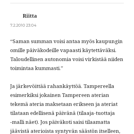
Riitta
sanoo:
7.2.2010 23:04
“Saman sum­man voisi antaa myös kaupun­gin
omille päiväkodeille vapaasti käytet­täväk­si.
Taloudelli­nen autono­mia voisi virk­istää niiden
toim­intaa kummasti.”
Ja järkevöit­tää rahankäyt­töä. Tam­pereel­la
esimerkik­si jokainen Tam­pereen ater­ian
tekemä ate­ria mak­se­taan erik­seen ja ate­ri­at
tilataan edel­lisenä päivänä (tilaa­ja-tuot­ta­ja
‑malli näet). Jos päiväkoti saisi tilaa­mat­ta
jäävistä ate­ri­oista syn­tyvän säästön itselleen,