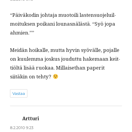
“Päiväkodin johta­ja muo­toili las­ten­suo­jeluil­
moituk­sen poikani lounas­nälästä. “Syö jopa
ahmien.””
Mei­dän hoikalle, mut­ta hyvin syövälle, pojalle
on kuulem­ma joskus joudut­tu hake­maan keit­
tiöltä lisää ruokaa. Mil­laisethan paper­it
siitäkin on tehty?
Vastaa
Artturi
sanoo:
8.2.2010 9:23