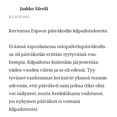
Jaakko Särelä
sanoo:
8.2.2010 8:52
Ker­to­mus Espoon päiväkodin kilpailutuksesta:
Eräässä espoolaises­sa ostopalvelupäiväkodis­
sa oli päiväkoti­in erit­täin tyy­tyväisiä van­
hempia. Kil­pailu­tus kuitenkin jär­jestetään
viiden vuo­den välein ja se oli edessä. Tyy­
tyväiset van­hem­mat kerä­sivät yksis­sä tuumin
adressin, että päiväkoti saisi jatkaa (tilat oli­si­
vat säi­lyneet, mut­ta henkilökun­ta vai­h­tunut,
jos nykyi­nen päiväkoti ei voit­taisi
kilpailutusta).