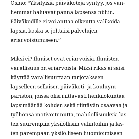
Osmo: “Yksi­ty­isiä päiväkote­ja syn­tyy, jos van­
hem­mat halu­a­vat pan­na lapsen­sa niihin.
Päiväkodille ei voi anttaa oikeut­ta valikoi­da
lap­sia, kos­ka se johtaisi palvelu­jen
eriarvoistumiseen.”
Mik­si ei? Ihmiset ovat eri­ar­voisia. Ihmis­ten
var­al­lisu­us on eri­ar­voista. Mik­si rikas ei saisi
käyt­tää var­al­lisu­ut­taan tar­jo­tak­seen
lapselleen sel­l­aisen päiväkoti- ja kouluym­
päristön, jois­sa olisi riit­tävästi henkilökun­taa
lap­simäärää kohden sekä riit­tävän osaavaa ja
työhön­sä motivoitunut­ta, mah­dol­lisuuk­sia las­
ten suurem­pi­in yksilöl­lisi­in val­in­toi­hin ja las­
ten parem­paan yksilöl­liseen huomioimiseen