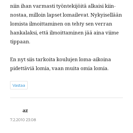
niin ihan var­masti työn­tek­i­jöitä alka­isi kiin­
nos­taa, mil­loin lapset lomail­e­vat. Nykyisel­lään
lomista ilmoit­ta­mi­nen on tehty sen ver­ran
han­kalak­si, että ilmoit­ta­mi­nen jää aina viime
tippaan.
En nyt siis tarkoi­ta koulu­jen loma-aikoina
pidet­täviä lomia, vaan mui­ta omia lomia.
Vastaa
az
sanoo:
7.2.2010 23:08