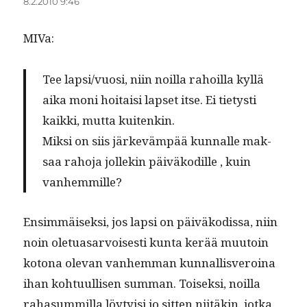
8.2.2010 9:46
MIVa:
Tee lapsi/vuosi, niin noil­la rahoil­la kyl­lä
aika moni hoitaisi lapset itse. Ei tietysti
kaik­ki, mut­ta kuitenkin.
Mik­si on siis järkeväm­pää kun­nalle mak­
saa raho­ja jollekin päiväkodille , kuin
vanhemmille?
Ensim­mäisek­si, jos lap­si on päiväkodis­sa, niin
noin ole­t­u­asar­vois­es­ti kun­ta kerää muu­toin
kotona ole­van van­hem­man kun­nal­lisveroina
ihan kohtu­ullisen sum­man. Toisek­si, noil­la
raha­sum­mil­la löy­ty­isi jo sit­ten niitäkin, jot­ka