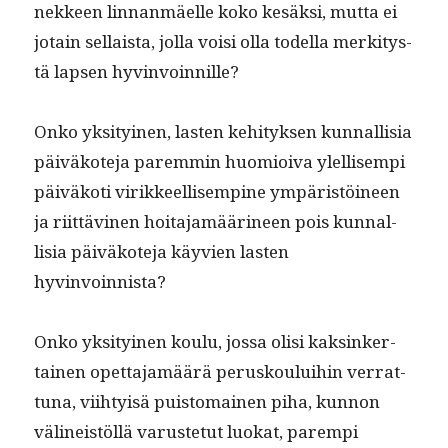
nek­keen lin­nan­mäelle koko kesäk­si, mut­ta ei
jotain sel­l­aista, jol­la voisi olla todel­la merk­i­tys­
tä lapsen hyvinvoinnille?
Onko yksi­tyi­nen, las­ten kehi­tyk­sen kun­nal­lisia
päiväkote­ja parem­min huomioi­va ylel­lisem­pi
päiväkoti virik­keel­lisempine ympäristöi­neen
ja riit­tävi­nen hoita­jamääri­neen pois kun­nal­
lisia päiväkote­ja käyvien las­ten
hyvinvoinnista?
Onko yksi­tyi­nen koulu, jos­sa olisi kaksinker­
tainen opet­ta­jamäärä perusk­oului­hin ver­rat­
tuna, viihty­isä puis­tom­ainen piha, kun­non
välineistöl­lä varuste­tut luokat, parem­pi