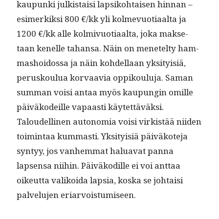
kaupun­ki julk­istaisi lap­siko­htaisen hin­nan –
esimerkik­si 800 €/kk yli kolme­vuo­ti­aal­ta ja
1200 €/kk alle kolmivuo­ti­aal­ta, joka mak­se­
taan kenelle tahansa. Näin on menetel­ty ham­
mashoi­dos­sa ja näin kohdel­laan yksi­ty­isiä,
perusk­oulua kor­vaavia oppik­oulu­ja. Saman
sum­man voisi antaa myös kaupun­gin omille
päiväkodeille vapaasti käytet­täväk­si.
Taloudelli­nen autono­mia voisi virk­istää niiden
toim­intaa kum­masti. Yksi­ty­isiä päiväkote­ja
syn­tyy, jos van­hem­mat halu­a­vat pan­na
lapsen­sa niihin. Päiväkodille ei voi anttaa
oikeut­ta valikoi­da lap­sia, kos­ka se johtaisi
palvelu­jen eriarvoistumiseen.