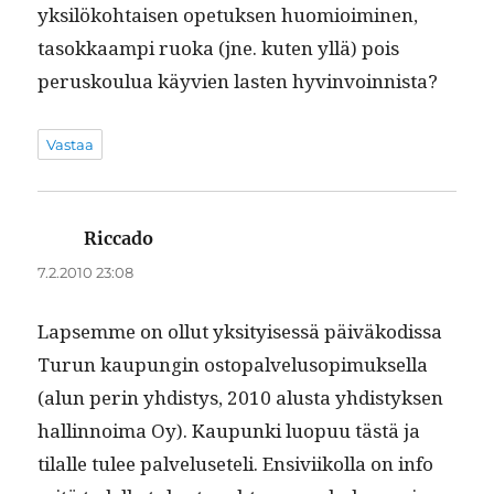
yksilöko­htaisen opetuk­sen huomioimi­nen,
tasokkaampi ruo­ka (jne. kuten yllä) pois
perusk­oulua käyvien las­ten hyvinvoinnista?
Vastaa
Riccado
sanoo:
7.2.2010 23:08
Lapsemme on ollut yksi­tyisessä päiväkodis­sa
Turun kaupun­gin ostopalvelu­sopimuk­sel­la
(alun perin yhdis­tys, 2010 alus­ta yhdis­tyk­sen
hallinnoima Oy). Kaupun­ki luop­uu tästä ja
tilalle tulee palveluseteli. Ensivi­ikol­la on info