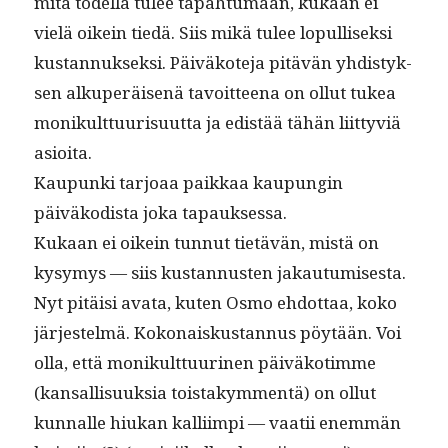
mitä todel­la tulee tapah­tu­maan, kukaan ei
vielä oikein tiedä. Siis mikä tulee lop­ullisek­si
kus­tan­nuk­sek­si. Päiväkote­ja pitävän yhdis­tyk­
sen alku­peräisenä tavoit­teena on ollut tukea
monikult­tuurisu­ut­ta ja edis­tää tähän liit­tyviä
asioita.
Kaupun­ki tar­joaa paikkaa kaupun­gin
päiväkodista joka tapauksessa.
Kukaan ei oikein tun­nut tietävän, mis­tä on
kysymys — siis kus­tan­nusten jakautumisesta.
Nyt pitäisi ava­ta, kuten Osmo ehdot­taa, koko
jär­jestelmä. Kokon­aiskus­tan­nus pöytään. Voi
olla, että monikult­tuuri­nen päiväko­timme
(kansal­lisuuk­sia tois­takym­men­tä) on ollut
kun­nalle hiukan kalli­impi — vaatii enem­män