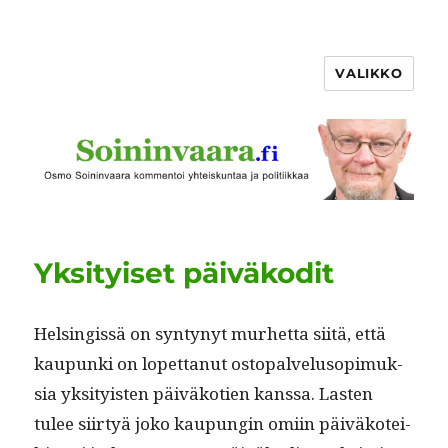
VALIKKO
Yksityiset päiväkodit
Helsingis­sä on syn­tynyt murhet­ta siitä, että
kaupun­ki on lopet­tanut ostopalvelu­sopimuk­
sia yksi­ty­is­ten päiväko­tien kanssa. Las­ten
tulee siir­tyä joko kaupun­gin omi­in päiväkotei­