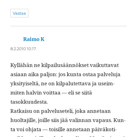
Vastaa
Raimo K
sanoo:
8.2.2010 10:17
Kyl­lähän ne kil­pailusään­nök­set vaikut­ta­vat
asi­aan aika paljon: jos kun­ta ostaa palvelu­ja
yksi­tyiseltä, ne on kil­pa­lutet­ta­va ja useim­
miten halvin voit­taa — eli se siitä
tasokkuudesta.
Ratkaisu on palveluseteli, joka annetaan
huolta­jille, joille siis jää valin­nan vapaus. Kun­
ta voi ohja­ta — toisille annetaan päiväkoti­