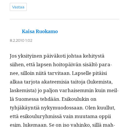
Vastaa
Kaisa Ruokamo
sanoo:
8.2.2010 1:02
Jos yksi­tyi­nen päiväkoti johtaa kehi­tys­tä
siihen, että lapsen hoitopäivän sisältö para­
nee, sil­loin niitä tarvi­taan. Lapselle pitäisi
alkaa tar­jo­ta aka­teemisia taito­ja (lukemista,
laskemista) jo paljon varhaisem­min kuin meil­
lä Suomes­sa tehdään. Esik­oulukin on
tyhjäkäyn­tiä nyky­muo­dos­saan. Olen kuul­lut,
että esik­ouluryh­mis­sä vain muu­ta­ma oppii
esim. luke­maan. Se on iso vahinko, sil­lä mah­