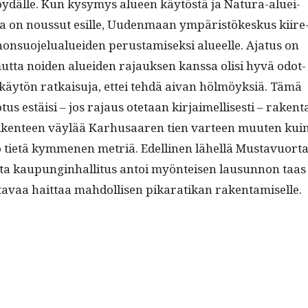
öy­dälle. Kun kysymys alueen käytöstä ja Natu­ra-aluei­
ta on nous­sut esille, Uuden­maan ympäristökeskus kiire
non­suo­jelu­aluei­den perus­tamisek­si alueelle. Aja­tus on
­ta noiden aluei­den rajauk­sen kanssa olisi hyvä odot­
äytön ratkaisu­ja, ettei tehdä aivan hölmöyk­siä. Tämä
­tus estäisi – jos rajaus ote­taan kir­jaimel­lis­es­ti – rak­en­t
iiken­teen väylää Karhusaaren tien var­teen muuten kui
o tietä kymme­nen metriä. Edelli­nen lähel­lä Mus­tavuor­t
s­ta kaupung­in­hal­li­tus antoi myön­teisen lausun­non taas
­tavaa hait­taa mah­dol­lisen pikaratikan rakentamiselle.