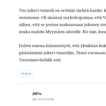
Tuo jok­eri-tun­neli on erit­täin tärkeä han­ke, ko
en­tamisen. Oli sinän­sä surkuhu­paisaa, että 
siihen, että se joutuu mak­samaan jokusen ton­n
muka mah­du Myymäen alueelle. No niin, kuu­l
Eniten min­ua häm­mästyt­ti, että yksikään kokoom
päästämistä jok­eri-tun­neli­in. Tämä var­maa
Tuusu­lan­väylälle asti.
Vastaa
JiiPee
sanoo:
28.1.2010 23:58