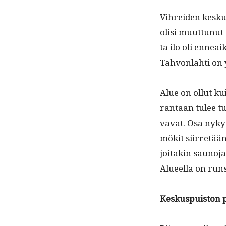
Vihrei­den keskust
olisi muut­tunut 
ta ilo oli ennea
Tahvon­lahti on
Alue on ollut k
rantaan tulee tu
va­vat. Osa nyky
mök­it siir­retää
joitakin sauno­ja
Alueel­la on run­
Keskus­puis­ton