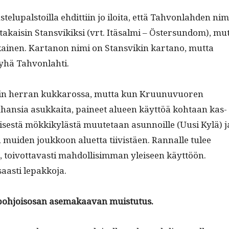
elu­pal­stoil­la ehdit­ti­in jo iloi­ta, että Tahvon­lah­den nim
takaisin Stans­vikik­si (vrt. Itäsal­mi – Öster­sun­dom), mu
ikainen. Kar­tanon nimi on Stans­vikin kar­tano, mut­ta
 yhä Tahvonlahti.
uin her­ran kukkarossa, mut­ta kun Kru­unuvuoren
han­sia asukkai­ta, paineet alueen käyt­töä kohtaan kas­
is­es­tä mökkikylästä muute­taan asun­noille (Uusi Kylä) j
n muiden joukkoon aluet­ta tiivistäen. Ran­nalle tulee
, toiv­ot­tavasti mah­dol­lisim­man yleiseen käyt­töön.
saasti lepakkoja.
 pohjoisosan ase­makaa­van muistutus.