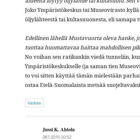
alueelta löy­tyy öljylähde tai kul­ta­suoni. Sen 
Joko Ympäristökeskus tai Museovi­ras­to kyl­lä 
öljyläh­teestä tai kul­ta­su­uon­es­ta, eli sama­pa 
Edelli­nen lähel­lä Mus­tavuor­ta ole­va han­ke, 
tuot­taa huo­mat­tavaa hait­taa mah­dol­lisen p
No voihan sen ratikankin viedä tun­neli­in, ku
Ympäristökeskuk­selle (ja saman tien Museovi­
to voi sit­ten käyt­tää tämän mielestään parhait
ostaa Etelä-Suo­ma­laista met­sää suo­jeltavak­si t
Vastaa
Jussi K. Ahtola
sanoo:
28.1.2010 20:52