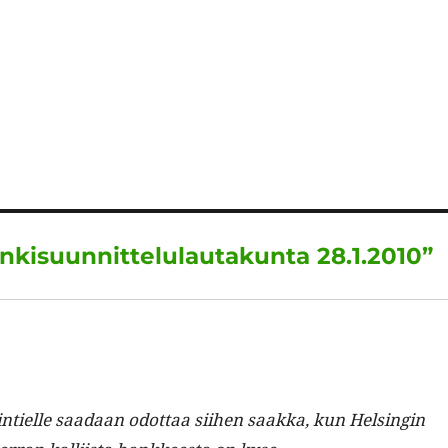
unkisuunnittelulautakunta 28.1.2010”
k­in­tielle saadaan odot­taa siihen saak­ka, kun Helsin­gin