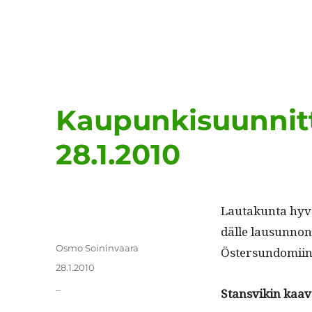
Kaupunkisuunnit
28.1.2010
Lau­takun­ta hy
dälle lausun­non
Kirjoittaja
Osmo Soininvaara
Östersundomiin
Julkaistu
28.1.2010
Kategoriat
_
Stans­vikin kaa