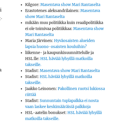
Kilgore
:
Masentava show Mari Rantaselta
i
Erastotenes aleksandrilainen
:
Masentava
show Mari Rantaselta
t­
mikään muu politiikka kuin reaalipolitiikka
ei ole toimivaa politiikkaa
:
Masentava show
Mari Rantaselta
Maria Järvinen
:
Hyväosaisten alueiden
lapsia huono-osaisten kouluihin?
liikenne- ja kaupunkisuunnittelulle ja
HSL:lle
:
HSL häviää lyhyillä matkoilla
takseille.
a
Stadist
:
Masentava show Mari Rantaselta
Stadist
:
HSL häviää lyhyillä matkoilla
takseille.
Jaakko Leinonen
:
Pakollinen ruotsi lukiossa
riittää
Stadist
:
Sunnuntain tuplapalkka ei nosta
vaan laskee keskimääräisiä palkkoja
HSL-aatelin bonukset
:
HSL häviää lyhyillä
matkoilla takseille.