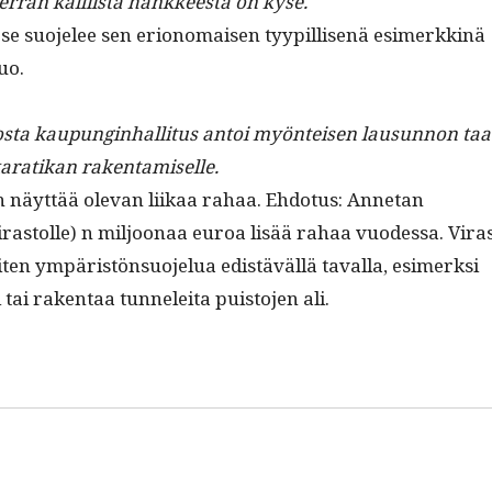
ver­ran kalli­ista han­kkeesta on kyse.
se suo­jelee sen eri­ono­maisen tyyp­il­lisenä esimerkkinä
tuo.
jos­ta kaupung­in­hal­li­tus antoi myön­teisen lausun­non taa
ikaratikan rakentamiselle.
n näyt­tää ole­van liikaa rahaa. Ehdo­tus: Annetan
ras­tolle) n miljoon­aa euroa lisää rahaa vuodessa. Vira
­en ympäristön­suo­jelua edis­täväl­lä taval­la, esimerk­si
ai rak­en­taa tun­nelei­ta puis­to­jen ali.