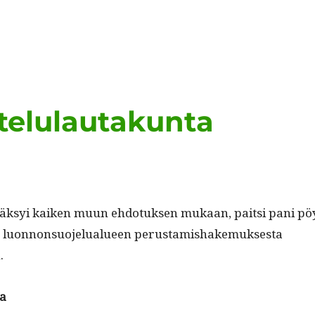
telulautakunta
väksyi kaiken muun ehdo­tuk­sen mukaan, pait­si pani pö
 luon­non­suo­jelu­alueen perus­tamishake­muk­ses­ta
.
va