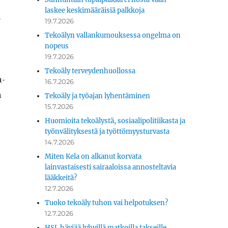
laskee keskimääräisiä palkkoja
­
19.7.2026
Tekoälyn vallankumouksessa ongelma on
nopeus
19.7.2026
Tekoäly terveydenhuollossa
a­
16.7.2026
n
Tekoäly ja työajan lyhentäminen
15.7.2026
a
Huomioita tekoälystä, sosiaalipolitiikasta ja
työnvälityksestä ja työttömyysturvasta
14.7.2026
Miten Kela on alkanut korvata
lainvastaisesti sairaaloissa annosteltavia
lääkkeitä?
12.7.2026
Tuoko tekoäly tuhon vai helpotuksen?
12.7.2026
HSL häviää lyhyillä matkoilla takseille.