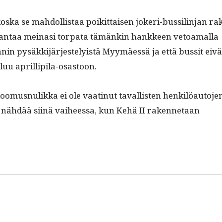
s­ka se mah­dol­lis­taa poikit­taisen jok­eri-bus­sil­in­jan ra
Van­taa meinasi tor­pa­ta tämänkin han­kkeen vetoa­mal­la
in pysäkki­jär­jeste­ly­istä Myymäessä ja että bus­sit eivä
uu aprillipila-osastoon.
us­nu­lik­ka ei ole vaat­in­ut taval­lis­ten henkilöau­to­je
n nähdää siinä vai­heessa, kun Kehä II raken­netaan