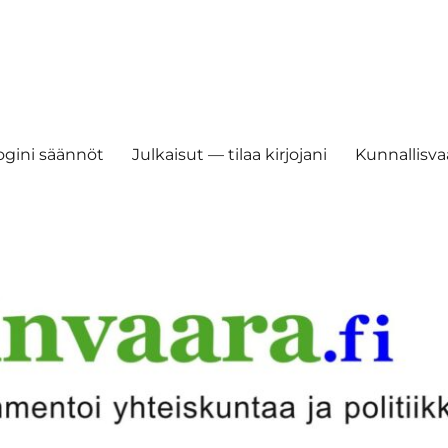
ogini säännöt
Julkaisut — tilaa kirjojani
Kunnallisvaa