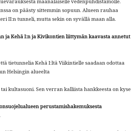
lue­va­rauk­ses­ta maanalaiselle veden­puhdis­ta­molle.
 kanssa on päästy sit­tem­min sop­u­un. Alueen rauhaa
ri II:n tun­neli, mut­ta sekin on syväl­lä maan alla.
n ja Kehä I:n ja Kivikon­tien liit­tymän kaavas­ta annetut
että tietun­nelia Kehä I:ltä Viik­in­tielle saadaan odot­taa
kun Helsin­gin alueelta
 tai kul­ta­suoni. Sen ver­ran kalli­ista han­kkeesta on kyse
on­suo­jelu­alueen perus­tamishake­muk­ses­ta
n