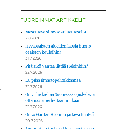
TUOREIMMAT ARTIKKELIT
Masentava show Mari Rantaselta
2.8.2026
Hyväosaisten alueiden lapsia huono-
osaisten kouluihin?
31.7.2026
Pitäisikö Vantaa liittää Helsinkiin?
23.7.2026
EU pilaa ilmastopolitiikkaansa
22.7.2026
.
On virhe kieltää Suomessa opiskelevia
ottamasta perhettään mukaan.
22.7.2026
Onko Garden Helsinki järkevä hanke?
20.7.2026
Sunnuntain tuplapalkka ei nosta vaan