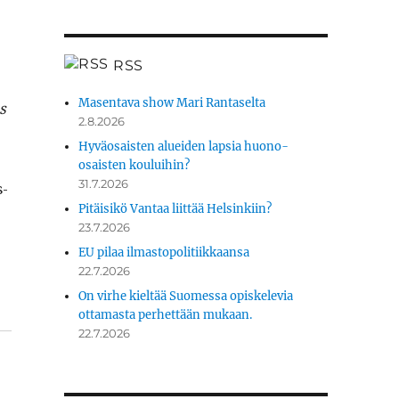
RSS
Masentava show Mari Rantaselta
s
2.8.2026
Hyväosaisten alueiden lapsia huono-
osaisten kouluihin?
31.7.2026
s­
Pitäisikö Vantaa liittää Helsinkiin?
23.7.2026
EU pilaa ilmastopolitiikkaansa
22.7.2026
On virhe kieltää Suomessa opiskelevia
ottamasta perhettään mukaan.
22.7.2026