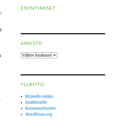
ESIINTYMISET
k­
t
ARKISTO
n
ARKISTO
YLLÄPITO
Kirjaudu sisään
Sisältösyöte
Kommenttisyöte
WordPress.org