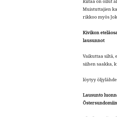
Riitaa on ollut a
Muis­tut­ta­jien
rikkoo myös Jok­e
Kivikon eteläosa
lausunnot
Vaikut­taa siltä, 
siihen saak­ka, 
löy­tyy öljylähde
Lausun­to luon­n
Östersundomii