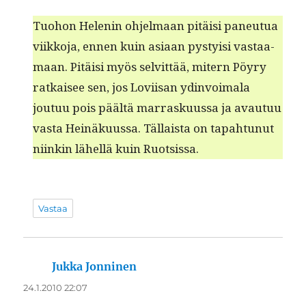
Tuo­hon Helenin ohjel­maan pitäisi paneu­tua
viikko­ja, ennen kuin asi­aan pysty­isi vas­taa­
maan. Pitäisi myös selvit­tää, mitern Pöyry
ratkaisee sen, jos Lovi­isan ydin­voimala
joutuu pois päältä mar­rasku­us­sa ja avau­tuu
vas­ta Heinäku­us­sa. Täl­laista on tapah­tunut
niinkin lähel­lä kuin Ruotsissa.
Vastaa
Jukka Jonninen
sanoo:
24.1.2010 22:07