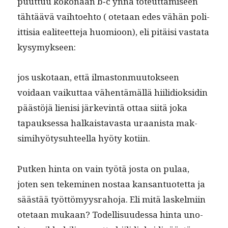
puut­tuu kokon­aan b‑c ynnä toteut­tamiseen
tähtäävä vai­h­toe­hto ( ote­taan edes vähän poli­
it­tisia eali­teet­te­ja huomioon), eli pitäisi vas­ta­ta
kysymykseen:
jos usko­taan, että ilmas­ton­muu­tok­seen
voidaan vaikut­taa vähen­tämäl­lä hiilid­iok­sidin
päästöjä lienisi järkev­in­tä ottaa siitä joka
tapauk­ses­sa halka­istavas­ta uraanista mak­
sim­i­hyö­ty­suh­teel­la hyö­ty kotiin.
Putken hin­ta on vain työtä jos­ta on pulaa,
joten sen tekem­i­nen nos­taa kansan­tuotet­ta ja
säästää työt­tömyys­ra­ho­ja. Eli mitä laskelmi­in
ote­taan mukaan? Todel­lisu­udessa hin­ta uno­