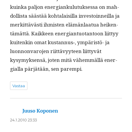
kuin­ka paljon ener­gianku­lu­tuk­ses­sa on mah­
dol­lista säästää kohta­laisil­la investoin­neil­la ja
merkit­tävästi ihmis­ten elämän­laat­ua heiken­
tämät­tä. Kaik­keen ener­giantuotan­toon liit­tyy
kuitenkin omat kustannus‑, ympäristö- ja
luon­non­va­ro­jen riit­tävyy­teen liit­tyvät
kysymyk­sen­sä, joten mitä vähem­mäl­lä ener­
gial­la pär­jätään, sen parempi.
Vastaa
Juuso Koponen
sanoo:
24.1.2010 23:33