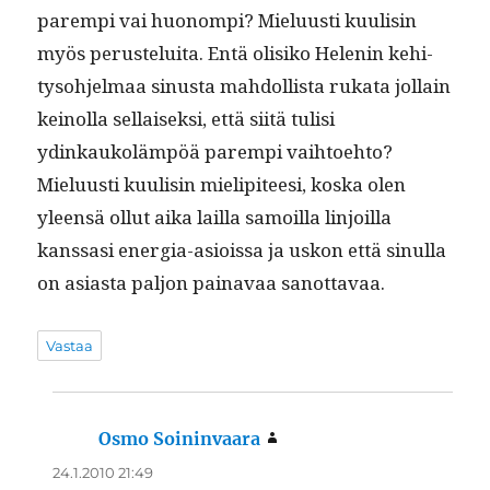
parem­pi vai huonom­pi? Mielu­usti kuulisin
myös perustelui­ta. Entä olisiko Helenin kehi­
tyso­hjel­maa sinus­ta mah­dol­lista ruka­ta jol­lain
keinol­la sel­l­aisek­si, että siitä tulisi
ydinkaukoläm­pöä parem­pi vai­h­toe­hto?
Mielu­usti kuulisin mielip­i­teesi, kos­ka olen
yleen­sä ollut aika lail­la samoil­la lin­joil­la
kanssasi ener­gia-asiois­sa ja uskon että sin­ul­la
on asi­as­ta paljon painavaa sanottavaa.
Vastaa
Osmo Soininvaara
sanoo:
24.1.2010 21:49