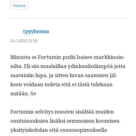
Vastaa
tpyyluoma
sanoo:
24.1.2010 21:18
Minus­ta se For­tu­min put­ki haisee markki­noin­
nil­ta. Eli siis maalail­laa ydinkaukoläm­pöä jot­ta
saataisi­in lupa, ja sit­ten luvan saamisen jäl­
keen voidaan tode­ta että ei tästä tulekaan
mitään. Se
For­tu­min selvi­tys muuten sisältää muiden
omi­tu­isuuk­sien lisäk­si sem­moi­sen koomisen
yksi­tyisko­hdan että osu­us­sopimuk­sel­la