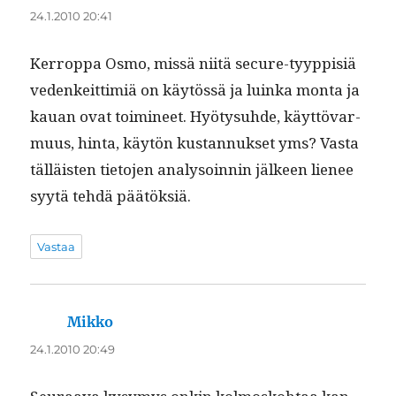
24.1.2010 20:41
Ker­rop­pa Osmo, mis­sä niitä secure-tyyp­pisiä
vedenkeit­tim­iä on käytössä ja luin­ka mon­ta ja
kauan ovat toim­i­neet. Hyö­ty­suhde, käyt­tö­var­
muus, hin­ta, käytön kus­tan­nuk­set yms? Vas­ta
täl­läis­ten tieto­jen analysoin­nin jäl­keen lie­nee
syytä tehdä päätöksiä.
Vastaa
Mikko
sanoo:
24.1.2010 20:49