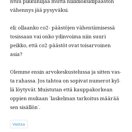
htuu pikkuhil­jaa mut­ta hiilid­iok­sidipäästön
vähen­nys jää pysyväksi.
eli: ollaanko co2- päästö­jen vähen­tämisessä
tosis­saan vai onko ydin­voima niin suuri
peikko, että co2-päästöt ovat tois­ar­voinen
asia?
Olemme ensin arvokeskustelus­sa ja sit­ten vas­
ta rahas­sa. Jos tah­toa on sopi­vat numerot kyl­
lä löy­tyvät. Muis­tu­tan että kaup­pako­rkean
oppi­en mukaan ´laskel­man tarkoi­tus määrää
sen sisällön´.
Vastaa