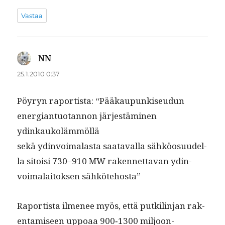
Vastaa
NN
sanoo:
25.1.2010 0:37
Pöyryn raportista: “Pääkaupunkiseudun
ener­giantuotan­non jär­jestämi­nen
ydinkaukolämmöllä
sekä ydin­voimalas­ta saataval­la sähköo­su­udel­
la sitoisi 730–910 MW raken­net­ta­van ydin­
voimalaitok­sen sähkötehosta”
Raportista ilme­nee myös, että putk­il­in­jan rak­
en­tamiseen uppoaa 900‑1300 miljoon­