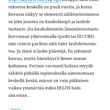
tuk­ses­sa keskel­lä on puoli vuot­ta, ja kuten
kuvas­ta näkyy se ele­ment­ti sähkön­tuotan­nos­
sa joka jous­taa on kaukoläm­pö ja lauhde­
tuotan­to. Jos kaukoläm­mön läm­mön­tuotan­to
kor­vataan ydin­voimal­la (put­ki tai SECURE)
niin ceteris paribus siitä tulee lauhde­tuotan­
toa. Ja tämä ei laske päästöjä. En jak­sanut
kaivaa, mut­ta hin­takäyrä lie­nee saman
kaltainen. For­tum var­masti halu­aa myy­dä
sähköä pitkäl­lä sopimuk­sel­la nimeno­maan
keskel­lä kesää, min­un on vain pikkaisen
vaikea ymmärtää mik­si HELEN halu­
aisi ostaa…
Vastaa