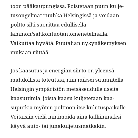
toon pääkaupungis­sa. Pois­te­taan puun kul­je­
tu­songel­mat ruuh­ka Helsingis­sä ja voidaan
polt­to silti suorit­taa edullisel­la
lämmön/sähköntuotantomenetelmällä.:
Vaikut­taa hyvätä. Puu­ta­han nykynäke­myk­sen
mukaan riittää.
Jos kaa­su­tus ja ener­gian siir­to on yleen­sä
mah­dol­lista toteut­taa, niin mik­sei suun­nitel­la
Helsin­gin ympäristön met­säseudulle usei­ta
kaa­sut­timia, joista kaa­su kul­jete­taan kaa­
suputkia myöten polt­toon itse kulu­tu­s­paikalle.
Voitaisi­in vielä min­i­moi­da aina kalli­im­mak­si
käyvä auto- tai junakuljetusmatkakin.