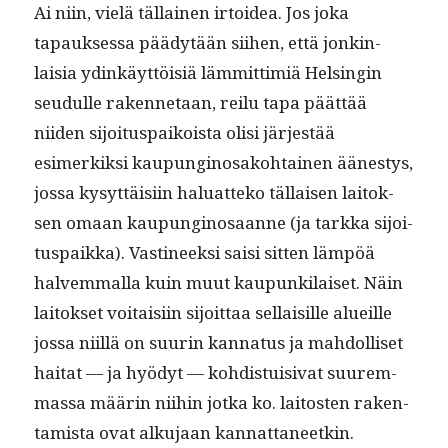
Ai niin, vielä täl­lainen irtoidea. Jos joka
tapauk­ses­sa päädytään siihen, että jonkin­
laisia ydinkäyt­töisiä läm­mit­tim­iä Helsin­gin
seudulle raken­netaan, reilu tapa päät­tää
niiden sijoi­tu­s­paikoista olisi jär­jestää
esimerkik­si kaupungi­nosako­htainen äänestys,
jos­sa kysyt­täisi­in halu­at­teko täl­laisen laitok­
sen omaan kaupungi­nosaanne (ja tark­ka sijoi­
tu­s­paik­ka). Vasti­neek­si saisi sit­ten läm­pöä
halvem­mal­la kuin muut kaupunki­laiset. Näin
laitok­set voitaisi­in sijoit­taa sel­l­aisille alueille
jos­sa niil­lä on suurin kan­na­tus ja mah­dol­liset
hai­tat — ja hyödyt — kohdis­tu­isi­vat suurem­
mas­sa määrin niihin jot­ka ko. laitosten rak­en­
tamista ovat alku­jaan kannattaneetkin.