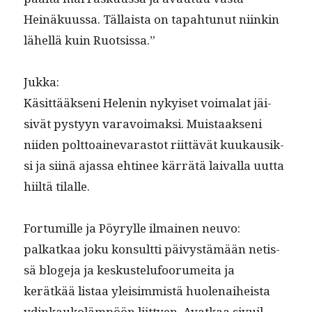
Heinäku­us­sa. Täl­laista on tapah­tunut niinkin
lähel­lä kuin Ruotsissa.”
Juk­ka:
Käsit­tääk­seni Helenin nykyiset voimalat jäi­
sivät pystyyn var­avoimak­si. Muis­taak­seni
niiden polt­toainevaras­tot riit­tävät kuukausik­
si ja siinä ajas­sa ehti­nee kär­rätä laival­la uut­ta
hiiltä tilalle.
For­tu­mille ja Pöyrylle ilmainen neu­vo:
palkatkaa joku kon­sult­ti päivys­tämään netis­
sä blo­ge­ja ja keskustelu­foo­rumei­ta ja
kerätkää lis­taa yleisim­mistä huole­nai­heista
ydinkaukoläm­pöön liit­tyen. Avatkaa sivuil­