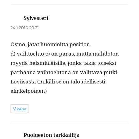
Sylvesteri
sanoo:
24.1.2010 20:31
Osmo, jätät huomioit­ta position
d) vai­h­toe­hto c) on paras, mut­ta mah­do­ton
myy­dä helsinkiläisille, jon­ka takia toisek­si
parhaana vai­h­toe­htona on valit­ta­va put­ki
Lovi­isas­ta (mikäli se on taloudel­lis­es­ti
elinkelpoinen)
Vastaa
Puolueeton tarkkailija
sanoo: