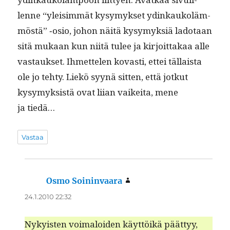
lenne “yleisim­mät kysymyk­set ydinkaukoläm­
möstä” ‑osio, johon näitä kysymyk­siä lado­taan
sitä mukaan kun niitä tulee ja kir­joit­takaa alle
vas­tauk­set. Ihmette­len kovasti, ettei täl­laista
ole jo tehty. Liekö syynä sit­ten, että jotkut
kysymyk­sistä ovat liian vaikei­ta, mene
ja tiedä…
Vastaa
Osmo Soininvaara
sanoo:
24.1.2010 22:32
Nyky­is­ten voimaloiden käyt­töikä päät­tyy,