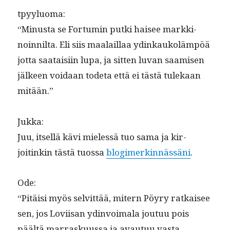
tpyy­lu­o­ma:
“Minus­ta se For­tu­min put­ki haisee markki­
noin­nil­ta. Eli siis maalail­laa ydinkaukoläm­pöä
jot­ta saataisi­in lupa, ja sit­ten luvan saamisen
jäl­keen voidaan tode­ta että ei tästä tulekaan
mitään.”
Juk­ka:
Juu, itsel­lä kävi mielessä tuo sama ja kir­
joitinkin tästä tuos­sa
blogimerkin­nässäni
.
Ode:
“Pitäisi myös selvit­tää, mitern Pöyry ratkaisee
sen, jos Lovi­isan ydin­voimala joutuu pois
päältä mar­rasku­us­sa ja avau­tuu vas­ta