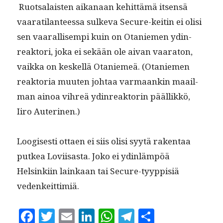
Ruot­salais­ten aikanaan kehit­tämä itsen­sä
vaarati­lanteessa sulke­va Secure-keitin ei olisi
sen vaar­al­lisem­pi kuin on Otaniemen ydin­
reak­tori, joka ei sekään ole aivan vaara­ton,
vaik­ka on keskel­lä Otaniemeä. (Otaniemen
reak­to­ria muuten johtaa var­maankin maail­
man ain­oa vihreä ydin­reak­torin pääl­likkö,
Iiro Auterinen.)
Loogis­es­ti ottaen ei siis olisi syytä rak­en­taa
putkea Lovi­isas­ta. Joko ei ydin­läm­pöä
Helsinki­in lainkaan tai Secure-tyyp­pisiä
vedenkeittimiä.
F
T
E
Li
W
T
S