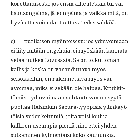
korot­tamis­es­ta: jos ensin aiheutetaan tur­val­
lisu­u­songel­ma, jäteon­gel­ma ja vaik­ka mitä, on
hyvä että voimalat tuot­ta­vat edes sähköä.
c) tiuri­laisen myön­teis­es­ti: jos ydin­voimaan
ei liity mitään ongelmia, ei myöskään kan­na­ta
vetää putkea Lovi­isas­ta. Se on tolkut­toman
kallis ja kos­ka on varaudut­ta­va myös
seisokkei­hin, on raken­net­ta­va myös var­
avoimaa, mikä ei sekään ole hal­paa. Kri­ti­ikit­
tömästi ydin­voimaan suh­tau­tu­van on syytä
puoltaa Helsinki­in Secure-tyyp­pisiä ydinkäyt­
töisiä vedenkeit­tim­iä, joi­ta voisi louhia
kallioon use­ampia pieniä niin, ettei yhden
sulkem­i­nen kyl­men­täisi koko kaupunkia.