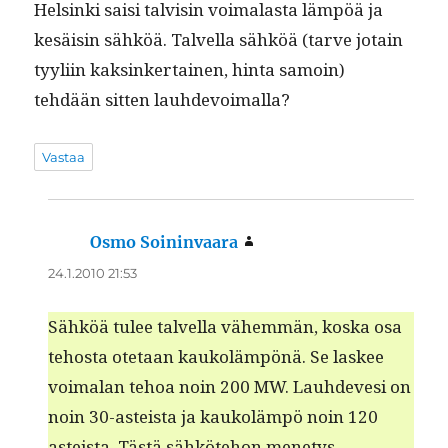
Helsin­ki saisi talvisin voimalas­ta läm­pöä ja
kesäisin sähköä. Talvel­la sähköä (tarve jotain
tyyli­in kaksinker­tainen, hin­ta samoin)
tehdään sit­ten lauhdevoimalla?
Vastaa
Osmo Soininvaara
sanoo:
24.1.2010 21:53
Sähköä tulee talvel­la vähem­män, kos­ka osa
tehos­ta ote­taan kaukoläm­pönä. Se las­kee
voimalan tehoa noin 200 MW. Lauhde­vesi on
noin 30-asteista ja kaukoläm­pö noin 120
asteista. Tästä sähköte­hon menetys.