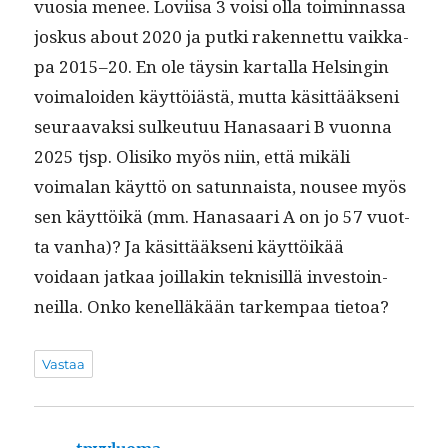
vuosia menee. Lovi­isa 3 voisi olla toimin­nas­sa
joskus about 2020 ja put­ki raken­net­tu vaikka­
pa 2015–20. En ole täysin kar­tal­la Helsin­gin
voimaloiden käyt­töiästä, mut­ta käsit­tääk­seni
seu­raavak­si sulkeu­tuu Hanasaari B vuon­na
2025 tjsp. Olisiko myös niin, että mikäli
voimalan käyt­tö on sat­un­naista, nousee myös
sen käyt­töikä (mm. Hanasaari A on jo 57 vuot­
ta van­ha)? Ja käsit­tääk­seni käyt­töikää
voidaan jatkaa joil­lakin teknisil­lä investoin­
neil­la. Onko kenel­läkään tarkem­paa tietoa?
Vastaa