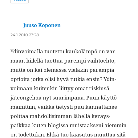
Juuso Koponen
sanoo:
24.1.2010 23:28
Ydin­voimal­la tuotet­tu kaukoläm­pö on var­
maan hiilel­lä tuot­tua parem­pi vai­h­toe­hto,
mut­ta on kai ole­mas­sa vieläkin parem­pia
optioi­ta jot­ka olisi hyvä tutkia ensin? Ydin­
voimaan kuitenkin liit­tyy omat riskin­sä,
jäteon­gel­ma nyt suurim­pana. Puun käyt­tö
mainit­ti­in, vaik­ka tietysti puu kan­nat­ta­nee
polt­taa mah­dol­lisim­man lähel­lä keräy­s­
paikkaa kuten blo­gis­sa muis­taak­seni aiem­min
on todet­tukin. Ehkä tuo kaa­su­tus muut­taa sitä