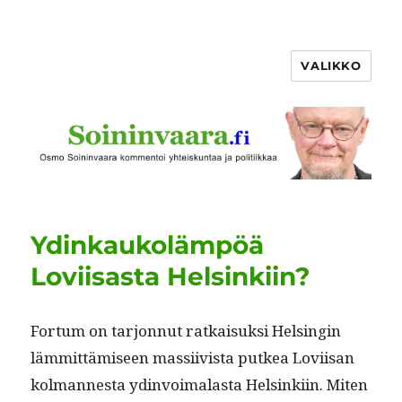
VALIKKO
Ydinkaukolämpöä
Loviisasta Helsinkiin?
For­tum on tar­jon­nut ratkaisuk­si Helsin­gin
läm­mit­tämiseen mas­si­ivista putkea Lovi­isan
kol­mannes­ta ydin­voimalas­ta Helsinki­in. Miten