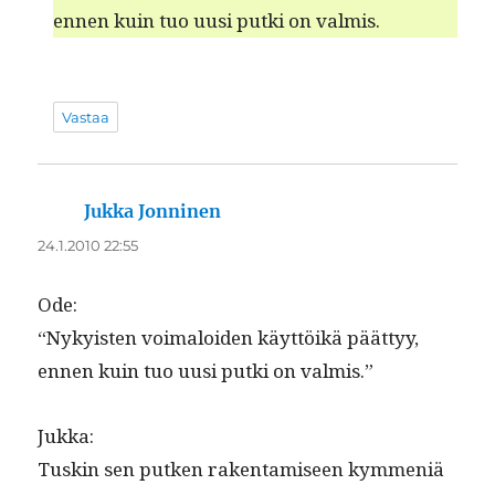
ennen kuin tuo uusi put­ki on valmis.
Vastaa
Jukka Jonninen
sanoo:
24.1.2010 22:55
Ode:
“Nyky­is­ten voimaloiden käyt­töikä päät­tyy,
ennen kuin tuo uusi put­ki on valmis.”
Juk­ka:
Tuskin sen putken rak­en­tamiseen kym­meniä