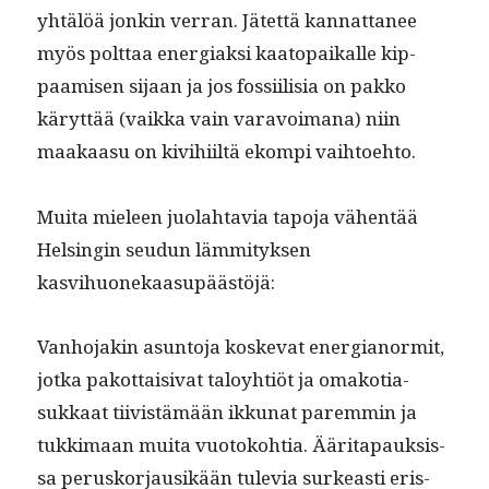
yhtälöä jonkin ver­ran. Jätet­tä kan­nat­ta­nee
myös polt­taa ener­giak­si kaatopaikalle kip­
paamisen sijaan ja jos fos­si­il­isia on pakko
käryt­tää (vaik­ka vain var­avoimana) niin
maakaa­su on kivi­hi­iltä ekom­pi vaihtoehto.
Mui­ta mieleen juo­lah­tavia tapo­ja vähen­tää
Helsin­gin seudun läm­mi­tyk­sen
kasvihuonekaasupäästöjä:
Van­ho­jakin asun­to­ja koske­vat ener­gianor­mit,
jot­ka pakot­taisi­vat taloy­htiöt ja omako­ti­a­
sukkaat tiivistämään ikku­nat parem­min ja
tukki­maan mui­ta vuo­toko­htia. Ääri­ta­pauk­sis­
sa perusko­r­jausikään tule­via surkeasti eris­