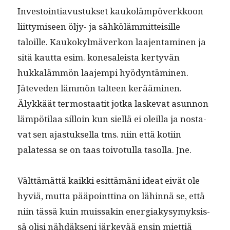
Investoin­ti­avus­tuk­set kaukoläm­pöverkkoon
liit­tymiseen öljy- ja sähköläm­mit­teisille
taloille. Kaukokylmäverkon laa­jen­t­a­mi­nen ja
sitä kaut­ta esim. kone­saleista ker­tyvän
hukkaläm­mön laa­jem­pi hyö­dyn­tämi­nen.
Jäteve­den läm­mön tal­teen keräämi­nen.
Älykkäät ter­mostaatit jot­ka laske­vat asun­non
läm­pöti­laa sil­loin kun siel­lä ei oleil­la ja nos­ta­
vat sen ajas­tuk­sel­la tms. niin että koti­in
palates­sa se on taas toiv­o­tul­la tasol­la. Jne.
Vält­tämät­tä kaik­ki esit­tämäni ideat eivät ole
hyviä, mut­ta pää­point­ti­na on lähin­nä se, että
niin tässä kuin muis­sakin ener­giakysymyk­sis­
sä olisi nähdäk­seni järkevää ensin miet­tiä