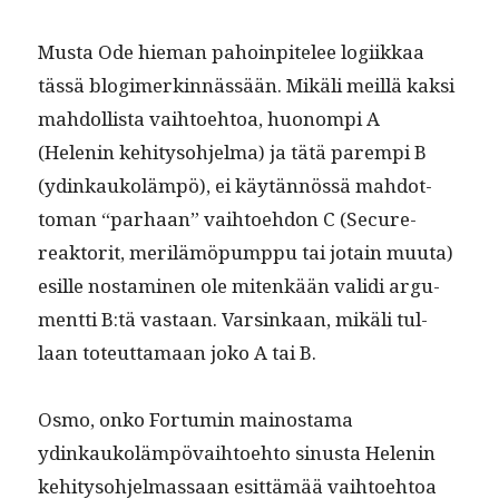
Mus­ta Ode hie­man pahoin­pitelee logi­ikkaa
tässä blogimerkin­nässään. Mikäli meil­lä kak­si
mah­dol­lista vai­h­toe­htoa, huonom­pi A
(Helenin kehi­tyso­hjel­ma) ja tätä parem­pi B
(ydinkaukoläm­pö), ei käytän­nössä mah­dot­
toman “parhaan” vai­h­toe­hdon C (Secure-
reak­torit, mer­ilämöpump­pu tai jotain muu­ta)
esille nos­t­a­mi­nen ole mitenkään vali­di argu­
ment­ti B:tä vas­taan. Varsinkaan, mikäli tul­
laan toteut­ta­maan joko A tai B.
Osmo, onko For­tu­min main­os­ta­ma
ydinkaukoläm­pö­vai­h­toe­hto sinus­ta Helenin
kehi­tyso­hjel­mas­saan esit­tämää vai­h­toe­htoa