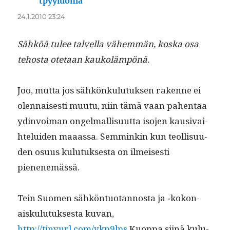
tpyyluoma
sanoo:
24.1.2010 23:24
Sähköä tulee talvel­la vähem­män, kos­ka osa
tehos­ta ote­taan kaukolämpönä.
Joo, mut­ta jos sähkönku­lu­tuk­sen rakenne ei
olen­nais­es­ti muu­tu, niin tämä vaan pahen­taa
ydin­voiman ongel­mallisu­ut­ta iso­jen kau­si­vai­
htelu­iden maaas­sa. Sem­minkin kun teol­lisu­u­
den osu­us kulu­tuk­ses­ta on ilmeis­es­ti
pienenemässä.
Tein Suomen sähkön­tuotan­nos­ta ja ‑kokon­
aisku­lu­tuk­ses­ta kuvan,
http://tinyurl.com/ykp9lps
Kuop­pa siinä kulu­