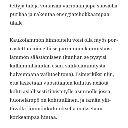
tet­tyjä talo­ja voitaisi­in var­maan jopa suo­si­ol­la
purkaa ja rak­en­taa ener­giate­hokkaam­paa
tilalle.
Kaukoläm­mön hin­noit­telu voisi olla myös por­
rastet­tua niin että se parem­min kan­nus­taisi
läm­mön säästämiseen (kun­han se pysy­isi
kalli­im­mil­laankin esim. sähköläm­mi­tys­tä
halvem­pana vai­h­toe­htona). Esimerkik­si niin,
että las­ke­taan vuosit­tainen kulu­tus neliötä
kohti asial­lis­es­ti tiivis­tetylle asun­nolle jos­sa
huoneläm­pö on kohtu­ulli­nen, ja tämän ylit­
tävältä läm­mönku­lu­tuk­selta mak­se­taan
korkeam­paa hintaa.