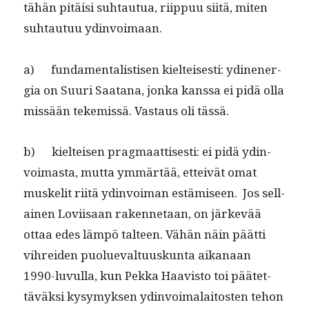
tähän pitäisi suh­tau­tua, riip­puu siitä, miten
suh­tau­tuu ydinvoimaan.
a) fun­da­men­tal­is­tisen kiel­teis­es­ti: ydinen­er­
gia on Suuri Saatana, jon­ka kanssa ei pidä olla
mis­sään teke­mis­sä. Vas­taus oli tässä.
b) kiel­teisen prag­maat­tis­es­ti: ei pidä ydin­
voimas­ta, mut­ta ymmärtää, etteivät omat
muske­lit riitä ydin­voiman estämiseen. Jos sel­l­
ainen Lovi­isaan raken­netaan, on järkevää
ottaa edes läm­pö tal­teen. Vähän näin päät­ti
vihrei­den puolue­val­tu­uskun­ta aikanaan
1990-luvul­la, kun Pekka Haav­is­to toi päätet­
täväk­si kysymyk­sen ydin­voimalaitosten tehon