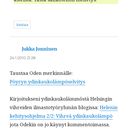
Vastaa
Jukka Jonninen
sanoo:
24.1.2010 21:28
Taus­taa Oden merkinnälle:
Pöyryn ydinkaukoläm­pö­selvi­tys
Kir­joituk­seni ydinkaukoläm­möstä Helsin­gin
vihrei­den ilmas­to­työryh­män blo­gis­sa:
Helenin
kehi­tyso­hjel­ma 2/2: Vihreä ydinkaukoläm­pö
jota Odekin on jo käynyt kommentoimassa.