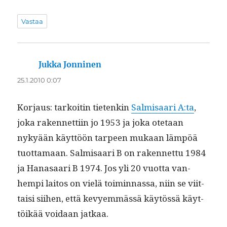
Vastaa
Jukka Jonninen
sanoo:
25.1.2010 0:07
Kor­jaus: tarkoitin tietenkin
Salmisaari A:ta
,
joka raken­net­ti­in jo 1953 ja joka ote­taan
nykyään käyt­töön tarpeen mukaan läm­pöä
tuot­ta­maan. Salmisaari B on raken­net­tu 1984
ja Hanasaari B 1974. Jos yli 20 vuot­ta van­
hempi laitos on vielä toimin­nas­sa, niin se viit­
taisi siihen, että kevyem­mässä käytössä käyt­
töikää voidaan jatkaa.