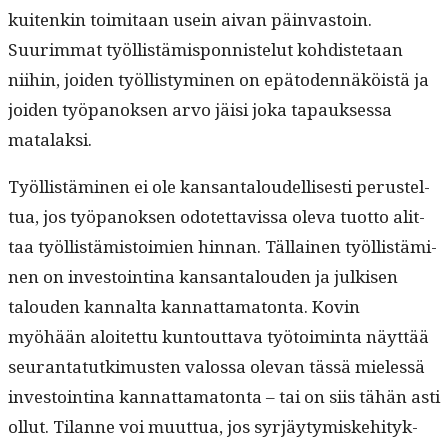
kuitenkin toim­i­taan usein aivan päin­vas­toin.
Suurim­mat työl­listämispon­nis­te­lut kohdis­te­taan
niihin, joiden työl­listymi­nen on epä­to­den­näköistä ja
joiden työ­panok­sen arvo jäisi joka tapauk­ses­sa
matalaksi.
Työl­listämi­nen ei ole kansan­taloudel­lis­es­ti perustel­
tua, jos työ­panok­sen odotet­tavis­sa ole­va tuot­to alit­
taa työl­listämis­toimien hin­nan. Täl­lainen työl­listämi­
nen on investointi­na kansan­talouden ja julkisen
talouden kannal­ta kan­nat­tam­a­ton­ta. Kovin
myöhään aloitet­tu kuntout­ta­va työ­toim­inta näyt­tää
seu­ran­tatutkimusten val­os­sa ole­van tässä mielessä
investointi­na kan­nat­tam­a­ton­ta – tai on siis tähän asti
ollut. Tilanne voi muut­tua, jos syr­jäy­tymiske­hi­tyk­