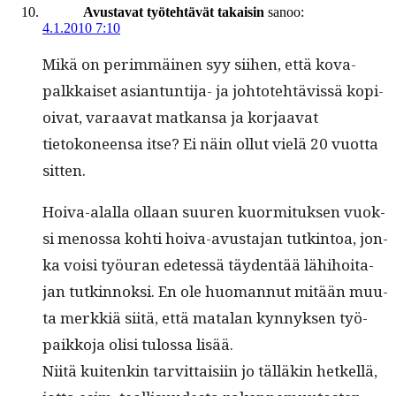
Avustavat työtehtävät takaisin
sanoo:
4.1.2010 7:10
Mikä on per­im­mäi­nen syy siihen, että kova­
palkkaiset asiantun­ti­ja- ja johtote­htävis­sä kopi­
oi­vat, varaa­vat matkansa ja kor­jaa­vat
tietokoneen­sa itse? Ei näin ollut vielä 20 vuot­ta
sitten.
Hoi­va-alal­la ollaan suuren kuor­mi­tuk­sen vuok­
si menos­sa kohti hoi­va-avus­ta­jan tutk­in­toa, jon­
ka voisi työu­ran edetessä täy­den­tää lähi­hoita­
jan tutkin­nok­si. En ole huo­man­nut mitään muu­
ta merkkiä siitä, että mata­lan kyn­nyk­sen työ­
paikko­ja olisi tulos­sa lisää.
Niitä kuitenkin tarvit­taisi­in jo täl­läkin het­kel­lä,