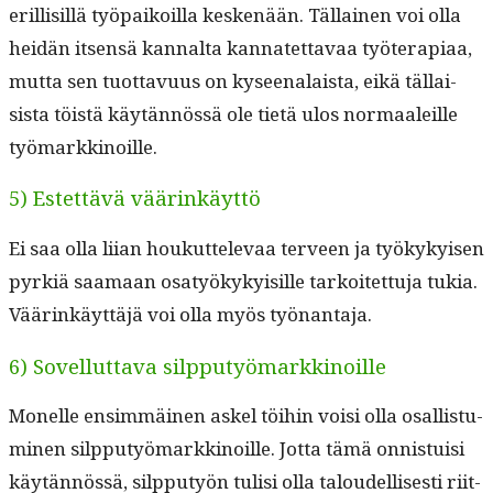
eril­lisil­lä työ­paikoil­la keskenään. Täl­lainen voi olla
hei­dän itsen­sä kannal­ta kan­natet­tavaa työter­api­aa,
mut­ta sen tuot­tavu­us on kyseenalaista, eikä täl­lai­
sista töistä käytän­nössä ole tietä ulos nor­maaleille
työmarkkinoille.
5) Estettävä väärinkäyttö
Ei saa olla liian houkut­tel­e­vaa ter­veen ja työkykyisen
pyrk­iä saa­maan osatyökyky­isille tarkoitet­tu­ja tukia.
Väärinkäyt­täjä voi olla myös työnantaja.
6) Sovelluttava silpputyömarkkinoille
Mon­elle ensim­mäi­nen askel töi­hin voisi olla osal­lis­tu­
mi­nen silp­putyö­markki­noille. Jot­ta tämä onnis­tu­isi
käytän­nössä, silp­putyön tulisi olla taloudel­lis­es­ti riit­