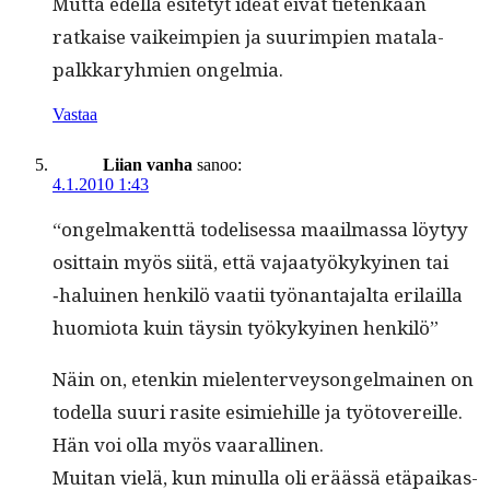
Mut­ta edel­lä esite­tyt ideat eivät tietenkään
ratkaise vaikeimpi­en ja suurimpi­en mata­la­
palkkaryh­mien ongelmia.
Vastaa
Liian vanha
sanoo:
4.1.2010 1:43
“ongel­mak­ent­tä todelises­sa maail­mas­sa löy­tyy
osit­tain myös siitä, että vajaatyökykyi­nen tai
‑haluinen henkilö vaatii työ­nan­ta­jal­ta eri­lail­la
huomio­ta kuin täysin työkykyi­nen henkilö”
Näin on, etenkin mie­len­ter­veysongel­mainen on
todel­la suuri rasite esimiehille ja työtovereille.
Hän voi olla myös vaarallinen.
Mui­tan vielä, kun min­ul­la oli eräässä etä­paikas­