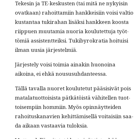
Tekesin ja TE-keskusten (tai mitä ne nyky­isin
ovatkaan) rahoit­tami­in han­kkeisi­in voisi val­tio
kus­tan­taa tuki­ra­han lisäk­si han­kkeen koos­ta
riip­puen muu­tamia nuo­ria koulutet­tu­ja työt­
tömiä assis­tent­teik­si. Tuk­iby­rokra­tia hoi­tu­isi
ilman uusia järjestelmiä.
Jär­jeste­ly voisi toimia ainakin huonoina
aikoina, ei ehkä noususuhdanteessa.
Täl­lä taval­la nuoret koulute­tut pää­si­sivät pois
mata­latuot­toi­sista pätkätöistä vähitellen tuot­
toisem­pi­in hom­mi­in. Myös opin­näyt­tei­den
rahoi­tuskanavien kehit­tämisel­lä voitaisi­in saa­
da aikaan vas­taavia tuloksia.