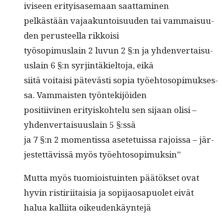
iviseen eri­ty­isas­e­maan saattaminen
pelkästään vajaakun­toisu­u­den tai vam­maisu­u­
den perus­teel­la rikkoisi
työ­sopimus­lain 2 luvun 2 §:n ja yhden­ver­taisu­
us­lain 6 §:n syr­jin­täkiel­to­ja, eikä
siitä voitaisi pätevästi sopia työe­htosopimuk­ses­
sa. Vam­mais­ten työntekijöiden
posi­ti­ivi­nen eri­tyisko­htelu sen sijaan olisi –
yhden­ver­taisu­us­lain 5 §:ssä
ja 7 §:n 2 momen­tis­sa asete­tuis­sa rajois­sa – jär­
jestet­tävis­sä myös työehtosopimuksin”
Mut­ta myös tuomiois­tu­in­ten päätök­set ovat
hyvin ris­tiri­itaisia ja sopi­jaos­a­puo­let eivät
halua kalli­ita oikeudenkäyntejä