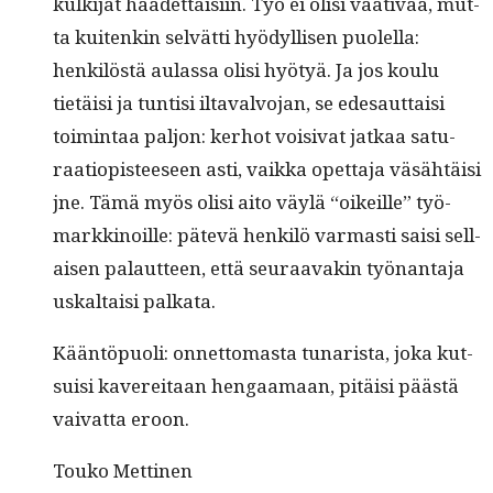
kulk­i­jat häädet­täisi­in. Työ ei olisi vaa­ti­vaa, mut­
ta kuitenkin selvät­ti hyödyl­lisen puolel­la:
henkilöstä aulas­sa olisi hyö­tyä. Ja jos koulu
tietäisi ja tun­tisi iltavalvo­jan, se edesaut­taisi
toim­intaa paljon: ker­hot voisi­vat jatkaa sat­u­
raa­tiopis­teeseen asti, vaik­ka opet­ta­ja väsähtäisi
jne. Tämä myös olisi aito väylä “oikeille” työ­
markki­noille: pätevä henkilö var­masti saisi sel­l­
aisen palaut­teen, että seu­raavakin työ­nan­ta­ja
uskaltaisi palkata.
Kään­töpuoli: onnet­tomas­ta tunar­ista, joka kut­
su­isi kavere­itaan hen­gaa­maan, pitäisi päästä
vai­vat­ta eroon.
Touko Met­ti­nen