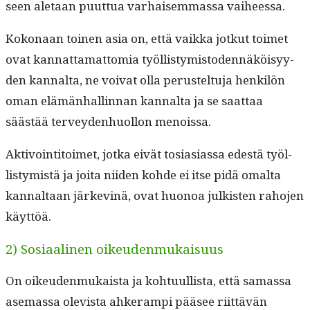
seen ale­taan puut­tua varhaisem­mas­sa vaiheessa.
Kokon­aan toinen asia on, että vaik­ka jotkut toimet
ovat kan­nat­ta­mat­to­mia työl­listymis­to­den­näköisyy­
den kannal­ta, ne voivat olla perustel­tu­ja henkilön
oman elämän­hallinnan kannal­ta ja se saat­taa
säästää ter­vey­den­huol­lon menoissa.
Aktivoin­ti­toimet, jot­ka eivät tosi­asi­as­sa edestä työl­
listymistä ja joi­ta niiden kohde ei itse pidä oma­l­ta
kannal­taan järkev­inä, ovat huonoa julk­isten raho­jen
käyttöä.
2) Sosiaalinen oikeudenmukaisuus
On oikeu­den­mukaista ja kohtu­ullista, että samas­sa
ase­mas­sa ole­vista ahk­er­ampi pääsee riit­tävän