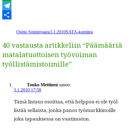
WhatsApp
Telegram
Kirjoittaja
Julkaistu
Kategoriat
Share
Osmo Soininvaara
3.1.2010
SATA-komitea
40 vastausta artikkeliin “Päämääriä
matalatuottoisen työvoiman
työllistämistoimille”
Touko Mettinen
sanoo:
3.1.2010 17:58
Tämä lis­taus osoit­taa, että help­poa ei ole työl­
listää sel­l­aista, jon­ka panos työ­markki­noille
joka tapauk­ses­sa on vaatimaton.