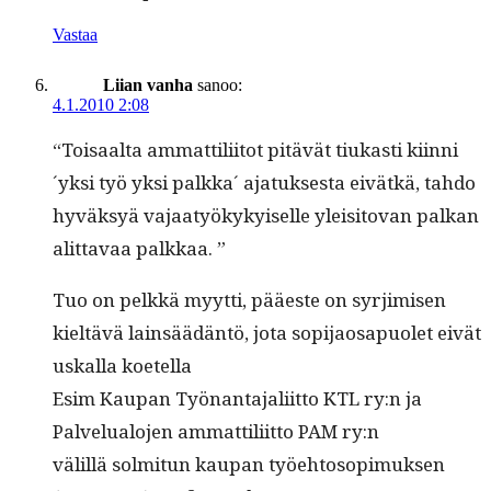
Vastaa
Liian vanha
sanoo:
4.1.2010 2:08
“Toisaal­ta ammat­tili­itot pitävät tiukasti kiin­ni
´yksi työ yksi palk­ka´ ajatuk­ses­ta eivätkä, tah­do
hyväksyä vajaatyökykyiselle yleisi­to­van palkan
alit­tavaa palkkaa. ”
Tuo on pelkkä myyt­ti, pääeste on syr­jimisen
kieltävä lain­säädän­tö, jota sopi­jaos­a­puo­let eivät
uskalla koetella
Esim Kau­pan Työ­nan­ta­jali­it­to KTL ry:n ja
Palvelu­alo­jen ammat­tili­it­to PAM ry:n
välil­lä solmi­tun kau­pan työe­htosopimuk­sen