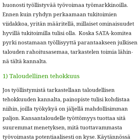
huonos­ti työl­listyvää työvoimaa työ­markki­noil­la.
Ennen kuin ryh­dyn perkaa­maan tuk­i­toimien
viidakkoa, yritän määritel­lä, mil­laiset omi­naisu­udet
hyvil­lä tuk­i­toimil­la tulisi olla. Kos­ka SATA-komitea
pyr­ki nos­ta­maan työl­lisyyt­tä paran­taak­seen julkisen
talouden rahoi­tusase­maa, tarkaste­len toimia lähin­
nä tältä kannalta.
1) Taloudellinen tehokkuus
Jos työl­listymistä tarkastel­laan taloudel­lisen
tehokku­u­den kannal­ta, pain­opiste tulisi kohdis­taa
niihin, joil­la työkykyä on jäl­jel­lä mah­dol­lisim­man
paljon. Kansan­taloudelle työt­tömyys tuot­taa sitä
suurem­mat mene­tyk­sen, mitä tuot­tavam­mas­ta
työvoimas­ta poten­ti­aalis­es­ti on kyse. Käytän­nössä