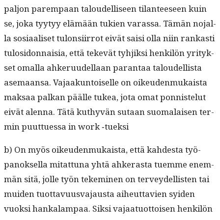
paljon parem­paan taloudel­liseen tilanteeseen kuin
se, joka tyy­tyy elämään tukien varas­sa. Tämän nojal­
la sosi­aaliset tulon­si­ir­rot eivät saisi olla niin rankasti
tulosi­don­naisia, että tekevät tyhjik­si henkilön yri­tyk­
set oma­l­la ahkeru­udel­laan paran­taa taloudel­lista
ase­maansa. Vajaakun­toiselle on oikeu­den­mukaista
mak­saa palkan päälle tukea, jota omat pon­nis­te­lut
eivät alen­na. Tätä kuthyvän sutaan suo­ma­laisen ter­
min puuttues­sa in work ‑tuek­si
b) On myös oikeu­den­mukaista, että kahdes­ta työ­
panok­sel­la mitat­tuna yhtä ahk­eras­ta tuemme enem­
män sitä, jolle työn tekem­i­nen on ter­vey­del­lis­ten tai
muiden tuot­tavu­us­va­jaus­ta aiheut­tavien syi­den
vuok­si han­kalam­paa. Sik­si vajaatuot­toisen henkilön