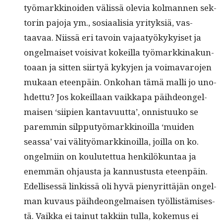
työ­markki­noiden välis­sä ole­via kol­man­nen sek­
torin pajo­ja ym., sosi­aal­isia yri­tyk­siä, vas­
taavaa. Niis­sä eri tavoin vajaatyökykyiset ja
ongel­maiset voisi­vat kokeil­la työ­markki­nakun­
toaan ja sit­ten siir­tyä kyky­jen ja voimavaro­jen
mukaan eteen­päin. Onko­han tämä malli jo uno­
hdet­tu? Jos kokeil­laan vaikka­pa päi­hdeon­gel­
maisen ‘siip­i­en kan­tavu­ut­ta’, onnis­tuuko se
parem­min silp­putyö­markki­noil­la ‘muiden
seassa’ vai väl­i­työ­markki­noil­la, joil­la on ko.
ongelmi­in on koulutet­tua henkilökun­taa ja
enem­män ohjaus­ta ja kan­nus­tus­ta eteen­päin.
Edel­lisessä linkissä oli hyvä pienyrit­täjän ongel­
man kuvaus päi­hdeon­gel­maisen työl­listämis­es­
tä. Vaik­ka ei tain­ut takki­in tul­la, koke­mus ei