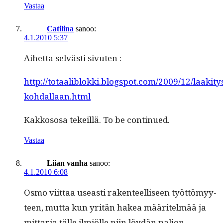
Vastaa
Catilina
sanoo:
4.1.2010 5:37
Aihet­ta selvästi sivuten :
http://totaaliblokki.blogspot.com/2009/12/laakity
kohdallaan.html
Kakkososa tekeil­lä. To be continued.
Vastaa
Liian vanha
sanoo:
4.1.2010 6:08
Osmo viit­taa use­asti rak­en­teel­liseen työt­tömyy­
teen, mut­ta kun yritän hakea määritelmää ja
mit­taria tälle ilmiölle niin löy­dän paljon