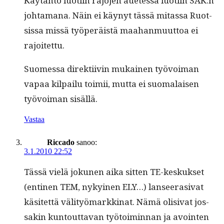
Käytän­tö luoti­in rajo­jen auetes­sa luoti­in SAK:n
johta­mana. Näin ei käynyt tässä mitas­sa Ruot­
sis­sa mis­sä työperäistä maa­han­muut­toa ei
rajoitettu.
Suomes­sa direk­ti­ivin mukainen työvoiman
vapaa kil­pailu toimii, mut­ta ei suo­ma­laisen
työvoiman sisällä.
Vastaa
Riccado
sanoo:
3.1.2010 22:52
Tässä vielä jokunen aika sit­ten TE-keskuk­set
(enti­nen TEM, nykyi­nen ELY…) lanseera­si­vat
käsitet­tä väl­i­työ­markki­nat. Nämä oli­si­vat jos­
sakin kuntout­ta­van työ­toimin­nan ja avoin­ten