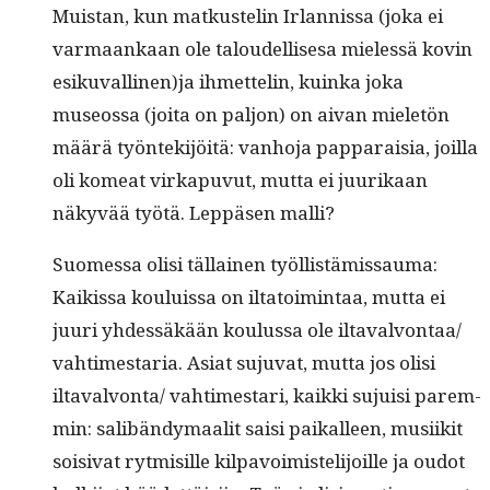
Muis­tan, kun matkustelin Irlan­nis­sa (joka ei
var­maankaan ole taloudel­lis­esa mielessä kovin
esikuvallinen)ja ihmettelin, kuin­ka joka
museossa (joi­ta on paljon) on aivan mieletön
määrä työn­tek­i­jöitä: van­ho­ja pap­pa­raisia, joil­la
oli komeat virka­pu­vut, mut­ta ei juurikaan
näkyvää työtä. Lep­päsen malli?
Suomes­sa olisi täl­lainen työl­listämis­sauma:
Kaikissa kouluis­sa on ilta­toim­intaa, mut­ta ei
juuri yhdessäkään koulus­sa ole iltavalvontaa/
vah­times­taria. Asi­at suju­vat, mut­ta jos olisi
iltavalvonta/ vah­times­tari, kaik­ki sujuisi parem­
min: sal­ibändy­maalit saisi paikalleen, musi­ik­it
soisi­vat ryt­misille kil­pavoimis­telijoille ja oudot