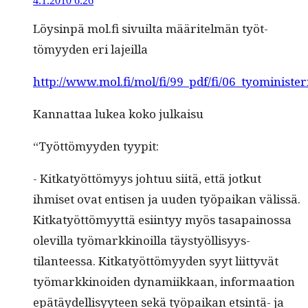
4.1.2010 6:26
Löys­in­pä mol.fi sivuil­ta määritelmän työt­
tömyy­den eri lajeilla
http://www.mol.fi/mol/fi/99_pdf/fi/06_tyominister
Kan­nat­taa lukea koko julkaisu
“Työt­tömyy­den tyypit:
- Kitkatyöt­tömyys johtuu siitä, että jotkut
ihmiset ovat entisen ja uuden työ­paikan välis­sä.
Kitkatyöt­tömyyt­tä esi­in­tyy myös tas­apain­os­sa
olevil­la työ­markki­noil­la täystyöl­lisyys-
tilanteessa. Kitkatyöt­tömyy­den syyt liit­tyvät
työ­markki­noiden dynami­ikkaan, infor­maa­tion
epätäy­del­lisyy­teen sekä työ­paikan etsin­tä- ja