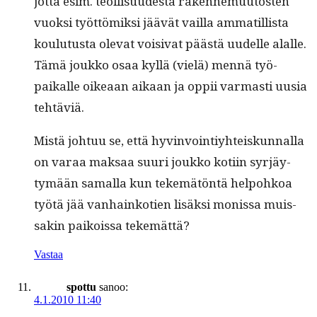
jot­ta esim. teol­lisu­ud­es­ta raken­nemuu­tosten
vuok­si työt­tömik­si jäävät vail­la ammatil­lista
koulu­tus­ta ole­vat voisi­vat päästä uudelle alalle.
Tämä joukko osaa kyl­lä (vielä) men­nä työ­
paikalle oikeaan aikaan ja oppii var­masti uusia
tehtäviä.
Mis­tä johtuu se, että hyv­in­voin­tiy­hteiskun­nal­la
on varaa mak­saa suuri joukko koti­in syr­jäy­
tymään samal­la kun tekemätön­tä helpohkoa
työtä jää van­hainko­tien lisäk­si monis­sa muis­
sakin paikois­sa tekemättä?
Vastaa
spottu
sanoo:
4.1.2010 11:40