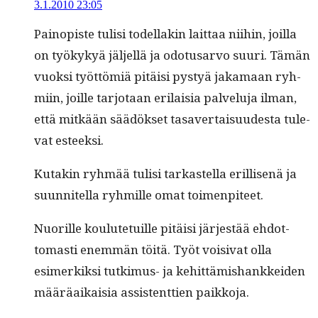
3.1.2010 23:05
Pain­opiste tulisi todel­lakin lait­taa niihin, joil­la
on työkykyä jäl­jel­lä ja odotusar­vo suuri. Tämän
vuok­si työt­tömiä pitäisi pystyä jaka­maan ryh­
mi­in, joille tar­jo­taan eri­laisia palvelu­ja ilman,
että mitkään säädök­set tasaver­taisu­ud­es­ta tule­
vat esteeksi.
Kutakin ryh­mää tulisi tarkastel­la eril­lisenä ja
suun­nitel­la ryh­mille omat toimenpiteet.
Nuo­rille koulute­tu­ille pitäisi jär­jestää ehdot­
tomasti enem­män töitä. Työt voisi­vat olla
esimerkik­si tutkimus- ja kehit­tämis­hankkei­den
määräaikaisia assis­tent­tien paikkoja.