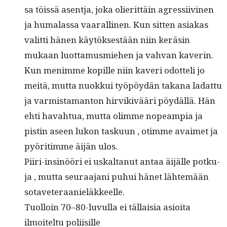
sa töis­sä asen­t­ja, joka olierit­täin agres­si­ivi­nen
ja humalas­sa vaar­alli­nen. Kun sit­ten asi­akas
valit­ti hänen käytök­ses­tään niin keräsin
mukaan luot­ta­mus­miehen ja vah­van kaverin.
Kun menimme kopille niin kaveri odot­teli jo
meitä, mut­ta nuokkui työpöy­dän takana ladat­tu
ja varmis­ta­man­ton hirvikivääri pöy­däl­lä. Hän
ehti havah­tua, mut­ta olimme nopeampia ja
pistin aseen lukon tasku­un , otimme avaimet ja
pyöritimme äijän ulos.
Piiri-insinööri ei uskaltanut antaa äijälle potku­
ja , mut­ta seu­raa­jani puhui hänet lähtemään
sotaveteraanieläkkeelle.
Tuol­loin 70–80-luvulla ei täl­laisia asioi­ta
ilmoitel­tu poliisille