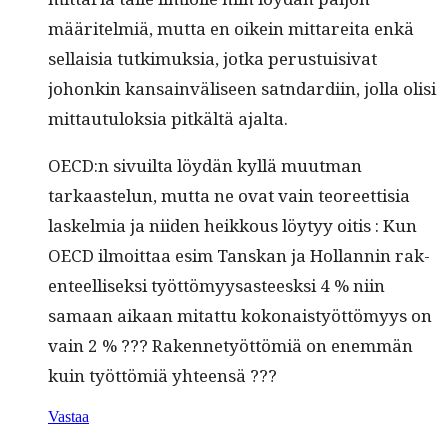
määritelmiä, mut­ta en oikein mittare­i­ta enkä
sel­l­aisia tutkimuk­sia, jot­ka perus­tu­isi­vat
johonkin kan­sain­väliseen sat­ndard­i­in, jol­la olisi
mit­tau­tu­lok­sia pitkältä ajalta.
OECD:n sivuil­ta löy­dän kyl­lä muut­man
tarkaastelun, mut­ta ne ovat vain teo­reet­tisia
laskelmia ja niiden heikkous löy­tyy oitis : Kun
OECD ilmoit­taa esim Tan­skan ja Hol­lan­nin rak­
en­teel­lisek­si työt­tömyysas­teesksi 4 % niin
samaan aikaan mitat­tu kokon­aistyöt­tömyys on
vain 2 % ??? Raken­netyöt­tömiä on enem­män
kuin työt­tömiä yhteensä ???
Vastaa