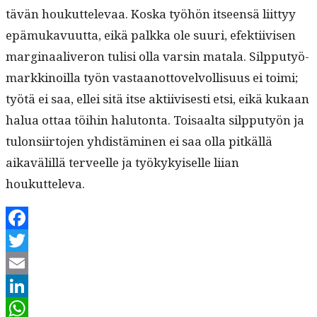
tävän houkut­tel­e­vaa. Kos­ka työhön itseen­sä liit­tyy
epä­mukavu­ut­ta, eikä palk­ka ole suuri, efek­ti­ivisen
mar­gin­aaliv­eron tulisi olla varsin mata­la. Silp­putyö­
markki­noil­la työn vas­taan­ot­tovelvol­lisu­us ei toi­mi;
työtä ei saa, ellei sitä itse akti­ivis­es­ti etsi, eikä kukaan
halua ottaa töi­hin halu­ton­ta. Toisaal­ta silp­putyön ja
tulon­si­ir­to­jen yhdis­tämi­nen ei saa olla pitkäl­lä
aikavälil­lä ter­veelle ja työkykyiselle liian
houkutteleva.
Facebook
Twitter
Email
LinkedIn