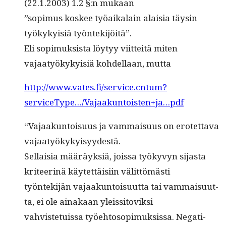
(22.1.2003) 1.2 §:n mukaan
”sopimus kos­kee työaikalain alaisia täysin
työkyky­isiä työntekijöitä”.
Eli sopimuk­sista löy­tyy viit­teitä miten
vajaatyökyky­isiä kohdel­laan, mutta
http://www.vates.fi/service.cntum?
serviceType…/Vajaakuntoisten+ja…pdf
“Vajaakun­toisu­us ja vam­maisu­us on erotet­ta­va
vajaatyökykyisyydestä.
Sel­l­aisia määräyk­siä, jois­sa työkyvyn sijas­ta
kri­teer­inä käytet­täisi­in välittömästi
työn­tek­i­jän vajaakun­toisu­ut­ta tai vam­maisu­ut­
ta, ei ole ainakaan yleissitoviksi
vahvis­te­tuis­sa työe­htosopimuk­sis­sa. Negati­