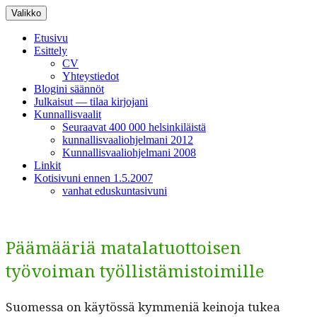
Siirry
Valikko
sisältöön
Etusivu
Esittely
CV
Yhteystiedot
Blogini säännöt
Julkaisut — tilaa kirjojani
Kunnallisvaalit
Seuraavat 400 000 helsinkiläistä
kunnallisvaaliohjelmani 2012
Kunnallisvaaliohjelmani 2008
Linkit
Kotisivuni ennen 1.5.2007
vanhat eduskuntasivuni
Päämääriä matalatuottoisen
työvoiman työllistämistoimille
Suomes­sa on käytössä kym­meniä keino­ja tukea