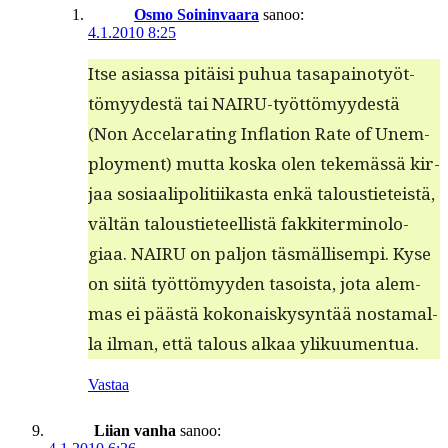
Osmo Soininvaara
sanoo:
4.1.2010 8:25
Itse asi­as­sa pitäisi puhua tas­apain­o­työt­
tömyy­destä tai NAIRU-työt­tömyy­destä
(Non Acce­larat­ing Infla­tion Rate of Unem­
ploy­ment) mut­ta kos­ka olen tekemässä kir­
jaa sosi­aalipoli­ti­ikas­ta enkä talousti­eteistä,
vältän talousti­eteel­listä fakkiter­mi­nolo­
giaa. NAIRU on paljon täs­mäl­lisem­pi. Kyse
on siitä työt­tömyy­den tasoista, jota alem­
mas ei päästä kokon­aiskysyn­tää nos­ta­mal­
la ilman, että talous alkaa ylikuumentua.
Vastaa
Liian vanha
sanoo: