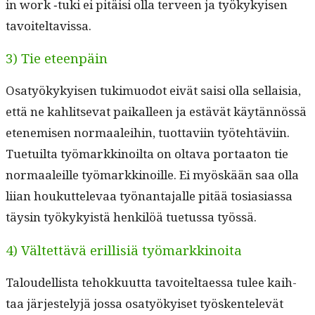
in work ‑tuki ei pitäisi olla ter­veen ja työkykyisen
tavoiteltavissa.
3) Tie eteenpäin
Osatyökykyisen tukimuodot eivät saisi olla sel­l­aisia,
että ne kahlit­se­vat paikalleen ja estävät käytän­nössä
eten­e­misen nor­maalei­hin, tuot­tavi­in työte­htävi­in.
Tue­tu­il­ta työ­markki­noil­ta on olta­va por­taa­ton tie
nor­maaleille työ­markki­noille. Ei myöskään saa olla
liian houkut­tel­e­vaa työ­nan­ta­jalle pitää tosi­asi­as­sa
täysin työkyky­istä henkilöä tue­tus­sa työssä.
4) Vältettävä erillisiä työmarkkinoita
Taloudel­lista tehokku­ut­ta tavoiteltaes­sa tulee kai­h­
taa jär­jeste­lyjä jos­sa osatyökyiset työsken­televät