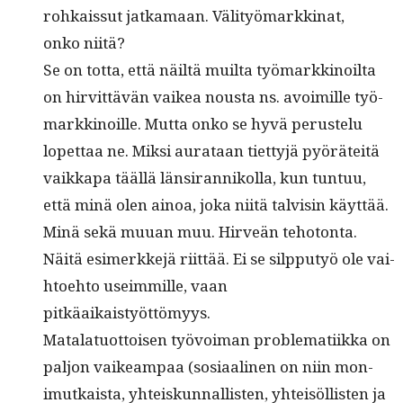
rohkaissut jatka­maan. Väl­i­työ­markki­nat,
onko niitä?
Se on tot­ta, että näiltä muil­ta työ­markki­noil­ta
on hirvit­tävän vaikea nous­ta ns. avoimille työ­
markki­noille. Mut­ta onko se hyvä perustelu
lopet­taa ne. Mik­si aurataan tiet­tyjä pyöräteitä
vaikka­pa tääl­lä län­sir­an­nikol­la, kun tun­tuu,
että minä olen ain­oa, joka niitä talvisin käyt­tää.
Minä sekä muuan muu. Hirveän teho­ton­ta.
Näitä esimerkke­jä riit­tää. Ei se silp­putyö ole vai­
h­toe­hto useim­mille, vaan
pitkäaikaistyöttömyys.
Mata­latuot­toisen työvoiman prob­lemati­ik­ka on
paljon vaikeam­paa (sosi­aa­li­nen on niin mon­
imutkaista, yhteiskun­nal­lis­ten, yhteisöl­lis­ten ja