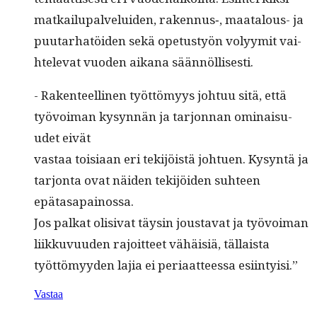
matkailu­palvelu­iden, rakennus‑, maat­alous- ja
puu­tarhatöi­den sekä ope­tustyön volyymit vai­
htel­e­vat vuo­den aikana säännöllisesti.
- Rak­en­teelli­nen työt­tömyys johtuu sitä, että
työvoiman kysyn­nän ja tar­jon­nan omi­naisu­
udet eivät
vas­taa toisi­aan eri tek­i­jöistä johtuen. Kysyn­tä ja
tar­jon­ta ovat näi­den tek­i­jöi­den suh­teen
epätasapainossa.
Jos palkat oli­si­vat täysin jous­ta­vat ja työvoiman
liikku­vu­u­den rajoit­teet vähäisiä, tällaista
työt­tömyy­den lajia ei peri­aat­teessa esiintyisi.”
Vastaa