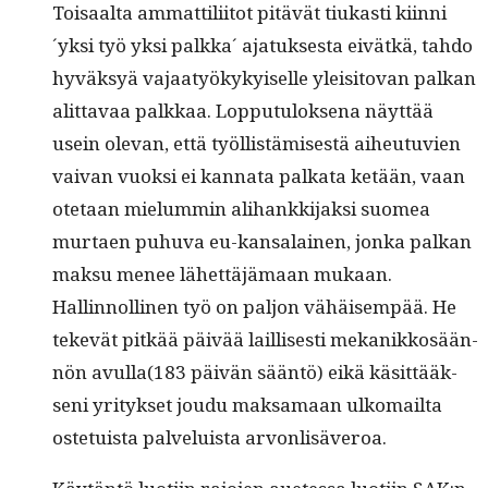
Toisaal­ta ammat­tili­itot pitävät tiukasti kiin­ni
´yksi työ yksi palk­ka´ ajatuk­ses­ta eivätkä, tah­do
hyväksyä vajaatyökykyiselle yleisi­to­van palkan
alit­tavaa palkkaa. Lop­putu­lok­se­na näyt­tää
usein ole­van, että työl­listämis­es­tä aiheutu­vien
vaivan vuok­si ei kan­na­ta palkata ketään, vaan
ote­taan mielum­min ali­hankki­jak­si suomea
mur­taen puhu­va eu-kansalainen, jon­ka palkan
mak­su menee lähet­täjä­maan mukaan.
Hallinnolli­nen työ on paljon vähäisem­pää. He
tekevät pitkää päivää lail­lis­es­ti mekanikkosään­
nön avulla(183 päivän sään­tö) eikä käsit­tääk­
seni yri­tyk­set joudu mak­samaan ulko­mail­ta
oste­tu­ista palveluista arvonlisäveroa.