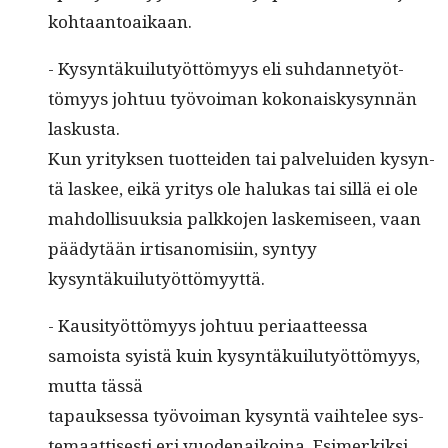
kohtaantoaikaan.
- Kysyn­täkuilu­työt­tömyys eli suh­dan­netyöt­
tömyys johtuu työvoiman kokon­aiskysyn­nän
laskusta.
Kun yri­tyk­sen tuot­tei­den tai palvelu­iden kysyn­
tä las­kee, eikä yri­tys ole halukas tai sil­lä ei ole
mah­dol­lisuuk­sia palkko­jen laskemiseen, vaan
päädytään irti­sanomisi­in, syn­tyy
kysyntäkuilutyöttömyyttä.
- Kausi­työt­tömyys johtuu peri­aat­teessa
samoista syistä kuin kysyn­täkuilu­työt­tömyys,
mut­ta tässä
tapauk­ses­sa työvoiman kysyn­tä vai­htelee sys­
temaat­tis­es­ti eri vuo­de­naikoina. Esimerkik­si