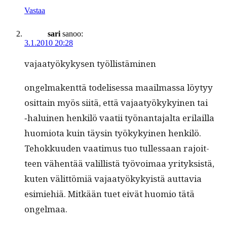
Vastaa
sari
sanoo:
3.1.2010 20:28
vajaatyökyky­sen työllistäminen
ongel­mak­ent­tä todelises­sa maail­mas­sa löy­tyy
osit­tain myös siitä, että vajaatyökykyi­nen tai
‑haluinen henkilö vaatii työ­nan­ta­jal­ta eri­lail­la
huomio­ta kuin täysin työkykyi­nen henkilö.
Tehokku­u­den vaa­timus tuo tul­lessaan rajoit­
teen vähen­tää valil­listä työvoimaa yri­tyk­sistä,
kuten välit­tömiä vajaatyökyky­istä aut­tavia
esimiehiä. Mitkään tuet eivät huomio tätä
ongelmaa.