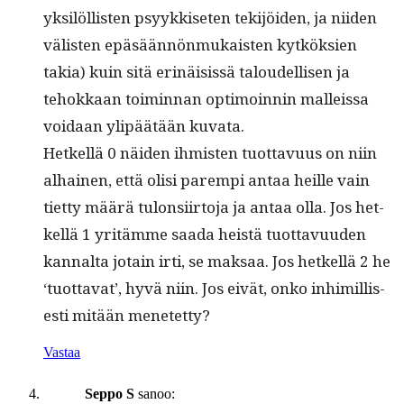
yksilöl­lis­ten psyykkiseten tek­i­jöi­den, ja niiden
välis­ten epäsään­nön­mukaisten kytkök­sien
takia) kuin sitä erinäi­sis­sä taloudel­lisen ja
tehokkaan toimin­nan opti­moin­nin malleis­sa
voidaan ylipäätään kuvata.
Het­kel­lä 0 näi­den ihmis­ten tuot­tavu­us on niin
alhainen, että olisi parem­pi antaa heille vain
tiet­ty määrä tulon­si­ir­to­ja ja antaa olla. Jos het­
kel­lä 1 yritämme saa­da heistä tuot­tavu­u­den
kannal­ta jotain irti, se mak­saa. Jos het­kel­lä 2 he
‘tuot­ta­vat’, hyvä niin. Jos eivät, onko inhimil­lis­
es­ti mitään menetetty?
Vastaa
Seppo S
sanoo: