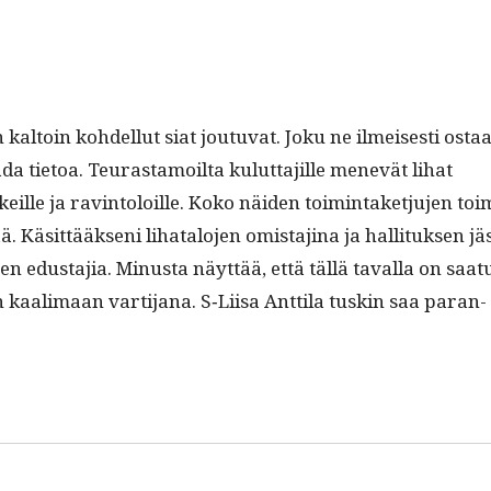
in kaltoin kohdel­lut siat joutu­vat. Joku ne ilmeis­es­ti ostaa
­da tietoa. Teuras­ta­moil­ta kulut­ta­jille menevät lihat
keille ja rav­in­toloille. Koko näi­den toim­intaketju­jen toi
. Käsit­tääk­seni lihat­alo­jen omis­ta­ji­na ja hal­li­tuk­sen jä
jen edus­ta­jia. Minus­ta näyt­tää, että täl­lä taval­la on saat
 kaal­i­maan var­ti­jana. S‑Liisa Antti­la tuskin saa paran­