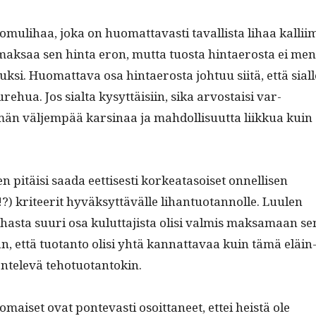
o­muli­haa, joka on huo­mat­tavasti taval­lista lihaa kalli­i
ak­saa sen hin­ta eron, mut­ta tuos­ta hin­taeros­ta ei me
k­si. Huo­mat­ta­va osa hin­taeros­ta johtuu siitä, että siall
e­hua. Jos sial­ta kysyt­täisi­in, sika arvostaisi var­
 väl­jem­pää karsi­naa ja mah­dol­lisu­ut­ta liikkua kuin
pitäisi saa­da eet­tis­es­ti korkeata­soiset onnel­lisen
?) kri­teer­it hyväksyt­tävälle lihan­tuotan­nolle. Luulen
a lihas­ta suuri osa kulut­ta­jista olisi valmis mak­samaan se
, että tuotan­to olisi yhtä kan­nat­tavaa kuin tämä eläin
n­televä tehotuotantokin.
omaiset ovat pon­tev­asti osoit­ta­neet, ettei heistä ole