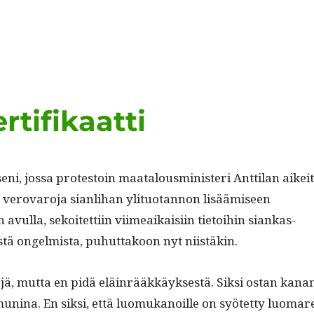
rtifikaatti
seni, jos­sa protestoin maat­alous­min­is­teri Antti­lan aikei­
 verovaro­ja sian­li­han yli­tuotan­non lisäämiseen
n avul­la, sekoitet­ti­in viimeaikaisi­in tietoi­hin siankas­
sistä ongelmista, puhut­takoon nyt niistäkin.
jä, mut­ta en pidä eläin­rääkkäyk­ses­tä. Sik­si ostan kana
ni­na. En sik­si, että luo­mukanoille on syötet­ty luo­mar