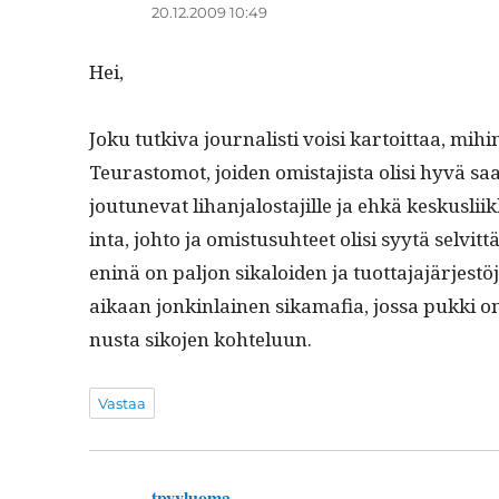
20.12.2009 10:49
Hei,
Joku tutki­va jour­nal­isti voisi kar­toit­taa, mih
Teuras­to­mot, joiden omis­ta­jista olisi hyvä saa
joutunevat lihan­jalosta­jille ja ehkä keskus­li­ik
inta, johto ja omis­tusuh­teet olisi syytä selvit­tää
en­inä on paljon sikaloiden ja tuot­ta­ja­jär­jestö­
aikaan jonkin­lainen sika­mafia, jos­sa puk­ki on
nus­ta siko­jen kohteluun.
Vastaa
tpyyluoma
sanoo: