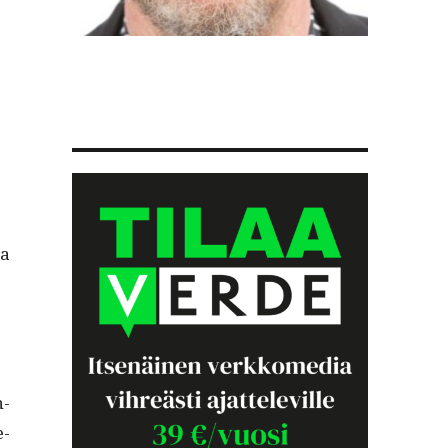
ta
n­
e­