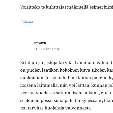
Voisit­teko te kulut­ta­jat määritel­lä esimerkik­s
Vastaa
tcrown
sanoo:
20.12.2009 12:06
Ei tähän jär­jestöjä tarvi­ta. Lainataan vähän tupa
on puolen laatikon kokoinen kuva siko­jen kas­va
valikoiman. Jos joku halu­aa lait­taa paketin ky
iloise­na lai­tumel­la, niin voi lait­taa, kun­han 
ker­ran vuodessa sat­un­naise­na aikana, että tie
se iloinen pos­su siinä paketin kyl­jessä nyt 
ten tarvitse huole­htia valvonnasta.