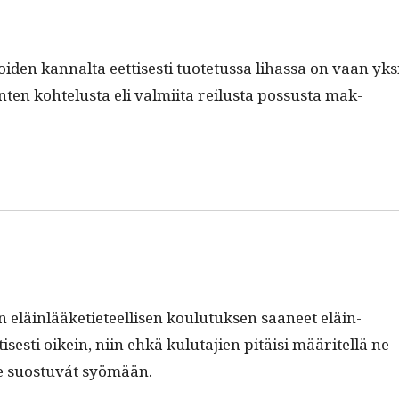
en kannal­ta eet­tis­es­ti tuote­tus­sa lihas­sa on vaan yks
­ten kohtelus­ta eli valmi­ita reilus­ta pos­sus­ta mak­
läin­lääketi­eteel­lisen koulu­tuk­sen saa­neet eläin­
tis­es­ti oikein, niin ehkä kulu­ta­jien pitäisi määritel­lä ne
 he suos­tu­vát syömään.