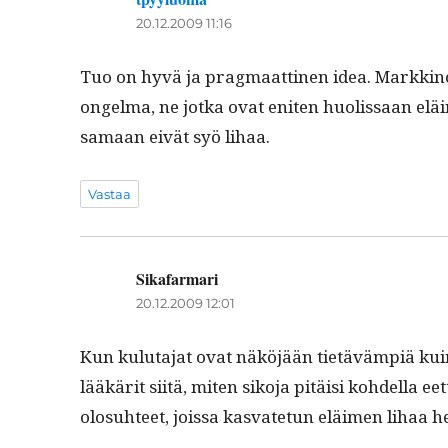
20.12.2009 11:16
Tuo on hyvä ja prag­maat­ti­nen idea. Markki­noid
ongel­ma, ne jot­ka ovat eniten huolis­saan eläin
samaan eivät syö lihaa.
Vastaa
Sikafarmari
sanoo:
20.12.2009 12:01
Kun kulu­ta­jat ovat näköjään tietävämpiä kuin e
lääkärit siitä, miten siko­ja pitäisi kohdel­la eet­
olo­suh­teet, jois­sa kas­vate­tun eläi­men lihaa