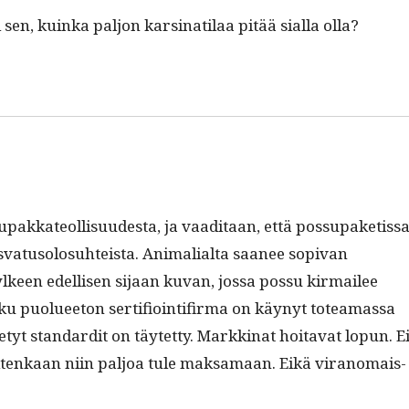
i sen, kuin­ka paljon karsi­nati­laa pitää sial­la olla?
kka­te­ol­lisu­ud­es­ta, ja vaa­di­taan, että pos­su­paketis­s
­tu­solo­suhteista. Ani­malial­ta saa­nee sopi­van
l­keen edel­lisen sijaan kuvan, jos­sa pos­su kir­mailee
joku puoluee­ton ser­ti­fioin­tifir­ma on käynyt totea­mas­sa
tyt stan­dard­it on täytet­ty. Markki­nat hoita­vat lop­un. E
kuitenkaan niin paljoa tule mak­samaan. Eikä vira­nomais­