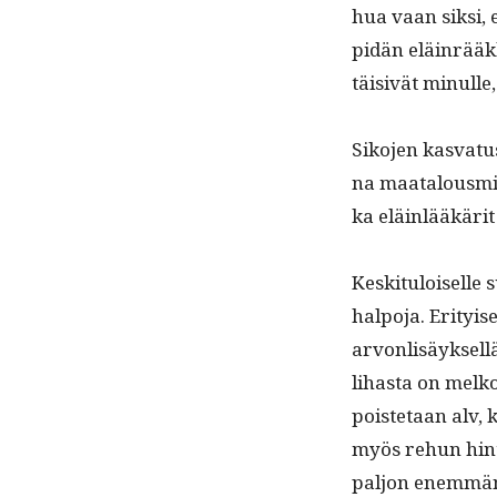
hua vaan sik­si, 
pidän eläin­rääk
täi­sivät min­ull
Siko­jen kas­va­t
na maat­alous­min­
ka eläin­lääkäri
Keski­t­u­loiselle
halpo­ja. Eri­tyis
arvon­lisäyk­sel­
li­has­ta on melk
pois­te­taan alv, 
myös rehun hin­ta
paljon enem­män, j