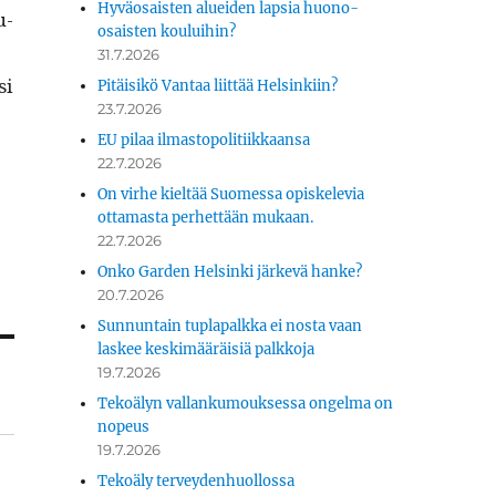
Hyväosaisten alueiden lapsia huono-
u­
osaisten kouluihin?
31.7.2026
si
Pitäisikö Vantaa liittää Helsinkiin?
23.7.2026
EU pilaa ilmastopolitiikkaansa
22.7.2026
On virhe kieltää Suomessa opiskelevia
ottamasta perhettään mukaan.
22.7.2026
Onko Garden Helsinki järkevä hanke?
20.7.2026
Sunnuntain tuplapalkka ei nosta vaan
laskee keskimääräisiä palkkoja
19.7.2026
Tekoälyn vallankumouksessa ongelma on
nopeus
19.7.2026
Tekoäly terveydenhuollossa