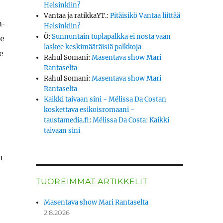
Helsinkiin?
Vantaa ja ratikkaYT.
:
Pitäisikö Vantaa liittää
m­
Helsinkiin?
ne
Ö
:
Sunnuntain tuplapalkka ei nosta vaan
laskee keskimääräisiä palkkoja
e
Rahul Somani
:
Masentava show Mari
Rantaselta
Rahul Somani
:
Masentava show Mari
Rantaselta
Kaikki taivaan sini - Mélissa Da Costan
koskettava esikoisromaani -
taustamedia.fi
:
Mélissa Da Costa: Kaikki
taivaan sini
n
­
TUOREIMMAT ARTIKKELIT
Masentava show Mari Rantaselta
2.8.2026