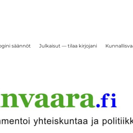
ogini säännöt
Julkaisut — tilaa kirjojani
Kunnallisvaa