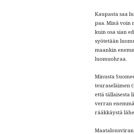
Kau­pas­ta saa lu
paa. Minä voin m
kuin osa sian edu
syötetään luo­mur
maankin enem­män
luomuohraa.
Minus­ta Suomeen 
teuraseläi­men (!
että täl­lais­es­t
ver­ran enem­män
rääkkäys­tä lähe
Maat­alousvi­ra­n