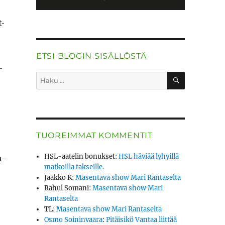
t­
ETSI BLOGIN SISÄLLÖSTÄ
­
HAKU
Etsi:
TUOREIMMAT KOMMENTIT
n­
HSL-aatelin bonukset
:
HSL häviää lyhyillä
matkoilla takseille.
Jaakko K
:
Masentava show Mari Rantaselta
Rahul Somani
:
Masentava show Mari
Rantaselta
TL
:
Masentava show Mari Rantaselta
Osmo Soininvaara
:
Pitäisikö Vantaa liittää