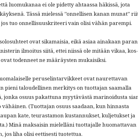
että luo­mukanaa ei ole pidet­ty ahtaas­sa häkissä, jota
käyk­senä. Tässä mielessä ”onnel­lisen kanan munat” rii
e, jos tuo onnel­lisu­uskri­teeri vain olisi vähän parempi.
u­solo­suh­teet ovat sika­maisia, eikä asi­aa ainakaan paran
is­terin ilmoi­tus siitä, ettei niis­sä ole mitään vikaa, kos­
t ovat toden­neet ne määräys­ten mukaisiksi.
 suo­ma­laiselle peruselin­tarvikkeet ovat nau­ret­ta­van
en pieni taloudelli­nen merk­i­tys on tuot­ta­jan saa­mal­la
lä, jon­ka osu­us pakat­tuna myytävästä mari­noidus­ta sia
o vähäi­nen. (Tuot­ta­jan osu­us saadaan, kun hin­nas­ta
kau­pan kate, teuras­ta­mon kus­tan­nuk­set, kul­je­tuk­set ja
.) Minä mak­saisin mielel­läni tuot­ta­jalle huo­mat­ta­van
os liha olisi eet­tis­es­ti tuotettua.