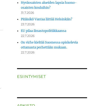
Hyväosaisten alueiden lapsia huono-
osaisten kouluihin?
31.7.2026
Pitäisikö Vantaa liittää Helsinkiin?
23.7.2026
EU pilaa ilmastopolitiikkaansa
22.7.2026
On virhe kieltää Suomessa opiskelevia
ottamasta perhettään mukaan.
22.7.2026
a
ESIINTYMISET
i
ARKISTO