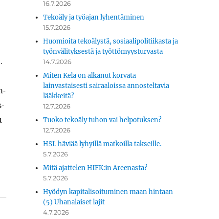
16.7.2026
Tekoäly ja työajan lyhentäminen
15.7.2026
Huomioita tekoälystä, sosiaalipolitiikasta ja
työnvälityksestä ja työttömyysturvasta
.
14.7.2026
Miten Kela on alkanut korvata
lainvastaisesti sairaaloissa annosteltavia
m­
lääkkeitä?
s­
12.7.2026
u
Tuoko tekoäly tuhon vai helpotuksen?
12.7.2026
HSL häviää lyhyillä matkoilla takseille.
5.7.2026
Mitä ajattelen HIFK:in Areenasta?
5.7.2026
Hyödyn kapitalisoituminen maan hintaan
(5) Uhanalaiset lajit
4.7.2026