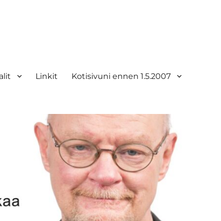
lit
Linkit
Kotisivuni ennen 1.5.2007