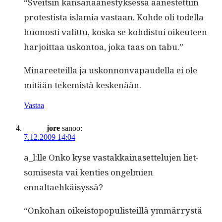
“Sveitsin kansanäänestyk­sessä äänestet­ti­in
protestista islamia vas­taan. Kohde oli todel­la
huonos­ti valit­tu, kos­ka se kohdis­tui oikeu­teen
har­joit­taa uskon­toa, joka taas on tabu.”
Mina­reeteil­la ja uskon­non­va­paudel­la ei ole
mitään tekemistä keskenään.
Vastaa
jore
sanoo:
7.12.2009 14:04
a_l:lle Onko kyse vas­takkainaset­telu­jen liet­
somis­es­ta vai ken­ties ongelmien
ennaltaehkäisyssä?
“Onko­han oikeistopop­ulis­teil­lä ymmär­rystä