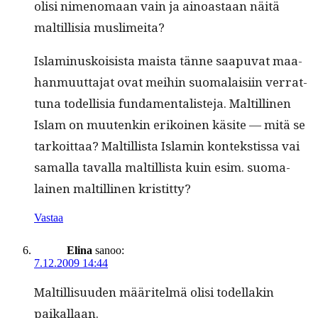
olisi nimeno­maan vain ja ain­oas­taan näitä
maltil­lisia muslimeita?
Islami­nuskoi­sista maista tänne saa­pu­vat maa­
han­muut­ta­jat ovat mei­hin suo­ma­laisi­in ver­rat­
tuna todel­lisia fun­da­men­tal­is­te­ja. Maltill­i­nen
Islam on muutenkin erikoinen käsite — mitä se
tarkoit­taa? Maltil­lista Islamin kon­tek­stis­sa vai
samal­la taval­la maltil­lista kuin esim. suo­ma­
lainen maltill­i­nen kristitty?
Vastaa
Elina
sanoo:
7.12.2009 14:44
Maltil­lisu­u­den määritelmä olisi todel­lakin
paikallaan.