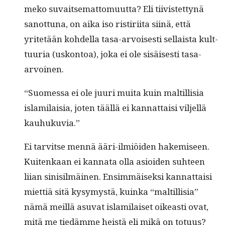
meko suvait­se­mat­to­muut­ta? Eli tiivis­tet­tynä
san­ot­tuna, on aika iso ris­tiri­ita siinä, että
yritetään kohdel­la tasa-arvois­es­ti sel­l­aista kult­
tuuria (uskon­toa), joka ei ole sisäis­es­ti tasa-
arvoinen.
“Suomes­sa ei ole juuri mui­ta kuin maltil­lisia
islami­laisia, joten tääl­lä ei kan­nat­taisi vil­jel­lä
kauhukuvia.”
Ei tarvitse men­nä ääri-ilmiöi­den hakemiseen.
Kuitenkaan ei kan­na­ta olla asioiden suh­teen
liian sin­isilmäi­nen. Ensim­mäisek­si kan­nat­taisi
miet­tiä sitä kysymys­tä, kuin­ka “maltil­lisia”
nämä meil­lä asu­vat islami­laiset oikeasti ovat,
mitä me tiedämme heistä eli mikä on totuus?