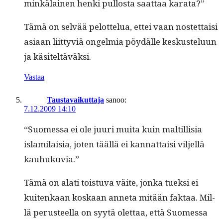
minkälainen hen­ki pul­losta saat­taa karata?”
Tämä on selvää pelot­telua, ettei vaan nos­tet­taisi
asi­aan liit­tyviä ongelmia pöy­dälle keskustelu­un
ja käsiteltäväksi.
Vastaa
Taustavaikuttaja
sanoo:
7.12.2009 14:10
“Suomes­sa ei ole juuri mui­ta kuin maltil­lisia
islami­laisia, joten tääl­lä ei kan­nat­taisi vil­jel­lä
kauhukuvia.”
Tämä on alati tois­tu­va väite, jon­ka tuek­si ei
kuitenkaan koskaan anneta mitään fak­taa. Mil­
lä perus­teel­la on syytä olet­taa, että Suomes­sa