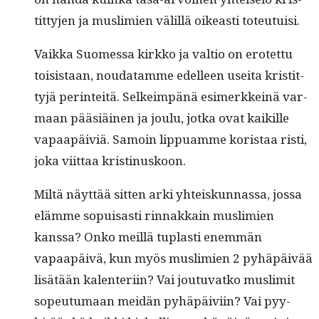
tit­ty­jen ja mus­lim­ien välil­lä oikeasti toteutuisi.
Vaik­ka Suomes­sa kirkko ja val­tio on erotet­tu
toi­sis­taan, nou­datamme edelleen usei­ta kris­tit­
tyjä per­in­teitä. Selkeim­pänä esimerkkeinä var­
maan pääsiäi­nen ja joulu, jot­ka ovat kaikille
vapaapäiviä. Samoin lip­puamme koris­taa risti,
joka viit­taa kristinuskoon.
Miltä näyt­tää sit­ten arki yhteiskun­nas­sa, jos­sa
elämme sopuisas­ti rin­nakkain mus­lim­ien
kanssa? Onko meil­lä tuplas­ti enem­män
vapaapäivä, kun myös mus­lim­ien 2 pyhäpäivää
lisätään kalen­teri­in? Vai joutu­vatko mus­lim­it
sopeu­tu­maan mei­dän pyhäpäivi­in? Vai pyy­