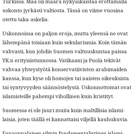
Turkissa. Maa oli määrä nykyaikaistaa erot­ta­mal­la
uskon­to jyrkästi val­tios­ta. Tässä on viime vuosi­na
otet­tu taka-askelia.
Uskon­nois­sa on paljon ero­ja, mut­ta yleen­sä ne ovat
lähempänä toisi­aan kuin seku­lar­is­mia. Koin tämän
vah­vasti, kun johdin Suomen val­tu­uskun­taa pais­sa
YK:n eri­ty­i­sis­tun­nos­sa. Vatikaani ja Puo­la tekivät
vah­vaa yhteystyötä kon­ser­vati­ivis­ten ara­bi­maid­en
kanssa, kun kyse oli homo­jen tai nais­ten oikeuk­sista
tai syn­tyvyy­den sään­nöstelystä. Uskon­not­tomat ovat
islamis­teille pahempi viholli­nen kuin kristityt.
Suomes­sa ei ole juuri mui­ta kuin maltil­lisia islami­
laisia, joten tääl­lä ei kan­nat­taisi vil­jel­lä kauhukuvia.
Euroop­palaisen silmin fun­da­men­tal­isti­nen islami­