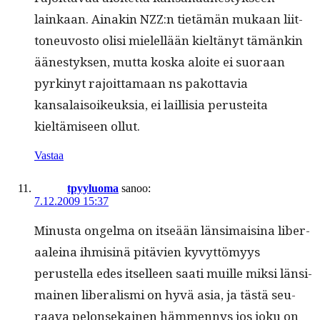
lainkaan. Ainakin NZZ:n tietämän mukaan liit­
toneu­vos­to olisi mielel­lään kieltänyt tämänkin
äänestyk­sen, mut­ta kos­ka aloite ei suo­raan
pyrkinyt rajoit­ta­maan ns pakot­tavia
kansalaisoikeuk­sia, ei lail­lisia perustei­ta
kieltämiseen ollut.
Vastaa
tpyyluoma
sanoo:
7.12.2009 15:37
Minus­ta ongel­ma on itseään län­si­maisi­na lib­er­
aaleina ihmis­inä pitävien kyvyt­tömyys
perustel­la edes itselleen saati muille mik­si län­si­
mainen lib­er­al­is­mi on hyvä asia, ja tästä seu­
raa­va pelon­sekainen häm­men­nys jos joku on