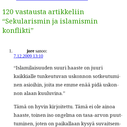
120 vastausta artikkeliin
“Sekularismin ja islamismin
konflikti”
jore
sanoo:
7.12.2009 13:10
“Islami­laisu­u­den suuri haaste on juuri
kaikkialle tunkeu­tu­van uskon­non sotkeu­tu­mi­
nen asioi­hin, joi­ta me emme enää pidä uskon­
non alaan kuuluvina.”
Tämä on hyvin kir­joitet­tu. Tämä ei ole ain­oa
haaste, toinen iso ongel­ma on tasa-arvon puut­
tumi­nen, joten on paikallaan kysyä suvait­sem­