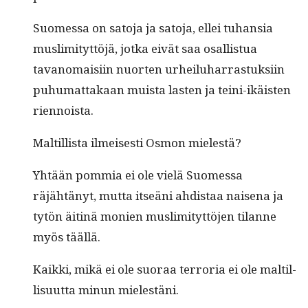
Suomes­sa on sato­ja ja sato­ja, ellei tuhan­sia
mus­lim­i­tyt­töjä, jot­ka eivät saa osal­lis­tua
tavanomaisi­in nuorten urheiluhar­ras­tuk­si­in
puhu­mat­takaan muista las­ten ja tei­ni-ikäis­ten
riennoista.
Maltil­lista ilmeis­es­ti Osmon mielestä?
Yhtään pom­mia ei ole vielä Suomes­sa
räjähtänyt, mut­ta itseäni ahdis­taa naise­na ja
tytön äit­inä monien mus­lim­i­tyt­tö­jen tilanne
myös täällä.
Kaik­ki, mikä ei ole suo­raa ter­ro­r­ia ei ole maltil­
lisu­ut­ta min­un mielestäni.