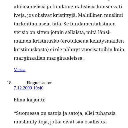
ahdas­mielisiä ja fun­da­men­tal­is­tisia kon­ser­vati­
ive­ja, jos oli­si­vat kris­tit­tyjä. Maltill­i­nen mus­li­mi
tarkoit­taa usein tätä. Se fun­da­men­tal­isti­nen
ver­sio on sit­ten jotain sel­l­aista, mitä län­si­
mainen kristi­nusko (ero­tuk­se­na kehi­tys­maid­en
kristi­nuskos­ta) ei ole näh­nyt vuo­sisatoi­hin kuin
mar­gin­aalien marginaaleissa.
Vastaa
Rogue
sanoo:
7.12.2009 19:40
Eli­na kirjoitti:
“Suomes­sa on sato­ja ja sato­ja, ellei tuhan­sia
mus­lim­i­tyt­töjä, jot­ka eivät saa osal­lis­tua