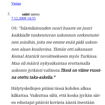
Vastaa
saint
sanoo:
7.12.2009 14:55
OS:
”Islami­laisu­u­den suuri haaste on juuri
kaikkialle tunkeu­tu­van uskon­non sotkeu­tu­mi­
nen asioi­hin, joi­ta me emme enää pidä uskon­
non alaan kuu­luvina. Tämän otti aikanaan
Kemal Atatürk tavoit­teek­seen myös Turkissa.
Maa oli määrä nykyaikaistaa erot­ta­mal­la
uskon­to jyrkästi val­tios­ta.
Tässä on viime vuosi­
na otet­tu taka-askelia.”
Häly­tyskel­lo­jen pitäisi tässä kohden alkaa
kilkat­taa. Vaikut­taa siltä, että kos­ka jyrkän siiv­
en edus­ta­jat pitävät kov­in­ta ään­tä itses­tään