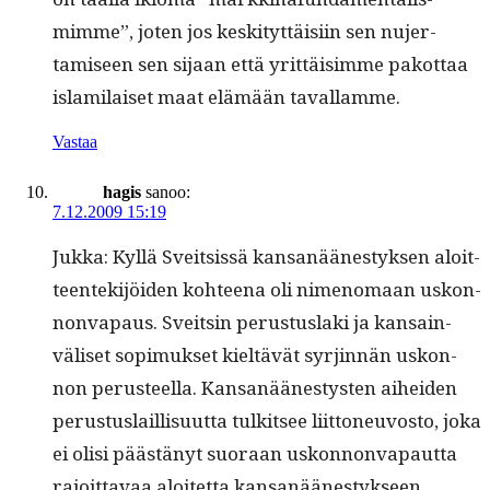
mimme”, joten jos keski­tyt­täisi­in sen nujer­
tamiseen sen sijaan että yrit­täisimme pakot­taa
islami­laiset maat elämään tavallamme.
Vastaa
hagis
sanoo:
7.12.2009 15:19
Juk­ka: Kyl­lä Sveit­sis­sä kansanäänestyk­sen aloit­
teen­tek­i­jöi­den kohteena oli nimeno­maan uskon­
non­va­paus. Sveitsin perus­tus­la­ki ja kan­sain­
väliset sopimuk­set kieltävät syr­jin­nän uskon­
non perus­teel­la. Kansanäänestys­ten aihei­den
perus­tus­lail­lisu­ut­ta tulk­it­see liit­toneu­vos­to, joka
ei olisi päästänyt suo­raan uskon­non­va­paut­ta
rajoit­tavaa aloitet­ta kansanäänestyk­seen