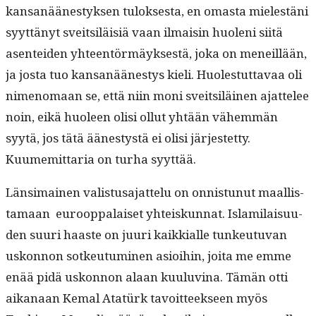
kansanäänestyk­sen tulok­ses­ta, en omas­ta mielestäni
syyt­tänyt sveit­siläisiä vaan ilmaisin huoleni siitä
asen­tei­den yhteen­tör­mäyk­ses­tä, joka on meneil­lään,
ja jos­ta tuo kansanäänestys kieli. Huolestut­tavaa oli
nimeno­maan se, että niin moni sveit­siläi­nen ajat­telee
noin, eikä huoleen olisi ollut yhtään vähem­män
syytä, jos tätä äänestys­tä ei olisi jär­jestet­ty.
Kuumemit­taria on turha syyttää.
Län­si­mainen val­is­tusa­jat­telu on onnis­tunut maal­lis­
ta­maan euroop­palaiset yhteiskun­nat. Islami­laisu­u­
den suuri haaste on juuri kaikkialle tunkeu­tu­van
uskon­non sotkeu­tu­mi­nen asioi­hin, joi­ta me emme
enää pidä uskon­non alaan kuu­luvina. Tämän otti
aikanaan Kemal Atatürk tavoit­teek­seen myös