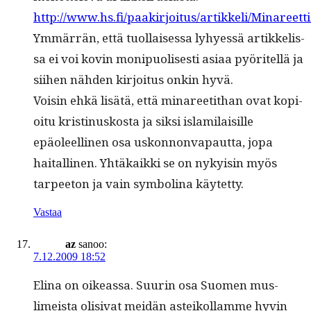
http://www.hs.fi/paakirjoitus/artikkeli/Mina
Ymmär­rän, että tuol­laises­sa lyhyessä artikke­lis­
sa ei voi kovin monipuolis­es­ti asi­aa pyöritel­lä ja
siihen näh­den kir­joi­tus onkin hyvä.
Voisin ehkä lisätä, että mina­reetithan ovat kopi­
oitu kristi­nuskos­ta ja sik­si islami­laisille
epäoleelli­nen osa uskon­non­va­paut­ta, jopa
haitalli­nen. Yhtäkaik­ki se on nyky­isin myös
tarpee­ton ja vain sym­bol­i­na käytetty.
Vastaa
az
sanoo:
7.12.2009 18:52
Eli­na on oike­as­sa. Suurin osa Suomen mus­
limeista oli­si­vat mei­dän asteikol­lamme hyvin