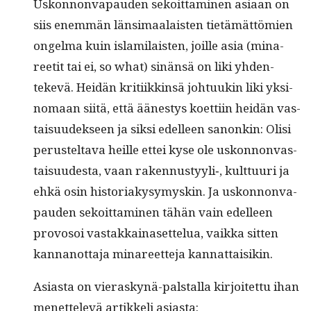
Uskon­non­va­pau­den sekoit­ta­mi­nen asi­aan on
siis enem­män län­si­maalais­ten tietämät­tömien
ongel­ma kuin islami­lais­ten, joille asia (mina­
reetit tai ei, so what) sinän­sä on liki yhden­
tekevä. Hei­dän kri­ti­ikkin­sä johtuukin liki yksi­
no­maan siitä, että äänestys koet­ti­in hei­dän vas­
taisu­udek­seen ja sik­si edelleen sanonkin: Olisi
perustelta­va heille ettei kyse ole uskon­non­va­s­
taisu­ud­es­ta, vaan rakennustyyli‑, kult­tuuri ja
ehkä osin his­to­ri­akysymyskin. Ja uskon­non­va­
pau­den sekoit­ta­mi­nen tähän vain edelleen
provosoi vas­takkainaset­telua, vaik­ka sit­ten
kan­nan­ot­ta­ja mina­reet­te­ja kannattaisikin.
Asi­as­ta on vieraskynä-pal­stal­la kir­joitet­tu ihan
menet­televä artikke­li asi­as­ta: