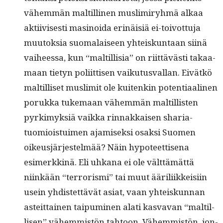
vähem­män maltill­i­nen mus­limiryh­mä alkaa
akti­ivis­es­ti masi­noi­da erinäisiä ei-toiv­ot­tu­ja
muu­tok­sia suo­ma­laiseen yhteiskun­taan siinä
vai­heessa, kun “maltil­lisia” on riit­tävästi takaa­
maan tietyn poli­it­tisen vaiku­tus­val­lan. Eivätkö
maltil­liset mus­lim­it ole kuitenkin poten­ti­aa­li­nen
poruk­ka tuke­maan vähem­män maltil­lis­ten
pyrkimyk­siä vaik­ka rin­nakkaisen sharia-
tuomiois­tu­imen ajamisek­si osak­si Suomen
oikeusjär­jestelmää? Näin hypo­teet­tise­na
esimerkkinä. Eli uhkana ei ole vält­tämät­tä
niinkään “ter­ror­is­mi” tai muut äärili­ikkeisi­in
usein yhdis­tet­tävät asi­at, vaan yhteiskun­nan
asteit­tainen taipumi­nen alati kas­va­van “maltil­
lisen” vähem­mistön tah­toon. Vähem­mistön, jon­