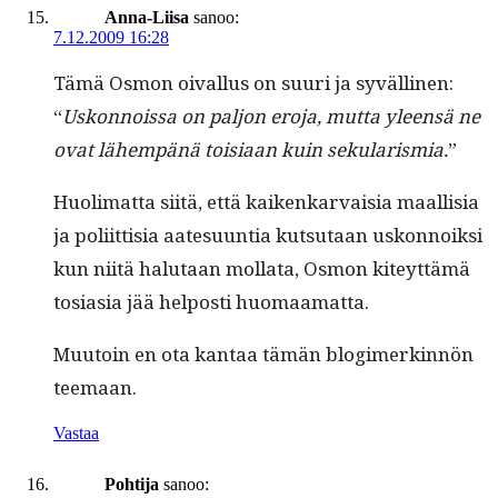
Anna-Liisa
sanoo:
7.12.2009 16:28
Tämä Osmon oival­lus on suuri ja syvälli­nen:
“
Uskon­nois­sa on paljon ero­ja, mut­ta yleen­sä ne
ovat lähempänä toisi­aan kuin seku­lar­is­mia.
”
Huoli­mat­ta siitä, että kaikenkar­vaisia maal­lisia
ja poli­it­tisia aate­su­un­tia kut­su­taan uskon­noik­si
kun niitä halu­taan mol­la­ta, Osmon kiteyt­tämä
tosi­a­sia jää hel­posti huomaamatta.
Muu­toin en ota kan­taa tämän blogimerkin­nön
teemaan.
Vastaa
Pohtija
sanoo: