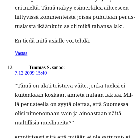
eri mieltä. Tämä näkyy esimerkik­si aiheeseen
liit­tyvis­sä kom­menteista jois­sa puhutaan perus­
tus­laista ikäänkuin se oli mikä tahansa laki.
En tiedä mitä asialle voi tehdä.
Vastaa
Tuomas S.
sanoo:
7.12.2009 15:40
“Tämä on alati tois­tu­va väite, jon­ka tuek­si ei
kuitenkaan koskaan anneta mitään fak­taa. Mil­
lä perus­teel­la on syytä olet­taa, että Suomes­sa
olisi nimeno­maan vain ja ain­oas­taan näitä
maltil­lisia muslimeita?”
empi­iris­es­ti siitä että mitään ei ole sat­tunut- ei