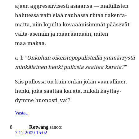
ajaen aggres­si­ivis­es­ti asi­aansa — maltil­lis­ten
halutes­sa vain elää rauhas­sa riitaa rak­en­ta­
mat­ta, niin lop­ul­ta kovaäänisim­mät pää­sevät
val­ta-asemi­in ja määräämään, miten
maa makaa.
a_l:
“Onko­han oikeistopop­ulis­teil­lä ymmär­rystä
minkälainen hen­ki pul­losta saat­taa karata?”
Siis pul­los­sa on kuin onkin jokin vaar­alli­nen
hen­ki, joka saat­taa kara­ta, mikäli käyt­täy­
dymme huonos­ti, vai?
Vastaa
Rotwang
sanoo:
7.12.2009 15:02