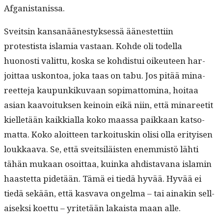
Afganistanissa.
Sveitsin kansanäänestyk­sessä äänestet­ti­in
protestista islamia vas­taan. Kohde oli todel­la
huonos­ti valit­tu, kos­ka se kohdis­tui oikeu­teen har­
joit­taa uskon­toa, joka taas on tabu. Jos pitää mina­
reet­te­ja kaupunkiku­vaan sopi­mat­tom­i­na, hoitaa
asian kaavoituk­sen keinoin eikä niin, että mina­reetit
kiel­letään kaikkial­la koko maas­sa paikkaan kat­so­
mat­ta. Koko aloit­teen tarkoi­tuskin olisi olla eri­tyisen
loukkaa­va. Se, että sveit­siläis­ten enem­mistö lähti
tähän mukaan osoit­taa, kuin­ka ahdis­ta­vana islamin
haastet­ta pide­tään. Tämä ei tiedä hyvää. Hyvää ei
tiedä sekään, että kas­va­va ongel­ma – tai ainakin sel­l­
aisek­si koet­tu – yritetään lakaista maan alle.