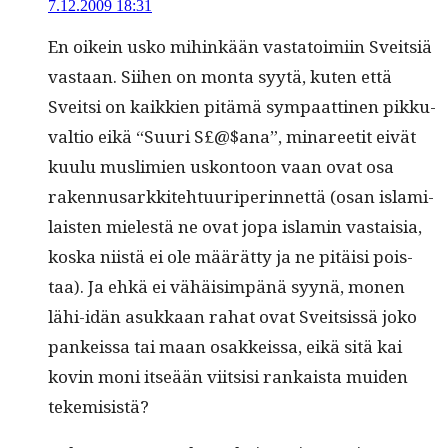
7.12.2009 18:31
En oikein usko mihinkään vas­ta­toimi­in Sveit­siä
vas­taan. Siihen on mon­ta syytä, kuten että
Sveit­si on kaikkien pitämä sym­pa­at­ti­nen pikku­
val­tio eikä “Suuri S£@$ana”, mina­reetit eivät
kuu­lu mus­lim­ien uskon­toon vaan ovat osa
raken­nusarkkite­htu­uriperin­net­tä (osan islami­
lais­ten mielestä ne ovat jopa islamin vas­taisia,
kos­ka niistä ei ole määrät­ty ja ne pitäisi pois­
taa). Ja ehkä ei vähäisim­pänä syynä, mon­en
lähi-idän asukkaan rahat ovat Sveit­sis­sä joko
pankeis­sa tai maan osakkeis­sa, eikä sitä kai
kovin moni itseään viit­sisi rankaista muiden
tekemisistä?