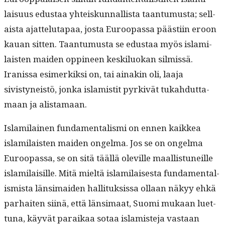
laisu­us edus­taa yhteiskun­nal­lista taan­tu­mus­ta; sel­l­
aista ajat­te­lu­ta­paa, jos­ta Euroopas­sa päästi­in eroon
kauan sit­ten. Taan­tu­mus­ta se edus­taa myös islami­
lais­ten maid­en oppi­neen keskilu­okan silmis­sä.
Iranis­sa esimerkik­si on, tai ainakin oli, laa­ja
sivistyneistö, jon­ka islamistit pyrkivät tukah­dut­ta­
maan ja alistamaan.
Islami­lainen fun­da­men­tal­is­mi on ennen kaikkea
islami­lais­ten maid­en ongel­ma. Jos se on ongel­ma
Euroopas­sa, se on sitä tääl­lä oleville maal­lis­tuneille
islami­laisille. Mitä mieltä islami­lais­es­ta fun­da­men­tal­
is­mista län­si­maid­en hal­li­tuk­sis­sa ollaan näkyy ehkä
parhait­en siinä, että län­si­maat, Suo­mi mukaan luet­
tuna, käyvät paraikaa sotaa islamis­te­ja vas­taan