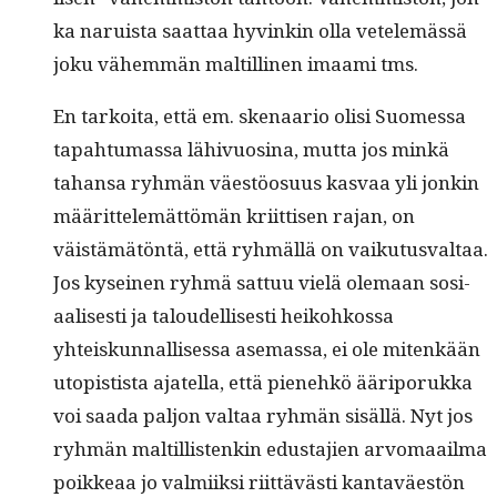
ka naruista saat­taa hyvinkin olla vetelemässä
joku vähem­män maltill­i­nen imaa­mi tms.
En tarkoi­ta, että em. ske­naario olisi Suomes­sa
tapah­tu­mas­sa lähivu­osi­na, mut­ta jos minkä
tahansa ryh­män väestöo­su­us kas­vaa yli jonkin
määrit­telemät­tömän kri­it­tisen rajan, on
väistämätön­tä, että ryh­mäl­lä on vaiku­tus­val­taa.
Jos kyseinen ryh­mä sat­tuu vielä ole­maan sosi­
aalis­es­ti ja taloudel­lis­es­ti heikohkos­sa
yhteiskun­nal­lises­sa ase­mas­sa, ei ole mitenkään
utopis­tista ajatel­la, että pienehkö ääri­poruk­ka
voi saa­da paljon val­taa ryh­män sisäl­lä. Nyt jos
ryh­män maltil­lis­tenkin edus­ta­jien arvo­maail­ma
poikkeaa jo valmi­ik­si riit­tävästi kan­taväestön