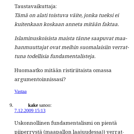
Taus­tavaikut­ta­ja:
Tämä on alati tois­tu­va väite, jon­ka tuek­si ei
kuitenkaan koskaan anneta mitään faktaa.
Islami­nuskoi­sista maista tänne saa­pu­vat maa­
han­muut­ta­jat ovat mei­hin suo­ma­laisi­in ver­rat­
tuna todel­lisia fundamentalisteja.
Huo­maatko mitään ris­tiri­itaista omas­sa
argumentoinnissasi?
Vastaa
kake
sanoo:
7.12.2009 15:13
Uskon­nolli­nen fun­da­men­tal­is­mi on pien­tä
piiper­rystä (maa­pal­lon laa­ju­udessa)) ver­rat­