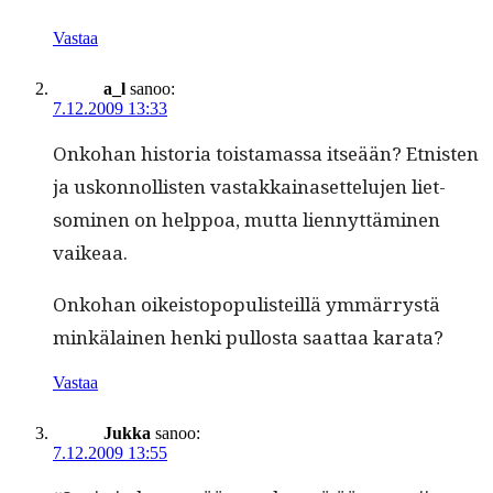
Vastaa
a_l
sanoo:
7.12.2009 13:33
Onko­han his­to­ria tois­ta­mas­sa itseään? Etnis­ten
ja uskon­nol­lis­ten vas­takkainaset­telu­jen liet­
somi­nen on help­poa, mut­ta lien­nyt­tämi­nen
vaikeaa.
Onko­han oikeistopop­ulis­teil­lä ymmär­rystä
minkälainen hen­ki pul­losta saat­taa karata?
Vastaa
Jukka
sanoo:
7.12.2009 13:55