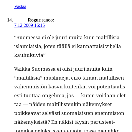
Vastaa
Rogue
sanoo:
7.12.2009 16:15
“Suomes­sa ei ole juuri mui­ta kuin maltil­lisia
islami­laisia, joten tääl­lä ei kan­nat­taisi vil­jel­lä
kauhukuvia”
Vaik­ka Suomes­sa ei olisi juuri mui­ta kuin
“maltil­lisia” mus­lime­ja, eikö tämän maltil­lisen
vähem­mistön kasvu kuitenkin voi poten­ti­aalis­
es­ti tuot­taa ongelmia, jos — kuten voidaan olet­
taa — näi­den maltil­lis­tenkin näke­myk­set
poikkea­vat selvästi suo­ma­lais­ten enem­mistön
näke­myk­sistä? En näk­isi täysin perus­teet­
tomak­si pelok­si ske­naar­i­o­ta, jos­sa pienehkö