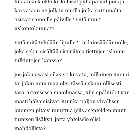
hitäänkö kaik­ki kirkol­liset pyhäpäivät pois ja
kor­vataan ne jol­lain muil­la jot­ka sat­tumal­ta
osu­vat samoille päiville? Entä muut
uskontokunnat?
Entä mitä tehdään lip­ulle? Tai lain­säädän­nölle,
joka sekin sisältää ris­tiri­ito­ja tiet­ty­jen islamin
tulk­in­to­jen kanssa?
Jos joku osaisi oikeasti kuva­ta, mil­lainen Suo­mi
tai jokin muu maa olisi tässä uskon­nol­lis­es­ti
tasa-arvoises­sa maail­mas­sa, niin epälu­u­lot var­
masti häl­veni­sivät. Kuin­ka paljon viral­lisen
Suomen pitäisi muut­tua (siis asen­tei­den muut­
tumisen lisäk­si), jot­ta yhteise­lo olisi
mahdollista?