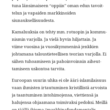
tuna län­si­maiseen “oppi­in” oman edun tavoit­
telun ja vapaiden markki­noiden
siunauksellisuudesta.
Kamaluuk­sia on tehty mm. rotuopin ja kom­mu­
nis­min var­jol­la. Ja vielä hyvin hil­jat­tain. Ja
viime vuosi­na ja vuosikym­meninä jenkkien
johta­mana talousti­eteel­lisen teo­ri­an var­jol­la. Ei
siihen tuhoamiseen ja pahoin­voin­nin aiheut­
tamiseen uskon­toa tarvita.
Euroopan suurin uhka ei ole ääri-islami­laisu­us
vaan ihmis­ten irtau­tu­mi­nen kris­til­listä arvoista
ja taan­tu­mi­nen into­hi­mo­jen­sa, viet­tien­sä ja
halu­jen­sa ohjaa­mana toimi­vak­si pedok­si. Meil­lä
on tääl­lä ikioma “markki­na­fun­da­men­tal­is­