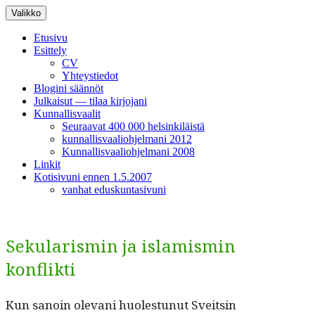
Siirry
Valikko
sisältöön
Etusivu
Esittely
CV
Yhteystiedot
Blogini säännöt
Julkaisut — tilaa kirjojani
Kunnallisvaalit
Seuraavat 400 000 helsinkiläistä
kunnallisvaaliohjelmani 2012
Kunnallisvaaliohjelmani 2008
Linkit
Kotisivuni ennen 1.5.2007
vanhat eduskuntasivuni
Sekularismin ja islamismin
konflikti
Kun sanoin ole­vani huolestunut Sveitsin