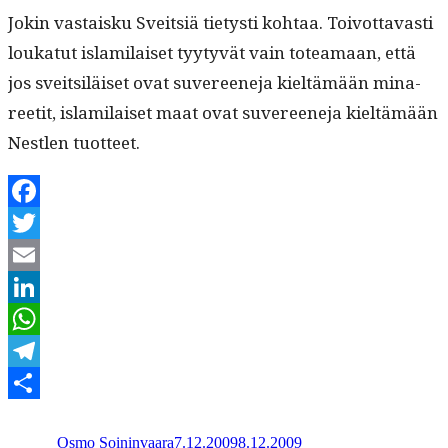
Jokin vas­taisku Sveit­siä tietysti kohtaa. Toiv­ot­tavasti
loukatut islami­laiset tyy­tyvät vain totea­maan, että
jos sveit­siläiset ovat suvereene­ja kieltämään mina­
reetit, islami­laiset maat ovat suvereene­ja kieltämään
Nestlen tuotteet.
Facebook
Twitter
Email
LinkedIn
WhatsApp
Telegram
Kirjoittaja
Julkaistu
Kategoriat
Share
Osmo Soininvaara
7.12.2009
8.12.2009
_