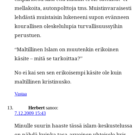
mel­lakoi­ta, auton­polt­to­ja tms. Muistin­varais­es­ti
lehdästä muis­taisin luke­neeni supon evän­neen
koural­lisen oleskelulu­pia tur­val­lisu­ussy­i­hin
perustuen.
“Maltill­i­nen Islam on muutenkin erikoinen
käsite – mitä se tarkoittaa?”
No ei kai sen sen erikoisem­pi käsite ole kuin
maltill­i­nen kristinusko.
Vastaa
Herbert
sanoo:
7.12.2009 15:43
Min­ulle suurin haaste tässä islam-keskustelus­sa
on nähdä kuin­ka tasa-arvoinen yhteise­lo kris­