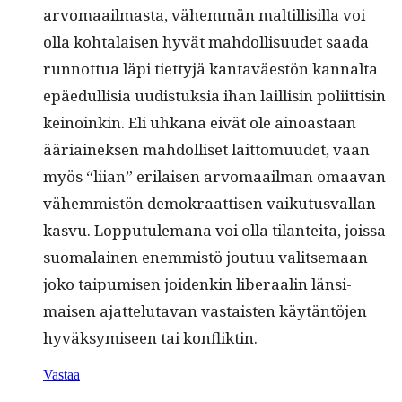
arvo­maail­mas­ta, vähem­män maltil­lisil­la voi
olla kohta­laisen hyvät mah­dol­lisu­udet saa­da
run­not­tua läpi tiet­tyjä kan­taväestön kannal­ta
epäedullisia uud­is­tuk­sia ihan lail­lisin poli­it­tisin
keinoinkin. Eli uhkana eivät ole ain­oas­taan
ääri­ainek­sen mah­dol­liset lait­to­muudet, vaan
myös “liian” eri­laisen arvo­maail­man omaa­van
vähem­mistön demokraat­tisen vaiku­tus­val­lan
kasvu. Lop­putule­m­ana voi olla tilantei­ta, jois­sa
suo­ma­lainen enem­mistö joutuu val­it­se­maan
joko taipumisen joidenkin lib­er­aalin län­si­
maisen ajat­te­lu­ta­van vas­tais­ten käytän­tö­jen
hyväksymiseen tai konfliktin.
Vastaa