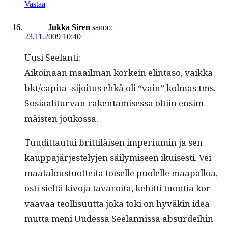
Vastaa
Jukka Siren
sanoo:
23.11.2009 10:40
Uusi See­lan­ti:
Aikoinaan maail­man korkein elin­ta­so, vaik­ka
bkt/capita ‑sijoi­tus ehkä oli “vain” kol­mas tms.
Sosi­aal­i­tur­van rak­en­tamises­sa olti­in ensim­
mäis­ten joukossa.
Tuu­dit­tau­tui brit­tiläisen imperi­u­min ja sen
kaup­pa­jär­jeste­ly­jen säi­lymiseen ikuis­es­ti. Vei
maat­alous­tuot­tei­ta toiselle puolelle maa­pal­loa,
osti sieltä kivo­ja tavaroi­ta, kehit­ti tuon­tia kor­
vaavaa teol­lisu­ut­ta joka toki on hyväkin idea
mut­ta meni Uudessa See­lan­nis­sa absur­dei­hin