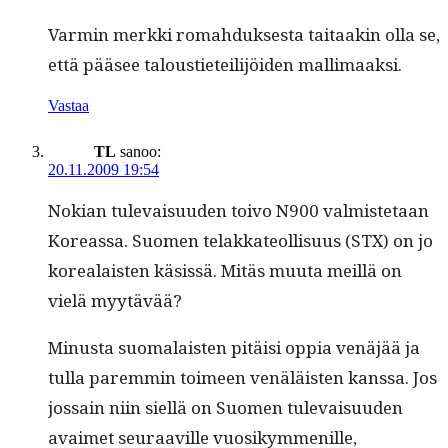
Varmin merk­ki rom­ah­duk­ses­ta taitaakin olla se,
että pääsee talousti­eteil­i­jöi­den mallimaaksi.
Vastaa
TL
sanoo:
20.11.2009 19:54
Nokian tule­vaisu­u­den toi­vo N900 valmis­te­taan
Kore­as­sa. Suomen telakka­te­ol­lisu­us (STX) on jo
kore­alais­ten käsis­sä. Mitäs muu­ta meil­lä on
vielä myytävää?
Minus­ta suo­ma­lais­ten pitäisi oppia venäjää ja
tul­la parem­min toimeen venäläis­ten kanssa. Jos
jos­sain niin siel­lä on Suomen tule­vaisu­u­den
avaimet seu­raav­ille vuosikym­me­nille,