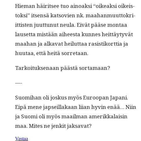
Hie­man häir­it­see tuo ain­oak­si “oikeak­si oikeis­
tok­si” itsen­sä katso­vien nk. maa­han­muut­tokri­
it­tis­ten juut­tunut neu­la. Eivät pääse mon­taa
lauset­ta mis­tään aiheesta kunnes heit­täy­tyvät
maa­han ja alka­vat heilut­taa rasis­tiko­rt­tia ja
huu­taa, että heitä sorretaan.
Tarkoituk­se­naan päästä sortamaan?
—-
Suomi­han oli joskus myös Euroopan Japani.
Eipä mene jap­seil­lakaan liian hyvin enää… Niin
ja Suo­mi oli myös maail­man amerikkalaisin
maa. Mites ne jenkit jaksavat?
Vastaa