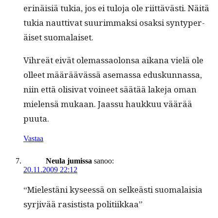
erinäisiä tukia, jos ei tulo­ja ole riit­tävästi. Näitä
tukia naut­ti­vat suurim­mak­si osak­si syn­type­r­
äiset suomalaiset.
Vihreät eivät ole­mas­saolon­sa aikana vielä ole
olleet määräävässä ase­mas­sa eduskun­nas­sa,
niin että oli­si­vat voineet säätää lake­ja oman
mie­len­sä mukaan. Jaas­su haukkuu väärää
puuta.
Vastaa
Neula jumissa
sanoo:
20.11.2009 22:12
“Mielestäni kyseessä on selkeästi suo­ma­laisia
syr­jivää rasis­tista politiikkaa”