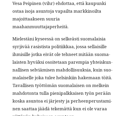
Vesa Peip­inen (vihr) ehdot­taa, että kaupun­ki
ostaa iso­ja asun­to­ja vapail­ta markki­noil­ta
majoit­taak­seen suuria
maahanmuuttajaperheitä.
Mielestäni kyseessä on selkeästi suo­ma­laisia
syr­jivää rasis­tista poli­ti­ikkaa, jos­sa sel­l­aisille
ihmisille jot­ka eivät ole tehneet mitään suo­ma­
lais­ten hyväk­si osoite­taan parem­pia yhteiskun­
nal­lisen selviämisen mah­dol­lisuuk­sia, kuin suo­
ma­laiselle joka tulee helsinki­in hake­maan töitä.
Taval­lisen työt­tömän suo­ma­laisen on melkein
mah­do­ton­ta tul­la pieni­palkkaisen työn perään
kos­ka asun­toa ei järjesty ja per­heen­pe­rus­t­a­mi­
nen saat­taa jäädä tekemät­tä kun ei ole varaa