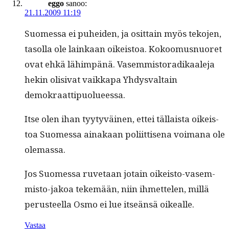
eggo
sanoo:
21.11.2009 11:19
Suomes­sa ei puhei­den, ja osit­tain myös teko­jen,
tasol­la ole lainkaan oikeis­toa. Kokoomus­nuoret
ovat ehkä lähim­pänä. Vasem­mis­toradikaale­ja
hekin oli­si­vat vaikka­pa Yhdys­val­tain
demokraattipuolueessa.
Itse olen ihan tyy­tyväi­nen, ettei täl­laista oikeis­
toa Suomes­sa ainakaan poli­it­tise­na voimana ole
olemassa.
Jos Suomes­sa ruve­taan jotain oikeis­to-vasem­
mis­to-jakoa tekemään, niin ihmette­len, mil­lä
perus­teel­la Osmo ei lue itseän­sä oikealle.
Vastaa