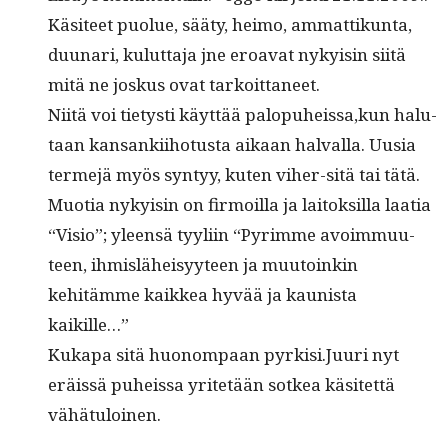
Käsi­teet puolue, sää­ty, heimo, ammat­tikun­ta,
duu­nari, kulut­ta­ja jne eroa­vat nyky­isin siitä
mitä ne joskus ovat tarkoittaneet.
Niitä voi tietysti käyt­tää palopuheissa,kun halu­
taan kansanki­iho­tus­ta aikaan hal­val­la. Uusia
ter­me­jä myös syn­tyy, kuten viher-sitä tai tätä.
Muo­tia nyky­isin on fir­moil­la ja laitok­sil­la laa­tia
“Visio”; yleen­sä tyyli­in “Pyrimme avoim­muu­
teen, ihmis­läheisyy­teen ja muu­toinkin
kehitämme kaikkea hyvää ja kau­nista
kaikille…”
Kuka­pa sitä huonom­paan pyrkisi.Juuri nyt
eräis­sä puheis­sa yritetään sotkea käsitet­tä
vähätuloinen.