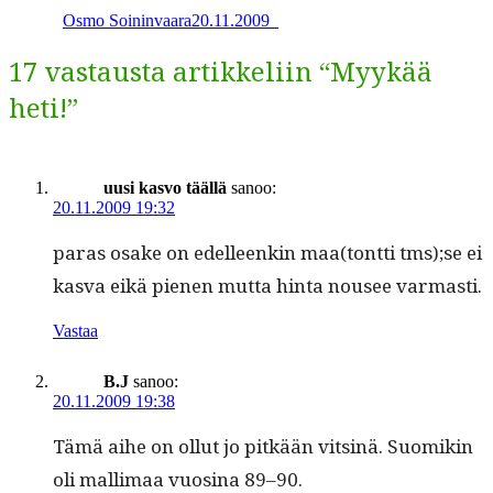
Osmo Soininvaara
20.11.2009
_
17 vastausta artikkeliin “Myykää
heti!”
uusi kasvo täällä
sanoo:
20.11.2009 19:32
paras osake on edelleenkin maa(tontti tms);se ei
kas­va eikä pienen mut­ta hin­ta nousee varmasti.
Vastaa
B.J
sanoo:
20.11.2009 19:38
Tämä aihe on ollut jo pitkään vitsinä. Suomikin
oli malli­maa vuosi­na 89–90.