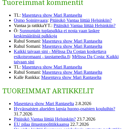
Tuoreimmat kommentit
TL
:
Masentava show Mari Rantaselta
Osmo Soininvaara
:
Pitäisikö Vantaa liittää Helsinkiin?
Vantaa ja ratikkaYT.
:
Pitäisikö Vantaa liittää Helsinkiin?
Ö
:
Sunnuntain tuplapalkka ei nosta vaan laskee
keskimääräisiä palkkoja
Rahul Somani
:
Masentava show Mari Rantaselta
Rahul Somani
:
Masentava show Mari Rantaselta
Kaikki taivaan sini - Mélissa Da Costan koskettava
esikoisromaani - taustamedia.fi
:
Mélissa Da Costa: Kaikki
taivaan sini
TL
:
Masentava show Mari Rantaselta
Rahul Somani
:
Masentava show Mari Rantaselta
Kalle Rankka
:
Masentava show Mari Rantaselta
TUOREIMMAT ARTIKKELIT
Masentava show Mari Rantaselta
2.8.2026
Hyväosaisten alueiden lapsia huono-osaisten kouluihin?
31.7.2026
Pitäisikö Vantaa liittää Helsinkiin?
23.7.2026
EU pilaa ilmastopolitiikkaansa
22.7.2026