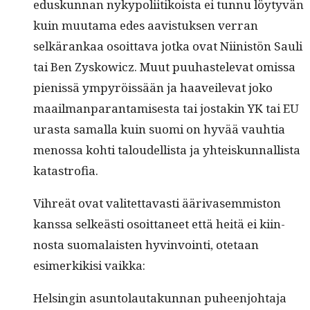
eduskun­nan nyky­poli­itikoista ei tun­nu löy­tyvän
kuin muu­ta­ma edes aav­is­tuk­sen ver­ran
selkärankaa osoit­ta­va jot­ka ovat Niin­istön Sauli
tai Ben Zyskow­icz. Muut puuhastel­e­vat omis­sa
pienis­sä ympyröis­sään ja haaveil­e­vat joko
maail­man­paran­tamis­es­ta tai jostakin YK tai EU
uras­ta samal­la kuin suo­mi on hyvää vauh­tia
menos­sa kohti taloudel­lista ja yhteiskun­nal­lista
katastrofia.
Vihreät ovat valitet­tavasti ääri­vasem­mis­ton
kanssa selkeästi osoit­ta­neet että heitä ei kiin­
nos­ta suo­ma­lais­ten hyv­in­voin­ti, ote­taan
esimerkik­isi vaikka:
Helsin­gin asun­to­lau­takun­nan puheen­jo­hta­ja