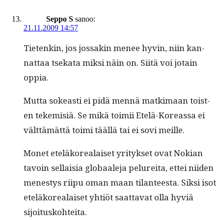
Seppo S
sanoo:
21.11.2009 14:57
Tietenkin, jos jos­sakin menee hyvin, niin kan­
nat­taa tseka­ta mik­si näin on. Siitä voi jotain
oppia.
Mut­ta sokeasti ei pidä men­nä matki­maan tois­t­
en tekemisiä. Se mikä toimii Etelä-Kore­as­sa ei
vält­tämät­tä toi­mi tääl­lä tai ei sovi meille.
Mon­et eteläko­re­alaiset yri­tyk­set ovat Nokian
tavoin sel­l­aisia globaale­ja pelure­i­ta, ettei niiden
men­estys riipu oman maan tilanteesta. Sik­si isot
eteläko­re­alaiset yhtiöt saat­ta­vat olla hyviä
sijoituskohteita.