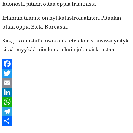
huonos­ti, pitikin ottaa oppia Irlannista
Irlan­nin tilanne on nyt katas­tro­faa­li­nen. Pitääkin
ottaa oppia Etelä-Koreasta.
Siis, jos omis­tat­te osakkei­ta eteläko­re­alai­sis­sa yri­tyk­
sis­sä, myykää niin kauan kuin joku vielä ostaa.
Facebook
Twitter
Email
LinkedIn
WhatsApp
Telegram
Kirjoittaja
Julkaistu
Kategoriat
Share