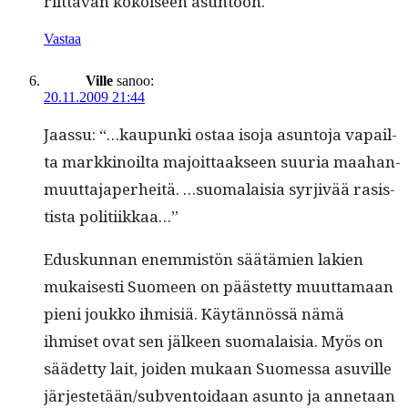
riit­tävän kokoiseen asuntoon.
Vastaa
Ville
sanoo:
20.11.2009 21:44
Jaas­su: “…kaupun­ki ostaa iso­ja asun­to­ja vapail­
ta markki­noil­ta majoit­taak­seen suuria maa­han­
muut­ta­japer­heitä. …suo­ma­laisia syr­jivää rasis­
tista politiikkaa…”
Eduskun­nan enem­mistön säätämien lakien
mukaises­ti Suomeen on päästet­ty muut­ta­maan
pieni joukko ihmisiä. Käytän­nössä nämä
ihmiset ovat sen jäl­keen suo­ma­laisia. Myös on
säädet­ty lait, joiden mukaan Suomes­sa asuville
järjestetään/subventoidaan asun­to ja annetaan