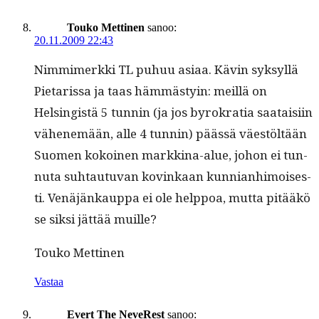
Touko Mettinen
sanoo:
20.11.2009 22:43
Nim­mimerk­ki TL puhuu asi­aa. Kävin syksyl­lä
Pietaris­sa ja taas häm­mästyin: meil­lä on
Helsingistä 5 tun­nin (ja jos byrokra­tia saataisi­in
vähen­emään, alle 4 tun­nin) päässä väestöltään
Suomen kokoinen markki­na-alue, johon ei tun­
nu­ta suh­tau­tu­van kovinkaan kun­ni­an­hi­moi­ses­
ti. Venäjänkaup­pa ei ole help­poa, mut­ta pitääkö
se sik­si jät­tää muille?
Touko Met­ti­nen
Vastaa
Evert The NeveRest
sanoo: