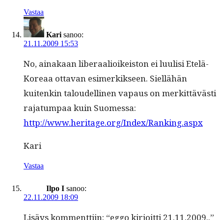
Vastaa
Kari
sanoo:
21.11.2009 15:53
No, ainakaan lib­er­aalioikeis­ton ei luulisi Etelä-
Kore­aa otta­van esimerkik­seen. Siel­lähän
kuitenkin taloudelli­nen vapaus on merkit­tävästi
raja­tumpaa kuin Suomessa:
http://www.heritage.org/Index/Ranking.aspx
Kari
Vastaa
Ilpo I
sanoo:
22.11.2009 18:09
Lisäys kom­ment­ti­in: “eggo kir­joit­ti 21.11.2009..”