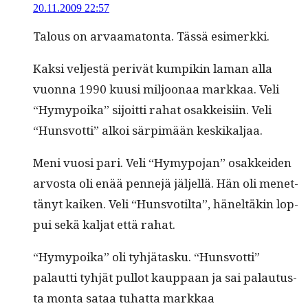
20.11.2009 22:57
Talous on arvaam­a­ton­ta. Tässä esimerkki.
Kak­si vel­jestä perivät kumpikin laman alla
vuon­na 1990 kuusi miljoon­aa markkaa. Veli
“Hymy­poi­ka” sijoit­ti rahat osakkeisi­in. Veli
“Hunsvot­ti” alkoi sär­pimään keskikaljaa.
Meni vuosi pari. Veli “Hymy­po­jan” osakkei­den
arvos­ta oli enää pen­nejä jäl­jel­lä. Hän oli menet­
tänyt kaiken. Veli “Hunsvotil­ta”, häneltäkin lop­
pui sekä kal­jat että rahat.
“Hymy­poi­ka” oli tyhjä­tasku. “Hunsvot­ti”
palaut­ti tyhjät pul­lot kaup­paan ja sai palau­tus­
ta mon­ta sataa tuhat­ta markkaa