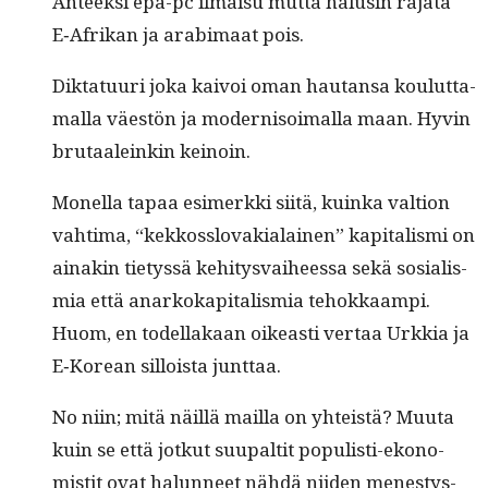
Anteek­si epä-pc ilmaisu mut­ta halusin raja­ta
E‑Afrikan ja ara­bi­maat pois.
Dik­tatu­uri joka kaivoi oman hau­tansa koulut­ta­
mal­la väestön ja mod­ernisoimal­la maan. Hyvin
bru­taaleinkin keinoin.
Monel­la tapaa esimerk­ki siitä, kuin­ka val­tion
vah­ti­ma, “kekkosslo­va­kialainen” kap­i­tal­is­mi on
ainakin tietyssä kehi­tys­vai­heessa sekä sosial­is­
mia että anarkokap­i­tal­is­mia tehokkaampi.
Huom, en todel­lakaan oikeasti ver­taa Urkkia ja
E‑Korean sil­loista junttaa.
No niin; mitä näil­lä mail­la on yhteistä? Muu­ta
kuin se että jotkut suu­paltit pop­ulisti-ekon­o­
mistit ovat halun­neet nähdä niiden men­estys­