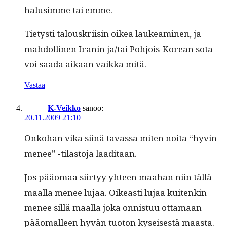
halusimme tai emme.
Tietysti talouskri­isin oikea laukeami­nen, ja
mah­dolli­nen Iranin ja/tai Pohjois-Kore­an sota
voi saa­da aikaan vaik­ka mitä.
Vastaa
K-Veikko
sanoo:
20.11.2009 21:10
Onko­han vika siinä tavas­sa miten noi­ta “hyvin
menee” ‑tilas­to­ja laaditaan.
Jos pääo­maa siir­tyy yhteen maa­han niin täl­lä
maal­la menee lujaa. Oikeasti lujaa kuitenkin
menee sil­lä maal­la joka onnis­tuu otta­maan
pääo­ma­lleen hyvän tuo­ton kyseis­es­tä maas­ta.