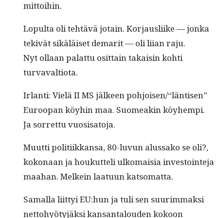
mittoihin.
Lop­ul­ta oli tehtävä jotain. Kor­jaus­li­ike — jon­ka
tekivät sikäläiset demar­it — oli liian raju.
Nyt ollaan palat­tu osit­tain takaisin kohti
turvavaltiota.
Irlan­ti: Vielä II MS jäl­keen pohjoisen/“läntisen”
Euroopan köy­hin maa. Suomeakin köy­hempi.
Ja sor­ret­tu vuosisatoja.
Muut­ti poli­ti­ikkansa, 80-luvun alus­sako se oli?,
kokon­aan ja houkut­teli ulko­maisia investoin­te­ja
maa­han. Melkein laatu­un katsomatta.
Samal­la liit­tyi EU:hun ja tuli sen suurim­mak­si
net­to­hyö­tyjäk­si kansan­talouden kokoon