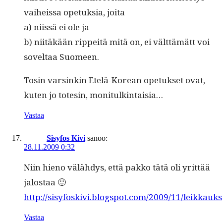
vai­heis­sa opetuk­sia, joita
a) niis­sä ei ole ja
b) niitäkään rippeitä mitä on, ei vält­tämätt voi
soveltaa Suomeen.
Tosin varsinkin Etelä-Kore­an opetuk­set ovat,
kuten jo totesin, monitulkintaisia…
Vastaa
Sisyfos Kivi
sanoo:
28.11.2009 0:32
Niin hieno välähdys, että pakko tätä oli yrit­tää
jalostaa 🙂
http://sisyfoskivi.blogspot.com/2009/11/leikkauks
Vastaa