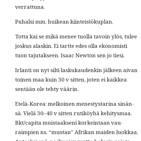
verrattuna.
Puhal­si mm. huikean kiinteistökuplan.
Tot­ta kai se mikä menee tuol­la tavoin ylös, tulee
joskus alaskin. Ei tartte edes olla ekon­o­misti
tuon taju­tak­seen. Isaac New­ton sen jo tiesi.
Irlan­ti on nyt silti laskukau­denkin jäl­keen aivan
toinen maa kuin 30 v sit­ten, joten ei kaikkea
sen­tään ole tehty väärin.
Etelä-Korea: melkoinen men­estys­ta­ri­na sinän­
sä. Vielä 30–40 v sit­ten rutiköy­hä kehi­tys­maa.
Bkt/capita muis­taak­seni korkein­taan vau­
raimpi­en ns. “mus­tan” Afrikan maid­en luokkaa.