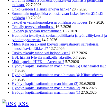
On virhe kieltää Suomessa opiskelevia ottamasta perhettään
mukaan.
22.7.2026
Onko Garden Helsinki järkevä hanke?
20.7.2026
Sunnuntain tuplapalkka ei nosta vaan laskee keskimääräisiä
palkkoja
19.7.2026
Tekoälyn vallankumouksessa ongelma on nopeus
19.7.2026
Tekoäly terveydenhuollossa
16.7.2026
Tekoäly ja työajan lyhentäminen
15.7.2026
Huomioita tekoälystä, sosiaalipolitiikasta ja työnvälityksestä ja
työttömyysturvasta
14.7.2026
Miten Kela on alkanut korvata lainvastaisesti sairaaloissa
annosteltavia lääkkeitä?
12.7.2026
Tuoko tekoäly tuhon vai helpotuksen?
12.7.2026
HSL häviää lyhyillä matkoilla takseille.
5.7.2026
Mitä ajattelen HIFK:in Areenasta?
5.7.2026
Hyödyn kapitalisoituminen maan hintaan (5) Uhanalaiset lajit
4.7.2026
Hyödyn kapitalisoituminen maan hintaan (4) Kiinteistövero
3.7.2026
Hyödyn kapitalisoituminen man hintaan (3)
29.6.2026
Hyödyn kapitalisoituminen maan hintaan (2)
28.6.2026
Hyödyn kapitalisoituminen maan hintaan (1)
27.6.2026
RSS