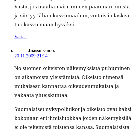
Vas­ta, jos maa­han vir­ran­neen pääo­man omis­ta­
ja siir­tyy tähän kasvu­maa­han, voitaisi­in laskea
tuo kasvu maan hyväksi.
Vastaa
Jaassu
sanoo:
20.11.2009 21:14
No suomen oikeis­ton näke­myk­sistä puhumi­nen
on aikamoista yleistämistä. Oikeis­to nimen­sä
mukaises­ti kan­nat­taa oikeu­den­mukaista ja
vakaa­ta yhteiskuntaa.
Suo­ma­laiset nyky­poli­itikot ja oikeis­to ovat kak­si
kokon­aan eri ihmis­lu­okkaa joiden näke­myk­sil­lä
ei ole tekemistä tois­t­en­sa kanssa. Suo­ma­lai­sista