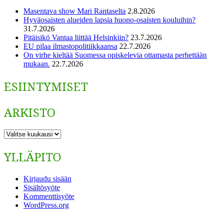
Masentava show Mari Rantaselta
2.8.2026
Hyväosaisten alueiden lapsia huono-osaisten kouluihin?
31.7.2026
Pitäisikö Vantaa liittää Helsinkiin?
23.7.2026
EU pilaa ilmastopolitiikkaansa
22.7.2026
On virhe kieltää Suomessa opiskelevia ottamasta perhettään
mukaan.
22.7.2026
ESIINTYMISET
ARKISTO
ARKISTO
YLLÄPITO
Kirjaudu sisään
Sisältösyöte
Kommenttisyöte
WordPress.org