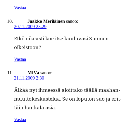
Vastaa
Jaakko Meriläinen
sanoo:
20.11.2009 23:29
Etkö oikeasti koe itse kuu­lu­vasi Suomen
oikeistoon?
Vastaa
MIVa
sanoo:
21.11.2009 2:30
Älkää nyt ihmeessä aloit­tako tääl­lä maa­han­
muut­tokeskustelua. Se on lop­u­ton suo ja erit­
täin han­kala asia.
Vastaa