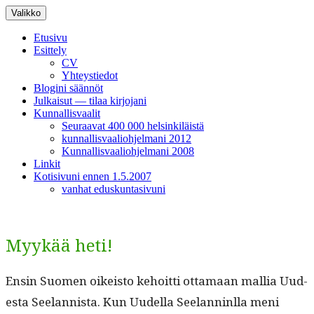
Siirry
Valikko
sisältöön
Etusivu
Esittely
CV
Yhteystiedot
Blogini säännöt
Julkaisut — tilaa kirjojani
Kunnallisvaalit
Seuraavat 400 000 helsinkiläistä
kunnallisvaaliohjelmani 2012
Kunnallisvaaliohjelmani 2008
Linkit
Kotisivuni ennen 1.5.2007
vanhat eduskuntasivuni
Myykää heti!
Ensin Suomen oikeis­to kehoit­ti otta­maan mallia Uud­
es­ta See­lan­nista. Kun Uudel­la See­lan­nin­l­la meni