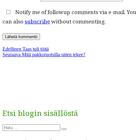
Notify me of followup comments via e-mail. You
can also
subscribe
without commenting.
Artikkelien
Edellinen
Edellinen
Taas tuli töitä
Seuraava
artikkeli:
Seuraava
Mitä pakkoruotsilla sitten tekee?
selaus
artikkeli:
Etsi blogin sisällöstä
Etsi:
Haku