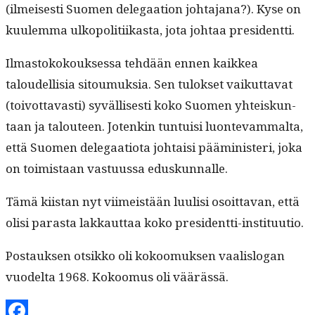
(ilmeis­es­ti Suomen del­e­gaa­tion johta­jana?). Kyse on
kuulem­ma ulkopoli­ti­ikas­ta, jota johtaa presidentti.
Ilmas­tokok­ouk­ses­sa tehdään ennen kaikkea
taloudel­lisia sitoumuk­sia. Sen tulok­set vaikut­ta­vat
(toiv­ot­tavasti) syväl­lis­es­ti koko Suomen yhteiskun­
taan ja talouteen. Jotenkin tun­tu­isi luon­te­vam­mal­ta,
että Suomen del­e­gaa­tio­ta johtaisi päämin­is­teri, joka
on toimis­taan vas­tu­us­sa eduskunnalle.
Tämä kiis­tan nyt viimeistään luulisi osoit­ta­van, että
olisi paras­ta lakkaut­taa koko presidentti-instituutio.
Postauk­sen otsikko oli kokoomuk­sen vaal­is­lo­gan
vuodelta 1968. Kokoomus oli väärässä.