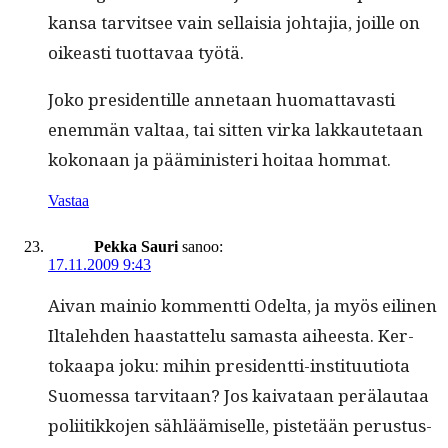
kansa tarvit­see vain sel­l­aisia johta­jia, joille on
oikeasti tuot­tavaa työtä.
Joko pres­i­den­tille annetaan huo­mat­tavasti
enem­män val­taa, tai sit­ten vir­ka lakkaute­taan
kokon­aan ja päämin­is­teri hoitaa hommat.
Vastaa
Pekka Sauri
sanoo:
17.11.2009 9:43
Aivan mainio kom­ment­ti Odelta, ja myös eili­nen
Iltale­hden haas­tat­telu samas­ta aiheesta. Ker­
tokaa­pa joku: mihin pres­i­dent­ti-insti­tuu­tio­ta
Suomes­sa tarvi­taan? Jos kai­vataan perälau­taa
poli­itikko­jen säh­läämiselle, pis­tetään perus­tus­