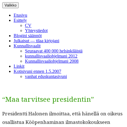
Siirry
Valikko
sisältöön
Etusivu
Esittely
CV
Yhteystiedot
Blogini säännöt
Julkaisut — tilaa kirjojani
Kunnallisvaalit
Seuraavat 400 000 helsinkiläistä
kunnallisvaaliohjelmani 2012
Kunnallisvaaliohjelmani 2008
Linkit
Kotisivuni ennen 1.5.2007
vanhat eduskuntasivuni
“Maa tarvitsee presidentin”
Pres­i­dent­ti Halo­nen ilmoit­taa, että hänel­lä on oikeus
osal­lis­tua Kööpen­ham­i­nan ilmas­tokok­ouk­seen