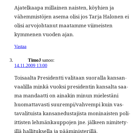
Ajatelka­a­pa mil­lainen nais­ten, köy­hien ja
vähem­mistö­jen ase­ma olisi jos Tar­ja Halo­nen ei
olisi arvo­jo­htanut maatamme viimeis­ten
kymme­nen vuo­den ajan.
Vastaa
TimoJ
sanoo:
14.11.2009 13:00
Toisaal­ta Pres­i­dent­ti val­i­taan suo­ral­la kansan­
vaalil­la minkä vuok­si pres­i­dentin kansalta saa­
ma man­daat­ti on ainakin min­un mielestäni
huo­mat­tavasti suurempi/vahvempi kuin vas­
taval­i­tu­ista kansane­dus­ta­jista mon­i­nais­ten poli­
it­tis­ten lehmänkaup­po­jen jne. jäl­keen nimite­ty­
il­lä hal­li­tuk­sel­la ja pääministerillä.