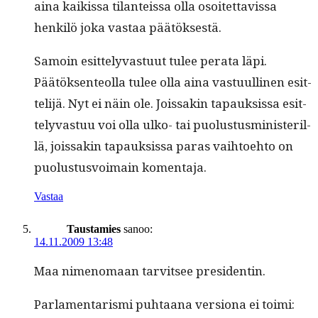
aina kaikissa tilanteis­sa olla osoitet­tavis­sa
henkilö joka vas­taa päätöksestä.
Samoin esit­te­ly­vas­tu­ut tulee per­a­ta läpi.
Päätök­sen­te­ol­la tulee olla aina vas­tu­ulli­nen esit­
telijä. Nyt ei näin ole. Jois­sakin tapauk­sis­sa esit­
te­ly­vas­tuu voi olla ulko- tai puo­lus­tus­min­is­ter­il­
lä, jois­sakin tapauk­sis­sa paras vai­h­toe­hto on
puo­lus­tusvoimain komentaja.
Vastaa
Taustamies
sanoo:
14.11.2009 13:48
Maa nimeno­maan tarvit­see presidentin.
Par­la­men­taris­mi puh­taana ver­siona ei toimi: