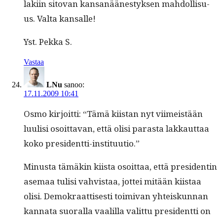
laki­in sito­van kansanäänestyk­sen mah­dol­lisu­
us. Val­ta kansalle!
Yst. Pekka S.
Vastaa
LNu
sanoo:
17.11.2009 10:41
Osmo kir­joit­ti: “Tämä kiis­tan nyt viimeistään
luulisi osoit­ta­van, että olisi paras­ta lakkaut­taa
koko presidentti-instituutio.”
Minus­ta tämäkin kiista osoit­taa, että pres­i­dentin
ase­maa tulisi vahvis­taa, jot­tei mitään kiis­taa
olisi. Demokraat­tis­es­ti toimi­van yhteiskun­nan
kan­na­ta suo­ral­la vaalil­la valit­tu pres­i­dent­ti on