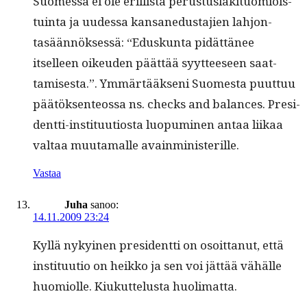
Suomes­sa ei ole eril­listä perus­tus­lak­i­tuomiois­
tu­in­ta ja uudessa kansane­dus­ta­jien lahjon­
tasään­nök­sessä: “Eduskun­ta pidät­tänee
itselleen oikeu­den päät­tää syyt­teeseen saat­
tamis­es­ta.”. Ymmärtääk­seni Suomes­ta puut­tuu
päätök­sen­teossa ns. checks and bal­ances. Pres­i­
dent­ti-insti­tuu­tios­ta luop­umi­nen antaa liikaa
val­taa muu­ta­malle avainministerille.
Vastaa
Juha
sanoo:
14.11.2009 23:24
Kyl­lä nykyi­nen pres­i­dent­ti on osoit­tanut, että
insti­tuu­tio on heikko ja sen voi jät­tää vähälle
huomi­olle. Kiukut­telus­ta huolimatta.