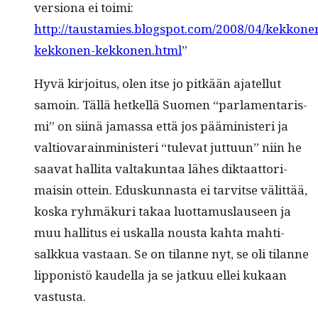
ver­siona ei toi­mi:
http://taustamies.blogspot.com/2008/04/kekkone
kekkonen-kekkonen.html
”
Hyvä kir­joi­tus, olen itse jo pitkään ajatel­lut
samoin. Täl­lä het­kel­lä Suomen “par­la­men­taris­
mi” on siinä jamas­sa että jos päämin­is­teri ja
val­tio­varain­min­is­teri “tule­vat jut­tuun” niin he
saa­vat hal­li­ta val­takun­taa läh­es dik­taat­tori­
maisin ottein. Eduskun­nas­ta ei tarvitse välit­tää,
kos­ka ryh­mäkuri takaa luot­ta­mus­lauseen ja
muu hal­li­tus ei uskalla nous­ta kah­ta mahti­
salkkua vas­taan. Se on tilanne nyt, se oli tilanne
lip­pon­istö kaudel­la ja se jatkuu ellei kukaan
vastusta.