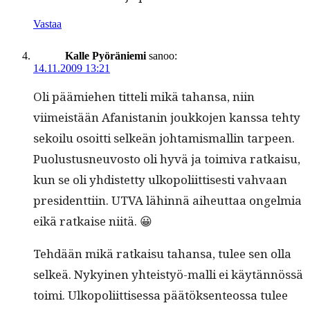
Vastaa
Kalle Pyöräniemi
sanoo:
14.11.2009 13:21
Oli päämiehen tit­teli mikä tahansa, niin
viimeistään Afanistanin joukko­jen kanssa tehty
sekoilu osoit­ti selkeän johtamis­mall­in tarpeen.
Puo­lus­tus­neu­vos­to oli hyvä ja toimi­va ratkaisu,
kun se oli yhdis­tet­ty ulkopoli­it­tis­es­ti vah­vaan
pres­i­dent­ti­in. UTVA lähin­nä aiheut­taa ongelmia
eikä ratkaise niitä. 😀
Tehdään mikä ratkaisu tahansa, tulee sen olla
selkeä. Nykyi­nen yhteistyö-malli ei käytän­nössä
toi­mi. Ulkopoli­it­tises­sa päätök­sen­teossa tulee