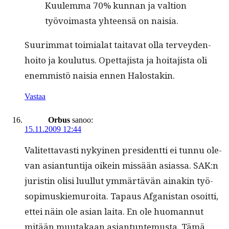
Kuulem­ma 70% kun­nan ja val­tion
työvoimas­ta yhteen­sä on naisia.
Suurim­mat toimi­alat taita­vat olla ter­vey­den­
hoito ja koulu­tus. Opet­ta­jista ja hoita­jista oli
enem­mistö naisia ennen Halostakin.
Vastaa
Orbus
sanoo:
15.11.2009 12:44
Valitet­tavasti nykyi­nen pres­i­dent­ti ei tun­nu ole­
van asiantun­ti­ja oikein mis­sään asi­as­sa. SAK:n
juristin olisi luul­lut ymmärtävän ainakin työ­
sopimuskiemuroi­ta. Tapaus Afgan­istan osoit­ti,
ettei näin ole asian lai­ta. En ole huo­man­nut
mitään muu­takaan asiantun­te­mus­ta. Tämä