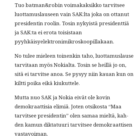
Tuo batman&robin voimakak­sikko tarvit­see
luot­ta­mus­lauseen vain SAK:lta joka on ottanut
pres­i­dentin roolin. Tosin nyky­istä pres­i­dent­tiä
ja SAK:ta ei ero­ta toi­sis­taan
pyyhkäisyelektronimikroskoopillakaan.
No tulee mieleen toinenkin taho, luot­ta­mus­lause
tarvi­taan myös Nokial­ta. Tosin se heil­lä jo on,
sitä ei tarvitse anoa. Se pysyy niin kauan kun on
kilt­ti poi­ka eikä kiukuttele.
Mut­ta nuo SAK ja Nokia eivät ole kovin
demokraat­tisia elim­iä. Joten otsikos­ta “Maa
tarvit­see pres­i­dentin” olen samaa mieltä, kah­
den kamun dik­tatu­uri tarvit­see demokraat­tisen
vastavoiman.