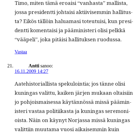
Timo, miten tämä eroaisi “van­has­ta” mallista,
jos­sa pres­i­dent­ti johtaisi akti­ivisem­min hal­li­tus­
ta? Eikös täl­löin halu­a­masi toteu­tu­isi, kun pres­i­
dent­ti komen­taisi ja päämin­is­teri olisi pelkkä
“vääpeli”, joka pitäisi hal­li­tuk­sen ruodussa.
Vastaa
Antti
sanoo:
16.11.2009 14:27
Aate­his­to­ri­al­lista speku­loin­tia; jos tänne olisi
kuningas valit­tu, kaiken jär­jen mukaan oltaisi­in
jo pohjo­is­maises­sa käytän­nössä mis­sä päämin­
is­teri vas­taa poli­ti­ikas­ta ja kuningas ser­e­mo­ni­
oista. Näin on käynyt Nor­jas­sa mis­sä kuningas
valit­ti­in muu­ta­ma vuosi aikaisem­min kuin