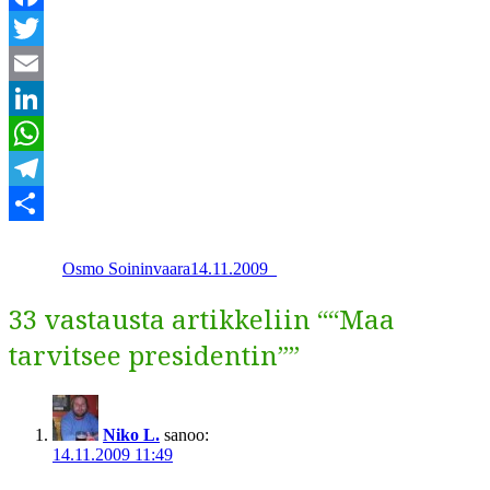
Facebook
Twitter
Email
LinkedIn
WhatsApp
Telegram
Kirjoittaja
Julkaistu
Kategoriat
Share
Osmo Soininvaara
14.11.2009
_
33 vastausta artikkeliin ““Maa
tarvitsee presidentin””
Niko L.
sanoo:
14.11.2009 11:49