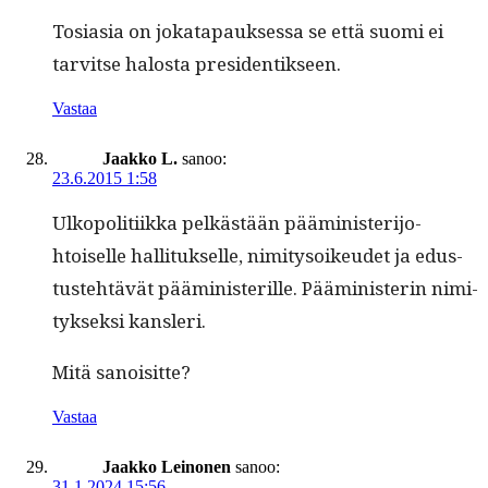
Tosi­a­sia on jokat­a­pauk­ses­sa se että suo­mi ei
tarvitse halosta presidentikseen.
Vastaa
Jaakko L.
sanoo:
23.6.2015 1:58
Ulkopoli­ti­ik­ka pelkästään päämin­is­ter­i­jo­
htoiselle hal­li­tuk­selle, nim­i­tysoikeudet ja edus­
tuste­htävät päämin­is­ter­ille. Päämin­is­terin nim­i­
tyk­sek­si kansleri.
Mitä sanois­itte?
Vastaa
Jaakko Leinonen
sanoo:
31.1.2024 15:56