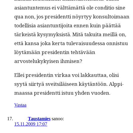
asiantun­te­mus ei vält­tämät­tä ole con­di­tio sine
qua non, jos pres­i­dent­ti nöyr­tyy kon­sul­toimaan
todel­lisia asiantun­ti­joi­ta ennen kuin päät­tää
tärkeistä kysymyk­sistä. Mitä takui­ta meil­lä on,
että kansa joka ker­ta tule­vaisu­udessa onnis­tuu
löytämään pres­i­dentin tehtävään
arvostelukykyisen ihmisen?
Ellei pres­i­dentin virkaa voi lakkaut­taa, olisi
syytä siir­tyä sveit­siläiseen käytän­töön. Alp­pi­
maas­sa pres­i­dent­ti istuu yhden vuoden.
Vastaa
Taustamies
sanoo:
15.11.2009 17:07