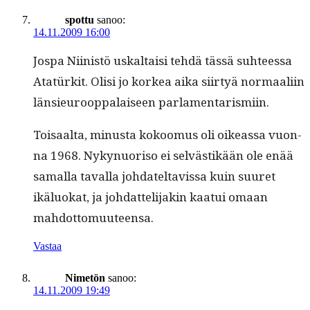
spottu
sanoo:
14.11.2009 16:00
Jospa Niin­istö uskaltaisi tehdä tässä suh­teessa
Atatürk­it. Olisi jo korkea aika siir­tyä nor­maali­in
län­sieu­roop­palaiseen parlamentarismiin.
Toisaal­ta, minus­ta kokoomus oli oike­as­sa vuon­
na 1968. Nykyn­uoriso ei selvästikään ole enää
samal­la taval­la joh­dateltavis­sa kuin suuret
ikälu­okat, ja joh­dat­teli­jakin kaa­tui omaan
mahdottomuuteensa.
Vastaa
Nimetön
sanoo:
14.11.2009 19:49