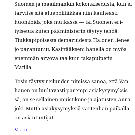
Suomen ja maail­mankin kokon­aise­dus­ta, kun ei
tarvitse sitä alue­poli­ti­ikkaa niin kauheasti
huomioi­da joka mutkas­sa — tai Suomen eri­
tyise­t­ua kuten päämin­is­terin täy­tyy tehdä.
Tiukkapipois­es­ta demar­i­ud­es­ta Halo­nen lie­nee
jo paran­tunut. Käsit­tääk­seni hänel­lä on myös
enem­män arvo­val­taa kuin taka­pulpetin
Matilla.
Tosin täy­tyy reilu­u­den nimis­sä sanoa, että Van­
hanen on luul­tavasti parem­pi asi­akysymyk­sis­
sä, on se sel­l­ainen muis­tikone ja aja­tusten Aura­
jo­ki. Mut­ta asi­akysymyk­siä varten­han paikalla
on asiantuntijat.
Vastaa