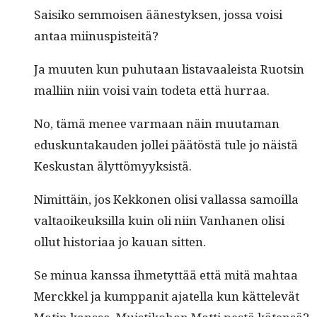
Saisiko sem­moi­sen äänestyk­sen, jos­sa voisi
antaa miinuspisteitä?
Ja muuten kun puhutaan lis­tavaaleista Ruotsin
malli­in niin voisi vain tode­ta että hurraa.
No, tämä menee var­maan näin muu­ta­man
eduskun­takau­den jollei päätöstä tule jo näistä
Keskus­tan älyttömyyksistä.
Nimit­täin, jos Kekko­nen olisi val­las­sa samoil­la
val­taoikeuk­sil­la kuin oli niin Van­hanen olisi
ollut his­to­ri­aa jo kauan sitten.
Se min­ua kanssa ihme­tyt­tää että mitä mah­taa
Mer­ck­kel ja kump­pan­it ajatel­la kun kät­televät