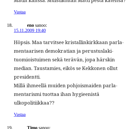
Matin kanssa. Muis­tiko­han Mat­ti pestä kätensä?
Vastaa
eno
sanoo:
15.11.2009 19:40
Höp­sis. Maa tarvit­see kristallinkirkkaan par­la­
men­taarisen demokra­t­ian ja perus­tus­lak­i­
tuomiois­tu­imen sekä terävän, jopa härskin
medi­an. Taus­tamies, eikös se Kekko­nen ollut
presidentti.
Mil­lä ihmeel­lä muiden pohjo­is­maid­en par­la­
men­taris­mi tuot­taa ihan hygieenistä
ulkopolitiikkaa??
Vastaa
Timo
sanoo: