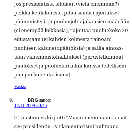
Jos pres­i­den­tistä tehdään (vielä enem­män?)
pelkkä keu­lako­riste, pitää saa­da rajoituk­set
päämin­is­teri- ja puolue­jo­hta­jakausien määrään
(ei enem­pää kekkosia), rajoit­taa puoluekoko 20
edus­ta­jaan (ei kah­den kolmes­ta “ain­oan”
puolueen kabi­net­tipäätök­siä) ja sal­lia ain­oas­
taan vähem­mistöhal­li­tuk­set (perustel­lum­mat
päätök­set ja puoluekurinkin kanssa todel­lisem­
paa parlamentarismia).
Vastaa
BRG
sanoo:
14.11.2009 20:45
> Taus­tamies kir­joit­ti “Maa nimeno­maan tarvit­
see pres­i­dentin. Par­la­men­taris­mi puh­taana