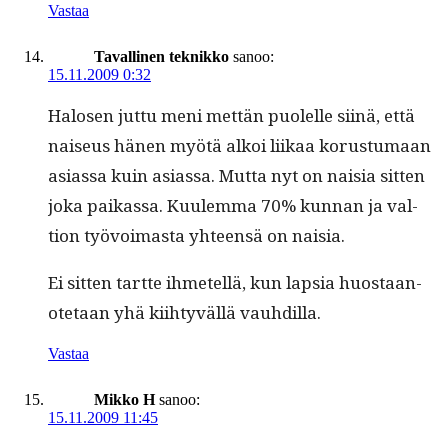
Vastaa
Tavallinen teknikko
sanoo:
15.11.2009 0:32
Halosen jut­tu meni met­tän puolelle siinä, että
naiseus hänen myötä alkoi liikaa korus­tu­maan
asi­as­sa kuin asi­as­sa. Mut­ta nyt on naisia sit­ten
joka paikas­sa. Kuulem­ma 70% kun­nan ja val­
tion työvoimas­ta yhteen­sä on naisia.
Ei sit­ten tartte ihme­tel­lä, kun lap­sia huostaan­
ote­taan yhä kiihtyväl­lä vauhdilla.
Vastaa
Mikko H
sanoo:
15.11.2009 11:45