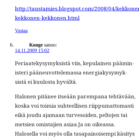
http://taustamies.blogspot.com/2008/04/kekkone
kekkonen-kekkonen.html
Vastaa
Konge
sanoo:
14.11.2009 15:02
Peri­aatekysymyk­sistä viis, kepu­lainen päämin­
is­teri pääneu­vot­tele­mas­sa ener­giakysymyk­
sistä ei kuu­losta hyvältä.
Halo­nen pitänee itseään parem­pana tehtävään,
kos­ka voi toimia suh­teel­lisen riip­pumat­tomasti
eikä joudu aja­maan turvesoiden, pel­to­jen tai
met­sien omis­ta­jien asiaa.Ja on oike­as­sa.
Halosel­la voi myös olla tas­apain­oisem­pi käsi­tys