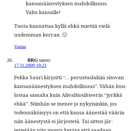
kansanäänestyk­sen mah­dol­lisu­us.
Val­ta kansalle!
Tuo­ta kan­nat­taa kyl­lä ehkä miet­tiä vielä
uudem­man kerran. 🙂
Vastaa
BRG
sanoo:
17.11.2009 19:21
Pekka Sauri kir­joit­ti “… perus­tus­laki­in sito­van
kansanäänestyk­sen mah­dol­lisu­us”. Vähän kuu­
lostaa samal­ta kuin Ali­val­tiosi­h­teerin “jyrkkä
ehkä”. Niin­hän se menee jo nyky­isinkin, jos
toden­näköisyys on että kansa äänestää väärin
niin äänestys­tä ei jär­jestetä. Tai sit­ten jär­
jestetään niin mon­ta ker­taa että saadaan