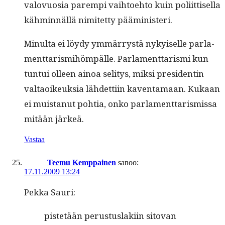
val­ovu­osia parem­pi vai­h­toe­hto kuin poli­it­tisel­la
käh­min­näl­lä nimitet­ty pääministeri.
Min­ul­ta ei löy­dy ymmär­rystä nykyiselle par­la­
ment­taris­mi­höm­pälle. Par­la­ment­taris­mi kun
tun­tui olleen ain­oa seli­tys, mik­si pres­i­dentin
val­taoikeuk­sia lähdet­ti­in kaven­ta­maan. Kukaan
ei muis­tanut pohtia, onko par­la­ment­taris­mis­sa
mitään järkeä.
Vastaa
Teemu Kemppainen
sanoo:
17.11.2009 13:24
Pekka Sauri:
pis­tetään perus­tus­laki­in sito­van