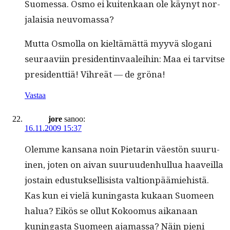
Suomes­sa. Osmo ei kuitenkaan ole käynyt nor­
jalaisia neuvomassa?
Mut­ta Osmol­la on kieltämät­tä myyvä slo­gani
seu­raavi­in pres­i­dentin­vaalei­hin: Maa ei tarvitse
pres­i­dent­tiä! Vihreät — de gröna!
Vastaa
jore
sanoo:
16.11.2009 15:37
Olemme kansana noin Pietarin väestön suu­ru­
inen, joten on aivan suu­ru­u­den­hul­lua haaveil­la
jostain edus­tuk­sel­li­sista val­tion­päämiehistä.
Kas kun ei vielä kuningas­ta kukaan Suomeen
halua? Eikös se ollut Kokoomus aikanaan
kuningas­ta Suomeen aja­mas­sa? Näin pieni