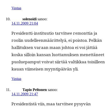
Vastaa
solenoidi
sanoo:
14.11.2009 21:04
Pres­i­dent­ti-insti­tuu­tio tarvit­see remont­tia ja
roolin uudelleen­määrit­te­lyä, ei pois­toa. Pelkän
hal­li­tuk­sen varaan maan johtoa ei voi jät­tää
kos­ka sil­loin kansan luot­ta­muk­sen menet­täneet
puoluepam­put voivat siirtää valtikkaa toisilleen
kauan viimeisen myyn­tipäivän yli.
Vastaa
Tapio Peltonen
sanoo:
14.11.2009 21:47
Pres­i­den­tistä viis, maa tarvit­see pysyvän