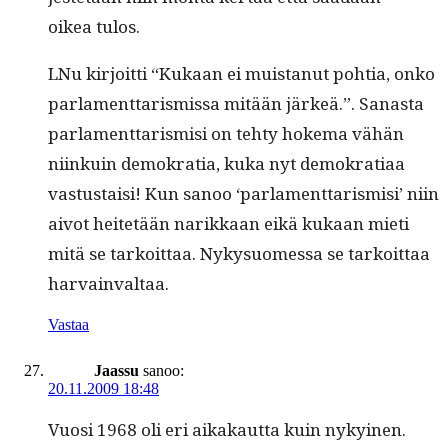
oikea tulos.
LNu kir­joit­ti “Kukaan ei muis­tanut pohtia, onko
par­la­ment­taris­mis­sa mitään järkeä.”. Sanas­ta
par­la­ment­taris­misi on tehty hoke­ma vähän
niinkuin demokra­tia, kuka nyt demokra­ti­aa
vas­tus­taisi! Kun sanoo ‘par­la­ment­taris­misi’ niin
aiv­ot heit­etään narikkaan eikä kukaan mieti
mitä se tarkoit­taa. Nyky­suomes­sa se tarkoit­taa
harvainvaltaa.
Vastaa
Jaassu
sanoo:
20.11.2009 18:48
Vuosi 1968 oli eri aikakaut­ta kuin nykyinen.