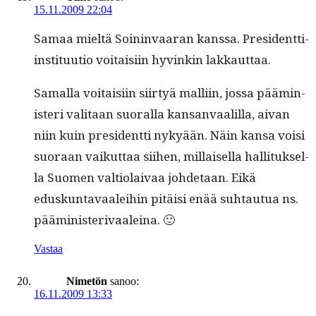
15.11.2009 22:04
Samaa mieltä Soin­in­vaaran kanssa. Pres­i­dent­ti-
insti­tuu­tio voitaisi­in hyvinkin lakkauttaa.
Samal­la voitaisi­in siir­tyä malli­in, jos­sa päämin­
is­teri val­i­taan suo­ral­la kansan­vaalil­la, aivan
niin kuin pres­i­dent­ti nykyään. Näin kansa voisi
suo­raan vaikut­taa siihen, mil­laisel­la hal­li­tuk­sel­
la Suomen val­ti­o­laivaa johde­taan. Eikä
eduskun­tavaalei­hin pitäisi enää suh­tau­tua ns.
pääministerivaaleina. 🙂
Vastaa
Nimetön
sanoo:
16.11.2009 13:33