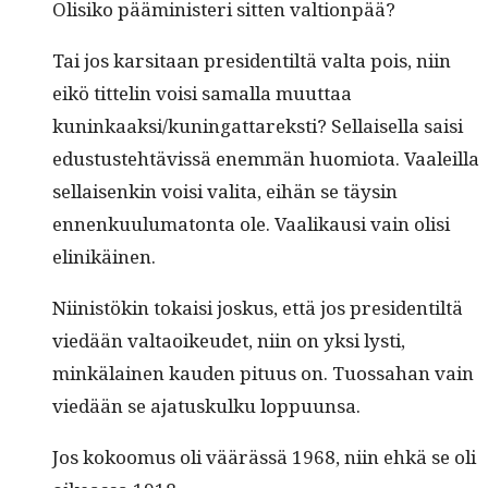
Olisiko päämin­is­teri sit­ten valtionpää?
Tai jos kar­si­taan pres­i­den­tiltä val­ta pois, niin
eikö tit­telin voisi samal­la muut­taa
kuninkaaksi/kuningattareksti? Sel­l­aisel­la saisi
edus­tuste­htävis­sä enem­män huomio­ta. Vaaleil­la
sel­l­aisenkin voisi vali­ta, eihän se täysin
ennenku­u­luma­ton­ta ole. Vaa­likausi vain olisi
elinikäinen.
Niin­istökin tokaisi joskus, että jos pres­i­den­tiltä
viedään val­taoikeudet, niin on yksi lysti,
minkälainen kau­den pitu­us on. Tuos­sa­han vain
viedään se aja­tuskulku loppuunsa.
Jos kokoomus oli väärässä 1968, niin ehkä se oli