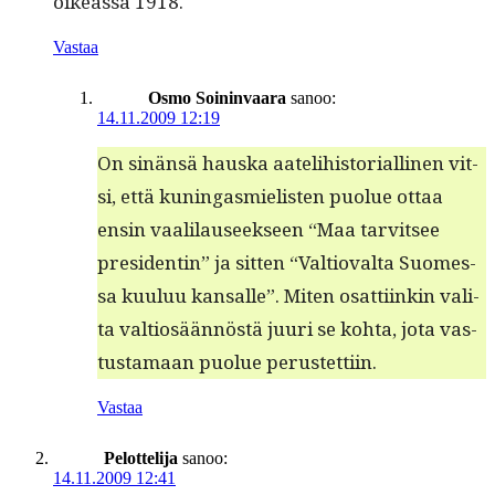
oike­as­sa 1918.
Vastaa
Osmo Soininvaara
sanoo:
14.11.2009 12:19
On sinän­sä haus­ka aatelihis­to­ri­alli­nen vit­
si, että kuningas­mielis­ten puolue ottaa
ensin vaalilauseek­seen “Maa tarvit­see
pres­i­dentin” ja sit­ten “Val­tio­val­ta Suomes­
sa kuu­luu kansalle”. Miten osat­ti­inkin vali­
ta val­tiosään­nöstä juuri se koh­ta, jota vas­
tus­ta­maan puolue perustettiin.
Vastaa
Pelottelija
sanoo:
14.11.2009 12:41