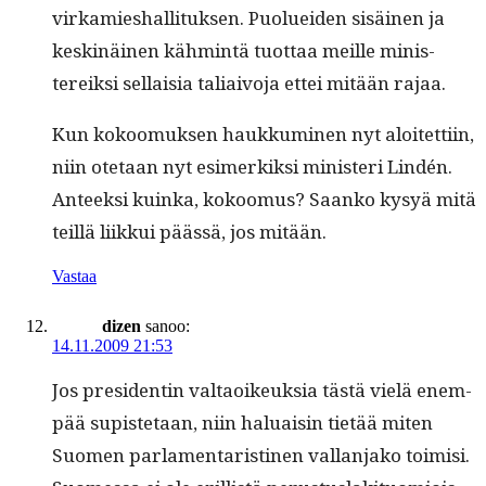
virkamieshal­li­tuk­sen. Puoluei­den sisäi­nen ja
keskinäi­nen käh­mintä tuot­taa meille min­is­
tereik­si sel­l­aisia tal­i­aivo­ja ettei mitään rajaa.
Kun kokoomuk­sen haukku­mi­nen nyt aloitet­ti­in,
niin ote­taan nyt esimerkik­si min­is­teri Lindén.
Anteek­si kuin­ka, kokoomus? Saanko kysyä mitä
teil­lä liikkui päässä, jos mitään.
Vastaa
dizen
sanoo:
14.11.2009 21:53
Jos pres­i­dentin val­taoikeuk­sia tästä vielä enem­
pää supis­te­taan, niin halu­aisin tietää miten
Suomen par­la­men­taristi­nen val­lan­jako toimisi.