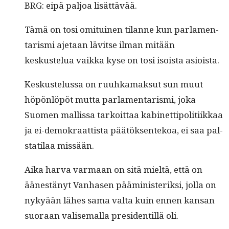
BRG: eipä paljoa lisättävää.
Tämä on tosi omi­tu­inen tilanne kun par­la­men­
taris­mi aje­taan lävitse ilman mitään
keskustelua vaik­ka kyse on tosi isoista asioista.
Keskustelus­sa on ruuhka­mak­sut sun muut
höpön­löpöt mut­ta par­la­men­taris­mi, joka
Suomen mallis­sa tarkoit­taa kabi­net­tipoli­ti­ikkaa
ja ei-demokraat­tista päätök­sen­tekoa, ei saa pal­
sta­ti­laa missään.
Aika har­va var­maan on sitä mieltä, että on
äänestänyt Van­hasen päämin­is­terik­si, jol­la on
nykyään läh­es sama val­ta kuin ennen kansan
suo­raan valise­mal­la pres­i­den­til­lä oli.