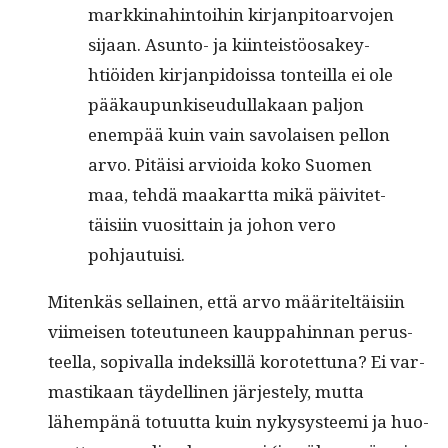
markki­nahin­toi­hin kir­jan­pitoar­vo­jen
sijaan. Asun­to- ja kiin­teistöosakey­
htiöi­den kir­jan­pidois­sa ton­teil­la ei ole
pääkaupunkiseudul­lakaan paljon
enem­pää kuin vain savolaisen pel­lon
arvo. Pitäisi arvioi­da koko Suomen
maa, tehdä maakart­ta mikä päivitet­
täisi­in vuosit­tain ja johon vero
pohjautuisi.
Mitenkäs sel­l­ainen, että arvo määriteltäisi­in
viimeisen toteu­tuneen kaup­pahin­nan perus­
teel­la, sopi­val­la indek­sil­lä korotet­tuna? Ei var­
mas­tikaan täy­delli­nen jär­jeste­ly, mut­ta
lähempänä totu­ut­ta kuin nykysys­tee­mi ja huo­