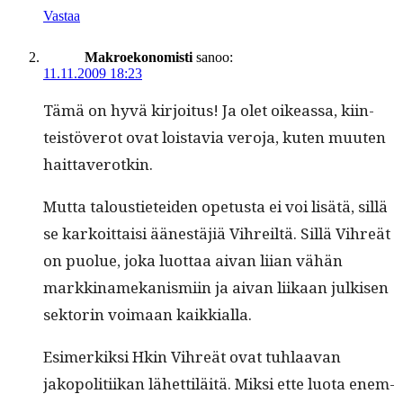
Vastaa
Makroekonomisti
sanoo:
11.11.2009 18:23
Tämä on hyvä kir­joi­tus! Ja olet oike­as­sa, kiin­
teistöverot ovat lois­tavia vero­ja, kuten muuten
haittaverotkin.
Mut­ta talousti­etei­den ope­tus­ta ei voi lisätä, sil­lä
se karkoit­taisi äänestäjiä Vihreiltä. Sil­lä Vihreät
on puolue, joka luot­taa aivan liian vähän
markki­namekanis­mi­in ja aivan liikaan julkisen
sek­torin voimaan kaikkialla.
Esimerkik­si Hkin Vihreät ovat tuh­laa­van
jakopoli­ti­ikan lähet­tiläitä. Mik­si ette luo­ta enem­