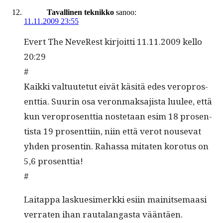
Tavallinen teknikko
sanoo:
11.11.2009 23:55
Evert The NeveR­est kir­joit­ti 11.11.2009 kel­lo
20:29
#
Kaik­ki val­tu­ute­tut eivät käsitä edes vero­pros­
ent­tia. Suurin osa veron­mak­sajista luulee, että
kun vero­pros­ent­tia nos­te­taan esim 18 pros­en­
tista 19 pros­ent­ti­in, niin että verot nou­se­vat
yhden pros­entin. Rahas­sa mitat­en koro­tus on
5,6 prosenttia!
#
Laitap­pa laskues­imerk­ki esi­in mainit­se­maasi
ver­rat­en ihan rauta­lan­gas­ta vääntäen.