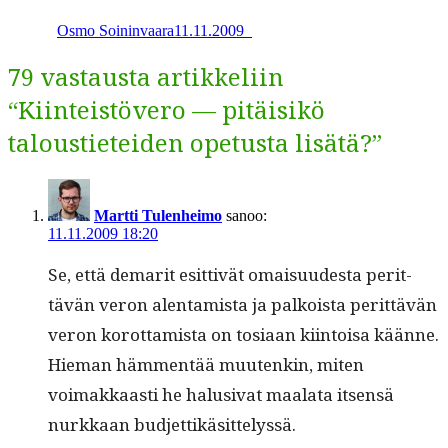
Share
Osmo Soininvaara
11.11.2009
_
79 vastausta artikkeliin
“Kiinteistövero — pitäisikö
taloustieteiden opetusta lisätä?”
Martti Tulenheimo
sanoo:
11.11.2009 18:20
Se, että demar­it esit­tivät omaisu­ud­es­ta perit­
tävän veron alen­tamista ja palkoista perit­tävän
veron korot­tamista on tosi­aan kiin­toisa käänne.
Hie­man häm­men­tää muutenkin, miten
voimakkaasti he halu­si­vat maala­ta itsen­sä
nurkkaan budjettikäsittelyssä.