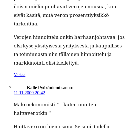
iloisin mielin puolta­vat vero­jen nousua, kun
eivät käsitä, mitä veron pros­ent­tiyk­sikkö
tarkoittaa.
Vero­jen hin­noit­telu onkin harhaan­jo­htavaa. Jos
olsi kyse yksi­tyis­es­tä yri­tyk­ses­tä ja kau­pal­lis­es­
ta toimin­nas­ta niin täl­lainen hin­noit­telu ja
markki­noin­ti olisi kiellettyä.
Vastaa
Kalle Pyöräniemi
sanoo:
11.11.2009 20:42
Makroekon­o­misti: “…kuten muuten
haittaverotkin.”
Hait­tavero on hieno sana. Se sopii todel­la