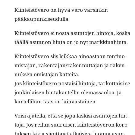
Kiin­teistövero on hyvä vero varsinkin
pääkaupunkiseudulla.
Kiin­teistövero ei nos­ta asun­to­jen hin­to­ja, kos­ka
tääl­lä asun­non hin­ta on jo nyt markkinahinta.
Kiin­teistövero siis leikkaa ain­oas­taan ton­tin­o­
mis­ta­jan, rakentajan/rakennuttajan ja raken­
nuk­sen omis­ta­jan katteita.
Jos kiin­teistövero nos­taisi hin­to­ja, tarkot­taisi se
jonkin­laisen hin­takartellin ole­mas­saoloa. Ja
kartel­li­han taas on lainvastainen.
Voisi ajatel­la, että se jopa lask­isi asun­to­jen hin­
to­ja. Jos reilun suu­ruisen kiin­teistöveron koro­
tuk­sen takia sijoit­ta­jat alka­isi­va luop­ua asun­