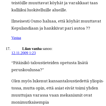
teistöille muut­ta­vat köy­hät ja varakkaat taas
kalli­ik­si luokitel­luille alueille.
Ilmeis­es­ti Osmo halu­aa, että köy­hät muut­ta­vat
Kepu­lan­di­aan ja han­kki­vat pari autoa ??
Vastaa
Liian vanha
sanoo:
12.11.2009 1:23
“Pitäisikö talousti­etei­den ope­tus­ta lisätä
peruskoulussa?”
Olen myös lukenut kansan­taloustiedet­tä yliopis­
tossa, mut­ta opin, että asi­at eivät toi­mi yhden
muut­tu­jan varas­sa vaan mekanis­mit ovat
monimutkaisempia