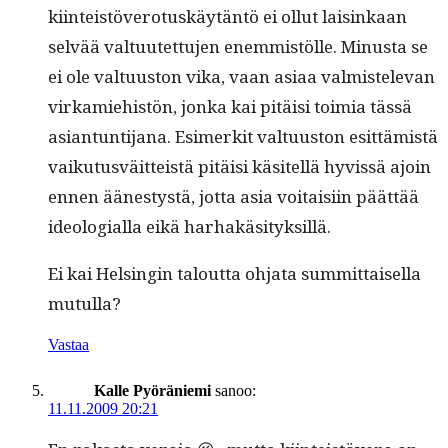
kiin­teistövero­tuskäytän­tö ei ollut laisinkaan
selvää val­tu­utet­tu­jen enem­mistölle. Minus­ta se
ei ole val­tu­us­ton vika, vaan asi­aa valmis­tel­e­van
virkamiehistön, jon­ka kai pitäisi toimia tässä
asiantun­ti­jana. Esimerk­it val­tu­us­ton esit­tämistä
vaiku­tusväit­teistä pitäisi käsitel­lä hyvis­sä ajoin
ennen äänestys­tä, jot­ta asia voitaisi­in päät­tää
ide­olo­gial­la eikä harhakäsityksillä.
Ei kai Helsin­gin talout­ta ohja­ta sum­mit­taisel­la
mutulla?
Vastaa
Kalle Pyöräniemi
sanoo:
11.11.2009 20:21