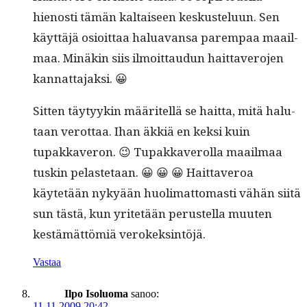
hienos­ti tämän kaltaiseen keskustelu­un. Sen
käyt­täjä osioit­taa halu­a­vansa parem­paa maail­
maa. Minäkin siis ilmoit­taudun hait­tavero­jen
kannattajaksi. 😀
Sit­ten täy­tyykin määritel­lä se hait­ta, mitä halu­
taan verot­taa. Ihan äkkiä en kek­si kuin
tupakkaveron. 😉 Tupakkaverol­la maail­maa
tuskin pelaste­taan. 😀 😀 😀 Hait­taveroa
käytetään nykyään huoli­mat­tomasti vähän siitä
sun tästä, kun yritetään perustel­la muuten
kestämät­tömiä verokeksintöjä.
Vastaa
Ilpo Isoluoma
sanoo:
11.11.2009 20:42