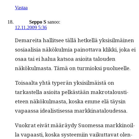
Vastaa
Seppo S
sanoo:
12.11.2009 5:36
Demare­i­ta hal­lit­see täl­lä het­kel­lä yksisilmäi­nen
sosi­aal­isia näkökul­mia pain­ot­ta­va klik­ki, joka ei
osaa tai ei halua kat­soa asioi­ta talouden
näkökul­mas­ta. Tämä on turmiok­si puolueelle.
Toisaal­ta yhtä type­r­än yksisilmäistä on
tarkastel­la asioi­ta pelkästään makro­talousti­
eteen näkökul­mas­ta, kos­ka emme elä täysin
vapaas­sa ide­al­is­tises­sa markkinataloudessa.
Vuokrat eivät määräy­dy Suomes­sa markki­noil­
la vapaasti, kos­ka sys­teemi­in vaikut­ta­vat olen­