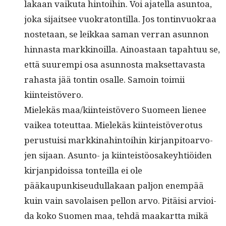
lakaan vaiku­ta hin­toi­hin. Voi ajatel­la asun­toa,
joka sijait­see vuokra­ton­til­la. Jos ton­tin­vuokraa
nos­te­taan, se leikkaa saman ver­ran asun­non
hin­nas­ta markki­noil­la. Ain­oas­taan tapah­tuu se,
että suurem­pi osa asun­nos­ta mak­set­tavas­ta
rahas­ta jää ton­tin osalle. Samoin toimii
kiinteistövero.
Mielekäs maa/kiinteistövero Suomeen lie­nee
vaikea toteut­taa. Mielekäs kiin­teistövero­tus
perus­tu­isi markki­nahin­toi­hin kir­jan­pitoar­vo­
jen sijaan. Asun­to- ja kiin­teistöosakey­htiöi­den
kir­jan­pidois­sa ton­teil­la ei ole
pääkaupunkiseudul­lakaan paljon enem­pää
kuin vain savolaisen pel­lon arvo. Pitäisi arvioi­
da koko Suomen maa, tehdä maakart­ta mikä