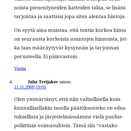
noista pienen­tynei­den kat­tei­den takia, se lisäisi
tar­jon­taa ja saat­taisi jopa siten alen­taa hintoja.
On syytä aina muis­taa, että ton­tin korkea hin­ta
on seu­raus­ta korkeista asun­to­jen hin­noista, jot­
ka taas määräy­tyvät kysyn­nän ja tar­jon­nan
perus­teel­la. Ei päinvastoin.
Vastaa
Juha Tretjakov
sanoo:
11.11.2009 19:01
Olen ymmärtänyt, että niin val­ti­ol­lisel­la kuin
kun­nal­lisel­lakin tasol­la päätök­sen­teko on edus­
tuk­sel­lista ja jär­jestelmässämme vielä puolue­
poli­it­tisin voima­suhtein. Tämä siis “vas­tako­