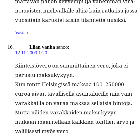
mat­ta­van paljon kevyem­pi (ja vähem­män vira­
nomais­ten mieli­v­al­lalle altis) kuin ratkaisu jos­sa
vuosit­tain kar­toitet­taisi­in tilan­net­ta uusiksi.
Vastaa
Liian vanha
sanoo:
12.11.2009 1:20
Kiin­teistövero on sum­mit­tainen vero, joka ei
perus­tu maksukykyyn.
Kun tont­ti Helsingis­sä mak­saa 150–250000
euroa aivan taval­lisel­la asuinalueille niin vain
varakkail­la on varaa mak­saa sel­l­aisia hintoja.
Mut­ta näi­den varakkaiden mak­sukyvyn
mukaan määritel­lään kaikkien tont­tien arvo ja
välil­lis­es­ti myös vero.