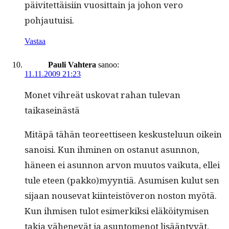
päivitet­täisi­in vuosit­tain ja johon vero
pohjautuisi.
Vastaa
Pauli Vahtera
sanoo:
11.11.2009 21:23
Mon­et vihreät usko­vat rahan tule­van
taikaseinästä
Mitäpä tähän teo­reet­tiseen keskustelu­un oikein
sanoisi. Kun ihmi­nen on ostanut asun­non,
häneen ei asun­non arvon muu­tos vaiku­ta, ellei
tule eteen (pakko)myyntiä. Asumisen kulut sen
sijaan nou­se­vat kiin­teistöveron nos­ton myötä.
Kun ihmisen tulot esimerkik­si eläköi­tymisen
takia vähenevät ja asun­tomenot lisään­tyvät,