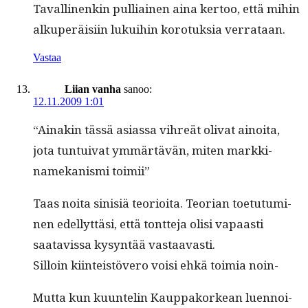
Tavalli­nenkin pul­li­ainen aina ker­too, että mihin
alku­peräisi­in lukui­hin koro­tuk­sia verrataan.
Vastaa
Liian vanha
sanoo:
12.11.2009 1:01
“Ainakin tässä asi­as­sa vihreät oli­vat ain­oi­ta,
jota tun­tu­i­v­at ymmärtävän, miten markki­
namekanis­mi toimii”
Taas noi­ta sin­isiä teo­ri­oi­ta. Teo­ri­an toe­tu­tu­mi­
nen edel­lyt­täsi, että tont­te­ja olisi vapaasti
saatavis­sa kysyn­tää vastaavasti.
Sil­loin kiin­teistövero voisi ehkä toimia noin-
Mut­ta kun kuun­telin Kaup­pako­rkean luen­noi­