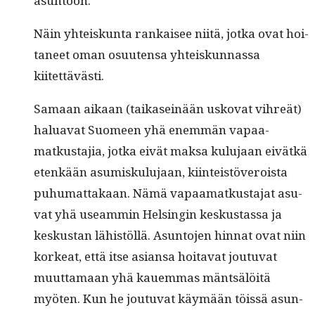
asuntoon.
Näin yhteiskun­ta rankaisee niitä, jot­ka ovat hoi­
ta­neet oman osuuten­sa yhteiskun­nas­sa
kiitettävästi.
Samaan aikaan (taika­seinään usko­vat vihreät)
halu­a­vat Suomeen yhä enem­män vapaa­
matkus­ta­jia, jot­ka eivät mak­sa kulu­jaan eivätkä
etenkään asumisku­lu­jaan, kiin­teistöveroista
puhu­mat­takaan. Nämä vapaa­matkus­ta­jat asu­
vat yhä use­am­min Helsin­gin keskus­tas­sa ja
keskus­tan lähistöl­lä. Asun­to­jen hin­nat ovat niin
korkeat, että itse asiansa hoita­vat joutu­vat
muut­ta­maan yhä kauem­mas mäntsälöitä
myöten. Kun he joutu­vat käymään töis­sä asun­