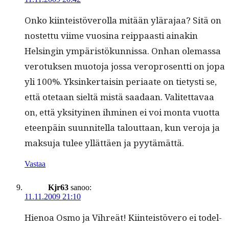
Onko kiin­teistöverol­la mitään ylära­jaa? Sitä on
nos­tet­tu viime vuosi­na reip­paasti ainakin
Helsin­gin ympäristökun­nis­sa. Onhan ole­mas­sa
vero­tuk­sen muo­to­ja jos­sa vero­pros­ent­ti on jopa
yli 100%. Yksinker­taisin peri­aate on tietysti se,
että ote­taan sieltä mis­tä saadaan. Valitet­tavaa
on, että yksi­tyi­nen ihmi­nen ei voi mon­ta vuot­ta
eteen­päin suun­nitel­la talout­taan, kun vero­ja ja
mak­su­ja tulee yllät­täen ja pyytämättä.
Vastaa
Kjr63
sanoo:
11.11.2009 21:10
Hienoa Osmo ja Vihreät! Kiin­teistövero ei todel­