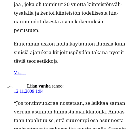
jaa , joka oli toimin­ut 20 vuot­ta kiin­teistön­väl­i­
tysalal­la ja ker­toi kiin­teistön todel­lis­es­ta hin­
nan­muodotuk­ses­ta aivan koke­muk­si­in
perustuen.
Ennem­min uskon noi­ta käytän­nön ihmisiä kuin
sin­isiä ajatuk­sia kir­joi­tus­pöy­dän takana pyörit­
täviä teoreetikkoja
Vastaa
Liian vanha
sanoo:
12.11.2009 1:04
“Jos ton­tin­vuokraa nos­te­taan, se leikkaa saman
ver­ran asun­non hin­nas­ta markki­noil­la. Ain­oas­
taan tapah­tuu se, että suurem­pi osa asun­nos­ta
mak­set­tavas­ta rahas­ta jää ton­tin osalle. Samoin