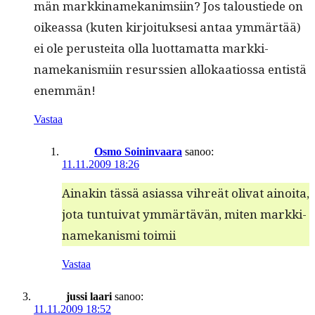
män markki­namekan­im­si­in? Jos taloustiede on
oike­as­sa (kuten kir­joituk­sesi antaa ymmärtää)
ei ole perustei­ta olla luot­ta­mat­ta markki­
namekanis­mi­in resurssien allokaa­tios­sa entistä
enemmän!
Vastaa
Osmo Soininvaara
sanoo:
11.11.2009 18:26
Ainakin tässä asi­as­sa vihreät oli­vat ain­oi­ta,
jota tun­tu­i­v­at ymmärtävän, miten markki­
namekanis­mi toimii
Vastaa
jussi laari
sanoo:
11.11.2009 18:52