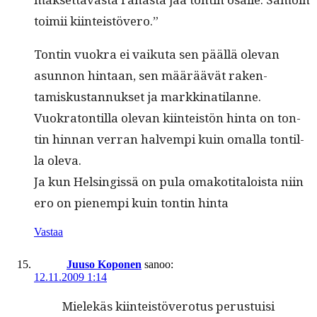
toimii kiinteistövero.”
Ton­tin vuokra ei vaiku­ta sen pääl­lä ole­van
asun­non hin­taan, sen määräävät rak­en­
tamiskus­tan­nuk­set ja markkinatilanne.
Vuokra­ton­til­la ole­van kiin­teistön hin­ta on ton­
tin hin­nan ver­ran halvem­pi kuin oma­l­la ton­til­
la oleva.
Ja kun Helsingis­sä on pula omakoti­taloista niin
ero on pienem­pi kuin ton­tin hinta
Vastaa
Juuso Koponen
sanoo:
12.11.2009 1:14
Mielekäs kiin­teistövero­tus perus­tu­isi