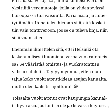
En rakas­ta vero­ja 😉 , mut­ta kiin­teistövero on
yksi niitä vero­muo­to­ja, joil­la on yhden­tyvässä
Euroopas­sa tule­vaisu­ut­ta. Paria asi­aa jäi ihme­
tyt­tämään. Ihmette­len hie­man sitä, että kos­ket­
ti­in vain tont­tiveroon. Jos se on tule­va lin­ja, niin
siitä vaan sitten.
Enem­män ihmette­len sitä, ettei Helsin­ki ota
lasken­nal­lis­es­ti huomioon veroa vuokra­ton­teis­
sa? Se vääristää omis­tus- ja vuokra­tont­tien
välistä suhdet­ta. Täy­tyy myön­tää, etten ihan
tajua koko vuokra­tont­ti-ideaa asu­jan kannal­ta,
mut­ta olen kaiketi rajoittunut. 😀
Toisaal­ta vuokra­ton­tit ovat kaupun­gin kannal­
ta hyvä asia. Jos ton­ti ei ole järkevässä käytössä,