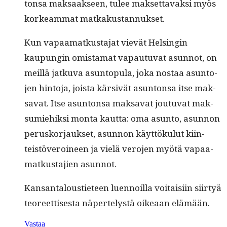
ton­sa mak­saak­seen, tulee mak­set­tavak­si myös
korkeam­mat matkakustannukset.
Kun vapaa­matkus­ta­jat vievät Helsin­gin
kaupun­gin omis­ta­mat vapau­tu­vat asun­not, on
meil­lä jatku­va asun­top­u­la, joka nos­taa asun­to­
jen hin­to­ja, joista kär­sivät asun­ton­sa itse mak­
sa­vat. Itse asun­ton­sa mak­sa­vat joutu­vat mak­
sum­iehik­si mon­ta kaut­ta: oma asun­to, asun­non
perusko­r­jauk­set, asun­non käyt­töku­lut kiin­
teistöveroi­neen ja vielä vero­jen myötä vapaa­
matkus­ta­jien asunnot.
Kansan­talousti­eteen luen­noil­la voitaisi­in siir­tyä
teo­reet­tis­es­ta näpertelystä oikeaan elämään.
Vastaa