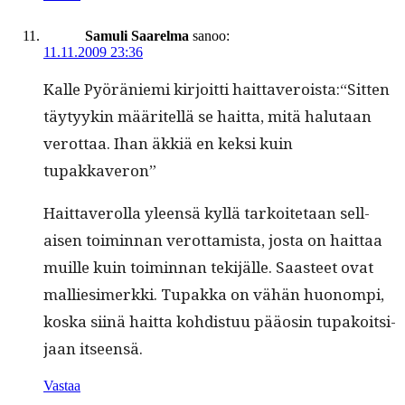
Samuli Saarelma
sanoo:
11.11.2009 23:36
Kalle Pyöränie­mi kir­joit­ti haittaveroista:“Sitten
täy­tyykin määritel­lä se hait­ta, mitä halu­taan
verot­taa. Ihan äkkiä en kek­si kuin
tupakkaveron”
Hait­taverol­la yleen­sä kyl­lä tarkoite­taan sel­l­
aisen toimin­nan verot­tamista, jos­ta on hait­taa
muille kuin toimin­nan tek­i­jälle. Saas­teet ovat
mallies­imerk­ki. Tupak­ka on vähän huonom­pi,
kos­ka siinä hait­ta kohdis­tuu pääosin tupakoit­si­
jaan itseensä.
Vastaa