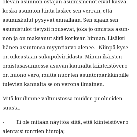
ole­van asun­non osta­jan asum­is­menot eivät kas­va,
kos­ka asun­non hin­ta las­kee sen ver­ran, että
asumisku­lut pysyvät ennal­laan. Sen sijaan sen
asum­is­tu­lot tietysti nou­se­vat, joka jo omis­taa asun­
non ja on mak­sanut siitä korkean hin­nan. Lisäk­si
hänen asun­ton­sa myyn­tiar­vo ale­nee. Niin­pä kyse
on oikeas­t­aan sukupolviri­idas­ta. Min­un ikäis­ten
omis­tusasun­nos­sa asu­van kannal­ta kiin­teistövero
on huono vero, mut­ta nuorten asun­tomarkki­noille
tule­vien kannal­ta se on verona ilmainen.
Mitä kuulimme val­tu­us­tossa muiden puoluei­den
suusta.
- Ei ole mitään näyt­töä siitä, että kiin­teistövero
alen­taisi tont­tien hintoja;