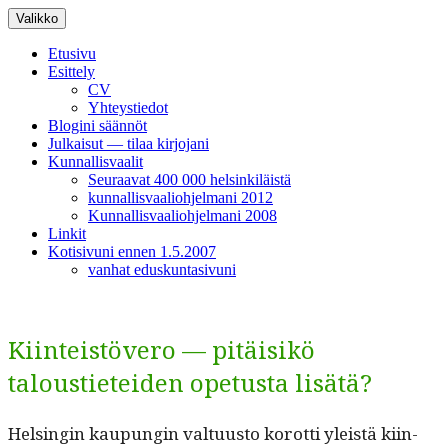
Siirry
Valikko
sisältöön
Etusivu
Esittely
CV
Yhteystiedot
Blogini säännöt
Julkaisut — tilaa kirjojani
Kunnallisvaalit
Seuraavat 400 000 helsinkiläistä
kunnallisvaaliohjelmani 2012
Kunnallisvaaliohjelmani 2008
Linkit
Kotisivuni ennen 1.5.2007
vanhat eduskuntasivuni
Kiinteistövero — pitäisikö
taloustieteiden opetusta lisätä?
Helsin­gin kaupun­gin val­tu­us­to korot­ti yleistä kiin­