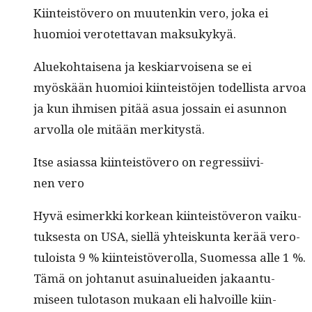
Kiin­teistövero on muutenkin vero, joka ei
huomioi verotet­ta­van maksukykyä.
Alueko­htaise­na ja keskiar­voise­na se ei
myöskään huomioi kiin­teistö­jen todel­lista arvoa
ja kun ihmisen pitää asua jos­sain ei asun­non
arvol­la ole mitään merkitystä.
Itse asi­as­sa kiin­teistövero on regres­si­ivi­
nen vero
Hyvä esimerk­ki korkean kiin­teistöveron vaiku­
tuk­ses­ta on USA, siel­lä yhteiskun­ta kerää vero­
tu­loista 9 % kiin­teistöverol­la, Suomes­sa alle 1 %.
Tämä on johtanut asuinaluei­den jakaan­tu­
miseen tulota­son mukaan eli halvoille kiin­