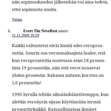
niin sopimuskau­den jäl­keen­hän voi aina tode­ta,
ettei sopimus­ta uusita.
Vastaa
Evert The NeveRest
sanoo:
11.11.2009 20:29
Kaik­ki val­tu­ute­tut eivät käsitä edes vero­pros­
ent­tia. Suurin osa veron­mak­sajista luulee, että
kun vero­pros­ent­tia nos­te­taan esim 18 pros­en­
tista 19 pros­ent­ti­in, niin että verot nou­se­vat
yhden pros­entin. Rahas­sa mitat­en koro­tus on
5,6 prosenttia!
1990-luvul­la tehti­in silmäänkään­tötemp­pu, kun
alet­ti­in veroäyrin sijaan käyt­tämään ter­miä
pros­ent­tiyk­sikkö. Katu­gallu­peis­sa ihmiset