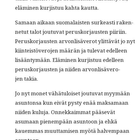
elämi­nen kur­jis­tuu kah­ta kautta.
Samaan aikaan suo­ma­lais­ten surkeasti raken­
netut talot joutu­vat perusko­r­jausten piiri­in.
Perusko­r­jausten arvon­lisäverot ylit­tävät jo nyt
kiin­teistövero­jen määrän ja tule­vat edelleen
lisään­tymään. Elämi­nen kur­jis­tuu edelleen
perusko­r­jausten ja niiden arvon­lisävero­
jen takia.
Jo nyt mon­et vähä­tu­loiset joutu­vat myymään
asun­ton­sa kun eivät pysty enää mak­samaan
niiden kulu­ja. Onnekkaim­mat pää­sevät
asumaan pienem­pään asun­toon ja ehkä
kauem­mas muut­tamisen myötä halvem­paan