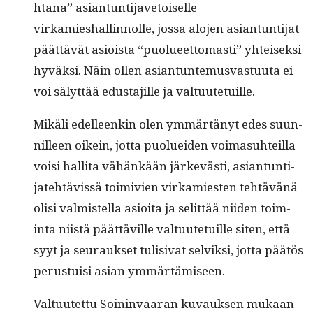
htana” asiantun­ti­jave­toiselle
virkamieshallinnolle, jos­sa alo­jen asiantun­ti­jat
päät­tävät asioista “puolueet­tomasti” yhteisek­si
hyväk­si. Näin ollen asiantun­te­mus­vas­tu­u­ta ei
voi sälyt­tää edus­ta­jille ja valtuutetuille.
Mikäli edelleenkin olen ymmärtänyt edes suun­
nilleen oikein, jot­ta puoluei­den voima­suhteil­la
voisi hal­li­ta vähänkään järkevästi, asiantun­ti­
jate­htävis­sä toimivien virkami­esten tehtävänä
olisi valmis­tel­la asioi­ta ja selit­tää niiden toim­
inta niistä päät­täville val­tu­ute­tu­ille siten, että
syyt ja seu­rauk­set tuli­si­vat selviksi, jot­ta päätös
perus­tu­isi asian ymmärtämiseen.
Val­tu­utet­tu Soin­in­vaaran kuvauk­sen mukaan