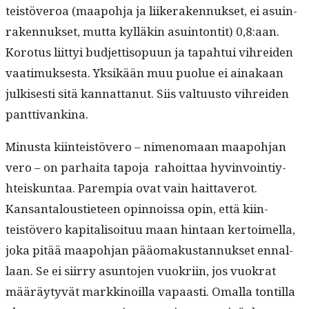
teistöveroa (maapo­h­ja ja liik­er­aken­nuk­set, ei asuin­
raken­nuk­set, mut­ta kyl­läkin asuin­ton­tit) 0,8:aan.
Koro­tus liit­tyi bud­jet­ti­sop­u­un ja tapah­tui vihrei­den
vaa­timuk­ses­ta. Yksikään muu puolue ei ainakaan
julkises­ti sitä kan­nat­tanut. Siis val­tu­us­to vihrei­den
panttivankina.
Minus­ta kiin­teistövero – nimeno­maan maapo­h­jan
vero – on parhai­ta tapo­ja rahoit­taa hyv­in­voin­tiy­
hteiskun­taa. Parem­pia ovat vain hait­taverot.
Kansan­talousti­eteen opin­nois­sa opin, että kiin­
teistövero kap­i­tal­isoituu maan hin­taan ker­toimel­la,
joka pitää maapo­h­jan pääo­makus­tan­nuk­set ennal­
laan. Se ei siir­ry asun­to­jen vuokri­in, jos vuokrat
määräy­tyvät markki­noil­la vapaasti. Oma­l­la ton­til­la