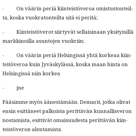
- On väärin per­iä kiin­teistöveroa omis­tus­ton­teil­
ta, kos­ka vuokra­ton­teil­ta sitä ei peritä;
- Kiin­teistöverot siir­tyvät sel­l­aisi­naan yksi­ty­isil­lä
markki­noil­la asun­to­jen vuokriin;
- On väärin per­iä Helsingis­sä yhtä korkeaa kiin­
teitöveroa kuin Jyväskylässä, kos­ka maan hin­ta on
Helsingis­sä niin korkea
- jne
Pääsimme myös äänestämään. Demar­it, jot­ka oli­vat
ensin esit­täneet palkoista perit­tävän kun­nal­lisveron
nos­tamista, esit­tivät omaisu­ud­es­ta perit­tävän kiin­
teistöveron alentamista.