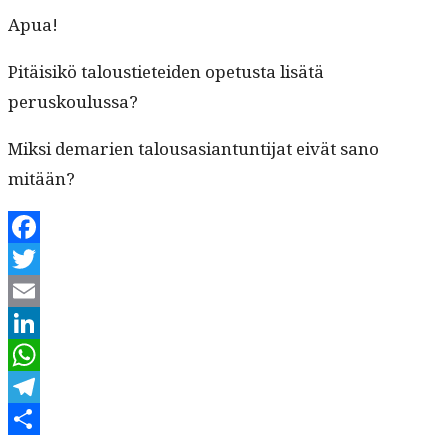
Apua!
Pitäisikö talousti­etei­den ope­tus­ta lisätä
peruskoulussa?
Mik­si demarien talousasiantun­ti­jat eivät sano
mitään?
Facebook
Twitter
Email
LinkedIn
WhatsApp
Telegram
Kirjoittaja
Julkaistu
Kategoriat