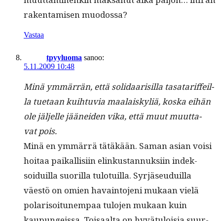
rak­en­tamisen muodossa?
Vastaa
tpyyluoma
sanoo:
5.11.2009 10:48
Minä ymmär­rän, että sol­i­daarisil­la tasa­tar­if­feil­
la tue­taan kui­h­tu­via maalaiskyliä, kos­ka eihän
ole jäl­jelle jäänei­den vika, että muut muut­ta­
vat pois.
Minä en ymmär­rä tätäkään. Saman asian voisi
hoitaa paikallisi­in elinkus­tan­nuk­si­in indek­
soiduil­la suo­ril­la tulo­tu­il­la. Syr­jäseuduil­la
väestö on omien havain­to­jeni mukaan vielä
polar­isoitunem­paa tulo­jen mukaan kuin
kaupungeis­sa. Toisaal­ta on hyvä­tu­loisia suur­