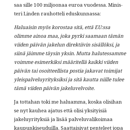
saa sille 100 miljoon­aa euroa vuodessa. Min­is­
teri Lin­den rauhot­teli eduskunnassa:
Halu­aisin myös korostaa sitä, että EU:ssa
olimme ain­oa maa, joka pyr­ki saa­maan tämän
viiden päivän jakelun direk­ti­ivin sisäl­lök­si, ja
siinä jäimme täysin yksin. Mut­ta halutes­samme
voimme esimerkik­si määritel­lä kaik­ki viiden
päivän tai osoit­teel­lista pos­tia jaka­vat toim­i­jat
yleis­palveluyri­tyk­sik­si ja sitä kaut­ta niille tulee
tämä viiden päivän jakeluvelvoite.
Ja tot­ta­han toki me halu­am­ma, kos­ka olisi­han
se nyt kauhea aja­tus että olisi yksi­ty­isiä
jakeluyri­tyk­siä ja lisää palvelu­va­likoimaa
kaupunkiseuduil­la. Saat­taisi­vat pen­teleet jopa