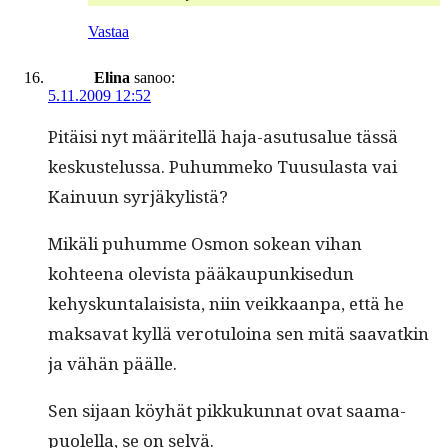
Vastaa
Elina
sanoo:
5.11.2009 12:52
Pitäisi nyt määritel­lä haja-asu­tusalue tässä
keskustelus­sa. Puhum­meko Tuusu­las­ta vai
Kain­u­un syrjäkylistä?
Mikäli puhumme Osmon sokean vihan
kohteena ole­vista pääkaupunkise­dun
kehyskun­ta­lai­sista, niin veikkaan­pa, että he
mak­sa­vat kyl­lä vero­tu­loina sen mitä saa­vatkin
ja vähän päälle.
Sen sijaan köy­hät pikkukun­nat ovat saama­
puolel­la, se on selvä.