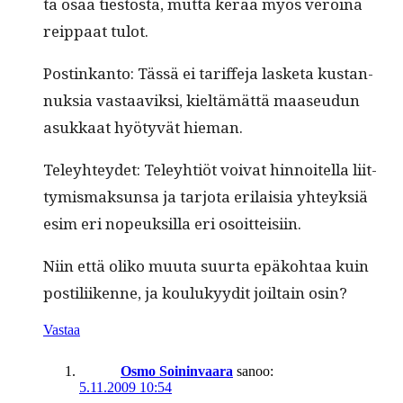
ta osaa tiestöstä, mut­ta kerää myös veroina
reip­paat tulot.
Postinkan­to: Tässä ei tar­if­fe­ja las­ke­ta kus­tan­
nuk­sia vas­taaviksi, kieltämät­tä maaseudun
asukkaat hyö­tyvät hieman.
Teley­htey­det: Teley­htiöt voivat hin­noitel­la liit­
tymis­mak­sun­sa ja tar­jo­ta eri­laisia yhteyk­siä
esim eri nopeuk­sil­la eri osoitteisiin.
Niin että oliko muu­ta suur­ta epäko­htaa kuin
pos­tili­ikenne, ja koulukyy­dit joil­tain osin?
Vastaa
Osmo Soininvaara
sanoo:
5.11.2009 10:54