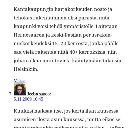
Kan­takaupun­gin har­jako­rkeu­den nos­to ja
tehokas rak­en­t­a­mi­nen olisi paras­ta, mitä
kaupun­ki voisi tehdä ympäristölle. Laite­taan
Her­ne­saaren ja kes­ki-Pasi­lan perus­raken­
nusko­rkeudek­si 15–20 ker­rosta, jon­ka päälle
saa vielä rak­en­taa niitä 40+ ker­roksisia, niin
johan alkaa muut­tovir­ta kään­tymään takaisin
Helsinkiin.
Vastaa
Jeebo
sanoo:
5.11.2009 10:45
Kuu­luisi mak­saa itse, jos ker­ta ihan kuuses­sa
asumisen ilosta asuu kuuses­sa, mut­ta eikös se
muut­ta­mi­nenkin mak­sanut aika paljon… infran