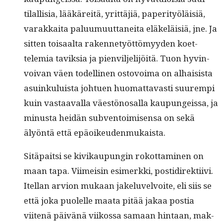
tilal­lisia, lääkäre­itä, yrit­täjiä, paper­i­työläisiä,
varakkai­ta palu­umuut­tanei­ta eläkeläisiä, jne. Ja
sit­ten toisaal­ta raken­netyöt­tömyy­den koet­
telemia taviksia ja pienvil­jeli­jöitä. Tuon hyv­in­
voivan väen todel­li­nen ostovoima on alhai­sista
asuinku­luista johtuen huo­mat­tavasti suurem­pi
kuin vas­taaval­la väestönos­al­la kaupungeis­sa, ja
minus­ta hei­dän sub­ven­toimisen­sa on sekä
älyön­tä että epäoikeudenmukaista.
Sitä­pait­si se kivikaupun­gin rokot­ta­mi­nen on
maan tapa. Viimeisin esimerk­ki, pos­tidi­rek­ti­ivi.
Itel­lan arvion mukaan jakelu­velvoite, eli siis se
että joka puolelle maa­ta pitää jakaa pos­tia
viitenä päivänä viikos­sa samaan hin­taan, mak­