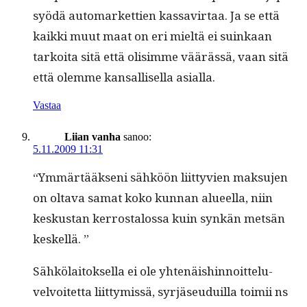
syödä automar­ket­tien kas­savir­taa. Ja se että
kaik­ki muut maat on eri mieltä ei suinkaan
tarkoi­ta sitä että olisimme väärässä, vaan sitä
että olemme kansal­lisel­la asialla.
Vastaa
Liian vanha
sanoo:
5.11.2009 11:31
“Ymmärtääk­seni sähköön liit­tyvien mak­su­jen
on olta­va samat koko kun­nan alueel­la, niin
keskus­tan ker­rostalos­sa kuin synkän met­sän
keskellä. ”
Sähkölaitok­sel­la ei ole yht­enäishin­noit­telu­
velvoitet­ta liit­tymis­sä, syr­jäseuduil­la toimii ns