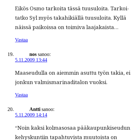
Eikös Osmo tarkoi­ta tässä tuusu­loi­ta. Tarkoi­
tatko Syl myös takahik­iäl­lä tuusu­loi­ta. Kyl­lä
näis­sä paikois­sa on toimi­va laajakaista…
Vastaa
nos
sanoo:
5.11.2009 13:44
Maaseudul­la on aiem­min asut­tu työn takia, ei
jonkun valmis­mari­na­di­talon vuoksi.
Vastaa
Antti
sanoo:
5.11.2009 14:14
“Noin kak­si kol­ma­sosaa pääkaupunkiseudun
kehyskun­ti­in tapah­tu­vista muu­toista on