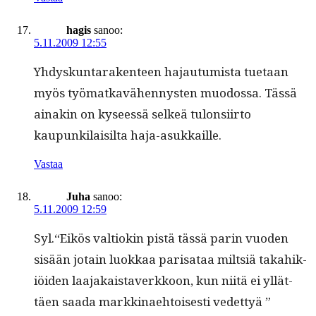
hagis
sanoo:
5.11.2009 12:55
Yhdyskun­tarak­en­teen hajau­tu­mista tue­taan
myös työ­matkavähen­nys­ten muo­dos­sa. Tässä
ainakin on kyseessä selkeä tulon­si­ir­to
kaupunki­laisil­ta haja-asukkaille.
Vastaa
Juha
sanoo:
5.11.2009 12:59
Syl.“Eikös val­tiokin pistä tässä parin vuo­den
sisään jotain luokkaa parisa­taa milt­siä takahik­
iöi­den laa­jakaistaverkkoon, kun niitä ei yllät­
täen saa­da markki­nae­htois­es­ti vedettyä ”