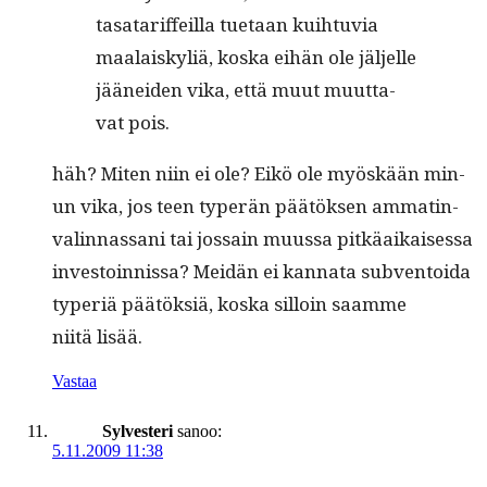
tasa­tar­if­feil­la tue­taan kui­h­tu­via
maalaiskyliä, kos­ka eihän ole jäl­jelle
jäänei­den vika, että muut muut­ta­
vat pois.
häh? Miten niin ei ole? Eikö ole myöskään min­
un vika, jos teen type­r­än päätök­sen ammat­in­
valin­nas­sani tai jos­sain muus­sa pitkäaikaises­sa
investoin­nis­sa? Mei­dän ei kan­na­ta sub­ven­toi­da
type­r­iä päätök­siä, kos­ka sil­loin saamme
niitä lisää.
Vastaa
Sylvesteri
sanoo:
5.11.2009 11:38