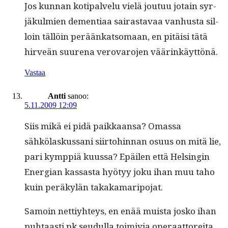
Jos kun­nan koti­palvelu vielä joutuu jotain syr­
jäkul­mien demen­ti­aa sairas­tavaa van­hus­ta sil­
loin täl­löin peräänkat­so­maan, en pitäisi tätä
hirveän suure­na verovaro­jen väärinkäyttönä.
Vastaa
Antti
sanoo:
5.11.2009 12:09
Siis mikä ei pidä paikkaansa? Omas­sa
sähkölaskus­sani siir­to­hin­nan osu­us on mitä lie,
pari kymp­piä kuus­sa? Epäilen että Helsin­gin
Ener­gian kas­sas­ta hyö­tyy joku ihan muu taho
kuin peräkylän takakamaripojat.
Samoin net­tiy­hteys, en enää muista josko ihan
puh­taasti pk seudul­la toimivia oper­aat­tor­e­i­ta