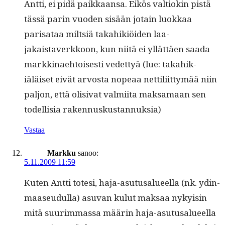
Antti, ei pidä paikkaansa. Eikös val­tiokin pistä
tässä parin vuo­den sisään jotain luokkaa
parisa­taa milt­siä takahik­iöi­den laa­
jakaistaverkkoon, kun niitä ei yllät­täen saa­da
markki­nae­htois­es­ti vedet­tyä (lue: takahik­
iäläiset eivät arvos­ta nopeaa net­tili­it­tymää niin
paljon, että oli­si­vat valmi­ita mak­samaan sen
todel­lisia rakennuskustannuksia)
Vastaa
Markku
sanoo:
5.11.2009 11:59
Kuten Antti tote­si, haja-asu­tusalueel­la (nk. ydin­
maaseudul­la) asu­van kulut mak­saa nyky­isin
mitä suurim­mas­sa määrin haja-asu­tusalueel­la