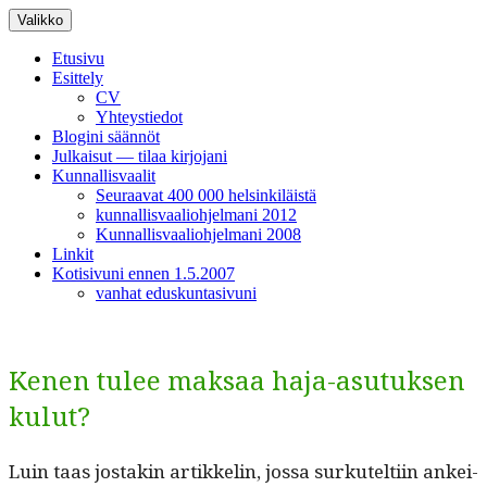
Siirry
Valikko
sisältöön
Etusivu
Esittely
CV
Yhteystiedot
Blogini säännöt
Julkaisut — tilaa kirjojani
Kunnallisvaalit
Seuraavat 400 000 helsinkiläistä
kunnallisvaaliohjelmani 2012
Kunnallisvaaliohjelmani 2008
Linkit
Kotisivuni ennen 1.5.2007
vanhat eduskuntasivuni
Kenen tulee maksaa haja-asutuksen
kulut?
Luin taas jostakin artikke­lin, jos­sa surkutelti­in ankei­