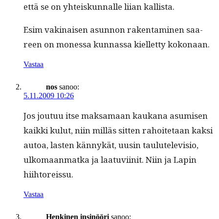
että se on yhteiskun­nalle liian kallista.
Esim vak­i­naisen asun­non rak­en­t­a­mi­nen saa­
reen on mon­es­sa kun­nas­sa kiel­let­ty kokonaan.
Vastaa
nos
sanoo:
5.11.2009 10:26
Jos joutuu itse mak­samaan kaukana asumisen
kaik­ki kulut, niin mil­läs sit­ten rahoite­taan kak­si
autoa, las­ten kän­nykät, uusin taulutele­vi­sio,
ulko­maan­mat­ka ja laatu­vi­init. Niin ja Lapin
hiihtoreissu.
Vastaa
Henkinen insinööri
sanoo: