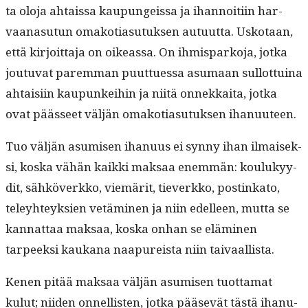
ta olo­ja ahtais­sa kaupungeis­sa ja ihan­noiti­in har­
vaana­su­tun omako­ti­a­su­tuk­sen autu­ut­ta. Usko­taan,
että kir­joit­ta­ja on oike­as­sa. On ihmis­parko­ja, jot­ka
joutu­vat parem­man puuttues­sa asumaan sul­lot­tuina
ahtaisi­in kaupunkei­hin ja niitä onnekkai­ta, jot­ka
ovat päässeet väljän omako­ti­a­su­tuk­sen ihanuuteen.
Tuo väljän asumisen ihanu­us ei syn­ny ihan ilmaisek­
si, kos­ka vähän kaik­ki mak­saa enem­män: koulukyy­
dit, sähköverkko, viemärit, tiev­erkko, postinka­to,
teley­hteyk­sien vetämi­nen ja niin edelleen, mut­ta se
kan­nat­taa mak­saa, kos­ka onhan se elämi­nen
tarpeek­si kaukana naa­pureista niin taivaallista.
Kenen pitää mak­saa väljän asumisen tuot­ta­mat
kulut; niiden onnel­lis­ten, jot­ka pää­sevät tästä ihanu­