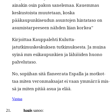
ainakin osin pakon sanele­maa. Kauem­mas
keskus­toista muute­taan, kos­ka
pääkaupunkiseudun asun­to­jen hin­tata­so on
asum­is­tarpeeseen näh­den liian korkea”
Kir­joit­taa Kaup­pale­hti Kulut­ta­
jatutkimuskeskuk­sen tutkimuk­ses­ta. Ja muina
syinä mm esikaupunkien ja lähiöi­den huono
palvelutaso.
No, sopi­ihan sitä fla­neer­a­ta Espal­la ja motkot­
taa miten veron­mak­sa­jat ei vaan ymmär­rä mis­
sä ja miten pitää asua ja elää.
Vastaa
hagis
sanoo: