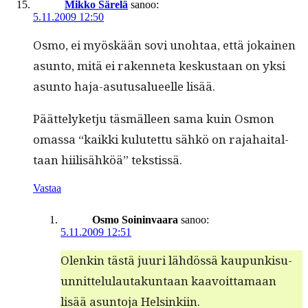
Mikko Särelä
sanoo:
5.11.2009 12:50
Osmo, ei myöskään sovi uno­htaa, että jokainen
asun­to, mitä ei raken­neta keskus­taan on yksi
asun­to haja-asu­tusalueelle lisää.
Päät­te­lyketju täs­mälleen sama kuin Osmon
omas­sa “kaik­ki kulutet­tu sähkö on raja­haital­
taan hiil­isähköä” tekstissä.
Vastaa
Osmo Soininvaara
sanoo:
5.11.2009 12:51
Olenkin tästä juuri lähdössä kaupunkisu­
un­nit­telu­lau­takun­taan kaavoit­ta­maan
lisää asun­to­ja Helsinkiin.