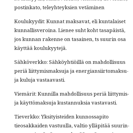
postinka­to, teley­hteyk­sien vetäminen
Koulukyy­dit: Kun­nat mak­sa­vat, eli kun­ta­laiset
kun­nal­lisveroina. Lie­nee suht koht tas­apäistä,
jos kun­nan rakenne on tasainen, ts suurin osa
käyt­tää koulukyytejä.
Sähköverkko: Sähköy­htiöil­lä on mah­dol­lisu­us
per­iä liit­tymis­mak­su­ja ja ener­gian­si­ir­tomak­su­
ja kulu­ja vastaavasti.
Viemärit: Kun­nil­la mah­dol­lisu­us per­iä liit­tymis-
ja käyt­tö­mak­su­ja kus­tan­nuk­sia vastavasti.
Tiev­erkko: Yksi­ty­is­tei­den kun­nos­s­api­to
tieosakkaiden vas­tu­ul­la, val­tio ylläpitää suur­in­