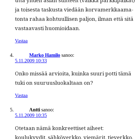
ut­ta yhden asian suh­teen (vaik­ka parkkipaikat)
ja tois­es­ta taskus­ta viedään kor­vamerkkaam­a­
ton­ta rahaa kohtu­ullisen paljon, ilman että sitä
vas­taavasti huomioidaan.
Vastaa
Marko Hamilo
sanoo:
5.11.2009 10:33
Onko mis­sää arvioi­ta, kuin­ka suuri pot­ti tämä
tuki on suu­ru­us­lu­okaltaan on?
Vastaa
Antti
sanoo:
5.11.2009 10:35
Ote­taan nämä konkreet­tiset aiheet:
koulukyy­dit, sähköverkko, viemärit, tiev­erkko,