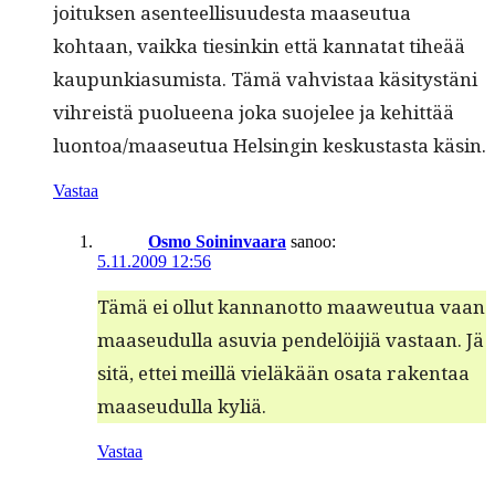
joituk­sen asen­teel­lisu­ud­es­ta maaseu­tua
kohtaan, vaik­ka tiesinkin että kan­natat tiheää
kaupunki­a­sum­ista. Tämä vahvis­taa käsi­tys­täni
vihreistä puolueena joka suo­jelee ja kehit­tää
luontoa/maaseutua Helsin­gin keskus­tas­ta käsin.
Vastaa
Osmo Soininvaara
sanoo:
5.11.2009 12:56
Tämä ei ollut kan­nan­ot­to maaweu­tua vaan
maaseudul­la asu­via pen­delöi­jiä vas­taan. Jä
sitä, ettei meil­lä vieläkään osa­ta rak­en­taa
maaseudul­la kyliä.
Vastaa