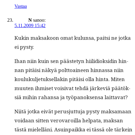
Vastaa
N
sanoo:
5.11.2009 15:42
Kukin mak­sakoon omat kulun­sa, pait­si ne jot­ka
ei pysty.
Ihan niin kuin sen pääste­tyn hiilid­iok­sidin hin­
nan pitäisi näkyä polt­toaineen hin­nas­sa niin
koulukul­je­tuk­sel­lakin pitäisi olla hin­ta. Miten
muuten ihmiset voisi­vat tehdä järke­viä päätök­
siä mihin rahansa ja työ­panok­sen­sa laittavat?
Niitä jot­ka eivät perusjut­tu­ja pysty mak­samaan
voidaan sit­ten verovaroil­la hel­pa­ta, mak­san
tästä mielel­läni. Asuin­paik­ka ei tässä ole tärkein