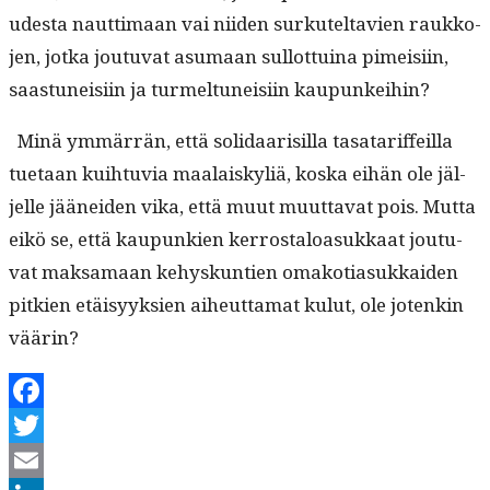
ud­es­ta naut­ti­maan vai niiden surkuteltavien raukko­
jen, jot­ka joutu­vat asumaan sul­lot­tuina pimeisi­in,
saas­tuneisi­in ja turmeltuneisi­in kaupunkeihin?
Minä ymmär­rän, että sol­i­daarisil­la tasa­tar­if­feil­la
tue­taan kui­h­tu­via maalaiskyliä, kos­ka eihän ole jäl­
jelle jäänei­den vika, että muut muut­ta­vat pois. Mut­ta
eikö se, että kaupunkien ker­rostaloa­sukkaat joutu­
vat mak­samaan kehyskun­tien omako­ti­a­sukkaiden
pitkien etäisyyk­sien aiheut­ta­mat kulut, ole jotenkin
väärin?
Facebook
Twitter