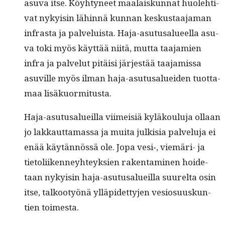
asu­va itse. Köy­htyneet maalaiskun­nat huole­hti­
vat nyky­isin lähin­nä kun­nan keskus­taa­ja­man
infra­s­ta ja palveluista. Haja-asu­tusalueel­la asu­
va toki myös käyt­tää niitä, mut­ta taa­jamien
infra ja palve­lut pitäisi jär­jestää taa­jamis­sa
asuville myös ilman haja-asu­tusaluei­den tuot­ta­
maa lisäkuormitusta.
Haja-asu­tusalueil­la viimeisiä kyläk­oulu­ja ollaan
jo lakkaut­ta­mas­sa ja mui­ta julk­isia palvelu­ja ei
enää käytän­nössä ole. Jopa vesi‑, viemäri- ja
tietoli­iken­ney­hteyk­sien rak­en­t­a­mi­nen hoide­
taan nyky­isin haja-asu­tusalueil­la suurelta osin
itse, talkootyönä ylläpi­det­ty­jen vesio­su­uskun­
tien toimesta.