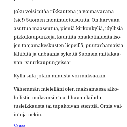
Joku voisi pitää rikkaut­e­na ja voimavarana
(sic!) Suomen mon­imuo­toisu­ut­ta. On har­vaan
asut­tua maaseu­tua, pieniä kirkonkyliä, idyl­lisiä
pikkukaupunke­ja, kau­ni­ita omako­tialuei­ta iso­
jen taa­ja­makeskusten liepeil­lä, puu­tarhamaisia
lähiöitä ja urbaa­nia syket­tä Suomen mit­takaa­
van “suurkaupungeis­sa”.
Kyl­lä siitä jotain minus­ta voi maksaakin.
Vähem­män mielel­läni olen mak­samas­sa alko­
holistin mak­san­si­ir­toa, liha­van lai­h­du­
tusleikkaus­ta tai tupakoivan stent­tiä. Omia val­
in­to­ja nekin.
Vastaa