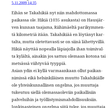
5.11.2009 14:35
Eihän se Takahik­iä nyt niin mah­dot­tomas­sa
paikas­sa ole. Hik­iä (1035 asukas­ta) on Hausjär­
ven kun­nan taa­ja­ma, Riihimäeltä parikym­men­
tä kilo­metriä itään. Takahik­iää en löytänyt kar­
tal­ta, mut­ta oletet­tavasti se on siinä lähet­tyvil­lä.
Hik­iä näyt­tää nopeal­la läpi­a­jol­la ihan toimi­val­
ta kylältä, ainakin jos sat­tuu ole­maan kotona tai
met­sässä viihtyvää tyyppiä.
Asian ydin ei kyl­lä var­maankaan ollut paikan­
nimis­sä eikä helsinkiläisen muut­to Takahik­iälle
ole yhteiskun­nalli­nen ongel­ma, jos muut­ta­ja
tukeu­tuu siel­lä ole­mas­saole­vi­in paikallisi­in
palvelui­hin ja työl­listymis­mah­dol­lisuuk­si­in.
Jonk­i­nasteinen ongel­ma siitä tulee, jos muut­ta­ja