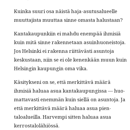
Kuin­ka suuri osa näistä haja-asu­tusalueelle
muut­ta­jista muut­taa sinne omas­ta halustaan?
Kan­takaupunki­in ei mah­du enem­pää ihmisiä
kuin mitä sinne raken­netaan asuin­huoneis­to­ja.
Jos Helsin­ki ei raken­na riit­tävästi asun­to­ja
keskus­taan, niin se ei ole kenenkään muun kuin
Helsin­gin kaupun­gin oma vika.
Käsi­tyk­seni on se, että merkit­tävä määrä
ihmisiä halu­aa asua kan­takaupungis­sa — huo­
mat­tavasti enem­män kuin siel­lä on asun­to­ja. Ja
että merkit­tävä määrä halu­aa asua pien­
taloalueil­la. Harvem­pi sit­ten halu­aa asua
kerrostalolähiössä.