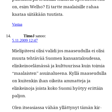
on, esim Wel­ho? Ei tartte maalaisille rahaa
kaataa siitäkään tuutista.
Vastaa
TimoJ
sanoo:
5.11.2009 12:47
Mielip­i­teesi olisi vali­di jos maaseudul­la ei olisi
muu­ta tehtävää Suomen kansan­taloudessa,
elinkei­noelämässä ja kult­tuuris­sa kuin toimia
“maalais­ten” asuinalueena. Kyl­lä maaseudul­la
on kuitenkin ihan oikei­ta ammat­te­ja ja
elinkeino­ja joista koko Suo­mi hyö­tyy erit­täin
paljon.
Olen itseasi­as­sa vähän yllät­tynyt tämän kir­