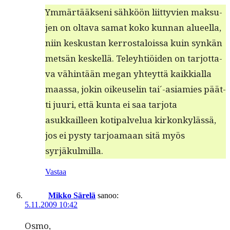
Ymmärtääk­seni sähköön liit­tyvien mak­su­
jen on olta­va samat koko kun­nan alueel­la,
niin keskus­tan ker­rostalois­sa kuin synkän
met­sän keskel­lä. Teley­htiöi­den on tar­jot­ta­
va vähin­tään megan yhteyt­tä kaikkial­la
maas­sa, jokin oikeuselin tai´-asiamies päät­
ti juuri, että kun­ta ei saa tar­jo­ta
asukkailleen koti­palvelua kirkonkylässä,
jos ei pysty tar­joa­maan sitä myös
syrjäkulmilla.
Vastaa
Mikko Särelä
sanoo:
5.11.2009 10:42
Osmo,