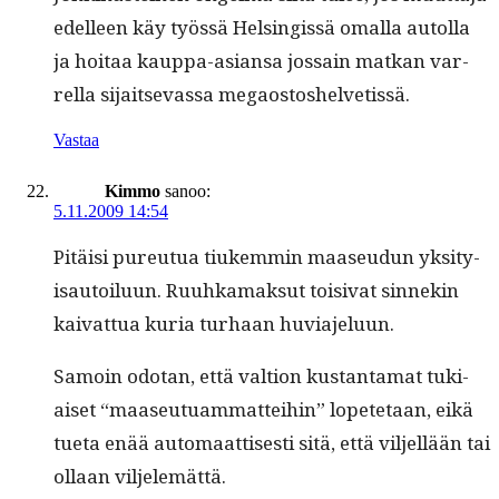
edelleen käy työssä Helsingis­sä oma­l­la autol­la
ja hoitaa kaup­pa-asiansa jos­sain matkan var­
rel­la sijait­sevas­sa megaostoshelvetissä.
Vastaa
Kimmo
sanoo:
5.11.2009 14:54
Pitäisi pureutua tiukem­min maaseudun yksi­ty­
isautoilu­un. Ruuhka­mak­sut toisi­vat sin­nekin
kai­vat­tua kuria turhaan huviajeluun.
Samoin odotan, että val­tion kus­tan­ta­mat tuki­
aiset “maaseu­tu­am­mat­tei­hin” lopete­taan, eikä
tue­ta enää automaat­tis­es­ti sitä, että vil­jel­lään tai
ollaan viljelemättä.