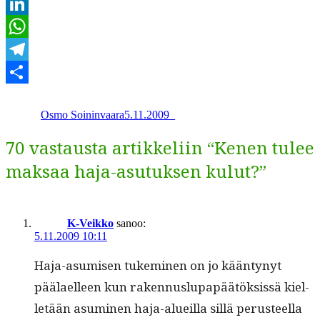
Email
LinkedIn
WhatsApp
Telegram
Kirjoittaja
Julkaistu
Kategoriat
Share
Osmo Soininvaara
5.11.2009
_
70 vastausta artikkeliin “Kenen tulee
maksaa haja-asutuksen kulut?”
K-Veikko
sanoo:
5.11.2009 10:11
Haja-asumisen tukem­i­nen on jo kään­tynyt
päälaelleen kun raken­nuslu­pa­päätök­sis­sä kiel­
letään asum­i­nen haja-alueil­la sil­lä perus­teel­la