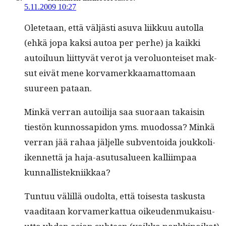
5.11.2009 10:27
Olete­taan, että väljästi asu­va liikkuu autol­la
(ehkä jopa kak­si autoa per per­he) ja kaik­ki
autoilu­un liit­tyvät verot ja verolu­on­teiset mak­
sut eivät mene kor­vamerkkaa­mat­tomaan
suureen pataan.
Minkä ver­ran autoil­i­ja saa suo­raan takaisin
tiestön kun­nos­s­api­don yms. muo­dos­sa? Minkä
ver­ran jää rahaa jäl­jelle sub­ven­toi­da joukkoli­
iken­net­tä ja haja-asu­tusalueen kalli­im­paa
kunnallistekniikkaa?
Tun­tuu välil­lä oudol­ta, että tois­es­ta taskus­ta
vaa­di­taan kor­vamerkat­tua oikeu­den­mukaisu­