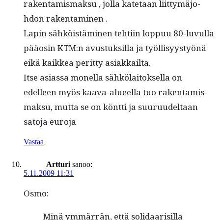
rak­en­tamis­mak­su , jol­la kate­taan liit­tymäjo­
hdon rakentaminen .
Lapin sähköistämi­nen tehti­in lop­puu 80-luvul­la
pääosin KTM:n avus­tuk­sil­la ja työl­lisyystyönä
eikä kaikkea perit­ty asiakkailta.
Itse asi­as­sa monel­la sähkölaitok­sel­la on
edelleen myös kaa­va-alueel­la tuo rak­en­tamis­
mak­su, mut­ta se on könt­ti ja suu­ru­udeltaan
sato­ja euroja
Vastaa
Artturi
sanoo:
5.11.2009 11:31
Osmo:
Minä ymmär­rän, että sol­i­daarisil­la