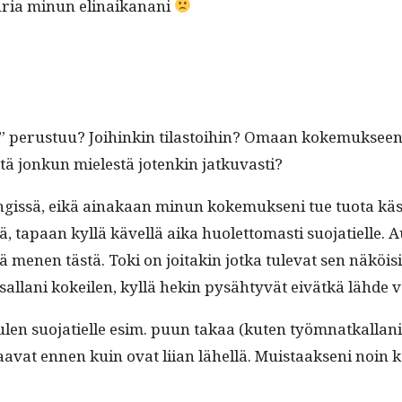
uuria min­un elinaikanani
e” perus­tuu? Joi­hinkin tilas­toi­hin? Omaan koke­muk­se
tätä jonkun mielestä jotenkin jatkuvasti?
s­sä, eikä ainakaan min­un koke­muk­seni tue tuo­ta käsi­tys
­lä, tapaan kyl­lä kävel­lä aika huo­let­tomasti suo­jatielle. 
menen tästä. Toki on joitakin jot­ka tule­vat sen näköis­inä e
iusal­lani kokeilen, kyl­lä hekin pysähtyvät eivätkä lähde
i tulen suo­jatielle esim. puun takaa (kuten työm­natkall
a­vat ennen kuin ovat liian lähel­lä. Muis­taak­seni noin kak