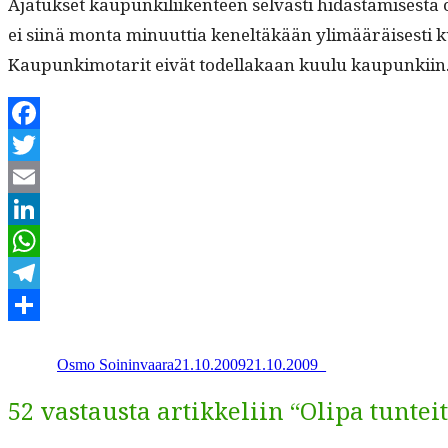
Ajatuk­set kaupunkili­iken­teen selvästi hidas­tamis­es­ta 
ei siinä mon­ta min­u­ut­tia keneltäkään ylimääräis­es­ti k
Kaupunki­mo­tar­it eivät todel­lakaan kuu­lu kaupunkiin
Facebook
Twitter
Email
LinkedIn
WhatsApp
Telegram
Kirjoittaja
Julkaistu
Kategoriat
Share
Osmo Soininvaara
21.10.2009
21.10.2009
_
52 vastausta artikkeliin “Olipa tuntei