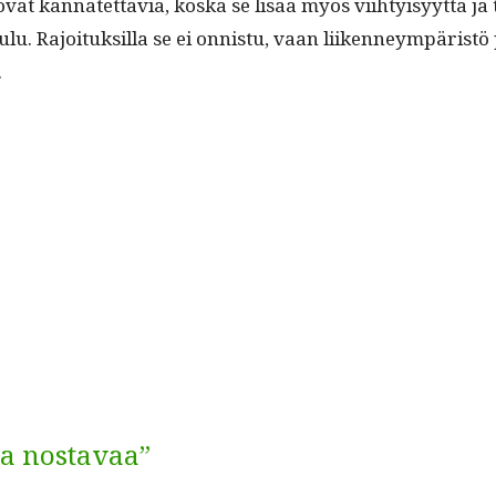
ovat kan­natet­tavia, kos­ka se lisää myös viihty­isyyt­tä ja
ulu. Rajoituk­sil­la se ei onnis­tu, vaan liiken­neym­pärist
.
ta nostavaa”