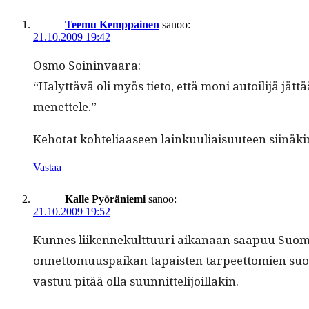
Teemu Kemppainen
sanoo:
21.10.2009 19:42
Osmo Soin­in­vaara:
“Halyt­tävä oli myös tieto, että moni autoil­i­jä jät­t
menettele.”
Keho­tat kohteliaaseen lainku­u­li­aisu­u­teen siinäk
Vastaa
Kalle Pyöräniemi
sanoo:
21.10.2009 19:52
Kunnes liiken­nekult­tuuri aikanaan saa­puu Suome
onnet­to­muu­s­paikan tapais­ten tarpeet­tomien suo­ja
vas­tuu pitää olla suunnittelijoillakin.