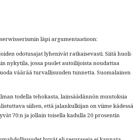
esser­wis­seris­min läpi argumentaatioon:
­joiden odotusa­jat lyhenivät ratkai­sev­asti. Siitä huoli­
 nykyti­la, jos­sa puo­let autoil­i­joista nou­dat­taa
luo­da väärää tur­val­lisu­u­den tun­net­ta. Suo­ma­lainen
ilman todel­la tehokas­ta, lain­säädän­nön muu­tok­sia
is­tut­ta­va siihen, että jalankulk­i­jan on viime kädessä
tyvät 70:n ja jol­lain toisel­la kadul­la 20 pros­entin
isumah­dol­lisu­udet hyvät eli resursse­ja ei kan­na­ta