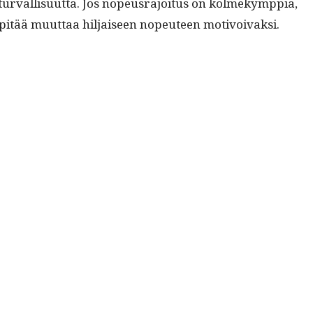
 tur­val­lisu­ut­ta. Jos nopeusra­joi­tus on kolmekymp­piä,
ö pitää muut­taa hil­jaiseen nopeu­teen motivoivak­si.