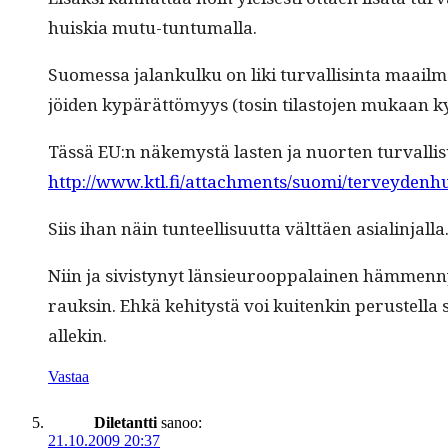
huiskia mutu-tuntumalla.
Suomes­sa jalankulku on liki tur­val­lis­in­ta maail­m
jöi­den kypärät­tömyys (tosin tilas­to­jen mukaan kyp
Tässä EU:n näke­mys­tä las­ten ja nuorten tur­val­lis
http://www.ktl.fi/attachments/suomi/terveydenhu
Siis ihan näin tun­teel­lisu­ut­ta vält­täen asialinjalla
Niin ja sivistynyt län­sieu­roop­palainen häm­men­n
rauksin. Ehkä kehi­tys­tä voi kuitenkin perustel­la s
allekin.
Vastaa
Diletantti
sanoo:
21.10.2009 20:37