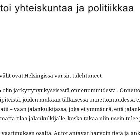
den välit ovat Helsingis­sä varsin tulehtuneet.
­ka olin järkyt­tynyt kyseis­es­tä onnet­to­muud­es­ta . Onnet
­iteistä, joiden mukaan täl­laises­sa onnet­to­muudessa ei v
 vaatii – vaan jalankulk­i­jas­sa, joka ei ymmär­rä, että ja
a­mat­ta tilaa jalankulk­i­jalle, kos­ka takaa niin usein tul
­timuk­sen osalta. Autot anta­vat har­voin tietä jalankulk­