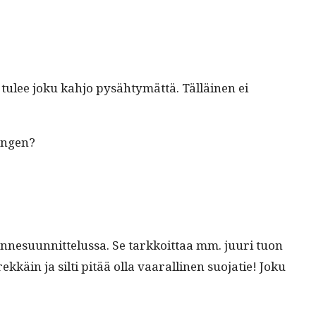
in tulee joku kahjo pysähtymät­tä. Täl­läi­nen ei
hengen?
su­un­nit­telus­sa. Se tarkkoit­taa mm. juuri tuon
kkäin ja silti pitää olla vaar­alli­nen suo­jatie! Joku