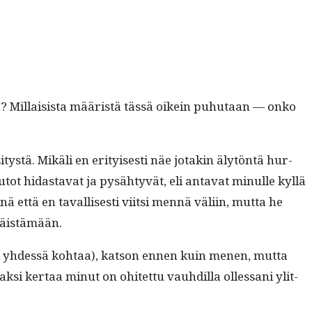
en? Mil­lai­sista määristä tässä oikein puhutaan — onko
­tä. Mikäli en eri­tyis­es­ti näe jotakin älytön­tä hur­
Autot hidas­ta­vat ja pysähtyvät, eli anta­vat min­ulle kyl­lä
ttä en taval­lis­es­ti viit­si men­nä väli­in, mut­ta he
 väistämään.
ani yhdessä kohtaa), kat­son ennen kuin menen, mut­ta
­si ker­taa min­ut on ohitet­tu vauhdil­la ollessani ylit­