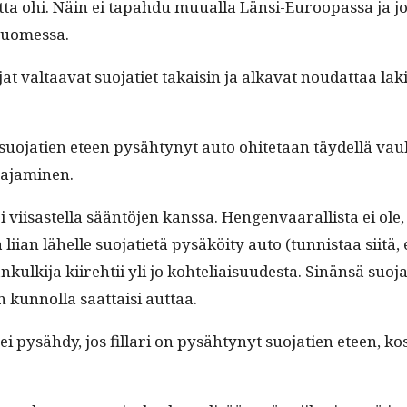
t­ta ohi. Näin ei tapah­du muual­la Län­si-Euroopas­sa ja j
 Suomessa.
at val­taa­vat suo­jati­et takaisin ja alka­vat nou­dat­taa lak
ttä suo­ja­tien eteen pysähtynyt auto ohite­taan täy­del­lä vau
a ajaminen.
i viisas­tel­la sään­tö­jen kanssa. Hen­gen­vaar­al­lista ei ol
ian lähelle suo­jati­etä pysäköi­ty auto (tun­nistaa siitä, 
nkulk­i­ja kiire­htii yli jo kohteliaisu­ud­es­ta. Sinän­sä 
 kun­nol­la saat­taisi auttaa.
 ei pysähdy, jos fil­lari on pysähtynyt suo­ja­tien eteen, kos