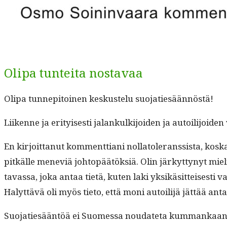
Olipa tunteita nostavaa
Oli­pa tun­nepi­toinen keskustelu suojatiesäännöstä!
Liikenne ja eri­tyis­es­ti jalankulk­i­joiden ja autoil­i­joi
En kir­joit­tanut kom­ment­tiani nol­la­tol­er­anssista, kos
pitkälle meneviä johtopäätök­siä. Olin järkyt­tynyt mielip
tavas­sa, joka antaa tietä, kuten laki yksikäsit­teis­es­ti
Halyt­tävä oli myös tieto, että moni autoil­i­jä jät­tää ant
Suo­jatiesään­töä ei Suomes­sa nou­date­ta kum­mankaan vaa