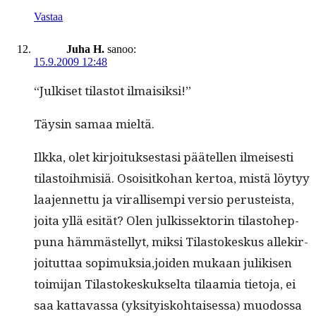
Vastaa
Juha H.
sanoo:
15.9.2009 12:48
“Julkiset tilas­tot ilmaisiksi!”
Täysin samaa mieltä.
Ilk­ka, olet kir­joituk­ses­tasi päätellen ilmeis­es­ti
tilas­toih­misiä. Osoisitko­han ker­toa, mis­tä löy­tyy
laa­jen­net­tu ja viral­lisem­pi ver­sio perusteista,
joi­ta yllä esität? Olen julkissek­torin tilas­to­hep­
puna häm­mästel­lyt, mik­si Tilas­tokeskus allekir­
joitut­taa sopimuksia,joiden mukaan julikisen
toim­i­jan Tilas­tokeskuk­selta tilaamia tieto­ja, ei
saa kat­tavas­sa (yksi­tyisko­htaises­sa) muo­dos­sa