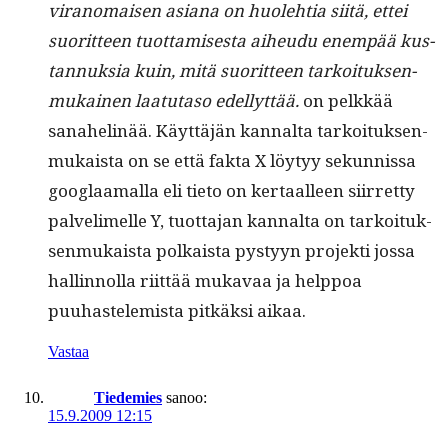
vira­nomaisen asiana on huole­htia siitä, ettei
suorit­teen tuot­tamis­es­ta aiheudu enem­pää kus­
tan­nuk­sia kuin, mitä suorit­teen tarkoituk­sen­
mukainen laatu­ta­so edel­lyt­tää.
on pelkkää
sana­he­linää. Käyt­täjän kannal­ta tarkoituk­sen­
mukaista on se että fak­ta X löy­tyy sekun­nis­sa
googlaa­mal­la eli tieto on ker­taalleen siir­ret­ty
palve­limelle Y, tuot­ta­jan kannal­ta on tarkoituk­
sen­mukaista polka­ista pystyyn pro­jek­ti jos­sa
hallinnol­la riit­tää mukavaa ja help­poa
puuhastelemista pitkäk­si aikaa.
Vastaa
Tiedemies
sanoo:
15.9.2009 12:15