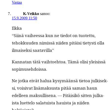
Vastaa
K-Veikko
sanoo:
15.9.2009 11:50
Ilk­ka
“Siinä vai­heessa kun ne tiedot on tuotet­tu,
tehokku­u­den nimis­sä niiden pitäisi tietysti olla
ilmaisek­si saatavilla”
Kan­natan tätä vai­h­toe­htoa. Tämä olisi ylei­sis­sä
sopimusehdoissa.
Ne jot­ka eivät halua kysymään­sä tietoa julkisek­
si, voisi­vat lisä­mak­sus­ta pitää saman haun
edelleen mak­sullise­na. — Pitäisikö sit­ten julka­
ista luet­te­lo sala­tu­ista hauista ja niiden