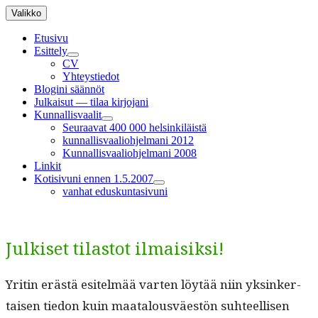
Siirry
Valikko
sisältöön
Etusivu
Esittely
näytä
CV
alavalikko
Yhteystiedot
Blogini säännöt
Julkaisut — tilaa kirjojani
Kunnallisvaalit
näytä
Seuraavat 400 000 helsinkiläistä
alavalikko
kunnallisvaaliohjelmani 2012
Kunnallisvaaliohjelmani 2008
Linkit
Kotisivuni ennen 1.5.2007
näytä
vanhat eduskuntasivuni
alavalikko
Julkiset tilastot ilmaisiksi!
Yritin erästä esitelmää varten löytää niin yksinker­
taisen tiedon kuin maat­alousväestön suh­teel­lisen