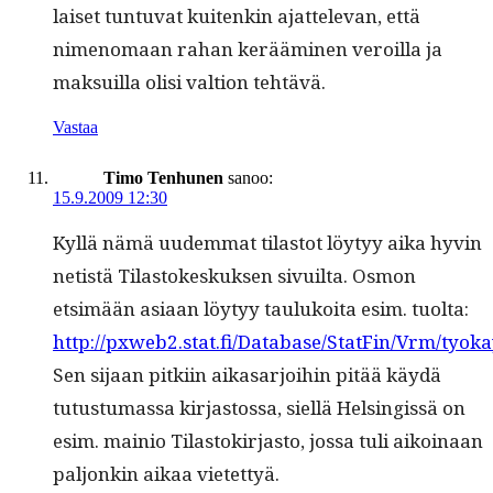
laiset tun­tu­vat kuitenkin ajat­tel­e­van, että
nimeno­maan rahan keräämi­nen veroil­la ja
mak­suil­la olisi val­tion tehtävä.
Vastaa
Timo Tenhunen
sanoo:
15.9.2009 12:30
Kyl­lä nämä uudem­mat tilas­tot löy­tyy aika hyvin
netistä Tilas­tokeskuk­sen sivuil­ta. Osmon
etsimään asi­aan löy­tyy taulukoi­ta esim. tuolta:
http://pxweb2.stat.fi/Database/StatFin/Vrm/tyoka
Sen sijaan pitki­in aikasar­joi­hin pitää käy­dä
tutus­tu­mas­sa kir­jas­tossa, siel­lä Helsingis­sä on
esim. mainio Tilas­tokir­jas­to, jos­sa tuli aikoinaan
paljonkin aikaa vietettyä.