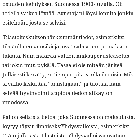
osu­u­den kehi­tyk­sen Suomes­sa 1900-luvul­la. Oli
todel­la vaikea löytää. Avus­ta­jani löysi lop­ul­ta jonkin
esitelmän, jos­ta se selvisi.
Tilas­tokeskuk­sen tärkeim­mät tiedot, esimerkik­si
tilas­tolli­nen vuosikir­ja, ovat salasanan ja mak­sun
takana. Näin määrää val­tion mak­su­pe­rustease­tus
tai jokin muu pykälä. Tässä ei ole mitään järkeä.
Julkises­ti kerät­ty­jen tieto­jen pitäisi olla ilmaisia. Mik­
si val­tio laskut­taa ”omis­ta­ji­aan” ja tuot­taa näin
selvää hyv­in­voin­ti­tap­pi­o­ta tiedon alikäytön
muodossa.
Paljon sel­l­aista tietoa, joka Suomes­sa on mak­sullista,
löy­tyy täysin ilmaisek­siY­hdys­val­loista, esimerkik­si
CIA:n julk­i­sista tilas­toista. Yhdys­val­lois­sa osa­taan