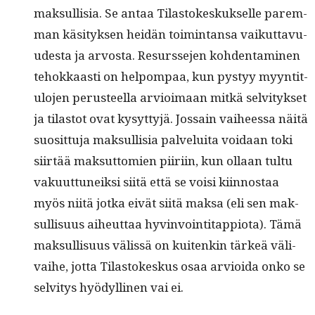
mak­sullisia. Se antaa Tilas­tokeskuk­selle parem­
man käsi­tyk­sen hei­dän toim­intansa vaikut­tavu­
ud­es­ta ja arvos­ta. Resursse­jen kohden­t­a­mi­nen
tehokkaasti on helpom­paa, kun pystyy myyn­ti­t­
u­lo­jen perus­teel­la arvioimaan mitkä selvi­tyk­set
ja tilas­tot ovat kysyt­tyjä. Jos­sain vai­heessa näitä
suosit­tu­ja mak­sullisia palvelui­ta voidaan toki
siirtää mak­sut­tomien piiri­in, kun ollaan tul­tu
vaku­ut­tuneik­si siitä että se voisi kiin­nos­taa
myös niitä jot­ka eivät siitä mak­sa (eli sen mak­
sullisu­us aiheut­taa hyv­in­voin­ti­tap­pi­o­ta). Tämä
mak­sullisu­us välis­sä on kuitenkin tärkeä väli­
vai­he, jot­ta Tilas­tokeskus osaa arvioi­da onko se
selvi­tys hyödylli­nen vai ei.