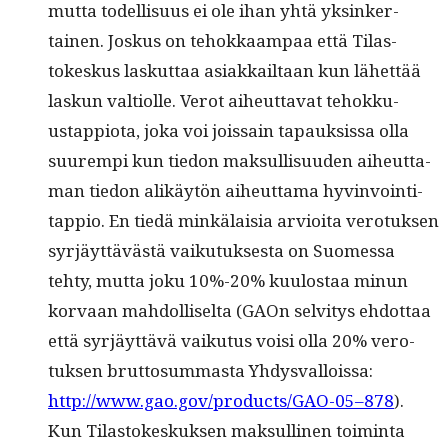
mut­ta todel­lisu­us ei ole ihan yhtä yksinker­
tainen. Joskus on tehokkaam­paa että Tilas­
tokeskus laskut­taa asi­akkail­taan kun lähet­tää
laskun val­ti­olle. Verot aiheut­ta­vat tehokku­
ustap­pi­o­ta, joka voi jois­sain tapauk­sis­sa olla
suurem­pi kun tiedon mak­sullisu­u­den aiheut­ta­
man tiedon alikäytön aiheut­ta­ma hyv­in­voin­ti­
tap­pio. En tiedä minkälaisia arvioi­ta vero­tuk­sen
syr­jäyt­tävästä vaiku­tuk­ses­ta on Suomes­sa
tehty, mut­ta joku 10%-20% kuu­lostaa min­un
kor­vaan mah­dol­liselta (GAOn selvi­tys ehdot­taa
että syr­jäyt­tävä vaiku­tus voisi olla 20% vero­
tuk­sen brut­to­sum­mas­ta Yhdys­val­lois­sa:
http://www.gao.gov/products/GAO-05–878
).
Kun Tilas­tokeskuk­sen mak­sulli­nen toim­inta