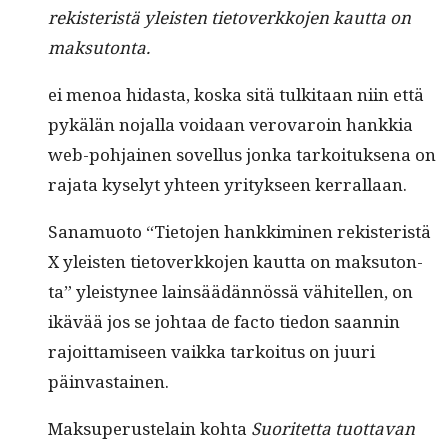
rek­ister­istä yleis­ten tietoverkko­jen kaut­ta on
maksutonta.
ei menoa hidas­ta, kos­ka sitä tulk­i­taan niin että
pykälän nojal­la voidaan verovaroin han­kkia
web-poh­jainen sovel­lus jon­ka tarkoituk­se­na on
raja­ta kyse­lyt yhteen yri­tyk­seen kerrallaan.
Sana­muo­to “Tieto­jen han­kkimi­nen rek­ister­istä
X yleis­ten tietoverkko­jen kaut­ta on mak­su­ton­
ta” yleistynee lain­säädän­nössä vähitellen, on
ikävää jos se johtaa de fac­to tiedon saan­nin
rajoit­tamiseen vaik­ka tarkoi­tus on juuri
päinvastainen.
Mak­su­pe­ruste­lain koh­ta
Suoritet­ta tuot­ta­van