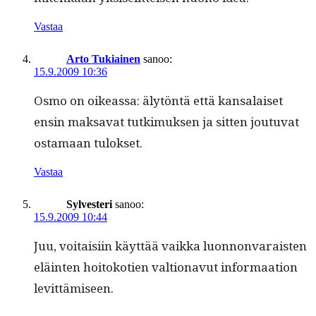
Vastaa
Arto Tukiainen
sanoo:
15.9.2009 10:36
Osmo on oike­as­sa: älytön­tä että kansalaiset
ensin mak­sa­vat tutkimuk­sen ja sit­ten joutu­vat
osta­maan tulokset.
Vastaa
Sylvesteri
sanoo:
15.9.2009 10:44
Juu, voitaisi­in käyt­tää vaik­ka luon­non­va­rais­ten
eläin­ten hoitoko­tien val­tion­avut infor­maa­tion
levittämiseen.