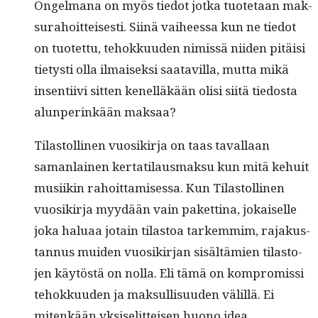
Ongel­mana on myös tiedot jot­ka tuote­taan mak­
sura­hoit­teis­es­ti. Siinä vai­heessa kun ne tiedot
on tuotet­tu, tehokku­u­den nimis­sä niiden pitäisi
tietysti olla ilmaisek­si saatavil­la, mut­ta mikä
insen­ti­ivi sit­ten kenel­läkään olisi siitä tiedos­ta
alun­perinkään maksaa?
Tilas­tolli­nen vuosikir­ja on taas taval­laan
saman­lainen ker­tati­laus­mak­su kun mitä kehuit
musi­ikin rahoit­tamises­sa. Kun Tilas­tolli­nen
vuosikir­ja myy­dään vain paket­ti­na, jokaiselle
joka halu­aa jotain tilas­toa tarkem­mim, rajakus­
tan­nus muiden vuosikir­jan sisältämien tilas­to­
jen käytöstä on nol­la. Eli tämä on kom­pro­mis­si
tehokku­u­den ja mak­sullisu­u­den välil­lä. Ei
mitenkään yksiselit­teisen huono idea.