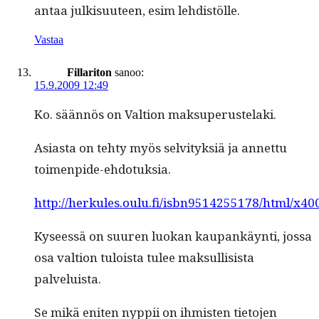
antaa julk­isu­u­teen, esim lehdistölle.
Vastaa
Fillariton
sanoo:
15.9.2009 12:49
Ko. sään­nös on Val­tion maksuperustelaki.
Asi­as­ta on tehty myös selvi­tyk­siä ja annet­tu
toimenpide-ehdotuksia.
http://herkules.oulu.fi/isbn9514255178/html/x40
Kyseessä on suuren luokan kau­pankäyn­ti, jos­sa
osa val­tion tuloista tulee mak­sulli­sista
palveluista.
Se mikä eniten nyppii on ihmis­ten tieto­jen