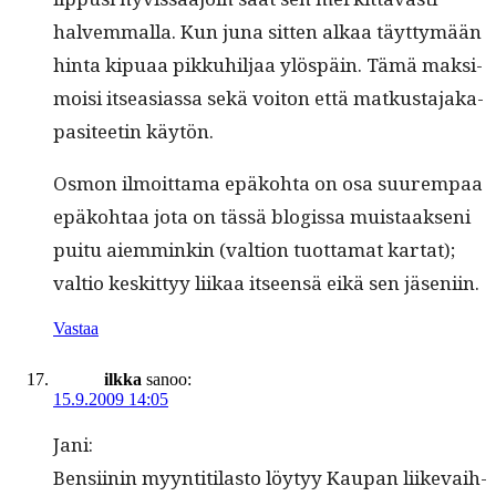
halvem­mal­la. Kun juna sit­ten alkaa täyt­tymään
hin­ta kipuaa pikkuhil­jaa ylöspäin. Tämä mak­si­
moisi itseasi­as­sa sekä voiton että matkus­ta­jaka­
p­a­siteetin käytön.
Osmon ilmoit­ta­ma epäko­h­ta on osa suurem­paa
epäko­htaa jota on tässä blo­gis­sa muis­taak­seni
puitu aiem­minkin (val­tion tuot­ta­mat kar­tat);
val­tio keskit­tyy liikaa itseen­sä eikä sen jäseniin.
Vastaa
ilkka
sanoo:
15.9.2009 14:05
Jani:
Ben­si­inin myyn­ti­ti­las­to löy­tyy Kau­pan liike­vai­h­