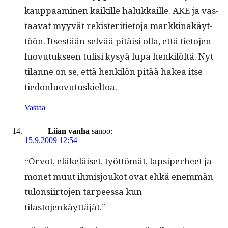
kaup­paami­nen kaikille halukkaille. AKE ja vas­
taa­vat myyvät rek­ister­i­ti­eto­ja markki­nakäyt­
töön. Itses­tään selvää pitäisi olla, että tieto­jen
luovu­tuk­seen tulisi kysyä lupa henkilöltä. Nyt
tilanne on se, että henkilön pitää hakea itse
tiedonluovutuskieltoa.
Vastaa
Liian vanha
sanoo:
15.9.2009 12:54
“Orvot, eläkeläiset, työt­tömät, lap­siper­heet ja
mon­et muut ihmisjoukot ovat ehkä enem­män
tulon­si­ir­to­jen tarpeessa kun
tilastojenkäyttäjät.”