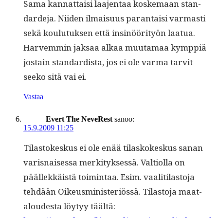
Sama kan­nat­taisi laa­jen­taa koske­maan stan­
dard­e­ja. Niiden ilmaisu­us paran­taisi var­masti
sekä koulu­tuk­sen että insinööri­työn laat­ua.
Harvem­min jak­saa alkaa muu­ta­maa kymp­piä
jostain stan­dard­ista, jos ei ole var­ma tarvit­
seeko sitä vai ei.
Vastaa
Evert The NeveRest
sanoo:
15.9.2009 11:25
Tilas­tokeskus ei ole enää tilaskokeskus sanan
varis­naises­sa merk­i­tyk­sessä. Val­ti­ol­la on
päällekkäistä toim­intaa. Esim. vaal­i­ti­las­to­ja
tehdään Oikeusmin­is­ter­iössä. Tilas­to­ja maat­
aloud­es­ta löy­tyy täältä: