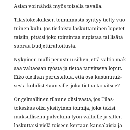
Asian voi nähdä myös toisel­la tavalla.
Tilas­tokeskuk­sen toimin­nas­ta syn­tyy tiet­ty vuo­
tu­inen kulu. Jos tiedoista laskut­ta­mi­nen lopetet­
taisi­in, pitäisi joko toim­intaa supis­taa tai lisätä
suo­raa budjettirahoitusta.
Nykyi­nen malli perus­tuu siihen, että val­tio mak­
saa val­taosan työstä ja tietoa tarvit­se­va lop­ut.
Eikö ole ihan perustel­tua, että osa kus­tan­nuk­
ses­ta kohdis­te­taan sille, joka tietoa tarvitsee?
Ongel­malli­nen tilanne olisi vas­ta, jos Tilas­
tokeskus olisi yksi­tyi­nen toim­i­ja, joka tek­isi
mak­sullise­na palvelu­na työn val­ti­olle ja sit­ten
laskut­taisi vielä toiseen ker­taan kansalaisia ja