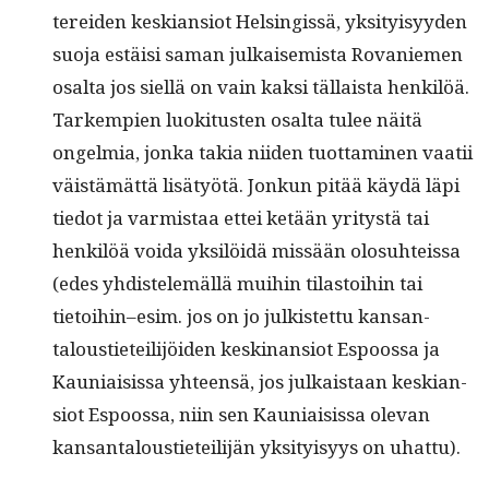
terei­den keskian­siot Helsingis­sä, yksi­ty­isyy­den
suo­ja estäisi saman julkaisemista Rovaniemen
osalta jos siel­lä on vain kak­si täl­laista henkilöä.
Tarkem­pi­en luok­i­tusten osalta tulee näitä
ongelmia, jon­ka takia niiden tuot­ta­mi­nen vaatii
väistämät­tä lisä­työtä. Jonkun pitää käy­dä läpi
tiedot ja varmis­taa ettei ketään yri­tys­tä tai
henkilöä voi­da yksilöidä mis­sään olo­suhteis­sa
(edes yhdis­telemäl­lä mui­hin tilas­toi­hin tai
tietoihin–esim. jos on jo julk­istet­tu kansan­
talousti­eteil­i­jöi­den keski­nan­siot Espoos­sa ja
Kau­ni­ai­sis­sa yhteen­sä, jos julka­istaan keskian­
siot Espoos­sa, niin sen Kau­ni­ai­sis­sa ole­van
kansan­talousti­eteil­i­jän yksi­ty­isyys on uhattu).