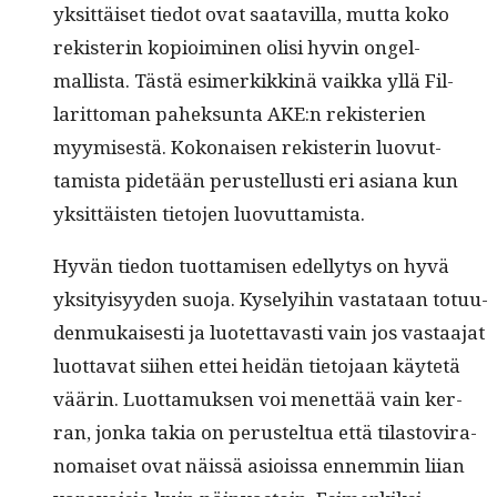
yksit­täiset tiedot ovat saatavil­la, mut­ta koko
rek­isterin kopi­oimi­nen olisi hyvin ongel­
mallista. Tästä esimerkikkinä vaik­ka yllä Fil­
larit­toman pahek­sun­ta AKE:n rek­iste­rien
myymis­es­tä. Kokon­aisen rek­isterin luovut­
tamista pide­tään perustel­lusti eri asiana kun
yksit­täis­ten tieto­jen luovuttamista.
Hyvän tiedon tuot­tamisen edel­ly­tys on hyvä
yksi­ty­isyy­den suo­ja. Kyse­ly­i­hin vas­tataan totu­u­
den­mukaises­ti ja luotet­tavasti vain jos vas­taa­jat
luot­ta­vat siihen ettei hei­dän tieto­jaan käytetä
väärin. Luot­ta­muk­sen voi menet­tää vain ker­
ran, jon­ka takia on perustel­tua että tilas­tovi­ra­
nomaiset ovat näis­sä asiois­sa ennem­min liian