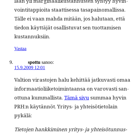
laan yli mar­gin­aa­likus­tan­nusten syn­tyy hyv­in­
voin­ti­tap­pi­oi­ta staat­tises­sa tas­apain­o­m­allis­sa.
Tälle ei vaan mah­da mitään, jos halu­taan, että
tiedon käyt­täjät osal­lis­tu­vat sen tuot­tamisen
kustannuksiin.
Vastaa
spottu
sanoo:
15.9.2009 12:01
Val­tion viras­to­jen halu kehit­tää jatku­vasti omaa
infor­maa­ti­oli­ike­toim­intaansa on varovasti san­
ot­tuna kum­mallista.
Tämä sivu
sum­maa hyvin
PRH:n käytän­nöt. Yri­tys- ja yhteisöti­eto­lain
pykälä:
Tieto­jen han­kkimi­nen yri­tys- ja yhteisö­tun­nus­