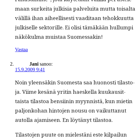
maan surkei­ta julk­isia palvelui­ta mut­ta toisalta
välil­lä ihan aiheel­lis­es­ti vaa­di­taan tehokku­ut­ta
julkiselle sek­to­rille. Ei olisi tämäkään hul­lumpi
näkökul­ma muis­taa Suomessakin!
Vastaa
Jani
sanoo:
15.9.2009 9:41
Noin yleen­säkin Suomes­ta saa huonos­ti tilas­to­
ja. Viime kesänä yritin haeskel­la kuukausit­
taista tilas­toa ben­si­inin myyn­nistä, kun mietin
paljonko­han hin­to­jen nousu on vaikut­tanut
autol­la ajamiseen. En löytänyt tilastoa.
Tilas­to­jen puute on mielestäni este kil­pailun