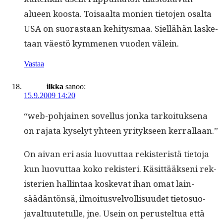
alueen koos­ta. Toisaal­ta monien tieto­jen osalta
USA on suo­ras­taan kehi­tys­maa. Siel­lähän las­ke­
taan väestö kymme­nen vuo­den välein.
Vastaa
ilkka
sanoo:
15.9.2009 14:20
“web-poh­jainen sovel­lus jon­ka tarkoituk­se­na
on raja­ta kyse­lyt yhteen yri­tyk­seen kerrallaan.”
On aivan eri asia luovut­taa rek­ister­istä tieto­ja
kun luovut­taa koko rek­isteri. Käsit­tääk­seni rek­
iste­rien hallintaa koske­vat ihan omat lain­
säädän­tön­sä, ilmoi­tusvelvol­lisu­udet tieto­suo­
javal­tu­ute­tulle, jne. Usein on perustel­tua että