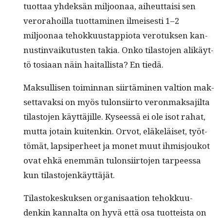
tuot­taa yhdek­sän miljoon­aa, aiheut­taisi sen
verora­hoil­la tuot­ta­mi­nen ilmeis­es­ti 1–2
miljoon­aa tehokku­ustap­pi­o­ta vero­tuk­sen kan­
nustin­vaiku­tusten takia. Onko tilas­to­jen alikäyt­
tö tosi­aan näin haitallista? En tiedä.
Mak­sullisen toimin­nan siirtämi­nen val­tion mak­
set­tavak­si on myös tulon­si­ir­to veron­mak­sajil­ta
tilas­to­jen käyt­täjille. Kyseessä ei ole isot rahat,
mut­ta jotain kuitenkin. Orvot, eläkeläiset, työt­
tömät, lap­siper­heet ja mon­et muut ihmisjoukot
ovat ehkä enem­män tulon­si­ir­to­jen tarpeessa
kun tilastojenkäyttäjät.
Tilas­tokeskuk­sen organ­isaa­tion tehokku­u­
denkin kannal­ta on hyvä että osa tuot­teista on