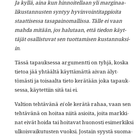
Ja kyl­lä, aina kun hin­noitel­laan yli mar­gin­aa­
likus­tan­nusten syn­tyy hyv­in­voin­ti­tap­pi­oi­ta
staat­tises­sa tas­apain­o­m­allis­sa. Tälle ei vaan
mah­da mitään, jos halu­taan, että tiedon käyt­
täjät osal­lis­tu­vat sen tuot­tamisen kus­tan­nuk­si­
in
.
Tässä tapauk­ses­sa argu­ment­ti on tyhjä, kos­ka
tietoa jää yhtäältä käyt­tämät­tä aivan älyt­
tömästi ja toisaal­ta tieto kerätään joka tapauk­
ses­sa, käytet­ti­in sitä tai ei.
Val­tion tehtävänä
ei
ole kerätä rahaa, vaan sen
tehtävänä on hoitaa niitä asioi­ta, joi­ta markki­
nat eivät hoi­da tai hoita­vat huonos­ti esimerkik­si
ulkois­vaiku­tusten vuok­si. Jostain syys­tä suo­ma­