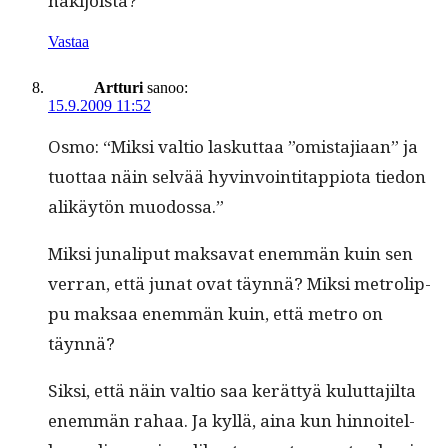
hakijoista?
Vastaa
Artturi
sanoo:
15.9.2009 11:52
Osmo: “Mik­si val­tio laskut­taa ”omis­ta­ji­aan” ja
tuot­taa näin selvää hyv­in­voin­ti­tap­pi­o­ta tiedon
alikäytön muodossa.”
Mik­si junaliput mak­sa­vat enem­män kuin sen
ver­ran, että junat ovat täyn­nä? Mik­si metrolip­
pu mak­saa enem­män kuin, että metro on
täynnä?
Sik­si, että näin val­tio saa kerät­tyä kulut­ta­jil­ta
enem­män rahaa. Ja kyl­lä, aina kun hin­noitel­