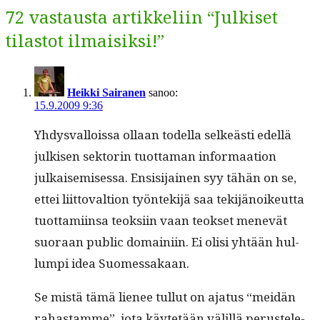
72 vastausta artikkeliin “Julkiset
tilastot ilmaisiksi!”
Heikki Sairanen
sanoo:
15.9.2009 9:36
Yhdys­val­lois­sa ollaan todel­la selkeästi edel­lä
julkisen sek­torin tuot­ta­man infor­maa­tion
julkaisemises­sa. Ensisi­jainen syy tähän on se,
ettei liit­to­val­tion työn­tek­i­jä saa tek­i­jänoikeut­ta
tuot­tami­in­sa teok­si­in vaan teok­set menevät
suo­raan pub­lic domaini­in. Ei olisi yhtään hul­
lumpi idea Suomessakaan.
Se mis­tä tämä lie­nee tul­lut on aja­tus “mei­dän
rahas­tamme”, jota käytetään välil­lä perustele­