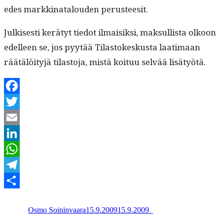
edes markki­na­t­alouden perusteesit.
Julkises­ti kerä­tyt tiedot ilmaisik­si, mak­sullista olkoon
edelleen se, jos pyytää Tilas­tokeskus­ta laa­ti­maan
räätälöi­tyjä tilas­to­ja, mis­tä koituu selvää lisätyötä.
Facebook
Twitter
Email
LinkedIn
WhatsApp
Telegram
Kirjoittaja
Julkaistu
Kategoriat
Share
Osmo Soininvaara
15.9.2009
15.9.2009
_