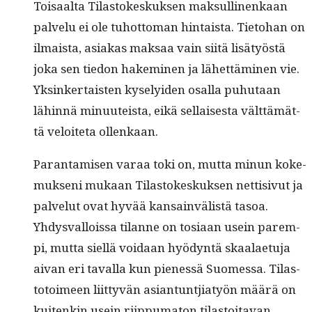
Toisaal­ta Tilas­tokeskuk­sen mak­sulli­nenkaan
palvelu ei ole tuhot­toman hin­taista. Tieto­han on
ilmaista, asi­akas mak­saa vain siitä lisä­työstä
joka sen tiedon hakem­i­nen ja lähet­tämi­nen vie.
Yksinker­tais­ten kyse­lyi­den osal­la puhutaan
lähin­nä min­u­uteista, eikä sel­l­ais­es­ta vält­tämät­
tä veloite­ta ollenkaan.
Paran­tamisen varaa toki on, mut­ta min­un koke­
muk­seni mukaan Tilas­tokeskuk­sen net­ti­sivut ja
palve­lut ovat hyvää kan­sain­välistä tasoa.
Yhdys­val­lois­sa tilanne on tosi­aan usein parem­
pi, mut­ta siel­lä voidaan hyö­dyn­tä skaalae­tu­ja
aivan eri taval­la kun pienessä Suomes­sa. Tilas­
to­toimeen liit­tyvän asiantun­tji­atyön määrä on
kuitenkin usein riip­puma­ton tilas­toita­van