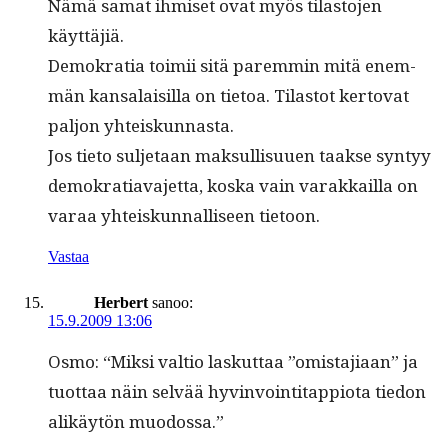
Nämä samat ihmiset ovat myös tilas­to­jen
käyttäjiä.
Demokra­tia toimii sitä parem­min mitä enem­
män kansalaisil­la on tietoa. Tilas­tot ker­to­vat
paljon yhteiskunnasta.
Jos tieto sul­je­taan mak­sullisu­uen taakse syn­tyy
demokra­ti­ava­jet­ta, kos­ka vain varakkail­la on
varaa yhteiskun­nal­liseen tietoon.
Vastaa
Herbert
sanoo:
15.9.2009 13:06
Osmo: “Mik­si val­tio laskut­taa ”omis­ta­ji­aan” ja
tuot­taa näin selvää hyv­in­voin­ti­tap­pi­o­ta tiedon
alikäytön muodossa.”