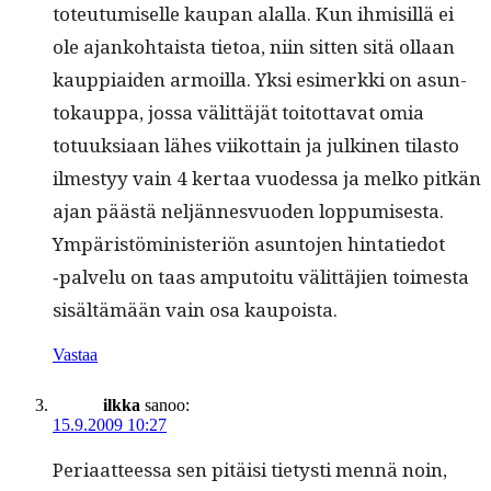
toteu­tu­miselle kau­pan alal­la. Kun ihmisil­lä ei
ole ajanko­htaista tietoa, niin sit­ten sitä ollaan
kaup­pi­aiden armoil­la. Yksi esimerk­ki on asun­
tokaup­pa, jos­sa välit­täjät toitot­ta­vat omia
totuuk­si­aan läh­es viikot­tain ja julki­nen tilas­to
ilmestyy vain 4 ker­taa vuodessa ja melko pitkän
ajan päästä neljän­nesvuo­den lop­pumis­es­ta.
Ympäristömin­is­ter­iön asun­to­jen hin­tatiedot
‑palvelu on taas amputoitu välit­täjien toimes­ta
sisältämään vain osa kaupoista.
Vastaa
ilkka
sanoo:
15.9.2009 10:27
Peri­aat­teessa sen pitäisi tietysti men­nä noin,