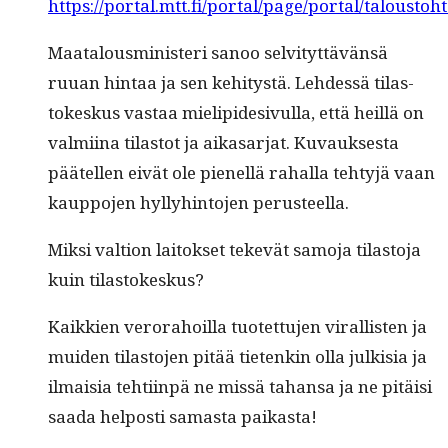
https://portal.mtt.fi/portal/page/portal/taloustoht
Maat­alous­min­is­teri sanoo selvi­tyt­tävän­sä
ruuan hin­taa ja sen kehi­tys­tä. Lehdessä tilas­
tokeskus vas­taa mielipi­desivul­la, että heil­lä on
valmi­ina tilas­tot ja aikasar­jat. Kuvauk­ses­ta
päätellen eivät ole pienel­lä rahal­la tehtyjä vaan
kaup­po­jen hyl­ly­hin­to­jen perusteella.
Mik­si val­tion laitok­set tekevät samo­ja tilas­to­ja
kuin tilastokeskus?
Kaikkien verora­hoil­la tuotet­tu­jen viral­lis­ten ja
muiden tilas­to­jen pitää tietenkin olla julk­isia ja
ilmaisia tehti­in­pä ne mis­sä tahansa ja ne pitäisi
saa­da hel­posti samas­ta paikasta!