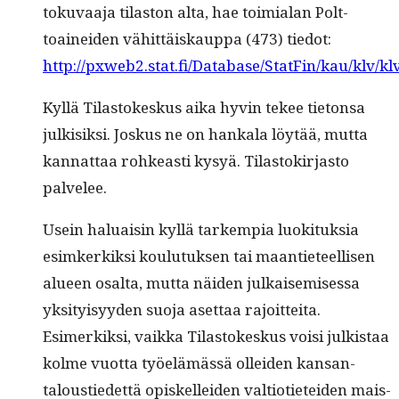
toku­vaa­ja tilas­ton alta, hae toimi­alan Polt­
toainei­den vähit­täiskaup­pa (473) tiedot:
http://pxweb2.stat.fi/Database/StatFin/kau/klv/klv
Kyl­lä Tilas­tokeskus aika hyvin tekee tieton­sa
julk­isik­si. Joskus ne on han­kala löytää, mut­ta
kan­nat­taa rohkeasti kysyä. Tilas­tokir­jas­to
palvelee.
Usein halu­aisin kyl­lä tarkem­pia luok­i­tuk­sia
esimk­erkik­si koulu­tuk­sen tai maanti­eteel­lisen
alueen osalta, mut­ta näi­den julkaisemises­sa
yksi­ty­isyy­den suo­ja aset­taa rajoitteita.
Esimerkik­si, vaik­ka Tilas­tokeskus voisi julk­istaa
kolme vuot­ta työelämässä ollei­den kansan­
taloustiedet­tä opiskellei­den val­ti­oti­etei­den mais­