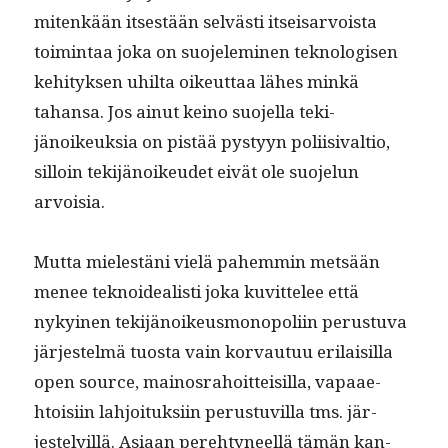
mitenkään itses­tään selvästi itseis­ar­voista
toim­intaa joka on suo­jelem­i­nen tek­nol­o­gisen
kehi­tyk­sen uhil­ta oikeut­taa läh­es minkä
tahansa. Jos ain­ut keino suo­jel­la tek­i­
jänoikeuk­sia on pistää pystyyn poli­isi­val­tio,
sil­loin tek­i­jänoikeudet eivät ole suo­jelun
arvoisia.
Mut­ta mielestäni vielä pahem­min met­sään
menee teknoide­al­isti joka kuvit­telee että
nykyi­nen tek­i­jänoikeusmo­nop­o­li­in perus­tu­va
jär­jestelmä tuos­ta vain kor­vau­tuu eri­laisil­la
open source, main­os­ra­hoit­teisil­la, vapaae­
htoisi­in lahjoituk­si­in perus­tuvil­la tms. jär­
jeste­ly­il­lä. Asi­aan pere­htyneel­lä tämän kan­