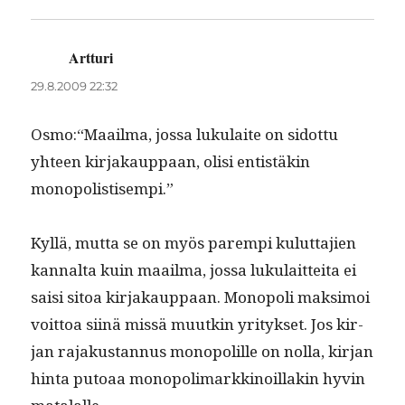
Artturi
sanoo:
29.8.2009 22:32
Osmo:“Maailma, jos­sa luku­laite on sidot­tu
yhteen kir­jakaup­paan, olisi entistäkin
monopolistisempi.”
Kyl­lä, mut­ta se on myös parem­pi kulut­ta­jien
kannal­ta kuin maail­ma, jos­sa luku­lait­tei­ta ei
saisi sitoa kir­jakaup­paan. Monop­o­li mak­si­moi
voit­toa siinä mis­sä muutkin yri­tyk­set. Jos kir­
jan rajakus­tan­nus monop­o­lille on nol­la, kir­jan
hin­ta putoaa monop­o­li­markki­noil­lakin hyvin