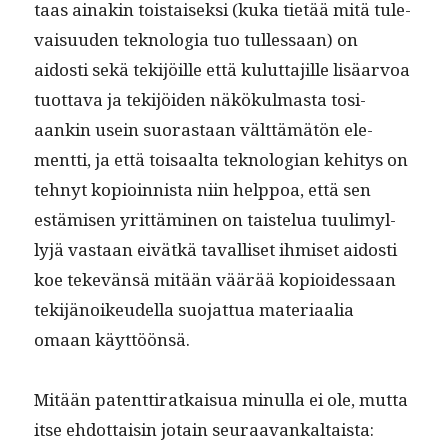
taas ainakin tois­taisek­si (kuka tietää mitä tule­
vaisu­u­den teknolo­gia tuo tul­lessaan) on
aidosti sekä tek­i­jöille että kulut­ta­jille lisäar­voa
tuot­ta­va ja tek­i­jöi­den näkökul­mas­ta tosi­
aankin usein suo­ras­taan vält­tämätön ele­
ment­ti, ja että toisaal­ta teknolo­gian kehi­tys on
tehnyt kopi­oin­nista niin help­poa, että sen
estämisen yrit­tämi­nen on tais­telua tuulimyl­
lyjä vas­taan eivätkä taval­liset ihmiset aidosti
koe tekevän­sä mitään väärää kopi­oidessaan
tek­i­jänoikeudel­la suo­jat­tua mate­ri­aalia
omaan käyttöönsä.
Mitään patent­ti­ratkaisua min­ul­la ei ole, mut­ta
itse ehdot­taisin jotain seuraavankaltaista: