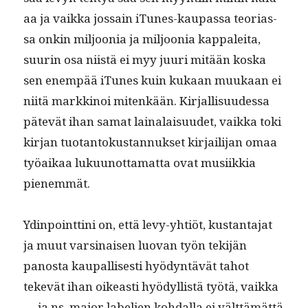
aa ja vaik­ka jos­sain iTunes-kau­pas­sa teo­ri­as­
sa onkin miljoo­nia ja miljoo­nia kap­palei­ta,
suurin osa niistä ei myy juuri mitään kos­ka
sen enem­pää iTunes kuin kukaan muukaan ei
niitä markki­noi mitenkään. Kir­jal­lisu­udessa
pätevät ihan samat lainalaisu­udet, vaik­ka toki
kir­jan tuotan­tokus­tan­nuk­set kir­jail­i­jan omaa
työaikaa luku­unot­ta­mat­ta ovat musi­ikkia
pienemmät.
Ydin­point­ti­ni on, että levy-yhtiöt, kus­tan­ta­jat
ja muut varsi­naisen luo­van työn tek­i­jän
panos­ta kau­pal­lis­es­ti hyö­dyn­tävät tahot
tekevät ihan oikeasti hyödyl­listä työtä, vaik­ka
— ja ns. major labelien kohdal­la ei vält­tämät­tä