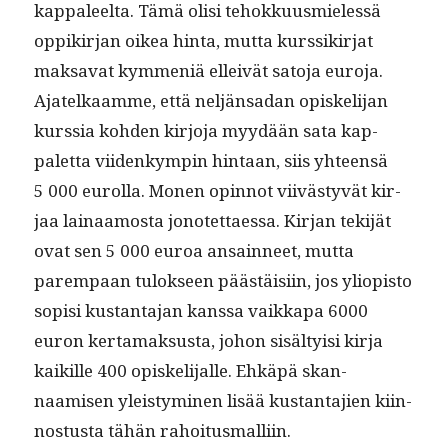
kap­paleelta. Tämä olisi tehokku­us­mielessä
oppikir­jan oikea hin­ta, mut­ta kurssikir­jat
mak­sa­vat kym­meniä elleivät sato­ja euro­ja.
Ajatelka­amme, että neljän­sadan opiske­li­jan
kurssia kohden kir­jo­ja myy­dään sata kap­
palet­ta viidenkympin hin­taan, siis yhteen­sä
5 000 eurol­la. Mon­en opin­not viivästyvät kir­
jaa lainaamos­ta jonotet­taes­sa. Kir­jan tek­i­jät
ovat sen 5 000 euroa ansain­neet, mut­ta
parem­paan tulok­seen päästäisi­in, jos yliopis­to
sopisi kus­tan­ta­jan kanssa vaikka­pa 6000
euron ker­ta­mak­sus­ta, johon sisäl­ty­isi kir­ja
kaikille 400 opiske­li­jalle. Ehkäpä skan­
naamisen yleistymi­nen lisää kus­tan­ta­jien kiin­
nos­tus­ta tähän rahoitusmalliin.