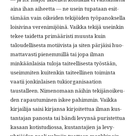
aina ihan aiheet­ta — ne usein tupataan esit­
tämään vain oikei­den tek­i­jöi­den työ­panok­sel­la
loisiv­ina veren­im­i­jöinä. Vaik­ka tek­i­jä useinkin
tekee taidet­ta primääristi muus­ta kuin
taloudel­lis­es­ta moti­ivista ja siten pär­jäisi huo­
mat­tavasti pienem­mil­lä tai jopa ilman
minkään­laisia tulo­ja taiteel­lis­es­ta työstään,
useim­miten kuitenkin taiteelli­nen toim­inta
vaatii jonkin­laisen tukior­gan­isaa­tion
taustalleen. Nimeno­maan näi­hin tek­i­jänoikeu­
den rapau­tu­mi­nen iskee pahim­min. Vaik­ka
kir­jail­i­ja saisi kir­jansa kir­joitet­tua ilman kus­
tan­ta­jan panos­ta tai bän­di levyn­sä puris­tet­tua
kasaan kotis­tu­dios­sa, kus­tan­ta­jien ja levy-