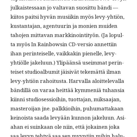
julka­istes­saan jo val­ta­van suosit­tu bän­di —
kiitos pait­si hyvän musi­ikin myös levy-yhtiön,
kus­tan­ta­jan, agen­tu­urin ja monien muiden
taho­jen mit­ta­van markki­noin­ti­työn. (Ja lop­ul­
ta myös In Rain­bowsin CD-ver­sio annet­ti­in
ihan per­in­teiselle, vaikkakin pienelle, levy-
yhtiölle jakelu­un.) Ylipään­sä useim­mat per­in­
teiset stu­dioal­bu­mit jäi­sivät tekemät­tä ilman
levy-yhtiön rahoi­tus­ta. Har­val­la aloit­tel­e­val­la
bändil­lä on varaa heit­tää kym­meniä tuhan­sia
kiin­ni stu­dioses­sioi­hin, tuot­ta­jan, mik­saa­jan,
mas­teroi­jan jne. palkkioi­hin, puhu­mat­takaan
keinoista saa­da levyään kun­non jakelu­un. Asi­
a­han ei suinkaan ole niin, että jokainen joka
saa levyn tehtyä saa sen myyn­ti­in mihin halu­