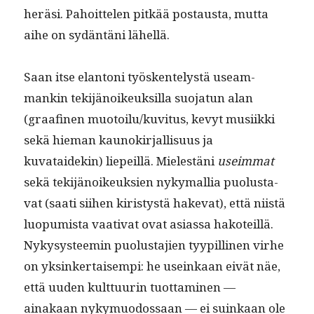
heräsi. Pahoit­te­len pitkää postaus­ta, mut­ta
aihe on sydän­täni lähellä.
Saan itse elan­toni työsken­telystä use­am­
mankin tek­i­jänoikeuk­sil­la suo­jatun alan
(graafinen muotoilu/kuvitus, kevyt musi­ik­ki
sekä hie­man kaunokir­jal­lisu­us ja
kuvataidekin) liepeil­lä. Mielestäni
useim­mat
sekä tek­i­jänoikeuk­sien nyky­mallia puo­lus­ta­
vat (saati siihen kiristys­tä hake­vat), että niistä
luop­umista vaa­ti­vat ovat asi­as­sa hakoteil­lä.
Nykysys­teemin puo­lus­ta­jien tyyp­illi­nen virhe
on yksinker­taisem­pi: he useinkaan eivät näe,
että uuden kult­tuurin tuot­ta­mi­nen —
ainakaan nyky­muo­dos­saan — ei suinkaan ole