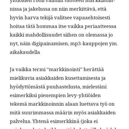
yhtiöi­den rooli valmi­in tuot­teen markki­noin­
nis­sa ja jakelus­sa on niin merkit­tävä, että
hyvin har­va tek­i­jä val­it­see vapaae­htois­es­ti
hoitaa tätä hom­maa itse vaik­ka peri­aat­teessa
kaik­ki mah­dol­lisu­udet siihen on ole­mas­sa jo
nyt, näin digi­painamisen, mp3-kaup­po­jen ym.
aikakaudella
Ja vaik­ka ter­mi “markki­noin­ti” herät­tää
mieliku­via asi­akkaiden kuset­tamis­es­ta ja
hyödyt­tömästä puuhastelus­ta, mielestäni
esimerkik­si pienem­pi­en levy-yhtiöi­den
tekemä markki­noin­nin alaan luet­ta­va työ on
mitä suurim­mas­sa määrin myös asi­akkaiden
palvelua. Yht­enä esimerkkinä (joka ei