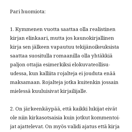
Pari huomio­ta:
1. Kymme­nen vuot­ta saat­taa olla real­isti­nen
kir­jan elinkaari, mut­ta jos kaunokir­jalli­nen
kir­ja sen jäl­keen vapau­tuu tek­i­jänoikeuk­sista
saat­taa suosi­t­ul­la romaanil­la olla yhtäkkiä
paljon otta­jia esimerkik­si eloku­va­te­ol­lisu­
udessa, kun kalli­ita rojal­te­ja ei joudu­ta enää
mak­samaan. Rojal­te­ja jot­ka kuitenkin jos­sain
mielessä kuu­luisi­vat kirjailijalle.
2. On jär­keenkäypää, että kaik­ki luk­i­jat eivät
ole niin kirka­sot­saisia kuin jotkut kom­men­toi­
jat ajat­tel­e­vat. On myös vali­di aja­tus että kir­ja