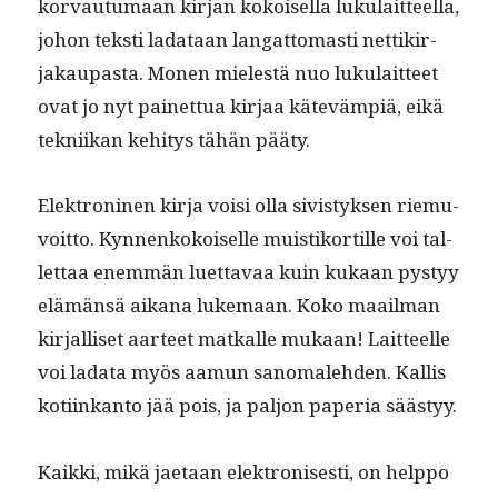
kor­vau­tu­maan kir­jan kokoisel­la luku­lait­teel­la,
johon tek­sti ladataan lan­gat­tomasti net­tikir­
jakau­pas­ta. Mon­en mielestä nuo luku­lait­teet
ovat jo nyt painet­tua kir­jaa kätevämpiä, eikä
tekni­ikan kehi­tys tähän pääty.
Elek­tron­i­nen kir­ja voisi olla sivistyk­sen riemu­
voit­to. Kyn­nenkokoiselle muis­tiko­r­tille voi tal­
let­taa enem­män luet­tavaa kuin kukaan pystyy
elämän­sä aikana luke­maan. Koko maail­man
kir­jal­liset aar­teet matkalle mukaan! Lait­teelle
voi lada­ta myös aamun sanomale­hden. Kallis
koti­inkan­to jää pois, ja paljon pape­ria säästyy.
Kaik­ki, mikä jae­taan elek­tro­n­is­es­ti, on help­po