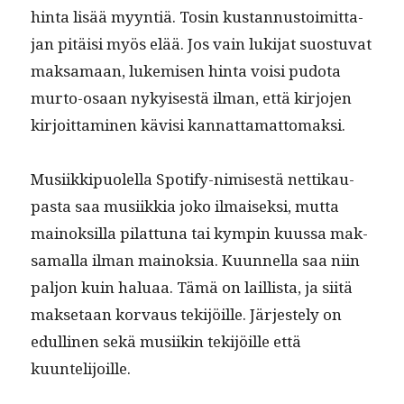
hin­ta lisää myyn­tiä. Tosin kus­tan­nus­toimit­ta­
jan pitäisi myös elää. Jos vain luk­i­jat suos­tu­vat
mak­samaan, lukemisen hin­ta voisi pudo­ta
mur­to-osaan nykyis­es­tä ilman, että kir­jo­jen
kir­joit­ta­mi­nen kävisi kannattamattomaksi.
Musi­ikkipuolel­la Spo­ti­fy-nimis­es­tä net­tikau­
pas­ta saa musi­ikkia joko ilmaisek­si, mut­ta
main­ok­sil­la pilat­tuna tai kympin kuus­sa mak­
samal­la ilman main­ok­sia. Kuun­nel­la saa niin
paljon kuin halu­aa. Tämä on lail­lista, ja siitä
mak­se­taan kor­vaus tek­i­jöille. Jär­jeste­ly on
edulli­nen sekä musi­ikin tek­i­jöille että
kuuntelijoille.