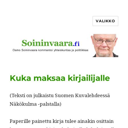
VALIKKO
Kuka maksaa kirjailijalle
(Tek­sti on julka­istu Suomen Kuvale­hdeessä
Näkökul­ma ‑pal­stal­la)
Paper­ille painet­tu kir­ja tulee ainakin osit­tain