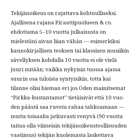
Tek­i­jänoikeus on rajat­ta­va kohtu­ullisek­si.
Ajal­lise­na rajana Piraat­tipuolueen & co.
ehdot­ta­ma 5–10 vuot­ta julka­is­us­ta on
mielestäni aivan liian vähän — esimerkik­si
kaunokir­jal­lisen teok­sen tai klas­sisen musi­ikin
sävel­lyk­sen kohdal­la 10 vuot­ta ei ole vielä
juuri mitään; vaik­ka nyky­isin tuos­sa ajas­sa
suurin osa tuloista syn­ty­isikin, tot­ta kai
tilanne olisi hie­man eri jos Oden mainit­se­mat
“Pirk­ka-kus­tan­ta­mot” tietäi­sivät että 10 vuo­
den päästä saa ruve­ta rahaa tahkoa­maan —
mut­ta toisaal­ta jatku­vasti venyvä (90 vuot­ta
taitaa olla viimeisin tek­i­jänoikeuste­ol­lisu­u­den
vaa­timus) tek­i­jän kuole­mas­ta las­ket­ta­va