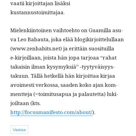
vaatii kir­joit­ta­jan lisäk­si
kustannustoimittajaa.
Mie­lenki­in­toinen vai­h­toe­hto on Guamil­la asu­
va Leo Babau­ta, joka elää blogikir­joit­telul­laan
(www.zenhabits.net) ja erit­täin suosi­tu­il­la
e‑kirjoillaan, joista hän jopa tar­joaa “rahat
takaisin ilman kysymyk­siä” ‑tyy­tyväisyys­
taku­un. Täl­lä het­kel­lä hän kir­joit­taa kir­jaa
avoimesti verkos­sa, saaden koko ajan kom­
ment­te­ja (=toim­i­tusa­pua ja palautet­ta) luk­i­
joil­taan (kts.
http://focusmanifesto.com/about/
).
Vastaa