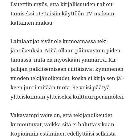
Esitet­ti­in myös, että kir­jal­lisu­u­den rahoit­
tamisek­si otet­taisi­in käyt­töön TV-mak­sun
kaltainen maksu.
Lain­laati­jat eivät ole kumoa­mas­sa tek­i­
jänoikeuk­sia. Niitä ollaan päin­vas­toin piden­
tämässä, mitä en myöskään ymmär­rä. Kir­
jail­i­jan palk­it­semiseen riit­täi­sivät kymme­nen
vuo­den tek­i­jänoikeudet, kos­ka ei kir­ja sen jäl­
keen juuri mitään tuo­ta. Se voisi pää­tyä
yhteiskun­nan yhteisek­si kulttuuriperinnöksi.
Vakavampi väite on, että tek­i­jänoikeudet
kumoutu­vat, vaik­ka sitä ei halut­taisikaan.
Kopi­oin­nin estämi­nen edel­lyt­täisi sel­l­aista