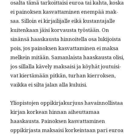
osalta tämä tarkoit­taisi euroa tai kah­ta, kos­ka
ei pain­ok­sen kas­vat­ta­mi­nen enem­pää mak­
saa. Sil­loin ei kir­jail­i­jalle eikä kus­tan­ta­jalle
kuitenkaan jäisi kor­vaus­ta työstään. On
sinän­sä haaskaus­ta hin­noitel­la osa luk­i­joista
pois, jos pain­ok­sen kas­vat­ta­mi­nen ei mak­sa
melkein mitään. Saman­laista haaskaus­ta olisi,
jos sil­lal­la käve­ly mak­saisi ja köy­hät jou­tu­isi­
vat kiertämään pitkän, turhan kier­roksen,
vaik­ka ei sil­ta jalan alla kuluisi.
Yliopis­to­jen oppikir­jakur­ju­us havain­nol­lis­taa
kir­jan korkean hin­nan aiheut­ta­maa
haaskaus­ta. Pain­ok­sen kas­vat­ta­mi­nen
oppikir­jas­ta mak­saisi korkein­taan pari euroa