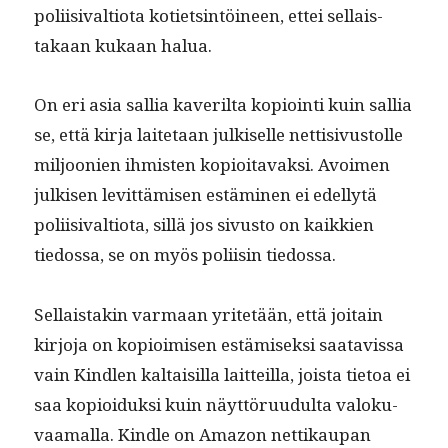
poli­isi­val­tio­ta koti­etsin­töi­neen, ettei sel­l­ais­
takaan kukaan halua.
On eri asia sal­lia kaver­il­ta kopi­oin­ti kuin sal­lia
se, että kir­ja laite­taan julkiselle net­ti­sivus­tolle
miljoonien ihmis­ten kopi­oitavak­si. Avoimen
julkisen levit­tämisen estämi­nen ei edel­lytä
poli­isi­val­tio­ta, sil­lä jos sivus­to on kaikkien
tiedos­sa, se on myös poli­isin tiedossa.
Sel­l­ais­takin var­maan yritetään, että joitain
kir­jo­ja on kopi­oimisen estämisek­si saatavis­sa
vain Kindlen kaltaisil­la lait­teil­la, joista tietoa ei
saa kopi­oiduk­si kuin näyt­töru­udul­ta val­oku­
vaa­mal­la. Kin­dle on Ama­zon net­tikau­pan