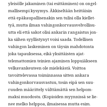
yleisölle jakami­nen (tai esit­tämi­nen) on ongel­
mallisem­pi kysymys. Äkkiseltään heit­täisin
että epäkau­pal­lise­nakin sen tulisi olla kiel­let­
tyä, mut­ta ilman vahin­gonko­r­vausvelvol­lisu­
ut­ta eli että sakot olisi ankarin ran­gais­tus jon­
ka siihen syyl­listynyt voisi saa­da. Todel­lisen
vahin­gon laskem­i­nen on täysin mah­do­ton­ta
joka tapauk­ses­sa, eikä yksit­täis­ten ajat­
telemat­tomien teinien ajami­nen lop­puiäk­seen
velka­vankeu­teen ole mielekästä. Voit­toa
tavoit­tel­evas­sa toimin­nas­sa sit­ten ankara
vahin­gonko­r­vaus­vas­tuu, tosin eipä sen suu­
ru­u­den määrit­te­ly vält­tämät­tä sen helpom­
mak­si muo­dos­tu. (Kopi­oiden myyn­nis­sä se lie­
nee melko help­poa, ilmaises­sa mut­ta esim.