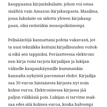
kaup­paa­ma kir­jan­luku­laite, johon voi ostaa
sisältöä vain Ama­zon-kir­jakau­pas­ta. Maail­ma,
jos­sa luku­laite on sidot­tu yhteen kir­jakaup­
paan, olisi entistäkin monopolistisempi.
Pelisään­töjä kan­nat­taisi pohtia vakavasti, jot­
ta uusi tekni­ik­ka koi­tu­isi kir­jal­lisu­u­den voitok­
si eikä sen tap­piok­si. Peri­aat­teessa elek­tron­i­
nen kir­ja voisi tar­jo­ta kir­jail­i­jan ja luk­i­jan
väliselle kau­pankäyn­nille kum­mankin
kannal­ta nyky­istä parem­mat ehdot. Kir­jail­i­ja
saa 30 euron hin­tais­es­ta kir­jas­ta nyt noin
kolme euroa. Elek­tro­n­ises­sa kir­jas­sa jää
paljon välikäsiä pois. Luk­i­jan ei tarvitse mak­
saa edes sitä kolmea euroa, kos­ka halvem­pi