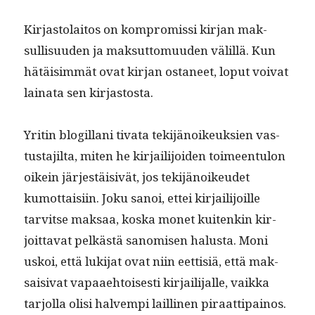
Kir­jas­to­laitos on kom­pro­mis­si kir­jan mak­
sullisu­u­den ja mak­sut­to­muu­den välil­lä. Kun
hätäisim­mät ovat kir­jan osta­neet, lop­ut voivat
laina­ta sen kirjastosta.
Yritin blogillani tiva­ta tek­i­jänoikeuk­sien vas­
tus­ta­jil­ta, miten he kir­jail­i­joiden toimeen­tu­lon
oikein jär­jestäi­sivät, jos tek­i­jänoikeudet
kumot­taisi­in. Joku sanoi, ettei kir­jail­i­joille
tarvitse mak­saa, kos­ka mon­et kuitenkin kir­
joit­ta­vat pelkästä sanomisen halus­ta. Moni
uskoi, että luk­i­jat ovat niin eet­tisiä, että mak­
saisi­vat vapaae­htois­es­ti kir­jail­i­jalle, vaik­ka
tar­jol­la olisi halvem­pi lailli­nen piraat­ti­pain­os.