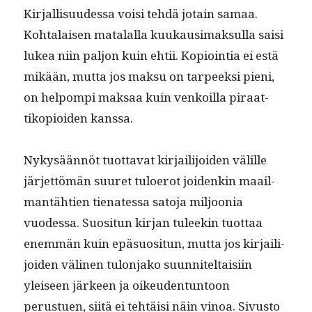
Kir­jal­lisu­udessa voisi tehdä jotain samaa.
Kohta­laisen mata­lal­la kuukausi­mak­sul­la saisi
lukea niin paljon kuin ehtii. Kopi­oin­tia ei estä
mikään, mut­ta jos mak­su on tarpeek­si pieni,
on helpom­pi mak­saa kuin venkoil­la piraat­
tiko­pi­oiden kanssa.
Nykysään­nöt tuot­ta­vat kir­jail­i­joiden välille
jär­jet­tömän suuret tulo­erot joidenkin maail­
man­täh­tien tien­ates­sa sato­ja miljoo­nia
vuodessa. Suosi­tun kir­jan tuleekin tuot­taa
enem­män kuin epä­su­osi­tun, mut­ta jos kir­jail­i­
joiden väli­nen tulon­jako suun­niteltaisi­in
yleiseen jär­keen ja oikeu­den­tun­toon
perustuen, siitä ei tehtäisi näin vinoa. Sivus­to