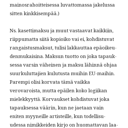
main­os­ra­hoit­teises­sa luvat­tomas­sa jakelus­sa
sit­ten kinkkisempää.)
Ns. kaset­ti­mak­su ja muut vas­taa­vat kaikki­in,
riip­pumat­ta siitä kopi­oiko vai ei, kohdis­tu­vat
ran­gais­tus­mak­sut, tulisi lakkaut­taa epäoikeu­
den­mukaisi­na. Mak­sun tuot­to on joka tapauk­
ses­sa varsin väheinen ja mak­su lähin­nä ohjaa
suurku­lut­ta­jien kulu­tus­ta mui­hin EU-mai­hin.
Parem­pi olisi kor­va­ta tämä vaik­ka
verovaroista, mut­ta epäilen koko logi­ikan
mielekkyyt­tä. Kor­vauk­set kohdis­tu­vat joka
tapauk­ses­sa väärin, kun ne jae­taan vain
eniten myyneille artis­teille, kun todel­lisu­
udessa nimikkei­den kir­jo on huo­mat­ta­van laa­