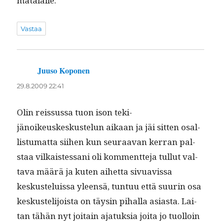
matalalle.
Vastaa
Juuso Koponen
sanoo:
29.8.2009 22:41
Olin reis­sus­sa tuon ison tek­i­
jänoikeuskeskustelun aikaan ja jäi sit­ten osal­
lis­tu­mat­ta siihen kun seu­raa­van ker­ran pal­
staa vilka­istes­sani oli kom­ment­te­ja tul­lut val­
ta­va määrä ja kuten aihet­ta sivuavis­sa
keskusteluis­sa yleen­sä, tun­tuu että suurin osa
keskustelijoista on täysin pihal­la asi­as­ta. Lai­
tan tähän nyt joitain ajatuk­sia joi­ta jo tuol­loin