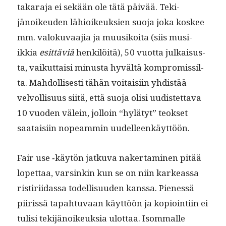
takara­ja ei sekään ole tätä päivää. Tek­i­
jänoikeu­den lähioikeuk­sien suo­ja joka kos­kee
mm. val­oku­vaa­jia ja muusikoi­ta (siis musi­
ikkia
esit­täviä
henkilöitä), 50 vuot­ta julka­is­us­
ta, vaikut­taisi minus­ta hyvältä kom­pro­mis­sil­
ta. Mah­dol­lis­es­ti tähän voitaisi­in yhdis­tää
velvol­lisu­us siitä, että suo­ja olisi uud­is­tet­ta­va
10 vuo­den välein, jol­loin “hylä­tyt” teok­set
saataisi­in nopeam­min uudelleenkäyttöön.
Fair use ‑käytön jatku­va naker­t­a­mi­nen pitää
lopet­taa, varsinkin kun se on niin karke­as­sa
ris­tiri­idas­sa todel­lisu­u­den kanssa. Pienessä
piiris­sä tapah­tu­vaan käyt­töön ja kopi­oin­ti­in ei
tulisi tek­i­jänoikeuk­sia ulot­taa. Isom­malle