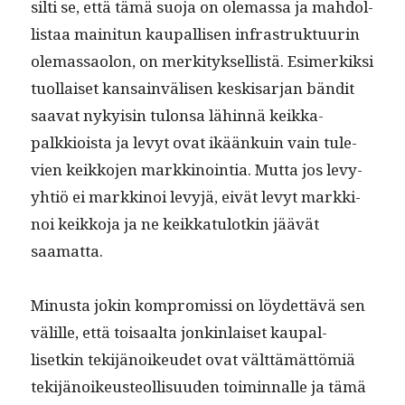
silti se, että tämä suo­ja on ole­mas­sa ja mah­dol­
lis­taa maini­tun kau­pal­lisen infra­struk­tu­urin
ole­mas­saolon, on merk­i­tyk­sel­listä. Esimerkik­si
tuol­laiset kan­sain­välisen keskisar­jan bän­dit
saa­vat nyky­isin tulon­sa lähin­nä keikka­
palkkioista ja levyt ovat ikäänkuin vain tule­
vien keikko­jen markki­noin­tia. Mut­ta jos levy-
yhtiö ei markki­noi levyjä, eivät levyt markki­
noi keikko­ja ja ne keikkat­u­lotkin jäävät
saamatta.
Minus­ta jokin kom­pro­mis­si on löy­det­tävä sen
välille, että toisaal­ta jonkin­laiset kau­pal­
lisetkin tek­i­jänoikeudet ovat vält­tämät­tömiä
tek­i­jänoikeuste­ol­lisu­u­den toimin­nalle ja tämä