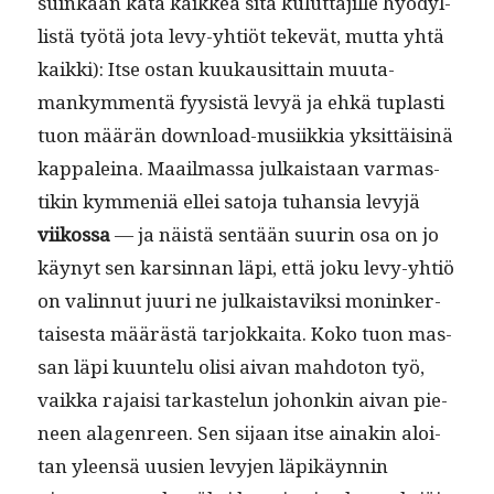
suinkaan kata kaikkea sitä kulut­ta­jille hyödyl­
listä työtä jota levy-yhtiöt tekevät, mut­ta yhtä
kaik­ki): Itse ostan kuukausit­tain muu­ta­
mankym­men­tä fyy­sistä levyä ja ehkä tuplas­ti
tuon määrän down­load-musi­ikkia yksit­täis­inä
kap­paleina. Maail­mas­sa julka­istaan var­mas­
tikin kym­meniä ellei sato­ja tuhan­sia levyjä
viikos­sa
— ja näistä sen­tään suurin osa on jo
käynyt sen karsin­nan läpi, että joku levy-yhtiö
on valin­nut juuri ne julka­istaviksi moninker­
tais­es­ta määrästä tar­jokkai­ta. Koko tuon mas­
san läpi kuun­telu olisi aivan mah­do­ton työ,
vaik­ka rajaisi tarkastelun johonkin aivan pie­
neen ala­gen­reen. Sen sijaan itse ainakin aloi­
tan yleen­sä uusien levy­jen läpikäyn­nin