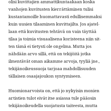
olisi kuvit­ta­jien ammat­tikun­taakaan kos­ka
van­ho­jen kuvi­tusten kier­rät­tämi­nen tulisi
kus­tan­ta­moille huo­mat­tavasti edullisem­mak­si
kuin uusien tilaami­nen kuvit­ta­jil­ta. Jos ajatel­
laan että kuvi­tusten tehtävä on vain täyt­tää
tilaa ja toimia visuaalise­na koris­teena niin sit­
ten tämä ei tietysti ole ongel­ma. Mut­ta jos
nähdään arvo sil­lä, että on tek­i­jöitä jot­ka
ilmen­tävät oman aikamme arvo­ja, tyyliä jne.,
tek­i­jänoikeussuo­ja tar­joaa mah­dol­lisu­u­den
täl­laisen osaa­ja­joukon syntymiseen.
Huomionar­voista on, että jo nyky­isin monien
artistien tulot eivät itse asi­as­sa tule pääosin
tek­i­jänoikeudel­la suo­ja­tus­ta taiteesta, mut­ta