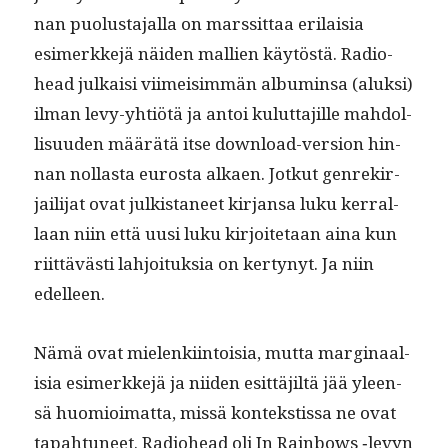
nan puo­lus­ta­jal­la on marssit­taa eri­laisia
esimerkke­jä näi­den mallien käytöstä. Radio­
head julka­isi viimeisim­män albu­min­sa (aluk­si)
ilman levy-yhtiötä ja antoi kulut­ta­jille mah­dol­
lisu­u­den määrätä itse down­load-ver­sion hin­
nan nol­las­ta eurosta alka­en. Jotkut gen­rekir­
jail­i­jat ovat julk­ista­neet kir­jansa luku ker­ral­
laan niin että uusi luku kir­joite­taan aina kun
riit­tävästi lahjoituk­sia on ker­tynyt. Ja niin
edelleen.
Nämä ovat mie­lenki­in­toisia, mut­ta mar­gin­aal­
isia esimerkke­jä ja niiden esit­täjiltä jää yleen­
sä huomioimat­ta, mis­sä kon­tek­stis­sa ne ovat
tapah­tuneet. Radio­head oli In Rain­bows ‑levyn