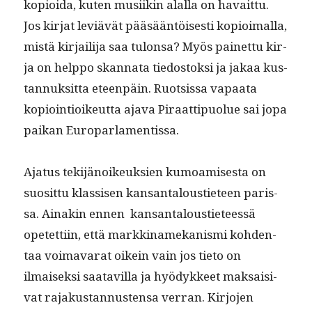
kopi­oi­da, kuten musi­ikin alal­la on havait­tu.
Jos kir­jat lev­iävät pääsään­töis­es­ti kopi­oimal­la,
mis­tä kir­jail­i­ja saa tulon­sa? Myös painet­tu kir­
ja on help­po skan­na­ta tiedos­tok­si ja jakaa kus­
tan­nuk­sit­ta eteen­päin. Ruot­sis­sa vapaa­ta
kopi­oin­tioikeut­ta aja­va Piraat­tipuolue sai jopa
paikan Europarlamentissa.
Aja­tus tek­i­jänoikeuk­sien kumoamis­es­ta on
suosit­tu klas­sisen kansan­talousti­eteen paris­
sa. Ainakin ennen kansan­talousti­eteessä
opetet­ti­in, että markki­namekanis­mi kohden­
taa voimavarat oikein vain jos tieto on
ilmaisek­si saatavil­la ja hyödyk­keet mak­saisi­
vat rajakus­tan­nusten­sa ver­ran. Kir­jo­jen