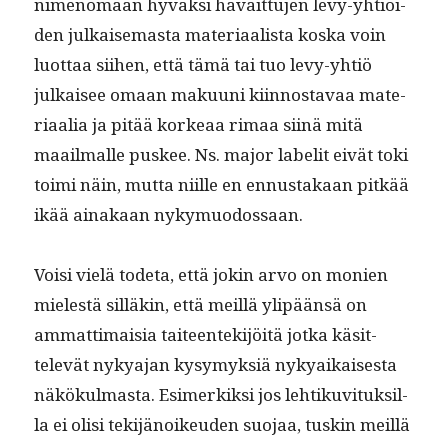
nimeno­maan hyväk­si havait­tu­jen levy-yhtiöi­
den julkaise­mas­ta mate­ri­aal­ista kos­ka voin
luot­taa siihen, että tämä tai tuo levy-yhtiö
julkaisee omaan maku­u­ni kiin­nos­tavaa mate­
ri­aalia ja pitää korkeaa rimaa siinä mitä
maail­malle pus­kee. Ns. major labelit eivät toki
toi­mi näin, mut­ta niille en ennus­takaan pitkää
ikää ainakaan nykymuodossaan.
Voisi vielä tode­ta, että jokin arvo on monien
mielestä sil­läkin, että meil­lä ylipään­sä on
ammat­ti­maisia taiteen­tek­i­jöitä jot­ka käsit­
televät nykya­jan kysymyk­siä nykyaikaises­ta
näkökul­mas­ta. Esimerkik­si jos lehtiku­vi­tuk­sil­
la ei olisi tek­i­jänoikeu­den suo­jaa, tuskin meil­lä