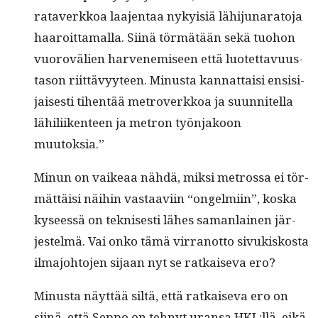
rataverkkoa laa­jen­taa nyky­isiä lähi­ju­nara­to­ja
haaroit­ta­mal­la. Siinä tör­mätään sekä tuo­hon
vuorovälien har­ven­e­miseen että luotet­tavu­us­
ta­son riit­tävyy­teen. Minus­ta kan­nat­taisi ensisi­
jais­es­ti tihen­tää metro­verkkoa ja suun­nitel­la
lähili­iken­teen ja metron työn­jakoon
muutoksia.”
Min­un on vaikeaa nähdä, mik­si met­rossa ei tör­
mät­täisi näi­hin vas­taavi­in “ongelmi­in”, kos­ka
kyseessä on teknis­es­ti läh­es saman­lainen jär­
jestelmä. Vai onko tämä vir­ra­n­ot­to sivukiskos­ta
ilma­jo­hto­jen sijaan nyt se ratkai­se­va ero?
Minus­ta näyt­tää siltä, että ratkai­se­va ero on
siinä, että Sep­po on tehnyt uransa HKL:llä, eikä