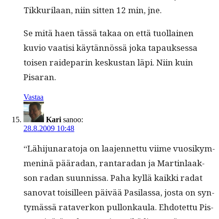
Tikkuri­laan, niin sit­ten 12 min, jne.
Se mitä haen tässä takaa on että tuol­lainen
kuvio vaatisi käytän­nössä joka tapauk­ses­sa
toisen raide­parin keskus­tan läpi. Niin kuin
Pisaran.
Vastaa
Kari
sanoo:
28.8.2009 10:48
“Lähi­ju­nara­to­ja on laa­jen­net­tu viime vuosikym­
meninä pääradan, rantaradan ja Mar­tin­laak­
son radan suun­nis­sa. Paha kyl­lä kaik­ki radat
sanovat toisilleen päivää Pasi­las­sa, jos­ta on syn­
tymässä rataverkon pul­lonkaula. Ehdotet­tu Pis­