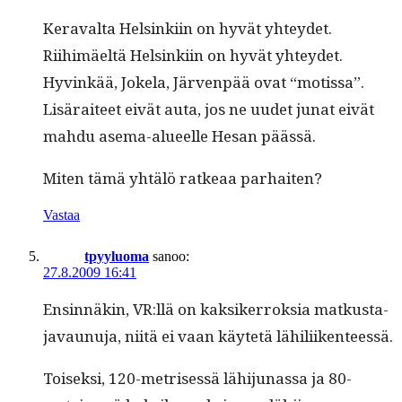
Ker­aval­ta Helsinki­in on hyvät yhtey­det.
Riihimäeltä Helsinki­in on hyvät yhtey­det.
Hyvinkää, Jokela, Jär­ven­pää ovat “motis­sa”.
Lisäraiteet eivät auta, jos ne uudet junat eivät
mah­du ase­ma-alueelle Hesan päässä.
Miten tämä yhtälö ratkeaa parhaiten?
Vastaa
tpyyluoma
sanoo:
27.8.2009 16:41
Ensin­näkin, VR:llä on kak­sik­er­roksia matkus­ta­
javaunu­ja, niitä ei vaan käytetä lähiliikenteessä.
Toisek­si, 120-metrisessä lähi­ju­nas­sa ja 80-