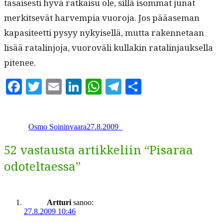
tasais­es­ti hyvä ratkaisu ole, sil­lä isom­mat junat
merk­it­sevät harvem­pia vuoro­ja. Jos pääase­man
kap­a­siteet­ti pysyy nykyisel­lä, mut­ta raken­netaan
lisää ratal­in­jo­ja, vuoroväli kul­lakin ratal­in­jauk­sel­la
pitenee.
Facebook
Twitter
Email
LinkedIn
WhatsApp
Telegram
Share
Kirjoittaja
Julkaistu
Kategoriat
Osmo Soininvaara
27.8.2009
_
52 vastausta artikkeliin “Pisaraa
odoteltaessa”
Artturi
sanoo:
27.8.2009 10:46