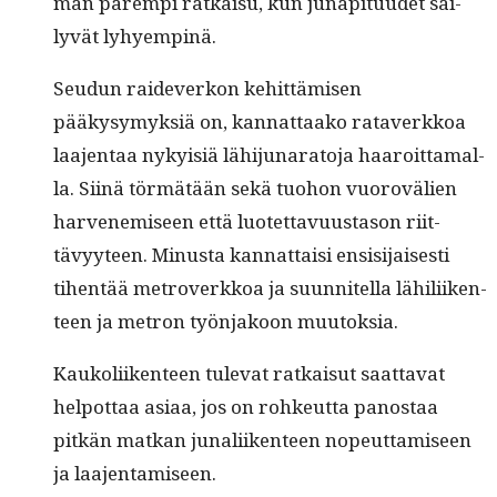
man parem­pi ratkaisu, kun juna­pitu­udet säi­
lyvät lyhyempinä.
Seudun raide­v­erkon kehit­tämisen
pääkysymyk­siä on, kan­nat­taako rataverkkoa
laa­jen­taa nyky­isiä lähi­ju­nara­to­ja haaroit­ta­mal­
la. Siinä tör­mätään sekä tuo­hon vuorovälien
har­ven­e­miseen että luotet­tavu­us­ta­son riit­
tävyy­teen. Minus­ta kan­nat­taisi ensisi­jais­es­ti
tihen­tää metro­verkkoa ja suun­nitel­la lähili­iken­
teen ja metron työn­jakoon muutoksia.
Kaukoli­iken­teen tule­vat ratkaisut saat­ta­vat
helpot­taa asi­aa, jos on rohkeut­ta panos­taa
pitkän matkan junali­iken­teen nopeut­tamiseen
ja laajentamiseen.