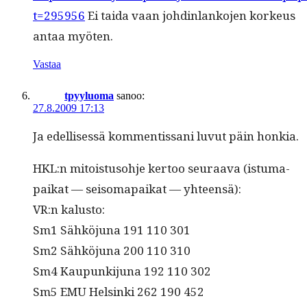
t=295956
Ei tai­da vaan johdin­lanko­jen korkeus
antaa myöten.
Vastaa
tpyyluoma
sanoo:
27.8.2009 17:13
Ja edel­lisessä kom­men­tis­sani luvut päin honkia.
HKL:n mitois­tu­so­hje ker­too seu­raa­va (istuma­
paikat — sei­soma­paikat — yhteensä):
VR:n kalusto:
Sm1 Sähköju­na 191 110 301
Sm2 Sähköju­na 200 110 310
Sm4 Kaupunki­ju­na 192 110 302
Sm5 EMU Helsin­ki 262 190 452