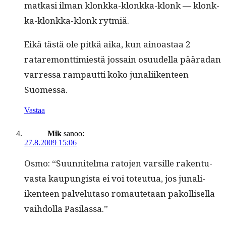
matkasi ilman klonk­ka-klonk­ka-klonk — klonk­
ka-klonk­ka-klonk rytmiä.
Eikä tästä ole pitkä aika, kun ain­oas­taa 2
ratare­mont­timi­estä jos­sain osu­udel­la pääradan
var­res­sa ram­paut­ti koko junali­iken­teen
Suomessa.
Vastaa
Mik
sanoo:
27.8.2009 15:06
Osmo: “Suun­nitel­ma rato­jen var­sille rak­en­tu­
vas­ta kaupungista ei voi toteu­tua, jos junali­
iken­teen palve­lu­ta­so romaute­taan pakol­lisel­la
vai­h­dol­la Pasilassa.”