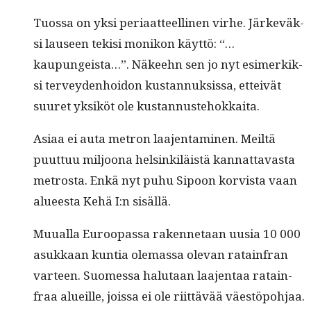
Tuos­sa on yksi peri­aat­teelli­nen virhe. Järkeväk­
si lauseen tek­isi monikon käyt­tö: “…
kaupungeista…”. Näkeehn sen jo nyt esimerkik­
si ter­vey­den­hoidon kus­tan­nuk­sis­sa, etteivät
suuret yksiköt ole kustannustehokkaita.
Asi­aa ei auta metron laa­jen­t­a­mi­nen. Meiltä
puut­tuu miljoona helsinkiläistä kan­nat­tavas­ta
met­ros­ta. Enkä nyt puhu Sipoon korvista vaan
alueesta Kehä I:n sisällä.
Muual­la Euroopas­sa raken­netaan uusia 10 000
asukkaan kun­tia ole­mas­sa ole­van ratain­fran
var­teen. Suomes­sa halu­taan laa­jen­taa ratain­
fraa alueille, jois­sa ei ole riit­tävää väestöpo­h­jaa.