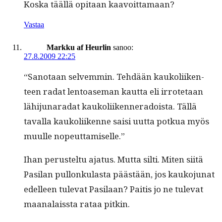
Kos­ka tääl­lä opi­taan kaavoittamaan?
Vastaa
Markku af Heurlin
sanoo:
27.8.2009 22:25
“San­o­taan selvem­min. Tehdään kaukoli­iken­
teen radat lentoase­man kaut­ta eli irrote­taan
lähi­ju­nara­dat kaukoli­iken­ner­adoista. Täl­lä
taval­la kaukoli­ikenne saisi uut­ta potkua myös
muulle nopeuttamiselle.”
Ihan perustel­tu aja­tus. Mut­ta silti. Miten siitä
Pasi­lan pul­lonku­las­ta päästään, jos kauko­ju­nat
edelleen tule­vat Pasi­laan? Paitis jo ne tule­vat
maanalais­s­ta rataa pitkin.