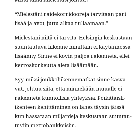
“Mielestäni raideko­r­ri­doore­ja tarvi­taan pari
lisää ja avot, jut­tu alkaa rullaamaan.”
Mielestäni niitä ei tarvi­ta. Helsin­gin keskus­taan
suun­tau­tu­va liikenne nimit­täin ei käytän­nössä
lisään­ny. Sinne ei kovin paljoa raken­neta, ellei
ker­rosko­rkeut­ta ale­ta lisäämään.
Syy, mik­si joukkoli­iken­nematkat sinne kas­va­
vat, johtuu siitä, että min­nekään muualle ei
raken­neta kun­nol­lisia yhteyk­siä. Poikit­tais­li­
iken­teen kehit­tämi­nen on läh­es täysin jäis­sä
kun has­sa­taan mil­jarde­ja keskus­taan suun­tau­
tu­vi­in metrohankkeisiin.