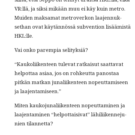
VR:llä, ja sik­si mikään muu ei käy kuin metro.
Muiden mak­samat metro­verkon laa­jen­nuk­
sethan ovat käytän­nössä sub­ven­tion lisäämistä
HKL:lle.
Vai onko parem­pia selityksiä?
“Kaukoli­iken­teen tule­vat ratkaisut saat­ta­vat
helpot­taa asi­aa, jos on rohkeut­ta panos­taa
pitkän matkan junali­iken­teen nopeut­tamiseen
ja laajentamiseen.”
Miten kauko­ju­nali­iken­teen nopeut­ta­mi­nen ja
laa­jen­t­a­mi­nen “helpot­taisi­vat” lähili­iken­neju­
nien tilannetta?