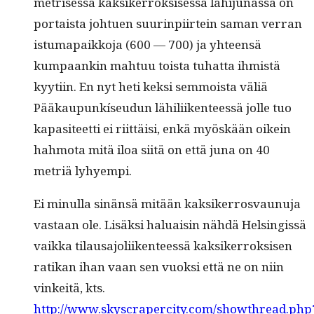
metrisessä kak­sik­er­roksises­sa lähi­ju­nas­sa on
por­taista johtuen suur­in­pi­irtein saman ver­ran
istuma­paikko­ja (600 — 700) ja yhteen­sä
kumpaankin mah­tuu toista tuhat­ta ihmistä
kyyti­in. En nyt heti kek­si sem­moista väliä
Pääkaupunkíseudun lähili­iken­teessä jolle tuo
kap­a­siteet­ti ei riit­täisi, enkä myöskään oikein
hah­mo­ta mitä iloa siitä on että juna on 40
metriä lyhyempi.
Ei min­ul­la sinän­sä mitään kak­sik­er­rosvaunu­ja
vas­taan ole. Lisäk­si halu­aisin nähdä Helsingis­sä
vaik­ka tilausajoli­iken­teessä kak­sik­er­roksisen
ratikan ihan vaan sen vuok­si että ne on niin
vinkeitä, kts.
http://www.skyscrapercity.com/showthread.php