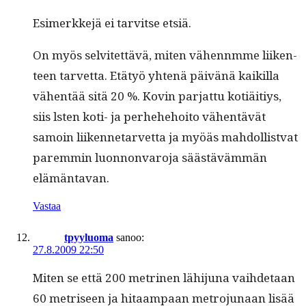
Esimerkke­jä ei tarvitse etsiä.
On myös selvitet­tävä, miten vähen­n­mme liiken­
teen tarvet­ta. Etä­työ yht­enä päivänä kaikil­la
vähen­tää sitä 20 %. Kovin par­jat­tu kotiäi­tiys,
siis lsten koti- ja per­he­he­hoito vähen­tävät
samoin liiken­netarvet­ta ja myöäs mah­dol­list­vat
parem­min luon­non­va­ro­ja säästäväm­män
elämäntavan.
Vastaa
tpyyluoma
sanoo:
27.8.2009 22:50
Miten se että 200 metri­nen lähi­ju­na vai­hde­taan
60 metriseen ja hitaam­paan metro­ju­naan lisää