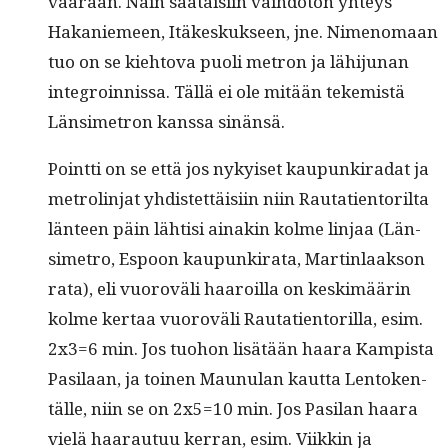
vaaraan. Näin saataisi­in vai­h­do­ton yhteys
Hakaniemeen, Itäkeskuk­seen, jne. Nimeno­maan
tuo on se kiehto­va puoli metron ja lähi­ju­nan
inte­groin­nis­sa. Täl­lä ei ole mitään tekemistä
Län­simetron kanssa sinänsä.
Point­ti on se että jos nykyiset kaupunki­ra­dat ja
metrolin­jat yhdis­tet­täisi­in niin Rauta­tien­to­ril­ta
län­teen päin lähtisi ainakin kolme lin­jaa (Län­
simetro, Espoon kaupunki­ra­ta, Mar­tin­laak­son
rata), eli vuoroväli haaroil­la on keskimäärin
kolme ker­taa vuoroväli Rauta­tien­to­ril­la, esim.
2x3=6 min. Jos tuo­hon lisätään haara Kamp­ista
Pasi­laan, ja toinen Maunulan kaut­ta Lento­ken­
tälle, niin se on 2x5=10 min. Jos Pasi­lan haara
vielä haa­rautuu ker­ran, esim. Viikkin ja