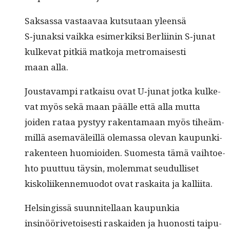
Sak­sas­sa vas­taavaa kut­su­taan yleen­sä
S‑junaksi vaik­ka esimerkik­si Berli­inin S‑junat
kulke­vat pitk­iä matko­ja metro­mais­es­ti
maan alla.
Jous­tavampi ratkaisu ovat U‑junat jot­ka kulke­
vat myös sekä maan päälle että alla mut­ta
joiden rataa pystyy rak­en­ta­maan myös tiheäm­
mil­lä ase­maväleil­lä ole­mas­sa ole­van kaupunki­
rak­en­teen huomioiden. Suomes­ta tämä vai­h­toe­
hto puut­tuu täysin, molem­mat seudulliset
kiskoli­iken­nemuodot ovat raskai­ta ja kalliita.
Helsingis­sä suun­nitel­laan kaupunkia
insinööriv­e­tois­es­ti raskaiden ja huonos­ti taipu­