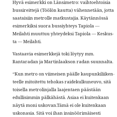
Hyvä esimerk­ki on Län­simetro: vai­h­toe­htoisia
bus­sire­it­te­jä (Töölön kaut­ta) vähen­netään, jot­ta
saataisi­in metrolle matkus­ta­jia. Käytän­nössä
esimerkik­si suo­ra bus­siy­hteys Tapi­o­la —
Meilahti muut­tuu yhtey­dek­si Tapi­o­la — Keskus­
ta — Meilahti.
Vas­taavia esimerkke­jä toki löy­tyy mm.
Rantaradan ja Mar­tin­laak­son radan suunnalta.
“Kun metro on viimeisen päälle kaupunkili­iken­
teelle mitoitet­tu tehokas raidekulkuneu­vo, sitä
toisel­la metrolin­jal­la laa­jen­taen päästään
edullisim­min pälkähästä. Asi­aa ei kuitenkaan
näytä moni uskovan.Tämä ei ole kuitenkaan
uskona­sia. Sitä voi ihan insinöörimäis­es­ti