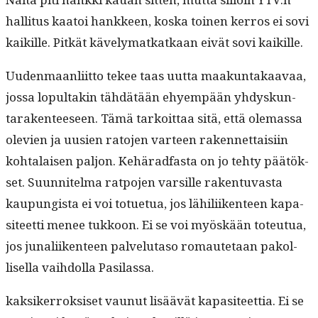
hal­li­tus kaa­toi han­kkeen, kos­ka toinen ker­ros ei sovi
kaikille. Pitkät käve­ly­matkatkaan eivät sovi kaikille.
Uuden­maan­li­it­to tekee taas uut­ta maakun­takaavaa,
jos­sa lop­ul­takin tähdätään ehyem­pään yhdyskun­
tarak­en­teeseen. Tämä tarkoit­taa sitä, että ole­mas­sa
ole­vien ja uusien rato­jen var­teen raken­net­taisi­in
kohta­laisen paljon. Kehärad­fas­ta on jo tehty päätök­
set. Suun­nitel­ma rat­po­jen var­sille rak­en­tu­vas­ta
kaupungista ei voi totue­t­ua, jos lähili­iken­teen kap­a­
siteet­ti menee tukkoon. Ei se voi myöskään toteu­tua,
jos junali­iken­teen palve­lu­ta­so romaute­taan pakol­
lisel­la vai­h­dol­la Pasilassa.
kak­sik­er­roksiset vaunut lisäävät kap­a­siteet­tia. Ei se