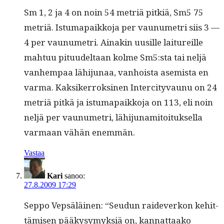
Sm 1, 2 ja 4 on noin 54 metriä pitk­iä, Sm5 75
metriä. Istuma­paikko­ja per vaunumetri siis 3 —
4 per vaunumetri. Ainakin uusille lai­tureille
mah­tuu pitu­udeltaan kolme Sm5:sta tai neljä
van­hempaa lähi­ju­naa, van­hoista asemista en
var­ma. Kak­sik­er­roksi­nen Inter­ci­ty­vaunu on 24
metriä pitkä ja istuma­paikko­ja on 113, eli noin
neljä per vaunumetri, lähi­ju­na­mi­toituk­sel­la
var­maan vähän enemmän.
Vastaa
Kari
sanoo:
27.8.2009 17:29
Sep­po Vep­säläi­nen: “Seudun raide­v­erkon kehit­
tämisen pääkysymyk­siä on, kan­nat­taako