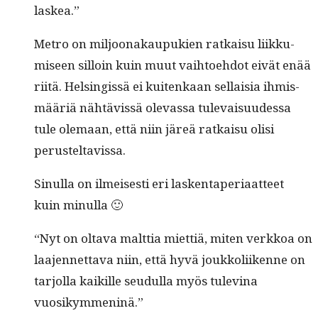
laskea.”
Metro on miljoon­akaupukien ratkaisu liikku­
miseen sil­loin kuin muut vai­h­toe­hdot eivät enää
riitä. Helsingis­sä ei kuitenkaan sel­l­aisia ihmis­
määriä nähtävis­sä olevas­sa tule­vaisu­udessa
tule ole­maan, että niin järeä ratkaisu olisi
perusteltavissa.
Sin­ul­la on ilmeis­es­ti eri lasken­ta­pe­ri­aat­teet
kuin minulla 🙂
“Nyt on olta­va malt­tia miet­tiä, miten verkkoa on
laa­jen­net­ta­va niin, että hyvä joukkoli­ikenne on
tar­jol­la kaikille seudul­la myös tulev­ina
vuosikymmeninä.”