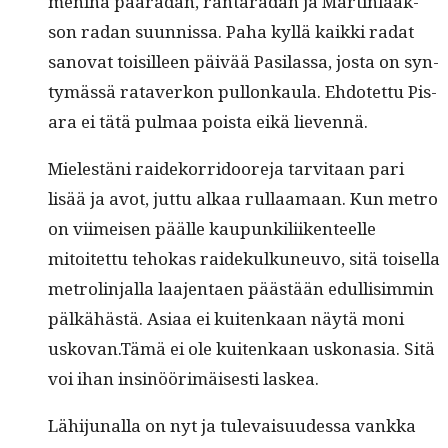
meninä pääradan, rantaradan ja Mar­tin­laak­
son radan suun­nis­sa. Paha kyl­lä kaik­ki radat
sanovat toisilleen päivää Pasi­las­sa, jos­ta on syn­
tymässä rataverkon pul­lonkaula. Ehdotet­tu Pis­
ara ei tätä pul­maa poista eikä lievennä.
Mielestäni raideko­r­ri­doore­ja tarvi­taan pari
lisää ja avot, jut­tu alkaa rul­laa­maan. Kun metro
on viimeisen päälle kaupunkili­iken­teelle
mitoitet­tu tehokas raidekulkuneu­vo, sitä toisel­la
metrolin­jal­la laa­jen­taen päästään edullisim­min
pälkähästä. Asi­aa ei kuitenkaan näytä moni
uskovan.Tämä ei ole kuitenkaan uskona­sia. Sitä
voi ihan insinöörimäis­es­ti laskea.
Lähi­ju­nal­la on nyt ja tule­vaisu­udessa vank­ka