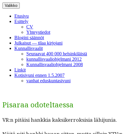
Siirry
Valikko
sisältöön
Etusivu
Esittely
CV
Yhteystiedot
Blogini säännöt
Julkaisut — tilaa kirjojani
Kunnallisvaalit
Seuraavat 400 000 helsinkiläistä
kunnallisvaaliohjelmani 2012
Kunnallisvaaliohjelmani 2008
Linkit
Kotisivuni ennen 1.5.2007
vanhat eduskuntasivuni
Pisaraa odoteltaessa
VR:n pitäisi han­kkia kak­sik­er­roksisia lähijunia.
Näitä piti han­k­ki kauan sit­ten, mut­ta sil­loin YTV:n