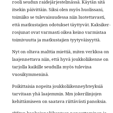
rooli seudun raide­jär­jestelmässä. Käytän sitä
itsekin päivit­täin. Sik­si olen myös huolis­sani,
toimi­iko se tule­vaisu­udessa niin luotet­tavasti,
että matkus­ta­jien odotuk­set täyt­tyvät. Kak­sik­er­
rosju­nat ovat var­masti oikea keino varmis­taa
toimivu­ut­ta ja matkus­ta­jien tyytyväisyyttä.
Nyt on olta­va malt­tia miet­tiä, miten verkkoa on
laa­jen­net­ta­va niin, että hyvä joukkoli­ikenne on
tar­jol­la kaikille seudul­la myös tulev­ina
vuosikymmeninä.
Poikit­taisia nopei­ta joukkoli­iken­ney­hteyk­siä
tarvi­taan yhä laa­jem­min. Mm jok­er­il­in­jo­jen
kehit­tämiseen on saata­va riit­tävästi panoksia.