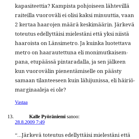
kap­a­siteet­tia? Kamp­ista pohjoiseen lähtevil­lä
raiteil­la vuoroväli ei olisi kak­si min­u­ut­tia, vaan
2 ker­taa haaro­jen määrä keskimäärin. Järkevä
toteu­tus edel­lyt­täisi mielestäni että yksi niistä
haaroista on Län­simetro. Ja kuin­ka luotet­ta­va
metro on haa­rautet­tuna eli mon­imutkaisem­
pana, etupäässä pin­taradal­la, ja sen jäl­keen
kun vuorovälin pienen­tämiselle on päästy
samaan tilanteeseen kuin lähi­ju­nis­sa, eli häir­iö­
mar­gin­aale­ja ei ole?
Vastaa
Kalle Pyöräniemi
sanoo:
28.8.2009 7:49
“…Järkevä toteu­tus edel­lyt­täisi mielestäni että