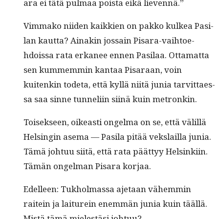
ara ei tätä pul­maa poista eikä lievennä.”
Vim­mako niiden kaikkien on pakko kulkea Pasi­
lan kaut­ta? Ainakin jos­sain Pis­ara-vai­h­toe­
hdois­sa rata erka­nee ennen Pasi­laa. Otta­mat­ta
sen kum­mem­min kan­taa Pis­araan, voin
kuitenkin tode­ta, että kyl­lä niitä junia tarvit­taes­
sa saa sinne tun­neli­in siinä kuin metronkin.
Toisek­seen, oikeasti ongel­ma on se, että välil­lä
Helsin­gin ase­ma — Pasi­la pitää vek­slail­la junia.
Tämä johtuu siitä, että rata päät­tyy Helsinki­in.
Tämän ongel­man Pis­ara korjaa.
Edelleen: Tukhol­mas­sa aje­taan vähem­min
raitein ja lai­turein enem­män junia kuin tääl­lä.
Mis­tä tämä mielestäsi johtuu?