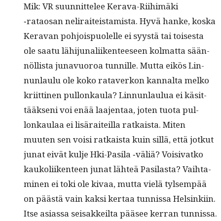
Mik: VR suun­nit­telee Ker­a­va-Riihimä­ki
‑rataosan neli­raiteis­tamista. Hyvä han­ke, kos­ka
Ker­a­van pohjois­puolelle ei syys­tä tai tois­es­ta
ole saatu lähi­ju­nali­iken­teeseen kol­mat­ta sään­
nöl­lista junavuoroa tun­nille. Mut­ta eikös Lin­
nun­laulu ole koko rataverkon kannal­ta melko
kri­it­ti­nen pul­lonkaula? Lin­nun­laulua ei käsit­
tääk­seni voi enää laa­jen­taa, joten tuo­ta pul­
lonkaulaa ei lisäraiteil­la ratkaista. Miten
muuten sen voisi ratkaista kuin sil­lä, että jotkut
junat eivät kul­je Hki-Pasi­la ‑väliä? Voisi­vatko
kaukoli­iken­teen junat lähteä Pasi­las­ta? Vai­h­t­a­
mi­nen ei toki ole kivaa, mut­ta vielä tylsem­pää
on päästä vain kak­si ker­taa tun­nis­sa Helsinki­in.
Itse asi­as­sa seisakkeil­ta pääsee ker­ran tunnissa.