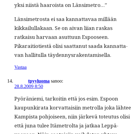
yksi niistä haaroista on Länsimetro…”
Län­simet­ros­ta ei saa kan­nat­tavaa mil­lään
kikkailul­lakaan. Se on aivan liian raskas
ratkaisu har­vaan asut­tuun Espooseen.
Pikaraiti­oti­estä olisi saat­tanut saa­da kan­nat­ta­
van hal­li­t­ul­la täydennysrakentamisella.
Vastaa
tpyyluoma
sanoo:
28.8.2009 8:50
Pyöränie­mi, tarkoitin että jos esim. Espoon
kaupunki­ra­ta kor­vat­taisi­in metrol­la joka läh­tee
Kamp­ista pohjoiseen, niin järkevä toteu­tus olisi
että juna tulee Itämetrol­ta ja jatkaa Lep­pä­