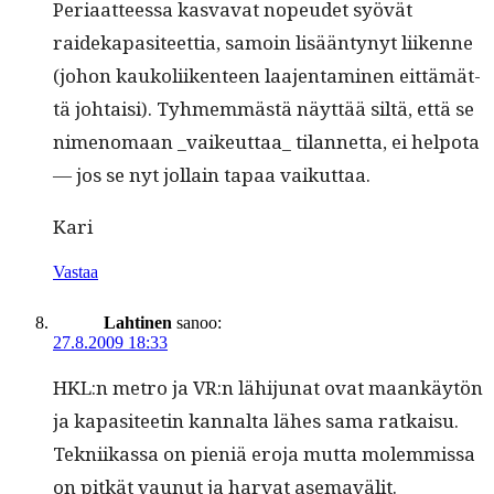
Peri­aat­teessa kas­va­vat nopeudet syövät
raideka­p­a­siteet­tia, samoin lisään­tynyt liikenne
(johon kaukoli­iken­teen laa­jen­t­a­mi­nen eit­tämät­
tä johtaisi). Tyh­mem­mästä näyt­tää siltä, että se
nimeno­maan _vaikeuttaa_ tilan­net­ta, ei helpota
— jos se nyt jol­lain tapaa vaikuttaa.
Kari
Vastaa
Lahtinen
sanoo:
27.8.2009 18:33
HKL:n metro ja VR:n lähi­ju­nat ovat maankäytön
ja kap­a­siteetin kannal­ta läh­es sama ratkaisu.
Tekni­ikas­sa on pieniä ero­ja mut­ta molem­mis­sa
on pitkät vaunut ja har­vat asemavälit.