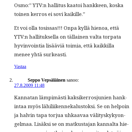
Osmo:” YTV:n hal­li­tus kaa­toi han­kkeen, kos­ka
toinen ker­ros ei sovi kaikille.”
Et voi olla tosis­sas!!! Onpa kyl­lä hienoa, että
YTV:n hal­li­tuk­sel­la on täl­lainen val­ta tor­pa­ta
hyv­in­voin­tia lisääviä toimia, että kaikkil­la
menee yhtä surkeasti.
Vastaa
Seppo Vepsäläinen
sanoo:
27.8.2009 11:48
Kan­natan lämpimästi kak­sik­er­rosju­nien han­k­
in­taa myös lähili­iken­nekalus­tok­si. Se on helpoin
ja halvin tapa tor­jua uhkaavaa väl­i­tyskyky­on­
gel­maa. Lisäk­si se on matkus­ta­jan kannal­ta hie­