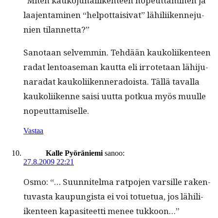
“Miten kauko­ju­nali­iken­teen nopeut­ta­mi­nen ja
laa­jen­t­a­mi­nen “helpot­taisi­vat” lähili­iken­neju­
nien tilannetta?”
San­o­taan selvem­min. Tehdään kaukoli­iken­teen
radat lentoase­man kaut­ta eli irrote­taan lähi­ju­
nara­dat kaukoli­iken­ner­adoista. Täl­lä taval­la
kaukoli­ikenne saisi uut­ta potkua myös muulle
nopeuttamiselle.
Vastaa
Kalle Pyöräniemi
sanoo:
27.8.2009 22:21
Osmo: “… Suun­nitel­ma rat­po­jen var­sille rak­en­
tu­vas­ta kaupungista ei voi totue­t­ua, jos lähili­
iken­teen kap­a­siteet­ti menee tukkoon…”