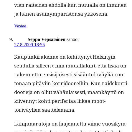
vien raitei­den ehdol­la kun muual­la on ihmi­nen
ja hänen asuinympäristön­sä ykkösenä.
Vastaa
Seppo Vepsäläinen
sanoo:
27.8.2009 18:55
Kaupunki­rakenne on kehit­tynyt Helsin­gin
seudul­la silleen ( niin muual­lakin), että lisää on
raken­net­tu ensisi­jais­es­ti sisään­tuloväyliä ruo­
ton­aan pitävi­in kor­ri­door­ei­hin. Kun raideko­r­ri­
doore­ja on ollut vähän­lais­es­ti, maankäyt­tö on
kiiven­nyt kohti per­ife­ri­aa liikaa moot­
toriväylien saattelemana.
Lähi­ju­nara­to­ja on laa­jen­net­tu viime vuosikym­