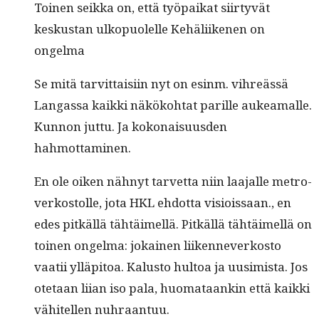
Toinen seik­ka on, että työ­paikat siir­tyvät
keskus­tan ulkop­uolelle Kehäli­ike­nen on
ongelma
Se mitä tarvit­taisi­in nyt on esinm. vihreässä
Lan­gas­sa kaik­ki näköko­htat par­ille aukea­malle.
Kun­non jut­tu. Ja kokon­aisu­us­den
hahmottaminen.
En ole oiken näh­nyt tarvet­ta niin laa­jalle metro­
verkos­tolle, jota HKL ehdot­ta visiois­saan., en
edes pitkäl­lä tähtäimel­lä. Pitkäl­lä tähtäimel­lä on
toinen ongel­ma: jokainen liiken­n­ev­erkos­to
vaatii ylläpi­toa. Kalus­to hul­toa ja uusimista. Jos
ote­taan liian iso pala, huo­mataankin että kaik­ki
vähitellen nuhraantuu.