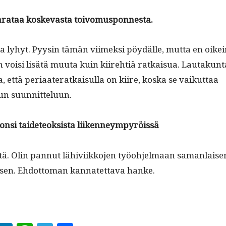
arataa koskev­as­ta toivomusponnesta.
a lyhyt. Pyysin tämän viimek­si pöy­dälle, mut­ta en oike
 voisi lisätä muu­ta kuin kiire­htiä ratkaisua. Lau­takun­t
, että peri­aat­er­atkaisul­la on kiire, kos­ka se vaikut­taa
un suunnitteluun.
pon­si taide­teok­sista liikenneympyröissä
ä. Olin pan­nut lähivi­ikko­jen työo­hjel­maan saman­laise
isen. Ehdot­toman kan­natet­ta­va hanke.