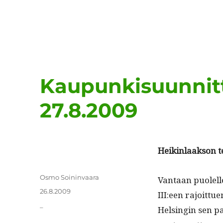
Kaupunkisuunnitt
27.8.2009
Heikin­laak­son
Kirjoittaja
Osmo Soininvaara
Van­taan puolell
Julkaistu
26.8.2009
III:een rajoittu
Kategoriat
_
Helsin­gin sen pa