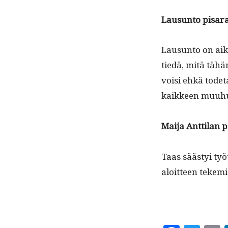
Lausun­to pis­ar
Lausun­to on aik
tiedä, mitä tähän
voisi ehkä tode­ta
kaik­keen muuh
Mai­ja Antti­lan 
Taas säästyi työt
aloit­teen tekem