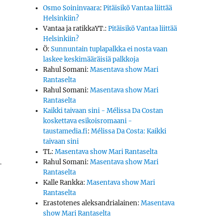
Osmo Soininvaara
:
Pitäisikö Vantaa liittää
Helsinkiin?
Vantaa ja ratikkaYT.
:
Pitäisikö Vantaa liittää
Helsinkiin?
Ö
:
Sunnuntain tuplapalkka ei nosta vaan
laskee keskimääräisiä palkkoja
Rahul Somani
:
Masentava show Mari
Rantaselta
Rahul Somani
:
Masentava show Mari
Rantaselta
Kaikki taivaan sini - Mélissa Da Costan
koskettava esikoisromaani -
taustamedia.fi
:
Mélissa Da Costa: Kaikki
taivaan sini
TL
:
Masentava show Mari Rantaselta
­
Rahul Somani
:
Masentava show Mari
Rantaselta
Kalle Rankka
:
Masentava show Mari
Rantaselta
Erastotenes aleksandrialainen
:
Masentava
show Mari Rantaselta