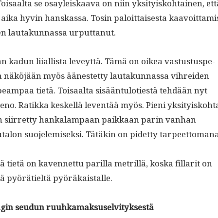
Toisaal­ta se osayleiskaa­va on niin yksi­tyisko­htainen, ett
aika hyvin han­skas­sa. Tosin paloit­tais­es­ta kaavoit­tami
en lau­takun­nas­sa urputtanut.
 kadun liial­lista lev­eyt­tä. Tämä on oikea vas­tus­tus­pe­
on näköjään myös äänestet­ty lau­takun­nas­sa vihrei­den
eam­paa tietä. Toisaal­ta sisään­tu­loti­estä tehdään nyt
no. Ratik­ka keskel­lä lev­en­tää myös. Pieni yksi­tyisko­h­t
on siir­ret­ty han­kalam­paan paikkaan parin van­han
­talon suo­jelemisek­si. Tätäkin on pidet­ty tarpeettoman
 tietä on kaven­net­tu par­il­la metril­lä, kos­ka fil­lar­it on
iselä pyörätieltä pyöräkaistalle.
n­gin seudun ruuhkamaksuselvityksestä