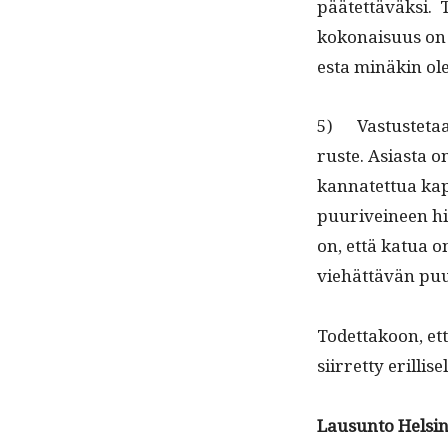
päätet­täväk­si. 
kokon­aisu­us on 
es­ta minäkin ol
5) Vas­tuste­taan
ruste. Asi­as­ta 
kan­natet­tua kap
puurivei­neen hie
on, että kat­ua 
viehät­tävän puu
Todet­takoon, että
siir­ret­ty eril­l
Lausun­to Helsi