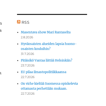
RSS
in
a
Masentava show Mari Rantaselta
2.8.2026
Hyväosaisten alueiden lapsia huono-
osaisten kouluihin?
31.7.2026
Pitäisikö Vantaa liittää Helsinkiin?
23.7.2026
EU pilaa ilmastopolitiikkaansa
n
22.7.2026
On virhe kieltää Suomessa opiskelevia
ottamasta perhettään mukaan.
22.7.2026