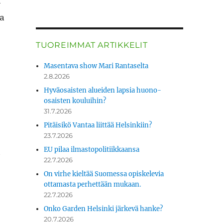
­
aa
TUOREIMMAT ARTIKKELIT
Masentava show Mari Rantaselta
2.8.2026
Hyväosaisten alueiden lapsia huono-
osaisten kouluihin?
31.7.2026
Pitäisikö Vantaa liittää Helsinkiin?
23.7.2026
EU pilaa ilmastopolitiikkaansa
ä
22.7.2026
On virhe kieltää Suomessa opiskelevia
ottamasta perhettään mukaan.
22.7.2026
Onko Garden Helsinki järkevä hanke?
20.7.2026