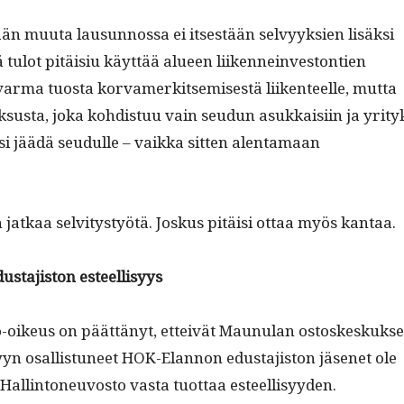
än muu­ta lausun­nos­sa ei itses­tään selvyyk­sien lisäk­si
ä tulot pitäi­siu käyt­tää alueen liiken­nein­ve­ston­tien
ar­ma tuos­ta kor­vamerk­it­semis­es­tä liiken­teelle, mut­ta
sus­ta, joka kohdis­tuu vain seudun asukkaisi­in ja yri­ty
isi jäädä seudulle – vaik­ka sit­ten alen­ta­maan
n jatkaa selvi­tystyötä. Joskus pitäisi ottaa myös kantaa.
­ta­jis­ton esteellisyys
o-oikeus on päät­tänyt, etteivät Maunulan ostoskeskuk­s
lyyn osal­lis­tuneet HOK-Elan­non edus­ta­jis­ton jäsenet ole
ä Hallintoneu­vos­to vas­ta tuot­taa esteellisyyden.