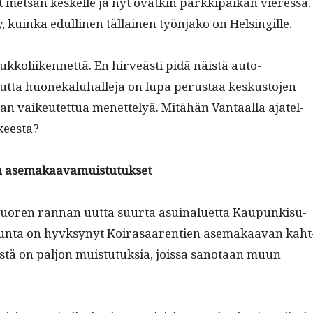
t met­sän keskelle ja nyt ovatkin parkkipaikan vier­essä.
 kuin­ka edulli­nen täl­lainen työn­jako on Helsingille.
oukkoli­iken­net­tä. En hirveästi pidä näistä auto­
­ta huonekaluhalle­ja on lupa perus­taa keskus­to­jen
an vaikeutet­tua menet­te­lyä. Mitähän Van­taal­la ajatel­
keesta?
en asemakaavamuistutukset
oren ran­nan uut­ta suur­ta asuinaluet­ta Kaupunkisu­
takun­ta on hyvksynyt Koirasaar­en­tien ase­makaa­van kaht
tä on paljon muis­tu­tuk­sia, jois­sa san­o­taan muun