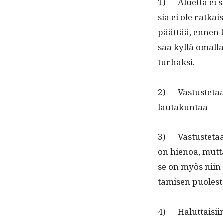
1) Aluet­ta ei sa
sia ei ole ratkais
päät­tää, ennen 
saa kyl­lä oma­l­l
turhaksi.
2) Vas­tuste­taan
lautakuntaa
3) Vas­tuste­taa
on hienoa, mut­ta
se on myös niin h
tamisen puoles­t
4) Halut­taisi­in