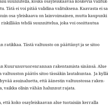
isi suun­nitel­la, kos­ka osayleiskaavaa koske­via val­i­tuk
tu. Tätä ei voi pitää valid­i­na val­i­tuk­se­na. Kaavas­ta ei s
kuin osa-yleiskaa­va on lain­voimainen, mut­ta kaupun­ki
a riskil­lään tehdä suun­nit­telua, joka voi osoit­tau­tua
 ratikkaa. Tästä val­tu­us­to on päät­tänyt ja se sitoo
n Kuu­runuvuoren­ran­nan rak­en­tamista sinän­sä. Alue
 val­tu­us­ton päätös sitoo tässäkin lau­takun­taa. Ja kyl­l
yvää asuinaluet­ta, että äänestin val­tu­us­tossa rak­en­
a, vaik­ka olisin vähän halun­nut rajata.
, että koko osayleiskaa­van alue tuo­taisi­in ker­ral­la