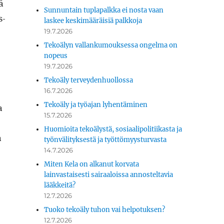
ä
Sunnuntain tuplapalkka ei nosta vaan
s­
laskee keskimääräisiä palkkoja
19.7.2026
Tekoälyn vallankumouksessa ongelma on
nopeus
19.7.2026
Tekoäly terveydenhuollossa
16.7.2026
Tekoäly ja työajan lyhentäminen
a
15.7.2026
Huomioita tekoälystä, sosiaalipolitiikasta ja
a
työnvälityksestä ja työttömyysturvasta
14.7.2026
Miten Kela on alkanut korvata
lainvastaisesti sairaaloissa annosteltavia
lääkkeitä?
12.7.2026
Tuoko tekoäly tuhon vai helpotuksen?
12.7.2026