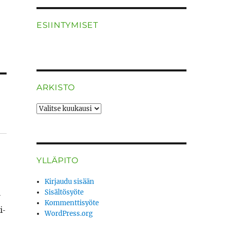
ESIINTYMISET
ARKISTO
ARKISTO
YLLÄPITO
Kirjaudu sisään
Sisältösyöte
­
Kommenttisyöte
i­
WordPress.org