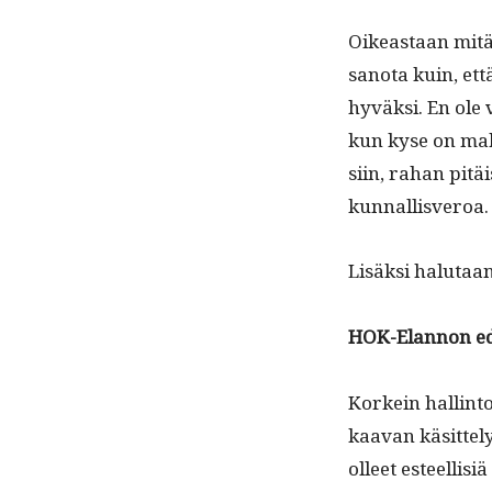
Oikeas­t­aan mitä
san­o­ta kuin, ett
hyväk­si. En ole v
kun kyse on mak­
si­in, rahan pitä
kunnallisveroa.
Lisäk­si halu­taa
HOK-Elan­non edus
Korkein hallint
kaa­van käsit­te­
olleet esteel­lisi