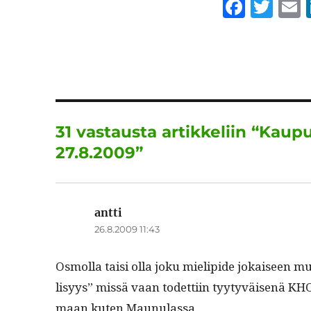
F
T
a
w
c
it
a
e
te
l
b
r
o
31 vastausta artikkeliin “Kau
o
27.8.2009”
k
antti
sanoo:
26.8.2009 11:43
Osmol­la taisi olla joku mielipi­de jokaiseen m
lisyys” mis­sä vaan todet­ti­in tyy­tyväisenä KH
maan kuten Maunulassa.