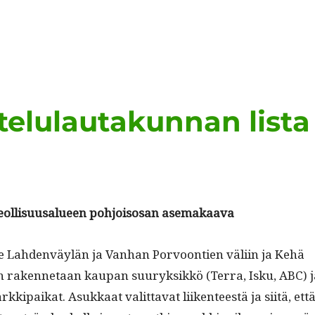
elulautakunnan lista
 teol­lisu­usalueen pohjoisosan asemakaava
e Lah­den­väylän ja Van­han Por­voon­tien väli­in ja Kehä
en raken­netaan kau­pan suuryk­sikkö (Ter­ra, Isku, ABC) 
rkkipaikat. Asukkaat valit­ta­vat liiken­teestä ja siitä, ett