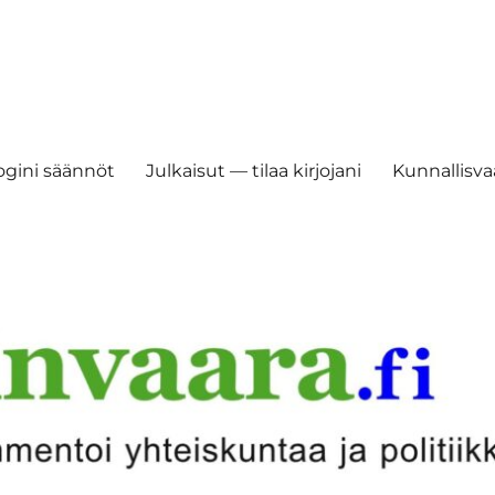
ogini säännöt
Julkaisut — tilaa kirjojani
Kunnallisvaa