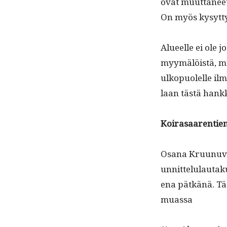
ovat muut­ta­nee
On myös kysyt­ty,
Alueelle ei ole j
myymälöistä, mut
ulkop­uolelle ilm
laan tästä hank
Koirasaar­en­ti
Osana Kru­unuvu
un­nit­telu­lau­
e­na pätkänä. Täs
muassa