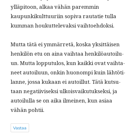
ylläpi­toon, alkaa vähän parem­min
kaupunkikult­tuuri­in sopi­va rautatie tul­la
kum­man houkut­tel­e­vak­si vaihtoehdoksi.
Mut­ta tätä ei ymmär­retä, kos­ka yksit­täisen
henkilön etu on aina vai­h­taa henkilöau­toilu­
un. Mut­ta lop­putu­los, kun kaik­ki ovat vai­h­ta­
neet autoilu­un, onkin huonom­pi kuin lähtöti­
lanne, jos­sa kukaan ei autoil­lut. Tätä kut­su­
taan negati­ivisek­si ulkois­vaiku­tuk­sek­si, ja
autoilul­la se on aika ilmeinen, kun asi­aa
vähän pohtii.
Vastaa