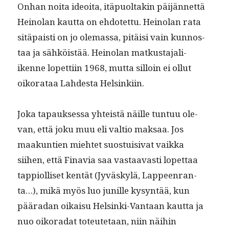
Onhan noi­ta ideoita, itäpuoltakin päi­jän­net­tä
Heinolan kaut­ta on ehdotet­tu. Heinolan rata
sitä­paisti on jo ole­mas­sa, pitäisi vain kun­nos­
taa ja sähköistää. Heinolan matkus­ta­jali­
ikenne lopet­ti­in 1968, mut­ta sil­loin ei ollut
oiko­rataa Lahdes­ta Helsinkiin.
Joka tapauk­ses­sa yhteistä näille tun­tuu ole­
van, että joku muu eli val­tio mak­saa. Jos
maakun­tien miehtet suos­tu­isi­vat vaik­ka
siihen, että Finavia saa vas­taavasti lopet­taa
tap­pi­ol­liset ken­tät (Jyväskylä, Lappeen­ran­
ta…), mikä myös luo junille kysyn­tää, kun
pääradan oikaisu Helsin­ki-Van­taan kaut­ta ja
nuo oiko­ra­dat toteutetaan, niin näi­hin