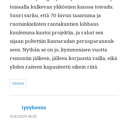
toisaal­la kulke­van ykköstien kanssa toteudu.
Suuri surku, että 70-luvun taan­tu­ma ja
ruotsinkielis­ten rantakun­tien lob­baus
kuulem­ma kaa­toi pro­jek­tin, ja rahat sen
sijaan poltet­ti­in Rantaradan perus­paran­nuk­
seen. Nythän se on jo, kym­menisen vuot­ta
remon­tin jäl­keen, jälleen kor­jaus­ta vail­la, eikä
yhden raiteen kap­a­siteet­ti oikein riitä.
Vastaa
tpyyluoma
sanoo:
19.8.2009 18:30