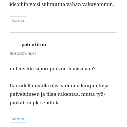
ideoihin voisi suh­tau­tua vähän vakavammin.
Vastaa
patentiton
sanoo:
19.8.2009 18:41
mitens hki-sipoo-por­voo-lovi­isa väli?
Itäu­udel­la­maal­la olisi valmi­ita kaupunke­ja
palveluineen ja tilaa rak­en­taa, mut­ta työ­
paikat on pk-seudulla
Vastaa