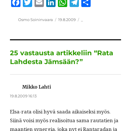
F
T
E
Li
W
T
S
a
w
m
n
h
el
h
c
it
ai
k
at
e
a
Kirjoittaja
Julkaistu
Kategoriat
Osmo Soininvaara
19.8.2009
_
e
te
l
e
s
g
re
b
r
d
A
r
o
I
p
a
25 vastausta artikkeliin “Rata
o
n
p
m
Lahdesta Jämsään?”
k
Mikko Lahti
sanoo:
19.8.2009 16:13
Elsa-rata olisi hyvä saa­da aikaisek­si myös.
Siinä voisi myös real­isoitua sama rauta­tien ja
maantien syn­er­gia, joka nyt ei Rantaradan ja