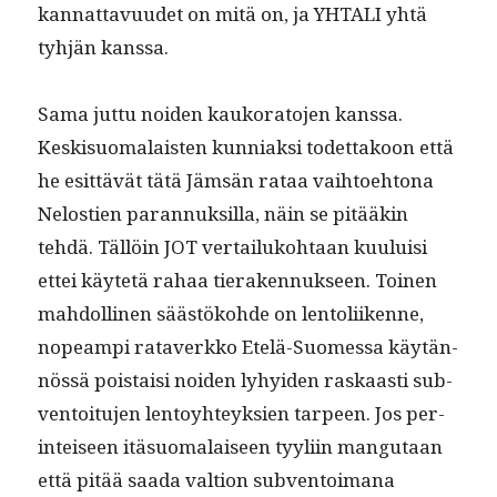
kan­nat­tavu­udet on mitä on, ja YHTALI yhtä
tyhjän kanssa.
Sama jut­tu noiden kauko­ra­to­jen kanssa.
Keskisuo­ma­lais­ten kun­ni­ak­si todet­takoon että
he esit­tävät tätä Jäm­sän rataa vai­h­toe­htona
Nelostien paran­nuk­sil­la, näin se pitääkin
tehdä. Täl­löin JOT ver­tailuko­htaan kuu­luisi
ettei käytetä rahaa tier­aken­nuk­seen. Toinen
mah­dolli­nen säästöko­hde on lentoli­ikenne,
nopeampi rataverkko Etelä-Suomes­sa käytän­
nössä pois­taisi noiden lyhyi­den raskaasti sub­
ven­toitu­jen lentoy­hteyk­sien tarpeen. Jos per­
in­teiseen itä­suo­ma­laiseen tyyli­in mangutaan
että pitää saa­da val­tion sub­ven­toimana