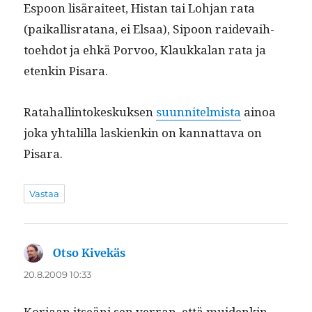
Espoon lisäraiteet, His­tan tai Loh­jan rata
(paikallis­ratana, ei Elsaa), Sipoon raide­vai­h­
toe­hdot ja ehkä Por­voo, Klaukkalan rata ja
etenkin Pisara.
Rata­hallintokeskuk­sen
suun­nitelmista
ain­oa
joka yhtalil­la lask­ienkin on kan­nat­ta­va on
Pisara.
Vastaa
Otso Kivekäs
sanoo:
20.8.2009 10:33
Kor­jaan itseäni sen ver­ran, että muidenkin