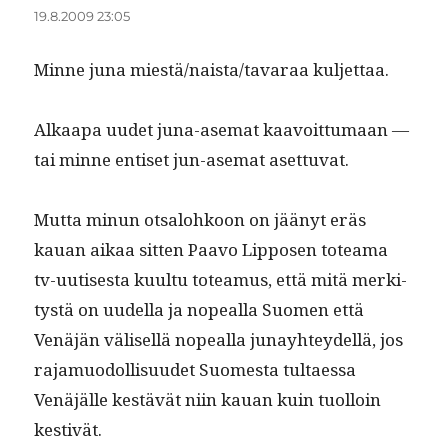
19.8.2009 23:05
Minne juna miestä/naista/tavaraa kuljettaa.
Alka­a­pa uudet juna-ase­mat kaavoit­tumaan —
tai minne entiset jun-ase­mat asettuvat.
Mut­ta min­un otsa­lohkoon on jäänyt eräs
kauan aikaa sit­ten Paa­vo Lip­posen totea­ma
tv-uutis­es­ta kuul­tu totea­mus, että mitä merk­i­
tys­tä on uudel­la ja nopeal­la Suomen että
Venäjän välisel­lä nopeal­la junay­htey­del­lä, jos
raja­muodol­lisu­udet Suomes­ta tul­taes­sa
Venäjälle kestävät niin kauan kuin tuol­loin
kestivät.