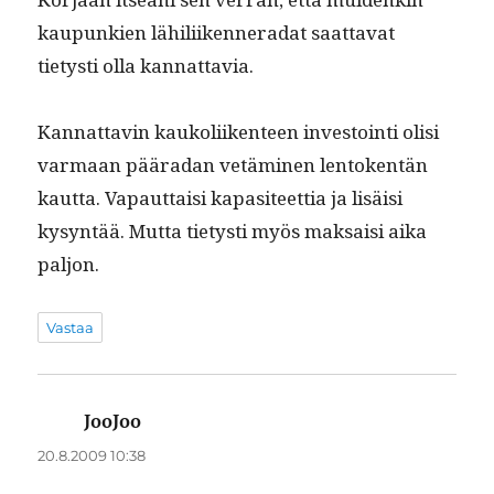
kaupunkien lähili­iken­ner­a­dat saat­ta­vat
tietysti olla kannattavia.
Kan­nat­tavin kaukoli­iken­teen investoin­ti olisi
var­maan pääradan vetämi­nen lento­ken­tän
kaut­ta. Vapaut­taisi kap­a­siteet­tia ja lisäisi
kysyn­tää. Mut­ta tietysti myös mak­saisi aika
paljon.
Vastaa
JooJoo
sanoo:
20.8.2009 10:38