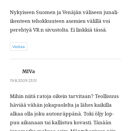
Nykyiseen Suomen ja Venäjän väliseen junali­
iken­teen tehokku­u­teen asemien välil­lä voi
pere­htyä VR:n sivus­tol­ta. Ei linkkiä tässä.
Vastaa
MIVa
sanoo:
19.8.2009 23:51
Mihin niitä rato­ja oikein tarvi­taan? Teol­lisu­us
häviää vähän joka­puolelta ja läh­es kaikil­la
alkaa olla joku auton­räp­pänä. Toki öljy lop­
puu aikanaan tai kallis­tuu kovasti. Tänään