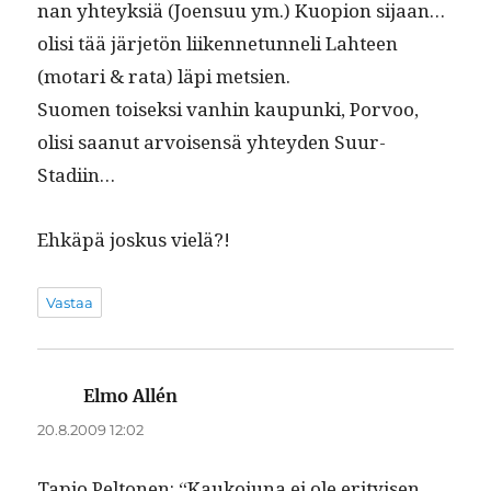
nan yhteyk­siä (Joen­suu ym.) Kuo­pi­on sijaan…
olisi tää jär­jetön liiken­netun­neli Lah­teen
(motari & rata) läpi metsien.
Suomen toisek­si van­hin kaupun­ki, Por­voo,
olisi saanut arvoisen­sä yhtey­den Suur-
Stadiin…
Ehkäpä joskus vielä?!
Vastaa
Elmo Allén
sanoo:
20.8.2009 12:02
Tapio Pel­to­nen: “Kauko­ju­na ei ole eri­tyisen