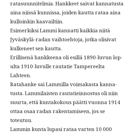
rata­su­un­nitelmia. Han­kkeet sai­vat kan­na­tus­ta
aina niis­sä kun­nis­sa, joiden kaut­ta rataa aina
kul­loinkin kaavailtiin.
Esimerkik­si Lam­mi kan­nat­ti kaikkia niitä
Jyväskylä-radan vai­h­toe­hto­ja, jot­ka oli­si­vat
kulke­neet sen kautta.
Eril­lisenä han­kkeena oli esil­lä 1890-luvun lop­
ul­ta 1910-luvulle rautatie Tam­pereelta
Lahteen.
Rata­hanke sai Lam­mil­la voimakas­ta kan­na­
tus­ta. Lam­mi­lais­ten rautatiein­nos­tus oli niin
suur­ta, että kun­takok­ous päät­ti vuon­na 1914
ottaa osaa radan rak­en­tamiseen, jos se
toteutuu.
Lam­min kun­ta lupasi rataa varten 10 000