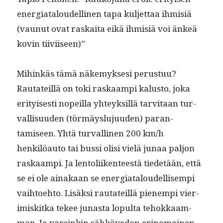
ener­giat­aloudelli­nen tapa kul­jet­taa ihmisiä
(vaunut ovat raskai­ta eikä ihmisiä voi änkeä
kovin tiiviiseen)”
Mihinkäs tämä näke­myk­sesi perus­tuu?
Rautateil­lä on toki raskaampi kalus­to, joka
eri­tyis­es­ti nopeil­la yhteyk­sil­lä tarvi­taan tur­
val­lisu­u­den (tör­mäys­lu­ju­u­den) paran­
tamiseen. Yhtä tur­valli­nen 200 km/h
henkilöau­to tai bus­si olisi vielä junaa paljon
raskaampi. Ja lentoli­iken­teestä tiede­tään, että
se ei ole ainakaan se ener­giat­aloudel­lisem­pi
vai­h­toe­hto. Lisäk­si rautateil­lä pienem­pi vier­
im­iskit­ka tekee junas­ta lop­ul­ta tehokkaam­
man. Ja varsinkin sähköve­don eri­no­mainen