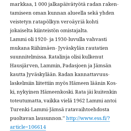
markkaa, 1 000 jalka­päivä­työtä radan rak­en­
tamiseen oman kun­nan alueel­la sekä yhden
veis­te­tyn rat­apölkyn veroäyriä kohti
jokaiselta kiin­teistön omistajalta.
Lam­mi oli 1920- ja 1930-luvul­la vah­vasti
mukana Riihimäen- Jyväskylän rauta­tien
suun­nitelmis­sa. Ratal­in­ja olisi kulkenut
Hausjär­ven, Lam­min, Padasjoen ja Jäm­sän
kaut­ta Jyväskylään. Radan kan­nat­tavu­us­
laskelmi­in liitet­ti­in myös Hämeen läänin Kos­
ki, nykyi­nen Hämeenkos­ki. Rata jäi kuitenkin
toteu­tu­mat­ta, vaik­ka vielä 1962 Lam­mi antoi
Turen­ki-Lam­mi-Jäm­sä ratavai­h­toe­hdos­ta
puolta­van lausun­non.”
http://www.ess.fi/?
article=106614