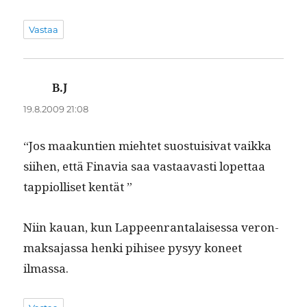
Vastaa
B.J
sanoo:
19.8.2009 21:08
“Jos maakun­tien miehtet suos­tu­isi­vat vaik­ka
siihen, että Finavia saa vas­taavasti lopet­taa
tap­pi­ol­liset kentät ”
Niin kauan, kun Lappeen­ran­ta­laises­sa veron­
mak­sa­jas­sa hen­ki pihisee pysyy koneet
ilmassa.