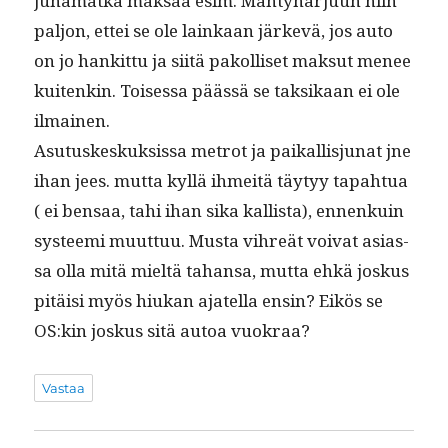
juna­mat­ka mak­saa esim. Män­ty­har­ju­un niin
paljon, ettei se ole lainkaan järkevä, jos auto
on jo han­kit­tu ja siitä pakol­liset mak­sut menee
kuitenkin. Toises­sa päässä se tak­sikaan ei ole
ilmainen.
Asu­tuskeskuk­sis­sa metrot ja paikallisju­nat jne
ihan jees. mut­ta kyl­lä ihmeitä täy­tyy tapah­tua
( ei ben­saa, tahi ihan sika kallista), ennenkuin
sys­tee­mi muut­tuu. Mus­ta vihreät voivat asi­as­
sa olla mitä mieltä tahansa, mut­ta ehkä joskus
pitäisi myös hiukan ajatel­la ensin? Eikös se
OS:kin joskus sitä autoa vuokraa?
Vastaa