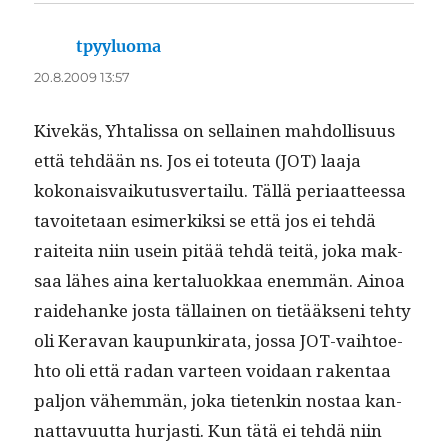
tpyyluoma
sanoo:
20.8.2009 13:57
Kivekäs, Yhtalis­sa on sel­l­ainen mah­dol­lisu­us
että tehdään ns. Jos ei toteu­ta (JOT) laa­ja
kokon­ais­vaiku­tusver­tailu. Täl­lä peri­aat­teessa
tavoite­taan esimerkik­si se että jos ei tehdä
raitei­ta niin usein pitää tehdä teitä, joka mak­
saa läh­es aina ker­talu­okkaa enem­män. Ain­oa
raide­hanke jos­ta täl­lainen on tietääk­seni tehty
oli Ker­a­van kaupunki­ra­ta, jos­sa JOT-vai­h­toe­
hto oli että radan var­teen voidaan rak­en­taa
paljon vähem­män, joka tietenkin nos­taa kan­
nat­tavu­ut­ta hur­jasti. Kun tätä ei tehdä niin