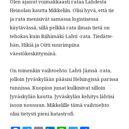
Olen ajanut voimakkaasti rataa Lahdes­ta
Heinolan kaut­ta Mikke­li­in. Olisi hyvä, että tie
ja rata meni­sivät samas­sa logis­tises­sa
käytävässä, sil­lä pelkkä rata ilman tietä on
tehokas kuin Riihimä­ki-Lahti ‑rata. Tiedät­te­
hän, Hik­iä ja Oit­ti suurimp­ina
väestökeskittyminä.
On toinenkin vai­h­toe­hto: Lahti-Jäm­sä ‑rata,
jol­loin Jyväskylään pää­sisi Helsingis­sä paris­sa
tun­nis­sa. Kuo­pi­on junat kulk­i­si­vat sil­loin
Jyväskylän kaut­ta. Jyväskylän kehi­tys lähtisi
isoon nousu­un. Mikke­lille tämä vai­h­toe­hto
olisi tietysti pieni katastrofi.