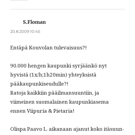
S.Floman
sanoo:
20.8.2009 10:45
Entäpä Kou­volan tulevaisuus?!
90.000 hen­gen kaupun­ki syr­jäänkö nyt
hyvistä (1x/h;1h20min) yhteyk­sistä
pääkaupunkiseudulle?!
Rato­ja kaikki­in pääil­man­su­un­ti­in, ja
viimeinen suo­ma­lainen kaupunki­ase­ma
ennen Viipuria & Pietaria!
Olispa Paa­vo L. aikanaan ajanut koko itä­su­un­