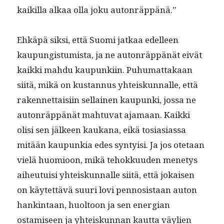
kaikil­la alkaa olla joku autonräppänä.”
Ehkäpä sik­si, että Suo­mi jatkaa edelleen
kaupungis­tu­mista, ja ne auton­räp­pänät eivät
kaik­ki mah­du kaupunki­in. Puhu­mat­takaan
siitä, mikä on kus­tan­nus yhteiskun­nalle, että
raken­net­taisi­in sel­l­ainen kaupun­ki, jos­sa ne
auton­räp­pänät mah­tu­vat aja­maan. Kaik­ki
olisi sen jäl­keen kaukana, eikä tosi­asi­as­sa
mitään kaupunkia edes syn­ty­isi. Ja jos ote­taan
vielä huomioon, mikä tehokku­u­den mene­tys
aiheu­tu­isi yhteiskun­nalle siitä, että jokaisen
on käytet­tävä suuri lovi pen­no­sis­taan auton
han­k­in­taan, huoltoon ja sen ener­gian
ostamiseen ja yhteiskun­nan kaut­ta väylien