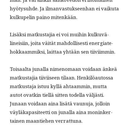
hyö­ty­suhde. Ja ilman­vas­tuk­seen­han ei vaiku­ta
kulku­pelin paino mitenkään.
Lisäk­si matkus­ta­jia ei voi mui­hin kulku­vä­
lineisi­in, joi­ta väität mah­dol­lis­es­ti ener­giate­
hokkaam­mik­si, lait­taa yhtään sen tiiviimmin.
Toisaal­ta junal­la nimeno­maan voidaan änkeä
matkus­ta­jia tiivi­iseen tilaan. Henkilöau­tossa
matkus­ta­ja istuu kyl­lä ahtaam­min, mut­ta
autot ovatkin tiel­lä sit­ten todel­la väljästi.
Junaan voidaan aina lisätä vaunu­ja, jol­loin
väyläka­p­a­siteet­ti on junal­la aina moninker­
tainen maantiehen verrattuna.