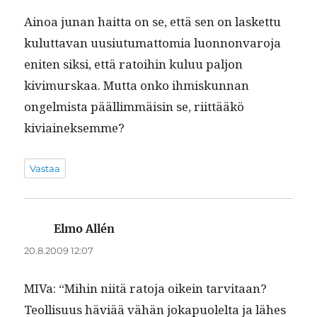
Ain­oa junan hait­ta on se, että sen on las­ket­tu
kulut­ta­van uusi­u­tu­mat­to­mia luon­non­va­ro­ja
eniten sik­si, että ratoi­hin kuluu paljon
kivimurskaa. Mut­ta onko ihmiskun­nan
ongelmista pääl­lim­mäisin se, riit­tääkö
kiviaineksemme?
Vastaa
Elmo Allén
sanoo:
20.8.2009 12:07
MIVa: “Mihin niitä rato­ja oikein tarvi­taan?
Teol­lisu­us häviää vähän joka­puolelta ja läh­es