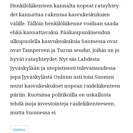
Henkilöli­iken­teen kannal­ta nopeat ratay­htey­
det kan­nat­taa rak­en­taa kasvukeskuk­sien
välille. Täl­löin henkilöli­ikenne voidaan saa­da
ehkä kan­nat­tavak­si. Pääkaupunkiseudun
ulkop­uolel­la kasvukeskuk­sia Suomes­sa ovat
ovat Tam­pereen ja Turun seudut, joi­hin on jo
hyvät ratay­htey­det. Nyt siis Lahdes­ta
Jyväskylään ja utopis­tis­es­ti tule­vaisu­udessa
jopa Jyväskylästä Oulu­un asti toisi Suomen
muut kasvukeskuk­set nopean raideli­iken­teen
piiri­in. Ruot­sis­sa poli­tikoil­la on uskallus­ta
tehdä iso­ja investoin­te­ja raideli­iken­teeseen,
mut­ta Suomes­sa ei
Vastaa