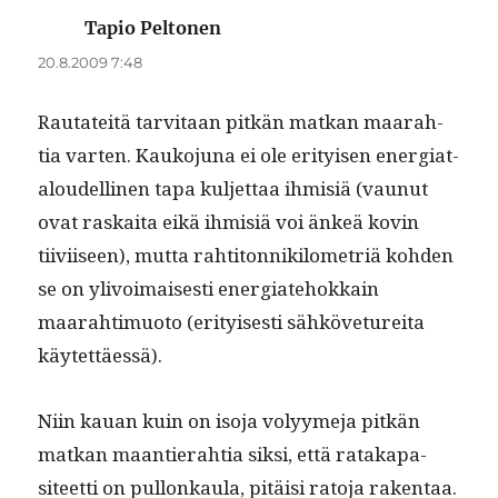
Tapio Peltonen
sanoo:
20.8.2009 7:48
Rautateitä tarvi­taan pitkän matkan maarah­
tia varten. Kauko­ju­na ei ole eri­tyisen ener­giat­
aloudelli­nen tapa kul­jet­taa ihmisiä (vaunut
ovat raskai­ta eikä ihmisiä voi änkeä kovin
tiivi­iseen), mut­ta rahti­ton­nikilo­metriä kohden
se on ylivoimais­es­ti ener­giate­hokkain
maarah­timuo­to (eri­tyis­es­ti sähköve­ture­i­ta
käytettäessä).
Niin kauan kuin on iso­ja volyyme­ja pitkän
matkan maantier­ah­tia sik­si, että rataka­p­a­
siteet­ti on pul­lonkaula, pitäisi rato­ja rakentaa.