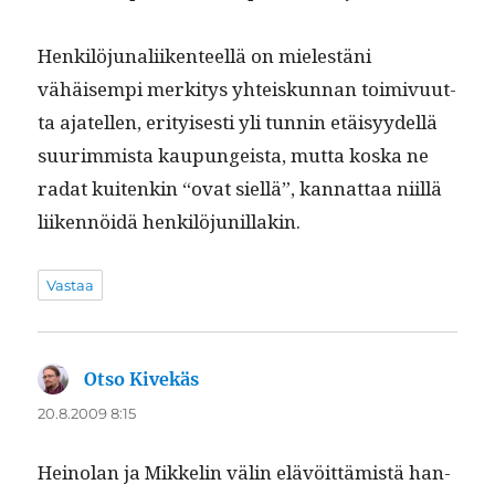
Henkilöju­nali­iken­teel­lä on mielestäni
vähäisem­pi merk­i­tys yhteiskun­nan toimivu­ut­
ta ajatellen, eri­tyis­es­ti yli tun­nin etäisyy­del­lä
suurim­mista kaupungeista, mut­ta kos­ka ne
radat kuitenkin “ovat siel­lä”, kan­nat­taa niil­lä
liiken­nöidä henkilöjunillakin.
Vastaa
Otso Kivekäs
sanoo:
20.8.2009 8:15
Heinolan ja Mikke­lin välin elävöit­tämistä han­