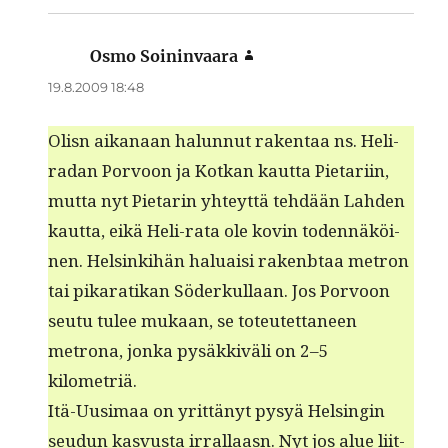
Osmo Soininvaara
sanoo:
19.8.2009 18:48
Olisn aikanaan halun­nut rak­en­taa ns. Heli-
radan Por­voon ja Kotkan kaut­ta Pietari­in,
mut­ta nyt Pietarin yhteyt­tä tehdään Lah­den
kaut­ta, eikä Heli-rata ole kovin toden­näköi­
nen. Helsinki­hän halu­aisi rak­enbtaa metron
tai pikaratikan Söderkul­laan. Jos Por­voon
seu­tu tulee mukaan, se toteutet­ta­neen
metrona, jon­ka pysäkkiväli on 2–5
kilometriä.
Itä-Uusi­maa on yrit­tänyt pysyä Helsin­gin
seudun kasvus­ta irral­laasn. Nyt jos alue liit­