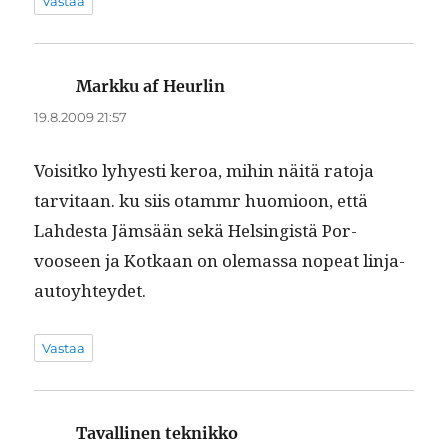
Vastaa
Markku af Heurlin
sanoo:
19.8.2009 21:57
Voisitko lyhyesti keroa, mihin näitä rato­ja
tarvi­taan. ku siis otammr huomioon, että
Lahdes­ta Jäm­sään sekä Helsingistä Por­
vooseen ja Kotkaan on ole­mas­sa nopeat linja-
autoyhteydet.
Vastaa
Tavallinen teknikko
sanoo: