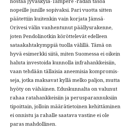
nos­taa Jyväskylä-Tam­pere ‑radan tasoa
nopeille junille sopi­vak­si. Pari vuot­ta sit­ten
päätet­ti­in kuitenkin vain kor­ja­ta Jäm­sä-
Orivesi välin van­hen­tunut päällysrakenne,
joten Pen­dolinotkin köröt­televät edelleen
sataakah­takymp­piä tuol­la välil­lä. Tämä on
hyvä esimerk­ki siitä, miten Suomes­sa ei oikein
halu­ta investoi­da kun­nol­la infra­hankkeisi­in,
vaan tehdään täl­laisia aneemisia kom­pro­mis­
se­ja, jot­ka mak­sa­vat kyl­lä melko paljon, mut­ta
hyö­ty on vähäi­nen. Eduskunnal­ta on val­unut
rahaa rata­hankkeisi­in ja perus­paran­nuk­si­in
tipoit­tain, jol­loin määräti­etoinen kehit­tämi­nen
ei onnis­tu ja rahalle saata­va vas­tine ei ole
paras mahdollinen.