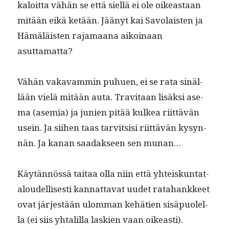
kaloit­ta vähän se että siel­lä ei ole oikeas­t­aan
mitään eikä ketään. Jäänyt kai Savolais­ten ja
Hämäläis­ten raja­maana aikoinaan
asuttamatta?
Vähän vakavam­min puhuen, ei se rata sinäl­
lään vielä mitään auta. Trav­i­taan lisäk­si ase­
ma (asemia) ja junien pitää kulkea riit­tävän
usein. Ja siihen taas tarvit­sisi riit­tävän kysyn­
nän. Ja kanan saadak­seen sen munan…
Käytän­nössä taitaa olla niin että yhteiskun­tat­
aloudel­lis­es­ti kan­nat­ta­vat uudet rata­hankkeet
ovat jär­jestään ulom­man kehä­tien sisäpuolel­
la (ei siis yhtalil­la lask­ien vaan oikeasti).