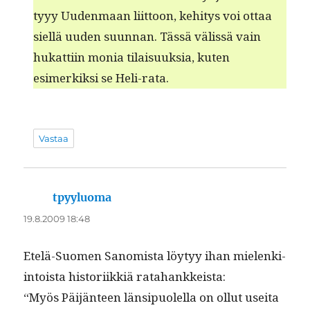
tyyy Uuden­maan liit­toon, kehi­tys voi ottaa
siel­lä uuden suun­nan. Tässä välis­sä vain
hukat­ti­in monia tilaisuuk­sia, kuten
esimerkik­si se Heli-rata.
Vastaa
tpyyluoma
sanoo:
19.8.2009 18:48
Etelä-Suomen San­omista löy­tyy ihan mie­lenki­
in­toista his­tori­ikkiä ratahankkeista:
“Myös Päi­jän­teen län­sipuolel­la on ollut usei­ta