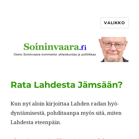
VALIKKO
Rata Lahdesta Jämsään?
Kun nyt aloin kir­joit­taa Lah­den radan hyö­
dyn­tämis­es­tä, pohdi­taan­pa myös sitä, miten
Lahdes­ta eteenpäin.