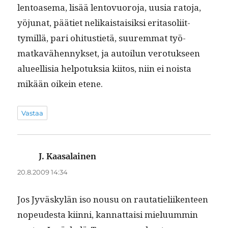
lentoase­ma, lisää lentovuoro­ja, uusia rato­ja,
yöju­nat, pääti­et nelikaistaisik­si eri­ta­soli­it­
tymil­lä, pari ohi­tusti­etä, suurem­mat työ­
matkavähen­nyk­set, ja autoilun vero­tuk­seen
alueel­lisia helpo­tuk­sia kiitos, niin ei noista
mikään oikein etene.
Vastaa
J. Kaasalainen
sanoo:
20.8.2009 14:34
Jos Jyväskylän iso nousu on rautatieli­iken­teen
nopeud­es­ta kiin­ni, kan­nat­taisi mielu­um­min