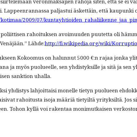
iirtelemään veron­mak­sajien raho­ja siten, että se ei vält­
ii. Lappeen­ran­nas­sa pal­jas­tui äsket­täin, että kaupun­ki
iset/kotimaa/2009/07/kuntayhtioiden_rahaliikenne_jaa_
­it­tisen rahoituk­sen avoimuu­den puutet­ta oli häm­mästel­
o-Venäjään.” Lähde:
http://fi.wikipedia.org/wiki/Korrupt
k­seen Kokoomus on halun­nut 5000 €:n rajaa jon­ka ylit­täv
kana ja myös puolueelle, sen yhdis­tyk­sille ja sitä ja sen yhd
­laisen sank­tion uhalla.
yksi yhdis­tys lahjoit­taisi mon­elle tietyn puolueen ehdokka
isi­vat rahoi­tus­ta iso­ja määriä tiety­iltä yri­tyk­siltä. Jos 
een. Tohon kyl­lä voi rak­en­taa mon­imutkaisen verkos­ton