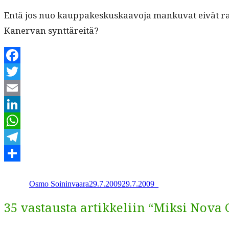
Entä jos nuo kaup­pakeskuskaavo­ja manku­vat eivät rahoit
Kan­er­van synttäreitä?
Facebook
Twitter
Email
LinkedIn
WhatsApp
Telegram
Kirjoittaja
Julkaistu
Kategoriat
Share
Osmo Soininvaara
29.7.2009
29.7.2009
_
35 vastausta artikkeliin “Miksi Nova 