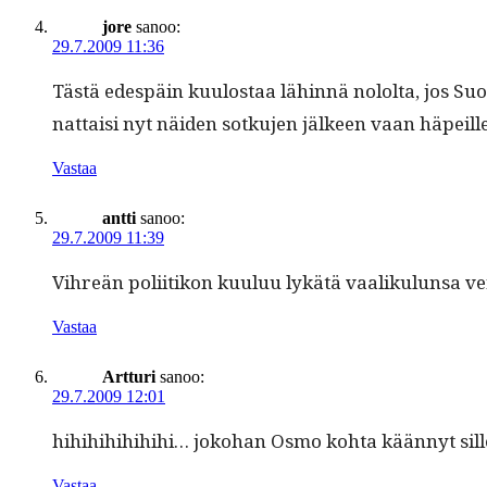
jore
sanoo:
29.7.2009 11:36
Tästä edespäin kuu­lostaa lähin­nä nolol­ta, jos Suo­mi
nat­taisi nyt näi­den sotku­jen jäl­keen vaan häpe
Vastaa
antti
sanoo:
29.7.2009 11:39
Vihreän poli­itikon kuu­luu lykätä vaa­liku­lun­sa v
Vastaa
Artturi
sanoo:
29.7.2009 12:01
hihi­hi­hi­hi­hi­hi… joko­han Osmo koh­ta kään­nyt sil
Vastaa