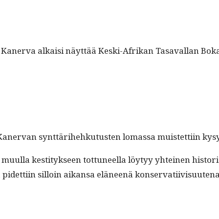
 Kan­er­va alka­isi näyt­tää Kes­ki-Afrikan Tasaval­lan Bo
o Kan­er­van synt­täri­hehku­tusten lomas­sa muis­tet­ti­in 
muul­la kesti­tyk­seen tot­tuneel­la löy­tyy yhteinen his­to­r
 pidet­ti­in sil­loin aikansa eläneenä kon­ser­vati­ivi­suute­