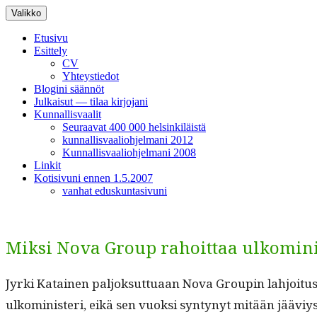
Siirry
Valikko
sisältöön
Etusivu
Esittely
CV
Yhteystiedot
Blogini säännöt
Julkaisut — tilaa kirjojani
Kunnallisvaalit
Seuraavat 400 000 helsinkiläistä
kunnallisvaaliohjelmani 2012
Kunnallisvaaliohjelmani 2008
Linkit
Kotisivuni ennen 1.5.2007
vanhat eduskuntasivuni
Miksi Nova Group rahoittaa ulkominis
Jyr­ki Katainen paljok­sut­tuaan Nova Groupin lahjoi­tus­t
ulko­min­is­teri, eikä sen vuok­si syn­tynyt mitään jääviy