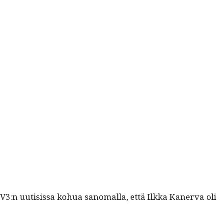
:n uuti­sis­sa kohua sanom­al­la, että Ilk­ka Kan­er­va oli