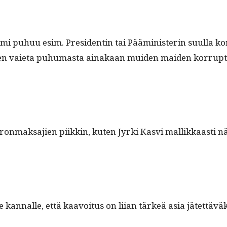
 puhuu esim. Pres­i­dentin tai Päämin­is­terin suul­la kor­ru
illen vai­eta puhu­mas­ta ainakaan muiden maid­en korrup
eron­mak­sajien piikkin, kuten Jyr­ki Kasvi mallikkaasti nä
le kan­nalle, että kaavoitus on liian tärkeä asia jätet­täväk­