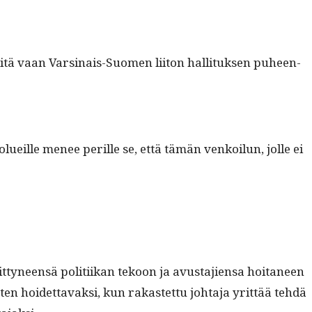
itä vaan Varsi­nais-Suomen liiton hal­li­tuk­sen puheen­
olueille menee per­ille se, että tämän venkoilun, jolle ei
­tyneen­sä poli­ti­ikan tekoon ja avus­ta­jien­sa hoi­ta­neen
is­ten hoidet­tavak­si, kun rakastet­tu johta­ja yrit­tää tehdä