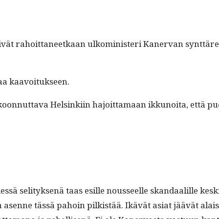
 rahoit­ta­neetkaan ulko­min­is­teri Kan­er­van synt­täre­
l­taa kaavoitukseen.
oon­nut­ta­va Helsinki­in hajoit­ta­maan ikkunoi­ta, että pu
ssä seli­tyk­senä taas esille nousseelle skan­daalille keskit
ti­nen asenne tässä pahoin pilk­istää. Ikävät asi­at jäävät ala