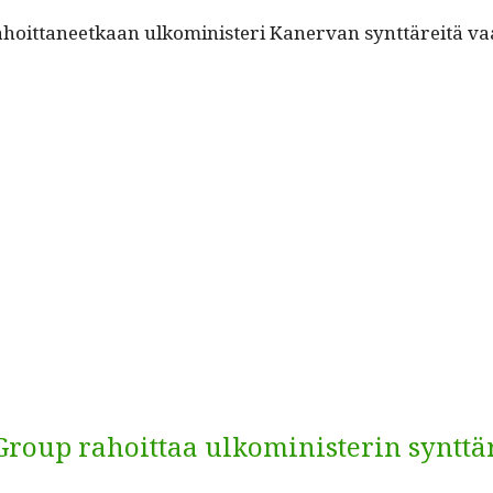
­ta­neetkaan ulko­min­is­teri Kan­er­van synt­täre­itä vaan
Group rahoittaa ulkoministerin synttär