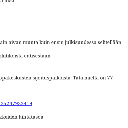
ajaksi.
n jotain aivan muu­ta kuin ensin julk­isu­udessa selitellään.
li­itikoista entisestään.
­pakeskusten sijoi­tu­s­paikoista. Tätä mieltä on 77
1135247933419
ikkei­den hintatasoa.