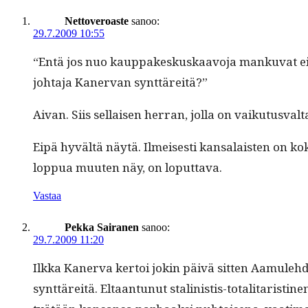
Nettoveroaste
sanoo:
29.7.2009 10:55
“Entä jos nuo kaup­pakeskuskaavo­ja manku­vat eivät
jo­hta­ja Kan­er­van synttäreitä?”
Aivan. Siis sel­l­aisen her­ran, jol­la on vaiku­tus­va
Eipä hyvältä näytä. Ilmeis­es­ti kansalais­ten on kok
lop­pua muuten näy, on loputtava.
Vastaa
Pekka Sairanen
sanoo:
29.7.2009 11:20
Ilk­ka Kan­er­va ker­toi jokin päivä sit­ten Aamule­hde
synt­täre­itä. Eltaan­tunut stal­in­is­tis-total­i­taris