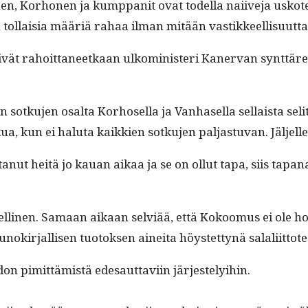
en, Korho­nen ja kump­pan­it ovat todel­la nai­ive­ja uskot
n tol­laisia määriä rahaa ilman mitään vastikkeellisuutta
 rahoit­ta­neetkaan ulko­min­is­teri Kan­er­van synt­täre­
ku­jen osalta Korhosel­la ja Van­hasel­la sel­l­aista selit­
kua, kun ei halu­ta kaikkien sotku­jen pal­jas­tu­van. Jäl­j
it­tanut heitä jo kauan aikaa ja se on ollut tapa, siis tapa
lli­nen. Samaan aikaan selviää, että Kokoomus ei ole hoi­ta
okir­jal­lisen tuo­tok­sen ainei­ta höys­tet­tynä salaliitto
tiedon pimit­tämistä edesaut­tavi­in järjestelyihin.