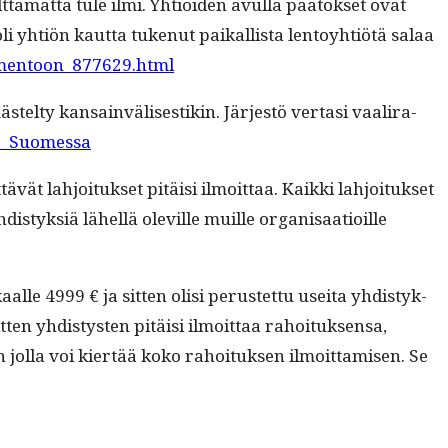
tämät­tä tule ilmi. Yhtiöi­den avul­la päätök­set ovat
 oli yhtiön kaut­ta tukenut paikallista lentoy­htiötä salaa
pimentoon_877629.html
ty kan­sain­välis­es­tikin. Jär­jestö ver­tasi vaali­ra­
io_Suomessa
ät lahjoituk­set pitäisi ilmoit­taa. Kaik­ki lahjoituk­set
is­tyk­siä lähel­lä oleville muille organ­isaa­tioille
alle 4999 € ja sit­ten olisi perustet­tu usei­ta yhdis­tyk­
sit­ten yhdis­tys­ten pitäisi ilmoit­taa rahoituk­sen­sa,
 jol­la voi kiertää koko rahoituk­sen ilmoit­tamisen. Se