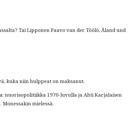
kas­salta? Tai Lip­po­nen Paa­vo van der Töölö, Åland und
kysyä, kuka niin hulp­peat on maksanut.
ia: nuorisopoli­ti­ik­ka 1970-luvul­la ja Ahti Kar­jalaisen
na. Mon­es­sakin mielessä.