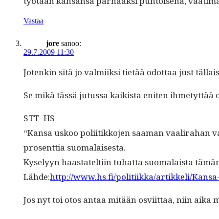
työtään kansansa parhaak­si puh­toise­na, vaa­ti­mat
Vastaa
jore
sanoo:
29.7.2009 11:30
Jotenkin sitä jo valmi­ik­si tietää odot­taa just täl­la
Se mikä tässä jutus­sa kaik­ista eniten ihme­tyt­tää 
STT–HS
“Kansa uskoo poli­itikko­jen saa­man vaali­ra­han v
pros­ent­tia suomalaisesta.
Kyse­lyyn haas­tatelti­in tuhat­ta suo­ma­laista täm
Lähde:
http://www.hs.fi/politiikka/artikkeli/K
Jos nyt toi otos antaa mitään osvi­it­taa, niin aika 