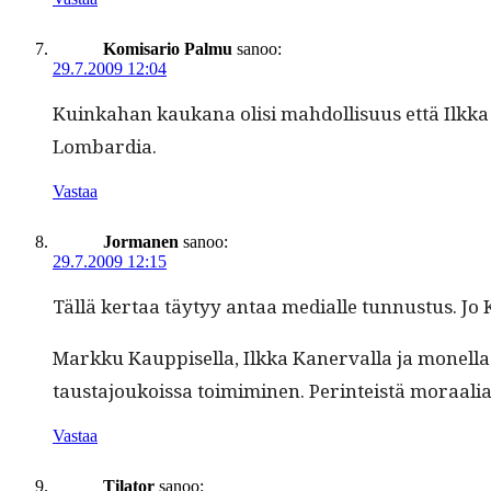
Komisario Palmu
sanoo:
29.7.2009 12:04
Kuinka­han kaukana olisi mah­dol­lisu­us että Ilk­ka
Lombardia.
Vastaa
Jormanen
sanoo:
29.7.2009 12:15
Täl­lä ker­taa täy­tyy antaa medi­alle tun­nus­tus. J
Markku Kaup­pisel­la, Ilk­ka Kan­er­val­la ja monel­la 
taus­ta­joukois­sa toim­imi­nen. Per­in­teistä moraalia
Vastaa
Tilator
sanoo: