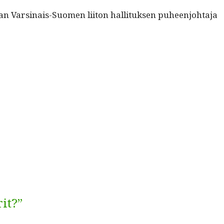
 Varsi­nais-Suomen liiton hal­li­tuk­sen puheen­jo­hta­ja
it?”