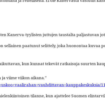
­tomana ja rehellisenä. Ei ole Kan­er­vas­ta vas­tu­un kant
is­ten Kan­er­va-tyylis­ten jut­tu­jen taustal­ta pal­jas­tu­va
on sel­l­ainen paatunut selit­te­ly, joka huonon­taa kuvaa po
aikut­ta­van, kun kun­nat tekevät ratkaisu­ja suurten kaup
än ja viime viikon aikana.”
ansa+uskoo+vaalirahan+vauhdittavan+kauppakeskuksia/
mie­lenki­in­toinen tilanne, kun ajat­telee Suomen elin­tarv