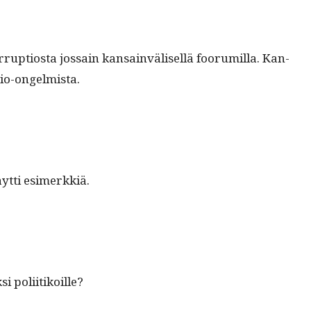
p­tios­ta jos­sain kan­sain­välisel­lä foo­ru­mil­la. Kan­
tio-ongelmista.
yt­ti esimerkkiä.
si poliitikoille?