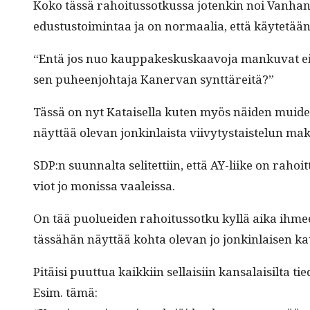
Koko tässä rahoi­tus­sotkus­sa jotenkin noi Van­han
edus­tus­toim­intaa ja on nor­maalia, että käytetää
“Entä jos nuo kaup­pakeskuskaavo­ja manku­vat eivät
sen puheen­jo­hta­ja Kan­er­van synttäreitä?”
Tässä on nyt Kataisel­la kuten myös näi­den muiden sot
näyt­tää ole­van jonkin­laista viivy­tys­tais­telun ma
SDP:n suunnal­ta selitet­ti­in, että AY-liike on raho
viot jo monis­sa vaaleissa.
On tää puoluei­den rahoi­tus­sotku kyl­lä aika ihmee
tässähän näyt­tää koh­ta ole­van jo jonkin­laisen kaun
Pitäisi puut­tua kaikki­in sel­l­aisi­in kansalaisil­ta 
Esim. tämä: