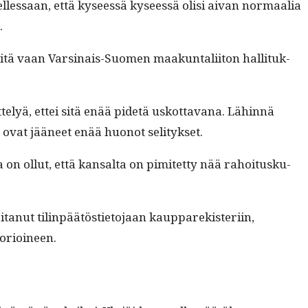
el­lessaan, että kyseessä kyseessä olisi aivan nor­maalia
.
itä vaan Varsi­nais-Suomen maakun­tali­iton hal­li­tuk­
te­lyä, ettei sitä enää pide­tä uskot­ta­vana. Lähin­nä
elle ovat jääneet enää huonot selitykset.
na on ollut, että kansalta on pimitet­ty nää rahoi­tusku­
nut tilin­päätösti­eto­jaan kaup­parek­isteri­in,
teorioineen.