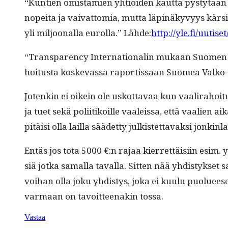
“Kun­tien omis­tamien yhtiöi­den kaut­ta pystytään s
nopei­ta ja vai­vat­to­mia, mut­ta läpinäkyvyys kär­s
yli miljoon­al­la eurol­la.” Lähde:
http://yle.fi/uut
“Trans­paren­cy Inter­na­tion­alin mukaan Suomen poli
hoi­tus­ta koskevas­sa rapor­tis­saan Suomea Valk
Jotenkin ei oikein ole uskot­tavaa kun vaali­ra­hoitu
ja tuet sekä poli­itikoille vaaleis­sa, että vaalien ai
pitäisi olla lail­la säädet­ty julk­istet­tavak­si jonkin
Entäs jos tota 5000 €:n rajaa kier­ret­täisi­in esim. 
siä jot­ka samal­la taval­la. Sit­ten nää yhdis­tyk­set sa
voihan olla joku yhdis­tys, joka ei kuu­lu puoluees
var­maan on tavoit­teenakin tossa.
Vastaa