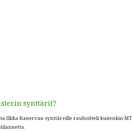
terin synttärit?
a Ilk­ka Kan­er­van synt­täreille rauhoit­teli kuitenkin MTV3
stilannetta.