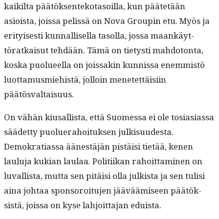
kaik­il­ta päätök­sen­teko­ta­soil­la, kun päätetään
asioista, jois­sa pelis­sä on Nova Groupin etu. Myös ja
eri­tyis­es­ti kun­nal­lisel­la tasol­la, jos­sa maankäyt­
töratkaisut tehdään. Tämä on tietysti mah­do­ton­ta,
kos­ka puolueel­la on jois­sakin kun­nis­sa enem­mistö
luot­ta­mus­miehistä, jol­loin menetet­täisi­in
päätösvaltaisuus.
On vähän kiusal­lista, että Suomes­sa ei ole tosi­asi­as­sa
säädet­ty puoluer­a­hoituk­sen julk­isu­ud­es­ta.
Demokra­ti­as­sa äänestäjän pistäisi tietää, kenen
laulu­ja kukian laulaa. Poli­ti­ikan rahoit­ta­mi­nen on
luval­lista, mut­ta sen pitäisi olla julk­ista ja sen tulisi
aina johtaa spon­soroitu­jen jääväämiseen päätök­
sistä, jois­sa on kyse lahjoit­ta­jan eduista.