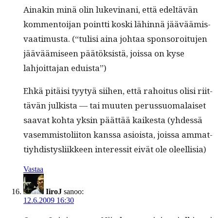
Ainakin minä olin lukev­inani, että edeltävän
kom­men­toi­jan point­ti kos­ki lähin­nä jääväämis­
vaa­timus­ta. (“tulisi aina johtaa spon­soroitu­jen
jääväämiseen päätök­sistä, jois­sa on kyse
lahjoit­ta­jan eduista”)
Ehkä pitäisi tyy­tyä siihen, että rahoi­tus olisi riit­
tävän julk­ista — tai muuten perus­suo­ma­laiset
saa­vat koh­ta yksin päät­tää kaikesta (yhdessä
vasem­mis­toli­iton kanssa asioista, jois­sa ammat­
tiy­hdis­tys­li­ik­keen inter­es­sit eivät ole oleellisia)
Vastaa
IiroJ
sanoo:
12.6.2009 16:30