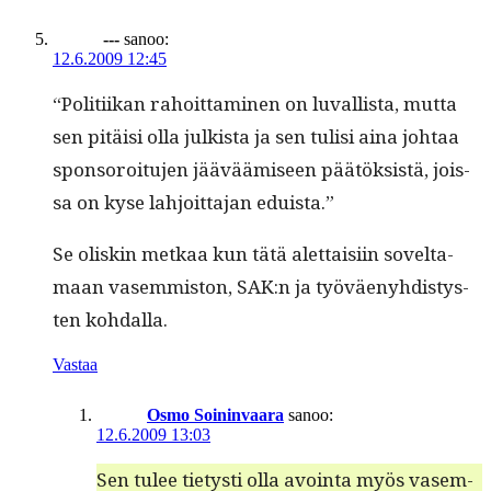
---
sanoo:
12.6.2009 12:45
“Poli­ti­ikan rahoit­ta­mi­nen on luval­lista, mut­ta
sen pitäisi olla julk­ista ja sen tulisi aina johtaa
spon­soroitu­jen jääväämiseen päätök­sistä, jois­
sa on kyse lahjoit­ta­jan eduista.”
Se oliskin metkaa kun tätä alet­taisi­in sovelta­
maan vasem­mis­ton, SAK:n ja työväeny­hdis­tys­
ten kohdalla.
Vastaa
Osmo Soininvaara
sanoo:
12.6.2009 13:03
Sen tulee tietysti olla avoin­ta myös vasem­