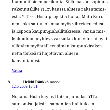
Ihamuotiloiden perikun­ta. Sil­lä taas on sopimus
raken­nus­li­ike YIT:n kanssa alueen rak­en­tamis­
es­ta. YIT:ssa Hista-pro­jek­tia hoitaa Mat­ti Kuro­
nen, joka sat­tuu ole­maa myös vihrei­den edus­ta­
ja Espoon kaupung­in­hal­li­tuk­ses­sa. Varsin mie­
lenki­in­toinen yhteys varsinkin kun vihreät ovat
yllät­täen myön­täilleet tämän kaupunki­raken­
net­ta törkeästi hajot­ta­van alueen
kaavoittamista.
Vastaa
Heikki Rönkkö
sanoo:
12.6.2009 13:51
No tämä Hista käy nyt hitsin jän­näk­si: YIT:n
suuromis­ta­jak­si ja samantien hal­li­tuk­sen