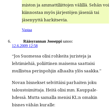
mis­ton ja ammat­tili­it­to­jen välil­lä. Sehän voi
kiin­nos­taa myös jär­jestö­jen jäseniä tai
jäsenyyt­tä harkitsevia.
Vastaa
Rääsyrannan Jooseppi
sanoo:
12.6.2009 12:58
“Jos Suomes­sa olisi rohkei­ta juris­te­ja ja
lehtimiehiä, poli­it­ti­nen maise­ma saat­taisi
mullis­tua per­in­po­hjin alhaal­ta ylös saakka.”
Novan bis­nek­set selvit­täisi parhait­en joku
talous­toimit­ta­ja. Heitä olisi mm. Kaup­pale­
hdessä. Mut­ta samal­la menisi KL:n omakin
bisnes vähän kuralle: