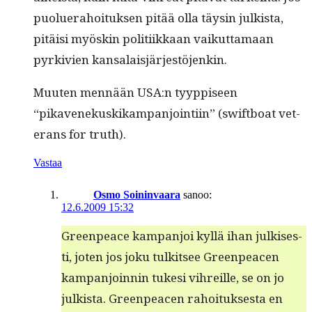
puoluer­a­hoituk­sen pitää olla täysin julk­ista,
pitäisi myöskin poli­ti­ikkaan vaikut­ta­maan
pyrkivien kansalaisjärjestöjenkin.
Muuten men­nään USA:n tyyp­piseen
“pikavenekuskikam­pan­join­ti­in” (swift­boat vet­
er­ans for truth).
Vastaa
Osmo Soininvaara
sanoo:
12.6.2009 15:32
Green­peace kam­pan­joi kyl­lä ihan julkises­
ti, joten jos joku tulk­it­see Green­pea­cen
kam­pan­join­nin tuke­si vihreille, se on jo
julk­ista. Green­pea­cen rahoituk­ses­ta en