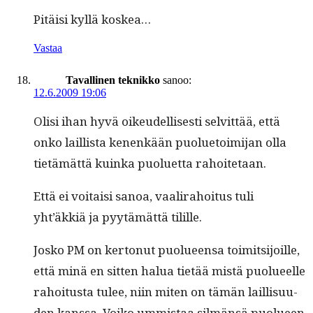
Pitäisi kyl­lä koskea…
Vastaa
Tavallinen teknikko
sanoo:
12.6.2009 19:06
Olisi ihan hyvä oikeudel­lis­es­ti selvit­tää, että
onko lail­lista kenenkään puolue­toim­i­jan olla
tietämät­tä kuin­ka puoluet­ta rahoitetaan.
Että ei voitaisi sanoa, vaali­ra­hoi­tus tuli
yht’äkkiä ja pyytämät­tä tilille.
Josko PM on ker­tonut puolueen­sa toim­it­si­joille,
että minä en sit­ten halua tietää mis­tä puolueelle
rahoi­tus­ta tulee, niin miten on tämän lail­lisu­u­
den kanssa. Voiko ummis­taa silmän­sä puolueen