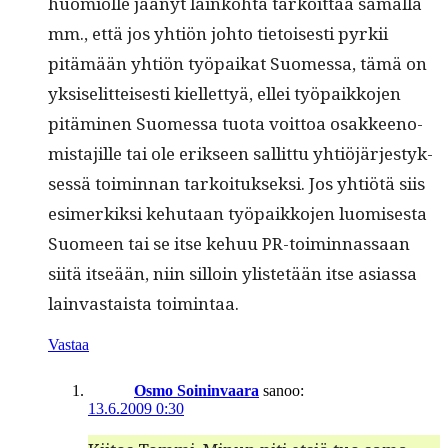
huomi­olle jäänyt lainko­h­ta tarkoit­taa samal­la
mm., että jos yhtiön johto tietois­es­ti pyrkii
pitämään yhtiön työ­paikat Suomes­sa, tämä on
yksiselit­teis­es­ti kiel­let­tyä, ellei työ­paikko­jen
pitämi­nen Suomes­sa tuo­ta voit­toa osak­keen­o­
mis­ta­jille tai ole erik­seen sal­lit­tu yhtiöjärjestyk­
sessä toimin­nan tarkoituk­sek­si. Jos yhtiötä siis
esimerkik­si kehutaan työ­paikko­jen luomis­es­ta
Suomeen tai se itse kehuu PR-toimin­nas­saan
siitä itseään, niin sil­loin ylis­tetään itse asi­as­sa
lain­vas­taista toimintaa.
Vastaa
Osmo Soininvaara
sanoo:
13.6.2009 0:30