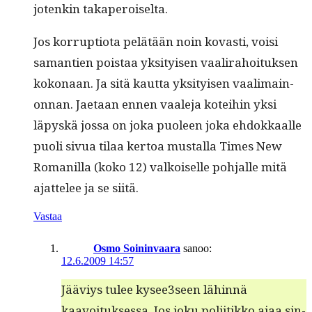
jotenkin takaperoiselta.
Jos kor­rup­tio­ta pelätään noin kovasti, voisi
samantien pois­taa yksi­tyisen vaali­ra­hoituk­sen
kokon­aan. Ja sitä kaut­ta yksi­tyisen vaal­i­main­
on­nan. Jae­taan ennen vaale­ja kotei­hin yksi
läpyskä jos­sa on joka puoleen joka ehdokkaalle
puoli sivua tilaa ker­toa mustal­la Times New
Romanil­la (koko 12) valkoiselle poh­jalle mitä
ajat­telee ja se siitä.
Vastaa
Osmo Soininvaara
sanoo:
12.6.2009 14:57
Jääviys tulee kysee3seen lähin­nä
kaavoituk­ses­sa. Jos joku poli­itikko ajaa sin­