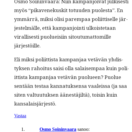
Osmo Soin­in­vaara: Niin kam­pan­joi­vat julkises­ti
myös “pikavenekuskit totu­u­den puoles­ta”. En
ymmär­rä, mik­si olisi parem­paa poli­it­tiselle jär­
jestelmälle, että kam­pan­join­ti ulkois­te­taan
viral­lis­es­ti puolueisi­in sitou­tu­mat­tomille
järjestöille.
Eli mik­si poli­it­tista kam­pan­jaa vetävän yhdis­
tyk­sen rahoi­tus saisi olla salaisem­paa kuin poli­
it­tista kam­pan­jaa vetävän puolueen? Puolue
sen­tään tes­taa kan­natuk­sen­sa vaaleis­sa (ja saa
siten val­tu­u­tuk­sen äänestäjiltä), toisin kuin
kansalaisjärjestö.
Vastaa
Osmo Soininvaara
sanoo: