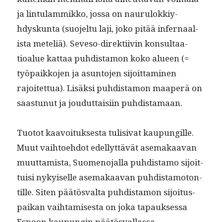
ja lin­tu­lam­mikko, jos­sa on nau­ru­lokkiy­
hdyskun­ta (suo­jel­tu laji, joko pitää infer­naal­
ista meteliä). Seveso-direk­ti­ivin kon­sul­taa­
tioalue kat­taa puhdis­ta­mon koko alueen (=
työ­paikko­jen ja asun­to­jen sijoit­ta­mi­nen
rajoitet­tua). Lisäk­si puhdis­ta­mon maaperä on
saas­tunut ja joudut­taisi­in puhdistamaan.
Tuo­tot kaavoituk­ses­ta tuli­si­vat kaupungille.
Muut vai­h­toe­hdot edel­lyt­tävät ase­makaa­van
muut­tamista, Suomeno­jal­la puhdis­ta­mo sijoit­
tuisi nykyiselle ase­makaa­van puhdis­ta­mo­ton­
tille. Siten päätös­val­ta puhdis­ta­mon sijoi­tu­s­
paikan vai­h­tamis­es­ta on joka tapauk­ses­sa
Espoon kaupun­gin päätösvallassa.