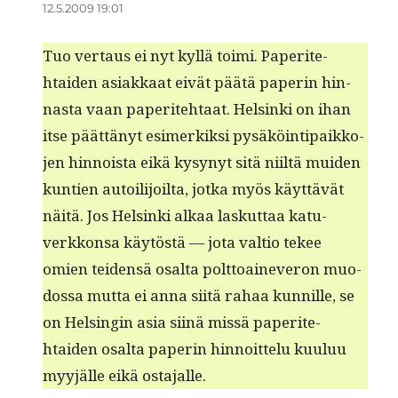
12.5.2009 19:01
Tuo ver­taus ei nyt kyl­lä toi­mi. Paperite­
htaiden asi­akkaat eivät päätä paperin hin­
nas­ta vaan paperite­htaat. Helsin­ki on ihan
itse päät­tänyt esimerkik­si pysäköin­tipaikko­
jen hin­noista eikä kysynyt sitä niiltä muiden
kun­tien autoil­i­joil­ta, jot­ka myös käyt­tävät
näitä. Jos Helsin­ki alkaa laskut­taa katu­
verkkon­sa käytöstä — jota val­tio tekee
omien tei­den­sä osalta polt­toain­everon muo­
dos­sa mut­ta ei anna siitä rahaa kun­nille, se
on Helsin­gin asia siinä mis­sä paperite­
htaiden osalta paperin hin­noit­telu kuu­luu
myyjälle eikä ostajalle.