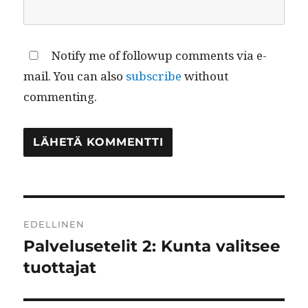
Notify me of followup comments via e-
mail. You can also
subscribe
without
commenting.
Artikkelien
EDELLINEN
selaus
Palvelusetelit 2: Kunta valitsee
Edellinen
artikkeli:
tuottajat