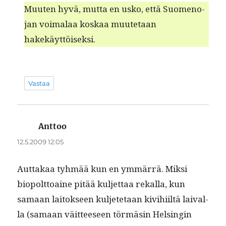
Muuten hyvä, mut­ta en usko, että Suomeno­
jan voimalaa koskaa muute­taan
hakekäyttöiseksi.
Vastaa
Anttoo
sanoo:
12.5.2009 12:05
Aut­takaa tyh­mää kun en ymmär­rä. Mik­si
biopolt­toaine pitää kul­jet­taa rekalla, kun
samaan laitok­seen kul­jete­taan kivi­hi­iltä laival­
la (samaan väit­teeseen tör­mäsin Helsin­gin