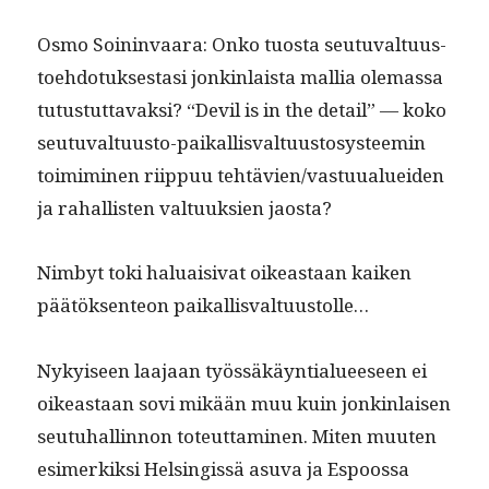
Osmo Soin­in­vaara: Onko tuos­ta seu­tu­val­tu­us­
toe­hdo­tuk­ses­tasi jonkin­laista mallia ole­mas­sa
tutus­tut­tavak­si? “Dev­il is in the detail” — koko
seu­tu­val­tu­us­to-paikallis­val­tu­us­tosys­teemin
toim­imi­nen riip­puu tehtävien/vastuualueiden
ja rahal­lis­ten val­tuuk­sien jaosta?
Nim­byt toki halu­aisi­vat oikeas­t­aan kaiken
päätök­sen­teon paikallisvaltuustolle…
Nykyiseen laa­jaan työssäkäyn­tialueeseen ei
oikeas­t­aan sovi mikään muu kuin jonkin­laisen
seu­tuhallinnon toteut­ta­mi­nen. Miten muuten
esimerkik­si Helsingis­sä asu­va ja Espoos­sa