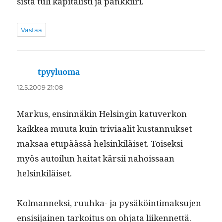
sista tuli kap­i­tal­isti ja pankkiiri.
Vastaa
tpyyluoma
sanoo:
12.5.2009 21:08
Markus, ensin­näkin Helsin­gin katu­verkon
kaikkea muu­ta kuin triv­i­aalit kus­tan­nuk­set
mak­saa etupäässä helsinkiläiset. Toisek­si
myös autoilun hai­tat kär­sii nahois­saan
helsinkiläiset.
Kol­man­nek­si, ruuh­ka- ja pysäköin­ti­mak­su­jen
ensisi­jainen tarkoi­tus on ohja­ta liiken­net­tä.