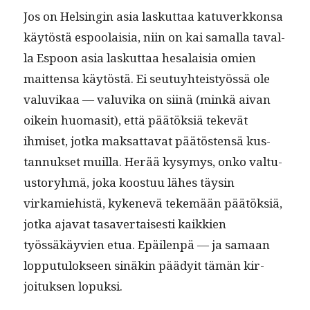
Jos on Helsin­gin asia laskut­taa katu­verkkon­sa
käytöstä espoolaisia, niin on kai samal­la taval­
la Espoon asia laskut­taa hesalaisia omien
mait­ten­sa käytöstä. Ei seu­tuy­hteistyössä ole
val­u­vikaa — val­u­vi­ka on siinä (minkä aivan
oikein huo­m­a­sit), että päätök­siä tekevät
ihmiset, jot­ka mak­sat­ta­vat päätösten­sä kus­
tan­nuk­set muil­la. Herää kysymys, onko val­tu­
us­to­ryh­mä, joka koos­t­uu läh­es täysin
virkamiehistä, kykenevä tekemään päätök­siä,
jot­ka aja­vat tasaver­tais­es­ti kaikkien
työssäkäyvien etua. Epäilen­pä — ja samaan
lop­putu­lok­seen sinäkin päädy­it tämän kir­
joituk­sen lopuksi.