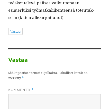
työsken­televä pääsee vaikut­ta­maan
esimerkik­si työ­matkali­iken­teen­sä toteu­tuk­
seen (kuten allekirjoittanut).
Vastaa
Vastaa
Sähköpostiosoitettasi ei julkaista.
Pakolliset kentät on
merkitty
*
KOMMENTTI
*