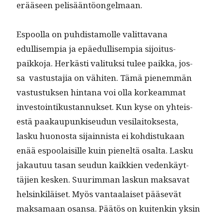
erääseen pelisääntöongelmaan.
Espool­la on puhdis­ta­molle valit­ta­vana
edullisem­pia ja epäedullisem­pia sijoi­tu­s­
paikko­ja. Herkästi val­i­tuk­si tulee paik­ka, jos­
sa vas­tus­ta­jia on vähiten. Tämä pienem­män
vas­tus­tuk­sen hin­tana voi olla korkeam­mat
investoin­tikus­tan­nuk­set. Kun kyse on yhteis­
es­tä paakaupunkiseudun vesi­laitok­ses­ta,
lasku huonos­ta sijain­nista ei kohdis­tukaan
enää espoolaisille kuin pieneltä osalta. Lasku
jakau­tuu tasan seudun kaikkien vedenkäyt­
täjien kesken. Suurim­man laskun mak­sa­vat
helsinkiläiset. Myös van­taalaiset pää­sevät
mak­samaan osansa. Päätös on kuitenkin yksin