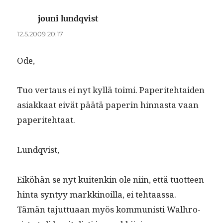
jouni lundqvist
sanoo:
12.5.2009 20:17
Ode,
Tuo ver­taus ei nyt kyl­lä toi­mi. Paperite­htaiden
asi­akkaat eivät päätä paperin hin­nas­ta vaan
paperitehtaat.
Lundqvist,
Eiköhän se nyt kuitenkin ole niin, että tuot­teen
hin­ta syn­tyy markki­noil­la, ei tehtaas­sa.
Tämän tajut­tuaan myös kom­mu­nisti Walhro­