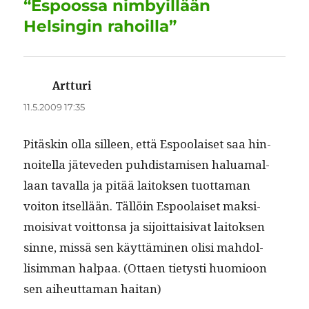
“Espoossa nimbyillään
k
Helsingin rahoilla”
Artturi
sanoo:
11.5.2009 17:35
Pitäskin olla silleen, että Espoolaiset saa hin­
noitel­la jäteve­den puhdis­tamisen halu­a­mal­
laan taval­la ja pitää laitok­sen tuot­ta­man
voiton itsel­lään. Täl­löin Espoolaiset mak­si­
moisi­vat voit­ton­sa ja sijoit­taisi­vat laitok­sen
sinne, mis­sä sen käyt­tämi­nen olisi mah­dol­
lisim­man hal­paa. (Ottaen tietysti huomioon
sen aiheut­ta­man haitan)