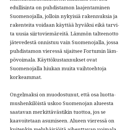
edullis­in­ta on puhdis­ta­mon laa­jen­t­a­mi­nen
Suomeno­jal­la, jol­loin nyky­isiä raken­nuk­sia ja
rak­en­tei­ta voidaan käyt­tää hyväk­si eikä tarvi­
ta uusia siir­toviemäre­itä. Läm­mön tal­teenot­to
jätevedestä onnis­tuu vain Suomeno­jal­la, jos­sa
puhdis­ta­mon vier­essä sijait­see For­tu­min läm­
pövoimala. Käyt­tökus­tan­nuk­set ovat
Suomeno­jal­la hiukan mui­ta vai­h­toe­hto­ja
korkeammat.
Ongel­mak­si on muo­dos­tunut, että osa luot­ta­
mushenkilöistä uskoo Suomeno­jan alueesta
saata­van merkit­tävästikin tuot­toa, jos se
kaavoite­taan asumiseen. Alueen vier­essä on
kuitenkin meluhäir­iöitä aiheut­ta­van voimala