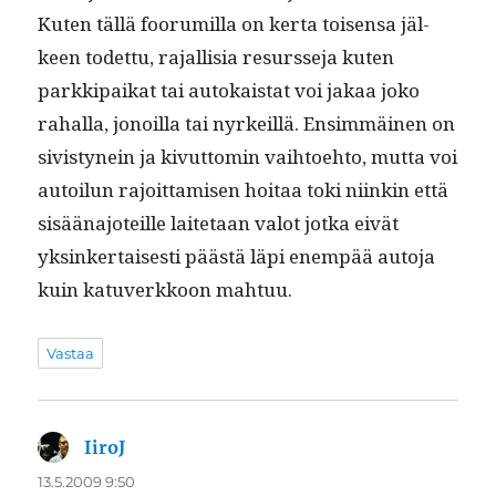
Kuten täl­lä foo­ru­mil­la on ker­ta toisen­sa jäl­
keen todet­tu, rajal­lisia resursse­ja kuten
parkkipaikat tai autokai­stat voi jakaa joko
rahal­la, jonoil­la tai nyrkeil­lä. Ensim­mäi­nen on
sivistynein ja kivut­tomin vai­h­toe­hto, mut­ta voi
autoilun rajoit­tamisen hoitaa toki niinkin että
sisää­na­joteille laite­taan val­ot jot­ka eivät
yksinker­tais­es­ti päästä läpi enem­pää auto­ja
kuin katu­verkkoon mahtuu.
Vastaa
IiroJ
sanoo:
13.5.2009 9:50