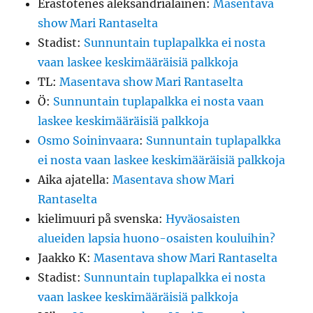
Erastotenes aleksandrialainen
:
Masentava
show Mari Rantaselta
Stadist
:
Sunnuntain tuplapalkka ei nosta
vaan laskee keskimääräisiä palkkoja
TL
:
Masentava show Mari Rantaselta
Ö
:
Sunnuntain tuplapalkka ei nosta vaan
laskee keskimääräisiä palkkoja
Osmo Soininvaara
:
Sunnuntain tuplapalkka
ei nosta vaan laskee keskimääräisiä palkkoja
Aika ajatella
:
Masentava show Mari
Rantaselta
kielimuuri på svenska
:
Hyväosaisten
alueiden lapsia huono-osaisten kouluihin?
Jaakko K
:
Masentava show Mari Rantaselta
Stadist
:
Sunnuntain tuplapalkka ei nosta
vaan laskee keskimääräisiä palkkoja