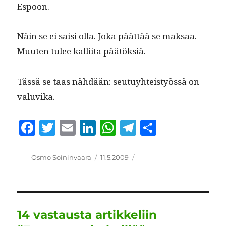
Espoon.
Näin se ei saisi olla. Joka päät­tää se mak­saa.
Muuten tulee kalli­ita päätöksiä.
Tässä se taas nähdään: seu­tuy­hteistyössä on
valuvika.
F
T
E
Li
W
T
S
a
w
m
n
h
el
h
c
it
ai
k
at
e
a
Kirjoittaja
Julkaistu
Kategoriat
Osmo Soininvaara
11.5.2009
_
e
te
l
e
s
g
re
b
r
d
A
r
o
I
p
a
14 vastausta artikkeliin
o
n
p
m