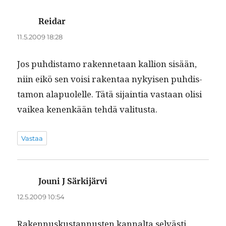
Reidar
sanoo:
11.5.2009 18:28
Jos puhdis­ta­mo raken­netaan kallion sisään,
niin eikö sen voisi rak­en­taa nykyisen puhdis­
ta­mon ala­puolelle. Tätä sijain­tia vas­taan olisi
vaikea kenenkään tehdä valitusta.
Vastaa
Jouni J Särkijärvi
sanoo:
12.5.2009 10:54
Raken­nuskus­tan­nusten kannal­ta selvästi