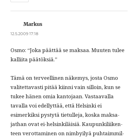
Markus
sanoo:
12.5.2009 17:18
Osmo: “Joka päät­tää se mak­saa. Muuten tulee
kalli­ita päätöksiä.”
Tämä on ter­veelli­nen näke­mys, jos­ta Osmo
valitet­tavasti pitää kiin­ni vain sil­loin, kun se
tukee hänen omia kan­to­jaan. Vas­taaval­la
taval­la voi edel­lyt­tää, että Helsin­ki ei
esimerkik­si pystytä tietulle­ja, kos­ka mak­sa­
jathan ovat ei-helsinkiläisiä. Kaupunkili­iken­
teen verot­ta­mi­nen on nim­by­i­lyä puh­taim­mil­