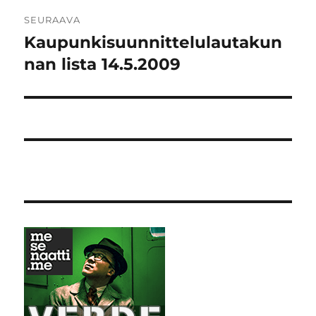
SEURAAVA
Kaupunkisuunnittelulautakun
Seuraava
artikkeli:
nan lista 14.5.2009