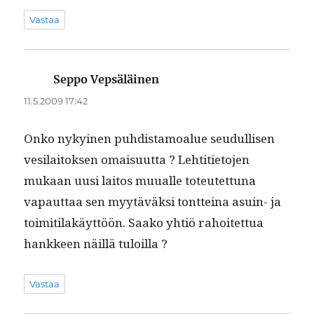
Vastaa
Seppo Vepsäläinen
sanoo:
11.5.2009 17:42
Onko nykyi­nen puhdis­ta­moalue seudullisen
vesi­laitok­sen omaisu­ut­ta ? Lehti­ti­eto­jen
mukaan uusi laitos muualle toteutet­tuna
vapaut­taa sen myytäväk­si tont­teina asuin- ja
toim­i­ti­lakäyt­töön. Saako yhtiö rahoitet­tua
han­kkeen näil­lä tuloilla ?
Vastaa