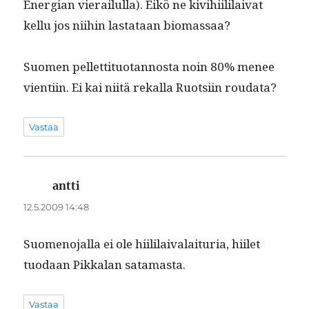
Ener­gian vierailul­la). Eikö ne kivi­hi­ililai­vat
kel­lu jos niihin las­tataan biomassaa?
Suomen pel­let­ti­tuotan­nos­ta noin 80% menee
vien­ti­in. Ei kai niitä rekalla Ruot­si­in roudata?
Vastaa
antti
sanoo:
12.5.2009 14:48
Suomeno­jal­la ei ole hiililaivalai­turia, hiilet
tuo­daan Pikkalan satamasta.
Vastaa