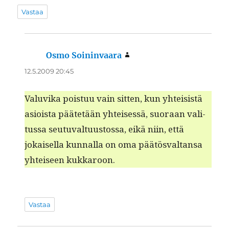
Vastaa
Osmo Soininvaara
sanoo:
12.5.2009 20:45
Val­u­vi­ka pois­tuu vain sit­ten, kun yhtei­sistä
asioista päätetään yhteisessä, suo­raan val­i­
tus­sa seu­tu­val­tu­us­tossa, eikä niin, että
jokaisel­la kun­nal­la on oma päätös­val­tansa
yhteiseen kukkaroon.
Vastaa