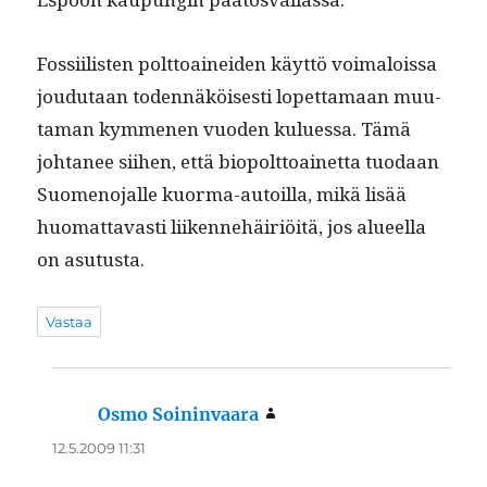
Fos­si­ilis­ten polt­toainei­den käyt­tö voimalois­sa
joudu­taan toden­näköis­es­ti lopet­ta­maan muu­
ta­man kymme­nen vuo­den kulues­sa. Tämä
johta­nee siihen, että biopolt­toainet­ta tuo­daan
Suomeno­jalle kuor­ma-autoil­la, mikä lisää
huo­mat­tavasti liiken­nehäir­iöitä, jos alueel­la
on asutusta.
Vastaa
Osmo Soininvaara
sanoo:
12.5.2009 11:31