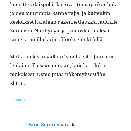
laan. Hesalais­poli­itikot ovat tur­va­paikan­hak­i­
joiden suurimpia kan­nat­ta­jia, ja kuitenkin
keskuk­set halu­taan raken­net­tavak­si muualle
Suomeen. Nim­by­i­lyä, ja päätösten mak­sat­
tamista muil­la kuin päätöksentekijöillä.
Mut­ta tärkeä oival­lus Osmol­ta silti. Jään mie­
lenki­in­nol­la seu­raa­maan, kuin­ka johdon­
mukaises­ti Osmo pitää näke­myk­ses­tään
kiinni.
Vastaa
Osmo Soininvaara
sanoo: