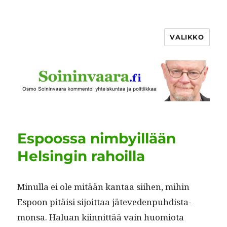
VALIKKO
Espoossa nimbyillään
Helsingin rahoilla
Min­ul­la ei ole mitään kan­taa siihen, mihin
Espoon pitäisi sijoit­taa jäteve­den­puhdis­ta­
mon­sa. Halu­an kiin­nit­tää vain huomio­ta