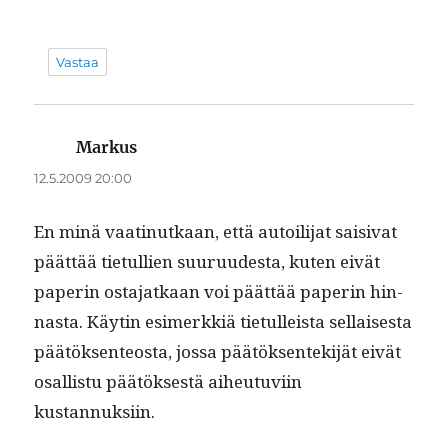
Vastaa
Markus
sanoo:
12.5.2009 20:00
En minä vaat­in­utkaan, että autoil­i­jat saisi­vat
päät­tää tietul­lien suu­ru­ud­es­ta, kuten eivät
paperin osta­jatkaan voi päät­tää paperin hin­
nas­ta. Käytin esimerkkiä tietulleista sel­l­ais­es­ta
päätök­sen­teosta, jos­sa päätök­sen­tek­i­jät eivät
osal­lis­tu päätök­ses­tä aiheutu­vi­in
kustannuksiin.