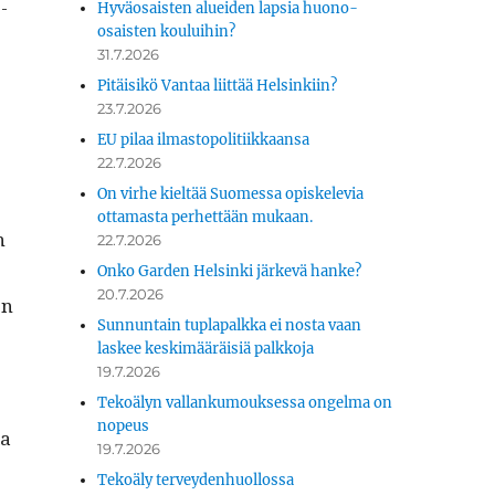
e­
Hyväosaisten alueiden lapsia huono-
osaisten kouluihin?
31.7.2026
Pitäisikö Vantaa liittää Helsinkiin?
23.7.2026
EU pilaa ilmastopolitiikkaansa
22.7.2026
On virhe kieltää Suomessa opiskelevia
ottamasta perhettään mukaan.
n
22.7.2026
Onko Garden Helsinki järkevä hanke?
20.7.2026
on
Sunnuntain tuplapalkka ei nosta vaan
laskee keskimääräisiä palkkoja
19.7.2026
Tekoälyn vallankumouksessa ongelma on
nopeus
ta
19.7.2026
Tekoäly terveydenhuollossa