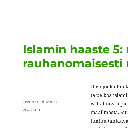
Islamin haaste 5:
rauhanomaisesti 
Olen joidenkin täl
ta pelkoa islami­
Kirjoittaja
Osmo Soininvaara
isi halu­a­van p
Julkaistu
21.4.2009
maail­mas­ta. Su
Kategoriat
_
tun­tuu tähtäävän