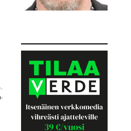
r­
u­