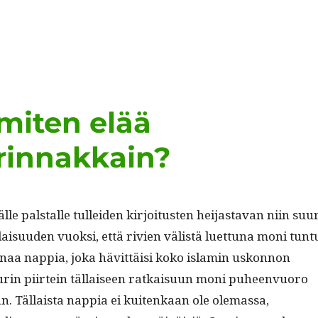
 miten elää
rinnakkain?
le pal­stalle tullei­den kir­joi­tusten hei­jas­ta­van niin suu
laisu­u­den vuok­si, että riv­ien välistä luet­tuna moni tun­t
ainaa nap­pia, joka hävit­täisi koko islamin uskon­non
urin piirtein täl­laiseen ratkaisu­un moni puheen­vuoro
. Täl­laista nap­pia ei kuitenkaan ole ole­mas­sa,