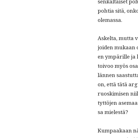
senkaltaiset poh
pohtia sitä, onko 
olemassa.
Askelta, mut­ta v
joiden mukaan ol
en ympärille ja 
toivoo myös osa is
län­nen saas­tut­
on, että tätä arg
ruoskimisen niil
tyt­tö­jen ase­ma
sa mielestä?
Kumpaakaan näistä