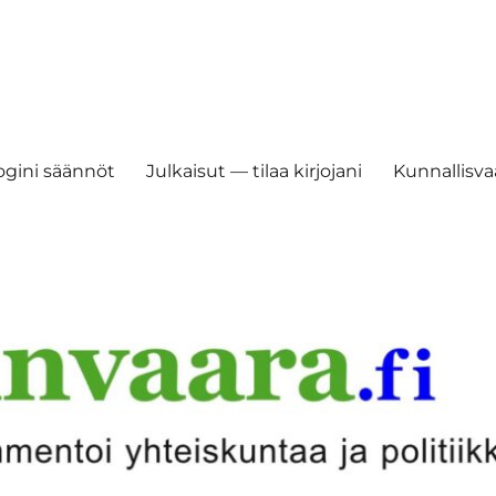
ogini säännöt
Julkaisut — tilaa kirjojani
Kunnallisvaa