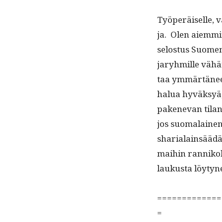
Työperäiselle, v
ja. Olen aiem­min
selostus Suomen
jaryh­mille vähän
taa ymmärtäneen­s
halua hyväksyä, 
pak­enevan tilan
jos suo­ma­lainen
shar­i­alain­sääd
mai­hin ran­nikol­
laukus­ta löy­tyn
=============
=