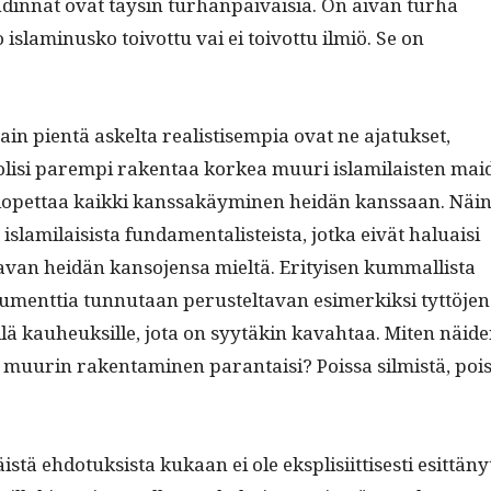
din­nat ovat täysin turhan­päiväisiä. On aivan turha
islami­nusko toiv­ot­tu vai ei toiv­ot­tu ilmiö. Se on
ain pien­tä askelta real­is­tisem­pia ovat ne ajatuk­set,
isi parem­pi rak­en­taa korkea muuri islami­lais­ten mai
lopet­taa kaik­ki kanssakäymi­nen hei­dän kanssaan. Näi
lami­lai­sista fun­da­men­tal­is­teista, jot­ka eivät halu­aisi
ta­van hei­dän kan­so­jen­sa mieltä. Eri­tyisen kum­mallista
u­ment­tia tun­nu­taan perustelta­van esimerkik­si tyt­tö­jen
­lä kauheuk­sille, jota on syytäkin kavah­taa. Miten näi­d
a muurin rak­en­t­a­mi­nen paran­taisi? Pois­sa silmistä, pois
 ehdo­tuk­sista kukaan ei ole eksplisi­it­tis­es­ti esit­täny