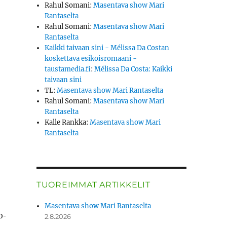
Rahul Somani
:
Masentava show Mari
Rantaselta
Rahul Somani
:
Masentava show Mari
Rantaselta
Kaikki taivaan sini - Mélissa Da Costan
koskettava esikoisromaani -
taustamedia.fi
:
Mélissa Da Costa: Kaikki
taivaan sini
TL
:
Masentava show Mari Rantaselta
Rahul Somani
:
Masentava show Mari
Rantaselta
Kalle Rankka
:
Masentava show Mari
Rantaselta
­
TUOREIMMAT ARTIKKELIT
Masentava show Mari Rantaselta
o­
2.8.2026