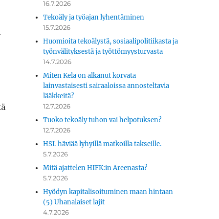
16.7.2026
Tekoäly ja työajan lyhentäminen
15.7.2026
­
Huomioita tekoälystä, sosiaalipolitiikasta ja
työnvälityksestä ja työttömyysturvasta
14.7.2026
Miten Kela on alkanut korvata
lainvastaisesti sairaaloissa annosteltavia
lääkkeitä?
tä
12.7.2026
Tuoko tekoäly tuhon vai helpotuksen?
12.7.2026
HSL häviää lyhyillä matkoilla takseille.
5.7.2026
Mitä ajattelen HIFK:in Areenasta?
5.7.2026
Hyödyn kapitalisoituminen maan hintaan
(5) Uhanalaiset lajit
4.7.2026