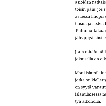
asioiden ratkais
toisin päin: jos
asues­sa Etiopi­a
taisi­in ja las­te
Puhu­mat­takaan 
jähyp­pyä käsite
Jot­ta mitään täl
jokaisel­la on o
Moni islami­laine
jot­ka on kiel­let
on syytä varautu
islami­laises­sa m
tyä alkoholia.