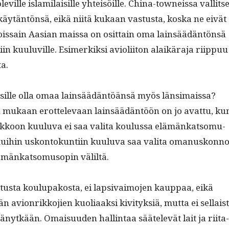
leville islami­laisille yhteisöille. Chi­na-towneis­sa val­lit­s
ytän­tön­sä, eikä niitä kukaan vas­tus­ta, kos­ka ne eivät
is­sain Aasian mais­sa on osit­tain oma lain­säädän­tön­sä
­in kuu­luville. Esimerkik­si avi­o­li­iton alaikära­ja riip­puu
a.
isille olla omaa lain­säädän­töän­sä myös län­si­mais­sa?
 mukaan erot­tel­e­vaan lain­säädän­töön on jo avat­tu, ku
irkkoon kuu­lu­va ei saa vali­ta koulus­sa elämänkat­so­mu­
ui­hin uskon­tokun­ti­in kuu­lu­va saa vali­ta omanuskon­n
ämänkat­so­mu­sopin väliltä.
­tus­ta koulu­pakos­ta, ei lap­si­vaimo­jen kaup­paa, eikä
avion­rikko­jien kuo­li­aak­si kiv­i­tyk­siä, mut­ta ei sel­l­ais
nytkään. Omaisu­u­den hallintaa säätelevät lait ja riita-