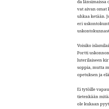
da län­si­mais­sa o
vat aivan omat kä
uhkaa ketään. Jo
eri uskon­tokun­ti
uskontokunnast
Voisiko islami­la
Port­ti uskon­non
luter­i­laiseen k
sop­pia, mut­ta m
opetuk­sen ja el
Ei tytöille vapau
tietenkään mitään 
ole kukaan pyytä