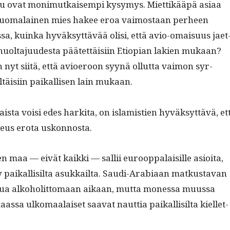
u ovat mon­imutkaisem­pi kysymys. Miet­tikääpä asi­aa
 suo­ma­lainen mies hakee eroa vaimostaan per­heen
s­sa, kuin­ka hyväksyt­tävää olisi, että avio-omaisu­us jaet
n huolta­ju­ud­es­ta päätet­täisi­in Etiopi­an lakien mukaan?
nyt siitä, että avio­eroon syynä ollut­ta vai­mon syr­
ltäisi­in paikallisen lain mukaan.
­laista voisi edes harki­ta, on islamistien hyväksyt­tävä, et
ikeus ero­ta uskonnosta.
n maa — eivät kaik­ki — sal­lii euroop­palaisille asioi­ta,
­ty paikallisil­ta asukkail­ta. Sau­di-Ara­bi­aan matkus­ta­van
a alko­holit­tomaan aikaan, mut­ta mon­es­sa muus­sa
aas­sa ulko­maalaiset saa­vat naut­tia paikallisil­ta kiel­let­