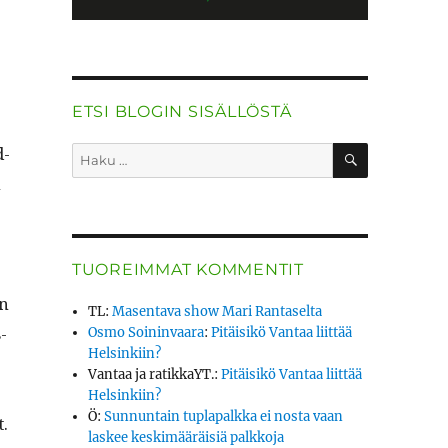
ETSI BLOGIN SISÄLLÖSTÄ
HAKU
d­
Etsi:
n
TUOREIMMAT KOMMENTIT
en
TL
:
Masentava show Mari Rantaselta
­
Osmo Soininvaara
:
Pitäisikö Vantaa liittää
Helsinkiin?
Vantaa ja ratikkaYT.
:
Pitäisikö Vantaa liittää
Helsinkiin?
Ö
:
Sunnuntain tuplapalkka ei nosta vaan
t.
laskee keskimääräisiä palkkoja