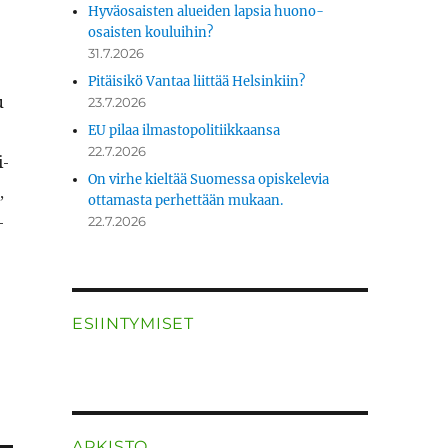
Hyväosaisten alueiden lapsia huono-
osaisten kouluihin?
31.7.2026
Pitäisikö Vantaa liittää Helsinkiin?
u
23.7.2026
EU pilaa ilmastopolitiikkaansa
22.7.2026
i­
On virhe kieltää Suomessa opiskelevia
,
ottamasta perhettään mukaan.
­
22.7.2026
ESIINTYMISET
ARKISTO