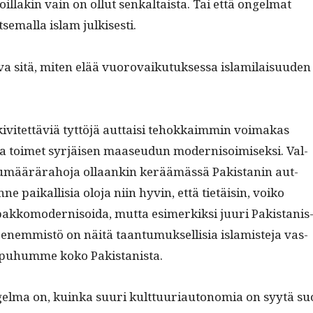
joil­lakin vain on ollut senkaltaista. Tai että ongel­mat
­se­mal­la islam julkisesti.
­va sitä, miten elää vuorovaiku­tuk­ses­sa islami­laisu­u­den
kivitet­täviä tyt­töjä aut­taisi tehokkaim­min voimakas
a toimet syr­jäisen maaseudun mod­ernisoimisek­si. Val­
­pumäärära­ho­ja ollaankin keräämässä Pak­istanin aut­
nne paikallisia olo­ja niin hyvin, että tietäisin, voiko
akko­mod­ernisoi­da, mut­ta esimerkik­si juuri Pak­istanis
nem­mistö on näitä taan­tu­muk­sel­lisia islamis­te­ja vas­
 puhumme koko Pakistanista.
el­ma on, kuin­ka suuri kult­tuuri­au­tono­mia on syytä su