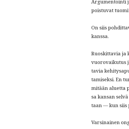
Argu­men­toin­ti 
pois­tu­vat tuomit
On siis pohdit­ta
kanssa.
Ruoskit­tavia ja 
vuorovaiku­tus j
tavia kehi­tys­a
tamisek­si. En tu
mitään aluet­ta p
sa kansan selvä e
taan — kun siis
Varsi­nainen ong