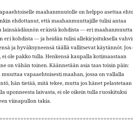
apaae­htoiselle maa­han­muu­tolle on help­po aset­taa eht
kin ehdot­tanut, että maa­han­muut­ta­jille tulisi antaa
 lain­säädän­nön eräistä kohdista — eri maa­han­muut­ta
 eri kohdista — ja hei­dän tulisi allekir­joituk­sel­la vahvi
ä ja hyväksyneen­sä tääl­lä val­lit­se­vat käytän­nöt. Jos 
ei ole pakko tul­la. Henken­sä kau­pal­la koti­maas­taan
ne on vähän toinen. Kään­netään asia taas toisin päin:
 muut­taa vapaae­htois­es­ti maa­han, jos­sa on val­lal­la
än­tö, hän tietää, mitä tekee, mut­ta jos hänet pelaste­taan
la upon­neesta laivas­ta, ei ole oikein tul­la ruoski­tuk­si
een viina­pul­lon takia.
============================================