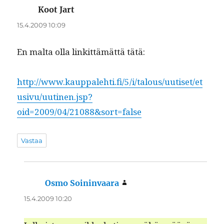
Koot Jart
sanoo:
15.4.2009 10:09
En mal­ta olla linkit­tämät­tä tätä:
http://www.kauppalehti.fi/5/i/talous/uutiset/et
usivu/uutinen.jsp?
oid=2009/04/21088&sort=false
Vastaa
Osmo Soininvaara
sanoo:
15.4.2009 10:20