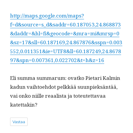
http://maps.google.com/maps?
f=d&source=s_d&saddr=60.187053,24.868873
&daddr=&hl=fi&geocode=&mra=mi&mrsp=0
&sz=17&sll=60.187169,24.867876&sspn=0.003
552,0.011351&ie=UTF8&ll=60.187249,24.8678
97&spn=0.007361,0.022702&t=h&z=16
Eli sum­ma sum­marum: ovatko Pietari Kalmin
kadun vai­h­toe­hdot pelkkää suun­piek­sän­tää,
vai onko niille reaal­ista ja toteutet­tavaa
katettakin?
Vastaa