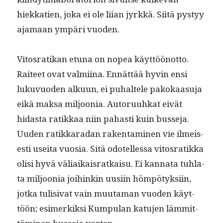
hiekka­tien, joka ei ole liian jyrkkä. Siitä pystyy
aja­maan ympäri vuoden.
Vitosratikan etu­na on nopea käyt­töönot­to.
Raiteet ovat valmi­ina. Ennät­tää hyvin ensi
luku­vuo­den alku­un, ei puhal­tele pakokaa­su­ja
eikä mak­sa miljoo­nia. Autoru­uhkat eivät
hidas­ta ratikkaa niin pahasti kuin busse­ja.
Uuden ratikkaradan rak­en­t­a­mi­nen vie ilmeis­
es­ti usei­ta vuosia. Sitä odotel­lessa vitosratik­ka
olisi hyvä väli­aikaisratkaisu. Ei kan­na­ta tuh­la­
ta miljoo­nia joi­hinkin uusi­in höm­pö­tyk­si­in,
jot­ka tuli­si­vat vain muu­ta­man vuo­den käyt­
töön; esimerkik­si Kumpu­lan katu­jen läm­mit­