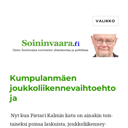
VALIKKO
Kumpulanmäen
joukkoliikennevaihtoehto
ja
Nyt kun Pietari Kalmin katu on ainakin tois­
taisek­si pois­sa laskuista, joukkoli­iken­ney­