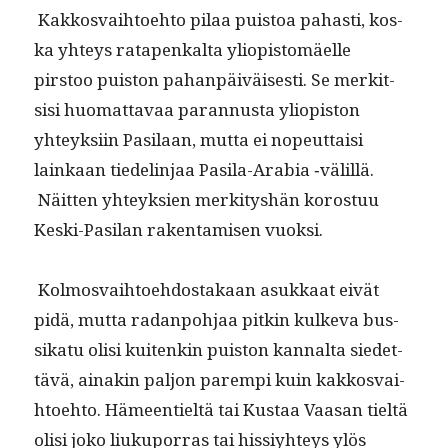
Kakkos­vai­h­toe­hto pilaa puis­toa pahasti, kos­
ka yhteys rat­apenkalta yliopis­tomäelle
pirstoo puis­ton pahan­päiväis­es­ti. Se merk­it­
sisi huo­mat­tavaa paran­nus­ta yliopis­ton
yhteyk­si­in Pasi­laan, mut­ta ei nopeut­taisi
lainkaan tiedelin­jaa Pasi­la-Ara­bia ‑välil­lä.
Näit­ten yhteyk­sien merk­i­tyshän koros­tuu
Kes­ki-Pasi­lan rak­en­tamisen vuoksi.
Kol­mosvai­h­toe­hdostakaan asukkaat eivät
pidä, mut­ta radan­po­h­jaa pitkin kulke­va bus­
sikatu olisi kuitenkin puis­ton kannal­ta siedet­
tävä, ainakin paljon parem­pi kuin kakkos­vai­
h­toe­hto. Hämeen­tieltä tai Kus­taa Vaasan tieltä
olisi joko liuku­por­ras tai hissiy­hteys ylös