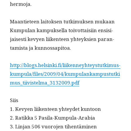
hermoja.
Maanti­eteen laitok­sen tutkimuk­sen mukaan
Kumpu­lan kam­puk­sel­la toiv­ot­taisi­in ensisi­
jais­es­ti kevyen liiken­teen yhteyk­sien paran­
tamista ja kunnossapitoa.
http://blogs.helsinki.fi/liikenneyhteystutkimus-
kumpula/files/2009/04/kumpulankampustutki
mus_tiivistelma_3132009.pdf
Siis
1. Kevyen liiken­teen yhtey­det kuntoon
2. Ratik­ka 5 Pasila-Kumpula-Arabia
3. Lin­jan 506 vuoro­jen tihentäminen