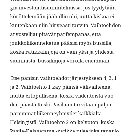
gin investoin­tisu­un­nitelmis­sa. Jos tyy­dytään
köröt­telemään jäähallin ohi, uut­ta kiskoa ei
kuitenkaan niin hirveästi tarvi­ta. Vai­h­toe­hdon
arvosteli­jat pitävät par­fem­panas, että
joukkoli­iken­nekat­ua pää­sisi myös bus­sil­la,
kos­ka ratikkalin­jo­ja on vain yksi ja yhdestä
suun­nas­ta, bus­sil­in­jo­ja voi olla enemmän.
Itse panisin vai­h­toe­hdot järjestyk­seen 4, 3, 1
ja 2. Vai­h­toe­hto 1 käy päin­sä väli­vai­heena,
mut­ta ei lop­ullise­na, kos­ka viiden­toista vuo­
den päästä Kes­ki-Pasi­laan tarvi­taan paljon
parem­mat liiken­ney­htey­det kaikkial­ta
Helsingistä. Vai­h­toe­hto 2 on kelvo­ton, kos­ka
Pasi­la-Kalasa­ta­ma ‑ratik­ka tulee joka tapauk­