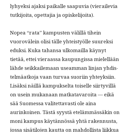
lyhyek­si ajak­si paikalle saa­pu­via (vieraile­via
tutk­i­joi­ta, opet­ta­jia ja opiskelijoita).
Nopea “rata” kam­pusten välil­lä tihein
vuorovälein olisi tälle yhteistyölle suurek­si
eduk­si. Kuka tahansa ulko­mail­la käynyt
tietää, ettei vier­aas­sa kaupungis­sa mielel­lään
lähde seikkaile­maan use­am­man lin­jan yhdis­
telmäatko­ja vaan tur­vaa suori­in yhteyk­si­in.
Lisäk­si näil­lä kam­puk­selta toiselle siir­tyvil­lä
on usein mukanaan matkatavaroi­ta — eikä
sää Suomes­sa valitet­tavasti ole aina
aurinkoinen. Tästä syys­tä eteläm­mässäkin on
moni kam­pus käytän­nössä yhtä raken­nus­ta,
jos­sa sisätilo­jen kaut­ta on mah­dol­lista liikkua