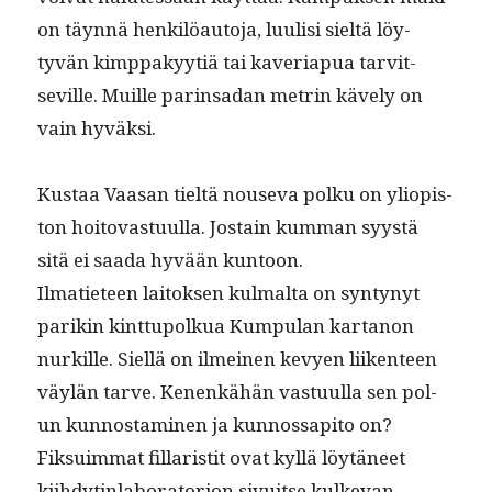
on täyn­nä henkilöau­to­ja, luulisi sieltä löy­
tyvän kimp­pakyytiä tai kave­ri­apua tarvit­
seville. Muille parin­sadan metrin käve­ly on
vain hyväksi.
Kus­taa Vaasan tieltä nou­se­va polku on yliopis­
ton hoito­vas­tu­ul­la. Jostain kum­man syys­tä
sitä ei saa­da hyvään kuntoon.
Ilmati­eteen laitok­sen kul­mal­ta on syn­tynyt
parikin kint­tupolkua Kumpu­lan kar­tanon
nurkille. Siel­lä on ilmeinen kevyen liiken­teen
väylän tarve. Kenenkähän vas­tu­ul­la sen pol­
un kun­nos­t­a­mi­nen ja kun­nos­s­api­to on?
Fik­suim­mat fil­lar­is­tit ovat kyl­lä löytäneet
kiihdytin­lab­o­ra­to­ri­on sivuitse kulke­van