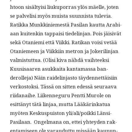
htoon sisäl­ty­isi liuku­por­ras ylös mäelle, joten
se palvelisi myös muista suun­nista tule­via.
Ratik­ka Munkkiniemestä Pasi­lan kaut­ta Ara­bi­
aan kuitenkin tap­paisi tiedelin­jan. Pois jäi­sivät
sekä Otanie­mi että Viik­ki. Ratikan voisi vetää
Otaniemeen ja Viikki­in metron ja Jok­er­il­in­jan
valmis­tut­tua. (Olisi kiva nähdä vai­h­teek­si
Kuu­sisaaren asukkai­ta kan­ta­mas­sa ban­
derolle­ja) Näin raidelin­jas­to täy­den­net­täisi­in
verkos­tok­si. Tässä on sit­ten edessä seu­raa­va
riidanai­he. Liiken­ne­gu­ru Pent­ti Murole on
esit­tänyt tätä lin­jaa, mut­ta Lääkärinkat­ua
myöten Keskus­puis­ton yli/ali/poikki Län­si-
Pasi­laan. Ongel­mana on, ettei yhtey­den rak­
en­tamiseen ole varaudut­tu mis­sään kaupun­