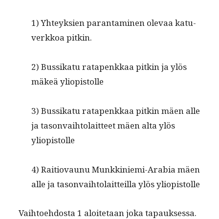
1) Yhteyk­sien paran­t­a­mi­nen ole­vaa katu­
verkkoa pitkin.
2) Bus­sikatu rat­apenkkaa pitkin ja ylös
mäkeä yliopistolle
3) Bus­sikatu rat­apenkkaa pitkin mäen alle
ja tason­va­i­h­to­lait­teet mäen alta ylös
yliopistolle
4) Raitio­vaunu Munkkinie­mi-Ara­bia mäen
alle ja tason­va­i­h­to­lait­teil­la ylös yliopistolle
Vai­h­toe­hdos­ta 1 aloite­taan joka tapauk­ses­sa.