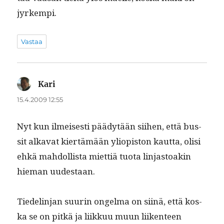
jyrkempi.
Vastaa
Kari
sanoo:
15.4.2009 12:55
Nyt kun ilmeis­es­ti päädytään siihen, että bus­
sit alka­vat kiertämään yliopis­ton kaut­ta, olisi
ehkä mah­dol­lista miet­tiä tuo­ta lin­jas­toakin
hie­man uudestaan.
Tiedelin­jan suurin ongel­ma on siinä, että kos­
ka se on pitkä ja liikkuu muun liiken­teen