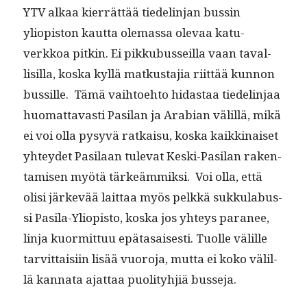
YTV alkaa kier­rät­tää tiedelin­jan bussin
yliopis­ton kaut­ta ole­mas­sa ole­vaa katu­
verkkoa pitkin. Ei pikkubus­seil­la vaan taval­
lisil­la, kos­ka kyl­lä matkus­ta­jia riit­tää kun­non
bus­sille. Tämä vai­h­toe­hto hidas­taa tiedelin­jaa
huo­mat­tavasti Pasi­lan ja Ara­bi­an välil­lä, mikä
ei voi olla pysyvä ratkaisu, kos­ka kaikki­naiset
yhtey­det Pasi­laan tule­vat Kes­ki-Pasi­lan rak­en­
tamisen myötä tärkeäm­mik­si. Voi olla, että
olisi järkevää lait­taa myös pelkkä sukku­la­bus­
si Pasi­la-Yliopis­to, kos­ka jos yhteys para­nee,
lin­ja kuor­mit­tuu epä­ta­sais­es­ti. Tuolle välille
tarvit­taisi­in lisää vuoro­ja, mut­ta ei koko välil­
lä kan­na­ta ajat­taa puoli­ty­hjiä busseja.