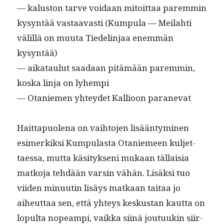
— kalus­ton tarve voidaan mitoit­taa parem­min
kysyn­tää vas­taavasti (Kumpu­la — Meilahti
välil­lä on muu­ta Tiedelin­jaa enem­män
kysyntää)
— aikataulut saadaan pitämään parem­min,
kos­ka lin­ja on lyhempi
— Otaniemen yhtey­det Kallioon paranevat
Hait­ta­puole­na on vai­h­to­jen lisään­tymi­nen
esimerkik­si Kumpu­las­ta Otaniemeen kul­jet­
taes­sa, mut­ta käsi­tyk­seni mukaan täl­laisia
matko­ja tehdään varsin vähän. Lisäk­si tuo
viiden min­uutin lisäys matkaan taitaa jo
aiheut­taa sen, että yhteys keskus­tan kaut­ta on
lop­ul­ta nopeampi, vaik­ka siinä joutuukin siir­