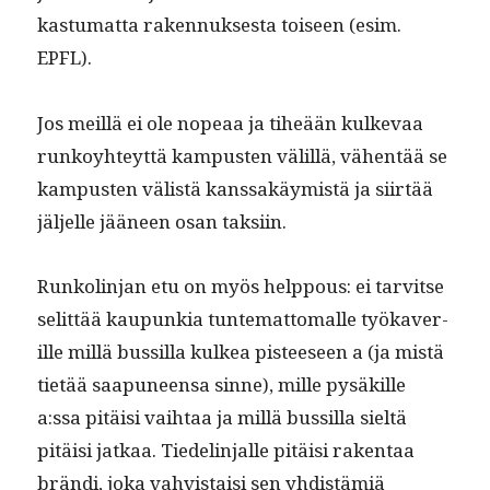
kas­tu­mat­ta raken­nuk­ses­ta toiseen (esim.
EPFL).
Jos meil­lä ei ole nopeaa ja tiheään kulke­vaa
runk­oy­hteyt­tä kam­pusten välil­lä, vähen­tää se
kam­pusten välistä kanssakäymistä ja siirtää
jäl­jelle jääneen osan taksiin.
Runk­olin­jan etu on myös help­pous: ei tarvitse
selit­tää kaupunkia tun­tem­at­toma­lle työkaver­
ille mil­lä bus­sil­la kulkea pis­teeseen a (ja mis­tä
tietää saa­puneen­sa sinne), mille pysäkille
a:ssa pitäisi vai­h­taa ja mil­lä bus­sil­la sieltä
pitäisi jatkaa. Tiedelin­jalle pitäisi rak­en­taa
brän­di, joka vahvis­taisi sen yhdis­tämiä