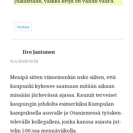
Julka­istaan, vaik­ka ketju on vähän väärä.
Vastaa
Iiro Jantunen
sanoo:
15.4.2009 10:53
Menipä sit­ten viimeinenkin usko siihen, että
kaupun­ki kyke­nee saa­maan mitään aikaan
mis­sään järkevässä ajas­sa. Kau­ni­it ter­veiset
kaupun­gin johdol­ta esimerkik­si Kumpu­lan
kam­puk­sel­la asu­valle ja Otaniemessä työsken­
televälle kol­le­gal­leni, jon­ka kanssa asi­as­ta jut­
telin 506:ssa mennäviikolla.