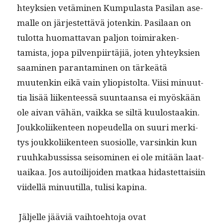
hteyk­sien vetämi­nen Kumpu­las­ta Pasi­lan ase­
malle on jär­jestet­tävä jotenkin. Pasi­laan on
tulot­ta huo­mat­ta­van paljon toimi­rak­en­
tamista, jopa pil­ven­pi­irtäjiä, joten yhteyk­sien
saami­nen paran­t­a­mi­nen on tärkeätä
muutenkin eikä vain yliopis­tol­ta. Viisi min­u­ut­
tia lisää liiken­teessä suun­taansa ei myöskään
ole aivan vähän, vaik­ka se siltä kuu­lostaakin.
Joukkoli­iken­teen nopeudel­la on suuri merk­i­
tys joukkoli­iken­teen suo­si­olle, varsinkin kun
ruuhk­abus­sis­sa sei­somi­nen ei ole mitään laat­
u­aikaa. Jos autoil­i­joiden matkaa hidastet­taisi­in
viidel­lä min­uu­til­la, tulisi kapina.
Jäl­jelle jääviä vai­h­toe­hto­ja ovat