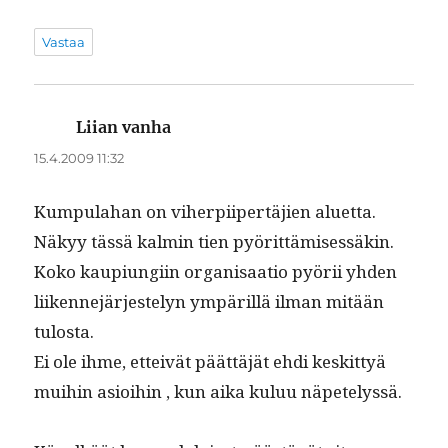
Vastaa
Liian vanha
sanoo:
15.4.2009 11:32
Kumpu­la­han on viher­pi­ipertäjien aluet­ta.
Näkyy tässä kalmin tien pyörit­tämisessäkin.
Koko kaupi­ungi­in organ­isaa­tio pyörii yhden
liiken­nejär­jeste­lyn ympäril­lä ilman mitään
tulosta.
Ei ole ihme, etteivät päät­täjät ehdi keskit­tyä
mui­hin asioi­hin , kun aika kuluu näpetelyssä.