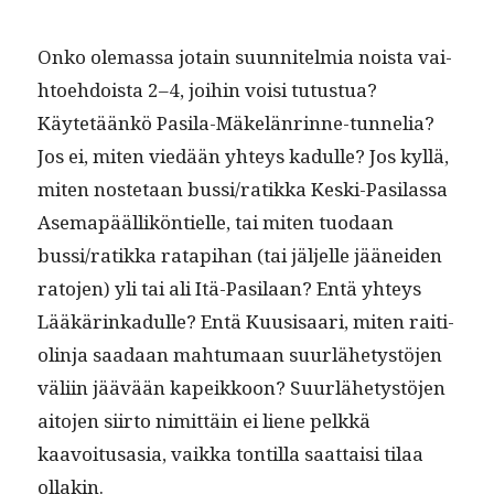
Onko ole­mas­sa jotain suun­nitelmia noista vai­
h­toe­hdoista 2–4, joi­hin voisi tutus­tua?
Käytetäänkö Pasi­la-Mäkelän­rinne-tun­nelia?
Jos ei, miten viedään yhteys kadulle? Jos kyl­lä,
miten nos­te­taan bussi/ratikka Kes­ki-Pasi­las­sa
Asemapääl­likön­tielle, tai miten tuo­daan
bussi/ratikka rat­api­han (tai jäl­jelle jäänei­den
rato­jen) yli tai ali Itä-Pasi­laan? Entä yhteys
Lääkärinkadulle? Entä Kuu­sisaari, miten raiti­
olin­ja saadaan mah­tu­maan suurlähetys­tö­jen
väli­in jäävään kapeikkoon? Suurlähetys­tö­jen
aito­jen siir­to nimit­täin ei liene pelkkä
kaavoitusa­sia, vaik­ka ton­til­la saat­taisi tilaa
ollakin.