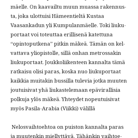
mäelle. On kaavail­tu muun muas­sa raken­nus­
ta, joka ulot­tuisi Hämeen­tieltä Kus­taa
Vaasankadun yli Kumpu­lan­mäelle. Toki liuku­
por­taat voi toteut­taa eril­lisenä katet­tuna
“opin­top­utke­na” pitkin mäkeä. Tämän on kel­
vat­ta­va yliopis­tolle, sil­lä onhan met­rossakin
liuku­por­taat. Joukkoli­iken­teen kannal­ta tämä
ratkaisu olisi paras, kos­ka nuo liuku­por­taat
kaikkia muitakin bus­sil­la tule­via jot­ka muuten
jou­tu­isi­vat yhä liukastele­maan epävi­ral­lisia
polku­ja ylös mäkeä. Yhtey­det nopeu­tu­isi­vat
myös Pasi­la-Ara­bia (Viik­ki) välillä
Nelos­vai­h­toe­htoa on puis­ton kannal­ta paras
ja muutenkin miel­lyt­tävä. Tähänkin vai­h­toe­