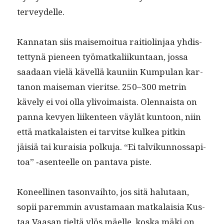
terveydelle.
Kan­natan siis maise­moitua raiti­olin­jaa yhdis­
tet­tynä pie­neen työ­matkali­ikun­taan, jos­sa
saadaan vielä kävel­lä kau­ni­in Kumpu­lan kar­
tanon maise­man vier­itse. 250–300 metrin
käve­ly ei voi olla ylivoimaista. Olen­naista on
pan­na kevyen liiken­teen väylät kun­toon, niin
että matkalais­ten ei tarvitse kulkea pitkin
jäisiä tai kuraisia polku­ja. “Ei talvikun­nos­s­api­
toa” ‑asen­teelle on pan­ta­va piste.
Koneelli­nen tason­va­i­h­to, jos sitä halu­taan,
sopii parem­min avus­ta­maan matkalaisia Kus­
taa Vaasan tieltä ylös mäelle, kos­ka mäki on