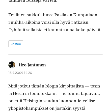
tämi­nen busse­ja varten.
Erilli­nen sukku­la­bus­si Pasi­las­ta Kumpu­laan
ruuh­ka-aikoina voisi olla hyvä ratkaisu.
Tyhjänä sel­l­aista ei kan­na­ta ajaa koko päivää.
Vastaa
Iiro Jantunen
sanoo:
15.4.2009 14:20
Mitä jotkut tämän blo­gin kir­joit­ta­jista — tosin
ei Hesarin toim­i­tuskaan — ei tun­nu tajua­van,
on että Helsin­gin seudun luon­non­ti­eteel­liset
yliopis­tokam­puk­set on jostakin syys­tä