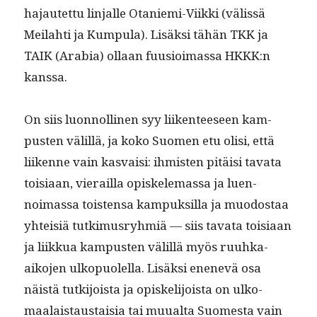
hajautet­tu lin­jalle Otanie­mi-Viik­ki (välis­sä
Meilahti ja Kumpu­la). Lisäk­si tähän TKK ja
TAIK (Ara­bia) ollaan fuu­sioimas­sa HKKK:n
kanssa.
On siis luon­nolli­nen syy liiken­teeseen kam­
pusten välil­lä, ja koko Suomen etu olisi, että
liikenne vain kas­vaisi: ihmis­ten pitäisi tava­ta
toisi­aan, vierail­la opiskele­mas­sa ja luen­
noimas­sa tois­t­en­sa kam­puk­sil­la ja muo­dostaa
yhteisiä tutkimus­ryh­miä — siis tava­ta toisi­aan
ja liikkua kam­pusten välil­lä myös ruuh­ka-
aiko­jen ulkop­uolel­la. Lisäk­si enenevä osa
näistä tutk­i­joista ja opiske­li­joista on ulko­
maalais­taus­taisia tai muual­ta Suomes­ta vain