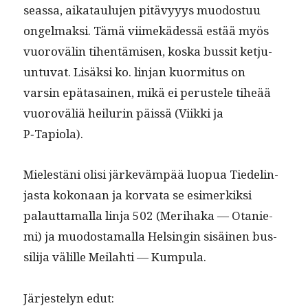
seassa, aikataulu­jen pitävyyys muo­dos­tuu
ongel­mak­si. Tämä viimekädessä estää myös
vuorovälin tihen­tämisen, kos­ka bus­sit ketju­
un­tu­vat. Lisäk­si ko. lin­jan kuor­mi­tus on
varsin epä­ta­sainen, mikä ei perustele tiheää
vuoroväliä heil­urin päis­sä (Viik­ki ja
P‑Tapiola).
Mielestäni olisi järkeväm­pää luop­ua Tiedelin­
jas­ta kokon­aan ja kor­va­ta se esimerkik­si
palaut­ta­mal­la lin­ja 502 (Mer­i­ha­ka — Otanie­
mi) ja muo­dosta­mal­la Helsin­gin sisäi­nen bus­
sil­i­ja välille Meilahti — Kumpula.
Jär­jeste­lyn edut: