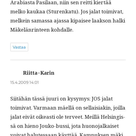
Ara­bi­as­ta Pasi­laan, niin sen reit­ti kiertää
melko kaukaa (Sturenkatu). Jos jalat toimi­vat,
melkein samas­sa ajas­sa kipaisee laak­son hal­ki
Mäkelän­rin­teen kohdalle.
Vastaa
Riitta-Karin
sanoo:
15.4.2009 14:01
Siitähän tässä juuri on kysymys: JOS jalat
toimi­vat. Var­maan mäel­lä on sel­l­aisi­akin, joil­la
jalat eivät oikeasti ole ter­veet. Meil­lä Helsingis­
sä on hieno Jouko-bus­si, jota huono­jalkaiset
voivat halutes­saan käyt­tää. Kam­puk­sen mäki