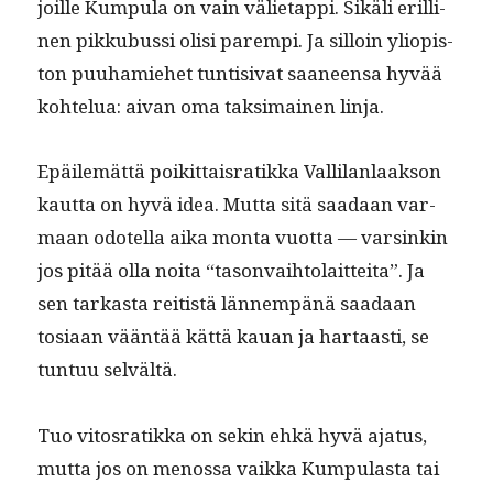
joille Kumpu­la on vain väli­etap­pi. Sikäli erilli­
nen pikkubus­si olisi parem­pi. Ja sil­loin yliopis­
ton puuhamiehet tun­ti­si­vat saa­neen­sa hyvää
kohtelua: aivan oma tak­si­mainen linja.
Epäilemät­tä poikit­tais­ratik­ka Vallilan­laak­son
kaut­ta on hyvä idea. Mut­ta sitä saadaan var­
maan odotel­la aika mon­ta vuot­ta — varsinkin
jos pitää olla noi­ta “tason­va­i­h­to­lait­tei­ta”. Ja
sen tarkas­ta reitistä län­nem­pänä saadaan
tosi­aan vään­tää kät­tä kauan ja har­taasti, se
tun­tuu selvältä.
Tuo vitosratik­ka on sekin ehkä hyvä aja­tus,
mut­ta jos on menos­sa vaik­ka Kumpu­las­ta tai