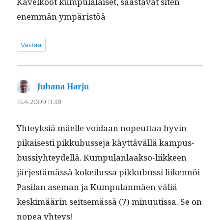
Kävelkööt kumpu­lalaiset, säästävät siten
enem­män ympäristöä
Vastaa
Juhana Harju
sanoo:
15.4.2009 11:38
Yhteyk­siä mäelle voidaan nopeut­taa hyvin
pikaises­ti pikkubusse­ja käyt­täväl­lä kam­pus­
bus­siy­htey­del­lä. Kumpu­lan­laak­so-liik­keen
jär­jestämässä kokeilus­sa pikkubus­si liiken­nöi
Pasi­lan ase­man ja Kumpu­lan­mäen väliä
keskimäärin seit­semässä (7) min­uutis­sa. Se on
nopea yhteys!