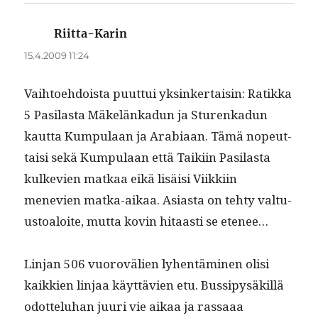
Riitta-Karin
sanoo:
15.4.2009 11:24
Vai­h­toe­hdoista puut­tui yksinker­taisin: Ratik­ka
5 Pasi­las­ta Mäkelänkadun ja Sturenkadun
kaut­ta Kumpu­laan ja Ara­bi­aan. Tämä nopeut­
taisi sekä Kumpu­laan että Taiki­in Pasi­las­ta
kulke­vien matkaa eikä lisäisi Viikki­in
menevien mat­ka-aikaa. Asi­as­ta on tehty val­tu­
us­toaloite, mut­ta kovin hitaasti se etenee…
Lin­jan 506 vuorovälien lyhen­tämi­nen olisi
kaikkien lin­jaa käyt­tävien etu. Bus­sipysäkil­lä
odot­teluhan juuri vie aikaa ja ras­saaa