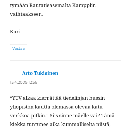
tymään Rautatiease­mal­ta Kamp­pi­in
vaihtaakseen.
Kari
Vastaa
Arto Tukiainen
sanoo:
15.4.2009 12:56
“YTV alkaa kier­rät­tää tiedelin­jan bussin
yliopis­ton kaut­ta ole­mas­sa ole­vaa katu­
verkkoa pitkin.” Siis sinne mäelle vai? Tämä
kiek­ka tun­tunee aika kum­malliselta niistä,