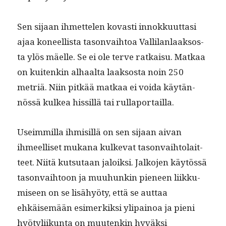
Sen sijaan ihmette­len kovasti innokku­ut­tasi
ajaa koneel­lista tason­va­i­h­toa Vallilan­laak­sos­
ta ylös mäelle. Se ei ole ter­ve ratkaisu. Matkaa
on kuitenkin alhaal­ta laak­sos­ta noin 250
metriä. Niin pitkää matkaa ei voi­da käytän­
nössä kulkea hissil­lä tai rullaportailla.
Useim­mil­la ihmisil­lä on sen sijaan aivan
ihmeel­liset mukana kulke­vat tason­va­i­h­to­lait­
teet. Niitä kut­su­taan jaloik­si. Jalko­jen käytössä
tason­va­i­h­toon ja muuhunkin pie­neen liikku­
miseen on se lisähyö­ty, että se aut­taa
ehkäisemään esimerkik­si yli­pain­oa ja pieni
hyötyli­ikun­ta on muutenkin hyväk­si