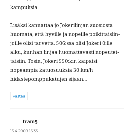
kampuksia.
Lisäk­si kan­nat­taa jo Jok­er­il­in­jan suo­sios­ta
huo­ma­ta, että hyville ja nopeille poikit­tais­lin­
joille olisi tarvet­ta. 506:ssa olisi Jok­eri 0:lle
alku, kun­han lin­jaa huo­mat­tavasti nopeutet­
taisi­in. Tosin, Jok­eri 550:kin kaipaisi
nopeampia katu­o­suuk­sia 30 km/h
hidastepomp­pukatu­jen sijaan…
Vastaa
tram5
sanoo:
15.4.2009 15:33