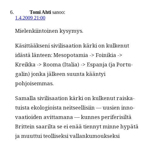
Tomi Ahti
sanoo:
1.4.2009 21:00
Mie­lenki­in­toinen kysymys.
Käsit­tääk­seni sivil­isaa­tion kär­ki on kulkenut
idästä län­teen: Mesopotamia -> Foinikia ->
Kreik­ka -> Rooma (Italia) -> Espan­ja (ja Por­tu­
galin) jon­ka jäl­keen suun­ta kään­tyi
pohjoisemmas.
Samal­la sivil­isaa­tion kär­ki on kulkenut raiska­
tu­ista ekolo­gioista neit­seel­lisi­in — uusien inno­
vaa­tioiden avit­ta­mana — kunnes per­iferisiltä
Brit­tein saar­il­ta se ei enää tien­nyt minne hypätä
ja muut­tui teol­lisek­si val­lanku­mouk­sek­si