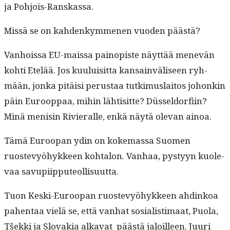
ja Pohjois-Ranskassa.
Mis­sä se on kah­denkymme­nen vuo­den päästä?
Van­hois­sa EU-mais­sa pain­opiste näyt­tää menevän
kohti Etelää. Jos kuu­luisit­ta kan­sain­väliseen ryh­
mään, jon­ka pitäisi perus­taa tutkimus­laitos johonkin
päin Euroop­paa, mihin lähtisitte? Düs­sel­dor­fi­in?
Minä menisin Riv­ier­alle, enkä näytä ole­van ainoa.
Tämä Euroopan ydin on koke­mas­sa Suomen
ruostevyöhyk­keen kohtalon. Van­haa, pystyyn kuol­e­
vaa savupiipputeollisuutta.
Tuon Kes­ki-Euroopan ruostevyöhyk­keen ahdinkoa
pahen­taa vielä se, että van­hat sosial­is­ti­maat, Puo­la,
Tšek­ki ja Slo­va­kia alka­vat päästä jaloilleen. Juuri