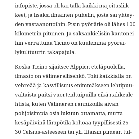
infopiste, jos­sa oli kar­tal­la kaik­ki majoi­tus­li­ik­
keet, ja lisäk­si ilmainen puhe­lin, jos­ta sai yhtey­
den vas­taan­ot­toi­hin. Pisin pyörätie oli läh­es 100
kilo­metrin pitu­inen. Ja sak­sankielisi­in kan­tonei­
hin ver­rat­tuna Tici­no on kuulem­ma pyöräi­
lykult­tuurin takapajula.
Kos­ka Tici­no sijait­see Alp­pi­en eteläpuolel­la,
ilmas­to on välimerel­lisehkö. Toki kaikkial­la on
vehreää ja kasvil­lisu­us enim­mäk­seen lehtipu­u­
val­taista pait­si vuorten­huipuil­la eikä nahkeale­
htistä, kuten Välimeren ran­nikoil­la aivan
pohjoisimpia osia luku­un otta­mat­ta, mut­ta
kesäpäiv­inä läm­pöti­la kohoaa tyyp­il­lis­es­ti 25–
30 Cel­sius-asteeseen tai yli. Iltaisin pimeän tul­