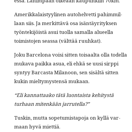
essä. Lähim­pään oikeaan kaupunki­in 70km.
Amerikkalaistyy­li­nen auto­hel­vetti pahim­mil­
laan siis. Ja merkit­tävä osa isän­täyri­tyk­sen
työn­tek­i­jöistä asui tuol­la samal­la alueel­la
toimis­to­jen seassa (vält­tää ruuhkat).
Joku Barcelona voisi sit­ten toisaal­ta olla todel­la
muka­va paik­ka asua, eli ehkä se uusi sirp­pi
syn­tyy Bar­cas­ta Milanoon, sen sisältä sit­ten
kukin miel­tymys­ten­sä mukaan.
“Eli kan­nat­taako tätä luon­taista kehi­tys­tä
turhaan mitenkään jarrutella?”
Tuskin, mut­ta sope­tu­mistapo­ja on kyl­lä var­
maan hyvä miettiä.