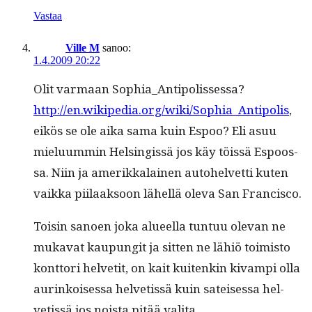
Vastaa
Ville M
sanoo:
1.4.2009 20:22
Olit var­maan Sophia_Antipolissessa?
http://en.wikipedia.org/wiki/Sophia_Antipolis
,
eikös se ole aika sama kuin Espoo? Eli asuu
mielu­um­min Helsingis­sä jos käy töis­sä Espoos­
sa. Niin ja amerikkalainen auto­hel­vetti kuten
vaik­ka piilaak­soon lähel­lä ole­va San Francisco.
Toisin sanoen joka alueel­la tun­tuu ole­van ne
muka­vat kaupun­git ja sit­ten ne lähiö toimis­to
kont­tori hel­vetit, on kait kuitenkin kivampi olla
aurinkoises­sa hel­vetis­sä kuin sateises­sa hel­
vetis­sä jos noista pitää valita.