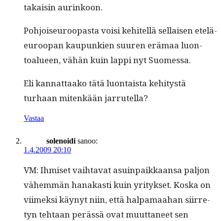
takaisin aurinkoon.
Pohjoiseu­roopas­ta voisi kehitel­lä sel­l­aisen etelä-
euroopan kaupunkien suuren erä­maa luon­
toalueen, vähän kuin lap­pi nyt Suomessa.
Eli kan­nat­taako tätä luon­taista kehi­tys­tä
turhaan mitenkään jarrutella?
Vastaa
solenoidi
sanoo:
1.4.2009 20:10
VM: Ihmiset vai­h­ta­vat asuin­paikkaansa paljon
vähem­män hanakasti kuin yri­tyk­set. Kos­ka on
viimek­si käynyt niin, että hal­pa­maa­han siir­re­
tyn tehtaan perässä ovat muut­ta­neet sen