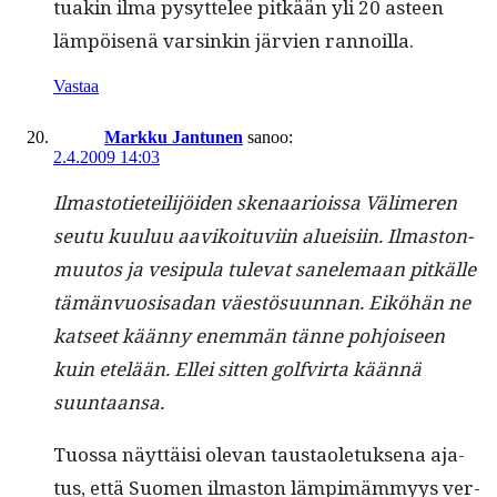
tuakin ilma pysyt­telee pitkään yli 20 asteen
läm­pöisenä varsinkin järvien rannoilla.
Vastaa
Markku Jantunen
sanoo:
2.4.2009 14:03
Ilmas­toti­eteil­i­jöi­den ske­naar­i­ois­sa Välimeren
seu­tu kuu­luu aavikoitu­vi­in alueisi­in. Ilmas­ton­
muu­tos ja vesip­u­la tule­vat sanele­maan pitkälle
tämän­vu­o­sisadan väestö­su­un­nan. Eiköhän ne
kat­seet kään­ny enem­män tänne pohjoiseen
kuin etelään. Ellei sit­ten golfvir­ta kään­nä
suuntaansa.
Tuos­sa näyt­täisi ole­van taus­tao­le­tuk­se­na aja­
tus, että Suomen ilmas­ton lämpimäm­myys ver­