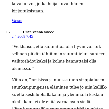
kovat arvot, jot­ka hei­jas­tu­vat hänen
kirjoituksistaan.
Vastaa
Liian vanha
sanoo:
2.4.2009 7:45
“Veikkaisin, että kan­nat­taa olla hyvin varauk­
selli­nen pitkän tähtäi­men suun­nit­telun suh­teen,
vai­h­toe­hdot kak­si ja kolme kan­nat­taisi olla
olemassa. ”
Näin on, Pari­i­sis­sa ja muis­sa tuon sirp­pi­alueen
suurkaupungeis­sa elämi­nen tulee jo niin kalli­ik­
si, että keskilu­okallakaan ja ylem­mäl­lä keskilu­
okallakaan ei ole enää varaa asua siellä.
Niin­pä muut­toli­ike suu­natu­tuu pitkään tyh­jen­