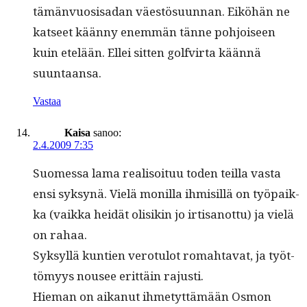
tämän­vu­o­sisadan väestö­su­un­nan. Eiköhän ne
kat­seet kään­ny enem­män tänne pohjoiseen
kuin etelään. Ellei sit­ten golfvir­ta kään­nä
suuntaansa.
Vastaa
Kaisa
sanoo:
2.4.2009 7:35
Suomes­sa lama real­isoituu toden teil­la vas­ta
ensi syksynä. Vielä monil­la ihmisil­lä on työ­paik­
ka (vaik­ka hei­dät olisikin jo irti­san­ot­tu) ja vielä
on rahaa.
Syksyl­lä kun­tien vero­tu­lot rom­ah­ta­vat, ja työt­
tömyys nousee erit­täin rajusti.
Hie­man on aikanut ihme­tyt­tämään Osmon