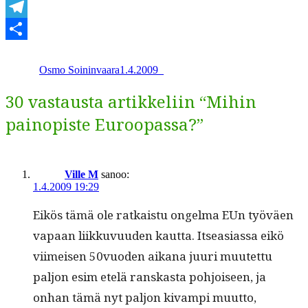
WhatsApp
Telegram
Kirjoittaja
Julkaistu
Kategoriat
Share
Osmo Soininvaara
1.4.2009
_
30 vastausta artikkeliin “Mihin
painopiste Euroopassa?”
Ville M
sanoo:
1.4.2009 19:29
Eikös tämä ole ratkaistu ongel­ma EUn työväen
vapaan liikku­vu­u­den kaut­ta. Itseasi­as­sa eikö
viimeisen 50vuoden aikana juuri muutet­tu
paljon esim etelä ran­skas­ta pohjoiseen, ja
onhan tämä nyt paljon kivampi muut­to,