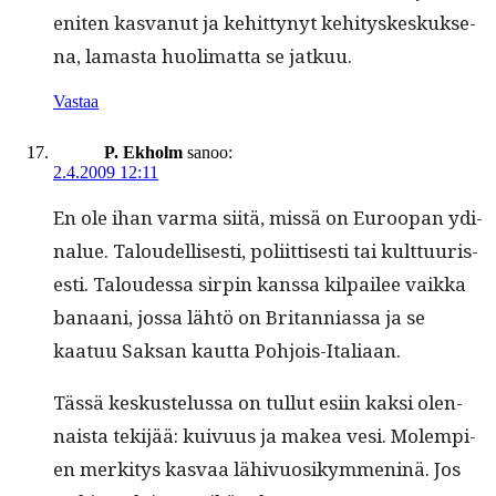
eniten kas­vanut ja kehit­tynyt kehi­tyskeskuk­se­
na, lamas­ta huoli­mat­ta se jatkuu.
Vastaa
P. Ekholm
sanoo:
2.4.2009 12:11
En ole ihan var­ma siitä, mis­sä on Euroopan ydi­
nalue. Taloudel­lis­es­ti, poli­it­tis­es­ti tai kult­tuuris­
es­ti. Taloudessa sir­pin kanssa kil­pailee vaik­ka
banaani, jos­sa lähtö on Bri­tan­ni­as­sa ja se
kaatuu Sak­san kaut­ta Pohjois-Italiaan.
Tässä keskustelus­sa on tul­lut esi­in kak­si olen­
naista tek­i­jää: kuiv­u­us ja makea vesi. Molem­pi­
en merk­i­tys kas­vaa lähivu­osikym­meninä. Jos