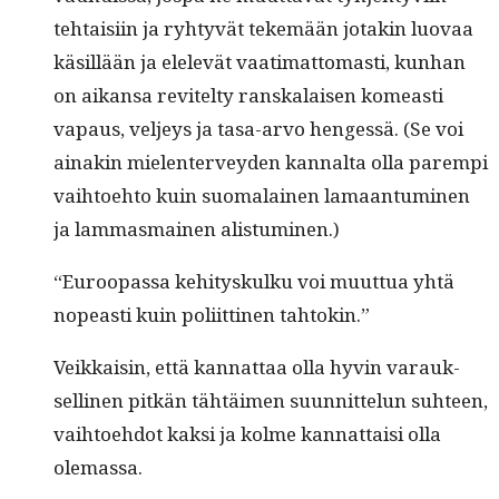
tehtaisi­in ja ryhtyvät tekemään jotakin luo­vaa
käsil­lään ja elelevät vaa­ti­mat­tomasti, kun­han
on aikansa revitel­ty ran­skalaisen komeasti
vapaus, vel­jeys ja tasa-arvo hengessä. (Se voi
ainakin mie­len­ter­vey­den kannal­ta olla parem­pi
vai­h­toe­hto kuin suo­ma­lainen lamaan­tu­mi­nen
ja lam­mas­mainen alistuminen.)
“Euroopas­sa kehi­tyskulku voi muut­tua yhtä
nopeasti kuin poli­it­ti­nen tahtokin.”
Veikkaisin, että kan­nat­taa olla hyvin varauk­
selli­nen pitkän tähtäi­men suun­nit­telun suh­teen,
vai­h­toe­hdot kak­si ja kolme kan­nat­taisi olla
olemassa.