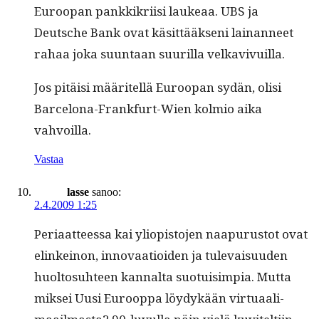
Euroopan pankkikri­isi laukeaa. UBS ja
Deutsche Bank ovat käsit­tääk­seni lainan­neet
rahaa joka suun­taan suuril­la velkavivuilla.
Jos pitäisi määritel­lä Euroopan sydän, olisi
Barcelona-Frank­furt-Wien kolmio aika
vahvoilla.
Vastaa
lasse
sanoo:
2.4.2009 1:25
Peri­aat­teessa kai yliopis­to­jen naa­pu­rus­tot ovat
elinkeinon, inno­vaa­tioiden ja tule­vaisu­u­den
huolto­suh­teen kannal­ta suo­tu­isimpia. Mut­ta
mik­sei Uusi Euroop­pa löy­dykään vir­tu­aal­i­