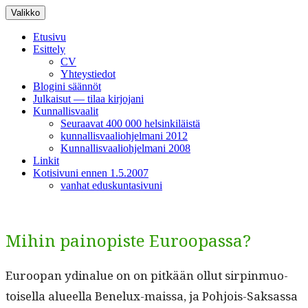
Siirry
Valikko
sisältöön
Etusivu
Esittely
CV
Yhteystiedot
Blogini säännöt
Julkaisut — tilaa kirjojani
Kunnallisvaalit
Seuraavat 400 000 helsinkiläistä
kunnallisvaaliohjelmani 2012
Kunnallisvaaliohjelmani 2008
Linkit
Kotisivuni ennen 1.5.2007
vanhat eduskuntasivuni
Mihin painopiste Euroopassa?
Euroopan ydi­nalue on on pitkään ollut sir­pin­muo­
toisel­la alueel­la Benelux-mais­sa, ja Pohjois-Sak­sas­sa