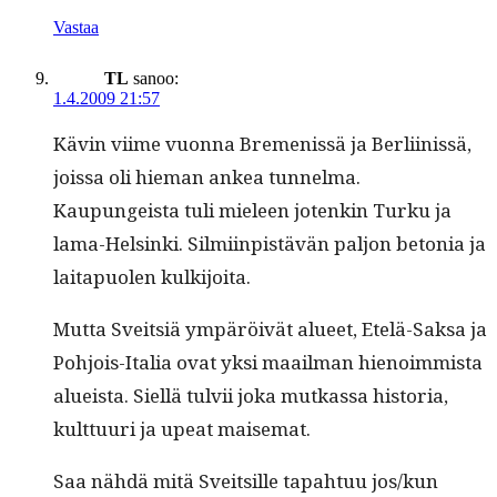
Vastaa
TL
sanoo:
1.4.2009 21:57
Kävin viime vuon­na Bre­menis­sä ja Berli­inis­sä,
jois­sa oli hie­man ankea tun­nel­ma.
Kaupungeista tuli mieleen jotenkin Turku ja
lama-Helsin­ki. Silmi­in­pistävän paljon beto­nia ja
laita­puolen kulkijoita.
Mut­ta Sveit­siä ympäröivät alueet, Etelä-Sak­sa ja
Pohjois-Italia ovat yksi maail­man hienoim­mista
alueista. Siel­lä tul­vii joka mutkas­sa his­to­ria,
kult­tuuri ja upeat maisemat.
Saa nähdä mitä Sveit­sille tapah­tuu jos/kun