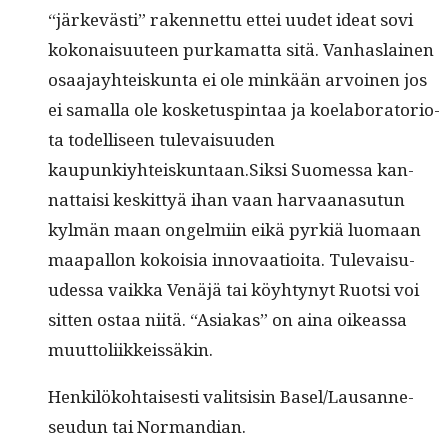
“järkevästi” raken­net­tu ettei uudet ideat sovi
kokon­aisu­u­teen purka­mat­ta sitä. Van­haslainen
osaa­jay­hteiskun­ta ei ole minkään arvoinen jos
ei samal­la ole kos­ke­tus­pin­taa ja koe­lab­o­ra­to­ri­o­
ta todel­liseen tule­vaisu­u­den
kaupunkiyhteiskuntaan.Siksi Suomes­sa kan­
nat­taisi keskit­tyä ihan vaan har­vaana­su­tun
kylmän maan ongelmi­in eikä pyrk­iä luo­maan
maa­pal­lon kokoisia inno­vaa­tioi­ta. Tule­vaisu­
udessa vaik­ka Venäjä tai köy­htynyt Ruot­si voi
sit­ten ostaa niitä. “Asi­akas” on aina oike­as­sa
muuttoliikkeissäkin.
Henkilöko­htais­es­ti val­it­sisin Basel/Lau­sanne-
seudun tai Normandian.