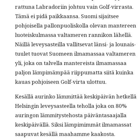
rat­tuna Labradori­in johtuu vain Golf-vir­ras­ta.
Tämä ei pidä paikkaansa. Suo­mi sijait­see
pohjoisel­la pal­lon­puoliskol­la ole­van man­tereen
luoteiskul­mas­sa val­tameren ran­nikon lähel­lä.
Näil­lä lev­eysasteil­la val­lit­se­vat län­si- ja lounais­
tu­ulet tuo­vat Suomeen ilma­mas­saa val­tameren
yli, joka on talvel­la man­tereista ilma­mas­saa
paljon lämpimäm­pää riip­pumat­ta siitä kuin­ka
kauas pohjoiseen Golf-vir­ta ulottuu.
Kesäl­lä aurinko läm­mit­tää keskipäivän het­kel­lä
Helsin­gin lev­eysas­teel­la tehol­la joka on 80%
auringon läm­mi­tys­te­hos­ta päivän­tasaa­jal­la
keskipäiväl­lä. Sik­si lämpim­im­mät ilma­mas­sat
saa­pu­vat kesäl­lä maa­hamme kaakosta.