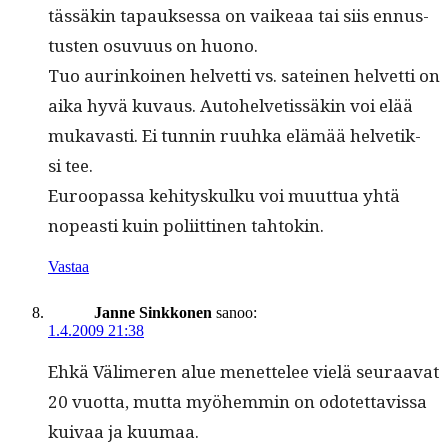
tässäkin tapauk­ses­sa on vaikeaa tai siis ennus­
tusten osu­vu­us on huono.
Tuo aurinkoinen hel­vetti vs. sateinen hel­vetti on
aika hyvä kuvaus. Auto­hel­vetis­säkin voi elää
mukavasti. Ei tun­nin ruuh­ka elämää hel­vetik­
si tee.
Euroopas­sa kehi­tyskulku voi muut­tua yhtä
nopeasti kuin poli­it­ti­nen tahtokin.
Vastaa
Janne Sinkkonen
sanoo:
1.4.2009 21:38
Ehkä Välimeren alue menet­telee vielä seu­raa­vat
20 vuot­ta, mut­ta myöhem­min on odotet­tavis­sa
kuiv­aa ja kuumaa.