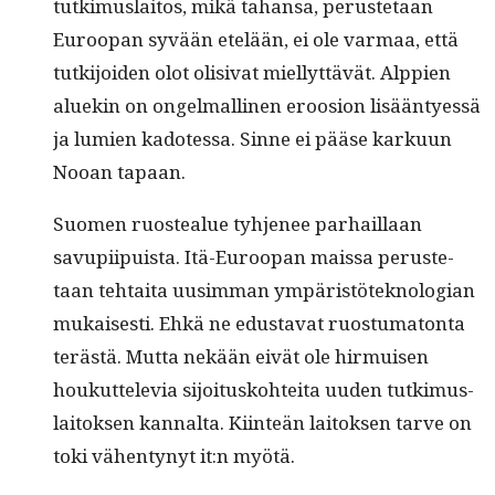
tutkimus­laitos, mikä tahansa, peruste­taan
Euroopan syvään etelään, ei ole var­maa, että
tutk­i­joiden olot oli­si­vat miel­lyt­tävät. Alp­pi­en
aluekin on ongel­malli­nen eroo­sion lisään­tyessä
ja lumien kadotes­sa. Sinne ei pääse karku­un
Nooan tapaan.
Suomen ruostealue tyh­je­nee parhail­laan
savupi­ipuista. Itä-Euroopan mais­sa peruste­
taan tehtai­ta uusim­man ympäristöte­knolo­gian
mukaises­ti. Ehkä ne edus­ta­vat ruos­tu­ma­ton­ta
terästä. Mut­ta nekään eivät ole hir­muisen
houkut­tele­via sijoi­tusko­htei­ta uuden tutkimus­
laitok­sen kannal­ta. Kiin­teän laitok­sen tarve on
toki vähen­tynyt it:n myötä.