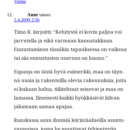
Vastaa
Anne
sanoo:
2.4.2009 2:56
Timo K. kir­joit­ti: “Kehi­tys­tä ei kovin paljoa voi
jar­rutel­la ja eikä var­maan kan­natakkaan.
Ennus­t­a­mi­nen tässäkin tapauk­ses­sa on vaikeaa
tai siis ennus­tusten osu­vu­us on huono.”
Espan­ja on tästä hyvä esimerk­ki, maa on täyn­
nä uusia ja rak­en­teil­la ole­via raken­nuk­sia, joi­ta
ei kukaan halua, tiilite­htaat seiso­vat ja maa on
lamas­sa. Ilmeis­es­ti kaik­ki hyökkä­sivät kil­van
jaka­maan samaa apajaa.
Ran­skas­sa asuu ihmisiä leir­in­täalueil­la asun­to­
vaunuis­sa, jospa he muut­ta­vat tyh­jen­tyvi­in