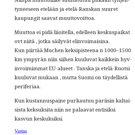
tyneeseen etelään ja etelä-Ran­skan suuret
kaupun­git saa­vat muuttovoittoa.
Muut­toa ei pidä liioitel­la, edelleen kesku­s­paikat
ovt niitä , jot­ka säi­lyvät elinvoimaisina.
Kun piirtää Muchen kek­sip­is­teena n 1000–1500
km ympyrän niin siihen kuu­lu­vat kaikkein hyv­
in­voim­im­mat EU-alueet . Tan­s­ka ja etelä-Ruot­si
kuu­lu­vat mukaan , mut­ta Suo­mi on täy­del­listä
periferiaa.
Kun kus­tan­nu­s­paine purkau­tuu pari­isin kaltai­
sista kek­suk­si­ta niin ne palaa­vat entisik­si
kasvun keskuksiksi.
Vastaa