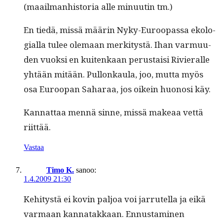
(maail­man­his­to­ria alle min­uutin tm.)
En tiedä, mis­sä määrin Nyky-Euroopas­sa ekolo­
gial­la tulee ole­maan merk­i­tys­tä. Ihan var­muu­
den vuok­si en kuitenkaan perus­taisi Riv­ier­alle
yhtään mitään. Pul­lonkaula, joo, mut­ta myös
osa Euroopan Saharaa, jos oikein huonosi käy.
Kan­nat­taa men­nä sinne, mis­sä makeaa vet­tä
riittää.
Vastaa
Timo K.
sanoo:
1.4.2009 21:30
Kehi­tys­tä ei kovin paljoa voi jar­rutel­la ja eikä
var­maan kan­natakkaan. Ennus­t­a­mi­nen