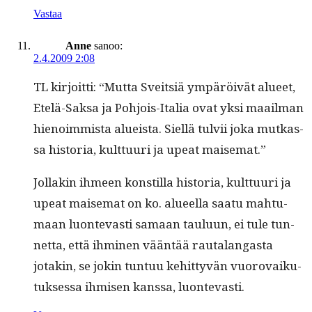
Vastaa
Anne
sanoo:
2.4.2009 2:08
TL kir­joit­ti: “Mut­ta Sveit­siä ympäröivät alueet,
Etelä-Sak­sa ja Pohjois-Italia ovat yksi maail­man
hienoim­mista alueista. Siel­lä tul­vii joka mutkas­
sa his­to­ria, kult­tuuri ja upeat maisemat.”
Jol­lakin ihmeen kon­stil­la his­to­ria, kult­tuuri ja
upeat maise­mat on ko. alueel­la saatu mah­tu­
maan luon­tev­asti samaan taulu­un, ei tule tun­
net­ta, että ihmi­nen vään­tää rauta­lan­gas­ta
jotakin, se jokin tun­tuu kehit­tyvän vuorovaiku­
tuk­ses­sa ihmisen kanssa, luontevasti.