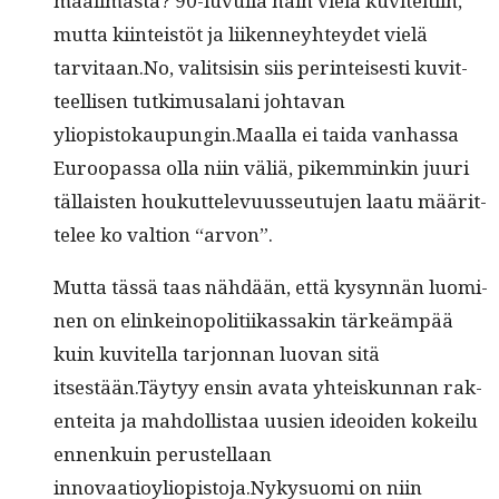
maail­mas­ta? 90-luvul­la näin vielä kuvitelti­in,
mut­ta kiin­teistöt ja liiken­ney­htey­det vielä
tarvitaan.No, val­it­sisin siis per­in­teis­es­ti kuvit­
teel­lisen tutkimusalani johta­van
yliopistokaupungin.Maalla ei tai­da van­has­sa
Euroopas­sa olla niin väliä, pikem­minkin juuri
täl­lais­ten houkut­tele­vu­usseu­tu­jen laatu määrit­
telee ko val­tion “arvon”.
Mut­ta tässä taas nähdään, että kysyn­nän luomi­
nen on elinkei­nop­o­li­ti­ikas­sakin tärkeäm­pää
kuin kuvitel­la tar­jon­nan luo­van sitä
itsestään.Täytyy ensin ava­ta yhteiskun­nan rak­
en­tei­ta ja mah­dol­lis­taa uusien ideoiden kokeilu
ennenkuin perustel­laan
innovaatioyliopistoja.Nykysuomi on niin