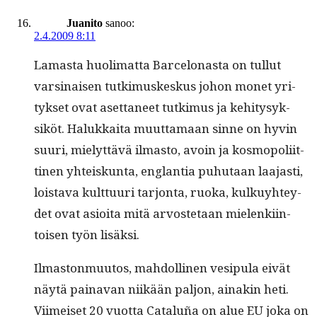
Juanito
sanoo:
2.4.2009 8:11
Lamas­ta huoli­mat­ta Barcelonas­ta on tul­lut
varsi­naisen tutkimuskeskus johon mon­et yri­
tyk­set ovat aset­ta­neet tutkimus ja kehi­tysyk­
siköt. Halukkai­ta muut­ta­maan sinne on hyvin
suuri, mielyt­tävä ilmas­to, avoin ja kos­mopoli­it­
ti­nen yhteiskun­ta, englan­tia puhutaan laa­jasti,
lois­ta­va kult­tuuri tar­jon­ta, ruo­ka, kulkuy­htey­
det ovat asioi­ta mitä arvoste­taan mie­lenki­in­
toisen työn lisäksi.
Ilmas­ton­muu­tos, mah­dolli­nen vesip­u­la eivät
näytä paina­van niikään paljon, ainakin heti.
Viimeiset 20 vuot­ta Cataluña on alue EU joka on