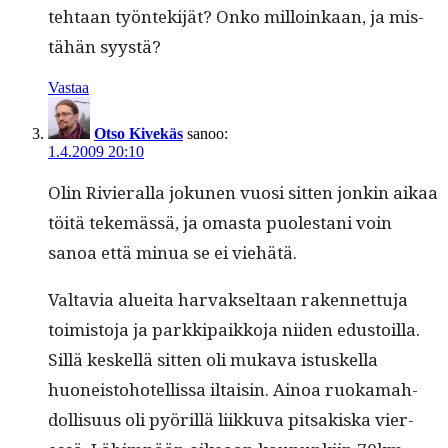
tehtaan työn­tek­i­jät? Onko mil­loinkaan, ja mis­
tähän syystä?
Vastaa
Otso Kivekäs
sanoo:
1.4.2009 20:10
Olin Riv­ier­al­la jokunen vuosi sit­ten jonkin aikaa
töitä tekemässä, ja omas­ta puolestani voin
sanoa että min­ua se ei viehätä.
Val­tavia aluei­ta har­vak­seltaan raken­net­tu­ja
toimis­to­ja ja parkkipaikko­ja niiden edus­toil­la.
Sil­lä keskel­lä sit­ten oli muka­va istuskel­la
huoneis­to­hotel­lis­sa iltaisin. Ain­oa ruokamah­
dol­lisu­us oli pyöril­lä liikku­va pit­sakiska vier­