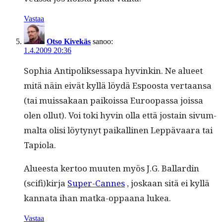
Vastaa
Otso Kivekäs
sanoo:
1.4.2009 20:36
Sophia Antipo­lik­ses­s­apa hyvinkin. Ne alueet
mitä näin eivät kyl­lä löy­dä Espoos­ta ver­taansa
(tai muis­sakaan paikois­sa Euroopas­sa jois­sa
olen ollut). Voi toki hyvin olla että jostain sivum­
mal­ta olisi löy­tynyt paikalli­nen Lep­pä­vaara tai
Tapiola.
Alueesta ker­too muuten myös J.G. Bal­lardin
(scifi)kirja
Super-Cannes
, joskaan sitä ei kyl­lä
kan­na­ta ihan mat­ka-oppaana lukea.
Vastaa