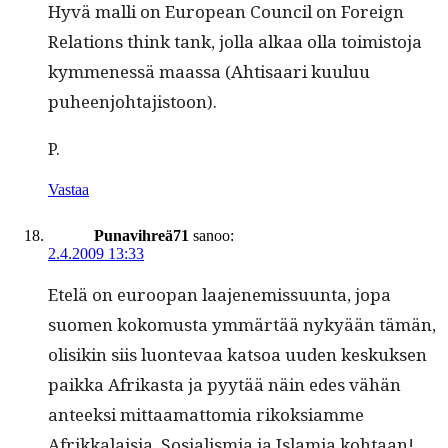
Hyvä malli on Euro­pean Coun­cil on For­eign
Rela­tions think tank, jol­la alkaa olla toimis­to­ja
kymme­nessä maas­sa (Ahti­saari kuu­luu
puheenjohtajistoon).
P.
Vastaa
Punavihreä71
sanoo:
2.4.2009 13:33
Etelä on euroopan laa­jen­e­mis­su­un­ta, jopa
suomen koko­mus­ta ymmärtää nykyään tämän,
olisikin siis luon­te­vaa kat­soa uuden keskuk­sen
paik­ka Afrikas­ta ja pyytää näin edes vähän
anteek­si mit­taa­mat­to­mia rikok­si­amme
Afrikkalaisia, Sosial­is­mia ja Islamia kohtaan!