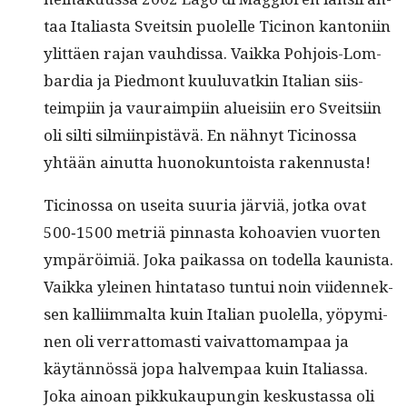
taa Ital­ias­ta Sveitsin puolelle Tici­non kan­toni­in
ylit­täen rajan vauhdis­sa. Vaik­ka Pohjois-Lom­
bar­dia ja Pied­mont kuu­lu­vatkin Ital­ian siis­
teimpi­in ja vau­raimpi­in alueisi­in ero Sveit­si­in
oli silti silmi­in­pistävä. En näh­nyt Tici­nos­sa
yhtään ain­ut­ta huonokun­toista rakennusta!
Tici­nos­sa on usei­ta suuria järviä, jot­ka ovat
500‑1500 metriä pin­nas­ta kohoavien vuorten
ympäröim­iä. Joka paikas­sa on todel­la kau­nista.
Vaik­ka yleinen hin­tata­so tun­tui noin viiden­nek­
sen kalli­im­mal­ta kuin Ital­ian puolel­la, yöpymi­
nen oli ver­rat­tomasti vai­vat­tomam­paa ja
käytän­nössä jopa halvem­paa kuin Ital­ias­sa.
Joka ain­oan pikkukaupun­gin keskus­tas­sa oli