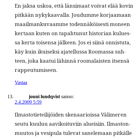
En jak­sa uskoa, että län­si­maat voivat elää kovin
pitkään nykykaaval­la. Joudumme kor­jaa­maan
maail­manku­vaamme toden­näköis­es­ti mon­een
ker­taan kuten on tapah­tunut his­to­ri­an kulues­
sa ker­ta toisen­sa jäl­keen. Jos ei siinä onnis­tu­ta,
käy kuin ikuisek­si ajatel­lus­sa Roomas­sa suh­
teen, joka kaa­tui lähin­nä rooma­lais­ten itsen­sä
rappeutumiseen.
Vastaa
jouni lundqvist
sanoo:
2.4.2009 5:59
Ilmas­toti­eteil­i­jöi­den ske­naar­i­ois­sa Välimeren
seu­tu kuu­luu aavikoitu­vi­in alueisi­in. Ilmas­ton­
muu­tos ja vesip­u­la tule­vat sanele­maan pitkälle