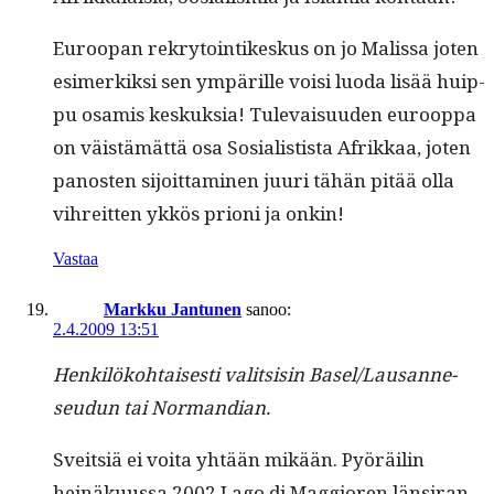
Euroopan rekry­toin­tikeskus on jo Malis­sa joten
esimerkik­si sen ympärille voisi luo­da lisää huip­
pu osamis keskuk­sia! Tule­vaisu­u­den euroop­pa
on väistämät­tä osa Sosial­is­tista Afrikkaa, joten
panos­ten sijoit­ta­mi­nen juuri tähän pitää olla
vihre­it­ten ykkös pri­oni ja onkin!
Vastaa
Markku Jantunen
sanoo:
2.4.2009 13:51
Henkilöko­htais­es­ti val­it­sisin Basel/Lau­sanne-
seudun tai Normandian.
Sveit­siä ei voita yhtään mikään. Pyöräilin
heinäku­us­sa 2002 Lago di Mag­gioren län­sir­an­