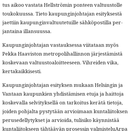
tus aikoo vas­ta­ta Hell­strömin pon­teen val­tu­us­tolle
toukoku­us­sa. Tieto kaupung­in­jo­hta­jan esi­tyk­ses­tä
jaet­ti­in kaupung­in­val­tu­ute­tu­ille sähkö­pos­til­la per­
jan­taina illansuussa.
Kaupung­in­jo­hta­jan vas­tauk­ses­sa viitataan myös
Pekka Haav­is­ton metropoli­hallinnon jär­jestämistä
koske­vaan val­tu­us­toaloit­teeseen. Vihrei­den vika,
kertakaikkisesti.
Kaupung­in­jo­hta­jan esi­tyk­sen mukaan Helsin­gin ja
Van­taan kaupunkien yhdis­tämisen etu­ja ja hait­to­ja
koske­val­la selvi­tyk­sel­lä on tarkoi­tus kerätä tieto­ja,
joiden poh­jal­ta pystytään arvioimaan kun­tali­itok­sen
perusedel­ly­tyk­set ja arvioi­da, tulisiko käyn­nistää
kun­tali­itok­seen tähtäävän pros­essin valmis­telu­Arpa