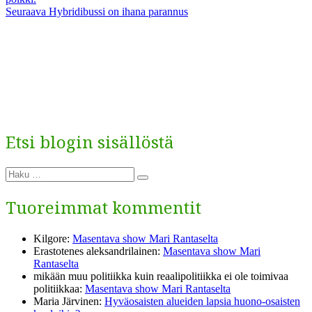
selaus
Seuraava
Seuraava
Hybridibussi on ihana parannus
artikkeli:
Etsi blogin sisällöstä
Etsi:
Haku
Tuoreimmat kommentit
Kilgore
:
Masentava show Mari Rantaselta
Erastotenes aleksandrilainen
:
Masentava show Mari
Rantaselta
mikään muu politiikka kuin reaalipolitiikka ei ole toimivaa
politiikkaa
:
Masentava show Mari Rantaselta
Maria Järvinen
:
Hyväosaisten alueiden lapsia huono-osaisten