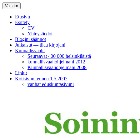
Siirry
Valikko
sisältöön
Etusivu
Esittely
CV
Yhteystiedot
Blogini säännöt
Julkaisut — tilaa kirjojani
Kunnallisvaalit
Seuraavat 400 000 helsinkiläistä
kunnallisvaaliohjelmani 2012
Kunnallisvaaliohjelmani 2008
Linkit
Kotisivuni ennen 1.5.2007
vanhat eduskuntasivuni