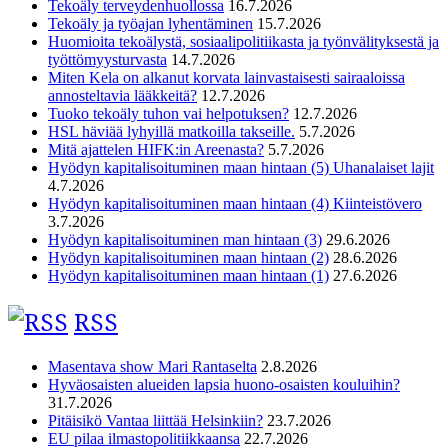
Tekoäly terveydenhuollossa
16.7.2026
Tekoäly ja työajan lyhentäminen
15.7.2026
Huomioita tekoälystä, sosiaalipolitiikasta ja työnvälityksestä ja
työttömyysturvasta
14.7.2026
Miten Kela on alkanut korvata lainvastaisesti sairaaloissa
annosteltavia lääkkeitä?
12.7.2026
Tuoko tekoäly tuhon vai helpotuksen?
12.7.2026
HSL häviää lyhyillä matkoilla takseille.
5.7.2026
Mitä ajattelen HIFK:in Areenasta?
5.7.2026
Hyödyn kapitalisoituminen maan hintaan (5) Uhanalaiset lajit
4.7.2026
Hyödyn kapitalisoituminen maan hintaan (4) Kiinteistövero
3.7.2026
Hyödyn kapitalisoituminen man hintaan (3)
29.6.2026
Hyödyn kapitalisoituminen maan hintaan (2)
28.6.2026
Hyödyn kapitalisoituminen maan hintaan (1)
27.6.2026
RSS
Masentava show Mari Rantaselta
2.8.2026
Hyväosaisten alueiden lapsia huono-osaisten kouluihin?
31.7.2026
Pitäisikö Vantaa liittää Helsinkiin?
23.7.2026
EU pilaa ilmastopolitiikkaansa
22.7.2026