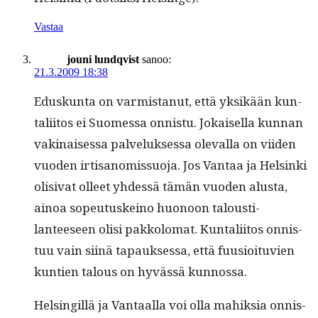
Vastaa
jouni lundqvist
sanoo:
21.3.2009 18:38
Eduskun­ta on varmis­tanut, että yksikään kun­
tali­itos ei Suomes­sa onnis­tu. Jokaisel­la kun­nan
vak­i­naises­sa palveluk­ses­sa ole­val­la on viiden
vuo­den irti­sanomis­suo­ja. Jos Van­taa ja Helsin­ki
oli­si­vat olleet yhdessä tämän vuo­den alus­ta,
ain­oa sopeu­tuskeino huonoon talousti­
lanteeseen olisi pakkolo­mat. Kun­tali­itos onnis­
tuu vain siinä tapauk­ses­sa, että fuu­sioitu­vien
kun­tien talous on hyvässä kunnossa.
Helsingillä ja Van­taal­la voi olla mahik­sia onnis­