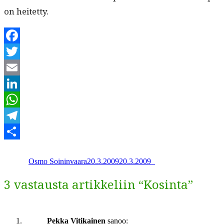
on heitetty.
Facebook
Twitter
Email
LinkedIn
WhatsApp
Telegram
Kirjoittaja
Julkaistu
Kategoriat
Share
Osmo Soininvaara
20.3.2009
20.3.2009
_
3 vastausta artikkeliin “Kosinta”
Pekka Vitikainen
sanoo: