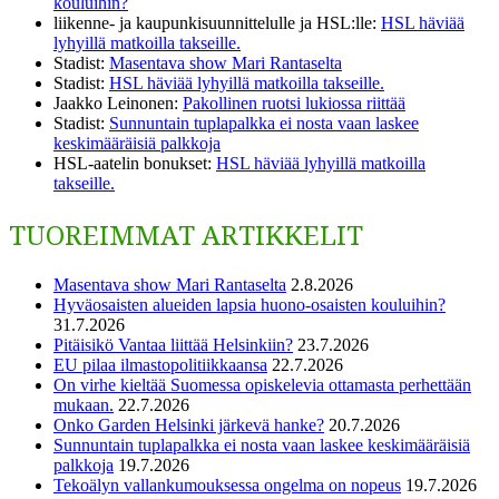
kouluihin?
liikenne- ja kaupunkisuunnittelulle ja HSL:lle
:
HSL häviää
lyhyillä matkoilla takseille.
Stadist
:
Masentava show Mari Rantaselta
Stadist
:
HSL häviää lyhyillä matkoilla takseille.
Jaakko Leinonen
:
Pakollinen ruotsi lukiossa riittää
Stadist
:
Sunnuntain tuplapalkka ei nosta vaan laskee
keskimääräisiä palkkoja
HSL-aatelin bonukset
:
HSL häviää lyhyillä matkoilla
takseille.
TUOREIMMAT ARTIKKELIT
Masentava show Mari Rantaselta
2.8.2026
Hyväosaisten alueiden lapsia huono-osaisten kouluihin?
31.7.2026
Pitäisikö Vantaa liittää Helsinkiin?
23.7.2026
EU pilaa ilmastopolitiikkaansa
22.7.2026
On virhe kieltää Suomessa opiskelevia ottamasta perhettään
mukaan.
22.7.2026
Onko Garden Helsinki järkevä hanke?
20.7.2026
Sunnuntain tuplapalkka ei nosta vaan laskee keskimääräisiä
palkkoja
19.7.2026
Tekoälyn vallankumouksessa ongelma on nopeus
19.7.2026