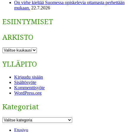
On virhe kieltää Suomessa opiskelevia ottamasta perhettään
mukaan.
22.7.2026
ESIINTYMISET
ARKISTO
ARKISTO
YLLÄPITO
Kirjaudu sisään
Sisältösyöte
Kommenttisyöte
WordPress.org
Kategoriat
Kategoriat
Etusivu