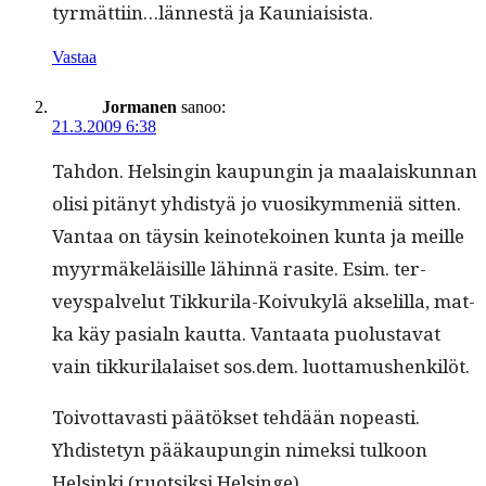
tyrmättiin…lännestä ja Kauniaisista.
Vastaa
Jormanen
sanoo:
21.3.2009 6:38
Tah­don. Helsin­gin kaupun­gin ja maalaiskun­nan
olisi pitänyt yhdis­tyä jo vuosikym­meniä sit­ten.
Van­taa on täysin keinotekoinen kun­ta ja meille
myyr­mäkeläisille lähin­nä rasite. Esim. ter­
veyspalve­lut Tikkuri­la-Koivukylä akselil­la, mat­
ka käy pasialn kaut­ta. Van­taa­ta puo­lus­ta­vat
vain tikkuri­lalaiset sos.dem. luottamushenkilöt.
Toiv­ot­tavasti päätök­set tehdään nopeasti.
Yhdis­te­tyn pääkaupun­gin nimek­si tulkoon
Helsin­ki (ruot­sik­si Helsinge).