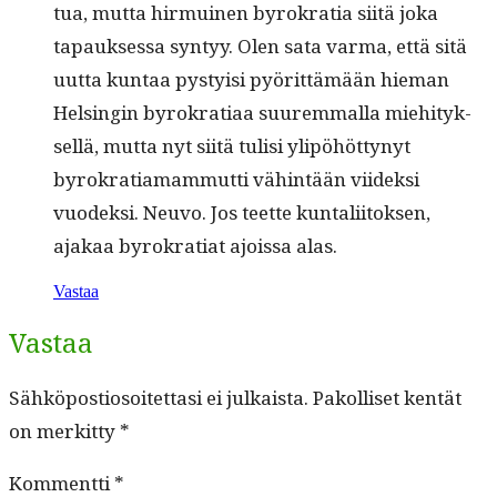
tua, mut­ta hir­muinen byrokra­tia siitä joka
tapauk­ses­sa syn­tyy. Olen sata var­ma, että sitä
uut­ta kun­taa pysty­isi pyörit­tämään hie­man
Helsin­gin byrokra­ti­aa suurem­mal­la miehi­tyk­
sel­lä, mut­ta nyt siitä tulisi ylipöhöt­tynyt
byrokra­tia­mam­mut­ti vähin­tään viidek­si
vuodek­si. Neu­vo. Jos teette kun­tali­itok­sen,
ajakaa byrokra­ti­at ajois­sa alas.
Vastaa
Vastaa
Sähköpostiosoitettasi ei julkaista.
Pakolliset kentät
on merkitty
*
Kommentti
*