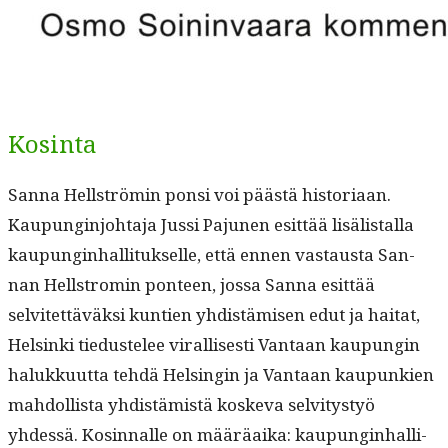
Kosinta
San­na Hell­strömin pon­si voi päästä his­to­ri­aan.
Kaupung­in­jo­hta­ja Jus­si Pajunen esit­tää lisälistal­la
kaupung­in­hal­li­tuk­selle, että ennen vas­taus­ta San­
nan Hell­stro­min pon­teen, jos­sa San­na esit­tää
selvitet­täväk­si kun­tien yhdis­tämisen edut ja hai­tat,
Helsin­ki tiedustelee viral­lis­es­ti Van­taan kaupun­gin
halukku­ut­ta tehdä Helsin­gin ja Van­taan kaupunkien
mah­dol­lista yhdis­tämistä koske­va selvi­tystyö
yhdessä. Kosin­nalle on määräai­ka: kaupung­in­hal­li­