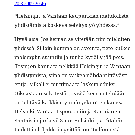
20.3.2009 20:46
“Helsin­gin ja Van­taan kaupunkien mah­dol­lista
yhdis­tämistä koske­va selvi­tystyö yhdessä.”
Hyvä asia. Jos ker­ran selvitetään niin mieluiten
yhdessä. Sil­loin hom­ma on avoin­ta, tieto kul­kee
molem­pi­in suun­ti­in ja turha kyräi­ly jää pois.
Tosin; en kan­na­ta pelkkää Helsin­gin ja Van­taan
yhdis­tymistä, siinä on vaikea nähdä riit­tävästi
etu­ja. Mikäli ei tont­ti­maa­ta las­ke­ta eduksi.
Oikeas­t­aan selvi­tys­tä; jos sitä ker­ran tehdään,
on tehtävä kaikkien ympäryskun­tien kanssa.
Helsin­ki, Van­taa, Espoo… niin ja Kau­ni­a­nen.
Saataisi­in järkevä Suur-Helsin­ki tjs. Tätähän
taidet­ti­in hil­jakkoin yrit­tää, mut­ta lännestä