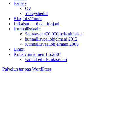
Esittely
CV
Yhteystiedot
Blogini säännöt
Julkaisut — tilaa kirjojani
Kunnallisvaalit
Seuraavat 400 000 helsinkiläistä
kunnallisvaaliohjelmani 2012
Kunnallisvaaliohjelmani 2008
Linkit
Kotisivuni ennen 1.5.2007
vanhat eduskuntasivuni
Palvelun tarjoaa WordPress