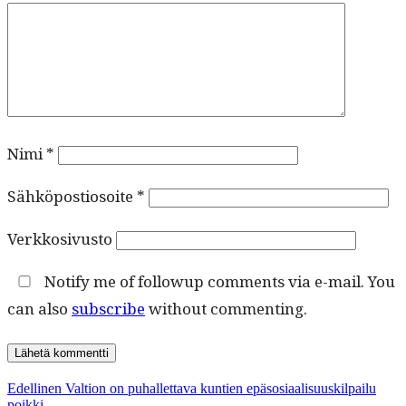
Nimi
*
Sähköpostiosoite
*
Verkkosivusto
Notify me of followup comments via e-mail. You
can also
subscribe
without commenting.
Artikkelien
Edellinen
Edellinen
Valtion on puhallettava kuntien epäsosiaalisuuskilpailu
artikkeli:
poikki.