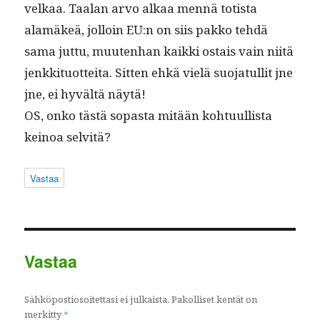
velkaa. Taalan arvo alkaa men­nä totista
alamäkeä, jol­loin EU:n on siis pakko tehdä
sama jut­tu, muuten­han kaik­ki ostais vain niitä
jenkki­tuot­tei­ta. Sit­ten ehkä vielä suo­jat­ul­lit jne
jne, ei hyvältä näytä!
OS, onko tästä sopas­ta mitään kohtu­ullista
keinoa selvitä?
Vastaa
Vastaa
Sähköpostiosoitettasi ei julkaista.
Pakolliset kentät on
merkitty
*