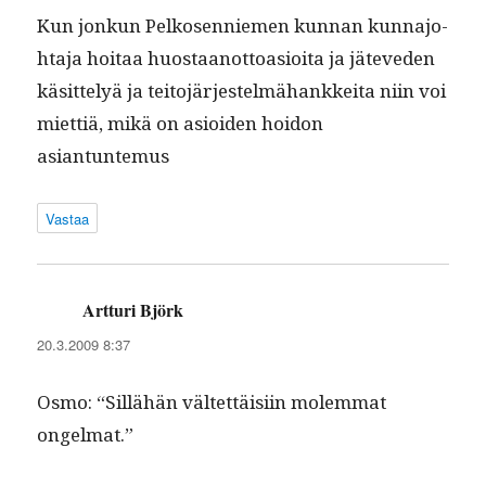
Kun jonkun Pelkosen­niemen kun­nan kun­na­jo­
hta­ja hoitaa huostaan­ot­toa­sioi­ta ja jäteve­den
käsit­te­lyä ja teito­jär­jestelmähankkei­ta niin voi
miet­tiä, mikä on asioiden hoidon
asiantuntemus
Vastaa
Artturi Björk
sanoo:
20.3.2009 8:37
Osmo: “Sil­lähän väl­tet­täisi­in molem­mat
ongelmat.”