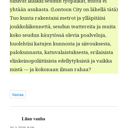
oli­si­vat lkaik­ki seudun työ­paikat, mut­ta ei
yhtään asukas­ta. (Lon­toon City on lähel­lä tätä)
Tuo kun­ta rak­en­taisi metrot ja ylläpitäisi
joukkoli­iken­net­tä, seudun teat­tere­i­ta ja mui­ta
koko seudun käuytössä ole­via poalvelu­ja,
huole­htisi katu­jen kun­nos­ta ja siivouk­ses­ta,
palokun­nas­ta, katu­valais­tuk­ses­ta, eri­lai­sista
elinkei­nop­o­li­it­ti­sista edel­ly­tyk­sistä ja vaik­ka
mis­tä — ja kokon­aan ilman rahaa?
Vastaa
Liian vanha
sanoo:
20.3.2009 8:06