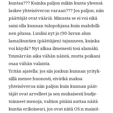
kun­taa??? Kuin­ka paljon mikin kun­ta yleen­sä
las­kee yhteisöveron varaan??? Jos paljon, niin
päät­täjät ovat vääriä. Minus­ta se ei voi eikä
saisi olla kun­nan tulopo­h­jana kuin mah­dolli­
nen plus­sa. Luulisi nyt jo (90-luvun alun
lama)kuntien (päät­täjien) tajun­neen, kuin­ka
voi käy­dä? Nyt alkaa ilmeis­es­ti tosi alamä­ki.
Ymmär­rän aika vähän näistä, mut­ta poikani
osaa vähän valaista.
Yritän ajatel­la: jos siis jonkun kun­nan yri­tyk­
sil­lä menee huonos­ti, eivätkä mak­sa
yhteisöveroa niin paljon kuin kun­nan päät­
täjät ovat arvelleet ja sen mukaises­ti bud­je­
toin­neet meno­ja, val­tion pitäisi aut­taa näitä
kun­tia erikois­es­ri, jos ovat niitä OS:n mainit­