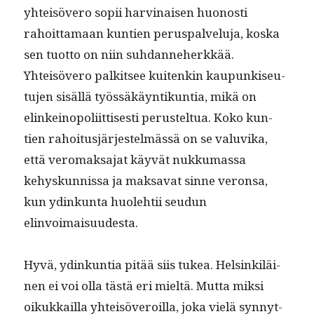
yhteisövero sopii harv­inaisen huonos­ti
rahoit­ta­maan kun­tien perus­palvelu­ja, kos­ka
sen tuot­to on niin suh­dan­neherkkää.
Yhteisövero palk­it­see kuitenkin kaupunkiseu­
tu­jen sisäl­lä työssäkäyn­tikun­tia, mikä on
elinkei­nop­o­li­it­tis­es­ti perustel­tua. Koko kun­
tien rahoi­tusjär­jestelmässä on se val­u­vi­ka,
että vero­mak­sa­jat käyvät nukku­mas­sa
kehyskun­nis­sa ja mak­sa­vat sinne veron­sa,
kun ydinkun­ta huole­htii seudun
elinvoimaisuudesta.
Hyvä, ydinkun­tia pitää siis tukea. Helsinkiläi­
nen ei voi olla tästä eri mieltä. Mut­ta mik­si
oikukkail­la yhteisöveroil­la, joka vielä syn­nyt­