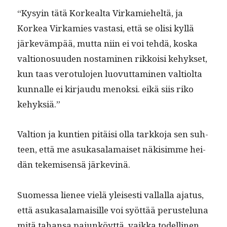
“Kysyin tätä Korkeal­ta Virkamieheltä, ja
Korkea Virkamies vas­tasi, että se olisi kyl­lä
järkeväm­pää, mut­ta niin ei voi tehdä, kos­ka
val­tiono­su­u­den nos­t­a­mi­nen rikkoisi kehyk­set,
kun taas vero­tu­lo­jen luovut­ta­mi­nen val­ti­ol­ta
kun­nalle ei kir­jaudu menok­si. eikä siis riko
kehyksiä.”
Val­tion ja kun­tien pitäisi olla tarkko­ja sen suh­
teen, että me asukasala­maiset näk­isimme hei­
dän tekemisen­sä järkevinä.
Suomes­sa lie­nee vielä yleis­es­ti val­lal­la aja­tus,
että asukasala­maisille voi syöt­tää perustelu­na
mitä tahansa pajunköyt­tä, vaik­ka todel­li­nen