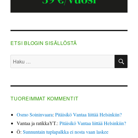
ETSI BLOGIN SISÄLLÖSTÄ
HA
Etsi:
TUOREIMMAT KOMMENTIT
Osmo Soininvaara
:
Pitäisikö Vantaa liittää Helsinkiin?
Vantaa ja ratikkaYT.
:
Pitäisikö Vantaa liittää Helsinkiin?
Ö
:
Sunnuntain tuplapalkka ei nosta vaan laskee