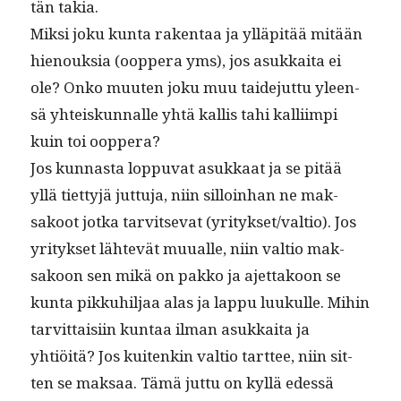
tän takia.
Mik­si joku kun­ta rak­en­taa ja ylläpitää mitään
hienouk­sia (oop­pera yms), jos asukkai­ta ei
ole? Onko muuten joku muu taide­jut­tu yleen­
sä yhteiskun­nalle yhtä kallis tahi kalli­impi
kuin toi ooppera?
Jos kun­nas­ta lop­pu­vat asukkaat ja se pitää
yllä tiet­tyjä jut­tu­ja, niin sil­loin­han ne mak­
sakoot jot­ka tarvit­se­vat (yritykset/valtio). Jos
yri­tyk­set lähtevät muualle, niin val­tio mak­
sakoon sen mikä on pakko ja ajet­takoon se
kun­ta pikkuhil­jaa alas ja lap­pu luukulle. Mihin
tarvit­taisi­in kun­taa ilman asukkai­ta ja
yhtiöitä? Jos kuitenkin val­tio tart­tee, niin sit­
ten se mak­saa. Tämä jut­tu on kyl­lä edessä