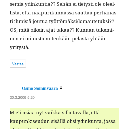
semia ydinkun­tia?? Sehän ei tietysti ole oleel­
lista, että naa­purikun­nas­sa saat­taa per­hanas­
ti ihmisiä joutua työttömäksi/lomautetuksi??
OS, mitä oikein ajat takaa?? Kun­nan tukem­i­
nen ei minus­ta mitenkään pelas­ta yhtään
yritystä.
Vastaa
Osmo Soininvaara
sanoo:
20.3.2009 5:20
Mieti asi­aa nyt vaik­ka sil­la taval­la, että
kaupunkiseudun sisäl­lä olisi ydinkun­ta, jos­sa