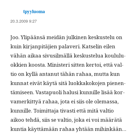
tpyyluoma
sanoo:
20.3.2009 9:27
Joo. Ylipään­sä mei­dän julki­nen keskustelu on
kuin kir­jan­pitäjien palaveri. Kat­selin eilen
vähän aikaa sivusilmäl­lä keskustelua koul­u­lu­
okkien koos­ta. Min­is­teri sit­ten ker­toi, että val­
tio on kyl­lä antanut tähän rahaa, mut­ta kun
kun­nat eivät käytä sitä luokkakoko­jen pienen­
tämiseen. Vastapuoli halusi kun­nille lisää kor­
vamerkit­tyä rahaa, jota ei siis ole ole­mas­sa,
kun­nille. Toimit­ta­ja tivasti että mitä val­tio
aikoo tehdä, siis se val­tio, joka ei voi määrätä
kun­tia käyt­tämään rahaa yhtään mihinkään…