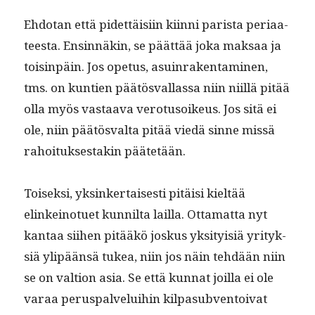
Ehdotan että pidet­täisi­in kiin­ni parista peri­aa­
teesta. Ensin­näkin, se päät­tää joka mak­saa ja
tois­in­päin. Jos ope­tus, asuin­rak­en­t­a­mi­nen,
tms. on kun­tien päätös­val­las­sa niin niil­lä pitää
olla myös vas­taa­va vero­tu­soikeus. Jos sitä ei
ole, niin päätös­val­ta pitää viedä sinne mis­sä
rahoituk­ses­takin päätetään.
Toisek­si, yksinker­tais­es­ti pitäisi kieltää
elinkeinotuet kun­nil­ta lail­la. Otta­mat­ta nyt
kan­taa siihen pitääkö joskus yksi­ty­isiä yri­tyk­
siä ylipään­sä tukea, niin jos näin tehdään niin
se on val­tion asia. Se että kun­nat joil­la ei ole
varaa perus­palvelui­hin kil­pa­sub­ven­toi­vat