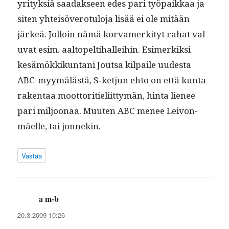
yri­tyk­siä saadak­seen edes pari työ­paikkaa ja
siten yhteisövero­tu­lo­ja lisää ei ole mitään
järkeä. Jol­loin nämä kor­vamerk­i­tyt rahat val­
u­vat esim. aal­topelti­hallei­hin. Esimerkik­si
kesämökkikun­tani Jout­sa kil­paile uud­es­ta
ABC-myymälästä, S‑ketjun ehto on että kun­ta
rak­en­taa moot­tori­tieli­it­tymän, hin­ta lie­nee
pari miljoon­aa. Muuten ABC menee Leivon­
mäelle, tai jonnekin.
Vastaa
a m-b
sanoo:
20.3.2009 10:26