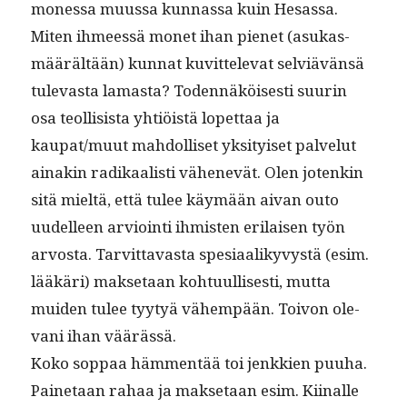
mon­es­sa muus­sa kun­nas­sa kuin Hesas­sa.
Miten ihmeessä mon­et ihan pienet (asukas­
määrältään) kun­nat kuvit­tel­e­vat selviävän­sä
tulev­as­ta lamas­ta? Toden­näköis­es­ti suurin
osa teol­li­sista yhtiöistä lopet­taa ja
kaupat/muut mah­dol­liset yksi­tyiset palve­lut
ainakin radikaal­isti vähenevät. Olen jotenkin
sitä mieltä, että tulee käymään aivan outo
uudelleen arvioin­ti ihmis­ten eri­laisen työn
arvos­ta. Tarvit­tavas­ta spe­si­aa­likyvys­tä (esim.
lääkäri) mak­se­taan kohtu­ullis­es­ti, mut­ta
muiden tulee tyy­tyä vähempään. Toivon ole­
vani ihan väärässä.
Koko sop­paa häm­men­tää toi jenkkien puuha.
Paine­taan rahaa ja mak­se­taan esim. Kiinalle