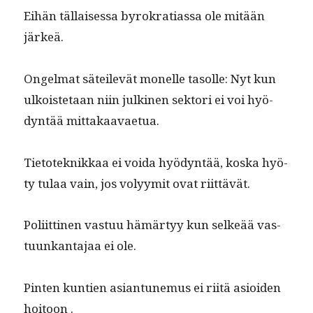
Eihän täl­laises­sa byrokra­ti­as­sa ole mitään
järkeä.
Ongel­mat säteilevät mon­elle tasolle: Nyt kun
ulkois­te­taan niin julki­nen sek­tori ei voi hyö­
dyn­tää mittakaavaetua.
Tietoteknikkaa ei voi­da hyö­dyn­tää, kos­ka hyö­
ty tulaa vain, jos volyymit ovat riittävät.
Poli­it­ti­nen vas­tuu hämär­tyy kun selkeää vas­
tu­unkan­ta­jaa ei ole.
Pin­ten kun­tien asiantune­mus ei riitä asioiden
hoitoon .