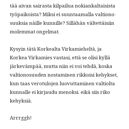
tää aivan sairas­ta kil­pailua nokiankaltai­sista
työ­paikoista? Mik­si ei suun­taa­mal­la val­tiono­
suuk­sia näille kun­nille? Sil­lähän väl­tet­täisi­in
molem­mat ongelmat.
Kysyin tätä Korkeal­ta Virkamieheltä, ja
Korkea Virkamies vas­tasi, että se olisi kyl­lä
järkeväm­pää, mut­ta niin ei voi tehdä, kos­ka
val­tiono­su­u­den nos­t­a­mi­nen rikkoisi kehyk­set,
kun taas vero­tu­lo­jen luovut­ta­mi­nen val­ti­ol­ta
kun­nalle ei kir­jaudu menok­si. eikä siis riko
kehyksiä.
Arrrggh!