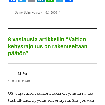
ce
wi
m
nk
ha
le
ha
bo
tte
ail
ed
ts
gr
re
Kirjoittaja
Julkaistu
Kategoriat
Osmo Soininvaara
19.3.2009
_
ok
r
In
A
a
pp
m
8 vastausta artikkeliin “Valtion
kehysrajoitus on rakenteeltaan
päätön”
MIVa
sanoo:
19.3.2009 23:43
OS, vajavaisen järkeni takia en ymmär­rä aja­
tuskulkuasi. Pyy­dän sel­ven­nys­tä. Siis, jos van­