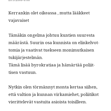
Ker­rankin olet oike­as­sa , mut­ta lääk­keet
vajavaiset
Tämäkin ongel­ma johtuu kun­tien suures­ta
määrästä. Suurin osa kun­nista on elinkelvot­
to­mia ja vaa­ti­vat tuek­seen mon­imutkaisen
tukijärjestelmän.
Tämä lisää byrokra­ti­aa ja hämärtää poli­it­
tisen vastuun.
Nytkin olen tör­män­nyt mon­ta ker­taa siihen,
että val­tion ja kun­nan virkamiehet, poli­itikot
vierit­televät vas­tui­ta asioista toisilleen.