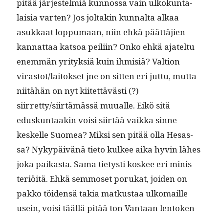
pitää jär­jestelmiä kun­nos­sa vain ulkokun­ta­
laisia varten? Jos joltakin kunnal­ta alkaa
asukkaat lop­pumaan, niin ehkä päät­täjien
kan­nat­taa kat­soa peili­in? Onko ehkä ajatel­tu
enem­män yri­tyk­siä kuin ihmisiä? Val­tion
virastot/laitokset jne on sit­ten eri jut­tu, mut­ta
niitähän on nyt kiitet­tävästi (?)
siirretty/siirtämässä muualle. Eikö sitä
eduskun­taakin voisi siirtää vaik­ka sinne
keskelle Suomea? Mik­si sen pitää olla Hesas­
sa? Nykypäivänä tieto kul­kee aika hyvin läh­es
joka paikas­ta. Sama tietysti kos­kee eri min­is­
ter­iöitä. Ehkä sem­moset porukat, joiden on
pakko töi­den­sä takia matkus­taa ulko­maille
usein, voisi tääl­lä pitää ton Van­taan lento­ken­