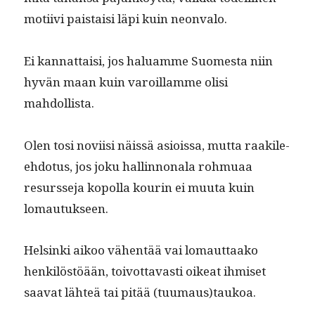
moti­ivi pais­taisi läpi kuin neonvalo.
Ei kan­nat­taisi, jos halu­amme Suomes­ta niin
hyvän maan kuin varoil­lamme olisi
mahdollista.
Olen tosi novi­isi näis­sä asiois­sa, mut­ta raak­ile-
ehdo­tus, jos joku hallinnon­ala rohmuaa
resursse­ja kopol­la kourin ei muu­ta kuin
lomautukseen.
Helsin­ki aikoo vähen­tää vai lomaut­taako
henkilöstöään, toiv­ot­tavasti oikeat ihmiset
saa­vat lähteä tai pitää (tuumaus)taukoa.