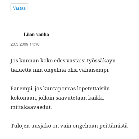
Vastaa
Liian vanha
sanoo:
20.3.2009 14:10
Jos kun­nan koko edes vas­taisi työssäkäyn­
tialuet­ta niin ongel­ma olisi vähäisempi.
Parem­pi, jos kun­ta­por­ras lopetet­taisi­in
kokon­aan, jol­loin saavute­taan kaik­ki
mittakaavaedut.
Tulo­jen uus­jako on vain ongel­man peittämistä