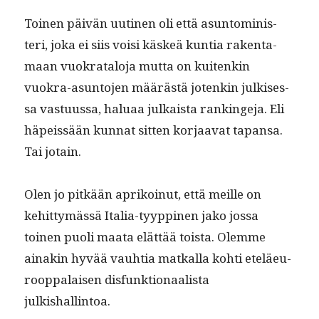
Toinen päivän uuti­nen oli että asun­to­min­is­
teri, joka ei siis voisi käskeä kun­tia rak­en­ta­
maan vuokrat­alo­ja mut­ta on kuitenkin
vuokra-asun­to­jen määrästä jotenkin julkises­
sa vas­tu­us­sa, halu­aa julka­ista rankinge­ja. Eli
häpeis­sään kun­nat sit­ten kor­jaa­vat tapansa.
Tai jotain.
Olen jo pitkään aprikoin­ut, että meille on
kehit­tymässä Italia-tyyp­pinen jako jos­sa
toinen puoli maa­ta elät­tää toista. Olemme
ainakin hyvää vauh­tia matkalla kohti eteläeu­
roop­palaisen dis­funk­tion­aal­ista
julkishallintoa.