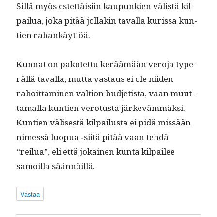
Sil­lä myös estet­täisi­in kaupunkien välistä kil­
pailua, joka pitää jol­lakin taval­la kuris­sa kun­
tien rahankäyttöä.
Kun­nat on pakotet­tu keräämään vero­ja type­
r­äl­lä taval­la, mut­ta vas­taus ei ole niiden
rahoit­ta­mi­nen val­tion bud­jetista, vaan muut­
ta­mal­la kun­tien vero­tus­ta järkeväm­mäk­si.
Kun­tien välis­es­tä kil­pailus­ta ei pidä mis­sään
nimessä luop­ua ‑siitä pitää vaan tehdä
“reilua”, eli että jokainen kun­ta kil­pailee
samoil­la säännöillä.
Vastaa