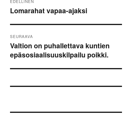
EDELLINEN
selaus
Lomarahat vapaa-ajaksi
Edellinen
artikkeli:
SEURAAVA
Valtion on puhallettava kuntien
Seuraava
epäsosiaalisuuskilpailu poikki.
artikkeli: