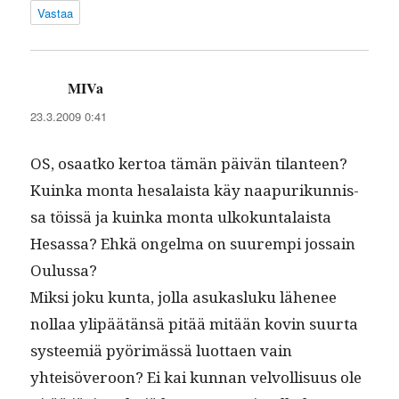
Vastaa
MIVa
sanoo:
23.3.2009 0:41
OS, osaatko ker­toa tämän päivän tilanteen?
Kuin­ka mon­ta hesalaista käy naa­purikun­nis­
sa töis­sä ja kuin­ka mon­ta ulkokun­ta­laista
Hesas­sa? Ehkä ongel­ma on suurem­pi jos­sain
Oulussa?
Mik­si joku kun­ta, jol­la asukasluku lähe­nee
nol­laa ylipäätän­sä pitää mitään kovin suur­ta
sys­teemiä pyörimässä luot­taen vain
yhteisöveroon? Ei kai kun­nan velvol­lisu­us ole