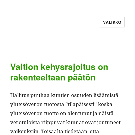
VALIKKO
Valtion kehysrajoitus on
rakenteeltaan päätön
Hal­li­tus puuhaa kun­tien osu­u­den lisäämistä
yhteisöveron tuo­to­s­ta “tilapäis­es­ti” kos­ka
yhteisöveron tuot­to on alen­tunut ja näistä
vero­tu­loista riip­pu­vat kun­nat ovat joutuneet
vaikeuk­si­in. Toisaal­ta tiede­tään, että