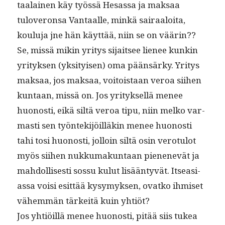
taalainen käy työssä Hesas­sa ja mak­saa
tuloveron­sa Van­taalle, minkä sairaaloi­ta,
koulu­ja jne hän käyt­tää, niin se on väärin??
Se, mis­sä mikin yri­tys sijait­see lie­nee kunkin
yri­tyk­sen (yksi­tyisen) oma pään­särky. Yri­tys
mak­saa, jos mak­saa, voitois­taan veroa siihen
kun­taan, mis­sä on. Jos yri­tyk­sel­lä menee
huonos­ti, eikä siltä veroa tipu, niin melko var­
masti sen työn­tek­i­jöil­läkin menee huonos­ti
tahi tosi huonos­ti, jol­loin siltä osin vero­tu­lot
myös siihen nukku­makun­taan pienenevät ja
mah­dol­lis­es­ti sos­su kulut lisään­tyvät. Itseasi­
as­sa voisi esit­tää kysymyk­sen, ovatko ihmiset
vähem­män tärkeitä kuin yhtiöt?
Jos yhtiöil­lä menee huonos­ti, pitää siis tukea