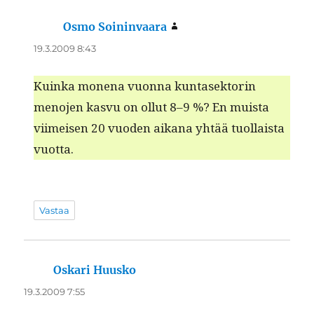
Osmo Soininvaara
sanoo:
19.3.2009 8:43
Kuin­ka mon­e­na vuon­na kun­tasek­torin
meno­jen kasvu on ollut 8–9 %? En muista
viimeisen 20 vuo­den aikana yhtää tuol­laista
vuotta.
Vastaa
Oskari Huusko
sanoo:
19.3.2009 7:55