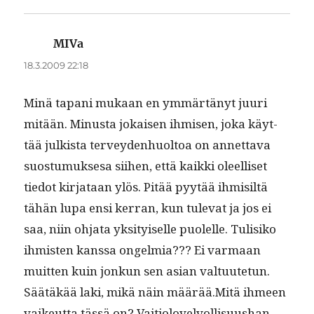
MIVa
sanoo:
18.3.2009 22:18
Minä tapani mukaan en ymmärtänyt juuri
mitään. Minus­ta jokaisen ihmisen, joka käyt­
tää julk­ista ter­vey­den­huoltoa on annet­ta­va
suos­tu­muk­sesa siihen, että kaik­ki oleel­liset
tiedot kir­jataan ylös. Pitää pyytää ihmisiltä
tähän lupa ensi ker­ran, kun tule­vat ja jos ei
saa, niin ohja­ta yksi­tyiselle puolelle. Tulisiko
ihmis­ten kanssa ongelmia??? Ei var­maan
muit­ten kuin jonkun sen asian val­tu­ute­tun.
Säätäkää laki, mikä näin määrää.Mitä ihmeen
vaikeut­ta tässä on? Vaiti­olovelvol­lisu­ushan