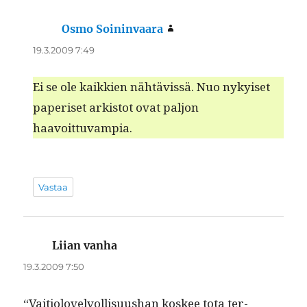
Osmo Soininvaara
sanoo:
19.3.2009 7:49
Ei se ole kaikkien nähtävis­sä. Nuo nykyiset
paperiset ark­istot ovat paljon
haavoittuvampia.
Vastaa
Liian vanha
sanoo:
19.3.2009 7:50
“Vaiti­olovelvol­lisu­ushan kos­kee tota ter­