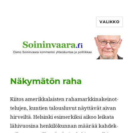
VALIKKO
Näkymätön raha
Kiitos amerikkalais­ten rahamarkki­nakeinot­
telu­jen, kun­tien talous­lu­vut näyt­tävät aivan
hir­veiltä. Helsin­ki esimerkik­si aikoo leika­ta
lähivu­osi­na henkilökun­nan määrää kahdek­