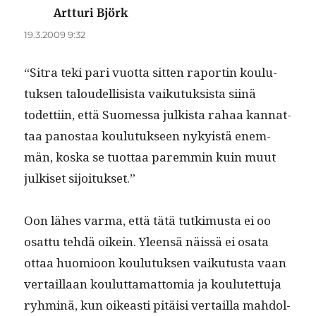
Artturi Björk
sanoo:
19.3.2009 9:32
“Sitra teki pari vuot­ta sit­ten raportin koulu­
tuk­sen taloudel­li­sista vaiku­tuk­sista siinä
todet­ti­in, että Suomes­sa julk­ista rahaa kan­nat­
taa panos­taa koulu­tuk­seen nyky­istä enem­
män, kos­ka se tuot­taa parem­min kuin muut
julkiset sijoitukset.”
Oon läh­es var­ma, että tätä tutkimus­ta ei oo
osat­tu tehdä oikein. Yleen­sä näis­sä ei osa­ta
ottaa huomioon koulu­tuk­sen vaiku­tus­ta vaan
ver­tail­laan koulut­ta­mat­to­mia ja koulutet­tu­ja
ryh­minä, kun oikeasti pitäisi ver­tail­la mah­dol­