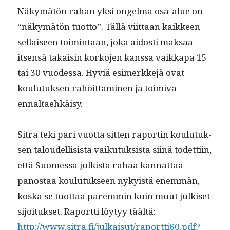
Näkymätön rahan yksi ongel­ma osa-alue on
“näkymätön tuot­to”. Täl­lä viit­taan kaik­keen
sel­l­aiseen toim­intaan, joka aidosti mak­saa
itsen­sä takaisin korko­jen kanssa vaikka­pa 15
tai 30 vuodessa. Hyviä esimerkke­jä ovat
koulu­tuk­sen rahoit­ta­mi­nen ja toimi­va
ennaltaehkäisy.
Sitra teki pari vuot­ta sit­ten raportin koulu­tuk­
sen taloudel­li­sista vaiku­tuk­sista siinä todet­ti­in,
että Suomes­sa julk­ista rahaa kan­nat­taa
panos­taa koulu­tuk­seen nyky­istä enem­män,
kos­ka se tuot­taa parem­min kuin muut julkiset
sijoituk­set. Raport­ti löy­tyy täältä:
http://www.sitra.fi/julkaisut/raportti60.pdf?