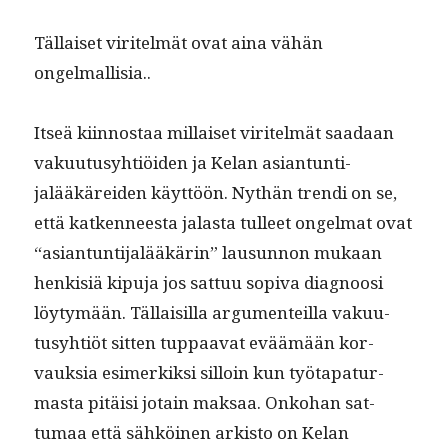
Täl­laiset viritelmät ovat aina vähän
ongelmallisia..
Itseä kiin­nos­taa mil­laiset viritelmät saadaan
vaku­u­tusy­htiöi­den ja Kelan asiantun­ti­
jalääkärei­den käyt­töön. Nythän tren­di on se,
että katken­neesta jalas­ta tulleet ongel­mat ovat
“asiantun­ti­jalääkärin” lausun­non mukaan
henkisiä kipu­ja jos sat­tuu sopi­va diag­noosi
löy­tymään. Täl­laisil­la argu­menteil­la vaku­u­
tusy­htiöt sit­ten tup­paa­vat eväämään kor­
vauk­sia esimerkik­si sil­loin kun työ­ta­p­atur­
mas­ta pitäisi jotain mak­saa. Onko­han sat­
tumaa että sähköi­nen ark­isto on Kelan