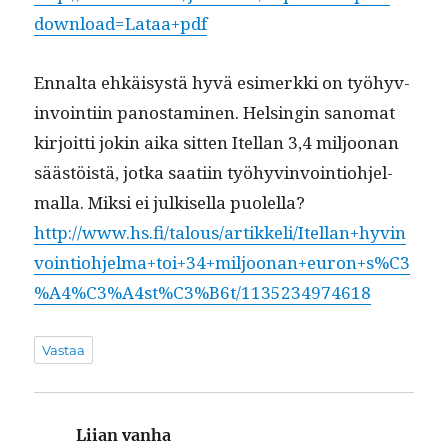
download=Lataa+pdf
Ennal­ta ehkäisys­tä hyvä esimerk­ki on työhyv­
in­voin­ti­in panos­t­a­mi­nen. Helsin­gin sanomat
kir­joit­ti jokin aika sit­ten Itel­lan 3,4 miljoo­nan
säästöistä, jot­ka saati­in työhyv­in­voin­tio­hjel­
mal­la. Mik­si ei julkisel­la puolel­la?
http://www.hs.fi/talous/artikkeli/Itellan+hyvin
vointiohjelma+toi+34+miljoonan+euron+s%C3
%A4%C3%A4st%C3%B6t/1135234974618
Vastaa
Liian vanha
sanoo: