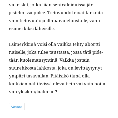
vat riskit, jot­ka liian sen­traloiduis­sa jär­
jestelmis­sä piilee. Tietovuodot eivät tarkoi­ta
vain tietovuo­to­ja iltapäiväle­hdis­tölle, vaan
esimerkik­si läheisille.
Esimerkkinä voisi olla vaik­ka tehty abort­ti
naiselle, joka tulee taus­tas­ta, jos­sa tätä pide­
tään kuole­man­syntinä. Vaik­ka jostain
suurehkos­ta lahkos­ta, joka on levit­täy­tynyt
ympäri tasaval­lan. Pitäisikö tämä olla
kaikkien nähtävis­sä ole­va tieto vai vain hoita­
van yksikön/lääkärin?
Vastaa