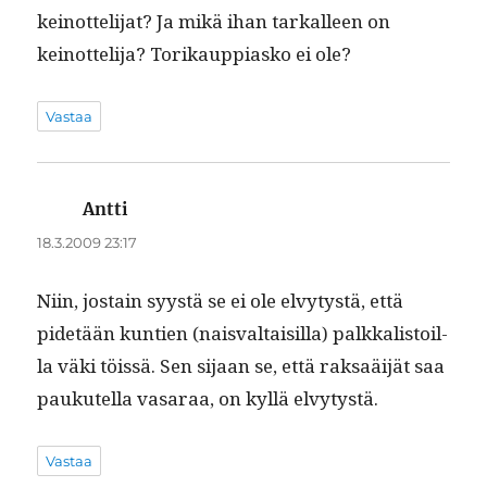
keinot­teli­jat? Ja mikä ihan tarkalleen on
keinot­teli­ja? Torikaup­pi­asko ei ole?
Vastaa
Antti
sanoo:
18.3.2009 23:17
Niin, jostain syys­tä se ei ole elvy­tys­tä, että
pide­tään kun­tien (nais­val­taisil­la) palkkalis­toil­
la väki töis­sä. Sen sijaan se, että rak­saäi­jät saa
paukutel­la vasaraa, on kyl­lä elvytystä.
Vastaa