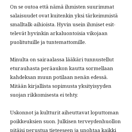
On se outoa että nämä ihmis­ten suurim­mat
salaisu­udet ovat kuitenkin yksi tärkeim­mistä
smalltalk-aihioista. Hyvin usein ihmiset esit­
televät hyvinkin arkalu­on­toisia viko­jaan
puoli­tu­tu­ille ja tuntemattomille.
Min­ul­ta on sairaalas­sa lääkäri tun­nustel­lut
etu­rauhas­ta peräaukon kaut­ta sormel­laan
kahdek­san muun poti­laan nenän edessä.
Mitään kir­jal­lista sopimus­ta yksi­ty­isyy­den
suo­jan rikkomis­es­ta ei tehty.
Uskon­not ja kult­turit aiheut­ta­vat lop­ut­toman
poikkeuk­sien suon. Julkisen ter­vey­den­huol­lon
pitäisi perus­tua tieteeseen ja uno­htaa kaik­ki