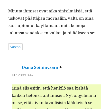
Min­u­ta ihmiset ovat aika sin­isilmäisiä, että
usko­vat päät­täjien moraali­in, val­ta on aina
kor­rup­toin­ut käyt­tämään mitä keino­ja
tahansa saadak­seen val­lan ja pitääk­seen sen
Vastaa
Osmo Soininvaara
sanoo:
19.3.2009 8:42
Minä siis esitin, että henkilö saa kieltää
kaiken tieton­sa antamisen. Nyt ongel­mana
on se, että aivan taval­li­sista lääkkeistä se