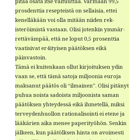
pitää osa­ta itse val­tu­ut­taa. Var­maan 99,5
pros­dent­tia resepteistä on sel­l­aisia, ettei
kenel­läkään voi olla mitään niiden rek­
isteröimistä vas­taan. Olisi jotenkin ymmär­
ret­täväm­pää, että ne lop­ut 0,5 pros­ent­tia
vaati­si­vat er4ityisen päätök­sen eikä
päinvastoin.
Tämä ei kuitenkaan ollut kir­joituk­sen ydin
vaan se, että tämä sato­ja miljoo­nia euro­ja
mak­sanut päätös oli “ilmainen”. Olisi pitänyt
puhua noista sadoista miljoon­ista saman
päätök­sen yhtey­dessä eikä ihme­tel­lä, mik­si
ter­vey­den­huol­lon ratio­nal­isoin­ti ei etene ja
lääkärien aika menee paper­i­työhön. Senkin
jäl­keen, kun päätölk­sen hin­ta on avoimesti