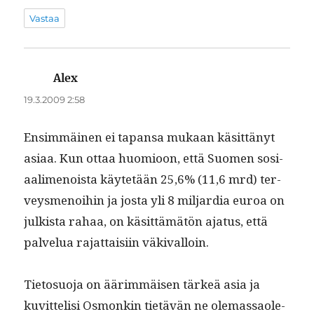
Vastaa
Alex
sanoo:
19.3.2009 2:58
Ensim­mäi­nen ei tapansa mukaan käsit­tänyt
asi­aa. Kun ottaa huomioon, että Suomen sosi­
aal­i­menoista käytetään 25,6% (11,6 mrd) ter­
veys­menoi­hin ja jos­ta yli 8 mil­jar­dia euroa on
julk­ista rahaa, on käsit­tämätön aja­tus, että
palvelua rajat­taisi­in väkivalloin.
Tieto­suo­ja on äärim­mäisen tärkeä asia ja
kuvit­telisi Osmonkin tietävän ne ole­mas­saol­e­