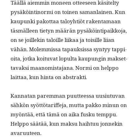
Tääl­lä aiem­min mon­een otteeseen käsitel­ty
pysäköinti­nor­mi on toinen saman­lainen. Kun
kaupun­ki pakot­taa taloy­htiöt rak­en­ta­maan
täs­mälleen tietyn määrän pysäköin­tipaikko­ja,
on se joillekin taloille liikaa ja toisille liian
vähän. Molem­mis­sa tapauk­sis­sa syn­tyy tap­pi­
oi­ta, jot­ka koitu­vat lop­ul­ta kaupun­gin mak­set­
tavak­si maan­omis­ta­jana. Nor­mi on help­po
lait­taa, kun hin­ta on abstrakti.
Kan­natan parem­man puut­teessa uusi­u­tu­van
sähkön syöt­tö­tar­if­fe­ja, mut­ta pakko min­un on
myön­tää, että tämä on aika fusku temp­pu.
Help­po säätää, kun mak­su hai­h­tuu jon­nekin
avaruuteen.