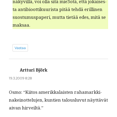
näkyvil­lä, voi olla sitä mie3otä, että jokaises­
ta antibioot­tiku­urista pitää tehdä erilli­nen
suos­tu­mus­pa­peri, mut­ta tietää edes, mitä se
maksaa.
Vastaa
Artturi Björk
sanoo:
19.3.2009 8:28
Osmo: “Kiitos amerikkalais­ten rahamarkki­
nakeinot­telu­jen, kun­tien talous­lu­vut näyt­tävät
aivan hirveiltä.”