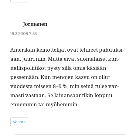
Jormanen
sanoo:
19.3.2009 7:53
Amerikan keinot­teli­jat ovat tehneet pahuuk­si­
aan, juuri niin. Mut­ta eivät suo­ma­laiset kun­
nal­lispoli­itikot pysty sil­lä omia käsiään
pessemään. Kun meno­jen kasvu on ollut
vuodes­ta toiseen 8–9 %, niin seinä tulee var­
masti vas­taan. Se lainansaan­tikin lop­puu
ennem­min tai myöhemmin.
Vastaa