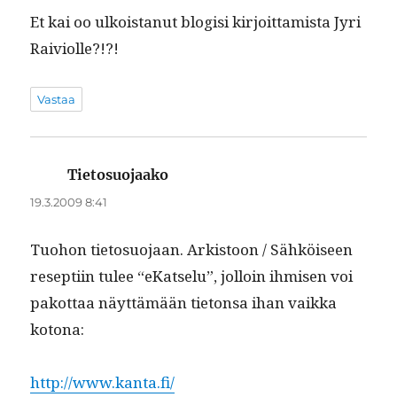
Et kai oo ulkois­tanut blo­gisi kir­joit­tamista Jyri
Raiviolle?!?!
Vastaa
Tietosuojaako
sanoo:
19.3.2009 8:41
Tuo­hon tieto­suo­jaan. Ark­istoon / Sähköiseen
resep­ti­in tulee “eKat­selu”, jol­loin ihmisen voi
pakot­taa näyt­tämään tieton­sa ihan vaik­ka
kotona:
http://www.kanta.fi/