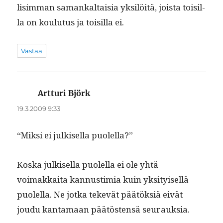
lisim­man samankaltaisia yksilöitä, joista toisil­
la on koulu­tus ja toisil­la ei.
Vastaa
Artturi Björk
sanoo:
19.3.2009 9:33
“Mik­si ei julkisel­la puolella?”
Kos­ka julkisel­la puolel­la ei ole yhtä
voimakkai­ta kan­nus­timia kuin yksi­tyisel­lä
puolel­la. Ne jot­ka tekevät päätök­siä eivät
joudu kan­ta­maan päätösten­sä seurauksia.