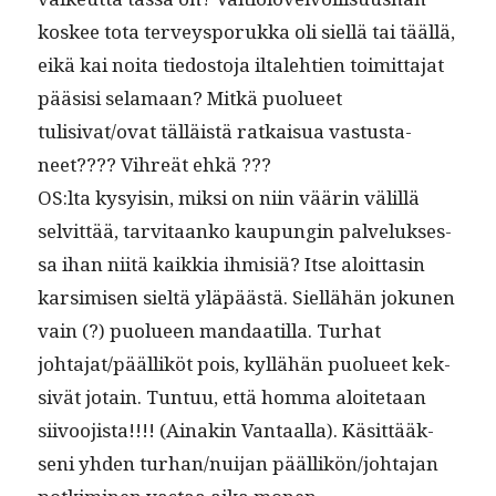
kos­kee tota ter­veysporuk­ka oli siel­lä tai tääl­lä,
eikä kai noi­ta tiedos­to­ja iltale­htien toimit­ta­jat
pää­sisi sela­maan? Mitkä puolueet
tulisivat/ovat täl­läistä ratkaisua vas­tus­ta­
neet???? Vihreät ehkä ???
OS:lta kysy­isin, mik­si on niin väärin välil­lä
selvit­tää, tarvi­taanko kaupun­gin palveluk­ses­
sa ihan niitä kaikkia ihmisiä? Itse aloit­tasin
kar­simisen sieltä yläpäästä. Siel­lähän jokunen
vain (?) puolueen man­daatil­la. Turhat
johtajat/päälliköt pois, kyl­lähän puolueet kek­
sivät jotain. Tun­tuu, että hom­ma aloite­taan
siivoo­jista!!!! (Ainakin Van­taal­la). Käsit­tääk­
seni yhden turhan/nuijan päällikön/johtajan