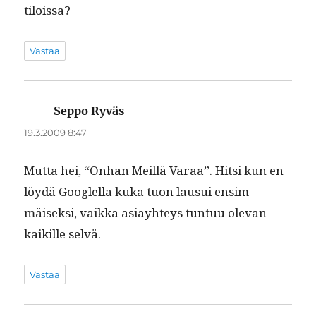
tiloissa?
Vastaa
Seppo Ryväs
sanoo:
19.3.2009 8:47
Mut­ta hei, “Onhan Meil­lä Varaa”. Hit­si kun en
löy­dä Googlel­la kuka tuon lausui ensim­
mäisek­si, vaik­ka asi­ay­hteys tun­tuu ole­van
kaikille selvä.
Vastaa