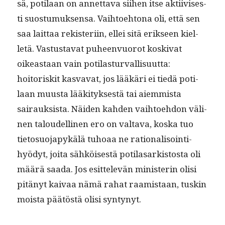
sä, poti­laan on annet­ta­va siihen itse akti­ivis­es­
ti suos­tu­muk­sen­sa. Vai­h­toe­htona oli, että sen
saa lait­taa rek­isteri­in, ellei sitä erik­seen kiel­
letä. Vas­tus­ta­vat puheen­vuorot koski­vat
oikeas­t­aan vain poti­las­tur­val­lisu­ut­ta:
hoitoriskit kas­va­vat, jos lääkäri ei tiedä poti­
laan muus­ta lääk­i­tyk­ses­tä tai aiem­mista
sairauk­sista. Näi­den kah­den vai­h­toe­hdon väli­
nen taloudelli­nen ero on val­ta­va, kos­ka tuo
tieto­suo­japykälä tuhoaa ne ratio­nal­isoin­ti­
hyödyt, joi­ta sähköis­es­tä poti­lasark­istos­ta oli
määrä saa­da. Jos esit­televän min­is­terin olisi
pitänyt kaivaa nämä rahat raamis­taan, tuskin
moista päätöstä olisi syntynyt.