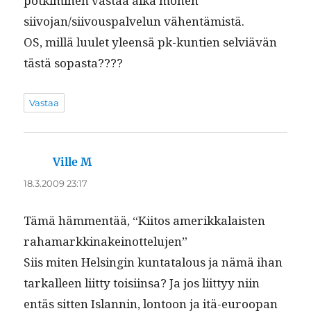
potkimi­nen vas­taa aika mon­en
siivojan/siivouspalvelun vähentämistä.
OS, mil­lä luulet yleen­sä pk-kun­tien selviävän
tästä sopasta????
Vastaa
Ville M
sanoo:
18.3.2009 23:17
Tämä häm­men­tää, “Kiitos amerikkalais­ten
rahamarkkinakeinottelujen”
Siis miten Helsin­gin kun­tat­alous ja nämä ihan
tarkalleen liit­ty toisi­in­sa? Ja jos liit­tyy niin
entäs sit­ten Islannin, lon­toon ja itä-euroopan