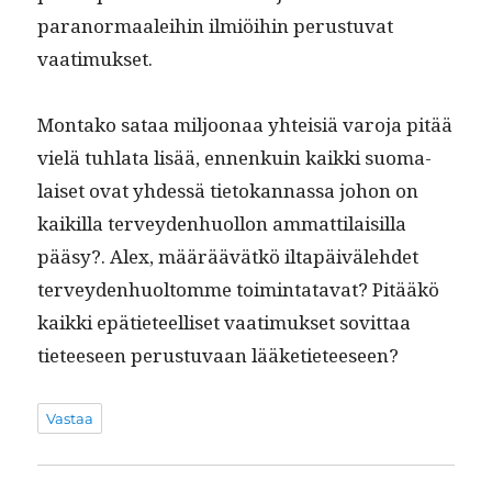
para­nor­maalei­hin ilmiöi­hin perus­tu­vat
vaatimukset.
Mon­tako sataa miljoon­aa yhteisiä varo­ja pitää
vielä tuh­la­ta lisää, ennenkuin kaik­ki suo­ma­
laiset ovat yhdessä tietokan­nas­sa johon on
kaikil­la ter­vey­den­huol­lon ammat­ti­laisil­la
pääsy?. Alex, määräävätkö iltapäiväle­hdet
ter­vey­den­huoltomme toim­intata­vat? Pitääkö
kaik­ki epäti­eteel­liset vaa­timuk­set sovit­taa
tieteeseen perus­tu­vaan lääketieteeseen?
Vastaa