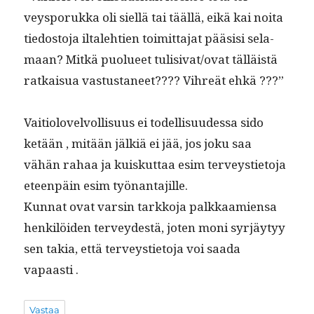
veysporuk­ka oli siel­lä tai tääl­lä, eikä kai noi­ta
tiedos­to­ja iltale­htien toimit­ta­jat pää­sisi sela­
maan? Mitkä puolueet tulisivat/ovat täl­läistä
ratkaisua vas­tus­ta­neet???? Vihreät ehkä ???”
Vaiti­olovelvol­lisu­us ei todel­lisu­udessa sido
ketään , mitään jälk­iä ei jää, jos joku saa
vähän rahaa ja kuiskut­taa esim ter­veysti­eto­ja
eteen­päin esim työnantajille.
Kun­nat ovat varsin tarkko­ja palkkaamien­sa
henkilöi­den ter­vey­destä, joten moni syr­jäy­tyy
sen takia, että ter­veysti­eto­ja voi saa­da
vapaasti .
Vastaa