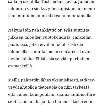
sal­la pros­en­til­la. Tästä ei tule kivaa. Julki­nen
talous on varsin kyvytön supis­ta­maan meno­
jaan muu­toin kuin kaikkea huonontamalla.
Näkymätön rahankäyt­tö on eräs suurista
julkisen talouden vuo­toko­hdista. Tarkoi­tan
päätök­siä, jot­ka eivät muodol­lis­es­ti ole
taloudel­lisia, mut­ta joiden seu­rauk­set ovat
hyvin kalli­ita. Ehkä asia selviää parhait­en
esimerkeillä.
Meil­lä päätet­ti­in läh­es yksimielis­es­ti, että ter­
vey­den­huol­lon tieto­suo­ja on niin tärkeätä,
että ennen kuin poti­laan saa­ma antibioot­tire­
sep­ti saadaan kir­joit­taa hänen rek­isterei­hin­