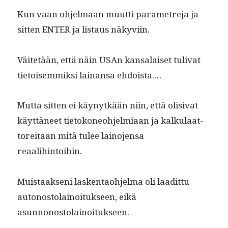
Kun vaan ohjel­maan muut­ti para­me­tre­ja ja
sit­ten ENTER ja lis­taus näkyviin.
Väitetään, että näin USAn kansalaiset tuli­vat
tietoisem­mik­si lainansa ehdoista.…
Mut­ta sit­ten ei käynytkään niin, että oli­si­vat
käyt­täneet tietoko­neo­hjelmi­aan ja kalku­laat­
tor­e­itaan mitä tulee lain­o­jen­sa
reaalihintoihin.
Muis­taak­seni lasken­tao­hjel­ma oli laa­dit­tu
autonos­to­lain­oituk­seen, eikä
asunnonostolainoitukseen.