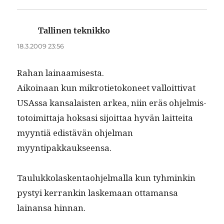
Tallinen teknikko
sanoo:
18.3.2009 23:56
Rahan lainaamis­es­ta.
Aikoinaan kun mikroti­etokoneet val­loit­ti­vat
USAs­sa kansalais­ten arkea, niin eräs ohjelmis­
to­toimit­ta­ja hok­sasi sijoit­taa hyvän lait­tei­ta
myyn­tiä edis­tävän ohjel­man
myyntipakkaukseensa.
Taulukko­lasken­tao­hjel­mal­la kun tyh­minkin
pystyi ker­rankin laske­maan otta­mansa
lainansa hinnan.