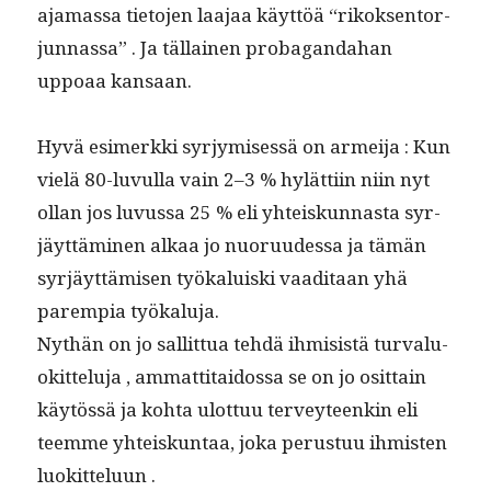
aja­mas­sa tieto­jen laa­jaa käyt­töä “rikok­sen­tor­
jun­nas­sa” . Ja täl­lainen proba­gan­da­han
uppoaa kansaan.
Hyvä esimerk­ki syr­jymisessä on armei­ja : Kun
vielä 80-luvul­la vain 2–3 % hylät­ti­in niin nyt
ollan jos luvus­sa 25 % eli yhteiskun­nas­ta syr­
jäyt­tämi­nen alkaa jo nuoru­udessa ja tämän
syr­jäyt­tämisen työkaluis­ki vaa­di­taan yhä
parem­pia työkaluja.
Nythän on jo sal­lit­tua tehdä ihmi­sistä tur­val­u­
okit­telu­ja , ammat­ti­tai­dos­sa se on jo osit­tain
käytössä ja koh­ta ulot­tuu ter­vey­teenkin eli
teemme yhteiskun­taa, joka perus­tuu ihmis­ten
luokitteluun .