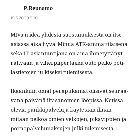
P.Reunamo
sanoo:
19.3.2009 9:18
MIVa:n idea yhdestä suos­tu­muk­ses­ta on itse
asi­as­sa aika hyvä. Min­ua ATK-ammat­ti­laise­na
sekä IT-asiantun­ti­jana on aina ihme­tyt­tänyt
rah­vaan ja viher­pi­ipertäjien outo pelko poti­
lasti­eto­jen julkisek­si tulemisesta.
Ikäänkuin omat peräpuka­mat oli­si­vat seu­raa­
vana päivänä iltasanomien lööpis­sä. Netis­sä
ole­via pankkipalvelu­ja käytetään ilman
mitään pelkoa omien velko­jen, pikavip­pi­en ja
pornopalvelumak­su­jen jul­ki tulemisesta.