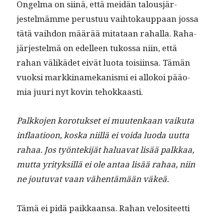
Ongel­ma on siinä, että mei­dän talousjär­
jestelmämme perus­tuu vai­h­tokaup­paan jos­sa
tätä vai­h­don määrää mitataan rahal­la. Raha­
jär­jestelmä on edelleen tukos­sa niin, että
rahan välikädet eivät luo­ta toisi­in­sa. Tämän
vuok­si markki­namekanis­mi ei allokoi pääo­
mia juuri nyt kovin tehokkaasti.
Palkko­jen koro­tuk­set ei muutenkaan vaiku­ta
inflaa­tioon, kos­ka niil­lä ei voi­da luo­da uut­ta
rahaa. Jos työn­tek­i­jät halu­a­vat lisää palkkaa,
mut­ta yri­tyk­sil­lä ei ole antaa lisää rahaa, niin
ne joutu­vat vaan vähen­tämään väkeä.
Tämä ei pidä paikkaansa. Rahan velosi­teet­ti