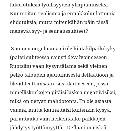
lako­ro­tuk­sia työl­lisyy­den ylläpitämisek­si.
Kun­nioi­tan real­is­mia ja ennakkolu­u­lot­to­mia
ehdo­tuk­sia, mut­ta mitenkähän päin tässä
menevät syy- ja seuraussuhteet?
Suomen ongel­mana ei ole hin­tak­il­pailukyky
(pait­si suh­teessa rajusti devalvoineeseen
Ruot­si­in) vaan kysyn­täla­ma sekä yleinen
pelko talouden ajau­tu­mis­es­ta deflaa­tioon ja
lik­vidi­teet­tiansaan; siis tilanteeseen, jos­sa
nimel­lisko­rko­jen pitäisi laskea negati­ivisik­si,
mikä on tietysti mah­do­ton­ta. En ole asi­as­ta
var­ma, mut­ta kan­nat­taisi kuitenkin kysyä,
paran­taako vain heiken­tääkö palkko­jen
jäädy­tys työt­tömyyt­tä. Deflaa­tion riskiä