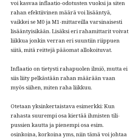
voi kas­vaa inflaa­tio-odotusten vuok­si ja siten
rahan efek­ti­ivi­nen määrä voi lisään­tyä,
vaikkei se M0 ja M1-mittareil­la varsi­nais­es­ti
lisään­ty­isikään. Lisäk­si eri rahamit­tar­it voivat
liikkua jonkin ver­ran eri suun­ti­in riip­puen
siitä, mitä reit­te­jä pääo­mat allokoituvat.
Inflaa­tio on tietysti raha­puolen ilmiö, mut­ta ei
siis liity pelkästään rahan määrään vaan
myös siihen, miten raha liikkuu.
Ote­taan yksinker­tais­ta­va esimerk­ki: Kun
rahas­ta suurem­pi osa kiertää ihmis­ten tili­
pussien kaut­ta ja pienem­pi osa esim.
osinkoina, korkoina yms, niin tämä voi johtaa