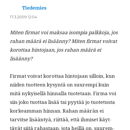
Tiedemies
sanoo:
17.3.2009 12:04
Miten fir­mat voi mak­saa isom­pia palkko­ja, jos
rahan määrä ei lisään­ny? Miten fir­mat voivat
korot­taa hin­to­jaan, jos rahan määrä ei
lisäänny?
Fir­mat voivat korot­taa hin­to­jaan sil­loin, kun
niiden tuot­teen kysyn­tä on suurem­pi kuin
mitä nykyisel­lä hin­nal­la tuote­taan. Fir­ma voi
siis joko tuot­taa lisää tai pyytää jo tuote­tus­ta
korkeam­man hin­nan. Rahan määrän ei
tarvitse lisään­tyä, riit­tää, että ihmiset käyt­
tävät siitä rahas­taan, jota heil­lä on, suurem­