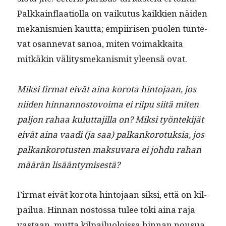
Palkkain­flaa­ti­ol­la on vaiku­tus kaikkien näi­den
mekanis­mien kaut­ta; empi­irisen puolen tun­te­
vat osan­nevat sanoa, miten voimakkai­ta
mitkäkin väl­i­tys­mekanis­mit yleen­sä ovat.
Mik­si fir­mat eivät aina koro­ta hin­to­jaan, jos
niiden hin­nan­nos­tovoima ei riipu siitä miten
paljon rahaa kulut­ta­jil­la on? Mik­si työn­tek­i­jät
eivät aina vaa­di (ja saa) palkanko­ro­tuk­sia, jos
palkanko­ro­tusten mak­su­vara ei johdu rahan
määrän lisääntymisestä?
Fir­mat eivät koro­ta hin­to­jaan sik­si, että on kil­
pailua. Hin­nan nos­tossa tulee toki aina raja
vas­taan, mut­ta kil­pailu­olois­sa hin­nan nousua