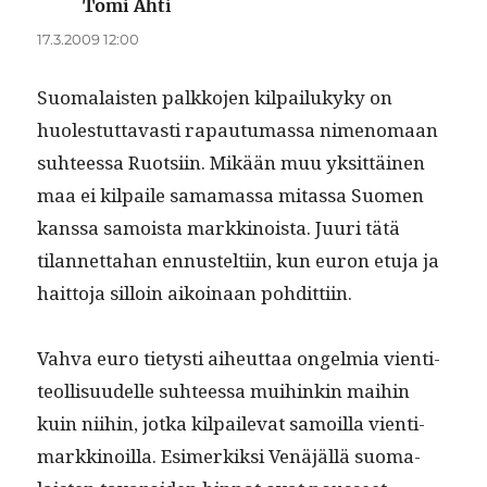
Tomi Ahti
sanoo:
17.3.2009 12:00
Suo­ma­lais­ten palkko­jen kil­pailukyky on
huolestut­tavasti rapau­tu­mas­sa nimeno­maan
suh­teessa Ruot­si­in. Mikään muu yksit­täi­nen
maa ei kil­paile sama­mas­sa mitas­sa Suomen
kanssa samoista markki­noista. Juuri tätä
tilan­net­ta­han ennustelti­in, kun euron etu­ja ja
hait­to­ja sil­loin aikoinaan pohdittiin.
Vah­va euro tietysti aiheut­taa ongelmia vien­ti­
te­ol­lisu­udelle suh­teessa mui­hinkin mai­hin
kuin niihin, jot­ka kil­pail­e­vat samoil­la vien­ti­
markki­noil­la. Esimerkik­si Venäjäl­lä suo­ma­