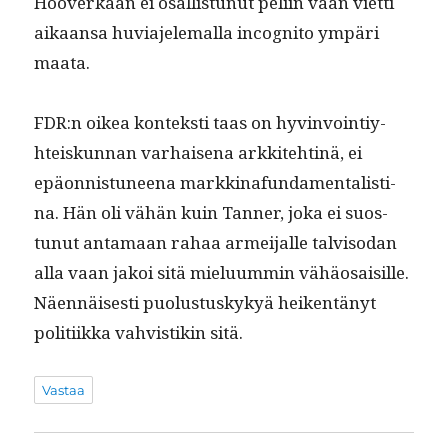
Hooverkaan ei osal­lis­tunut peli­in vaan viet­ti
aikaansa huvi­a­jele­mal­la incog­ni­to ympäri
maata.
FDR:n oikea kon­tek­sti taas on hyv­in­voin­tiy­
hteiskun­nan varhaise­na arkkite­ht­inä, ei
epäon­nis­tuneena markki­na­fun­da­men­tal­isti­
na. Hän oli vähän kuin Tan­ner, joka ei suos­
tunut anta­maan rahaa armei­jalle talvi­so­dan
alla vaan jakoi sitä mielu­um­min vähäo­saisille.
Näen­näis­es­ti puo­lus­tuskykyä heiken­tänyt
poli­ti­ik­ka vahvis­tikin sitä.
Vastaa