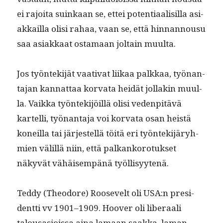
ei rajoi­ta suinkaan se, ettei poten­ti­aal­isil­la asi­
akkail­la olisi rahaa, vaan se, että hin­nan­nousu
saa asi­akkaat osta­maan joltain muulta.
Jos työn­tek­i­jät vaa­ti­vat liikaa palkkaa, työ­nan­
ta­jan kan­nat­taa kor­va­ta hei­dät jol­lakin muul­
la. Vaik­ka työn­tek­i­jöil­lä olisi veden­pitävä
kartel­li, työ­nan­ta­ja voi kor­va­ta osan heistä
koneil­la tai jär­jestel­lä töitä eri työn­tek­i­järyh­
mien välil­lä niin, että palkanko­ro­tuk­set
näkyvät vähäisem­pänä työllisyytenä.
Ted­dy (Theodore) Roo­sevelt oli USA:n pres­i­
dent­ti vv 1901–1909. Hoover oli lib­er­aali
talousasiois­sa aina lamaan saak­ka, laman