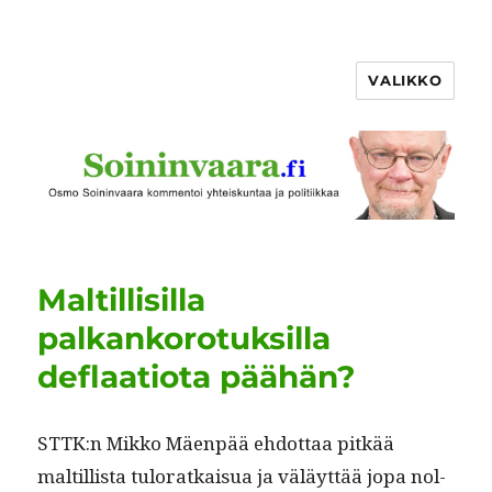
VALIKKO
Maltillisilla
palkankorotuksilla
deflaatiota päähän?
STTK:n Mikko Mäen­pää ehdot­taa pitkää
maltil­lista tulo­ratkaisua ja väläyt­tää jopa nol­