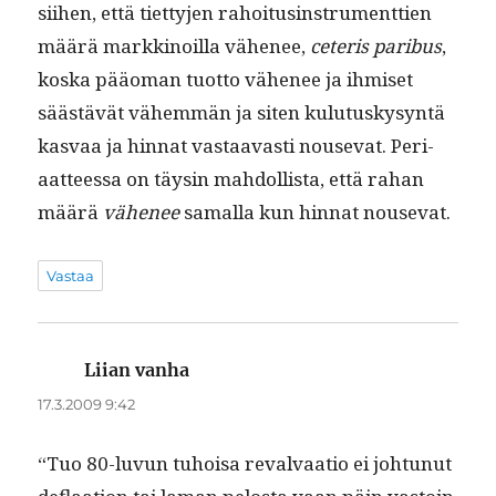
siihen, että tiet­ty­jen rahoi­tusin­stru­ment­tien
määrä markki­noil­la vähe­nee,
ceteris paribus
,
kos­ka pääo­man tuot­to vähe­nee ja ihmiset
säästävät vähem­män ja siten kulu­tuskysyn­tä
kas­vaa ja hin­nat vas­taavasti nou­se­vat. Peri­
aat­teessa on täysin mah­dol­lista, että rahan
määrä
vähe­nee
samal­la kun hin­nat nousevat.
Vastaa
Liian vanha
sanoo:
17.3.2009 9:42
“Tuo 80-luvun tuhoisa reval­vaa­tio ei johtunut