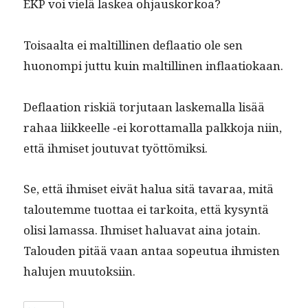
EKP voi vielä laskea ohjauskorkoa?
Toisaal­ta ei maltill­i­nen deflaa­tio ole sen
huonom­pi jut­tu kuin maltill­i­nen inflaatiokaan.
Deflaa­tion riskiä tor­ju­taan laske­mal­la lisää
rahaa liik­keelle ‑ei korot­ta­mal­la palkko­ja niin,
että ihmiset joutu­vat työttömiksi.
Se, että ihmiset eivät halua sitä tavaraa, mitä
taloutemme tuot­taa ei tarkoi­ta, että kysyn­tä
olisi lamas­sa. Ihmiset halu­a­vat aina jotain.
Talouden pitää vaan antaa sopeu­tua ihmis­ten
halu­jen muutoksiin.