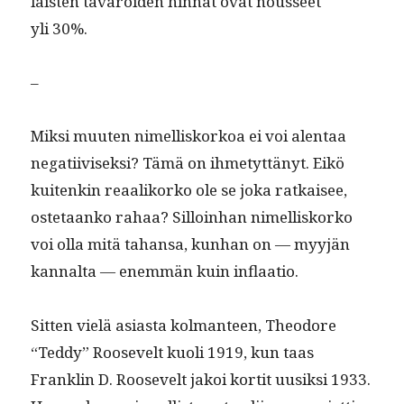
lais­ten tavaroiden hin­nat ovat nousseet
yli 30%.
–
Mik­si muuten nimel­lisko­rkoa ei voi alen­taa
negati­ivisek­si? Tämä on ihme­tyt­tänyt. Eikö
kuitenkin reaa­liko­rko ole se joka ratkaisee,
oste­taanko rahaa? Sil­loin­han nimel­lisko­rko
voi olla mitä tahansa, kun­han on — myyjän
kannal­ta — enem­män kuin inflaatio.
Sit­ten vielä asi­as­ta kol­man­teen, Theodore
“Ted­dy” Roo­sevelt kuoli 1919, kun taas
Franklin D. Roo­sevelt jakoi kor­tit uusik­si 1933.