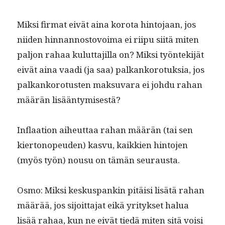
Mik­si fir­mat eivät aina koro­ta hin­to­jaan, jos
niiden hin­nan­nos­tovoima ei riipu siitä miten
paljon rahaa kulut­ta­jil­la on? Mik­si työn­tek­i­jät
eivät aina vaa­di (ja saa) palkanko­ro­tuk­sia, jos
palkanko­ro­tusten mak­su­vara ei johdu rahan
määrän lisääntymisestä?
Inflaa­tion aiheut­taa rahan määrän (tai sen
kiertonopeu­den) kasvu, kaikkien hin­to­jen
(myös työn) nousu on tämän seurausta.
Osmo: Mik­si keskus­pankin pitäisi lisätä rahan
määrää, jos sijoit­ta­jat eikä yri­tyk­set halua
lisää rahaa, kun ne eivät tiedä miten sitä voisi