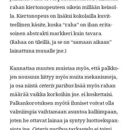
rahan kiertonopeu­teen oikein mil­lään keinol­
la. Kiertonopeus on lisäk­si koko­lail­la kuvit­
teelli­nen käsite, kos­ka “raha” on ihan eri­ta­
soinen abstrak­ti markkeri kuin tavara.
(Rahaa on tileil­lä, ja se on “samaan aikaan”
lainat­tuna muualle jne.)
Kan­nat­taa muuten muis­taa myös, että palkko­
jen nousu­un liit­tyy myös mui­ta mekanis­me­ja,
ja osa niistä
ceteris paribus
lisää myös rahan
määrää vaik­ka korkoi­hin jne. ei kos­ket­taisi.
Palkanko­ro­tuk­sen myötä ihmiset voivat olla
valmi­impia vai­h­ta­maan asun­toa kalli­im­paan,
joten he otta­vat lainaa ja syn­tyy luot­toekspan­
sio­ta jne.
Ceteris paribus
-tarkastelu ei toi­mi.