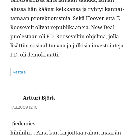
alus­sa hän kään­si kelkkansa ja ryhtyi kan­nat­
ta­maan pro­tek­tion­is­mia. Sekä Hoover että T.
Roo­sevelt oli­vat repub­likaane­ja. New Deal
puolestaan oli F.D. Roo­seveltin ohjel­ma, jol­la
lisät­ti­in sosi­aal­i­tur­vaa ja julk­isia investoin­te­ja.
F.D. oli demokraatti.
Vastaa
Artturi Björk
sanoo:
17.3.2009 12:10
Tiedemies:
hihi­hi­hi.… Aina kun kir­joit­taa rahan määrän