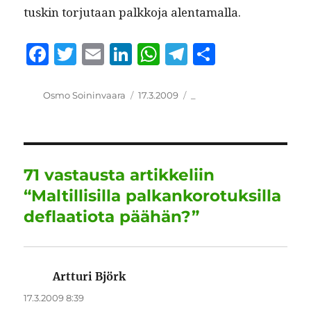
tuskin tor­ju­taan palkko­ja alentamalla.
F
T
E
Li
W
T
S
a
w
m
n
h
el
h
c
it
ai
k
at
e
a
Kirjoittaja
Julkaistu
Kategoriat
Osmo Soininvaara
17.3.2009
_
e
te
l
e
s
g
re
b
r
d
A
r
o
I
p
a
71 vastausta artikkeliin
o
n
p
m
“Maltillisilla palkankorotuksilla
k
deflaatiota päähän?”
Artturi Björk
sanoo:
17.3.2009 8:39