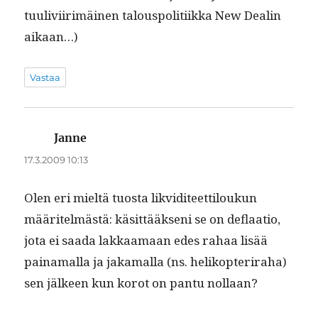
tuulivi­ir­imäi­nen talous­poli­ti­ik­ka New Dealin
aikaan…)
Vastaa
Janne
sanoo:
17.3.2009 10:13
Olen eri mieltä tuos­ta lik­vidi­teet­tiloukun
määritelmästä: käsit­tääk­seni se on deflaa­tio,
jota ei saa­da lakkaa­maan edes rahaa lisää
paina­mal­la ja jaka­mal­la (ns. helikopteri­ra­ha)
sen jäl­keen kun korot on pan­tu nollaan?