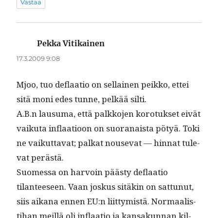
Vastaa
Pekka Vitikainen
sanoo:
17.3.2009 9:08
Mjoo, tuo deflaa­tio on sel­l­ainen peikko, ettei
sitä moni edes tunne, pelkää silti.
A.B.n lausuma, että palkko­jen koro­tuk­set eivät
vaiku­ta inflaa­tioon on suo­ranaista pötyä. Toki
ne vaikut­ta­vat; palkat nou­se­vat — hin­nat tule­
vat perästä.
Suomes­sa on har­voin päästy deflaa­tio
tilanteeseen. Vaan joskus sitäkin on sat­tunut,
siis aikana ennen EU:n liit­tymistä. Nor­maal­is­
ti­han meil­lä oli inflaa­tio ja kansakun­nan kil­