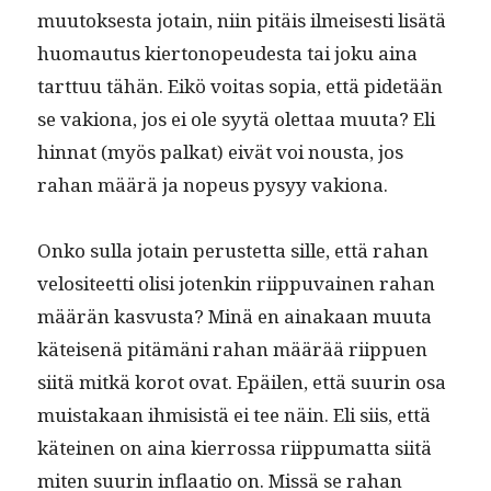
muu­tok­ses­ta jotain, niin pitäis ilmeis­es­ti lisätä
huo­mau­tus kiertonopeud­es­ta tai joku aina
tart­tuu tähän. Eikö voitas sopia, että pide­tään
se vakiona, jos ei ole syytä olet­taa muu­ta? Eli
hin­nat (myös palkat) eivät voi nous­ta, jos
rahan määrä ja nopeus pysyy vakiona.
Onko sul­la jotain perustet­ta sille, että rahan
velosi­teet­ti olisi jotenkin riip­pu­vainen rahan
määrän kasvus­ta? Minä en ainakaan muu­ta
käteisenä pitämäni rahan määrää riip­puen
siitä mitkä korot ovat. Epäilen, että suurin osa
muis­takaan ihmi­sistä ei tee näin. Eli siis, että
käteinen on aina kier­rossa riip­pumat­ta siitä
miten suurin inflaa­tio on. Mis­sä se rahan