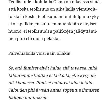
Teol­lisu­u­den kohdal­la Osmo on oike­as­sa siinä,
että kos­ka teol­lisu­us on aika lail­la vien­tivoit­
toista ja kos­ka teol­lisu­u­den hin­tak­il­pailukyky
ei ole palkko­jen suh­teen mitenkään eri­tyisen
huono, ei teol­lisu­u­den palkko­jen jäädyt­tämi­
nen juuri fir­mo­ja pelasta.
Palvelu­aloil­la voisi näin ollakin.
Se, että ihmiset eivät halua sitä tavaraa, mitä
taloutemme tuot­taa ei tarkoi­ta, että kysyn­tä
olisi lamas­sa. Ihmiset halu­a­vat aina jotain.
Talouden pitää vaan antaa sopeu­tua ihmis­ten
halu­jen muutoksiin.