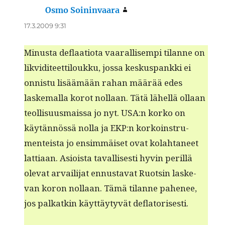
Osmo Soininvaara
sanoo:
17.3.2009 9:31
Minus­ta deflaa­tio­ta vaar­al­lisem­pi tilanne on
lik­vidi­teet­tiloukku, jos­sa keskus­pank­ki ei
onnis­tu lisäämään rahan määrää edes
laske­mal­la korot nol­laan. Tätä lähel­lä ollaan
teol­lisu­us­mais­sa jo nyt. USA:n korko on
käytän­nössä nol­la ja EKP:n korkoin­stru­
menteista jo ensim­mäiset ovat kolah­ta­neet
lat­ti­aan. Asioista taval­lis­es­ti hyvin per­il­lä
ole­vat arvail­i­jat ennus­ta­vat Ruotsin laske­
van koron nol­laan. Tämä tilanne pahe­nee,
jos palkatkin käyt­täy­tyvät deflatorisesti.