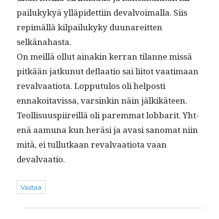
pailukykyä ylläpi­det­ti­in devalvoimal­la. Siis
repimäl­lä kil­pailukyky duunare­it­ten
selkänahasta.
On meil­lä ollut ainakin ker­ran tilanne mis­sä
pitkään jatkunut deflaa­tio sai liitot vaa­ti­maan
reval­vaa­tio­ta. Lop­putu­los oli hel­posti
ennakoitavis­sa, varsinkin näin jälkikä­teen.
Teol­lisu­us­pi­ireil­lä oli parem­mat lob­bar­it. Yht­
enä aamu­na kun heräsi ja avasi sanomat niin
mitä, ei tul­lutkaan reval­vaa­tio­ta vaan
devalvaatio.
Vastaa