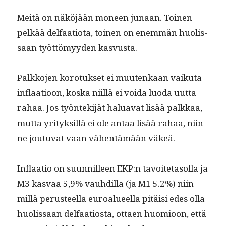
Meitä on näköjään mon­een junaan. Toinen
pelkää delfaa­tio­ta, toinen on enem­män huolis­
saan työt­tömyy­den kasvusta.
Palkko­jen koro­tuk­set ei muutenkaan vaiku­ta
inflaa­tioon, kos­ka niil­lä ei voi­da luo­da uut­ta
rahaa. Jos työn­tek­i­jät halu­a­vat lisää palkkaa,
mut­ta yri­tyk­sil­lä ei ole antaa lisää rahaa, niin
ne joutu­vat vaan vähen­tämään väkeä.
Inflaa­tio on suun­nilleen EKP:n tavoite­ta­sol­la ja
M3 kas­vaa 5,9% vauhdil­la (ja M1 5.2%) niin
mil­lä perus­teel­la euroalueel­la pitäisi edes olla
huolis­saan delfaa­tios­ta, ottaen huomioon, että