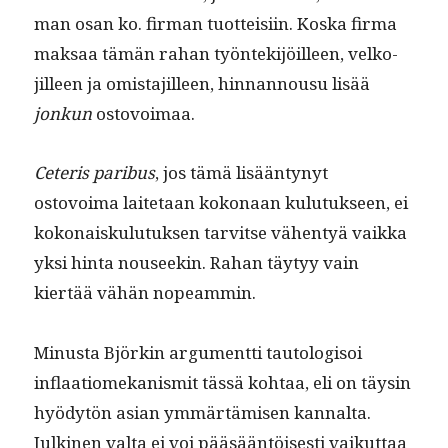
man osan ko. fir­man tuot­teisi­in. Kos­ka fir­ma
mak­saa tämän rahan työn­tek­i­jöilleen, velko­
jilleen ja omis­ta­jilleen, hin­nan­nousu lisää
jonkun
ostovoimaa.
Ceteris paribus
, jos tämä lisään­tynyt
ostovoima laite­taan kokon­aan kulu­tuk­seen, ei
kokon­aisku­lu­tuk­sen tarvitse vähen­tyä vaik­ka
yksi hin­ta nouseekin. Rahan täy­tyy vain
kiertää vähän nopeammin.
Minus­ta Björkin argu­ment­ti tau­tol­o­gisoi
inflaa­tiomekanis­mit tässä kohtaa, eli on täysin
hyödytön asian ymmärtämisen kannal­ta.
Julki­nen val­ta ei voi pääsään­töis­es­ti vaikut­taa