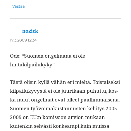
Vastaa
nozick
sanoo:
17.3.2009 12:34
Ode: “Suomen ongel­mana ei ole
hintakilpailukyky”
Tästä olisin kyl­lä vähän eri mieltä. Tois­taisek­si
kil­pailukyvys­tä ei ole juurikaan puhut­tu, kos­
ka muut ongel­mat ovat olleet pääl­lim­mäisenä.
Suomen työvoimakus­tan­nusten kehi­tys 2005–
2009 on EU:n komis­sion arvion mukaan
kuitenkin selvästi korkeampi kuin muis­sa