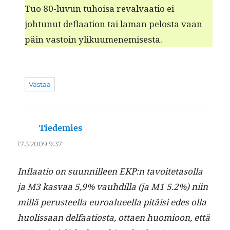
Tuo 80-luvun tuhoisa reval­vaa­tio ei
johtunut deflaa­tion tai laman pelosta vaan
päin vas­toin ylikuumenemisesta.
Vastaa
Tiedemies
sanoo:
17.3.2009 9:37
Inflaa­tio on suun­nilleen EKP:n tavoite­ta­sol­la
ja M3 kas­vaa 5,9% vauhdil­la (ja M1 5.2%) niin
mil­lä perus­teel­la euroalueel­la pitäisi edes olla
huolis­saan delfaa­tios­ta, ottaen huomioon, että