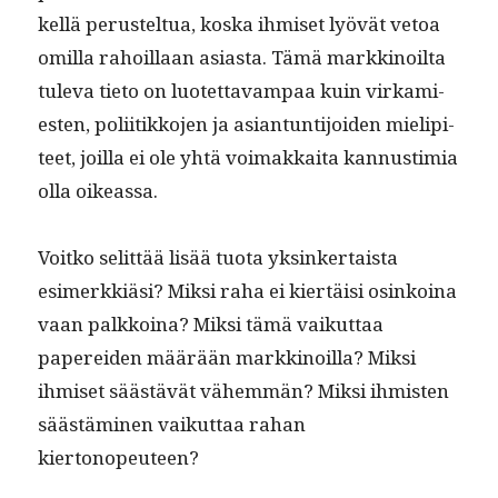
kel­lä perustel­tua, kos­ka ihmiset lyövät vetoa
omil­la rahoil­laan asi­as­ta. Tämä markki­noil­ta
tule­va tieto on luotet­tavam­paa kuin virkami­
esten, poli­itikko­jen ja asiantun­ti­joiden mielip­i­
teet, joil­la ei ole yhtä voimakkai­ta kan­nus­timia
olla oikeassa.
Voitko selit­tää lisää tuo­ta yksinker­taista
esimerkkiäsi? Mik­si raha ei kiertäisi osinkoina
vaan palkkoina? Mik­si tämä vaikut­taa
paperei­den määrään markki­noil­la? Mik­si
ihmiset säästävät vähem­män? Mik­si ihmis­ten
säästämi­nen vaikut­taa rahan
kiertonopeuteen?