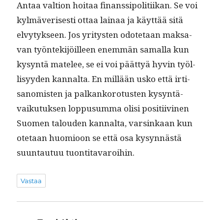
Antaa val­tion hoitaa finanssipoli­ti­ikan. Se voi
kylmäveris­es­ti ottaa lainaa ja käyt­tää sitä
elvy­tyk­seen. Jos yri­tys­ten odote­taan mak­sa­
van työn­tek­i­jöilleen enem­män samal­la kun
kysyn­tä matelee, se ei voi päät­tyä hyvin työl­
lisyy­den kannal­ta. En mil­lään usko että irti­
san­omis­ten ja palkanko­ro­tusten kysyn­tä­
vaiku­tuk­sen lop­pusum­ma olisi posi­ti­ivi­nen
Suomen talouden kannal­ta, varsinkaan kun
ote­taan huomioon se että osa kysyn­nästä
suun­tau­tuu tuontitavaroihin.
Vastaa