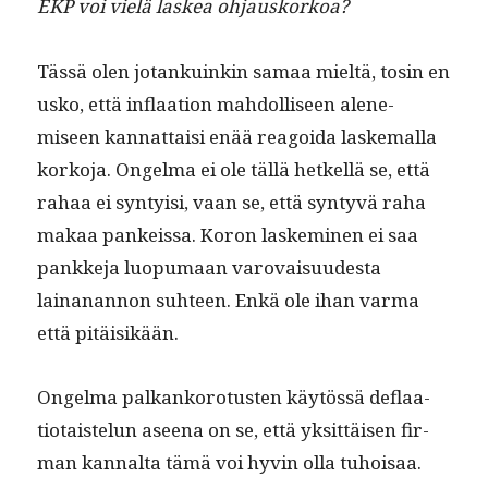
EKP voi vielä laskea ohjauskorkoa?
Tässä olen jotankuinkin samaa mieltä, tosin en
usko, että inflaa­tion mah­dol­liseen alen­e­
miseen kan­nat­taisi enää reagoi­da laske­mal­la
korko­ja. Ongel­ma ei ole täl­lä het­kel­lä se, että
rahaa ei syn­ty­isi, vaan se, että syn­tyvä raha
makaa pankeis­sa. Koron laskem­i­nen ei saa
pankke­ja luop­umaan varovaisu­ud­es­ta
lainanan­non suh­teen. Enkä ole ihan var­ma
että pitäisikään.
Ongel­ma palkanko­ro­tusten käytössä deflaa­
tio­tais­telun aseena on se, että yksit­täisen fir­
man kannal­ta tämä voi hyvin olla tuhoisaa.