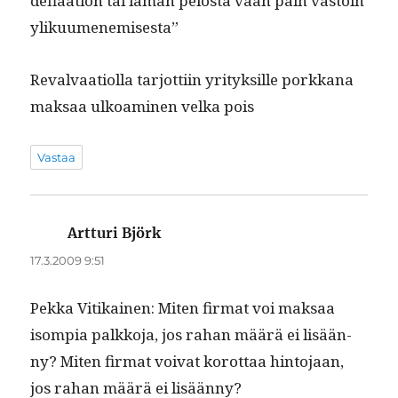
deflaa­tion tai laman pelosta vaan päin vas­toin
ylikuumenemisesta”
Reval­vaa­ti­ol­la tar­jot­ti­in yri­tyk­sille porkkana
mak­saa ulkoami­nen vel­ka pois
Vastaa
Artturi Björk
sanoo:
17.3.2009 9:51
Pekka Vitikainen: Miten fir­mat voi mak­saa
isom­pia palkko­ja, jos rahan määrä ei lisään­
ny? Miten fir­mat voivat korot­taa hin­to­jaan,
jos rahan määrä ei lisäänny?