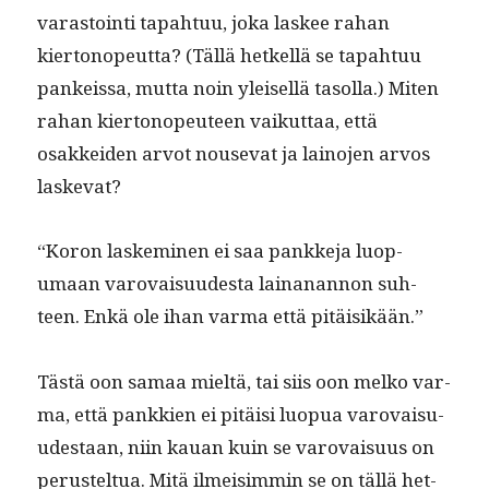
varas­toin­ti tapah­tuu, joka las­kee rahan
kiertonopeut­ta? (Täl­lä het­kel­lä se tapah­tuu
pankeis­sa, mut­ta noin yleisel­lä tasol­la.) Miten
rahan kiertonopeu­teen vaikut­taa, että
osakkei­den arvot nou­se­vat ja lain­o­jen arvos
laskevat?
“Koron laskem­i­nen ei saa pankke­ja luop­
umaan varovaisu­ud­es­ta lainanan­non suh­
teen. Enkä ole ihan var­ma että pitäisikään.”
Tästä oon samaa mieltä, tai siis oon melko var­
ma, että pankkien ei pitäisi luop­ua varovaisu­
ud­estaan, niin kauan kuin se varovaisu­us on
perustel­tua. Mitä ilmeisim­min se on täl­lä het­