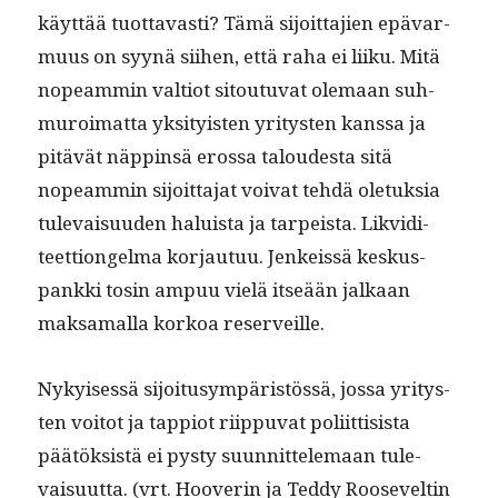
käyt­tää tuot­tavasti? Tämä sijoit­ta­jien epä­var­
muus on syynä siihen, että raha ei liiku. Mitä
nopeam­min val­tiot sitoutu­vat ole­maan suh­
muroimat­ta yksi­ty­is­ten yri­tys­ten kanssa ja
pitävät näp­pin­sä erossa taloud­es­ta sitä
nopeam­min sijoit­ta­jat voivat tehdä ole­tuk­sia
tule­vaisu­u­den haluista ja tarpeista. Lik­vidi­
teet­tion­gel­ma kor­jau­tuu. Jenkeis­sä keskus­
pank­ki tosin ampuu vielä itseään jalka­an
mak­samal­la korkoa reserveille.
Nykyisessä sijoi­tusym­päristössä, jos­sa yri­tys­
ten voitot ja tap­pi­ot riip­pu­vat poli­it­ti­sista
päätök­sistä ei pysty suun­nit­tele­maan tule­
vaisu­ut­ta. (vrt. Hooverin ja Ted­dy Roo­seveltin