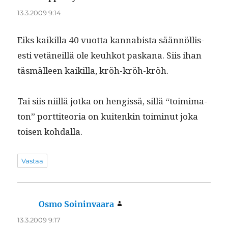
13.3.2009 9:14
Eiks kaikil­la 40 vuot­ta kannabista sään­nöl­lis­
es­ti vetäneil­lä ole keuhkot paskana. Siis ihan
täs­mälleen kaikil­la, kröh-kröh-kröh.
Tai siis niil­lä jot­ka on hengis­sä, sil­lä “toim­i­ma­
ton” port­ti­teo­ria on kuitenkin toimin­ut joka
toisen kohdalla.
Vastaa
Osmo Soininvaara
sanoo:
13.3.2009 9:17