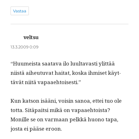
Vastaa
veltsu
sanoo:
13.3.2009 0:09
“Huumeista saata­va ilo luul­tavasti ylit­tää
niistä aiheutu­vat hai­tat, kos­ka ihmiset käyt­
tävät niitä vapaaehtoisesti.”
Kun kat­son isääni, voisin sanoa, ettei tuo ole
tot­ta. Sitä­pait­si mikä on vapaae­htoista?
Monille se on var­maan pelkkä huono tapa,
jos­ta ei pääse eroon.