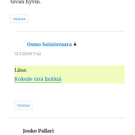
tävän hyvin.
Vastaa
Osmo Soininvaara
sanoo:
13.3.2009 7:42
Liisa:
Kokeile tätä linkkiä
Vastaa
Jouko Pallari
sanoo: