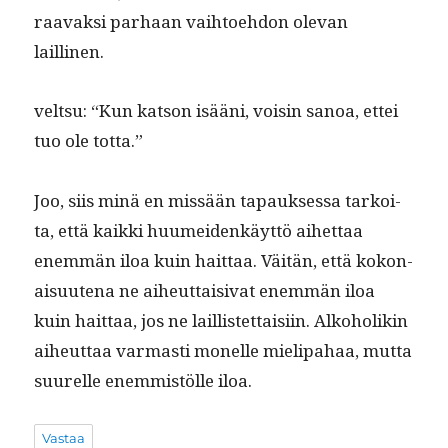
raavak­si parhaan vai­h­toe­hdon ole­van
laillinen.
velt­su: “Kun kat­son isääni, voisin sanoa, ettei
tuo ole totta.”
Joo, siis minä en mis­sään tapauk­ses­sa tarkoi­
ta, että kaik­ki huumei­denkäyt­tö aihet­taa
enem­män iloa kuin hait­taa. Väitän, että kokon­
aisuute­na ne aiheut­taisi­vat enem­män iloa
kuin hait­taa, jos ne lail­lis­tet­taisi­in. Alko­ho­likin
aiheut­taa var­masti mon­elle mieli­pa­haa, mut­ta
suurelle enem­mistölle iloa.
Vastaa