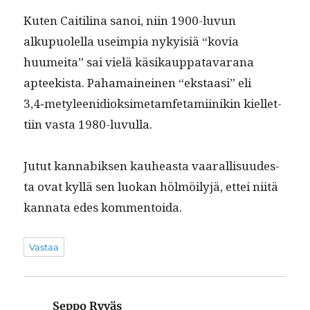
Kuten Caitili­na sanoi, niin 1900-luvun
alkupuolel­la useimpia nyky­isiä “kovia
huumei­ta” sai vielä käsikaup­patavarana
apteek­ista. Pahamaineinen “ekstaasi” eli
3,4‑metyleenidioksimetamfetamiinikin kiel­let­
ti­in vas­ta 1980-luvulla.
Jutut kannabik­sen kauheas­ta vaar­al­lisu­ud­es­
ta ovat kyl­lä sen luokan hölmöi­lyjä, ettei niitä
kan­na­ta edes kommentoida.
Vastaa
Seppo Ryväs
sanoo: