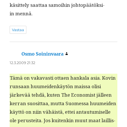
käsit­te­ly saat­taa samoi­hin johtopäätök­si­
in mennä.
Vastaa
Osmo Soininvaara
sanoo:
12.3.2009 21:32
Tämä on vakavasti ottaen han­kala asia. Kovin
run­saan huumei­denkäytön mais­sa olisi
järkevää tehdä, kuten The Econ­o­mist jälleen
ker­ran suosit­taa, mut­ta Suomes­sa huumei­den
käyt­tö on niin vähäistä, ettei antau­tu­miselle
ole perustei­ta. Jos kuitenkin muut maat lail­lis­