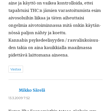
aine ja käyt­tö on vaikea kon­trol­loi­da, ettei
tapah­tu­isi THC:n jämien varas­toi­tu­mista esim
aivosolui­hin liikaa ja täten aiheut­taisi
ongelmia aiv­o­toimin­nas­sa mitä onkin käytän­
nössä paljon nähty ja koettu.
Kannabis psykedeel­isyy­den / ras­val­iukoisu­u­
den takia on aina kauikkial­la maail­mas­sa
pidet­tävä lait­tomana aineena.
Vastaa
Mikko Särelä
sanoo:
13.3.2009 7:52