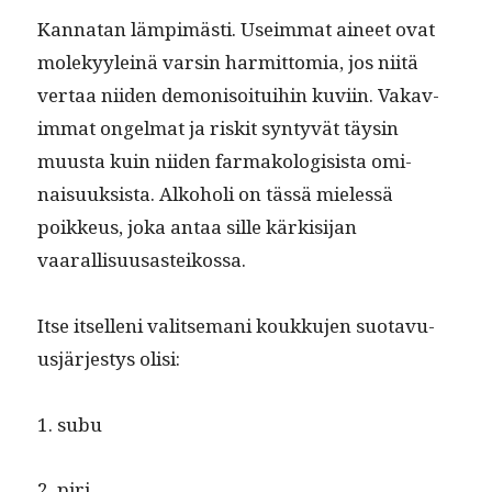
Kan­natan lämpimästi. Useim­mat aineet ovat
molekyyleinä varsin har­mit­to­mia, jos niitä
ver­taa niiden demon­isoi­tu­i­hin kuvi­in. Vakav­
im­mat ongel­mat ja riskit syn­tyvät täysin
muus­ta kuin niiden far­makol­o­gi­sista omi­
naisuuk­sista. Alko­holi on tässä mielessä
poikkeus, joka antaa sille kärk­isi­jan
vaarallisuusasteikossa.
Itse itsel­leni val­it­se­mani koukku­jen suo­tavu­
usjärjestys olisi:
1. subu
2. piri