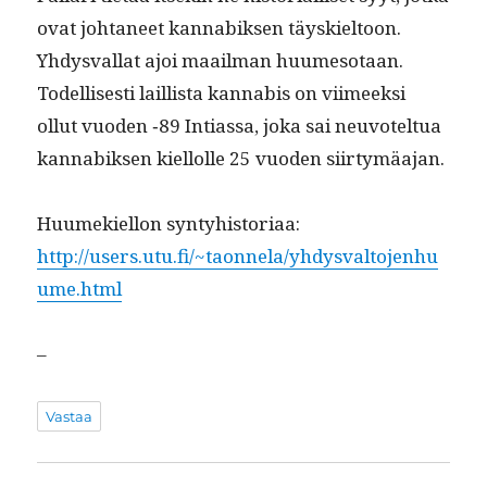
ovat johta­neet kannabik­sen täyskiel­toon.
Yhdys­val­lat ajoi maail­man huume­so­taan.
Todel­lis­es­ti lail­lista kannabis on viimeek­si
ollut vuo­den ‑89 Inti­as­sa, joka sai neu­votel­tua
kannabik­sen kiel­lolle 25 vuo­den siirtymäajan.
Huumekiel­lon syntyhistoriaa:
http://users.utu.fi/~taonnela/yhdysvaltojenhu
ume.html
–
Vastaa