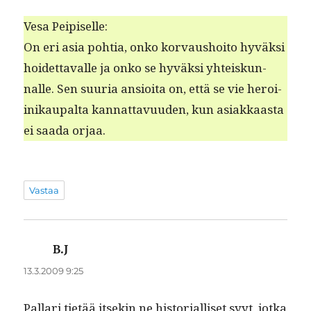
Vesa Peipiselle:
On eri asia pohtia, onko kor­vaushoito hyväk­si
hoidet­tavalle ja onko se hyväk­si yhteiskun­
nalle. Sen suuria ansioi­ta on, että se vie hero­i­
inikau­pal­ta kan­nat­tavu­u­den, kun asi­akkaas­ta
ei saa­da orjaa.
Vastaa
B.J
sanoo:
13.3.2009 9:25
Pal­lari tietää itsekin ne his­to­ri­al­liset syyt, jot­ka