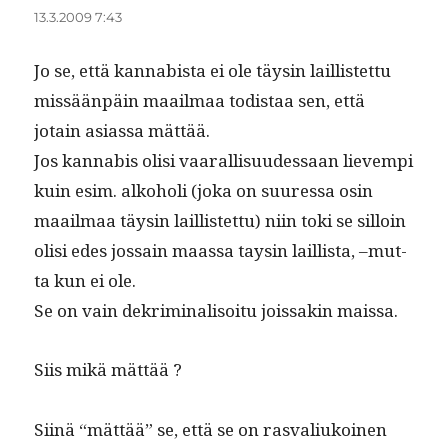
13.3.2009 7:43
Jo se, että kannabista ei ole täysin lail­lis­tet­tu
mis­sään­päin maail­maa todis­taa sen, että
jotain asi­as­sa mättää.
Jos kannabis olisi vaar­al­lisu­udessaan lievem­pi
kuin esim. alko­holi (joka on suures­sa osin
maail­maa täysin lail­lis­tet­tu) niin toki se sil­loin
olisi edes jos­sain maas­sa taysin lail­lista, –mut­
ta kun ei ole.
Se on vain dekrim­i­nal­isoitu jois­sakin maissa.
Siis mikä mättää ?
Siinä “mät­tää” se, että se on ras­val­iukoinen