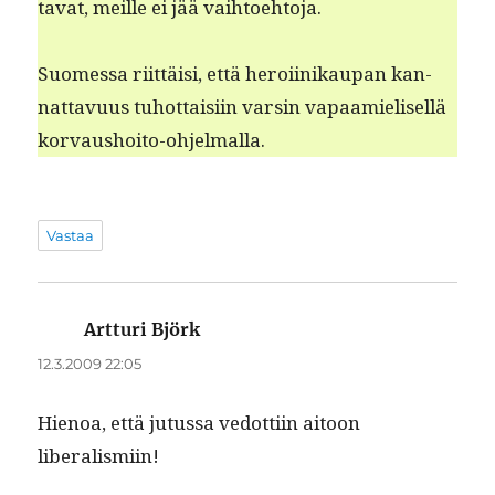
ta­vat, meille ei jää vaihtoehtoja.
Suomes­sa riit­täisi, että hero­i­inikau­pan kan­
nat­tavu­us tuhot­taisi­in varsin vapaamielisel­lä
korvaushoito-ohjelmalla.
Vastaa
Artturi Björk
sanoo:
12.3.2009 22:05
Hienoa, että jutus­sa vedot­ti­in aitoon
liberalismiin!