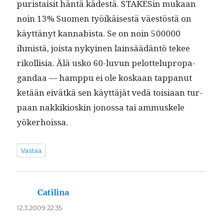
puris­taisit hän­tä kädestä. STAKESin mukaan
noin 13% Suomen työikäis­es­tä väestöstä on
käyt­tänyt kannabista. Se on noin 500000
ihmistä, joista nykyi­nen lain­säädän­tö tekee
rikol­lisia. Älä usko 60-luvun pelot­telupro­pa­
gan­daa — hamp­pu ei ole koskaan tap­panut
ketään eivätkä sen käyt­täjät vedä toisi­aan tur­
paan nakkikioskin jonos­sa tai ammuskele
yökerhoissa.
Vastaa
Catilina
sanoo:
12.3.2009 22:35