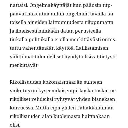
nat­taisi. Ongel­makäyt­täjät kun pääosin tup­
paa­vat hakeu­tua niihin ongelmi­in taval­la tai
toisel­la ainei­den lait­to­muud­es­ta riip­pumat­ta.
Ja ilmeis­es­ti minkään datan perus­teel­la
tiukalla poli­ti­ikalla ei olla merkit­tävästi onnis­
tut­tu vähen­tämään käyt­töä. Lail­lis­tamisen
välit­tömät taloudel­liset hyödyt oli­si­vat tietysti
merkittävät.
Rikol­lisu­u­den kokon­ais­määrän suh­teen
vaiku­tus on kyseenalaisem­pi, kos­ka tuskin ne
rikol­liset rehdeik­si ryhtyvät yhden bis­nek­sen
kuiv­ues­sa. Mut­ta eipä yhden rahakkaim­man
rikol­lisu­u­den alan kuole­mas­ta hait­taakaan
olisi.