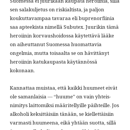
Suomes­sa ei juurikaan kau­pa­ta hero­i­inia, sil­lä
sen salakul­je­tus on riskialtista, ja paljon
koukut­tavam­paa tavaraa eli buprenor­fi­inia
saa apteek­ista nimel­lä Sub­u­tex. Juurikin tämä
hero­i­inin kor­vaushoi­dos­sa käytet­tävä lääke
on aiheut­tanut Suomes­sa huo­mat­tavia
ongelmia, mut­ta toisaal­ta se on hävit­tänyt
hero­i­inin katukau­pas­ta käytän­nössä
kokonaan.
Kan­nat­taa muis­taa, että kaik­ki huumeet eivät
ole saman­laisia — “huume” on vain yhteis­
nim­i­tys lait­tomik­si määritel­ly­ille päi­hteille. Jos
alko­holi kek­sit­täisi­in tänään, se kiel­let­täisi­in
var­masti huumeena, eikä yhtään suot­ta, sil­lä