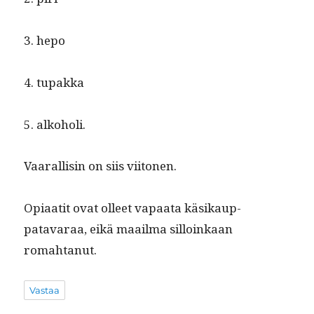
3. hepo
4. tupak­ka
5. alko­holi.
Vaar­al­lisin on siis viitonen.
Opi­aatit ovat olleet vapaa­ta käsikaup­
patavaraa, eikä maail­ma sil­loinkaan
romahtanut.
Vastaa