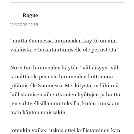
Rogue
sanoo:
12.3.2009 22:38
“mut­ta Suomes­sa huumei­den käyt­tö on niin
vähäistä, ettei antau­tu­miselle ole perusteita”
No ei tuo huumei­den käytön “vähäisyys” vält­
tämät­tä ole peruste huumei­den lait­tom­i­na
pitämiselle Suomes­sa. Merk­i­tys­tä on lähin­nä
lail­lis­tamisen aiheut­tamien hyö­ty­jen ja hait­to­
jen suh­teel­lisil­la muu­tok­sil­la, kuten run­saam­
man käytön maissakin.
Jotenkin vaikea uskoa ettei lail­lis­t­a­mi­nen kan­