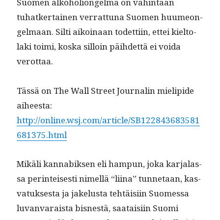
Suomen alko­ho­lion­gel­ma on vähin­tään
tuhatk­er­tainen ver­rat­tuna Suomen huume­on­
gel­maan. Silti aikoinaan todet­ti­in, ettei kiel­to­
la­ki toi­mi, kos­ka sil­loin päi­hdet­tä ei voi­da
verottaa.
Tässä on The Wall Street Jour­nalin mielipi­de
aiheesta:
http://online.wsj.com/article/SB122843683581
681375.html
Mikäli kannabik­sen eli ham­pun, joka kar­jalas­
sa per­in­teis­es­ti nimel­lä “liina” tun­netaan, kas­
vatuk­ses­ta ja jakelus­ta tehtäisi­in Suomes­sa
luvan­varaista bisnestä, saataisi­in Suo­mi