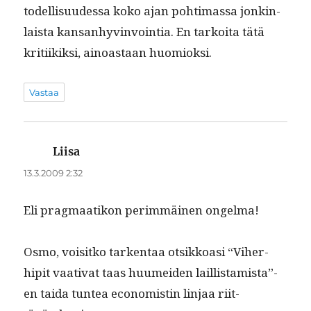
todel­lisu­udessa koko ajan pohti­mas­sa jonkin­
laista kansan­hyv­in­voin­tia. En tarkoi­ta tätä
kri­ti­ikik­si, ain­oas­taan huomioksi.
Vastaa
Liisa
sanoo:
13.3.2009 2:32
Eli prag­maatikon per­im­mäi­nen ongelma!
Osmo, voisitko tarken­taa otsikkoasi “Viher­
hip­it vaa­ti­vat taas huumei­den laillistamista”-
en tai­da tun­tea econ­o­mistin lin­jaa riit­