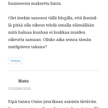
huumeesta mak­set­tu hinta.
Olet itsekin sanonut täl­lä blogilla, että ihmisil­
lä pitää olla oikeus tehdä oma­l­la elämäl­lään
mitä halu­aa kun­han ei loukkaa muiden
oikeut­ta samaan. Olisko aika seisoa tämän
mielip­i­teen takana?
Vastaa
Risto
sanoo:
12.3.2009 22:20
Etpä tun­nu Osmo juurikaan asioista tietävän.