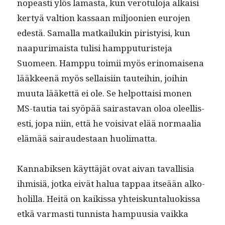
nopeasti ylös lamas­ta, kun vero­tu­lo­ja alka­isi
ker­tyä val­tion kas­saan miljoonien euro­jen
edestä. Samal­la matkailukin piristy­isi, kun
naa­puri­maista tulisi hamp­pu­tur­is­te­ja
Suomeen. Hamp­pu toimii myös eri­no­maise­na
lääk­keenä myös sel­l­aisi­in tautei­hin, joi­hin
muu­ta lääket­tä ei ole. Se helpot­taisi mon­en
MS-tau­tia tai syöpää sairas­ta­van oloa oleel­lis­
es­ti, jopa niin, että he voisi­vat elää nor­maalia
elämää sairaud­estaan huolimatta.
Kannabik­sen käyt­täjät ovat aivan taval­lisia
ihmisiä, jot­ka eivät halua tap­paa itseään alko­
ho­lil­la. Heitä on kaikissa yhteiskun­talu­okissa
etkä var­masti tun­nista ham­pu­u­sia vaik­ka