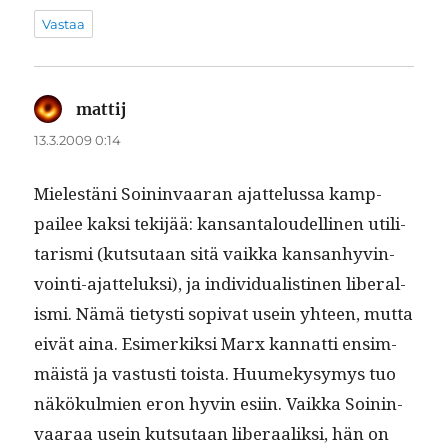
Vastaa
mattij
sanoo:
13.3.2009 0:14
Mielestäni Soin­in­vaaran ajat­telus­sa kamp­
pailee kak­si tek­i­jää: kansan­taloudelli­nen util­i­
taris­mi (kut­su­taan sitä vaik­ka kansan­hyv­in­
voin­ti-ajat­teluk­si), ja indi­vid­u­al­isti­nen lib­er­al­
is­mi. Nämä tietysti sopi­vat usein yhteen, mut­ta
eivät aina. Esimerkik­si Marx kan­nat­ti ensim­
mäistä ja vas­tusti toista. Huumekysymys tuo
näkökul­mien eron hyvin esi­in. Vaik­ka Soin­in­
vaaraa usein kut­su­taan lib­er­aa­lik­si, hän on