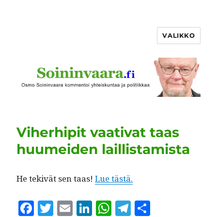
VALIKKO
Viherhipit vaativat taas
huumeiden laillistamista
He tekivät sen taas!
Lue tästä.
F
T
E
Li
W
T
S