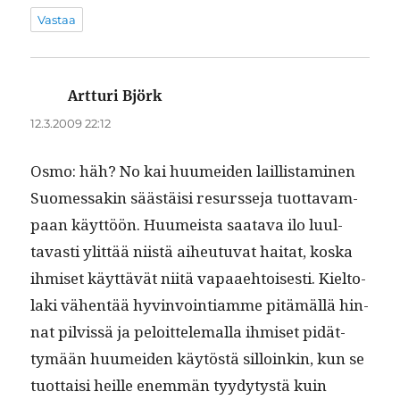
Vastaa
Artturi Björk
sanoo:
12.3.2009 22:12
Osmo: häh? No kai huumei­den lail­lis­t­a­mi­nen
Suomes­sakin säästäisi resursse­ja tuot­tavam­
paan käyt­töön. Huumeista saata­va ilo luul­
tavasti ylit­tää niistä aiheutu­vat hai­tat, kos­ka
ihmiset käyt­tävät niitä vapaae­htois­es­ti. Kiel­to­
la­ki vähen­tää hyv­in­voin­ti­amme pitämäl­lä hin­
nat pil­vis­sä ja peloit­tele­mal­la ihmiset pidät­
tymään huumei­den käytöstä sil­loinkin, kun se
tuot­taisi heille enem­män tyy­dy­tys­tä kuin