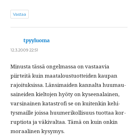
Vastaa
tpyyluoma
sanoo:
12.3.2009 22:51
Minus­ta tässä ongel­mas­sa on vas­taavia
piirteitä kuin maat­alous­tuot­tei­den kau­pan
rajoituk­sis­sa. Län­si­maid­en kannal­ta huumau­
sainei­den kiel­to­jen hyö­ty on kyseenalainen,
varsi­nainen katas­trofi se on kuitenkin kehi­
tys­maille jois­sa huumerikol­lisu­us tuot­taa kor­
rup­tio­ta ja väki­val­taa. Tämä on kuin onkin
moraa­li­nen kysymys.