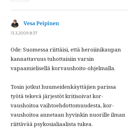
Vesa Peipinen
sanoo:
13.3.2009 8:37
Ode: Suomes­sa riit­täisi, että hero­i­inikau­pan
kan­nat­tavu­us tuhot­taisi­in varsin
vapaamielisel­lä korvaushoito-ohjelmalla.
Tosin jotkut huumei­denkäyt­täjien paris­sa
työtä tekevä jär­jestöt kri­ti­soi­vat kor­
vaushoitoa vai­h­toe­hdot­to­muud­es­ta, kor­
vaushoitoa annetaan hyvinkin nuo­rille ilman
riit­tävää psykosiali­aal­ista tukea.