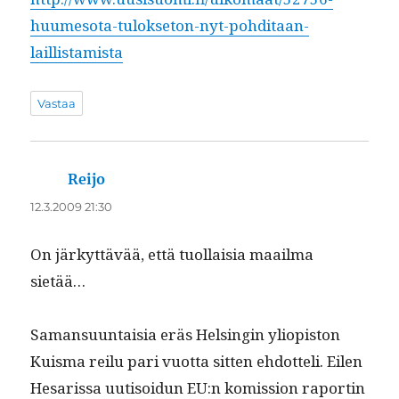
huumesota-tulokseton-nyt-pohditaan-
laillistamista
Vastaa
Reijo
sanoo:
12.3.2009 21:30
On järkyt­tävää, että tuol­laisia maail­ma
sietää…
Saman­su­un­taisia eräs Helsin­gin yliopis­ton
Kuis­ma reilu pari vuot­ta sit­ten ehdot­teli. Eilen
Hesaris­sa uuti­soidun EU:n komis­sion raportin