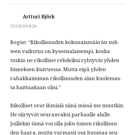
Artturi Björk
sanoo:
13.3.2009 8:24
Rogue: “Rikol­lisu­u­den kokon­ais­määrän suh­
teen vaiku­tus on kyseenalaisem­pi, kos­ka
tuskin ne rikol­liset rehdeik­si ryhtyvät yhden
bis­nek­sen kuiv­ues­sa. Mut­ta eipä yhden
rahakkaim­man rikol­lisu­u­den alan kuole­mas­
ta hait­taakaan olisi.”
Rikol­liset ovat ihmisiä siinä mis­sä me muutkin.
He siir­tyvät seu­raavak­si parhaalle alalle.
Joillekin tämä voi olla joku toinen rikol­lisu­u­
den haara, mut­ta var­masti osa huo­maa seu­