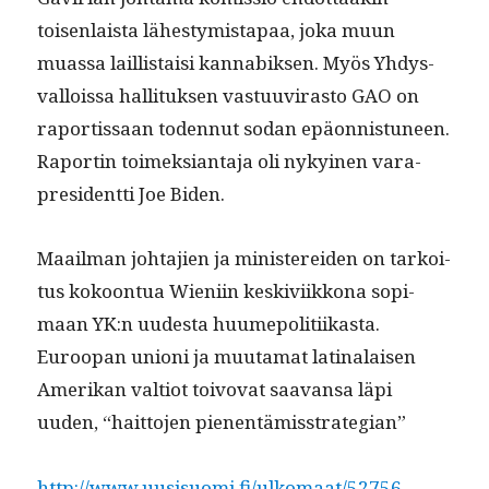
toisen­laista läh­estymistapaa, joka muun
muas­sa lail­lis­taisi kannabik­sen. Myös Yhdys­
val­lois­sa hal­li­tuk­sen vas­tu­u­vi­ras­to GAO on
rapor­tis­saan toden­nut sodan epäon­nis­tuneen.
Raportin toimek­sianta­ja oli nykyi­nen vara­
pres­i­dent­ti Joe Biden.
Maail­man johta­jien ja min­is­terei­den on tarkoi­
tus kokoon­tua Wieni­in keskivi­ikkona sopi­
maan YK:n uud­es­ta huume­poli­ti­ikas­ta.
Euroopan unioni ja muu­ta­mat lati­nalaisen
Amerikan val­tiot toivo­vat saa­vansa läpi
uuden, “hait­to­jen pienentämisstrategian”
http://www.uusisuomi.fi/ulkomaat/52756-