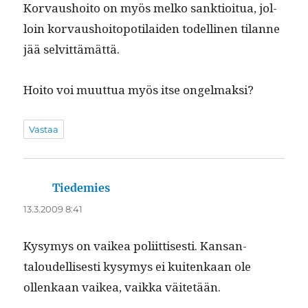
Kor­vaushoito on myös melko sank­tioitua, jol­
loin kor­vaushoitopoti­laiden todel­li­nen tilanne
jää selvittämättä.
Hoito voi muut­tua myös itse ongelmaksi?
Vastaa
Tiedemies
sanoo:
13.3.2009 8:41
Kysymys on vaikea poli­it­tis­es­ti. Kansan­
taloudel­lis­es­ti kysymys ei kuitenkaan ole
ollenkaan vaikea, vaik­ka väitetään.