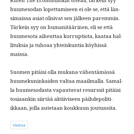
Kuten The Econ­o­mistkin toteaa, tärkein syy
huume­so­dan lopet­tamiseen ei ole se, että län­
si­mais­sa asi­at oli­si­vat sen jäl­keen parem­min.
Tärkein syy on human­itääri­nen, eli se että
huume­so­ta aiheut­taa kor­rup­tio­ta, kaataa hal­
li­tuk­sia ja tuhoaa yhteiskun­tia köy­hissä
maissa.
Suomen pitäisi olla mukana vähen­tämässä
huumekuninkaiden val­taa maail­mal­la. Samal­
la huume­so­das­ta vapau­tu­vat resurssit pitäisi
tosi­aankin siirtää akti­iviseen päi­hde­poli­ti­
ikkaan, jol­la aute­taan koukku­un joutuneita.
Vastaa