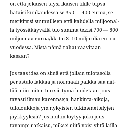
on että jokaisen täysi-ikäisen tilille tup­sa­
hataisi kuukaudessa se 350 — 400 euroa, se
merk­it­sisi suun­nilleen että kahdel­la miljoon­al­
la työssäkäyväl­lä tuo sum­ma tek­isi 700 — 800
miljoon­aa euroa/kk, tai 8–10 mil­jar­dia euroa
vuodessa. Mis­tä nämä rahat raav­i­taan
kasaan?
Jos taas idea on siinä että jol­lain tulota­sol­la
perus­tu­lo lakkaa ja nor­maali palk­ka saa riit­
tää, niin miten tuo siir­tymä hoide­taan jous­
tavasti ilman karennse­ja, hark­in­ta-aiko­ja,
tuloloukko­ja ym nyky­is­ten tukimenet­te­ly­jen
jäykkyyk­siä? Jos noi­hin löy­tyy joku jous­
tavampi ratkaisu, mik­sei niitä voisi yhtä lail­la