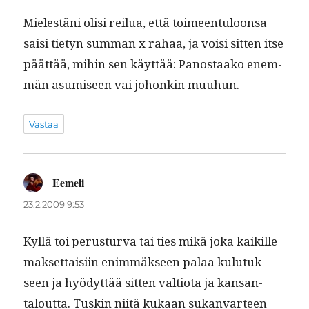
Mielestäni olisi reilua, että toimeen­tu­loon­sa
saisi tietyn sum­man x rahaa, ja voisi sit­ten itse
päät­tää, mihin sen käyt­tää: Panos­taako enem­
män asumiseen vai johonkin muuhun.
Vastaa
Eemeli
sanoo:
23.2.2009 9:53
Kyl­lä toi perus­tur­va tai ties mikä joka kaikille
mak­set­taisi­in enim­mäk­seen palaa kulu­tuk­
seen ja hyödyt­tää sit­ten val­tio­ta ja kansan­
talout­ta. Tuskin niitä kukaan sukan­var­teen