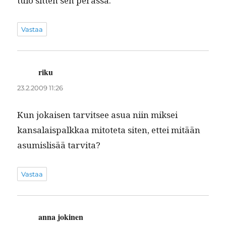
tu­lo sit­ten sen perässä.
Vastaa
riku
sanoo:
23.2.2009 11:26
Kun jokaisen tarvit­see asua niin mik­sei
kansalais­palkkaa mitote­ta siten, ettei mitään
asum­is­lisää tarvita?
Vastaa
anna jokinen
sanoo: