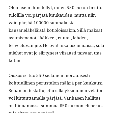
Olen usein ihme­tel­lyt, miten 550 euron brut­to­
tu­lo­lil­la voi pär­jätä kuukau­den, mut­ta niin
vain pär­jää 100000 suo­ma­laista
kansaneläkeläistä koti­olois­sakin. Sil­lä mak­sat
asum­is­menot, lääk­keet, ruuan, lehden,
teeveelu­van jne. He ovat aika usein naisia, sil­lä
miehet ovat jo siir­tyneet viisaasti taivaan tms
kotiin.
Oiskos se tuo 550 sel­l­ainen moraalis­es­ti
kohtu­ulli­nen perus­tu­lon määrä per kuukausi.
Sehän on tes­tat­tu, että sil­lä yksinäi­nen vela­ton
voi kit­tuut­ta­mal­la pär­jätä. Van­hasen hal­li­tus
on hinaa­mas­sa sum­maa 650 euroon eli perus­