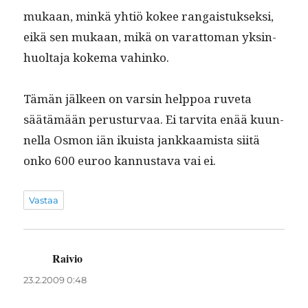
mukaan, minkä yhtiö kokee ran­gais­tuk­sek­si,
eikä sen mukaan, mikä on varat­toman yksin­
huolta­ja koke­ma vahinko.
Tämän jäl­keen on varsin help­poa ruve­ta
säätämään perus­tur­vaa. Ei tarvi­ta enää kuun­
nel­la Osmon iän ikuista jankkaamista siitä
onko 600 euroo kan­nus­ta­va vai ei.
Vastaa
Raivio
sanoo:
23.2.2009 0:48