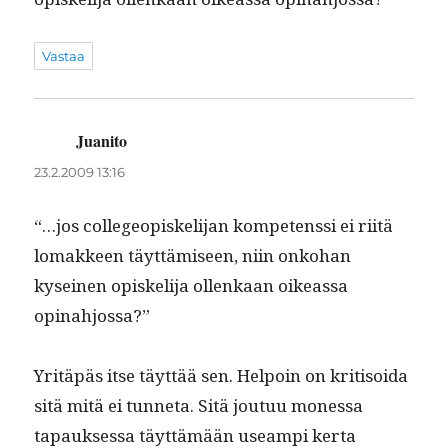
Vastaa
Juanito
sanoo:
23.2.2009 13:16
“…jos col­le­geopiske­li­jan kom­pe­tenssi ei riitä
lomak­keen täyt­tämiseen, niin onko­han
kyseinen opiske­li­ja ollenkaan oike­as­sa
opinahjossa?”
Yritäpäs itse täyt­tää sen. Helpoin on kri­ti­soi­da
sitä mitä ei tun­neta. Sitä joutuu mon­es­sa
tapauk­ses­sa täyt­tämään use­ampi ker­ta