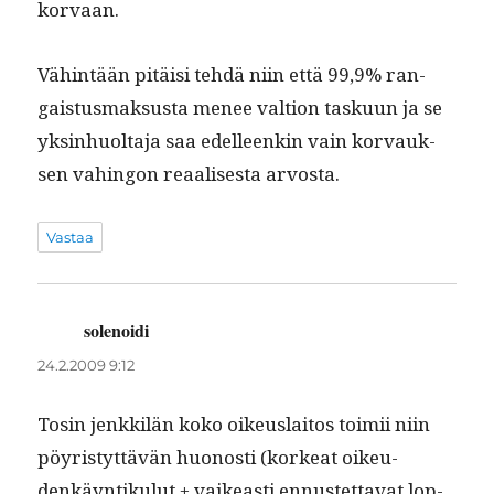
korvaan.
Vähin­tään pitäisi tehdä niin että 99,9% ran­
gais­tus­mak­sus­ta menee val­tion tasku­un ja se
yksin­huolta­ja saa edelleenkin vain kor­vauk­
sen vahin­gon reaalis­es­ta arvosta.
Vastaa
solenoidi
sanoo:
24.2.2009 9:12
Tosin jenkkilän koko oikeuslaitos toimii niin
pöyristyt­tävän huonos­ti (korkeat oikeu­
denkäyn­tiku­lut + vaikeasti ennustet­ta­vat lop­