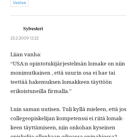
Vastaa
Sylvesteri
sanoo:
23.2.2009 12:22
Liian van­ha:
“USA:n opin­to­tuk­i­jär­jestelmän lomake on niin
mon­imutkainen , että suurin osa ei hae tai
teet­tää hake­muk­sen lomak­keen täyt­töön
erikois­tuneil­la firmalla.”
Luin saman uutisen. Tuli kyl­lä mieleen, että jos
col­le­geopiske­li­jan kom­pe­tenssi ei riitä lomak­
keen täyt­tämiseen, niin onko­han kyseinen
opiske­li­ja ollenkaan oike­as­sa opinahjossa?