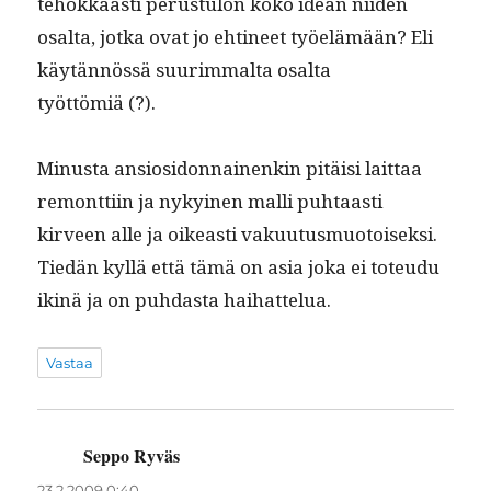
tehokkaasti perus­tu­lon koko idean niiden
osalta, jot­ka ovat jo ehti­neet työelämään? Eli
käytän­nössä suurim­mal­ta osalta
työttömiä (?).
Minus­ta ansiosi­don­nainenkin pitäisi lait­taa
remont­ti­in ja nykyi­nen malli puh­taasti
kirveen alle ja oikeasti vaku­u­tus­muo­toisek­si.
Tiedän kyl­lä että tämä on asia joka ei toteudu
ikinä ja on puh­das­ta haihattelua.
Vastaa
Seppo Ryväs
sanoo:
23.2.2009 0:40