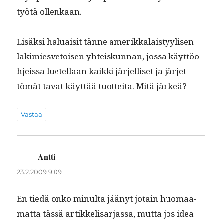
työtä ollenkaan.
Lisäk­si halu­aisit tänne amerikkalaistyylisen
lakimiesve­toisen yhteiskun­nan, jos­sa käyt­töo­
hjeis­sa luetel­laan kaik­ki jär­jel­liset ja jär­jet­
tömät tavat käyt­tää tuot­tei­ta. Mitä järkeä?
Vastaa
Antti
sanoo:
23.2.2009 9:09
En tiedä onko min­ul­ta jäänyt jotain huo­maa­
mat­ta tässä artikke­lis­ar­jas­sa, mut­ta jos idea