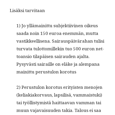
Lisäk­si tarvitaan
1) Jo yllä­mainit­tu sub­jek­ti­ivi­nen oikeus
saa­da noin 150 euroa enem­män, mut­ta
vastik­keel­lise­na. Sairaus­päivära­han tulisi
tur­va­ta tulot­tomillekin tuo 500 euron net­
toan­sio tilapäisen sairau­den ajal­ta.
Pysyvästi sairaille on eläke ja alem­pana
mainit­tu perus­tu­lon korotus
2) Perus­tu­lon koro­tus eri­ty­is­ten meno­jen
(keli­aki­ako­r­vaus, lap­sil­isä, vam­mais­tu­ki)
tai työl­listymistä hait­taa­van vam­man tai
muun vajavaisu­u­den takia. Talous ei saa