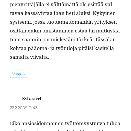
pienyrit­täjäl­lä ei vält­tämät­tä ole esit­tää val­
tavaa kas­savir­taa ihan heti aluk­si. Nykyi­nen
sys­tee­mi, jos­sa tuot­ta­mat­tomankin yri­tyk­sen
osit­tainenkin omis­t­a­mi­nen estää tai mutk­istaa
tuen saan­nin, on mielestäni törkeä. Tässäkin
kohtaa pääo­ma- ja työ­tu­lo­ja pitäisi käsitel­lä
samal­ta viivalta.
Vastaa
Sylvesteri
sanoo:
22.2.2009 21:43
Eikö ansiosi­don­nainen työt­tömyys­tur­va tuhoa