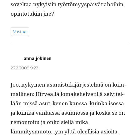
soveltaa nyky­isi­in työt­tömyyspäivära­hoi­hin,
opin­to­tuki­in jne?
Vastaa
anna jokinen
sanoo:
23.2.2009 9:22
Joo, nykyi­nen asum­is­tuk­i­jär­jestelmä on kum­
malli­nen: Hirveäl­lä lomake­hel­vetil­lä selvitel­
lään mis­sä asut, kenen kanssa, kuin­ka isos­sa
ja kuin­ka van­has­sa asun­nos­sa ja kos­ka se on
remon­toitu ja onko siel­lä mikä
lämmitysmuoto…ym yhtä oleel­lisia asioita.