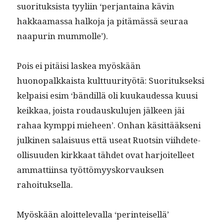
suorituk­sista tyyli­in ‘per­jan­taina kävin
hakkaa­mas­sa halko­ja ja pitämässä seu­raa
naa­purin mummolle’).
Pois ei pitäisi laskea myöskään
huonopalkkaista kult­tuu­ri­työtä: Suorituk­sek­si
kel­paisi esim ‘bändil­lä oli kuukaudessa kuusi
keikkaa, joista roudausku­lu­jen jäl­keen jäi
rahaa kymp­pi mieheen’. Onhan käsit­tääk­seni
julki­nen salaisu­us että use­at Ruotsin viihde­te­
ol­lisu­u­den kirkkaat tähdet ovat har­joitelleet
ammat­ti­in­sa työt­tömyysko­r­vauk­sen
rahoituksella.
Myöskään aloit­tel­e­val­la ‘per­in­teisel­lä’