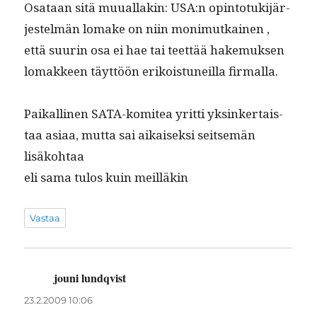
Osa­taan sitä muual­lakin: USA:n opin­to­tuk­i­jär­
jestelmän lomake on niin mon­imutkainen ,
että suurin osa ei hae tai teet­tää hake­muk­sen
lomak­keen täyt­töön erikois­tuneil­la firmalla.
Paikalli­nen SATA-komitea yrit­ti yksinker­tais­
taa asi­aa, mut­ta sai aikaisek­si seit­semän
lisäkohtaa
eli sama tulos kuin meilläkin
Vastaa
jouni lundqvist
sanoo:
23.2.2009 10:06