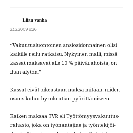
Liian vanha
sanoo:
23.2.2009 8:26
“Vaku­u­tus­lu­on­toinen ansiosi­don­nainen olisi
kaikille reilu ratkaisu. Nykyi­nen malli, mis­sä
kas­sat mak­sa­vat alle 10 % päivära­hoista, on
ihan älytön.”
Kas­sat eivät oikeas­t­aan mak­sa mitään, niiden
osu­us kuluu byrokra­t­ian pyörittämiseen.
Kaiken mak­saa TVR eli Työt­tömyys­vaku­u­tus­
ra­has­to, joka on työ­nan­ta­jine ja työn­tek­i­jöi­