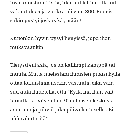
tosin omis­tanut tv:tä, tilan­nut lehtiä, ottanut
vaku­u­tuk­sia ja vuokra oli vain 300. Baaris­
sakin pystyi joskus käymään!
Kuitenkin hyvin pysyi hengis­sä, jopa ihan
mukavastikin.
Tietysti eri asia, jos on kalli­impi kämp­pä tai
muu­ta. Mut­ta mielestäni ihmis­ten pitäisi kyl­lä
ottaa kuluis­taan itsekin vas­tu­u­ta, eikä vain
suu auki ihme­tel­lä, että “Kyl­lä mä ihan vält­
tämät­tä tarvit­sen tän 70 neliöisen keskus­ta-
asun­non ja pihviä joka päivä lautaselle…Ei
nää rahat riitä”