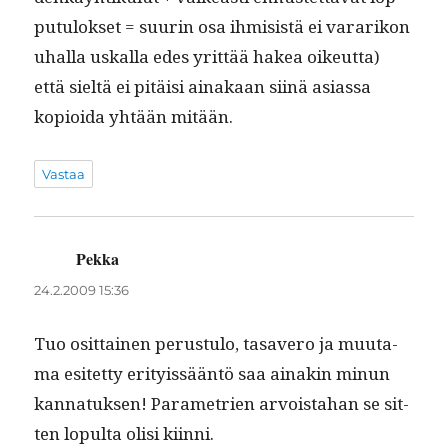
putu­lok­set = suurin osa ihmi­sistä ei vararikon
uhal­la uskalla edes yrit­tää hakea oikeut­ta)
että sieltä ei pitäisi ainakaan siinä asi­as­sa
kopi­oi­da yhtään mitään.
Vastaa
Pekka
sanoo:
24.2.2009 15:36
Tuo osit­tainen perus­tu­lo, tasavero ja muu­ta­
ma esitet­ty eri­tyis­sään­tö saa ainakin min­un
kan­natuk­sen! Para­me­trien arvois­ta­han se sit­
ten lop­ul­ta olisi kiinni.