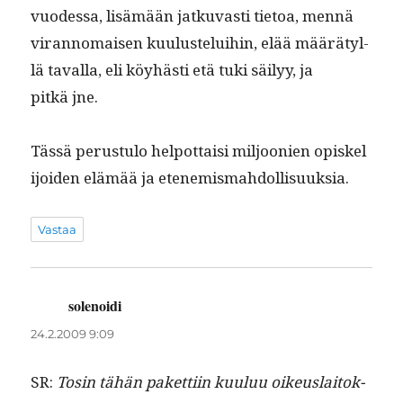
vuodessa, lisämään jatku­vasti tietoa, men­nä
viran­no­maisen kuu­lus­telui­hin, elää määrätyl­
lä taval­la, eli köy­hästi etä tuki säi­lyy, ja
pitkä jne.
Tässä perus­tu­lo helpot­taisi miljoonien opiske­l
i­joiden elämää ja etenemismahdollisuuksia.
Vastaa
solenoidi
sanoo:
24.2.2009 9:09
SR:
Tosin tähän paket­ti­in kuu­luu oikeuslaitok­