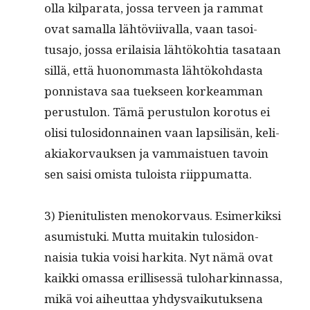
olla kil­para­ta, jos­sa ter­veen ja ram­mat
ovat samal­la lähtövi­ival­la, vaan tasoi­
tusajo, jos­sa eri­laisia lähtöko­htia tasa­taan
sil­lä, että huonom­mas­ta lähtöko­hdas­ta
pon­nista­va saa tuek­seen korkeam­man
perus­tu­lon. Tämä perus­tu­lon koro­tus ei
olisi tulosi­don­nainen vaan lap­sil­isän, keli­
aki­ako­r­vauk­sen ja vam­maistuen tavoin
sen saisi omista tuloista riippumatta.
3) Pien­i­t­ulis­ten menoko­r­vaus. Esimerkik­si
asum­is­tu­ki. Mut­ta muitakin tulosi­don­
naisia tukia voisi harki­ta. Nyt nämä ovat
kaik­ki omas­sa eril­lisessä tulo­harkin­nas­sa,
mikä voi aiheut­taa yhdys­vaiku­tuk­se­na