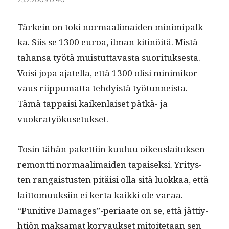
Tärkein on toki nor­maal­i­maid­en min­imi­palk­
ka. Siis se 1300 euroa, ilman kit­inöitä. Mis­tä
tahansa työtä muis­tut­tavas­ta suorituk­ses­ta.
Voisi jopa ajatel­la, että 1300 olisi min­imiko­r­
vaus riip­pumat­ta tehdy­istä työ­tun­neista.
Tämä tap­paisi kaiken­laiset pätkä- ja
vuokratyökusetukset.
Tosin tähän paket­ti­in kuu­luu oikeuslaitok­sen
remont­ti nor­maal­i­maid­en tapaisek­si. Yri­tys­
ten ran­gais­tusten pitäisi olla sitä luokkaa, että
lait­to­muuk­si­in ei ker­ta kaik­ki ole varaa.
“Puni­tive Damages”-periaate on se, että jät­tiy­
htiön mak­samat kor­vauk­set mitoite­taan sen