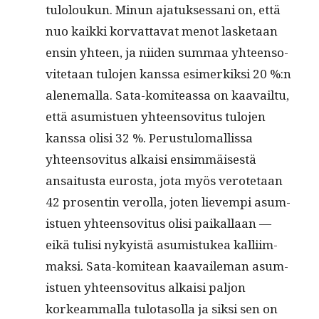
tuloloukun. Min­un ajatuk­ses­sani on, että
nuo kaik­ki kor­vat­ta­vat menot las­ke­taan
ensin yhteen, ja niiden sum­maa yhteenso­
vite­taan tulo­jen kanssa esimerkik­si 20 %:n
alen­e­mal­la. Sata-komite­as­sa on kaavail­tu,
että asum­istuen yhteenso­vi­tus tulo­jen
kanssa olisi 32 %. Perus­tu­lo­ma­llis­sa
yhteenso­vi­tus alka­isi ensim­mäis­es­tä
ansai­tus­ta eurosta, jota myös verote­taan
42 pros­entin verol­la, joten lievem­pi asum­
istuen yhteenso­vi­tus olisi paikallaan —
eikä tulisi nyky­istä asum­is­tukea kalli­im­
mak­si. Sata-komitean kaavaile­man asum­
istuen yhteenso­vi­tus alka­isi paljon
korkeam­mal­la tulota­sol­la ja sik­si sen on