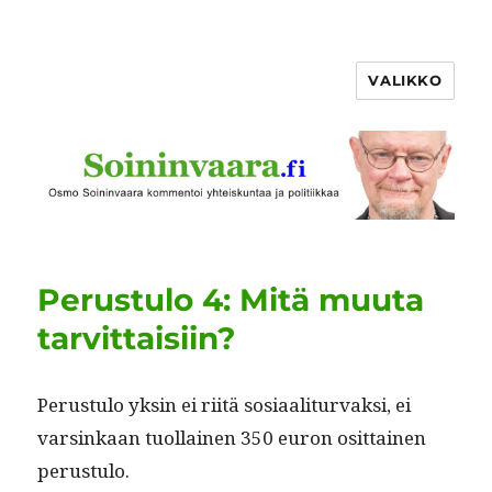
VALIKKO
Perustulo 4: Mitä muuta
tarvittaisiin?
Perus­tu­lo yksin ei riitä sosi­aal­i­tur­vak­si, ei
varsinkaan tuol­lainen 350 euron osit­tainen
perustulo.