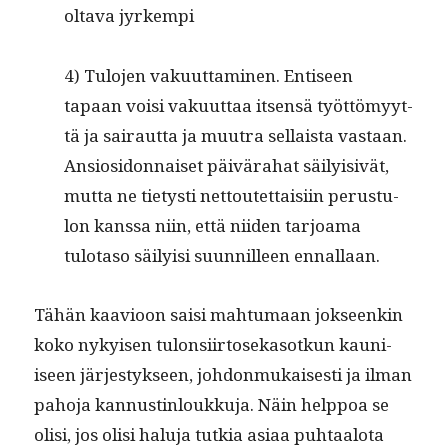
olta­va jyrkempi
4) Tulo­jen vaku­ut­ta­mi­nen. Entiseen
tapaan voisi vaku­ut­taa itsen­sä työt­tömyyt­
tä ja sairaut­ta ja muu­tra sel­l­aista vas­taan.
Ansiosi­don­naiset päivära­hat säi­ly­i­sivät,
mut­ta ne tietysti net­toutet­taisi­in perus­tu­
lon kanssa niin, että niiden tar­joa­ma
tulota­so säi­ly­isi suun­nilleen ennallaan.
Tähän kaavioon saisi mah­tu­maan jok­seenkin
koko nykyisen tulon­si­ir­toseka­sotkun kau­ni­
iseen järjestyk­seen, johdon­mukaises­ti ja ilman
paho­ja kan­nustin­loukku­ja. Näin help­poa se
olisi, jos olisi halu­ja tutkia asi­aa puh­taalota