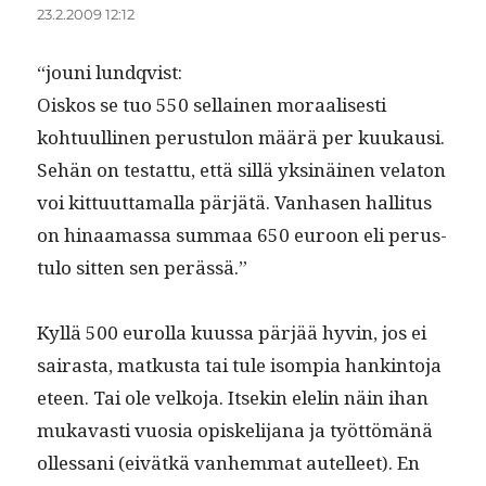
23.2.2009 12:12
“jouni lundqvist:
Oiskos se tuo 550 sel­l­ainen moraalis­es­ti
kohtu­ulli­nen perus­tu­lon määrä per kuukausi.
Sehän on tes­tat­tu, että sil­lä yksinäi­nen vela­ton
voi kit­tuut­ta­mal­la pär­jätä. Van­hasen hal­li­tus
on hinaa­mas­sa sum­maa 650 euroon eli perus­
tu­lo sit­ten sen perässä.”
Kyl­lä 500 eurol­la kuus­sa pär­jää hyvin, jos ei
sairas­ta, matkus­ta tai tule isom­pia han­k­in­to­ja
eteen. Tai ole velko­ja. Itsekin elelin näin ihan
mukavasti vuosia opiske­li­jana ja työt­tömänä
ollessani (eivätkä van­hem­mat autelleet). En