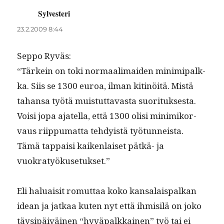
Sylvesteri
sanoo:
23.2.2009 8:44
Sep­po Ryväs:
“Tärkein on toki nor­maal­i­maid­en min­imi­palk­
ka. Siis se 1300 euroa, ilman kit­inöitä. Mis­tä
tahansa työtä muis­tut­tavas­ta suorituk­ses­ta.
Voisi jopa ajatel­la, että 1300 olisi min­imiko­r­
vaus riip­pumat­ta tehdy­istä työ­tun­neista.
Tämä tap­paisi kaiken­laiset pätkä- ja
vuokratyökusetukset.”
Eli halu­aisit romut­taa koko kansalais­palkan
idean ja jatkaa kuten nyt että ihmisilä on joko
täysipäiväi­nen “hyvä­palkkainen” työ tai ei