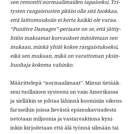
sen remont­ti nor­maal­i­maid­en tapaisek­si. Yri­
tys­ten ran­gais­tusten pitäisi olla sitä luokkaa,
että lait­to­muuk­si­in ei ker­ta kaik­ki ole varaa.
“Puni­tive Damages”-periaate on se, että jät­tiy­
htiön mak­samat kor­vauk­set mitoite­taan sen
mukaan, minkä yhtiö kokee ran­gais­tuk­sek­si,
eikä sen mukaan, mikä on varat­toman yksin­
huolta­ja koke­ma vahinko.
Määrit­telepä “nor­maal­i­maat”. Min­un tietääk­
seni tuol­lainen sys­tee­mi on vain Amerikas­sa
ja siel­läkin se johtaa lähin­nä koomisi­in oikeus­
fars­sei­hin jois­sa lievästä epä­mukavu­ud­es­ta
neto­taan miljoo­nia ja vastareak­tiona kyni­
inkin kir­joite­taan että älä työn­nä silmään tai