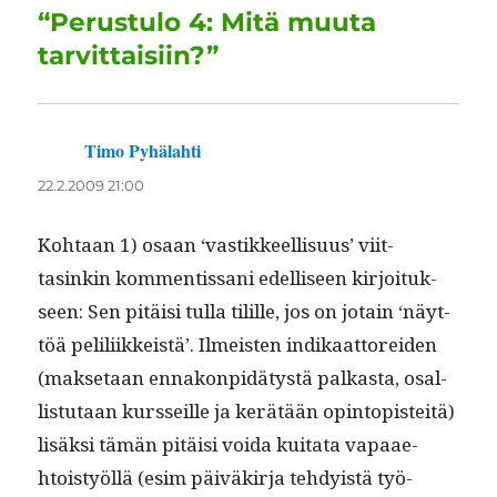
p
a
“Perustulo 4: Mitä muuta
m
tarvittaisiin?”
Timo Pyhälahti
sanoo:
22.2.2009 21:00
Kohtaan 1) osaan ‘vastik­keel­lisu­us’ viit­
tasinkin kom­men­tis­sani edel­liseen kir­joituk­
seen: Sen pitäisi tul­la tilille, jos on jotain ‘näyt­
töä pelili­ikkeistä’. Ilmeis­ten indikaat­tor­ei­den
(mak­se­taan ennakon­pidä­tys­tä palka­s­ta, osal­
lis­tu­taan kurs­seille ja kerätään opin­topis­teitä)
lisäk­si tämän pitäisi voi­da kui­tata vapaae­
htoistyöl­lä (esim päiväkir­ja tehdy­istä työ­