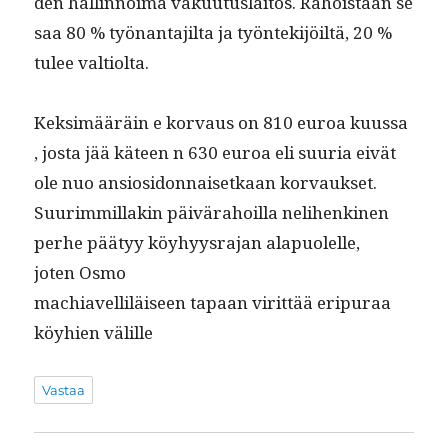
den hallinnoima vaku­u­tus­laitos. Rahois­taan se
saa 80 % työ­nan­ta­jil­ta ja työn­tek­i­jöiltä, 20 %
tulee valtiolta.
Kek­simääräin e kor­vaus on 810 euroa kuus­sa
, jos­ta jää käteen n 630 euroa eli suuria eivät
ole nuo ansiosi­don­naisetkaan korvaukset.
Suurim­mil­lakin päivära­hoil­la neli­henk­i­nen
per­he pää­tyy köy­hyys­ra­jan ala­puolelle,
joten Osmo
machi­avelliläiseen tapaan virit­tää eripu­raa
köy­hien välille
Vastaa