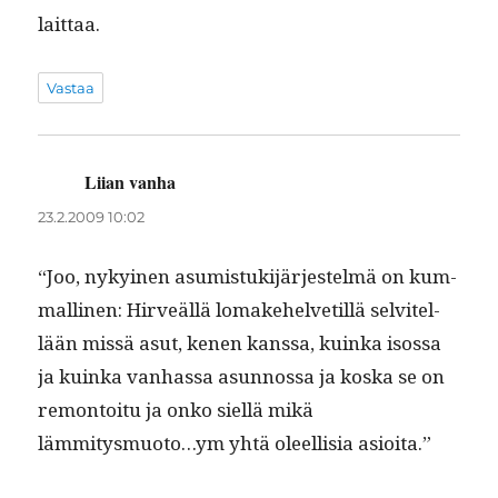
laittaa.
Vastaa
Liian vanha
sanoo:
23.2.2009 10:02
“Joo, nykyi­nen asum­is­tuk­i­jär­jestelmä on kum­
malli­nen: Hirveäl­lä lomake­hel­vetil­lä selvitel­
lään mis­sä asut, kenen kanssa, kuin­ka isos­sa
ja kuin­ka van­has­sa asun­nos­sa ja kos­ka se on
remon­toitu ja onko siel­lä mikä
lämmitysmuoto…ym yhtä oleel­lisia asioita.”