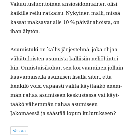
Vaku­u­tus­lu­on­toinen ansiosi­don­nainen olisi
kaikille reilu ratkaisu. Nykyi­nen malli, mis­sä
kas­sat mak­sa­vat alle 10 % päivära­hoista, on
ihan älytön.
Asum­is­tu­ki on kallis jär­jestelmä, joka ohjaa
vähä­tu­lois­t­en asum­ista kalli­isi­in neliöhin­toi­
hin. Onnis­tu­isiko­han sen kor­vaami­nen jol­lain
kaava­maisel­la asumisen lisäl­lä siten, että
henkilö voisi vapaasti vali­ta käyt­tääkö enem­
män rahaa asumiseen keskus­tas­sa vai käyt­
tääkö vähem­män rahaa asumiseen
Jakomäessä ja säästää lop­un kulutukseen?
Vastaa