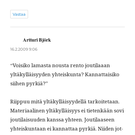
Vastaa
Artturi Björk
sanoo:
16.2.2009 9:06
“Voisiko lamas­ta nous­ta ren­to jouti­laaan
yltäkyl­läisyy­den yhteiskun­ta? Kan­nat­taisiko
siihen pyrkiä?”
Riip­puu mitä yltäkyl­läisyy­del­lä tarkoite­taan.
Mate­ri­aa­li­nen yltäkyl­läisyys ei tietenkään sovi
jouti­laisu­u­den kanssa yhteen. Jouti­laaseen
yhteiskun­taan ei kan­nat­taa pyrk­iä. Niiden jot­