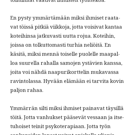
En pysty ymmärtämään mik­si ihmiset raata­
vat töis­sä pitk­iä viikko­ja, jot­ta voisi­vat kan­taa
kotei­hin­sa jatku­vasti uut­ta rojua. Kotei­hin,
jois­sa on tolkut­tomasti turhia neliöitä. En
käsitä, mik­si men­nä toiselle puolelle maa­pal­
loa suurel­la rahal­la samo­jen ystävien kanssa,
joi­ta voi nähdä naa­puriko­rt­telin mukavas­sa
rav­in­to­las­sa. Hyvään elämään ei tarvi­ta kovin
paljon rahaa.
Ymmär­rän silti mik­si ihmiset paina­vat täysil­lä
töitä. Jot­ta van­huk­set pää­sevät ves­saan ja itse­
tuhoiset teinit psykoter­api­aan. Jot­ta työn