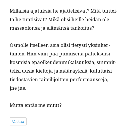
Mil­laisia ajatuk­sia he ajat­telisi­vat? Mitä tun­tei­
ta he tun­ti­si­vat? Mikä olisi heille hei­dän ole­
mas­saolon­sa ja elämän­sä tarkoitus?
Osmolle itselleen asia olisi tietysti yksinker­
tainen. Hän vain pää punaise­na pahek­su­isi
kos­misia epäoikeu­den­mukaisuuk­sia, suun­nit­
telisi uusia kiel­to­ja ja määräyk­siä, kulut­taisi
tiedostavien taiteil­i­joit­ten per­for­mansse­ja,
jne jne.
Mut­ta entäs me muut?
Vastaa