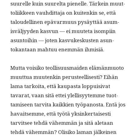
suurelle kuin suurelta pienelle. Tärkein muut­
toli­ik­keen vauhdit­ta­ja on kuitenkin se, että
taloudelli­nen epä­var­muus pysäyt­tää asum­
isväljyy­den kasvun — ei muute­ta isom­pi­in
asun­toi­hin — joten kasvukeskusten asun­
tokan­taan mah­tuu enem­män ihmisiä.
Mut­ta voisiko teol­lisu­us­maid­en elämän­muo­to
muut­tua muutenkin perus­teel­lis­es­ti? Eihän
lama tarkoi­ta, että kau­pas­ta lop­puisi­vat
tavarat, vaan sitä ettei ylel­lisyytemme tuot­
tamiseen tarvi­ta kaikkien työ­panos­ta. Entä jos
havait­semme, että työtä yksinker­tais­es­ti
tarvit­see tehdä vähem­män ja sitä ale­taan
tehdä vähem­män? Olisiko laman jälkeinen