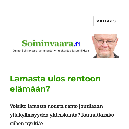
VALIKKO
Lamasta ulos rentoon
elämään?
Voisiko lamas­ta nous­ta ren­to jouti­laaan
yltäkyl­läisyy­den yhteiskun­ta? Kan­nat­taisiko
siihen pyrkiä?