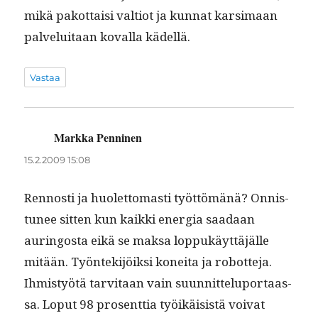
mikä pakot­taisi val­tiot ja kun­nat kar­si­maan
palveluitaan koval­la kädellä.
Vastaa
Markka Penninen
sanoo:
15.2.2009 15:08
Ren­nos­ti ja huo­let­tomasti työt­tömänä? Onnis­
tunee sit­ten kun kaik­ki ener­gia saadaan
auringos­ta eikä se mak­sa lop­pukäyt­täjälle
mitään. Työn­tek­i­jöik­si konei­ta ja robot­te­ja.
Ihmistyötä tarvi­taan vain suun­nit­telu­por­taas­
sa. Lop­ut 98 pros­ent­tia työikäi­sistä voivat