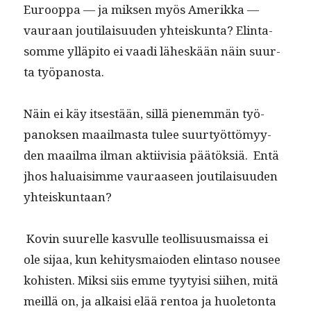
Euroop­pa — ja mik­sen myös Amerik­ka —
vau­raan jouti­laisu­u­den yhteiskun­ta? Elin­ta­
somme ylläpi­to ei vaa­di läh­eskään näin suur­
ta työpanosta.
Näin ei käy itses­tään, sil­lä pienem­män työ­
panok­sen maail­mas­ta tulee suur­työt­tömyy­
den maail­ma ilman akti­ivisia päätök­siä. Entä
jhos halu­aisimme vau­raaseen jouti­laisu­u­den
yhteiskuntaan?
Kovin suurelle kasvulle teol­lisu­us­mais­sa ei
ole sijaa, kun kehi­tys­maio­den elin­ta­so nousee
kohis­ten. Mik­si siis emme tyy­ty­isi siihen, mitä
meil­lä on, ja alka­isi elää ren­toa ja huo­le­ton­ta