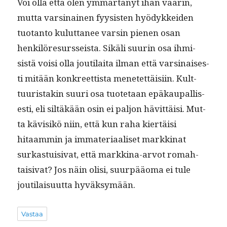
Voi olla että olen ymmärtänyt ihan väärin,
mut­ta varsi­nainen fyy­sis­ten hyödykkei­den
tuotan­to kulut­ta­nee varsin pienen osan
henkilöresurs­seista. Sikäli suurin osa ihmi­
sistä voisi olla jouti­lai­ta ilman että varsi­nais­es­
ti mitään konkreet­tista menetet­täisi­in. Kult­
tuuris­takin suuri osa tuote­taan epäkau­pal­lis­
es­ti, eli siltäkään osin ei paljon hävit­täisi. Mut­
ta kävisikö niin, että kun raha kiertäisi
hitaam­min ja imma­te­ri­aaliset markki­nat
surkas­tu­isi­vat, että markki­na-arvot rom­ah­
taisi­vat? Jos näin olisi, suur­pääo­ma ei tule
jouti­laisu­ut­ta hyväksymään.
Vastaa