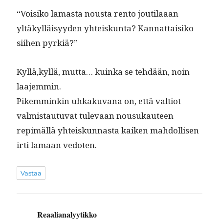
“Voisiko lamas­ta nous­ta ren­to jouti­laaan
yltäkyl­läisyy­den yhteiskun­ta? Kan­nat­taisiko
siihen pyrkiä?”
Kyllä,kyllä, mut­ta… kuin­ka se tehdään, noin
laajemmin.
Pikem­minkin uhkaku­vana on, että val­tiot
valmis­tau­tu­vat tule­vaan nousukau­teen
repimäl­lä yhteiskun­nas­ta kaiken mah­dol­lisen
irti lamaan vedoten.
Vastaa
Reaalianalyytikko
sanoo: