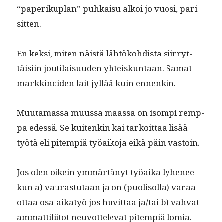
“paperiku­plan” puhkaisu alkoi jo vuosi, pari
sitten.
En kek­si, miten näistä lähtöko­hdista siir­ryt­
täisi­in jouti­laisu­u­den yhteiskun­taan. Samat
markki­noiden lait jyl­lää kuin ennenkin.
Muu­ta­mas­sa muus­sa maas­sa on isom­pi remp­
pa edessä. Se kuitenkin kai tarkoit­taa lisää
työtä eli pitem­piä työaiko­ja eikä päin vastoin.
Jos olen oikein ymmärtänyt työai­ka lyhe­nee
kun a) vauras­tu­taan ja on (puolisol­la) varaa
ottaa osa-aikatyö jos huvit­taa ja/tai b) vah­vat
ammat­tili­itot neu­vot­tel­e­vat pitem­piä lomia.