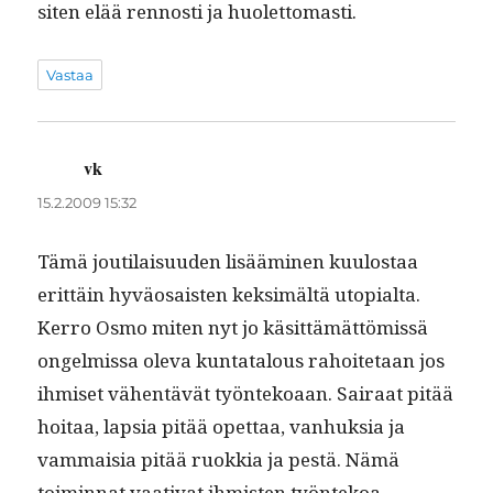
siten elää ren­nos­ti ja huolettomasti.
Vastaa
vk
sanoo:
15.2.2009 15:32
Tämä jouti­laisu­u­den lisäämi­nen kuu­lostaa
erit­täin hyväo­sais­ten kek­simältä utopi­al­ta.
Ker­ro Osmo miten nyt jo käsit­tämät­tömis­sä
ongelmis­sa ole­va kun­tat­alous rahoite­taan jos
ihmiset vähen­tävät työn­tekoaan. Sairaat pitää
hoitaa, lap­sia pitää opet­taa, van­huk­sia ja
vam­maisia pitää ruokkia ja pestä. Nämä
toimin­nat vaa­ti­vat ihmis­ten työntekoa.