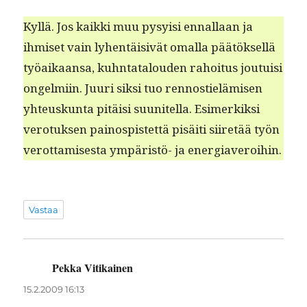
Kyl­lä. Jos kaik­ki muu pysy­isi ennal­laan ja
ihmiset vain lyhen­täi­sivät oma­l­la päätök­sel­lä
työaikaansa, kuh­n­tat­alouden rahoi­tus jou­tu­isi
ongelmi­in. Juuri sik­si tuo ren­nos­tielämisen
yhteuskun­ta pitäisi suu­nitel­la. Esimerkik­si
vero­tuk­sen pain­ospis­tet­tä pisäi­ti siiretää työn
verot­tamis­es­ta ympäristö- ja energiaveroihin.
Vastaa
Pekka Vitikainen
sanoo:
15.2.2009 16:13