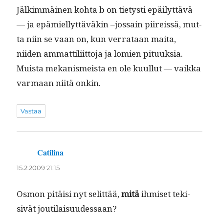
Jälkim­mäi­nen koh­ta b on tietysti epäi­lyt­tävä
— ja epämiel­lyt­täväkin –jos­sain piireis­sä, mut­
ta niin se vaan on, kun ver­rataan mai­ta,
niiden ammat­tili­it­to­ja ja lomien pituuk­sia.
Muista mekanis­meista en ole kuul­lut — vaik­ka
var­maan niitä onkin.
Vastaa
Catilina
sanoo:
15.2.2009 21:15
Osmon pitäisi nyt selit­tää,
mitä
ihmiset tek­i­
sivät joutilaisuudessaan?