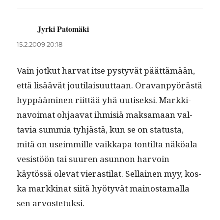
Jyrki Patomäki
sanoo:
15.2.2009 20:18
Vain jotkut har­vat itse pystyvät päät­tämään,
että lisäävät jouti­laisu­ut­taan. Ora­van­pyörästä
hyp­päämi­nen riit­tää yhä uutisek­si. Markki­
navoimat ohjaa­vat ihmisiä mak­samaan val­
tavia sum­mia tyhjästä, kun se on sta­tus­ta,
mitä on useim­mille vaikka­pa ton­til­ta näköala
vesistöön tai suuren asun­non har­voin
käytössä ole­vat vierasti­lat. Sel­l­ainen myy, kos­
ka markki­nat siitä hyö­tyvät main­os­ta­mal­la
sen arvostetuksi.