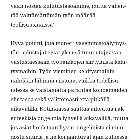
vaan nos­taa kulu­tus­ta­soamme, mut­ta vähen­
tää vält­tämät­tömän työn määrää
teollisuusmaissa”
Hyvä point­ti, jota mon­et “vasem­mis­toä­lymys­
tön” edus­ta­jat eivät yleen­sä tun­nu tajua­van
vas­tus­taes­saan työ­paikko­jen siir­tymistä kehi­
tys­mai­hin. Työn viem­i­nen kehi­tys­mai­hin
nähdään lähin­nä riis­tona, vaik­ka todel­lisu­
udessa se väistämät­tä paran­taa kohde­maid­en
elin­ta­soa sekä välit­tömästi että pitkäl­lä
aikavälil­lä. Koti­maas­sa saat­taa aiheutua rak­
en­teel­lisia ongelmia lyhyel­lä aikavälil­lä, mut­ta
jos asi­at hoide­taan hyvin, ongelmista ei muo­
dos­tu suuria ja ne kor­jaan­tu­vat ajan kuluessa.