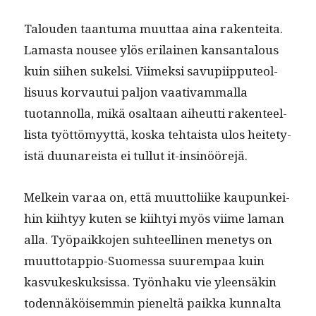
Talouden taan­tu­ma muut­taa aina rak­en­tei­ta.
Lamas­ta nousee ylös eri­lainen kansan­talous
kuin siihen sukel­si. Viimek­si savupi­ip­pute­ol­
lisu­us kor­vau­tui paljon vaa­ti­vam­mal­la
tuotan­nol­la, mikä osaltaan aiheut­ti rak­en­teel­
lista työt­tömyyt­tä, kos­ka tehtaista ulos heit­e­ty­
istä duunareista ei tul­lut it-insinöörejä.
Melkein varaa on, että muut­toli­ike kaupunkei­
hin kiihtyy kuten se kiihtyi myös viime laman
alla. Työ­paikko­jen suh­teelli­nen mene­tys on
muut­to­tap­pio-Suomes­sa suurem­paa kuin
kasvukeskuk­sis­sa. Työn­haku vie yleen­säkin
toden­näköisem­min pieneltä paik­ka kunnal­ta