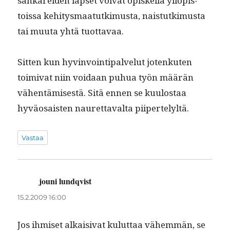
sankarei­den lapset voivat opiskel­la yliopis­
tois­sa kehi­tys­maatutkimus­ta, nais­tutkimus­ta
tai muu­ta yhtä tuottavaa.
Sit­ten kun hyv­in­voin­tipalve­lut jotenkuten
toimi­vat niin voidaan puhua työn määrän
vähen­tämis­es­tä. Sitä ennen se kuu­lostaa
hyväo­sais­ten nau­ret­taval­ta piipertelyltä.
Vastaa
jouni lundqvist
sanoo:
15.2.2009 16:00
Jos ihmiset alka­isi­vat kulut­taa vähem­män, se