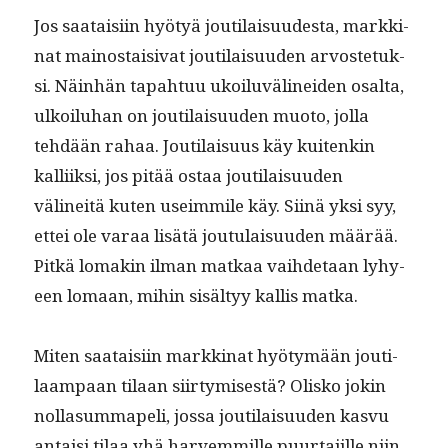
Jos saataisi­in hyö­tyä jouti­laisu­ud­es­ta, markki­
nat main­os­taisi­vat jouti­laisu­u­den arvoste­tuk­
si. Näin­hän tapah­tuu ukoilu­vä­linei­den osalta,
ulkoiluhan on jouti­laisu­u­den muo­to, jol­la
tehdään rahaa. Jouti­laisu­us käy kuitenkin
kalli­ik­si, jos pitää ostaa jouti­laisu­u­den
välineitä kuten useim­mile käy. Siinä yksi syy,
ettei ole varaa lisätä joutu­laisu­u­den määrää.
Pitkä lomakin ilman matkaa vai­hde­taan lyhy­
een lomaan, mihin sisäl­tyy kallis matka.
Miten saataisi­in markki­nat hyö­tymään jouti­
laam­paan tilaan siir­tymis­es­tä? Olisko jokin
nol­la­summapeli, jos­sa jouti­laisu­u­den kasvu
antaisi tilaa yhä harvem­mille puur­ta­jille niin,