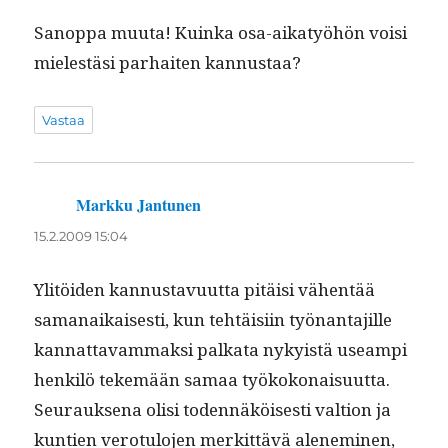
Sanop­pa muu­ta! Kuin­ka osa-aikatyöhön voisi
mielestäsi parhait­en kannustaa?
Vastaa
Markku Jantunen
sanoo:
15.2.2009 15:04
Ylitöi­den kan­nus­tavu­ut­ta pitäisi vähen­tää
samanaikaises­ti, kun tehtäisi­in työ­nan­ta­jille
kan­nat­tavam­mak­si palkata nyky­istä use­ampi
henkilö tekemään samaa työkokon­aisu­ut­ta.
Seu­rauk­se­na olisi toden­näköis­es­ti val­tion ja
kun­tien vero­tu­lo­jen merkit­tävä alen­e­m­i­nen,