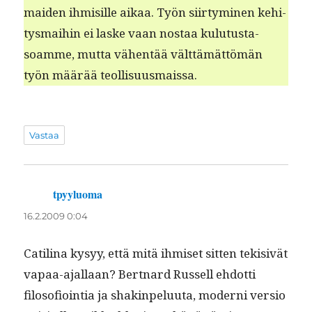
maid­en ihmisille aikaa. Työn siir­tymi­nen kehi­
tys­mai­hin ei laske vaan nos­taa kulu­tus­ta­
soamme, mut­ta vähen­tää vält­tämät­tömän
työn määrää teollisuusmaissa.
Vastaa
tpyyluoma
sanoo:
16.2.2009 0:04
Catili­na kysyy, että mitä ihmiset sit­ten tek­i­sivät
vapaa-ajal­laan? Bert­nard Rus­sell ehdot­ti
filosofioin­tia ja shak­in­pelu­u­ta, mod­erni ver­sio