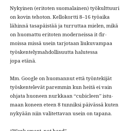
Nykyi­nen (eri­toten suo­ma­lainen) työkult­tuuri
on kovin teho­ton. Kel­loko­rt­ti 8–16 työai­ka
lähin­nä tas­apäistää ja tur­rut­taa mie­len, mikä
on huo­mat­tu eri­toten mod­erneis­sa it-fir­
moissa mis­sä usein tar­jo­taan liuku­vam­paa
työsken­te­lymah­dol­lisu­ut­ta halutes­sa
jopa etänä.
Mm. Google on huo­man­nut että työn­tek­i­jät
työsken­televät parem­min kun heitä ei vain
ohja­ta huoneen nurkkaan “cubi­cleen” istu­
maan koneen eteen 8 tun­niksi päivässä kuten
nykyään niin valitet­ta­van usein on tapana.
“Work smart, not hard”