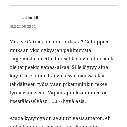
solenoidi
sanoo:
15.2.2009 23:32
Mitä se Catili­na oikein sönkkää? Gallup­pi­en
mukaan yksi nykya­jan pahim­mista
ongelmista on että ihmiset koke­vat ettei heil­lä
ole tarpeek­si vapaa-aikaa. Sille löy­tyy aina
käyt­töä, erit­täin har­va tässä maas­sa elää
tehdäk­seen työtä vaan pikem­minkin tekee
työtä elääk­seen. Vapaa-ajan lisäämi­nen on
itses­tään­selvästi 100% hyvä asia.
Ain­oa kysymys on se suuri vas­taam­a­ton, eli
mil­lä tavoin se saavute­taan ilman että