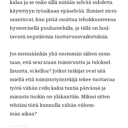
kalaa ja se onko sil­lä mitään selvää suhdet­ta
käytet­tyyn työaikaan epä­selvää. Ihmiset stres­
saan­tu­vat, kun pitää osoit­taa tehokku­u­teen­sa
hys­teerisel­lä puuhastelul­la, ja täl­lä on luul­
tavasti negati­ivisia tuottavuusvaikutuksia.
Jos men­näänkin yhä enem­män siihen suun­
taan, että seu­rataan toimivu­ut­ta ja tulok­sel­
lisu­ut­ta, ei kel­loa? Jotkut tutk­i­jat ovat sitä
mieltä että toimis­to­työn­tek­i­jä tekee tuot­tavaa
työtä vähän reilu kak­si tun­tia päivässä ja
minus­ta tuokin on yläkant­ti­in. Mik­sei sit­ten
tehtäisi töitä kun­nol­la vähän vähem­
män aikaa?