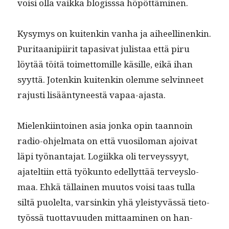
voisi olla vaik­ka blo­giss­sa höpöttäminen.
Kysymys on kuitenkin van­ha ja aiheelli­nenkin.
Puri­taa­nipi­ir­it tapa­si­vat julis­taa että piru
löytää töitä toimet­tomille käsille, eikä ihan
syyt­tä. Jotenkin kuitenkin olemme selvin­neet
rajusti lisään­tyneestä vapaa-ajasta.
Mie­lenki­in­toinen asia jon­ka opin taan­noin
radio-ohjel­ma­ta on että vuosilo­man ajoi­vat
läpi työ­nan­ta­jat. Logi­ik­ka oli ter­veyssyyt,
ajatelti­in että työkun­to edel­lyt­tää ter­veyslo­
maa. Ehkä täl­lainen muu­tos voisi taas tul­la
siltä puolelta, varsinkin yhä yleistyvässä tieto­
työssä tuot­tavu­u­den mit­taami­nen on han­