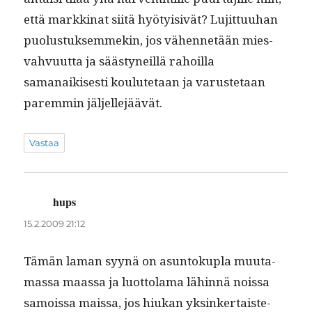
että markki­nat siitä hyö­ty­i­sivät? Lujit­tuuhan
puo­lus­tuk­sem­mekin, jos vähen­netään mies­
vahvu­ut­ta ja säästyneil­lä rahoil­la
samanaikises­ti koulute­taan ja varuste­taan
parem­min jäljellejäävät.
Vastaa
hups
sanoo:
15.2.2009 21:12
Tämän laman syynä on asun­toku­pla muu­ta­
mas­sa maas­sa ja luot­to­la­ma lähin­nä nois­sa
samoissa mais­sa, jos hiukan yksinker­tais­te­