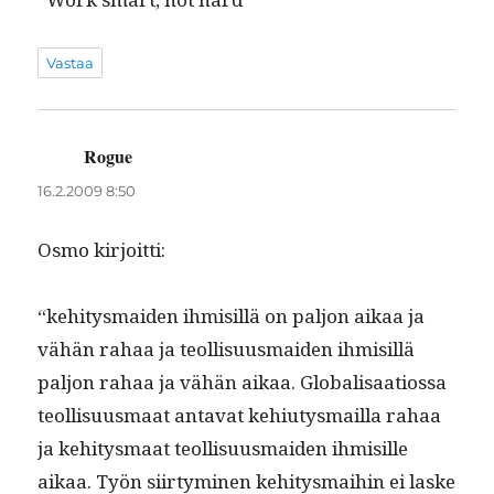
Vastaa
Rogue
sanoo:
16.2.2009 8:50
Osmo kir­joit­ti:
“kehi­tys­maid­en ihmisil­lä on paljon aikaa ja
vähän rahaa ja teol­lisu­us­maid­en ihmisil­lä
paljon rahaa ja vähän aikaa. Glob­al­isaa­tios­sa
teol­lisu­us­maat anta­vat kehi­u­tys­mail­la rahaa
ja kehi­tys­maat teol­lisu­us­maid­en ihmisille
aikaa. Työn siir­tymi­nen kehi­tys­mai­hin ei laske