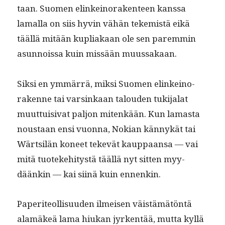
taan. Suomen elinkeino­rak­en­teen kanssa
lamal­la on siis hyvin vähän tekemistä eikä
tääl­lä mitään kupli­akaan ole sen parem­min
asun­nois­sa kuin mis­sään muussakaan.
Sik­si en ymmär­rä, mik­si Suomen elinkeino­
rakenne tai varsinkaan talouden tuk­i­jalat
muut­tuisi­vat paljon mitenkään. Kun lamas­ta
nous­taan ensi vuon­na, Nokian kän­nykät tai
Wärt­silän koneet tekevät kaup­paansa — vai
mitä tuoteke­hi­tys­tä tääl­lä nyt sit­ten myy­
däänkin — kai siinä kuin ennenkin.
Paperi­te­ol­lisu­u­den ilmeisen väistämätön­tä
alamäkeä lama hiukan jyrken­tää, mut­ta kyl­lä