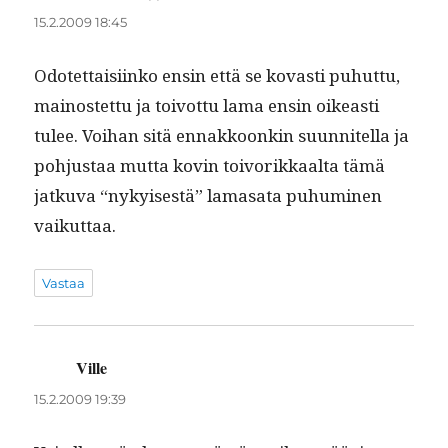
15.2.2009 18:45
Odotet­taisi­inko ensin että se kovasti puhut­tu,
main­os­tet­tu ja toiv­ot­tu lama ensin oikeasti
tulee. Voihan sitä ennakkoonkin suun­nitel­la ja
pohjus­taa mut­ta kovin toivorikkaal­ta tämä
jatku­va “nykyis­es­tä” lamasa­ta puhumi­nen
vaikuttaa.
Vastaa
Ville
sanoo:
15.2.2009 19:39