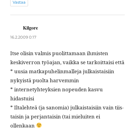
Vastaa
Kilgore
sanoo:
16.2.2009 0:17
Itse olisin valmis puolit­ta­maan ihmis­ten
keskiver­ron työa­jan, vaik­ka se tarkoit­taisi että
* uusia matka­puhe­lin­malle­ja julka­istaisi­in
nyky­istä puol­ta harvemmin
* inter­ne­ty­hteyk­sien nopeu­den kasvu
hidastuisi
* Iltale­hteä (ja sanomia) julka­istaisi­in vain tiis­
taisin ja per­jan­taisin (tai mieluiten ei
ollenkaan