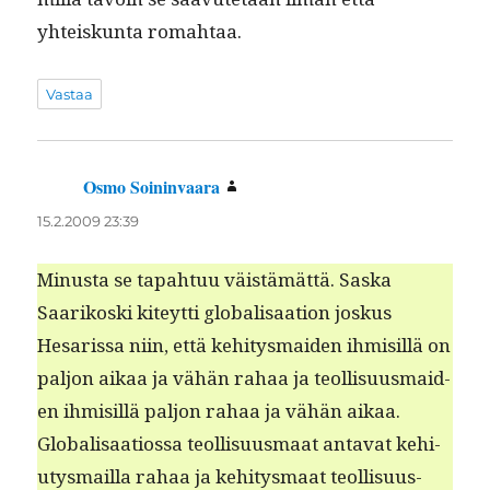
yhteiskun­ta romahtaa.
Vastaa
Osmo Soininvaara
sanoo:
15.2.2009 23:39
Minus­ta se tapah­tuu väistämät­tä. Sas­ka
Saarikos­ki kiteyt­ti glob­al­isaa­tion joskus
Hesaris­sa niin, että kehi­tys­maid­en ihmisil­lä on
paljon aikaa ja vähän rahaa ja teol­lisu­us­maid­
en ihmisil­lä paljon rahaa ja vähän aikaa.
Glob­al­isaa­tios­sa teol­lisu­us­maat anta­vat kehi­
u­tys­mail­la rahaa ja kehi­tys­maat teol­lisu­us­