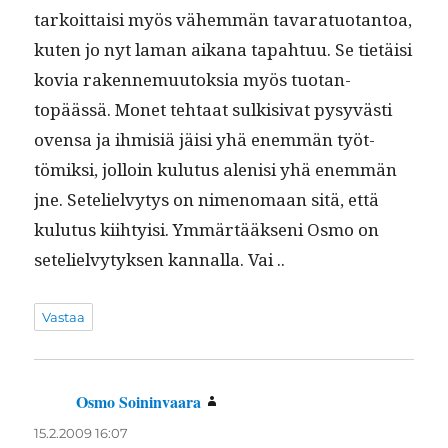
tarkoit­taisi myös vähem­män tavaratuotan­toa,
kuten jo nyt laman aikana tapah­tuu. Se tietäisi
kovia raken­nemuu­tok­sia myös tuotan­
topäässä. Mon­et tehtaat sulk­i­si­vat pysyvästi
oven­sa ja ihmisiä jäisi yhä enem­män työt­
tömik­si, jol­loin kulu­tus alenisi yhä enem­män
jne. Setelielvy­tys on nimeno­maan sitä, että
kulu­tus kiihty­isi. Ymmärtääk­seni Osmo on
setelielvy­tyk­sen kan­nal­la. Vai ..
Vastaa
Osmo Soininvaara
sanoo:
15.2.2009 16:07