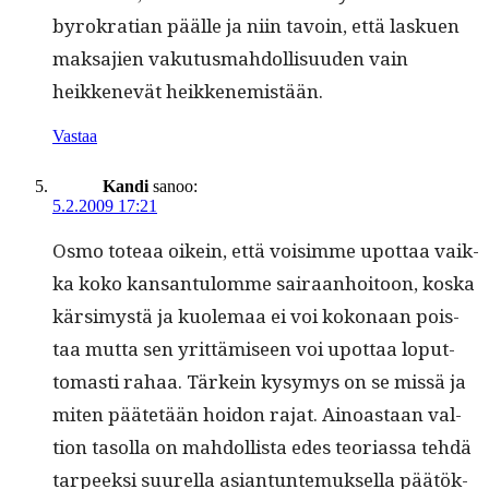
byrokra­t­ian päälle ja niin tavoin, että laskuen
mak­sajien vaku­tus­mah­dol­lisu­u­den vain
heikkenevät heikkenemistään.
Vastaa
Kandi
sanoo:
5.2.2009 17:21
Osmo toteaa oikein, että voisimme upot­taa vaik­
ka koko kansan­tu­lomme sairaan­hoitoon, kos­ka
kär­simys­tä ja kuole­maa ei voi kokon­aan pois­
taa mut­ta sen yrit­tämiseen voi upot­taa lop­ut­
tomasti rahaa. Tärkein kysymys on se mis­sä ja
miten päätetään hoidon rajat. Ain­oas­taan val­
tion tasol­la on mah­dol­lista edes teo­ri­as­sa tehdä
tarpeek­si suurel­la asiantun­te­muk­sel­la päätök­