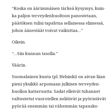
“Kos­ka on äärim­mäisen tärkeä kysymys, kuin­
ka paljon ter­vey­den­huoltoon panos­te­taan,
päätök­sen tulisi tapah­tua sel­l­aises­sa elimessä,
johon äänestäät voivat vaikuttaa…”
Oikein.
“…Siis kun­nan tasolla.”
Väärin.
Suo­ma­lainen kun­ta (pl. Helsin­ki) on aivan liian
pieni yksikkö arpo­maan julkisen ter­vey­den­
huol­lon kat­tavu­ut­ta. Sadat elleivät tuhan­net
val­tu­ute­tut vuorotellen neliöivät ja pyöristävät
pyörää enem­män tai vähem­män tapausko­