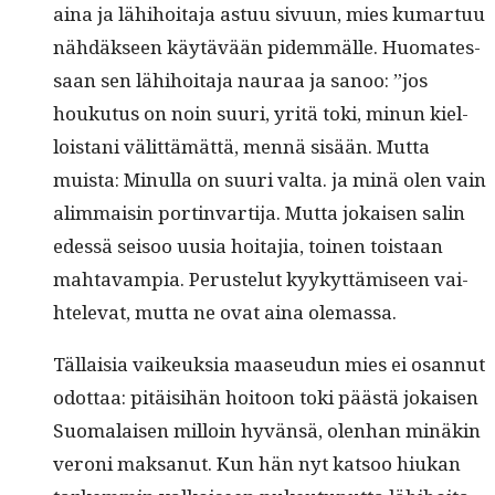
aina ja lähi­hoita­ja astuu sivu­un, mies kumar­tuu
nähdäk­seen käytävään pidem­mälle. Huo­mates­
saan sen lähi­hoita­ja nau­raa ja sanoo: ”jos
houku­tus on noin suuri, yritä toki, min­un kiel­
lois­tani välit­tämät­tä, men­nä sisään. Mut­ta
muista: Min­ul­la on suuri val­ta. ja minä olen vain
alim­maisin port­in­var­ti­ja. Mut­ta jokaisen salin
edessä seisoo uusia hoita­jia, toinen tois­taan
mah­tavampia. Peruste­lut kyykyt­tämiseen vai­
htel­e­vat, mut­ta ne ovat aina olemassa.
Täl­laisia vaikeuk­sia maaseudun mies ei osan­nut
odot­taa: pitäisi­hän hoitoon toki päästä jokaisen
Suo­ma­laisen mil­loin hyvän­sä, olen­han minäkin
veroni mak­sanut. Kun hän nyt kat­soo hiukan