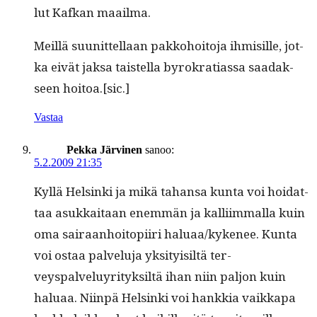
lut Kafkan maailma.
Meil­lä suu­nit­tel­laan pakko­hoito­ja ihmisille, jot­
ka eivät jak­sa tais­tel­la byrokra­ti­as­sa saadak­
seen hoitoa.[sic.]
Vastaa
Pekka Järvinen
sanoo:
5.2.2009 21:35
Kyl­lä Helsin­ki ja mikä tahansa kun­ta voi hoi­dat­
taa asukkaitaan enem­män ja kalli­im­mal­la kuin
oma sairaan­hoitopi­iri haluaa/kykenee. Kun­ta
voi ostaa palvelu­ja yksi­ty­isiltä ter­
veyspalveluyri­tyk­siltä ihan niin paljon kuin
halu­aa. Niin­pä Helsin­ki voi han­kkia vaikka­pa