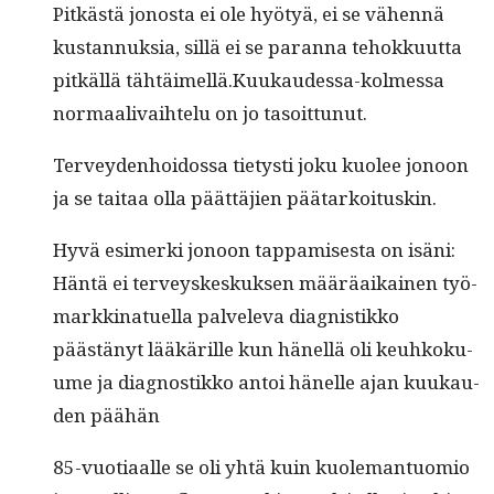
Pitkästä jonos­ta ei ole hyö­tyä, ei se vähen­nä
kus­tan­nuk­sia, sil­lä ei se paran­na tehokku­ut­ta
pitkäl­lä tähtäimellä.Kuukaudessa-kolmessa
nor­maali­vai­htelu on jo tasoittunut.
Ter­vey­den­hoi­dos­sa tietysti joku kuolee jonoon
ja se taitaa olla päät­täjien päätarkoituskin.
Hyvä esimer­ki jonoon tap­pamis­es­ta on isäni:
Hän­tä ei ter­veyskeskuk­sen määräaikainen työ­
markki­nat­uel­la palvel­e­va diag­nis­tikko
päästänyt lääkärille kun hänel­lä oli keuhkoku­
ume ja diag­nos­tikko antoi hänelle ajan kuukau­
den päähän
85-vuo­ti­aalle se oli yhtä kuin kuole­man­tuomio