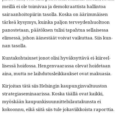
meil­lä ei ole toimi­vaa ja demokraat­tista hallintoa
sairaan­hoitopi­irin tasol­la. Kos­ka on äärim­mäisen
tärkeä kysymys, kuin­ka paljon ter­vey­den­huoltoon
panos­te­taan, päätök­sen tulisi tapah­tua sel­l­aises­sa
elimessä, johon äänestäät voivat vaikut­taa. Siis kun­
nan tasolla.
Kun­tako­htaiuset jonot olisi hyväksyt­tävä ei-kiireel­
lisessä hoi­dos­sa. Hen­gen­vaaras­sa ole­vat hoide­taan
aina, mut­ta ne lai­h­du­tusleikkauk­set ovat makuasia.
Kir­joi­tan tätä siis Helsin­gin kaupung­in­val­tu­us­ton
strate­giasem­i­naaris­sa. Kos­ka tääl­lä ovat kaik­ki,
myöskään kaupunkisu­un­nit­telu­lau­takun­sta ei
kokoon­nu, eikä siitä siis tule jokavi­ikkoista raporttia.