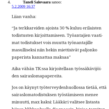
Taneli Salovaara
sanoo:
5.2.2009 16:37
Liian van­ha:
“Ja terkkarei­den ajoista 30 % kuluu eri­lais­ten
todis­tusten kir­joit­tamiseen. Työan­ta­jien vaa­ti­
mat todis­tuk­set vois muut­ta työ­nan­ta­jille
masullisek­si niin hekin miet­ti­sivät paljonko
paperi­sta kan­nat­taa maksaa”
Aika vähän TK:ssa kir­joitel­laan työssäkävi­jöi­
den sairaslomapapereita.
Jos on käynyt työter­vey­den­huol­los­sa tietää, että
sairaslo­ma­todis­tuk­sen työstämiseen menee
min­u­ut­ti, max kak­si: Lääkäri val­it­see lis­tas­ta