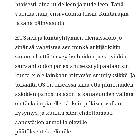
htais­es­ti, aina uudelleen ja uudelleen. Tänä
vuon­na näin, ensi vuon­na toisin. Kun­tara­jan
takana päinvastoin.
HUSsien ja kun­tay­htymien ole­mas­sao­lo jo
sinän­sä vahvis­taa sen minkä ark­i­järkikin
sanoo, eli että ter­vey­den­hoidon ja varsinkin
sairaan­hoidon jär­jestämisek­si ylipäätäänkin
kun­ta ei ole lainkaan riit­tävän suuri yksikkö. Ja
toisaal­ta OS on oike­as­sa siinä että juuri näi­den
asioiden panos­tus­ta­son ja kat­tavu­u­den val­in­ta
on tärkeimpiä ellei tärkein julkisen val­lan
kysymys, ja kuu­luu siten ehdot­tomasti
äänestäjien armoil­la oleville
päätöksentekoelimille.