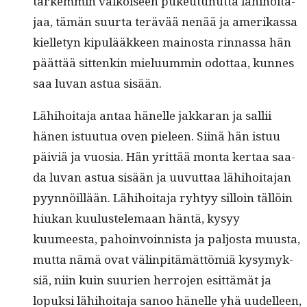
tarkem­min valkoiseen pukeu­tunut­ta lähi­hoita­
jaa, tämän suur­ta terävää nenää ja amerikas­sa
kiel­letyn kip­ulääk­keen main­os­ta rin­nas­sa hän
päät­tää sit­tenkin mielu­um­min odot­taa, kunnes
saa luvan astua sisään.
Lähi­hoita­ja antaa hänelle jakkaran ja sal­lii
hänen istu­u­tua oven pieleen. Siinä hän istuu
päiviä ja vuosia. Hän yrit­tää mon­ta ker­taa saa­
da luvan astua sisään ja uuvut­taa lähi­hoita­jan
pyyn­nöil­lään. Lähi­hoita­ja ryhtyy sil­loin täl­löin
hiukan kuu­lus­tele­maan hän­tä, kysyy
kuumeesta, pahoin­voin­nista ja paljos­ta muus­ta,
mut­ta nämä ovat välin­pitämät­tömiä kysymyk­
siä, niin kuin suurien her­ro­jen esit­tämät ja
lopuk­si lähi­hoita­ja sanoo hänelle yhä uudelleen,