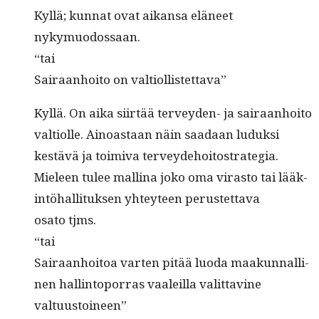
Kyl­lä; kun­nat ovat aikansa eläneet
nykymuodossaan.
“tai
Sairaan­hoito on valtiollistettava”
Kyl­lä. On aika siirtää ter­vey­den- ja sairaan­hoito
val­ti­olle. Ain­oas­taan näin saadaan luduk­si
kestävä ja toimi­va terveydehoitostrategia.
Mieleen tulee mal­li­na joko oma viras­to tai lääk­
in­töhal­li­tuk­sen yhtey­teen perustet­ta­va
osato tjms.
“tai
Sairaan­hoitoa varten pitää luo­da maakun­nalli­
nen hallinto­por­ras vaaleil­la valit­tavine
valtuustoineen”