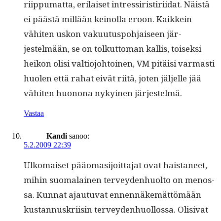
riip­pumat­ta, eri­laiset intres­siri­s­tiri­idat. Näistä
ei päästä mil­lään keinol­la eroon. Kaikkein
vähiten uskon vaku­u­tus­po­h­jaiseen jär­
jestelmään, se on tolkut­toman kallis, toisek­si
heikon olisi val­tio­jo­htoinen, VM pitäisi var­masti
huolen että rahat eivät riitä, joten jäl­jelle jää
vähiten huonona nykyi­nen järjestelmä.
Vastaa
Kandi
sanoo:
5.2.2009 22:39
Ulko­maiset pääo­masi­joit­ta­jat ovat hais­ta­neet,
mihin suo­ma­lainen ter­vey­den­huolto on menos­
sa. Kun­nat ajau­tu­vat ennen­näkemät­tömään
kus­tan­nuskri­isin ter­vey­den­huol­los­sa. Oli­si­vat