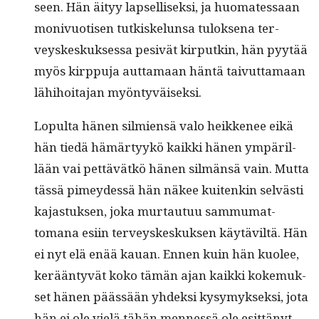
seen. Hän äityy lapsel­lisek­si, ja huo­mates­saan
monivuo­tisen tutkiskelun­sa tulok­se­na ter­
veyskeskuk­ses­sa pesivät kir­putkin, hän pyytää
myös kirp­pu­ja aut­ta­maan hän­tä taivut­ta­maan
lähi­hoita­jan myöntyväiseksi.
Lop­ul­ta hänen silmien­sä valo heikke­nee eikä
hän tiedä hämär­tyykö kaik­ki hänen ympäril­
lään vai pet­tävätkö hänen silmän­sä vain. Mut­ta
tässä pimey­dessä hän näkee kuitenkin selvästi
kajas­tuk­sen, joka mur­tau­tuu sam­mu­mat­
tomana esi­in ter­veyskeskuk­sen käytäviltä. Hän
ei nyt elä enää kauan. Ennen kuin hän kuolee,
kerään­tyvät koko tämän ajan kaik­ki koke­muk­
set hänen päässään yhdek­si kysymyk­sek­si, jota
hän ei ole vielä tähän men­nessä ole esit­tänyt