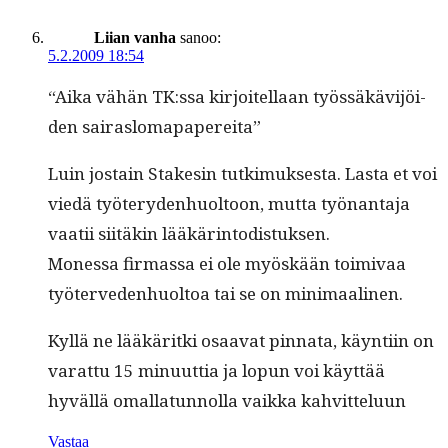
Liian vanha
sanoo:
5.2.2009 18:54
“Aika vähän TK:ssa kir­joitel­laan työssäkävi­jöi­
den sairaslomapapereita”
Luin jostain Stakesin tutkimuk­ses­ta. Las­ta et voi
viedä työtery­den­huoltoon, mut­ta työ­nan­ta­ja
vaatii siitäkin lääkärintodistuksen.
Mon­es­sa fir­mas­sa ei ole myöskään toimi­vaa
työter­ve­den­huoltoa tai se on minimaalinen.
Kyl­lä ne lääkärit­ki osaa­vat pin­na­ta, käyn­ti­in on
varat­tu 15 min­u­ut­tia ja lop­un voi käyt­tää
hyväl­lä oma­l­latun­nol­la vaik­ka kahvitteluun
Vastaa