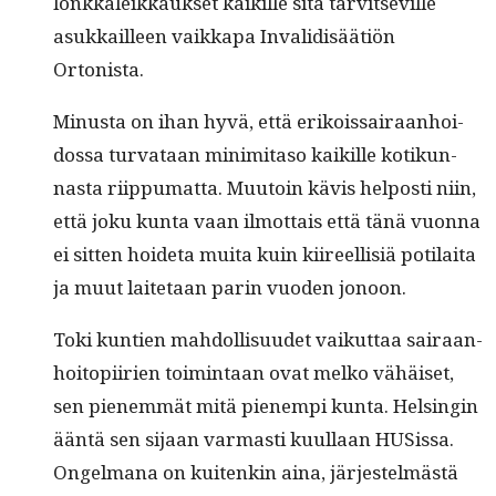
lonkkaleikkauk­set kaikille sitä tarvit­seville
asukkailleen vaikka­pa Inva­lidis­äätiön
Ortonista.
Minus­ta on ihan hyvä, että erikois­sairaan­hoi­
dos­sa tur­vataan minim­i­ta­so kaikille kotikun­
nas­ta riip­pumat­ta. Muu­toin kävis hel­posti niin,
että joku kun­ta vaan ilmot­tais että tänä vuon­na
ei sit­ten hoide­ta mui­ta kuin kiireel­lisiä poti­lai­ta
ja muut laite­taan parin vuo­den jonoon.
Toki kun­tien mah­dol­lisu­udet vaikut­taa sairaan­
hoitopi­irien toim­intaan ovat melko vähäiset,
sen pienem­mät mitä pienem­pi kun­ta. Helsin­gin
ään­tä sen sijaan var­masti kuul­laan HUSis­sa.
Ongel­mana on kuitenkin aina, jär­jestelmästä