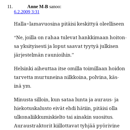
Anne M-B
sanoo:
6.2.2009 3:31
Halla=lamavuosina pitäisi keskit­tyä oleelliseen
“Ne, joil­la on rahaa tule­vat han­kki­maan hoiton­
sa yksi­tyis­es­ti ja lop­ut saa­vat tyy­tyä julkisen
jär­jestelmän raunioihin.”
Helsin­ki aiheut­taa itse omil­la toimil­laan hoidon
tarvet­ta mur­tuneina nilkkoina, polv­ina, käs­
inä ym.
Minus­ta sil­loin, kun sataa lun­ta ja auraus- ja
hieko­tuskalus­to eivät ehdi häti­in, pitäisi olla
ulkon­ali­ikku­miskiel­to tai ainakin suosi­tus.
Auraus­trak­torit kiil­lot­ta­vat tyhjää pyöriv­ine