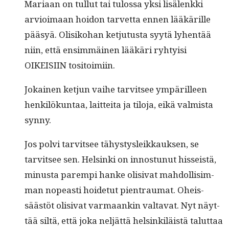
Mari­aan on tul­lut tai tulos­sa yksi lisälenk­ki
arvioimaan hoidon tarvet­ta ennen lääkärille
pääsyä. Olisiko­han ketju­tus­ta syytä lyhen­tää
niin, että ensim­mäi­nen lääkäri ryhty­isi
OIKEISIIN tositoimiin.
Jokainen ketjun vai­he tarvit­see ympärilleen
henkilökun­taa, lait­tei­ta ja tilo­ja, eikä valmista
synny.
Jos polvi tarvit­see tähystysleikkauk­sen, se
tarvit­see sen. Helsin­ki on innos­tunut his­seistä,
minus­ta parem­pi han­ke oli­si­vat mah­dol­lisim­
man nopeasti hoide­tut pien­trau­mat. Oheis­
säästöt oli­si­vat var­maankin val­ta­vat. Nyt näyt­
tää siltä, että joka neljät­tä helsinkiläistä talut­taa