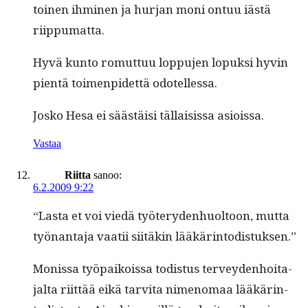
toinen ihmi­nen ja hur­jan moni ontuu iästä
riippumatta.
Hyvä kun­to romut­tuu lop­pu­jen lopuk­si hyvin
pien­tä toimen­pidet­tä odotellessa.
Josko Hesa ei säästäisi täl­lai­sis­sa asioissa.
Vastaa
Riitta
sanoo:
6.2.2009 9:22
“Las­ta et voi viedä työtery­den­huoltoon, mut­ta
työ­nan­ta­ja vaatii siitäkin lääkärintodistuksen.”
Monis­sa työ­paikois­sa todis­tus ter­vey­den­hoita­
jal­ta riit­tää eikä tarvi­ta nimeno­maa lääkärin­