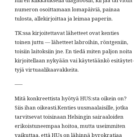
hiiren klikkauk­sel­la diag­noosin, kir­jaa tarvi­tun
numeron osoit­ta­maan lomapäiviä, painaa
tulosta, allekir­joit­taa ja leimaa paperin.
TK:ssa kir­joitet­ta­vat lähet­teet ovat ken­ties
toinen jut­tu — lähet­teet labroi­hin, rönt­geni­in,
toisi­in laitok­si­in jne. En tiedä miten paljon noi­ta
kir­joitel­laan nykyään vai käytetäänkö esitäytet­
tyjä virtuaalikaavakkeita.
—–
Mitä konkreet­tista hyö­tyä HUS:sta oikein on?
Siis ihan oikeasti.Kenties uus­maalaisille, jot­ka
tarvit­se­vat toisi­naan Helsin­gin sairaaloiden
erikois­tuneem­paa hoitoa, mut­ta useim­miten
vaikut­taa, että HUs on lähin­nä byrokra­ti­aa