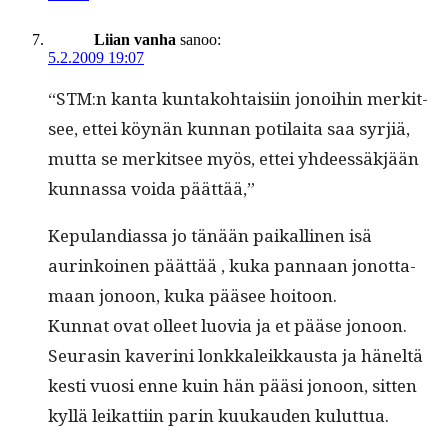
Liian vanha
sanoo:
5.2.2009 19:07
“STM:n kan­ta kun­tako­htaisi­in jonoi­hin merk­it­
see, ettei köynän kun­nan poti­lai­ta saa syr­jiä,
mut­ta se merk­it­see myös, ettei yhdeessäkjään
kun­nas­sa voi­da päättää,”
Kepu­lan­di­as­sa jo tänään paikalli­nen isä
aurinkoinen päät­tää , kuka pan­naan jonot­ta­
maan jonoon, kuka pääsee hoitoon.
Kun­nat ovat olleet luovia ja et pääse jonoon.
Seurasin kaveri­ni lonkkaleikkaus­ta ja häneltä
kesti vuosi enne kuin hän pääsi jonoon, sit­ten
kyl­lä leikat­ti­in parin kuukau­den kuluttua.