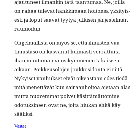
ajau­tuneet ilmankin tätä taan­tu­maa. Ne, joil­la
on rahaa tule­vat han­kki­maan hoiton­sa yksi­tyis­
es­ti ja lop­ut saa­vat tyy­tyä julkisen jär­jestelmän
raunioihin.
Ongel­mallista on myös se, että ihmis­ten vaa­
timus­ta­so on kas­vanut huimasti ver­rat­tuna
ihan muu­ta­man vuosikymme­nen takaiseen
aikaan. Poikkeu­solo­jen joukkosi­don­ta ei riitä.
Nykyiset van­huk­set eivät oikeas­t­aan edes tiedä
mitä menet­tävät kun sairaan­hoitoa aje­taan alas
mut­ta nuorem­mat pol­vet käsit­tämät­tömine
odotuksi­neen ovat ne, joi­ta hiukan ehkä käy
sääliksi.
Vastaa