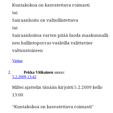
Kun­takokoa on kas­vatet­ta­va roimasti
tai
Sairaan­hoito on valtiollistettava
tai
Sairaan­hoitoa varten pitää luo­da maakun­nalli­
nen hallinto­por­ras vaaleil­la valit­tavine
valtuustoineen
Vastaa
Pekka Vitikainen
sanoo:
5.2.2009 13:42
Mil­tei ajat­telin tänään kir­joit­ti 5.2.2009 kel­lo
13:00
“Kun­takokoa on kas­vatet­ta­va roimasti”