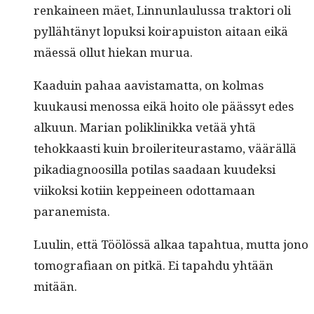
renkaineen mäet, Lin­nun­laulus­sa trak­tori oli
pyl­lähtänyt lopuk­si koira­puis­ton aitaan eikä
mäessä ollut hiekan murua.
Kaaduin pahaa aav­is­ta­mat­ta, on kol­mas
kuukausi menos­sa eikä hoito ole päässyt edes
alku­un. Mar­i­an polik­linikka vetää yhtä
tehokkaasti kuin broi­leri­teuras­ta­mo, vääräl­lä
pika­di­ag­noosil­la poti­las saadaan kuudek­si
viikok­si koti­in keppei­neen odot­ta­maan
paranemista.
Luulin, että Töölössä alkaa tapah­tua, mut­ta jono
tomo­grafi­aan on pitkä. Ei tapah­du yhtään
mitään.