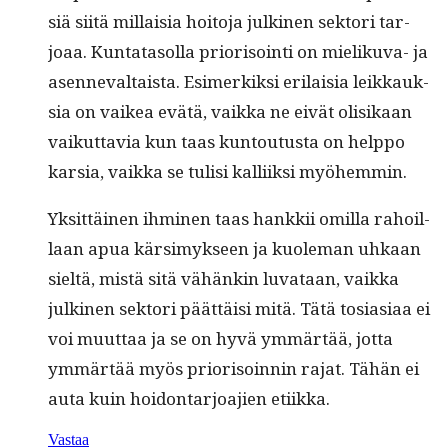
siä siitä mil­laisia hoito­ja julki­nen sek­tori tar­
joaa. Kun­tata­sol­la pri­or­isoin­ti on mieliku­va- ja
asen­neval­taista. Esimerkik­si eri­laisia leikkauk­
sia on vaikea evätä, vaik­ka ne eivät olisikaan
vaikut­tavia kun taas kuntou­tus­ta on help­po
kar­sia, vaik­ka se tulisi kalli­ik­si myöhemmin.
Yksit­täi­nen ihmi­nen taas han­kkii omil­la rahoil­
laan apua kär­simyk­seen ja kuole­man uhkaan
sieltä, mis­tä sitä vähänkin luvataan, vaik­ka
julki­nen sek­tori päät­täisi mitä. Tätä tosi­asi­aa ei
voi muut­taa ja se on hyvä ymmärtää, jot­ta
ymmärtää myös pri­or­isoin­nin rajat. Tähän ei
auta kuin hoidon­tar­joa­jien etiikka.
Vastaa