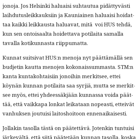
jono­ja. Jos Helsin­ki halu­aisi suh­tau­tua pidät­tyvästi
lai­h­du­tusleikkauk­si­in ja Kau­ni­ainen halu­aisi hoi­dat­
taa kaik­ki leikkaus­ta halu­a­vat, mitä voi HUS tehdä,
kun sen ontoisaal­ta hoidet­ta­va poti­lai­ta samal­la
taval­la kotikun­nas­ta riippumatta.
Kun­nat suit­si­vat HUS:n meno­ja nyt päät­tämäl­lä sen
bud­jetin kaut­ta meno­jen kokon­ais­sum­mas­ta. STM:n
kan­ta kun­tako­htaisi­in jonoi­hin merk­it­see, ettei
köynän kun­nan poti­lai­ta saa syr­jiä, mut­ta se merk­it­
see myös, ettei yhdeessäkjään kun­nas­sa voi­da päät­
tää, että vaikka­pa lonkat leikataan nopeasti, etteivät
van­huk­sen jou­tu­isi laitoshoitoon ennenaikaisesti.
Jol­lakin tasol­la tästä on päätet­tävä. Jotenkin tun­tu­isi
järkevältä, että siitä päätetään kun­nan tasol­la, kos­ka