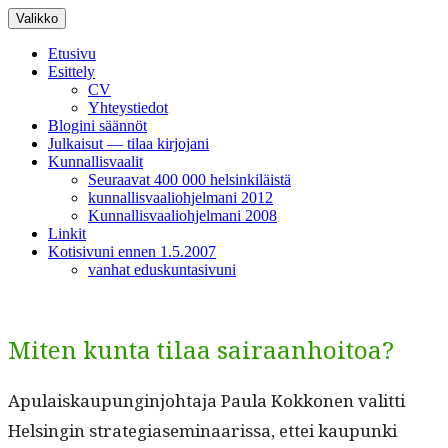
Siirry
Valikko
sisältöön
Etusivu
Esittely
CV
Yhteystiedot
Blogini säännöt
Julkaisut — tilaa kirjojani
Kunnallisvaalit
Seuraavat 400 000 helsinkiläistä
kunnallisvaaliohjelmani 2012
Kunnallisvaaliohjelmani 2008
Linkit
Kotisivuni ennen 1.5.2007
vanhat eduskuntasivuni
Miten kunta tilaa sairaanhoitoa?
Apu­laiskaupung­in­jo­hta­ja Paula Kokko­nen valit­ti
Helsin­gin strate­giasem­i­naaris­sa, ettei kaupun­ki