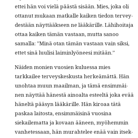
ettei hän voi vielä päästä sisään. Mies, joka oli
ottanut mukaan matkalle kaiken tiedon ter­vey­
destään näyt­tääk­seen ne lääkärille. Lähi­hoita­ja
ottaa kaiken tämän vas­taan, mut­ta sanoo
samal­la: ”Minä otan tämän vas­taan vain sik­si,
ettet sinä luulisi laimin­lyöneesi mitään.”
Näi­den monien vuosien kulues­sa mies
tarkkailee ter­veyskeskus­ta herkeämät­tä. Hän
uno­htaa muun maail­man, ja tämä ensim­mäi­
nen näyt­tää hänestä ain­oal­ta esteeltä joka evää
häneltä pääsyn lääkärille. Hän kiroaa tätä
paskaa laitos­ta, ensim­mäis­inä vuosi­na
siekailemat­ta ja kovaan ääneen, myöhem­min
van­hetes­saan, hän murahtelee enää vain itsek­