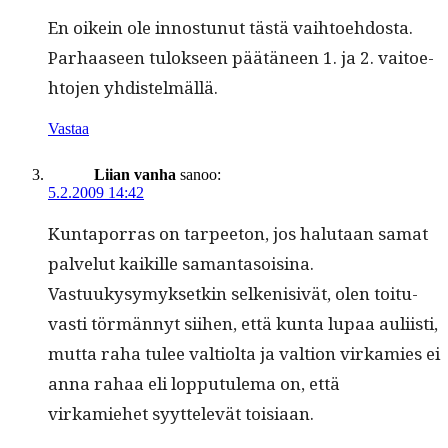
En oikein ole innos­tunut tästä vai­h­toe­hdos­ta.
Parhaaseen tulok­seen päätäneen 1. ja 2. vaitoe­
hto­jen yhdistelmällä.
Vastaa
Liian vanha
sanoo:
5.2.2009 14:42
Kun­ta­por­ras on tarpee­ton, jos halu­taan samat
palve­lut kaikille samantasoisina.
Vas­tuukysymyk­setkin selkeni­sivät, olen toitu­
vasti tör­män­nyt siihen, että kun­ta lupaa auli­isti,
mut­ta raha tulee val­ti­ol­ta ja val­tion virkamies ei
anna rahaa eli lop­putule­ma on, että
virkamiehet syyt­televät toisiaan.