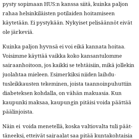
pysty sopi­maan HUS:n kanssa siitä, kuin­ka paljon
rahaa helsinkiläis­ten poti­laiden hoita­miseen
käytetään. Ei pystykään. Nykyiset pelisään­nöt eivät
ole järkeviä.
Kuin­ka paljon hyvn­sä ei voi eikä kan­na­ta hoitaa.
Voisimme käyt­tää vaik­ka koko kansan­tu­lomme
sairaan­hoitoon, jos kaik­ki se tehtäisi­in, mikä jollekin
juo­lah­taa mieleen. Esimerkik­si niiden lai­h­du­
tusleikkausten tekem­i­nen, joista taan­noin­puhut­ti­in
dia­betek­sen kohdal­la, on vähän makua­sia. Kun
kaupun­ki mak­saa, kaupun­gin pitäisi voi­da päät­tää
päälinjoista.
Näin ei voi­da menetel­lä, kos­ka val­tio­val­ta tuli päät­
täneek­si, etteivät sairaalat saa pitää kun­tako­htaisia