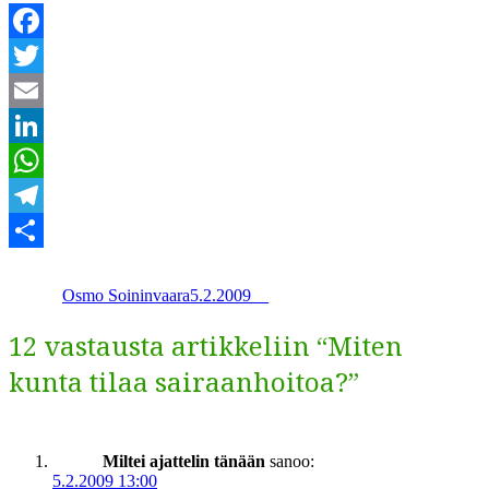
Facebook
Twitter
Email
LinkedIn
WhatsApp
Telegram
Kirjoittaja
Julkaistu
Kategoriat
Avainsanat
Share
Osmo Soininvaara
5.2.2009
_
_
12 vastausta artikkeliin “Miten
kunta tilaa sairaanhoitoa?”
Miltei ajattelin tänään
sanoo:
5.2.2009 13:00