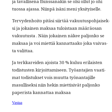
ja taval­lise­na flun­ssanakin se olsi ollut jo ohi
tuos­sa ajas­sa. Niin­pä isäni meni yksityiselle.
Ter­vy­den­hoito pitäsi siirtää vaku­u­tus­po­h­jaisek­
si ja jokainen mak­saa tulois­taan määräosan
vaku­u­tus­ta . Näin jokainen näkee paljonko se
mak­saa ja voi miet­tiä kan­nat­taako joka vaivas­
ta valittaa.
Ja terkkarei­den ajoista 30 % kuluu eri­lais­ten
todis­tusten kir­joit­tamiseen. Työan­ta­jien vaa­ti­
mat todis­tuk­set vois muut­ta työ­nan­ta­jille
masullisek­si niin hekin miet­ti­sivät paljonko
paperi­sta kan­nat­taa maksaa
Vastaa