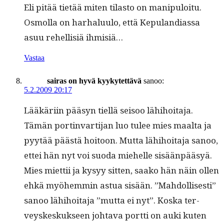
Eli pitää tietää miten tilas­to on manipuloitu.
Osmol­la on harhalu­u­lo, että Kepu­lan­di­as­sa
asuu rehellisiä ihmisiä…
Vastaa
sairas on hyvä kyykytettävä
sanoo:
5.2.2009 20:17
Lääkäri­in pääsyn tiel­lä seisoo lähi­hoita­ja.
Tämän port­in­var­ti­jan luo tulee mies maal­ta ja
pyytää päästä hoitoon. Mut­ta lähi­hoita­ja sanoo,
ettei hän nyt voi suo­da miehelle sisään­pääsyä.
Mies miet­tii ja kysyy sit­ten, saako hän näin ollen
ehkä myöhem­min astua sisään. ”Mah­dol­lis­es­ti”
sanoo lähi­hoita­ja ”mut­ta ei nyt”. Kos­ka ter­
veyskeskuk­seen johta­va port­ti on auki kuten