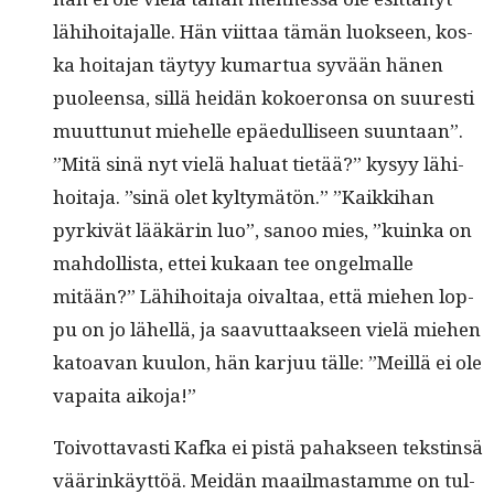
lähi­hoita­jalle. Hän viit­taa tämän luok­seen, kos­
ka hoita­jan täy­tyy kumar­tua syvään hänen
puoleen­sa, sil­lä hei­dän koko­eron­sa on suuresti
muut­tunut miehelle epäedulliseen suun­taan”.
”Mitä sinä nyt vielä halu­at tietää?” kysyy lähi­
hoita­ja. ”sinä olet kyl­tymätön.” ”Kaikki­han
pyrkivät lääkärin luo”, sanoo mies, ”kuin­ka on
mah­dol­lista, ettei kukaan tee ongel­malle
mitään?” Lähi­hoita­ja oival­taa, että miehen lop­
pu on jo lähel­lä, ja saavut­taak­seen vielä miehen
katoa­van kuu­lon, hän kar­juu tälle: ”Meil­lä ei ole
vapai­ta aikoja!”
Toiv­ot­tavasti Kaf­ka ei pistä pahak­seen tek­stin­sä
väärinkäyt­töä. Mei­dän maail­mas­tamme on tul­