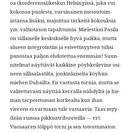
oa (konferenssi)keskus Helsingis­sä, joka voi
kokon­sa puoles­ta, varsi­naisen mes­su­toim­
intansa lisäk­si, majoit­taa tärkeitä kok­ouk­sia
ym. val­tio­ta­son tapah­tu­mia. Mielestäni Pasi­la
on täl­laiselle keskuk­selle hyvä paik­ka, mut­ta
alueen inte­groin­ti­in ja esteet­tisyy­teen tulisi
panos­taa paljon ehdotet­tua enem­män! Suun­
nitel­mat näyt­tävät kaikkine pöyhkeilevine osi­
neen sil­lisalaatil­ta, jonkin­laiselta köy­hän­
miehen Dubail­ta. En vas­tus­ta tor­nia, mut­ta se
valitet­tavasti näyt­tää ker­ral­la nähdyltä ja hie­
man tarpeet­toman korkeal­ta kun ihan
viereen ei var­maan tule vas­taavia. Taas myy­
dään rumaa pikku­a­tribu­uteil­la — vrt.
Vuosaaren tölp­pö torni ja sen toteu­tu­ma­ton