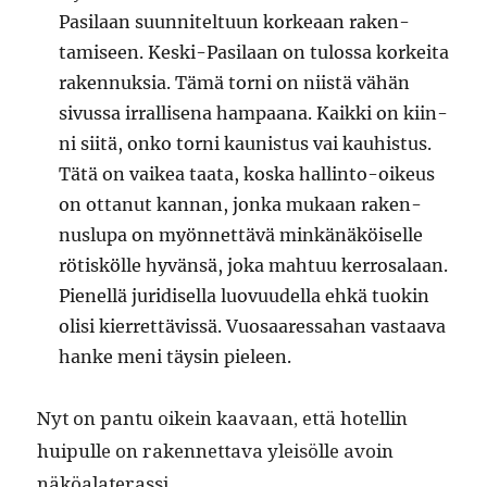
Pasi­laan suun­nitel­tu­un korkeaan rak­en­
tamiseen. Kes­ki-Pasi­laan on tulos­sa korkei­ta
raken­nuk­sia. Tämä torni on niistä vähän
sivus­sa irral­lise­na ham­paana. Kaik­ki on kiin­
ni siitä, onko torni kau­nis­tus vai kauhis­tus.
Tätä on vaikea taa­ta, kos­ka hallinto-oikeus
on ottanut kan­nan, jon­ka mukaan raken­
nuslu­pa on myön­net­tävä minkänäköiselle
rötiskölle hyvän­sä, joka mah­tuu ker­rosalaan.
Pienel­lä juridisel­la luovu­udel­la ehkä tuokin
olisi kier­ret­tävis­sä. Vuosaa­res­sa­han vas­taa­va
han­ke meni täysin pieleen.
Nyt on pan­tu oikein kaavaan, että hotellin
huip­ulle on raken­net­ta­va yleisölle avoin
näköalaterassi.