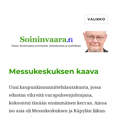
VALIKKO
Messukeskuksen kaava
Uusi kaupunkisu­un­nit­telu­lau­takun­ta, jos­sa
edus­tan vihre­itä vara­puheen­jo­hta­jana,
kokoon­tui tänään ensim­mäisen ker­ran. Ain­oa
iso asia oli Mes­sukeskuk­sen ja Käpylän liikun­