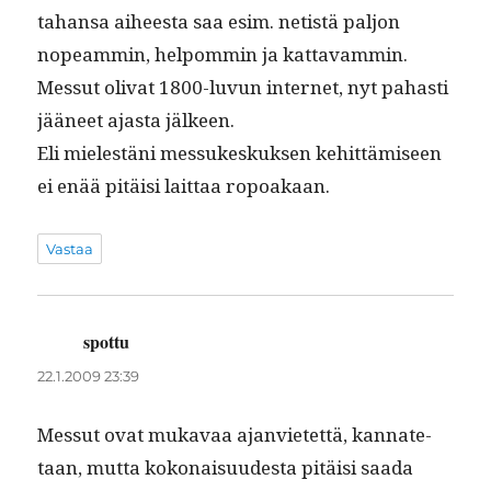
tahansa aiheesta saa esim. netistä paljon
nopeam­min, helpom­min ja kat­tavam­min.
Mes­sut oli­vat 1800-luvun inter­net, nyt pahasti
jääneet ajas­ta jälkeen.
Eli mielestäni mes­sukeskuk­sen kehit­tämiseen
ei enää pitäisi lait­taa ropoakaan.
Vastaa
spottu
sanoo:
22.1.2009 23:39
Mes­sut ovat mukavaa ajan­vi­etet­tä, kan­nate­
taan, mut­ta kokon­aisu­ud­es­ta pitäisi saa­da