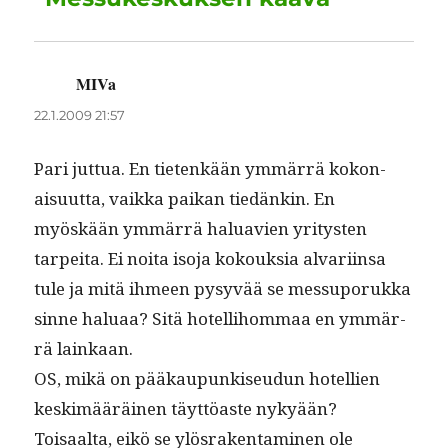
k
MIVa
sanoo:
22.1.2009 21:57
Pari jut­tua. En tietenkään ymmär­rä kokon­
aisu­ut­ta, vaik­ka paikan tiedänkin. En
myöskään ymmär­rä halu­avien yri­tys­ten
tarpei­ta. Ei noi­ta iso­ja kok­ouk­sia alvari­in­sa
tule ja mitä ihmeen pysyvää se mes­su­poruk­ka
sinne halu­aa? Sitä hotel­li­hom­maa en ymmär­
rä lainkaan.
OS, mikä on pääkaupunkiseudun hotel­lien
keskimääräi­nen täyt­töaste nykyään?
Toisaal­ta, eikö se ylös­rak­en­t­a­mi­nen ole