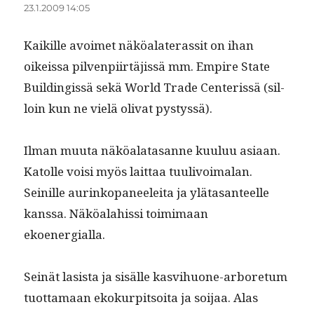
23.1.2009 14:05
Kaikille avoimet näköalat­eras­sit on ihan
oikeis­sa pil­ven­pi­irtäjis­sä mm. Empire State
Buildingis­sä sekä World Trade Cen­teris­sä (sil­
loin kun ne vielä oli­vat pystyssä).
Ilman muu­ta näköalatasanne kuu­luu asi­aan.
Katolle voisi myös lait­taa tuulivoimalan.
Seinille aurinkopa­neelei­ta ja ylä­tas­an­teelle
kanssa. Näköalahissi toim­i­maan
ekoenergialla.
Seinät lasista ja sisälle kasvi­huone-arbore­tum
tuot­ta­maan ekokurpit­soi­ta ja soi­jaa. Alas