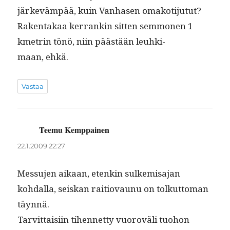
järkeväm­pää, kuin Van­hasen omakotijutut?
Rak­en­takaa ker­rankin sit­ten sem­mo­nen 1
kmetrin tönö, niin päästään leuhki­
maan, ehkä.
Vastaa
Teemu Kemppainen
sanoo:
22.1.2009 22:27
Mes­su­jen aikaan, etenkin sulkemisa­jan
kohdal­la, seiskan raitio­vaunu on tolkut­toman
täynnä.
Tarvit­taisi­in tihen­net­ty vuoroväli tuo­hon