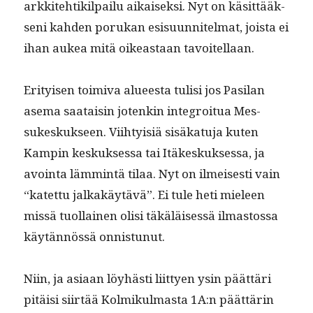
arkkite­htik­il­pailu aikaisek­si. Nyt on käsit­tääk­
seni kah­den porukan esisu­un­nitel­mat, joista ei
ihan aukea mitä oikeas­t­aan tavoitellaan.
Eri­tyisen toimi­va alueesta tulisi jos Pasi­lan
ase­ma saataisin jotenkin inte­groitua Mes­
sukeskuk­seen. Viihty­isiä sisäkatu­ja kuten
Kampin keskuk­ses­sa tai Itäkeskuk­ses­sa, ja
avoin­ta läm­mintä tilaa. Nyt on ilmeis­es­ti vain
“katet­tu jalka­käytävä”. Ei tule heti mieleen
mis­sä tuol­lainen olisi täkäläisessä ilmas­tossa
käytän­nössä onnistunut.
Niin, ja asi­aan löy­hästi liit­tyen ysin päät­täri
pitäisi siirtää Kolmikul­mas­ta 1A:n päät­tärin