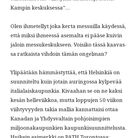
Kampin keskuksessa”…
Olen ihme­tel­lyt joka ker­ta mes­suil­la käy­dessä,
että mik­si ihmeessä ase­mal­ta ei pääse kuiv­in
jaloin mes­sukeskuk­seen. Voisiko tässä kaavas­
sa ratkaista vih­doin tämän ongelman?
Ylipäätään häm­mästyt­tää, että Helsinkiä on
suun­nitel­tu kuin jotain auringos­sa kylpevää
ital­ialaiskaupunkia. Kivaa­han se on ne kak­si
kesän helle­vi­ikkoa, mut­ta lop­pu­jen 50 viikon
viihtyvyy­den takia mallia kan­nat­taisi ottaa
Kanadan ja Yhdys­val­tain pohjoisimpi­en
miljoon­akaupunkien kaupunkisu­un­nit­telus­ta.
Huikein esimerk­ki on PATH Toron­tossa: