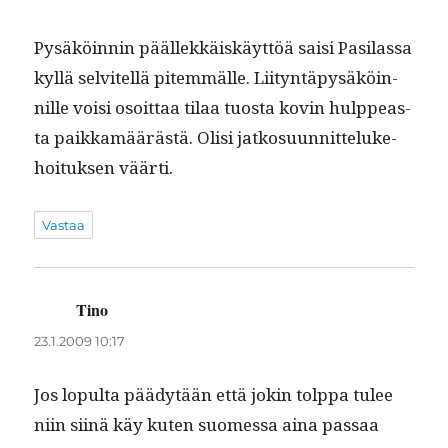
Pysäköin­nin päällekkäiskäyt­töä saisi Pasi­las­sa
kyl­lä selvitel­lä pitem­mälle. Liityn­täpysäköin­
nille voisi osoit­taa tilaa tuos­ta kovin hulp­peas­
ta paikkamäärästä. Olisi jatko­su­un­nit­teluke­
hoituk­sen väärti.
Vastaa
Tino
sanoo:
23.1.2009 10:17
Jos lop­ul­ta päädytään että jokin tolp­pa tulee
niin siinä käy kuten suomes­sa aina pas­saa