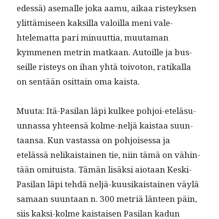
edessä) ase­malle joka aamu, aikaa risteyk­sen
ylit­tämiseen kak­sil­la val­oil­la meni vale­
htelemat­ta pari min­u­ut­tia, muu­ta­man
kymme­nen metrin matkaan. Autoille ja bus­
seille risteys on ihan yhtä toiv­o­ton, ratikalla
on sen­tään osit­tain oma kaista.
Muu­ta: Itä-Pasi­lan läpi kul­kee pohjoi-etelä­su­
un­nas­sa yhteen­sä kolme-neljä kaistaa suun­
taansa. Kun vas­tas­sa on pohjoises­sa ja
etelässä nelikaistainen tie, niin tämä on vähin­
tään omi­tu­ista. Tämän lisäk­si aio­taan Kes­ki-
Pasi­lan läpi tehdä neljä-kuusikaistainen väylä
samaan suun­taan n. 300 metriä län­teen päin,
siis kak­si-kolme kaistaisen Pasi­lan kadun