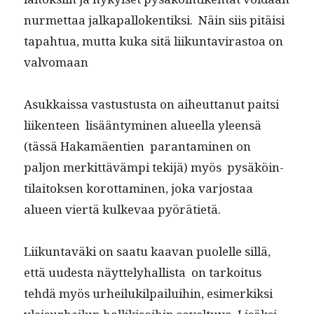
nurmet­taa jalka­pal­lo­ken­tik­si. Näin siis pitäisi
tapah­tua, mut­ta kuka sitä liikun­tavi­ras­toa on
valvomaan
Asukkaissa vas­tus­tus­ta on aiheut­tanut pait­si
liiken­teen lisään­tymi­nen alueel­la yleen­sä
(tässä Hakamäen­tien paran­t­a­mi­nen on
paljon merkit­tävämpi tek­i­jä) myös pysäköin­
ti­laitok­sen korot­ta­mi­nen, joka var­jostaa
alueen viertä kulke­vaa pyörätietä.
Liikun­tavä­ki on saatu kaa­van puolelle sil­lä,
että uud­es­ta näyt­te­ly­hal­lista on tarkoi­tus
tehdä myös urheiluk­il­pailui­hin, esimerkik­si