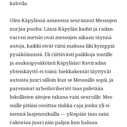
kahvila.
Olen Käpylässä asuneena seu­ran­nut Mes­su­jen
nur­jaa puol­ta: Län­si-Käpylän kadut ja radan­
var­ren met­sät ovat mes­su­jen aikaan täyn­nä
auto­ja, kaik­ki eivät viit­si mak­saa liki kymp­piä
pysäköin­nistä. Eli riit­tävästi paikko­ja ton­tille
ja asukaspysäköin­ti Käpylään! Ravi­radan
yhteiskäyt­tö ei toi­mi: hiekkak­en­tät täyt­tyvät
autoista juuri sil­loin kun se Mes­suille sopii, ja
parem­mat urheilu­vi­her­iöt taas pide­tään
lukol­lis­ten aito­jen takana vain seu­roille. Mes­
suille pitäisi osoit­taa tiuk­ka raja jon­ka yli ei
men­nä laa­jen­nuk­sil­la — ylöspäin taas saisi
rak­en­taa juuri niin paljon kun haluaa.