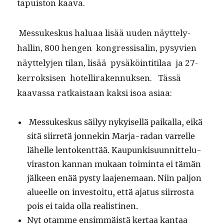
ta­puis­ton kaava.
Mes­sukeskus halu­aa lisää uuden näyt­te­ly­
hallin, 800 hen­gen kon­gres­sisalin, pysyvien
näyt­te­ly­jen tilan, lisää pysäköin­ti­ti­laa ja 27-
ker­roksisen hotel­li­raken­nuk­sen. Tässä
kaavas­sa ratkaistaan kak­si isoa asiaa:
Mes­sukeskus säi­lyy nykyisel­lä paikalla, eikä
sitä siir­retä jon­nekin Mar­ja-radan var­relle
lähelle lento­kent­tää. Kaupunkisu­un­nit­telu­
vi­ras­ton kan­nan mukaan toim­inta ei tämän
jäl­keen enää pysty laa­jen­e­maan. Niin paljon
alueelle on investoitu, että aja­tus siir­rosta
pois ei tai­da olla realistinen.
Nyt otamme ensim­mäistä ker­taa kan­taa