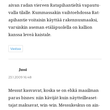
aivan radan viereen Rat­api­hantieltä vapau­tu­
val­la tilalle. Kum­mas­sakin vai­h­toe­hdos­sa Rat­
api­hantie voitaisin käyt­tää raken­nus­maak­si,
varsinkin ase­man etäläpuolel­la on kallion
kanssa lev­eä kaistale.
Vastaa
Jussi
sanoo:
23.1.2009 16:48
Mes­sut kas­va­vat, kos­ka se on ehkä maail­man
paras bisnes: niin kävi­jät kuin näyt­teil­leaset­
ta­jat mak­sa­vat, win-win. Mes­sukeskus on ain­