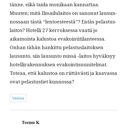
tänne, eikä tai­da monikaan kannattaa.
Muuten; mitä Ilmailu­laitos on sanonut lausun­
nos­saan tästä “lentoes­teestä”? Entäs pelas­tus­
laitos? Hotel­li 27 ker­rokses­sa vaatii jo
aikamoista kalus­toa evakoin­ti­ti­lanteessa.
Onhan tähän han­kit­tu pelas­tus­laitok­sen
lausun­to, siis lausun­to mis­sä ‑laitos hyväksyy
hotel­li­raken­nuk­sen evakoin­tisu­u­nitel­mat.
Toteaa, että kalus­toa on riit­tävästi ja kaavas­sa
ovat pelas­tusti­et kunnossa?
Vastaa
Teemu K
sanoo: