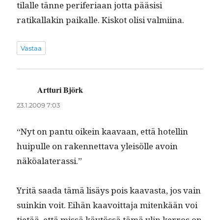
tilalle tänne per­ife­ri­aan jot­ta pää­sisi
ratikallakin paikalle. Kiskot olisi valmiina.
Vastaa
Artturi Björk
sanoo:
23.1.2009 7:03
“Nyt on pan­tu oikein kaavaan, että hotellin
huip­ulle on raken­net­ta­va yleisölle avoin
näköalaterassi.”
Yritä saa­da tämä lisäys pois kaavas­ta, jos vain
suinkin voit. Eihän kaavoit­ta­ja mitenkään voi
tietää, että mis­sä käytössä tämä ylin ker­ros on