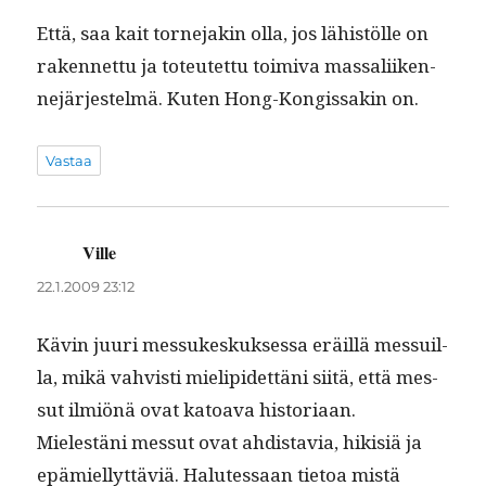
Että, saa kait torne­jakin olla, jos lähistölle on
raken­net­tu ja toteutet­tu toimi­va mas­sali­iken­
nejär­jestelmä. Kuten Hong-Kongis­sakin on.
Vastaa
Ville
sanoo:
22.1.2009 23:12
Kävin juuri mes­sukeskuk­ses­sa eräil­lä mes­suil­
la, mikä vahvisti mielipi­det­täni siitä, että mes­
sut ilmiönä ovat katoa­va his­to­ri­aan.
Mielestäni mes­sut ovat ahdis­tavia, hik­isiä ja
epämiel­lyt­täviä. Halutes­saan tietoa mis­tä