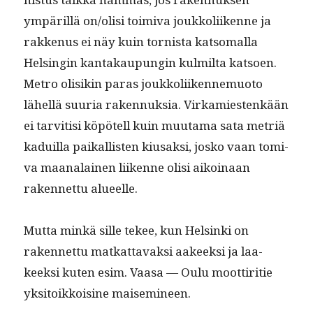
ympäril­lä on/olisi toimi­va joukkoli­ikenne ja
rakkenus ei näy kuin tor­nista kat­so­ma­l­la
Helsin­gin kan­takaupun­gin kul­mil­ta kat­soen.
Metro olisikin paras joukkoli­iken­nemuo­to
lähel­lä suuria raken­nuk­sia. Virkami­estenkään
ei tarvi­tisi köpötell kuin muu­ta­ma sata metriä
kaduil­la paikallis­ten kiusak­si, josko vaan tomi­
va maanalainen liikenne olisi aikoinaan
raken­net­tu alueelle.
Mut­ta minkä sille tekee, kun Helsin­ki on
raken­net­tu matkat­tavak­si aakeek­si ja laa­
keek­si kuten esim. Vaasa — Oulu moot­tir­i­tie
yksi­toikkoi­sine maisemineen.