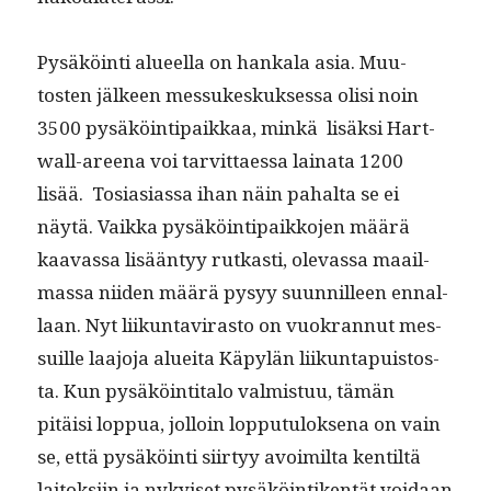
Pysäköin­ti alueel­la on han­kala asia. Muu­
tosten jäl­keen mes­sukeskuk­ses­sa olisi noin
3500 pysäköin­tipaikkaa, minkä lisäk­si Hart­
wall-areena voi tarvit­taes­sa laina­ta 1200
lisää. Tosi­asi­as­sa ihan näin pahal­ta se ei
näytä. Vaik­ka pysäköin­tipaikko­jen määrä
kaavas­sa lisään­tyy rutkasti, olevas­sa maail­
mas­sa niiden määrä pysyy suun­nilleen ennal­
laan. Nyt liikun­tavi­ras­to on vuokran­nut mes­
suille laa­jo­ja aluei­ta Käpylän liikun­ta­puis­tos­
ta. Kun pysäköin­ti­ta­lo valmis­tuu, tämän
pitäisi lop­pua, jol­loin lop­putu­lok­se­na on vain
se, että pysäköin­ti siir­tyy avoim­il­ta ken­tiltä
laitok­si­in ja nykyiset pysäköin­tiken­tät voidaan