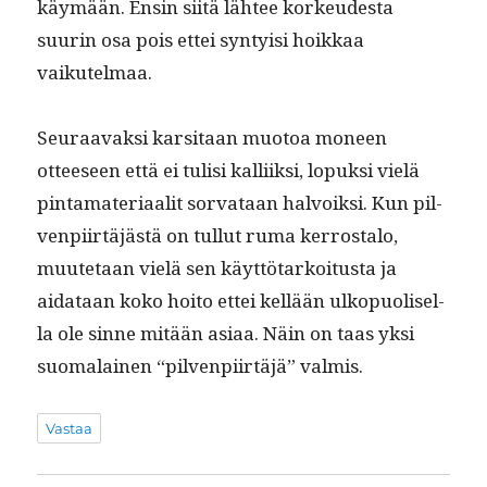
käymään. Ensin siitä läh­tee korkeud­es­ta
suurin osa pois ettei syn­ty­isi hoikkaa
vaikutelmaa.
Seu­raavak­si kar­si­taan muo­toa mon­een
otteeseen että ei tulisi kalli­ik­si, lopuk­si vielä
pin­ta­ma­te­ri­aalit sor­vataan halvoik­si. Kun pil­
ven­pi­irtäjästä on tul­lut ruma ker­rosta­lo,
muute­taan vielä sen käyt­tö­tarkoi­tus­ta ja
aidataan koko hoito ettei kel­lään ulkop­uolisel­
la ole sinne mitään asi­aa. Näin on taas yksi
suo­ma­lainen “pil­ven­pi­irtäjä” valmis.
Vastaa