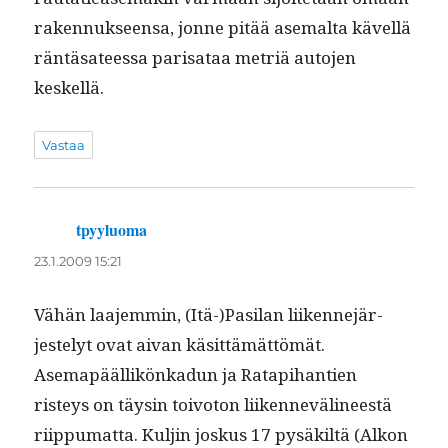
raken­nuk­seen­sa, jonne pitää ase­mal­ta kävel­lä
rän­täsateessa parisa­taa metriä auto­jen
keskellä.
Vastaa
tpyyluoma
sanoo:
23.1.2009 15:21
Vähän laa­jem­min, (Itä-)Pasilan liiken­nejär­
jeste­lyt ovat aivan käsit­tämät­tömät.
Asemapääl­likönkadun ja Rat­api­hantien
risteys on täysin toiv­o­ton liiken­nevä­li­neestä
riip­pumat­ta. Kuljin joskus 17 pysäk­iltä (Alkon