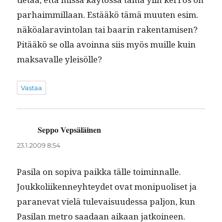
parhaim­mil­laan. Estääkö tämä muuten esim.
näköalar­avin­tolan tai baarin rak­en­tamisen?
Pitääkö se olla avoin­na siis myös muille kuin
mak­savalle yleisölle?
Vastaa
Seppo Vepsäläinen
sanoo:
23.1.2009 8:54
Pasi­la on sopi­va paik­ka tälle toimin­nalle.
Joukkoli­iken­ney­htey­det ovat monipuoliset ja
paranevat vielä tule­vaisu­udessa paljon, kun
Pasi­lan metro saadaan aikaan jatkoineen.