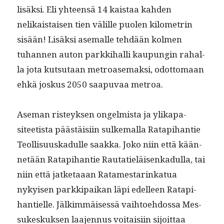
lisäk­si. Eli yhteen­sä 14 kaistaa kah­den
nelikaistaisen tien välille puolen kilo­metrin
sisään! Lisäk­si ase­malle tehdään kol­men
tuhan­nen auton parkki­hal­li kaupun­gin rahal­
la jota kut­su­taan metroase­mak­si, odot­tomaan
ehkä joskus 2050 saa­pu­vaa metroa.
Ase­man risteyk­sen ongelmista ja ylika­p­a­
siteetista päästäisi­in sulke­mal­la Rat­api­hantie
Teol­lisu­uskadulle saak­ka. Joko niin että kään­
netään Rat­api­hantie Rautatieläisenkadul­la, tai
niin että jatke­taaan Ratames­tarinkat­ua
nykyisen parkkipaikan läpi edelleen Rat­api­
hantielle. Jälkim­mäisessä vai­h­toe­hdos­sa Mes­
sukeskuk­sen laa­jen­nus voitaisi­in sijoit­taa