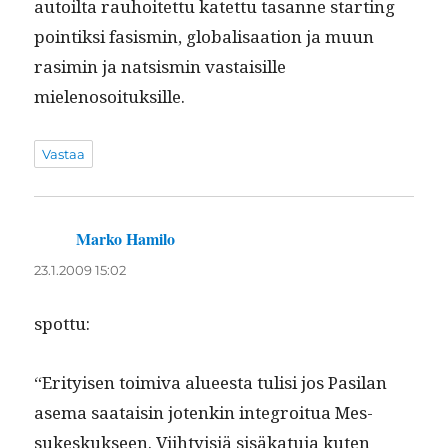
autoil­ta rauhoitet­tu katet­tu tasanne start­ing
pointik­si fasis­min, glob­al­isaa­tion ja muun
rasimin ja nat­sis­min vas­taisille
mielenosoituksille.
Vastaa
Marko Hamilo
sanoo:
23.1.2009 15:02
spot­tu:
“Eri­tyisen toimi­va alueesta tulisi jos Pasi­lan
ase­ma saataisin jotenkin inte­groitua Mes­
sukeskuk­seen. Viihty­isiä sisäkatu­ja kuten