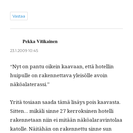
Vastaa
Pekka Vitikainen
sanoo:
23.1.2009 10:45
“Nyt on pan­tu oikein kaavaan, että hotellin
huip­ulle on raken­net­ta­va yleisölle avoin
näköalaterassi.”
Yritä tosi­aan saa­da tämä lisäys pois kaavas­ta.
Sit­ten… mikäli sinne 27 ker­roksi­nen hotel­li
raken­netaan niin ei mitään näköalar­avin­to­laa
katolle. Näitähän on raken­net­tu sinne sun