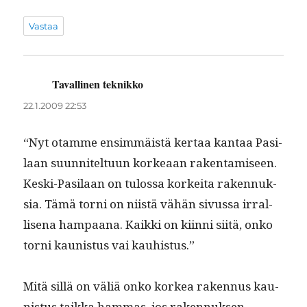
Vastaa
Tavallinen teknikko
sanoo:
22.1.2009 22:53
“Nyt otamme ensim­mäistä ker­taa kan­taa Pasi­
laan suun­nitel­tu­un korkeaan rak­en­tamiseen.
Kes­ki-Pasi­laan on tulos­sa korkei­ta raken­nuk­
sia. Tämä torni on niistä vähän sivus­sa irral­
lise­na ham­paana. Kaik­ki on kiin­ni siitä, onko
torni kau­nis­tus vai kauhistus.”
Mitä sil­lä on väliä onko korkea raken­nus kau­
nis­tus taik­ka ham­mas, jos raken­nuk­sen