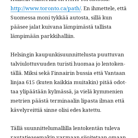
http://www.toronto.ca/path/
. En ihmettele, että
Suomes­sa moni tykkää autos­ta, sil­lä kun
pääsee jalat kuiv­ana lämpimästä tallista
lämpimään parkkihalliin.
Helsin­gin kaupunkisu­un­nit­telus­ta puut­tuvan
talvi­u­lot­tuvu­u­den tur­isti huo­maa jo lento­ken­
täl­lä. Mik­si sekä Finnairin bus­sia että Van­taan
lin­jaa 615 (kuten kaikkia muitakin) pitää odot­
taa ylipäätään kylmässä, ja vielä kym­me­nien
metrien päästä ter­mi­naalin lipas­ta ilman että
käve­lyre­it­tiä sinne olisi edes katettu.
Täl­lä suun­nit­telumallil­la lento­ken­tän tule­va
rautatiease­makin var­maan sijoite­taan omaan