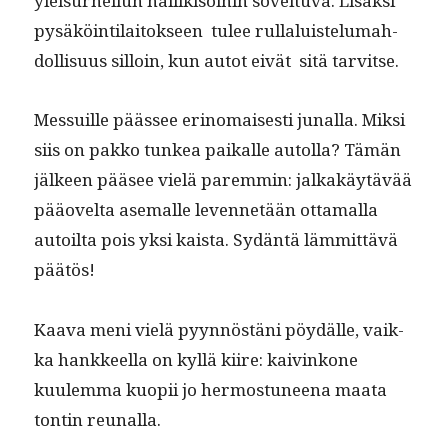
yleisurheilun hal­lik­isoi­hin sovel­tu­va. Lisäk­si
pysäköin­ti­laitok­seen tulee rul­laluis­telumah­
dol­lisu­us sil­loin, kun autot eivät sitä tarvitse.
Mes­suille päässee eri­no­mais­es­ti junal­la. Mik­si
siis on pakko tunkea paikalle autol­la? Tämän
jäl­keen pääsee vielä parem­min: jalka­käytävää
pääovelta ase­malle leven­netään otta­mal­la
autoil­ta pois yksi kaista. Sydän­tä läm­mit­tävä
päätös!
Kaa­va meni vielä pyyn­nöstäni pöy­dälle, vaik­
ka han­kkeel­la on kyl­lä kiire: kaivinkone
kuulem­ma kuopii jo her­mostuneena maa­ta
ton­tin reunalla.