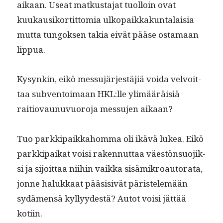
aikaan. Use­at matkus­ta­jat tuol­loin ovat
kuukausiko­r­tit­to­mia ulkopaikkakun­ta­laisia
mut­ta tun­gok­sen takia eivät pääse osta­maan
lippua.
Kysynkin, eikö mes­su­jär­jestäjiä voi­da velvoit­
taa sub­ven­toimaan HKL:lle ylimääräisiä
raitio­vaunuvuoro­ja mes­su­jen aikaan?
Tuo parkkipaikka­hom­ma oli ikävä lukea. Eikö
parkkipaikat voisi raken­nut­taa väestön­suo­jik­
si ja sijoit­taa niihin vaik­ka sisämikroau­tora­ta,
jonne halukkaat pää­si­sivät päris­telemään
sydä­men­sä kyl­lyy­destä? Autot voisi jät­tää
kotiin.