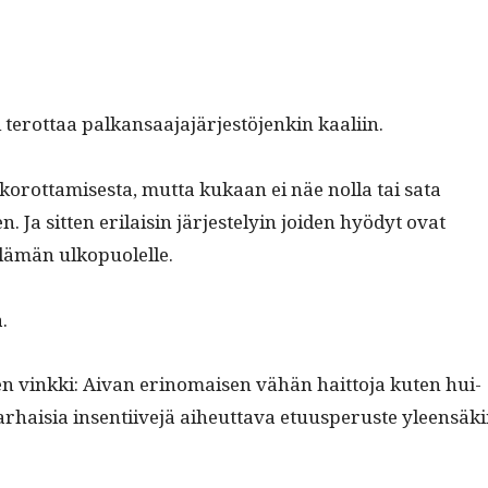
erot­taa palka­nsaa­ja­jär­jestö­jenkin kaaliin.
rot­tamis­es­ta, mut­ta kukaan ei näe nol­la tai sata
n. Ja sit­ten eri­laisin jär­jeste­lyin joiden hyödyt ovat
elämän ulkopuolelle.
.
n vink­ki: Aivan eri­no­maisen vähän hait­to­ja kuten hui­
harhaisia insen­ti­ive­jä aiheut­ta­va etu­us­pe­ruste yleen­säk