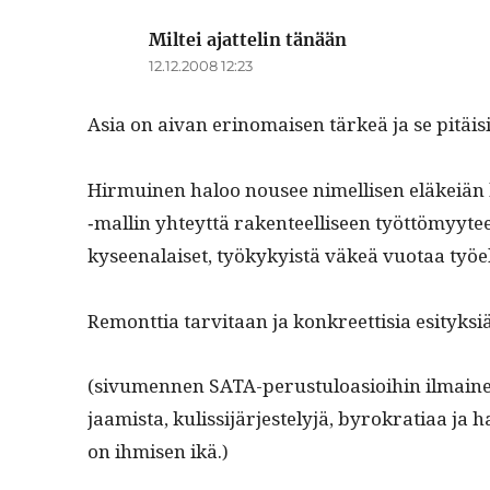
Miltei ajattelin tänään
sanoo:
12.12.2008 12:23
Asia on aivan eri­no­maisen tärkeä ja se pitäisi t
Hir­muinen haloo nousee nimel­lisen eläkeiän ko
‑mallin yhteyt­tä rak­en­teel­liseen työt­tömyy­tee
kyseenalaiset, työkyky­istä väkeä vuo­taa työ
Remont­tia tarvi­taan ja konkreet­tisia esityksiä
(sivu­men­nen SATA-perus­tu­loa­sioi­hin ilmaine
jaamista, kulis­si­jär­jeste­lyjä, byrokra­ti­aa ja 
on ihmisen ikä.)