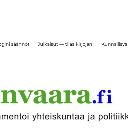
ogini säännöt
Julkaisut — tilaa kirjojani
Kunnallisvaa