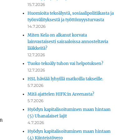
15.7.2026
Huomioita tekoälystä, sosiaalipolitiikasta ja
työnvälityksestä ja työttömyysturvasta
14.7.2026
Miten Kela on alkanut korvata
lainvastaisesti sairaaloissa annosteltavia
lääkkeitä?
12.7.2026
Tuoko tekoäly tuhon vai helpotuksen?
12.7.2026
HSL häviää lyhyillä matkoilla takseille.
5.7.2026
Mitä ajattelen HIFK:in Areenasta?
5.7.2026
Hyödyn kapitalisoituminen maan hintaan
(5) Uhanalaiset lajit
in
4.7.2026
Hyödyn kapitalisoituminen maan hintaan
(4) Kiinteistövero