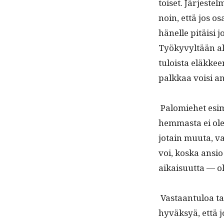
toiset. Jär­jestel
noin, että jos os
hänelle pitäisi j
Työkyvyltään alen
tuloista eläk­kee
palkkaa voisi an
Palomiehet esimer
hem­mas­ta ei ol
jotain muu­ta, va
voi, kos­ka ansio
aikaisu­ut­ta — o
Vas­taan­tu­loa ta
hyväksyä, että jo