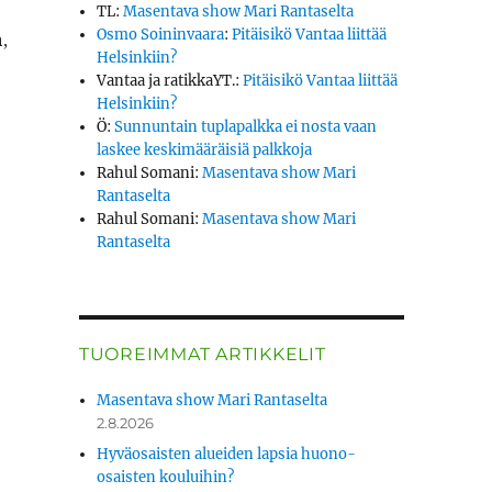
TL
:
Masentava show Mari Rantaselta
Osmo Soininvaara
:
Pitäisikö Vantaa liittää
,
Helsinkiin?
Vantaa ja ratikkaYT.
:
Pitäisikö Vantaa liittää
Helsinkiin?
Ö
:
Sunnuntain tuplapalkka ei nosta vaan
laskee keskimääräisiä palkkoja
Rahul Somani
:
Masentava show Mari
Rantaselta
Rahul Somani
:
Masentava show Mari
Rantaselta
TUOREIMMAT ARTIKKELIT
Masentava show Mari Rantaselta
2.8.2026
Hyväosaisten alueiden lapsia huono-
osaisten kouluihin?