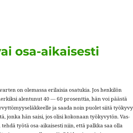
i osa-aikaisesti
varten on ole­mas­sa eri­laisia osatukia. Jos henkilön
rkik­si alen­tunut 40 — 60 pros­ent­tia, hän voi päästä
kyvyt­tömyy­seläk­keelle ja saa­da noin puo­let siitä työkyvy
ä, jon­ka hän saisi, jos olisi kokon­aan työkyvytön. Vas­
tehdä työtä osa-aikaises­ti niin, että palk­ka saa olla