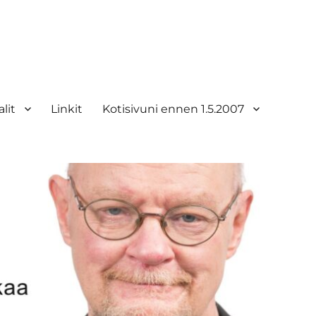
lit
Linkit
Kotisivuni ennen 1.5.2007