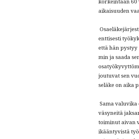
korkein­taan 60 %
aikaisu­u­den va
Osaeläke­jär­jest
ent­tis­es­ti työk
että hän pystyy 
min ja saa­da se
osatyökyvyt­tömy
joutu­vat sen vu
seläke on aika p
Sama val­u­vi­ka 
väsyneitä jak­sa
toimin­ut aivan 
ikään­tyvistä ty