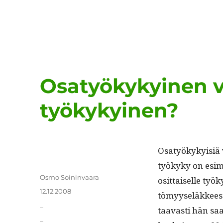
Osatyökykyinen va
työkykyinen?
Osatyökyky­isiä 
työkyky on esime
Kirjoittaja
Osmo Soininvaara
osit­taiselle työ
Julkaistu
12.12.2008
tömyy­seläk­keest
Kategoriat
_
taavasti hän saa 
Avainsanat
_