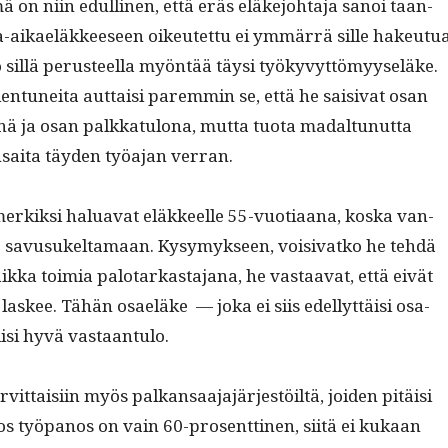
mä on niin edulli­nen, että eräs eläke­jo­hta­ja sanoi taan­
a-aikaeläk­keeseen oikeutet­tu ei ymmär­rä sille hakeu­tua
o sil­lä perus­teel­la myön­tää täysi työkyvyt­tömyy­seläke.
­tunei­ta aut­taisi parem­min se, että he saisi­vat osan
nä ja osan palkkat­u­lona, mut­ta tuo­ta madal­tunut­ta
sai­ta täy­den työa­jan verran.
kik­si halu­a­vat eläk­keelle 55-vuo­ti­aana, kos­ka van­
e savusukelta­maan. Kysymyk­seen, voisi­vatko he tehdä
ik­ka toimia palotarkas­ta­jana, he vas­taa­vat, että eivät
 las­kee. Tähän osaeläke — joka ei siis edel­lyt­täisi osa-
lisi hyvä vastaantulo.
rvit­taisi­in myös palka­nsaa­ja­jär­jestöiltä, joiden pitäisi
s työ­panos on vain 60-pros­ent­ti­nen, siitä ei kukaan