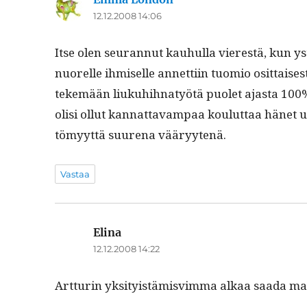
12.12.2008 14:06
Itse olen seu­ran­nut kauhul­la vier­estä, kun ys
nuorelle ihmiselle annet­ti­in tuomio osit­tais­
tekemään liukuhi­h­natyötä puo­let ajas­ta 100%
olisi ollut kan­nat­tavam­paa koulut­taa hänet
tömyyt­tä suure­na vääryytenä.
Vastaa
Elina
sanoo:
12.12.2008 14:22
Art­turin yksi­ty­istämisvim­ma alkaa saa­da ma