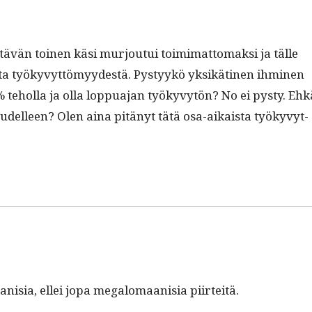
tävän toinen käsi mur­jou­tui toim­i­mat­tomak­si ja tälle
es­ta työkyvyt­tömyy­destä. Pystyykö yksikäti­nen ihmi­nen
 tehol­la ja olla lop­pua­jan työkyvytön? No ei pysty. Ehk
 uudelleen? Olen aina pitänyt tätä osa-aikaista työkyvyt­
anisia, ellei jopa mega­lo­maanisia piirteitä.