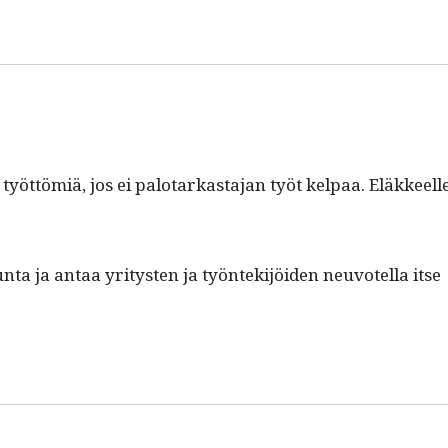
yöt­tömiä, jos ei palotarkas­ta­jan työt kel­paa. Eläk­keell
­ta ja antaa yri­tys­ten ja työn­tek­i­jöi­den neu­votel­la itse