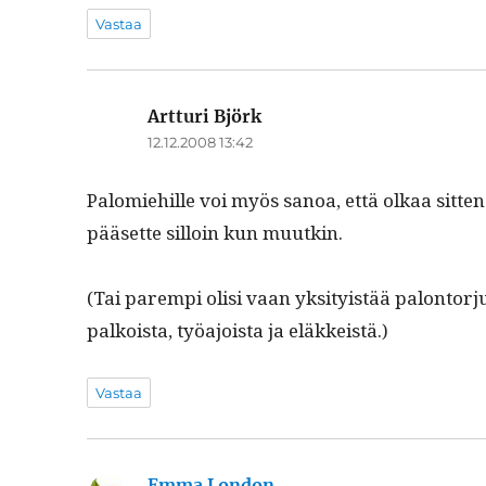
Vastaa
Artturi Björk
sanoo:
12.12.2008 13:42
Palomiehille voi myös sanoa, että olkaa sit­ten t
pääsette sil­loin kun muutkin.
(Tai parem­pi olisi vaan yksi­ty­istää palon­tor­jun
palkoista, työa­joista ja eläkkeistä.)
Vastaa
Emma London
sanoo: