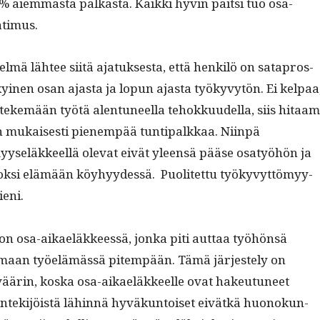
 aiem­mas­ta palka­s­ta. Kaik­ki hyvin pait­si tuo osa-
atimus.
elmä läh­tee siitä ajatuk­ses­ta, että henkilö on sat­apros­
ykyi­nen osan ajas­ta ja lop­un ajas­ta työkyvytön. Ei kel­paa
tekemään työtä alen­tuneel­la tehokku­udel­la, siis hitaam
n mukaises­ti pienem­pää tun­tipalkkaa. Niin­pä
y­seläk­keel­lä ole­vat eivät yleen­sä pääse osatyöhön ja
ok­si elämään köy­hyy­dessä. Puo­litet­tu työkyvyt­tömyy­
ieni.
on osa-aikaeläk­keessä, jon­ka piti aut­taa työhön­sä
maan työelämässä pitem­pään. Tämä jär­jeste­ly on
väärin, kos­ka osa-aikaeläk­keelle ovat hakeu­tuneet
ön­tek­i­jöistä lähin­nä hyväkun­toiset eivätkä huonokun­