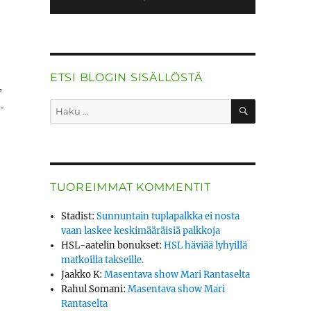
ETSI BLOGIN SISÄLLÖSTÄ
,
HAKU
­
Etsi:
TUOREIMMAT KOMMENTIT
Stadist
:
Sunnuntain tuplapalkka ei nosta
vaan laskee keskimääräisiä palkkoja
HSL-aatelin bonukset
:
HSL häviää lyhyillä
matkoilla takseille.
Jaakko K
:
Masentava show Mari Rantaselta
Rahul Somani
:
Masentava show Mari
Rantaselta