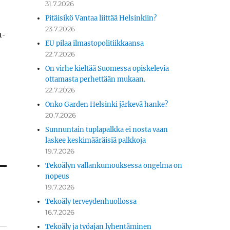
31.7.2026
Pitäisikö Vantaa liittää Helsinkiin?
23.7.2026
n­
EU pilaa ilmastopolitiikkaansa
22.7.2026
On virhe kieltää Suomessa opiskelevia
ottamasta perhettään mukaan.
22.7.2026
Onko Garden Helsinki järkevä hanke?
20.7.2026
Sunnuntain tuplapalkka ei nosta vaan
laskee keskimääräisiä palkkoja
19.7.2026
Tekoälyn vallankumouksessa ongelma on
nopeus
19.7.2026
Tekoäly terveydenhuollossa
16.7.2026
Tekoäly ja työajan lyhentäminen