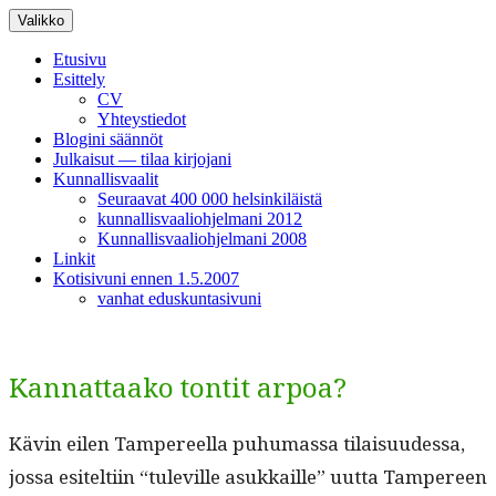
Siirry
Valikko
sisältöön
Etusivu
Esittely
CV
Yhteystiedot
Blogini säännöt
Julkaisut — tilaa kirjojani
Kunnallisvaalit
Seuraavat 400 000 helsinkiläistä
kunnallisvaaliohjelmani 2012
Kunnallisvaaliohjelmani 2008
Linkit
Kotisivuni ennen 1.5.2007
vanhat eduskuntasivuni
Kannattaako tontit arpoa?
Kävin eilen Tam­pereel­la puhu­mas­sa tilaisu­udessa,
jos­sa esitelti­in “tuleville asukkaille” uut­ta Tam­pereen