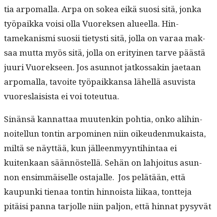
tia arpo­ma­l­la. Arpa on sokea eikä suosi sitä, jon­ka
työ­paik­ka voisi olla Vuorek­sen alueel­la. Hin­
tamekanis­mi suosii tietysti sitä, jol­la on varaa mak­
saa mut­ta myös sitä, jol­la on eri­tyi­nen tarve päästä
juuri Vuorek­seen. Jos asun­not jatkos­sakin jae­taan
arpo­ma­l­la, tavoite työ­paikkansa lähel­lä asu­vista
vuores­lai­sista ei voi toteutua.
Sinän­sä kan­nat­taa muutenkin pohtia, onko ali­hin­
noitel­lun ton­tin arpomi­nen niin oikeu­den­mukaista,
miltä se näyt­tää, kun jälleen­myyn­ti­hin­taa ei
kuitenkaan sään­nöstel­lä. Sehän on lahjoi­tus asun­
non ensim­mäiselle osta­jalle. Jos pelätään, että
kaupun­ki tien­aa ton­tin hin­noista liikaa, tont­te­ja
pitäisi pan­na tar­jolle niin paljon, että hin­nat pysyvät