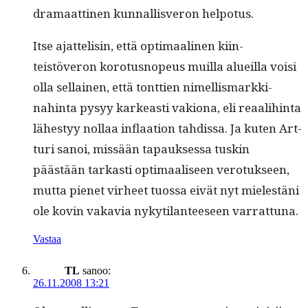
dra­maat­ti­nen kun­nal­lisveron helpotus.
Itse ajat­telisin, että opti­maa­li­nen kiin­
teistöveron koro­tusnopeus muil­la alueil­la voisi
olla sel­l­ainen, että tont­tien nimel­lis­markki­
nahin­ta pysyy karkeasti vakiona, eli reaal­i­hin­ta
läh­estyy nol­laa inflaa­tion tahdis­sa. Ja kuten Art­
turi sanoi, mis­sään tapauk­ses­sa tuskin
päästään tarkasti opti­maaliseen vero­tuk­seen,
mut­ta pienet virheet tuos­sa eivät nyt mielestäni
ole kovin vakavia nykyti­lanteeseen varrattuna.
Vastaa
TL
sanoo:
26.11.2008 13:21