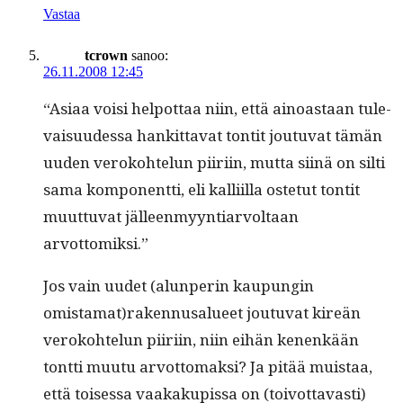
Vastaa
tcrown
sanoo:
26.11.2008 12:45
“Asi­aa voisi helpot­taa niin, että ain­oas­taan tule­
vaisu­udessa han­kit­ta­vat ton­tit joutu­vat tämän
uuden veroko­htelun piiri­in, mut­ta siinä on silti
sama kom­po­nent­ti, eli kalli­il­la oste­tut ton­tit
muut­tuvat jälleen­myyn­tiar­voltaan
arvottomiksi.”
Jos vain uudet (alun­perin kaupun­gin
omistamat)rakennusalueet joutu­vat kireän
veroko­htelun piiri­in, niin eihän kenenkään
tont­ti muu­tu arvot­tomak­si? Ja pitää muis­taa,
että toises­sa vaakakupis­sa on (toiv­ot­tavasti)