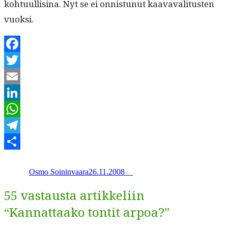
kohtu­ullisi­na. Nyt se ei onnis­tunut kaavaval­i­tusten
vuoksi.
Facebook
Twitter
Email
LinkedIn
WhatsApp
Telegram
Kirjoittaja
Julkaistu
Kategoriat
Avainsanat
Share
Osmo Soininvaara
26.11.2008
_
_
55 vastausta artikkeliin
“Kannattaako tontit arpoa?”