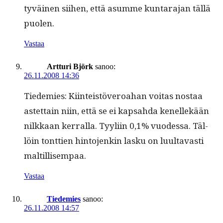
tyväi­nen siihen, että asumme kun­tara­jan täl­lä
puolen.
Vastaa
Artturi Björk
sanoo:
26.11.2008 14:36
Tiedemies: Kiin­teistöveroa­han voitas nos­taa
astet­tain niin, että se ei kap­sah­da kenellekään
nilkkaan ker­ral­la. Tyyli­in 0,1% vuodessa. Täl­
löin tont­tien hin­to­jenkin lasku on luul­tavasti
maltillisempaa.
Vastaa
Tiedemies
sanoo:
26.11.2008 14:57