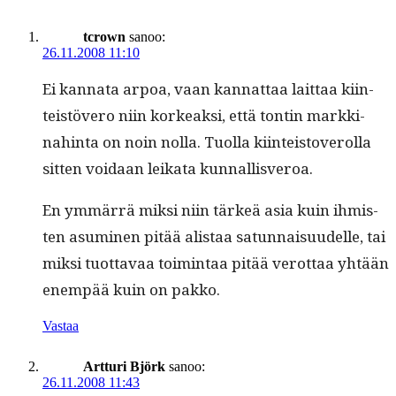
tcrown
sanoo:
26.11.2008 11:10
Ei kan­na­ta arpoa, vaan kan­nat­taa lait­taa kiin­
teistövero niin korkeak­si, että ton­tin markki­
nahin­ta on noin nol­la. Tuol­la kiin­teis­toverol­la
sit­ten voidaan leika­ta kunnallisveroa.
En ymmär­rä mik­si niin tärkeä asia kuin ihmis­
ten asum­i­nen pitää alis­taa sat­un­naisu­udelle, tai
mik­si tuot­tavaa toim­intaa pitää verot­taa yhtään
enem­pää kuin on pakko.
Vastaa
Artturi Björk
sanoo:
26.11.2008 11:43