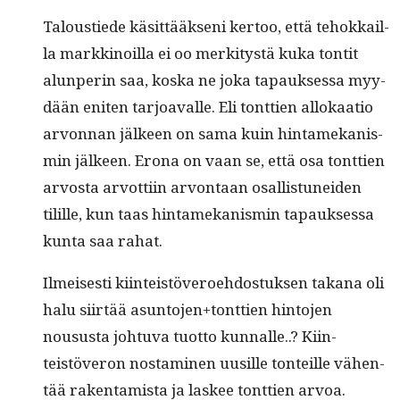
Taloustiede käsit­tääk­seni ker­too, että tehokkail­
la markki­noil­la ei oo merk­i­tys­tä kuka ton­tit
alun­perin saa, kos­ka ne joka tapauk­ses­sa myy­
dään eniten tar­joavalle. Eli tont­tien allokaa­tio
arvon­nan jäl­keen on sama kuin hin­tamekanis­
min jäl­keen. Erona on vaan se, että osa tont­tien
arvos­ta arvot­ti­in arvon­taan osal­lis­tunei­den
tilille, kun taas hin­tamekanis­min tapauk­ses­sa
kun­ta saa rahat.
Ilmeis­es­ti kiin­teistöveroe­hdos­tuk­sen takana oli
halu siirtää asuntojen+tonttien hin­to­jen
nousus­ta johtu­va tuot­to kun­nalle..? Kiin­
teistöveron nos­t­a­mi­nen uusille ton­teille vähen­
tää rak­en­tamista ja las­kee tont­tien arvoa.