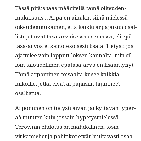
Tässä pitäis taas määritel­lä tämä oikeu­den­
mukaisu­us… Arpa on ainakin siinä mielessä
oikeu­den­mukainen, että kaik­ki arpa­jaisi­in osal­
lis­tu­jat ovat tasa-arvoises­sa ase­mas­sa, eli epä­
tasa-arvoa ei keinotekois­es­ti lisätä. Tietysti jos
ajat­telee vain lop­putu­lok­sen kannal­ta, niin sil­
loin taloudelli­nen epä­tasa-arvo on lisään­tynyt.
Tämä arpomi­nen toisaal­ta kusee kaikkia
nilkoille, jot­ka eivät arpa­jaisi­in tajun­neet
osallistua.
Arpomi­nen on tietysti aivan järkyt­tävän type­r­
ää muuten kuin jos­sain hypetys­mielessä.
Tcrown­in ehdo­tus on mah­dolli­nen, tosin
virkamiehet ja poli­itikot eivät luul­tavasti osaa