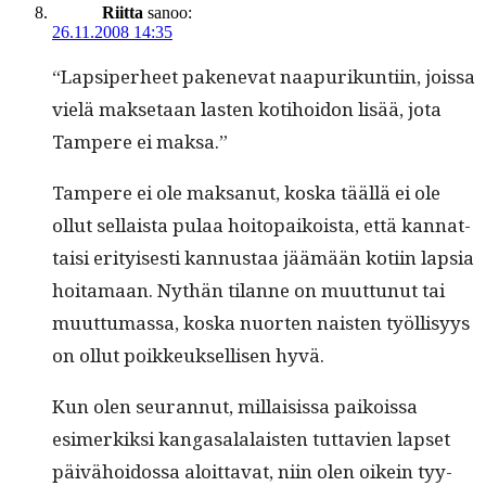
Riitta
sanoo:
26.11.2008 14:35
“Lap­siper­heet pak­enevat naa­purikun­ti­in, jois­sa
vielä mak­se­taan las­ten koti­hoidon lisää, jota
Tam­pere ei maksa.”
Tam­pere ei ole mak­sanut, kos­ka tääl­lä ei ole
ollut sel­l­aista pulaa hoitopaikoista, että kan­nat­
taisi eri­tyis­es­ti kan­nus­taa jäämään koti­in lap­sia
hoita­maan. Nythän tilanne on muut­tunut tai
muut­tumas­sa, kos­ka nuorten nais­ten työl­lisyys
on ollut poikkeuk­sel­lisen hyvä.
Kun olen seu­ran­nut, mil­lai­sis­sa paikois­sa
esimerkik­si kan­gasalalais­ten tut­tavien lapset
päivähoi­dos­sa aloit­ta­vat, niin olen oikein tyy­