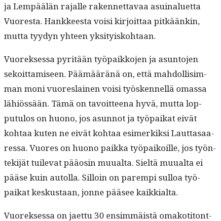
ja Lem­päälän rajalle raken­net­tavaa asuinaluet­ta
Vuores­ta. Han­kkeesta voisi kir­joit­taa pitkäänkin,
mut­ta tyy­dyn yhteen yksityiskohtaan.
Vuorek­ses­sa pyritään työ­paikko­jen ja asun­to­jen
sekoit­tamiseen. Päämääränä on, että mah­dol­lisim­
man moni vuores­lainen voisi työsken­nel­lä omas­sa
lähiössään. Tämä on tavoit­teena hyvä, mut­ta lop­
putu­los on huono, jos asun­not ja työ­paikat eivät
kohtaa kuten ne eivät kohtaa esimerkik­si Laut­tasaa­
res­sa. Vuores on huono paik­ka työ­paikoille, jos työn­
tek­i­jät tuil­e­vat pääosin muual­ta. Sieltä muual­ta ei
pääse kuin autol­la. Sil­loin on parem­pi sul­loa työ­
paikat keskus­taan, jonne pääsee kaikkialta.
Vuorek­ses­sa on jaet­tu 30 ensim­mäistä omakoti­tont­