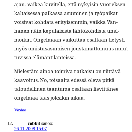
ajan. Vaikea kuvitel­la, että nyky­isin Vuorek­sen
kaltaises­sa paikas­sa asum­i­nen ja työ­paikat
voisi­vat koh­da­ta eri­tyisem­min, vaik­ka Van­
hanen näin kepu­lai­sista lähtöko­hdista unel­
moikin. Ongel­maan vaikut­taa osaltaan tietysti
myös omis­tusasumisen jous­ta­mat­to­muus muut­
tuvis­sa elämäntilanteissa.
Mielestäni ain­oa toimi­va ratkaisu on riit­tävä
kaavoitus. No, toisaal­ta edessä ole­va pitkä
taloudelli­nen taan­tu­ma osaltaan lievit­tänee
ongel­maa taas jok­sikin aikaa.
Vastaa
cobbit
sanoo:
26.11.2008 15:07