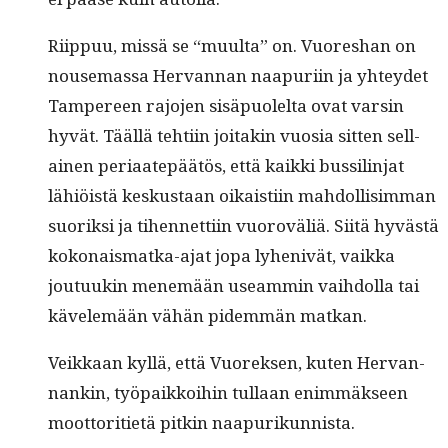
Riip­puu, mis­sä se “muul­ta” on. Vuore­shan on
nouse­mas­sa Her­van­nan naa­puri­in ja yhtey­det
Tam­pereen rajo­jen sisäpuolelta ovat varsin
hyvät. Tääl­lä tehti­in joitakin vuosia sit­ten sel­l­
ainen peri­aatepäätös, että kaik­ki bus­sil­in­jat
lähiöistä keskus­taan oikaisti­in mah­dol­lisim­man
suorik­si ja tihen­net­ti­in vuoroväliä. Siitä hyvästä
kokon­ais­mat­ka-ajat jopa lyhenivät, vaik­ka
joutuukin men­emään use­am­min vai­h­dol­la tai
kävelemään vähän pidem­män matkan.
Veikkaan kyl­lä, että Vuorek­sen, kuten Her­van­
nankin, työ­paikkoi­hin tul­laan enim­mäk­seen
moot­tori­ti­etä pitkin naapurikunnista.