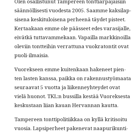
Olen osal­lis­tunut Tam­pereen tont­tiarpa­jaisi­in
sään­nöl­lis­es­ti vuodes­ta 2005. Saamme kak­si­lap­
sise­na keski­t­u­loise­na per­heenä täy­det pis­teet.
Ker­taakaan emme ole päässeet edes varasi­jalle,
eivätkä tut­tavam­mekaan. Vapail­la markki­noil­la
ole­vi­in tont­tei­hin ver­rat­tuna vuokra­ton­tit ovat
puoli-ilmaisia.
Vuorek­seen emme kuitenkaan hak­e­neet pien­
ten las­ten kanssa, paik­ka on raken­nustyö­maa­ta
seu­raa­vat 5 vuot­ta ja liiken­ney­htey­det ovat
vielä huonot. TKL:n bus­sil­la kestää Vuorek­ses­ta
keskus­taan liian kauan Her­van­nan kautta.
Tam­pereen tont­tipoli­ti­ikkaa on kyl­lä kri­ti­soitu
vuosia. Lap­siper­heet pak­enevat naa­purikun­ti­