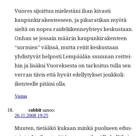
Vuores sijoit­tuu mielestäni ihan kivasti
kaupunki­rak­en­teeseen, ja pikaratikan myötä
sieltä on nopea raideli­iken­ney­hteys keskus­taan.
Onhan se jos­sain määrin kaupunki­rak­en­teen
“sormien” välis­sä, mut­ta reitit keskus­taan
yhdis­tyvät hel­posti Lem­päälän suun­nan reit­tei­
hin ja lisäk­si Vuorek­ses­ta on tarkoi­tus tul­la sen
ver­ran tiivis että hyvät edel­ly­tyk­set joukkoli­
iken­teelle pitäisi olla.
Vastaa
cobbit
sanoo:
26.11.2008 19:25
Muuten, tietääkö kukaan minkä puolueen edus­