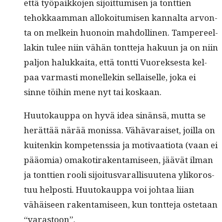
että työ­paikko­jen sijoit­tumisen ja tont­tien
tehokkaam­man allokoi­tu­misen kannal­ta arvon­
ta on melkein huonoin mah­dolli­nen. Tam­pereel­
lakin tulee niin vähän tont­te­ja haku­un ja on niin
paljon halukkai­ta, että tont­ti Vuorek­ses­ta kel­
paa var­masti mon­ellekin sel­l­aiselle, joka ei
sinne töi­hin mene nyt tai koskaan.
Huu­tokaup­pa on hyvä idea sinän­sä, mut­ta se
herät­tää närää monis­sa. Vähä­varaiset, joil­la on
kuitenkin kom­pe­tenssia ja moti­vaa­tio­ta (vaan ei
pääo­mia) omakoti­rak­en­tamiseen, jäävät ilman
ja tont­tien rooli sijoi­tus­var­al­lisuute­na yliko­ros­
tuu hel­posti. Huu­tokaup­pa voi johtaa liian
vähäiseen rak­en­tamiseen, kun tont­te­ja oste­taan
“varas­toon”.