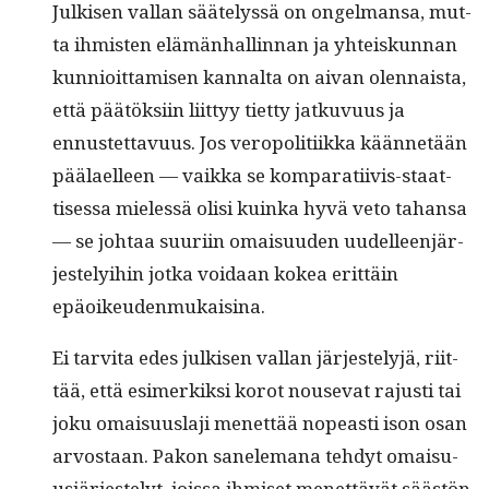
Julkisen val­lan säätelyssä on ongel­mansa, mut­
ta ihmis­ten elämän­hallinnan ja yhteiskun­nan
kun­nioit­tamisen kannal­ta on aivan olen­naista,
että päätök­si­in liit­tyy tiet­ty jatku­vu­us ja
ennustet­tavu­us. Jos veropoli­ti­ik­ka kään­netään
päälaelleen — vaik­ka se kom­para­ti­ivis-staat­
tises­sa mielessä olisi kuin­ka hyvä veto tahansa
— se johtaa suuri­in omaisu­u­den uudelleen­jär­
jeste­ly­i­hin jot­ka voidaan kokea erit­täin
epäoikeudenmukaisina.
Ei tarvi­ta edes julkisen val­lan jär­jeste­lyjä, riit­
tää, että esimerkik­si korot nou­se­vat rajusti tai
joku omaisu­us­la­ji menet­tää nopeasti ison osan
arvostaan. Pakon sanele­m­ana tehdyt omaisu­
usjär­jeste­lyt, jois­sa ihmiset menet­tävät säästön­