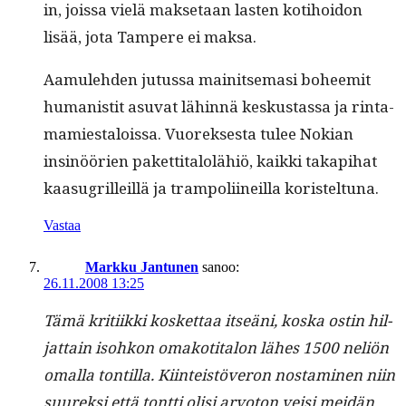
in, jois­sa vielä mak­se­taan las­ten koti­hoidon
lisää, jota Tam­pere ei maksa.
Aamule­hden jutus­sa mainit­se­masi boheemit
human­is­tit asu­vat lähin­nä keskus­tas­sa ja rin­ta­
mami­estalois­sa. Vuorek­ses­ta tulee Nokian
insinöörien paket­ti­talolähiö, kaik­ki takapi­hat
kaa­sug­rilleil­lä ja tram­poli­ineil­la koristeltuna.
Vastaa
Markku Jantunen
sanoo:
26.11.2008 13:25
Tämä kri­ti­ik­ki kos­ket­taa itseäni, kos­ka ostin hil­
jat­tain isohkon omakoti­talon läh­es 1500 neliön
oma­l­la ton­til­la. Kiin­teistöveron nos­t­a­mi­nen niin
suurek­si että tont­ti olisi arvo­ton veisi mei­dän