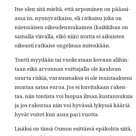
Itse olen sitä mieltä, että arpomi­nen on pääasi­
as­sa ns. nyn­nyratkaisu, eli ratkaisu joka on
näen­näisen oikeu­den­mukainen (kaikki­han on
samal­la viival­la, eikö niin) mut­ta ei aikuis­ten
oikeasti ratkaise ongel­maa mitenkään.
Tont­ti myy­dään tai vuokrataan kovaan ali­hin­
taan eikä arvon­nan voit­ta­jal­la ole kauhean
suur­ta riskiä, varaus­mak­su ei ole muis­taak­seni
mon­taa sataa euroa. Jos ei huvi­takaan rak­en­
taa, niin ton­tista voi luop­ua ilman kus­tan­nuk­sia
ja jos rak­en­taa niin voi hyvässä lykyssä kääriä
hyvät voitot kun asuu pari vuotta.
Lisäk­si on tämä Osmon esit­tämä epäko­h­ta siitä,