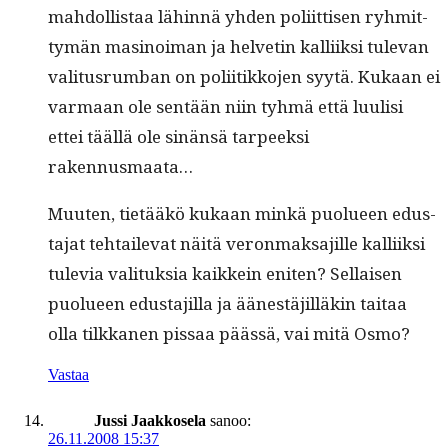
mah­dol­lis­taa lähin­nä yhden poli­it­tisen ryh­mit­
tymän masi­noiman ja hel­vetin kalli­ik­si tule­van
val­i­tus­rum­ban on poli­itikko­jen syytä. Kukaan ei
var­maan ole sen­tään niin tyh­mä että luulisi
ettei tääl­lä ole sinän­sä tarpeek­si
rakennusmaata…
Muuten, tietääkö kukaan minkä puolueen edus­
ta­jat tehtail­e­vat näitä veron­mak­sajille kalli­ik­si
tule­via val­i­tuk­sia kaikkein eniten? Sel­l­aisen
puolueen edus­ta­jil­la ja äänestäjil­läkin taitaa
olla tilkka­nen pis­saa päässä, vai mitä Osmo?
Vastaa
Jussi Jaakkosela
sanoo:
26.11.2008 15:37