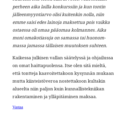
per­heen aika lail­la konkurssi­in ja kun ton­tin
jälleen­myyn­tiar­vo olisi kuitenkin nol­la, niin
emme saisi edes lain­o­ja mak­set­tua pois vaik­ka
ostaes­sa oli omaa pääo­maa kol­mannes. Aika
moni omako­ti­a­su­ja on samas­sa tai huonom­
mas­sa jamas­sa täl­laisen muu­tok­sen suhteen.
Kaikessa julkisen val­lan säätelyssä ja ohjailus­sa
on omat hait­ta­puolen­sa. Itse olen sitä mieltä,
että tont­te­ja kaavoitet­takoon kysyn­nän mukaan
mut­ta kiin­teistöveroa nos­tet­takoon kul­takin
alueelta niin paljon kuin kun­nal­lis­tekni­ikan
rak­en­t­a­mi­nen ja ylläpitämi­nen maksaa.
Vastaa