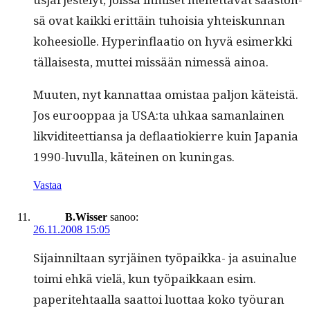
sä ovat kaik­ki erit­täin tuhoisia yhteiskun­nan
koheesi­olle. Hyper­in­flaa­tio on hyvä esimerk­ki
täl­lais­es­ta, mut­tei mis­sään nimessä ainoa.
Muuten, nyt kan­nat­taa omis­taa paljon käteistä.
Jos euroop­paa ja USA:ta uhkaa saman­lainen
lik­vidi­teet­tiansa ja deflaa­tiok­ierre kuin Japa­nia
1990-luvul­la, käteinen on kuningas.
Vastaa
B.Wisser
sanoo:
26.11.2008 15:05
Sijain­nil­taan syr­jäi­nen työ­paik­ka- ja asuinalue
toi­mi ehkä vielä, kun työ­paikkaan esim.
paperite­htaal­la saat­toi luot­taa koko työu­ran