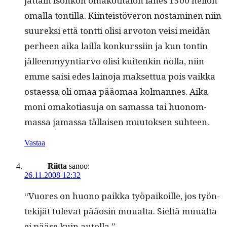
jat­tain isohkon omakoti­talon läh­es 1500 neliön
oma­l­la ton­til­la. Kiin­teistöveron nos­t­a­mi­nen niin
suurek­si että tont­ti olisi arvo­ton veisi mei­dän
per­heen aika lail­la konkurssi­in ja kun ton­tin
jälleen­myyn­tiar­vo olisi kuitenkin nol­la, niin
emme saisi edes lain­o­ja mak­set­tua pois vaik­ka
ostaes­sa oli omaa pääo­maa kol­mannes. Aika
moni omako­ti­a­su­ja on samas­sa tai huonom­
mas­sa jamas­sa täl­laisen muu­tok­sen suhteen.
Vastaa
Riitta
sanoo:
26.11.2008 12:32
“Vuores on huono paik­ka työ­paikoille, jos työn­
tek­i­jät tule­vat pääosin muual­ta. Sieltä muual­ta
ei pääse kuin autolla.”