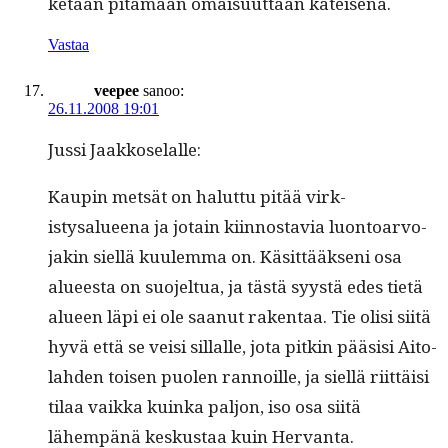
ketään pitämään omaisu­ut­taan käteisenä.
Vastaa
veepee
sanoo:
26.11.2008 19:01
Jus­si Jaakkoselalle:
Kaupin met­sät on halut­tu pitää virk­
istysalueena ja jotain kiin­nos­tavia luon­toar­vo­
jakin siel­lä kuulem­ma on. Käsit­tääk­seni osa
alueesta on suo­jel­tua, ja tästä syys­tä edes tietä
alueen läpi ei ole saanut rak­en­taa. Tie olisi siitä
hyvä että se veisi sil­lalle, jota pitkin pää­sisi Aito­
lah­den toisen puolen ran­noille, ja siel­lä riit­täisi
tilaa vaik­ka kuin­ka paljon, iso osa siitä
lähempänä keskus­taa kuin Hervanta.