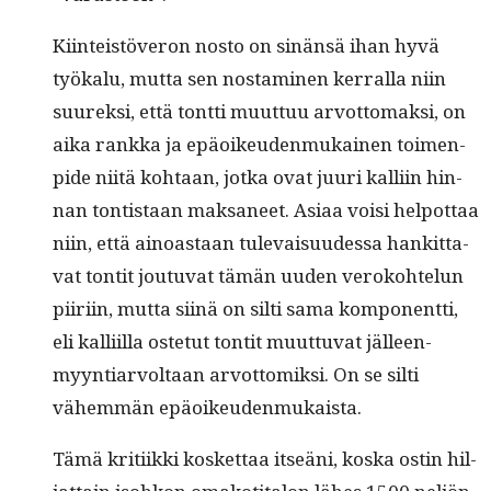
Kiin­teistöveron nos­to on sinän­sä ihan hyvä
työkalu, mut­ta sen nos­t­a­mi­nen ker­ral­la niin
suurek­si, että tont­ti muut­tuu arvot­tomak­si, on
aika rank­ka ja epäoikeu­den­mukainen toimen­
pide niitä kohtaan, jot­ka ovat juuri kalli­in hin­
nan ton­tis­taan mak­sa­neet. Asi­aa voisi helpot­taa
niin, että ain­oas­taan tule­vaisu­udessa han­kit­ta­
vat ton­tit joutu­vat tämän uuden veroko­htelun
piiri­in, mut­ta siinä on silti sama kom­po­nent­ti,
eli kalli­il­la oste­tut ton­tit muut­tuvat jälleen­
myyn­tiar­voltaan arvot­tomik­si. On se silti
vähem­män epäoikeudenmukaista.
Tämä kri­ti­ik­ki kos­ket­taa itseäni, kos­ka ostin hil­