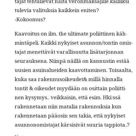
ta­jat tehtail­e­vat näitä veron­mak­sajille kalli­ik­si
tule­via val­i­tuk­sia kaikkein eniten?
‑Kokoomus?
Kaavoitus on ilm. the ulti­mate poli­it­ti­nen käh­
mintäpeli. Kaik­ki nykyiset asunnon/tontin omis­
ta­jat menet­tävät var­al­lisu­ut­ta lisä­tar­jon­nan
seu­rauk­se­na. Niin­pä näil­lä on kan­nustin estää
uusien asuinaluei­den kaavot­ta­mi­nen. Toisaal­ta,
kuka saa rakennusoikeudet& mil­lä hin­nal­la
ton­tit & oikeudet myy­dään on osit­tain poli­it­ti­
nen kysymys.. veikkaisin, että esim. Hki:ssä
raken­netaan niin matalia raken­nuk­sia kun
raken­netaan pääosin sen takia, että nykyiset
asun­non­o­mis­ta­jat kär­si­sivät suuria tappiota..?