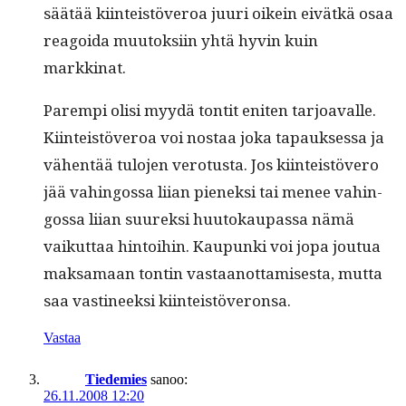
säätää kiin­teistöveroa juuri oikein eivätkä osaa
reagoi­da muu­tok­si­in yhtä hyvin kuin
markkinat.
Parem­pi olisi myy­dä ton­tit eniten tar­joavalle.
Kiin­teistöveroa voi nos­taa joka tapauk­ses­sa ja
vähen­tää tulo­jen vero­tus­ta. Jos kiin­teistövero
jää vahin­gos­sa liian pienek­si tai menee vahin­
gos­sa liian suurek­si huu­tokau­pas­sa nämä
vaikut­taa hin­toi­hin. Kaupun­ki voi jopa joutua
mak­samaan ton­tin vas­taan­ot­tamis­es­ta, mut­ta
saa vasti­neek­si kiinteistöveronsa.
Vastaa
Tiedemies
sanoo:
26.11.2008 12:20