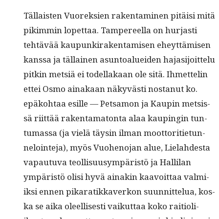
Täl­lais­ten Vuorek­sien rak­en­t­a­mi­nen pitäisi mitä
pikim­min lopet­taa. Tam­pereel­la on hur­jasti
tehtävää kaupunki­rak­en­tamisen eheyt­tämisen
kanssa ja täl­lainen asun­toaluei­den hajasi­joit­telu
pitkin met­siä ei todel­lakaan ole sitä. Ihmettelin
ettei Osmo ainakaan näkyvästi nos­tanut ko.
epäko­htaa esille — Pet­sa­mon ja Kaupin met­sis­
sä riit­tää rak­en­tam­a­ton­ta alaa kaupin­gin tun­
tu­mas­sa (ja vielä täysin ilman moot­tori­ti­etun­
neloin­te­ja), myös Vuo­heno­jan alue, Lielahdes­ta
vapau­tu­va teol­lisu­usym­päristö ja Hallilan
ympäristö olisi hyvä ainakin kaavoit­taa valmi­
ik­si ennen pikaratikkaverkon suun­nit­telua, kos­
ka se aika oleel­lis­es­ti vaikut­taa koko raiti­oli­