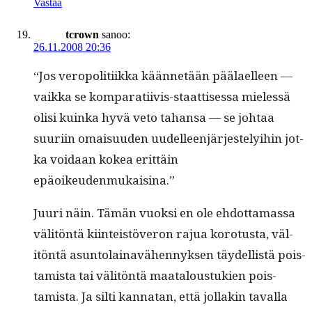
Vastaa
tcrown
sanoo:
26.11.2008 20:36
“Jos veropoli­ti­ik­ka kään­netään päälaelleen —
vaik­ka se kom­para­ti­ivis-staat­tises­sa mielessä
olisi kuin­ka hyvä veto tahansa — se johtaa
suuri­in omaisu­u­den uudelleen­jär­jeste­ly­i­hin jot­
ka voidaan kokea erit­täin
epäoikeudenmukaisina.”
Juuri näin. Tämän vuok­si en ole ehdot­ta­mas­sa
väl­itön­tä kiin­teistöveron rajua koro­tus­ta, väl­
itön­tä asun­to­lainavähen­nyk­sen täy­del­listä pois­
tamista tai väl­itön­tä maat­alous­tukien pois­
tamista. Ja silti kan­natan, että jol­lakin taval­la