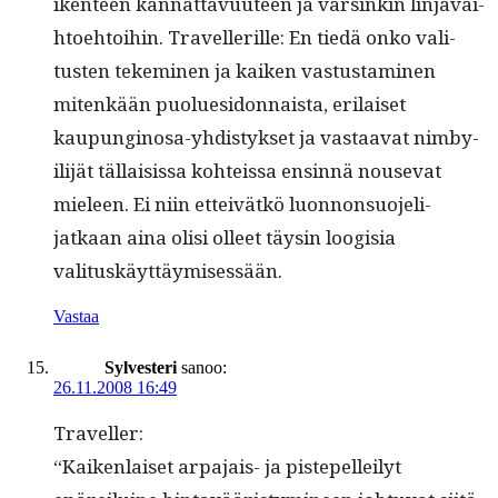
iken­teen kan­nat­tavu­u­teen ja varsinkin lin­javai­
h­toe­htoi­hin. Trav­el­ler­ille: En tiedä onko val­i­
tusten tekem­i­nen ja kaiken vas­tus­t­a­mi­nen
mitenkään puoluesi­don­naista, eri­laiset
kaupungi­nosa-yhdis­tyk­set ja vas­taa­vat nim­by­
il­i­jät täl­lai­sis­sa kohteis­sa ensin­nä nou­se­vat
mieleen. Ei niin etteivätkö luon­non­suo­jeli­
jatkaan aina olisi olleet täysin loogisia
valituskäyttäymisessään.
Vastaa
Sylvesteri
sanoo:
26.11.2008 16:49
Trav­eller:
“Kaiken­laiset arpa­jais- ja pis­te­pelleilyt