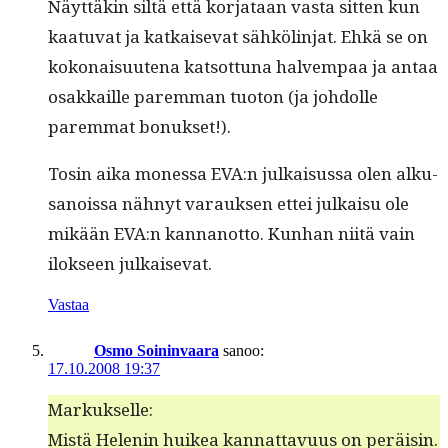
Näyt­täkin siltä että kor­jataan vas­ta sit­ten kun
kaatu­vat ja katkai­se­vat sähkölin­jat. Ehkä se on
kokon­aisuute­na kat­sot­tuna halvem­paa ja antaa
osakkaille parem­man tuo­ton (ja johdolle
parem­mat bonukset!).
Tosin aika mon­es­sa EVA:n julka­is­us­sa olen alku­
sanois­sa näh­nyt varauk­sen ettei julka­isu ole
mikään EVA:n kan­nan­ot­to. Kun­han niitä vain
ilok­seen julkaisevat.
Vastaa
Osmo Soininvaara
sanoo:
17.10.2008 19:37
Markuk­selle:
Mis­tä Helenin huikea kan­nat­tavu­us on peräisin.