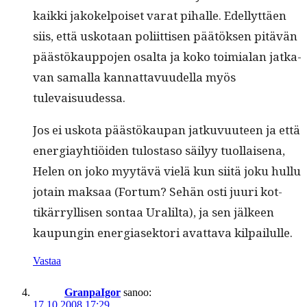
kaik­ki jakokelpoiset varat pihalle. Edel­lyt­täen
siis, että usko­taan poli­it­tisen päätök­sen pitävän
päästökaup­po­jen osalta ja koko toimi­alan jatka­
van samal­la kan­nat­tavu­udel­la myös
tulevaisuudessa.
Jos ei usko­ta päästökau­pan jatku­vu­u­teen ja että
ener­giay­htiöi­den tulosta­so säi­lyy tuol­laise­na,
Helen on joko myytävä vielä kun siitä joku hul­lu
jotain mak­saa (For­tum? Sehän osti juuri kot­
tikär­ryl­lisen son­taa Uralil­ta), ja sen jäl­keen
kaupun­gin ener­giasek­tori avat­ta­va kilpailulle.
Vastaa
GranpaIgor
sanoo:
17.10.2008 17:29