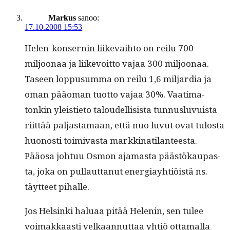
Markus
sanoo:
17.10.2008 15:53
Helen-kon­sernin liike­vai­h­to on reilu 700
miljoon­aa ja liikevoit­to vajaa 300 miljoon­aa.
Taseen lop­pusum­ma on reilu 1,6 mil­jar­dia ja
oman pääo­man tuot­to vajaa 30%. Vaa­ti­ma­
tonkin yleisti­eto taloudel­li­sista tun­nus­lu­vuista
riit­tää pal­jas­ta­maan, että nuo luvut ovat tulosta
huonos­ti toimi­vas­ta markki­nati­lanteesta.
Pääosa johtuu Osmon aja­mas­ta päästökau­pas­
ta, joka on pul­laut­tanut ener­giay­htiöistä ns.
täyt­teet pihalle.
Jos Helsin­ki halu­aa pitää Helenin, sen tulee
voimakkaasti velka­an­nut­taa yhtiö otta­mal­la