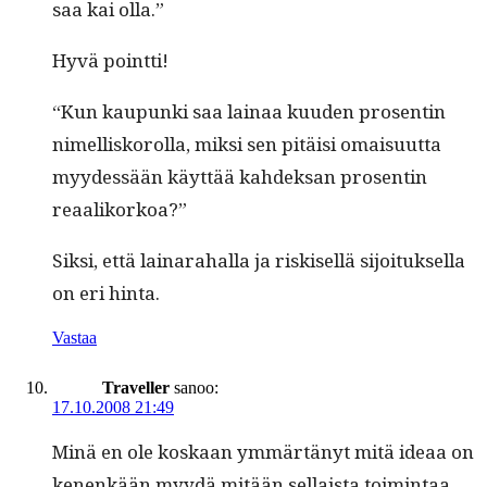
saa kai olla.”
Hyvä point­ti!
“Kun kaupun­ki saa lainaa kuu­den pros­entin
nimel­lisko­rol­la, mik­si sen pitäisi omaisu­ut­ta
myy­dessään käyt­tää kahdek­san pros­entin
reaalikorkoa?”
Sik­si, että lainara­hal­la ja riskisel­lä sijoituk­sel­la
on eri hinta.
Vastaa
Traveller
sanoo:
17.10.2008 21:49
Minä en ole koskaan ymmärtänyt mitä ideaa on
kenenkään myy­dä mitään sel­l­aista toim­intaa,