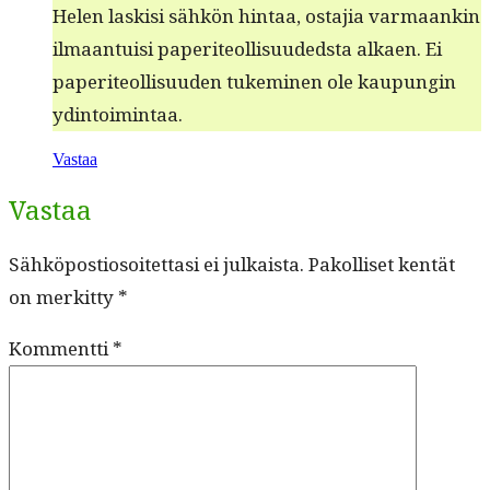
Helen lask­isi sähkön hin­taa, osta­jia var­maankin
ilmaan­tu­isi paperi­te­ol­lisu­ud­ed­s­ta alka­en. Ei
paperi­te­ol­lisu­u­den tukem­i­nen ole kaupun­gin
ydintoimintaa.
Vastaa
Vastaa
Sähköpostiosoitettasi ei julkaista.
Pakolliset kentät
on merkitty
*
Kommentti
*