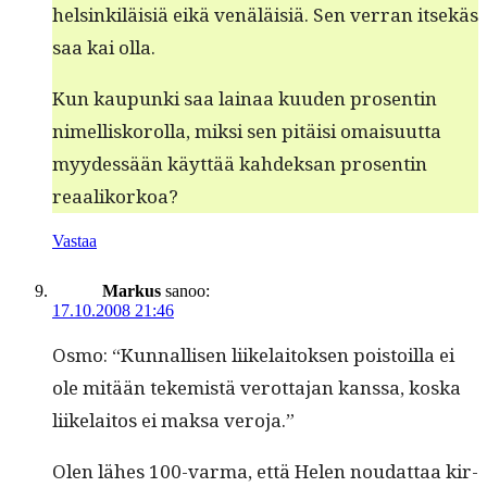
helsinkiläisiä eikä venäläisiä. Sen ver­ran itsekäs
saa kai olla.
Kun kaupun­ki saa lainaa kuu­den pros­entin
nimel­lisko­rol­la, mik­si sen pitäisi omaisu­ut­ta
myy­dessään käyt­tää kahdek­san pros­entin
reaalikorkoa?
Vastaa
Markus
sanoo:
17.10.2008 21:46
Osmo: “Kun­nal­lisen liike­laitok­sen pois­toil­la ei
ole mitään tekemistä verot­ta­jan kanssa, kos­ka
liike­laitos ei mak­sa veroja.”
Olen läh­es 100-var­ma, että Helen nou­dat­taa kir­