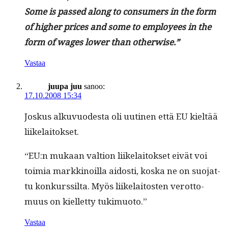
Some is passed along to con­sumers in the form
of high­er prices and some to employ­ees in the
form of wages low­er than otherwise.”
Vastaa
juupa juu
sanoo:
17.10.2008 15:34
Joskus alku­vuodes­ta oli uuti­nen että EU kieltää
liikelaitokset.
“EU:n mukaan val­tion liike­laitok­set eivät voi
toimia markki­noil­la aidosti, kos­ka ne on suo­jat­
tu konkurssil­ta. Myös liike­laitosten verot­to­
muus on kiel­let­ty tukimuoto.”
Vastaa