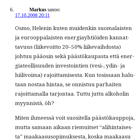
Markus
sanoo:
17.10.2008 20:11
Osmo, Helenin kuten muidenkin suo­ma­lais­ten
ja euroop­palais­ten ener­giay­htiöi­den kan­nat­
tavu­us (liikevoit­to 20–50% liike­vai­h­dos­ta)
johtuu pääosin sekä päästökau­pas­ta että ener­
gia­te­ol­lisu­u­den investoin­tien (vesi‑, ydin- ja
hiilivoima) rajoit­tamis­es­ta. Kun tosis­saan halu­
taan nos­taa hin­taa, se onnis­tuu parhait­en
rajoit­ta­mal­la tar­jon­taa. Tut­tu jut­tu alko­holin
myyn­nistä, öh?
Miten ihmeessä voit suositel­la päästökaup­po­ja,
mut­ta samaan aikaan riemuit­set “ali­hin­tais­es­
ta” maakaa­su­sopimuk­ses­ta, kos­ka maakaa­su