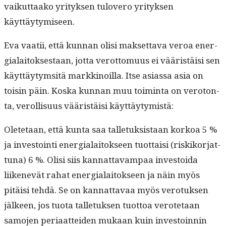
vaikut­taako yri­tyk­sen tulovero yri­tyk­sen
käyttäytymiseen.
Eva vaatii, että kun­nan olisi mak­set­ta­va veroa ener­
gialaitok­ses­taan, jot­ta verot­to­muus ei vääristäisi sen
käyt­täy­tym­sitä markki­noil­la. Itse asi­as­sa asia on
toisin päin. Kos­ka kun­nan muu toim­inta on vero­ton­
ta, verol­lisu­us vääristäisi käyttäytymistä:
Olete­taan, että kun­ta saa tal­letuk­sis­taan korkoa 5 %
ja investoin­ti ener­gialaitok­seen tuot­taisi (riskiko­r­jat­
tuna) 6 %. Olisi siis kan­nat­tavam­paa investoi­da
liikenevät rahat ener­gialaitok­seen ja näin myös
pitäisi tehdä. Se on kan­nat­tavaa myös vero­tuk­sen
jäl­keen, jos tuo­ta tal­letuk­sen tuot­toa verote­taan
samo­jen peri­aat­tei­den mukaan kuin investoin­nin