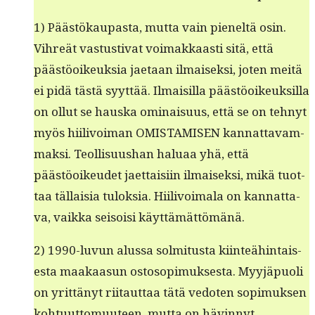
1) Päästökau­pas­ta, mut­ta vain pieneltä osin.
Vihreät vas­tus­ti­vat voimakkaasti sitä, että
päästöoikeuk­sia jae­taan ilmaisek­si, joten meitä
ei pidä tästä syyt­tää. Ilmaisil­la päästöoikeuk­sil­la
on ollut se haus­ka omi­naisu­us, että se on tehnyt
myös hiilivoiman OMISTAMISEN kan­nat­tavam­
mak­si. Teol­lisu­ushan halu­aa yhä, että
päästöoikeudet jaet­taisi­in ilmaisek­si, mikä tuot­
taa täl­laisia tulok­sia. Hiilivoimala on kan­nat­ta­
va, vaik­ka seisoisi käyttämättömänä.
2) 1990-luvun alus­sa solmi­tus­ta kiin­teähin­tais­
es­ta maakaa­sun ostosopimuk­ses­ta. Myyjäpuoli
on yrit­tänyt riitaut­taa tätä vedoten sopimuk­sen
kohtu­ut­to­muu­teen, mut­ta on hävinnyt.