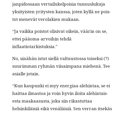
jan­pidos­saan ver­tailukelpoisia tun­nus­luku­ja
yksi­ty­is­ten yri­tys­ten kanssa, joten kyl­lä ne pois­
tot menevät vero­lakien mukaan.
“Ja vaik­ka pois­tot oli­si­vat oikein, väärin on se,
ettei pääo­ma-arvoihin tehdä
inflaatiotarkistuksia.”
No, sinähän istut siel­lä val­tu­us­tossa toisek­si (?)
suurim­man ryh­män vii­saim­pana miehenä. Tee
asialle jotain.
“Kun kaupun­ki ei myy ener­giaa ale­hin­taa, se ei
hait­taa ilmas­toa ja voin hyvin iloi­ta ale­hin­tais­
es­ta maakaa­sus­ta, joka siis rikas­tut­taa
helsinkiläisiä eikä venäläisiä. Sen ver­ran itsekäs