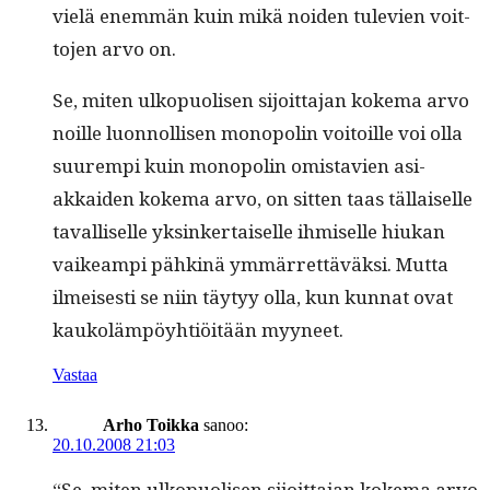
vielä enem­män kuin mikä noiden tule­vien voit­
to­jen arvo on.
Se, miten ulkop­uolisen sijoit­ta­jan koke­ma arvo
noille luon­nol­lisen monop­o­lin voitoille voi olla
suurem­pi kuin monop­o­lin omis­tavien asi­
akkaiden koke­ma arvo, on sit­ten taas täl­laiselle
taval­liselle yksinker­taiselle ihmiselle hiukan
vaikeampi pähk­inä ymmär­ret­täväk­si. Mut­ta
ilmeis­es­ti se niin täy­tyy olla, kun kun­nat ovat
kaukoläm­pöy­htiöitään myyneet.
Vastaa
Arho Toikka
sanoo:
20.10.2008 21:03
“Se, miten ulkop­uolisen sijoit­ta­jan koke­ma arvo