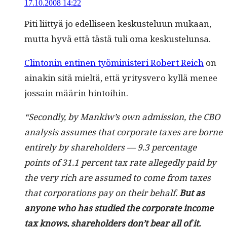
17.10.2008 14:22
Piti liit­tyä jo edel­liseen keskustelu­un mukaan,
mut­ta hyvä että tästä tuli oma keskustelunsa.
Clin­tonin enti­nen työmin­is­teri Robert Reich
on
ainakin sitä mieltä, että yri­tysvero kyl­lä menee
jos­sain määrin hintoihin.
“Sec­ond­ly, by Manki­w’s own admis­sion, the CBO
analy­sis assumes that cor­po­rate tax­es are borne
entire­ly by share­hold­ers — 9.3 per­cent­age
points of 31.1 per­cent tax rate alleged­ly paid by
the very rich are assumed to come from tax­es
that cor­po­ra­tions pay on their behalf.
But as
any­one who has stud­ied the cor­po­rate income
tax knows, share­hold­ers don’t bear all of it.