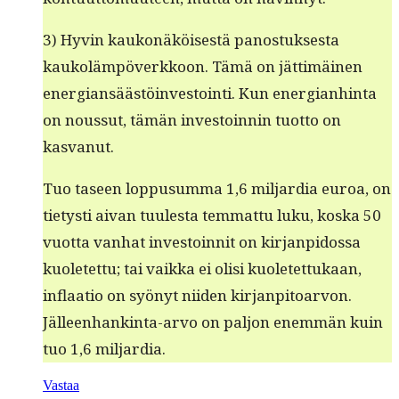
3) Hyvin kaukonäköis­es­tä panos­tuk­ses­ta
kaukoläm­pöverkkoon. Tämä on jät­timäi­nen
ener­gian­säästöin­vestoin­ti. Kun ener­gian­hin­ta
on nous­sut, tämän investoin­nin tuot­to on
kasvanut.
Tuo taseen lop­pusum­ma 1,6 mil­jar­dia euroa, on
tietysti aivan tuules­ta tem­mat­tu luku, kos­ka 50
vuot­ta van­hat investoin­nit on kir­jan­pidos­sa
kuo­letet­tu; tai vaik­ka ei olisi kuo­letet­tukaan,
inflaa­tio on syönyt niiden kir­jan­pitoar­von.
Jälleen­hank­in­ta-arvo on paljon enem­män kuin
tuo 1,6 miljardia.
Vastaa