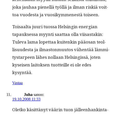
joka jauhaa pienel­lä työl­lä ja ilman riskiä voit­
toa vuodes­ta ja vuosikymmen­estä toiseen.
Toisaal­ta juuri tuos­sa Helsin­gin ener­gian
tapauk­ses­sa myyn­ti saat­taa olla viisas­takin:
Tule­va lama lopet­taa kuitenkin pääosan teol­
lisu­ud­es­ta ja ilmas­ton­muu­tos vähen­tää läm­mi­
tys­tarpeen läh­es nol­laan Helsingis­sä, joten
kyseisen laitok­sen tuot­teille ei ole edes
kysyntää.
Vastaa
Juha
sanoo:
19.10.2008 11:33
Oletko käsit­tänyt väärin tuon jälleen­hank­in­ta-