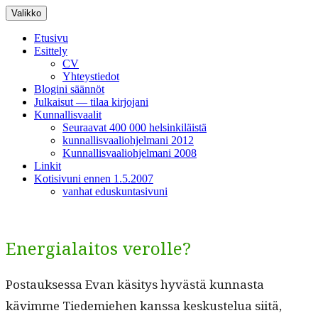
Siirry
Valikko
sisältöön
Etusivu
Esittely
CV
Yhteystiedot
Blogini säännöt
Julkaisut — tilaa kirjojani
Kunnallisvaalit
Seuraavat 400 000 helsinkiläistä
kunnallisvaaliohjelmani 2012
Kunnallisvaaliohjelmani 2008
Linkit
Kotisivuni ennen 1.5.2007
vanhat eduskuntasivuni
Energialaitos verolle?
Postauk­ses­sa Evan käsi­tys hyvästä kun­nas­ta
kävimme Tiedemiehen kanssa keskustelua siitä,