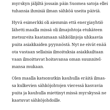
myrskyn jäljiltä jos­sain päin Suomea sato­ja ellei
tuhan­sia ihmisiä ilman sähköä usei­ta päiviä.
Hyvä esimerk­ki oli aiem­min että ener­giay­htiö
lähet­ti maal­la mis­sä oli ilma­jo­hto­ja etukä­teen
met­sure­i­ta kaata­maan sähkölin­jo­ja uhkaavia
pui­ta asi­akkaiden pyyn­nöstä. Nyt ne eivät enää
ota vas­taan sel­l­aisia ilmoituk­sia asi­akkail­taan
vaan ilmoit­ta­vat hoita­vansa oman suun­nitel­
mansa mukaan.
Olen maal­la kat­sonutkin kauhul­la eräitä ilmas­
sa kulke­vien sähköjo­hto­jen vier­essä kas­vavia
pui­ta ja kauhul­la miet­tinyt mis­sä myrskyssä ne
kaatu­vat sähköjohdoille.