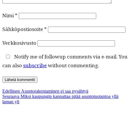
Nimi
*
Sähköpostiosoite
*
Verkkosivusto
Notify me of followup comments via e-mail. You
can also
subscribe
without commenting.
Artikkelien
Edellinen
Edellinen
Asuntorakentaminen ei saa pysähtyä
Seuraava
artikkeli:
Seuraava
Miksi kaupungin kannattaa pitää asuntotuotantoa yllä
selaus
artikkeli:
laman yli