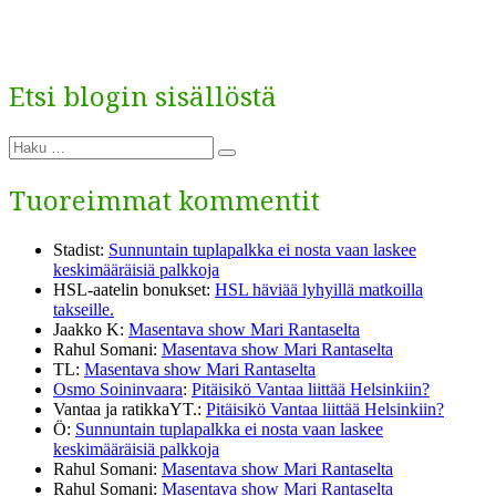
Etsi blogin sisällöstä
Etsi:
Haku
Tuoreimmat kommentit
Stadist
:
Sunnuntain tuplapalkka ei nosta vaan laskee
keskimääräisiä palkkoja
HSL-aatelin bonukset
:
HSL häviää lyhyillä matkoilla
takseille.
Jaakko K
:
Masentava show Mari Rantaselta
Rahul Somani
:
Masentava show Mari Rantaselta
TL
:
Masentava show Mari Rantaselta
Osmo Soininvaara
:
Pitäisikö Vantaa liittää Helsinkiin?
Vantaa ja ratikkaYT.
:
Pitäisikö Vantaa liittää Helsinkiin?
Ö
:
Sunnuntain tuplapalkka ei nosta vaan laskee
keskimääräisiä palkkoja
Rahul Somani
:
Masentava show Mari Rantaselta
Rahul Somani
:
Masentava show Mari Rantaselta