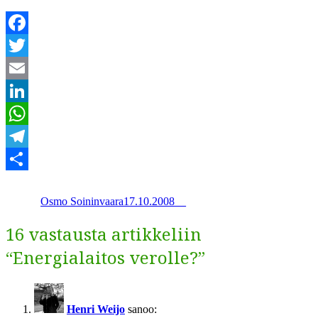
Facebook
Twitter
Email
LinkedIn
WhatsApp
Telegram
Kirjoittaja
Julkaistu
Kategoriat
Avainsanat
Share
Osmo Soininvaara
17.10.2008
_
_
16 vastausta artikkeliin
“Energialaitos verolle?”
Henri Weijo
sanoo: