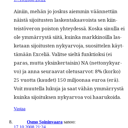
Aini­in, mehän jo joskus aiem­min vään­net­ti­in
näistä sijoi­tusten lasken­takaavoista sen kiin­
teistöveron pois­ton yhtey­dessä. Kos­ka sin­ul­la ei
ole ymmär­rystä siitä, kuin­ka markki­noil­la las­
ke­taan sijoi­tusten nyk­yarvo­ja, suosit­te­len käyt­
tämään Exceliä. Val­itse sieltä funk­tiok­si (ei
paras, mut­ta yksinker­taisin) NA (net­tonyk­yar­
vo) ja anna seu­raa­vat ole­tusar­vot: 8% (korko)
25 vuot­ta (kaudet) 150 miljoon­aa euroa (erä).
Voit muutel­la luku­ja ja saat vähän ymmär­rystä
kuin­ka sijoituk­sen nyk­yarvoa voi haarukoida.
Vastaa
Osmo Soininvaara
sanoo:
17.10.2008 21:24