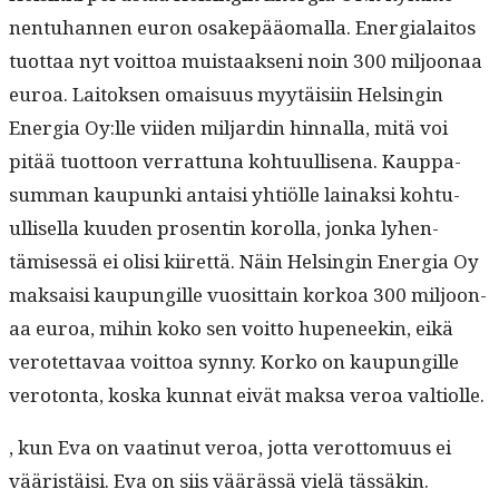
nen­tuhan­nen euron osakepääo­ma­l­la. Ener­gialaitos
tuot­taa nyt voit­toa muis­taak­seni noin 300 miljoon­aa
euroa. Laitok­sen omaisu­us myytäisi­in Helsin­gin
Ener­gia Oy:lle viiden mil­jardin hin­nal­la, mitä voi
pitää tuot­toon ver­rat­tuna kohtu­ullise­na. Kaup­pa­
sum­man kaupun­ki antaisi yhtiölle lainaksi kohtu­
ullisel­la kuu­den pros­entin korol­la, jon­ka lyhen­
tämisessä ei olisi kiiret­tä. Näin Helsin­gin Ener­gia Oy
mak­saisi kaupungille vuosit­tain korkoa 300 miljoon­
aa euroa, mihin koko sen voit­to hupe­neekin, eikä
verotet­tavaa voit­toa syn­ny. Korko on kaupungille
vero­ton­ta, kos­ka kun­nat eivät mak­sa veroa valtiolle.
, kun Eva on vaat­in­ut veroa, jot­ta verot­to­muus ei
vääristäisi. Eva on siis väärässä vielä tässäkin.