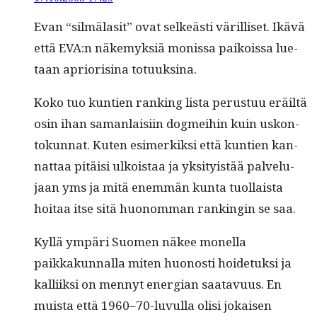
Evan “silmäl­a­sit” ovat selkeästi väril­liset. Ikävä
että EVA:n näke­myk­siä monis­sa paikois­sa lue­
taan apri­or­isi­na totuuksina.
Koko tuo kun­tien rank­ing lista perus­tuu eräiltä
osin ihan saman­laisi­in dog­mei­hin kuin uskon­
tokun­nat. Kuten esimerkik­si että kun­tien kan­
nat­taa pitäisi ulkois­taa ja yksi­ty­istää palvelu­
jaan yms ja mitä enem­män kun­ta tuol­laista
hoitaa itse sitä huonom­man rankingin se saa.
Kyl­lä ympäri Suomen näkee monel­la
paikkakun­nal­la miten huonos­ti hoide­tuk­si ja
kalli­ik­si on men­nyt ener­gian saatavu­us. En
muista että 1960–70-luvulla olisi jokaisen