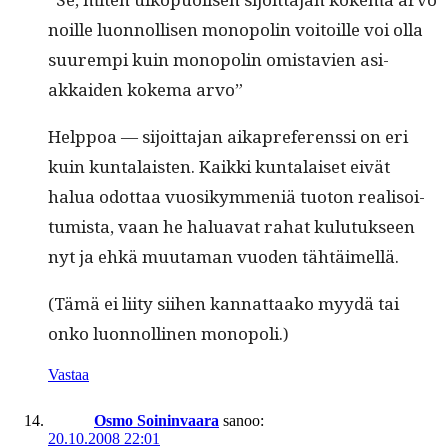
noille luon­nol­lisen monop­o­lin voitoille voi olla
suurem­pi kuin monop­o­lin omis­tavien asi­
akkaiden koke­ma arvo”
Help­poa — sijoit­ta­jan aikapref­er­enssi on eri
kuin kun­ta­lais­ten. Kaik­ki kun­ta­laiset eivät
halua odot­taa vuosikym­meniä tuo­ton real­isoi­
tu­mista, vaan he halu­a­vat rahat kulu­tuk­seen
nyt ja ehkä muu­ta­man vuo­den tähtäimellä.
(Tämä ei liity siihen kan­nat­taako myy­dä tai
onko luon­nolli­nen monopoli.)
Vastaa
Osmo Soininvaara
sanoo:
20.10.2008 22:01