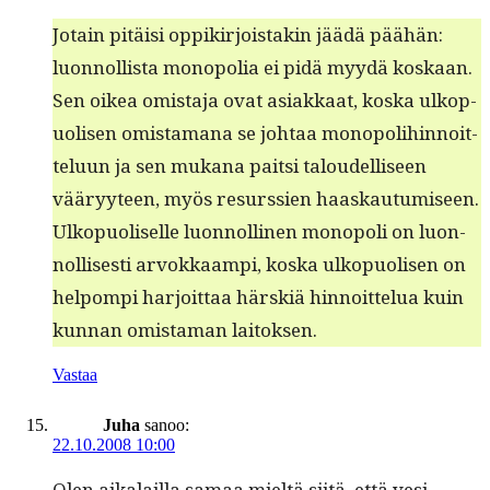
Jotain pitäisi oppikir­jois­takin jäädä päähän:
luon­nol­lista monop­o­lia ei pidä myy­dä koskaan.
Sen oikea omis­ta­ja ovat asi­akkaat, kos­ka ulkop­
uolisen omis­ta­mana se johtaa monop­o­li­hin­noit­
telu­un ja sen mukana pait­si taloudel­liseen
vääryy­teen, myös resurssien haaskau­tu­miseen.
Ulkop­uoliselle luon­nolli­nen monop­o­li on luon­
nol­lis­es­ti arvokkaampi, kos­ka ulkop­uolisen on
helpom­pi har­joit­taa härskiä hin­noit­telua kuin
kun­nan omis­ta­man laitoksen.
Vastaa
Juha
sanoo:
22.10.2008 10:00
Olen aikalail­la samaa mieltä siitä, että vesi­