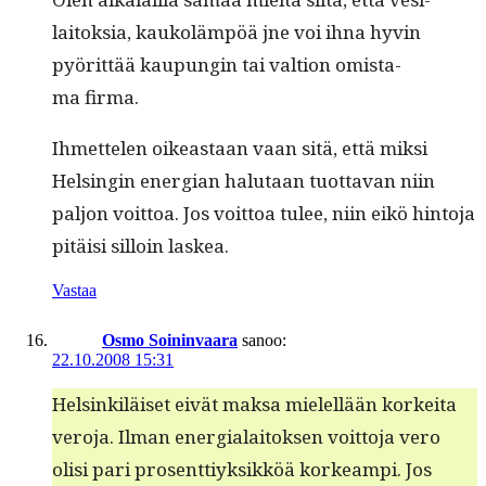
laitok­sia, kaukoläm­pöä jne voi ihna hyvin
pyörit­tää kaupun­gin tai val­tion omis­ta­
ma firma.
Ihmette­len oikeas­t­aan vaan sitä, että mik­si
Helsin­gin ener­gian halu­taan tuot­ta­van niin
paljon voit­toa. Jos voit­toa tulee, niin eikö hin­to­ja
pitäisi sil­loin laskea.
Vastaa
Osmo Soininvaara
sanoo:
22.10.2008 15:31
Helsinkiläiset eivät mak­sa mielel­lään korkei­ta
vero­ja. Ilman ener­gialaitok­sen voit­to­ja vero
olisi pari pros­ent­tiyk­sikköä korkeampi. Jos