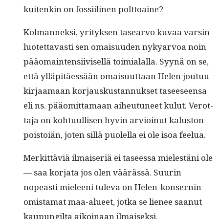
kuitenkin on fos­si­ili­nen polttoaine?
Kol­man­nek­si, yri­tyk­sen tasear­vo kuvaa varsin
luotet­tavasti sen omaisu­u­den nyk­yarvoa noin
pääo­main­ten­si­ivisel­lä toimi­alal­la. Syynä on se,
että ylläpitäessään omaisu­ut­taan Helen joutuu
kir­jaa­maan kor­jauskus­tan­nuk­set taseeseen­sa
eli ns. pääomit­ta­maan aiheutuneet kulut. Verot­
ta­ja on kohtu­ullisen hyvin arvioin­ut kalus­ton
pois­toiän, joten sil­lä puolel­la ei ole isoa feelua.
Merkit­täviä ilmais­er­iä ei taseessa mielestäni ole
— saa kor­ja­ta jos olen väärässä. Suurin
nopeasti mieleeni tule­va on Helen-kon­sernin
omis­ta­mat maa-alueet, jot­ka se lie­nee saanut
kaupungilta aikoinaan ilmaiseksi.