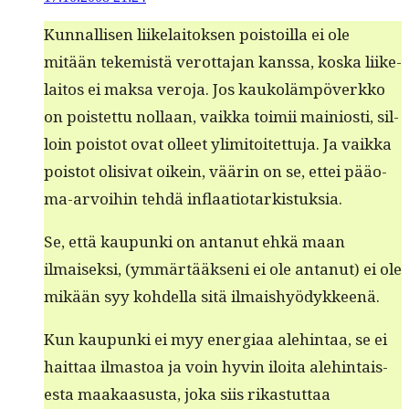
Kun­nal­lisen liike­laitok­sen pois­toil­la ei ole
mitään tekemistä verot­ta­jan kanssa, kos­ka liike­
laitos ei mak­sa vero­ja. Jos kaukoläm­pöverkko
on pois­tet­tu nol­laan, vaik­ka toimii main­iosti, sil­
loin pois­tot ovat olleet ylim­i­toitet­tu­ja. Ja vaik­ka
pois­tot oli­si­vat oikein, väärin on se, ettei pääo­
ma-arvoihin tehdä inflaatiotarkistuksia.
Se, että kaupun­ki on antanut ehkä maan
ilmaisek­si, (ymmärtääk­seni ei ole antanut) ei ole
mikään syy kohdel­la sitä ilmaishyödykkeenä.
Kun kaupun­ki ei myy ener­giaa ale­hin­taa, se ei
hait­taa ilmas­toa ja voin hyvin iloi­ta ale­hin­tais­
es­ta maakaa­sus­ta, joka siis rikas­tut­taa