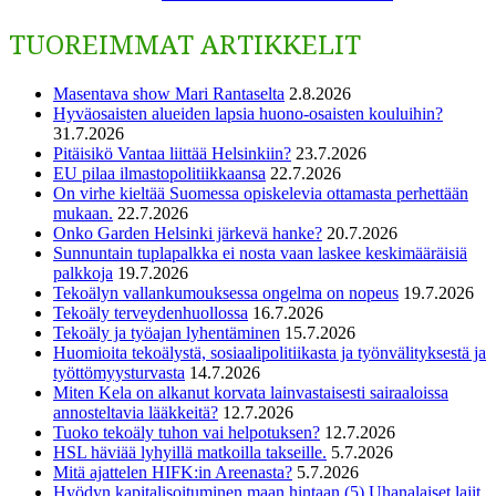
TUOREIMMAT ARTIKKELIT
Masentava show Mari Rantaselta
2.8.2026
Hyväosaisten alueiden lapsia huono-osaisten kouluihin?
31.7.2026
Pitäisikö Vantaa liittää Helsinkiin?
23.7.2026
EU pilaa ilmastopolitiikkaansa
22.7.2026
On virhe kieltää Suomessa opiskelevia ottamasta perhettään
mukaan.
22.7.2026
Onko Garden Helsinki järkevä hanke?
20.7.2026
Sunnuntain tuplapalkka ei nosta vaan laskee keskimääräisiä
palkkoja
19.7.2026
Tekoälyn vallankumouksessa ongelma on nopeus
19.7.2026
Tekoäly terveydenhuollossa
16.7.2026
Tekoäly ja työajan lyhentäminen
15.7.2026
Huomioita tekoälystä, sosiaalipolitiikasta ja työnvälityksestä ja
työttömyysturvasta
14.7.2026
Miten Kela on alkanut korvata lainvastaisesti sairaaloissa
annosteltavia lääkkeitä?
12.7.2026
Tuoko tekoäly tuhon vai helpotuksen?
12.7.2026
HSL häviää lyhyillä matkoilla takseille.
5.7.2026
Mitä ajattelen HIFK:in Areenasta?
5.7.2026
Hyödyn kapitalisoituminen maan hintaan (5) Uhanalaiset lajit