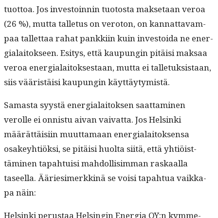
tuot­toa. Jos investoin­nin tuo­to­s­ta mak­se­taan veroa
(26 %), mut­ta tal­letus on vero­ton, on kan­nat­tavam­
paa tal­let­taa rahat pankki­in kuin investoi­da ne ener­
gialaitok­seen. Esi­tys, että kaupun­gin pitäisi mak­saa
veroa ener­gialaitok­ses­taan, mut­ta ei tal­letuk­sis­taan,
siis vääristäisi kaupun­gin käyttäytymistä.
Samas­ta syys­tä ener­gialaitok­sen saat­ta­mi­nen
verolle ei onnis­tu aivan vai­vat­ta. Jos Helsin­ki
määrät­täisi­in muut­ta­maan ener­gialaitok­sen­sa
osakey­htiök­si, se pitäisi huol­ta siitä, että yhtiöist­
tämi­nen tapah­tu­isi mah­dol­lisim­man raskaal­la
taseel­la. Ääries­imerkkinä se voisi tapah­tua vaikka­
pa näin:
Helsin­ki perus­taa Helsin­gin Ener­gia OY:n kymme­