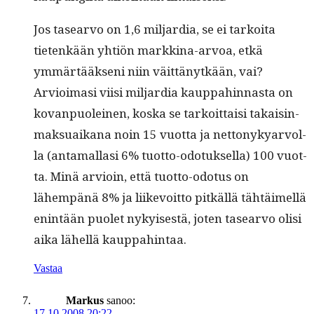
Jos tasear­vo on 1,6 mil­jar­dia, se ei tarkoi­ta
tietenkään yhtiön markki­na-arvoa, etkä
ymmärtääk­seni niin väit­tänytkään, vai?
Arvioimasi viisi mil­jar­dia kaup­pahin­nas­ta on
kovan­puoleinen, kos­ka se tarkoit­taisi takaisin­
mak­suaikana noin 15 vuot­ta ja net­tonyk­yarvol­
la (anta­mal­lasi 6% tuot­to-odotuk­sel­la) 100 vuot­
ta. Minä arvioin, että tuot­to-odotus on
lähempänä 8% ja liikevoit­to pitkäl­lä tähtäimel­lä
enin­tään puo­let nykyis­es­tä, joten tasear­vo olisi
aika lähel­lä kauppahintaa.
Vastaa
Markus
sanoo:
17.10.2008 20:22