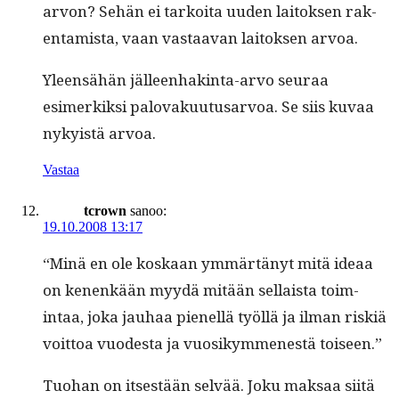
arvon? Sehän ei tarkoi­ta uuden laitok­sen rak­
en­tamista, vaan vas­taa­van laitok­sen arvoa.
Yleen­sähän jälleen­hak­in­ta-arvo seu­raa
esimerkik­si palo­vaku­u­tusar­voa. Se siis kuvaa
nyky­istä arvoa.
Vastaa
tcrown
sanoo:
19.10.2008 13:17
“Minä en ole koskaan ymmärtänyt mitä ideaa
on kenenkään myy­dä mitään sel­l­aista toim­
intaa, joka jauhaa pienel­lä työl­lä ja ilman riskiä
voit­toa vuodes­ta ja vuosikymmen­estä toiseen.”
Tuo­han on itses­tään selvää. Joku mak­saa siitä