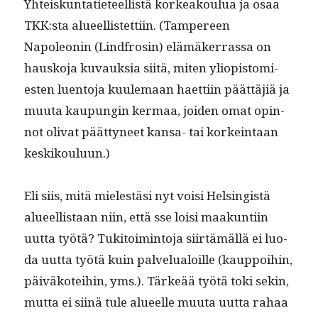
Yhteiskun­tati­eteel­listä korkeak­oulua ja osaa
TKK:sta alueel­lis­tet­ti­in. (Tam­pereen
Napoleonin (Lind­frosin) elämäk­er­ras­sa on
hausko­ja kuvauk­sia siitä, miten yliopis­tomi­
esten luen­to­ja kuule­maan haet­ti­in päät­täjiä ja
muu­ta kaupun­gin ker­maa, joiden omat opin­
not oli­vat päät­tyneet kansa- tai korkein­taan
keskikouluun.)
Eli siis, mitä mielestäsi nyt voisi Helsingistä
alueel­lis­taan niin, että sse loisi maakun­ti­in
uut­ta työtä? Tuk­i­toim­into­ja siirtämäl­lä ei luo­
da uut­ta työtä kuin palvelu­aloille (kaup­poi­hin,
päiväkotei­hin, yms.). Tärkeää työtä toki sekin,
mut­ta ei siinä tule alueelle muu­ta uut­ta rahaa