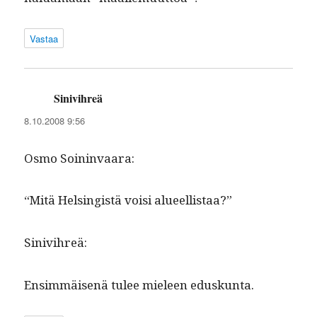
Vastaa
Sinivihreä
sanoo:
8.10.2008 9:56
Osmo Soin­in­vaara:
“Mitä Helsingistä voisi alueellistaa?”
Sinivihreä:
Ensim­mäisenä tulee mieleen eduskunta.