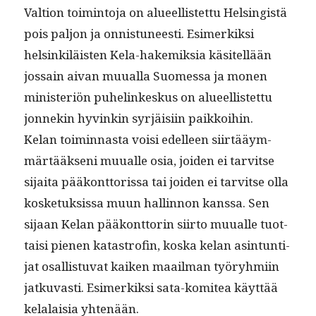
Val­tion toim­into­ja on alueel­lis­tet­tu Helsingistä
pois paljon ja onnis­tuneesti. Esimerkik­si
helsinkiläis­ten Kela-hakemik­sia käsitel­lään
jos­sain aivan muual­la Suomes­sa ja mon­en
min­is­ter­iön puhe­linkeskus on alueel­lis­tet­tu
jon­nekin hyvinkin syr­jäisi­in paikkoi­hin.
Kelan toimin­nas­ta voisi edelleen siirtääym­
märtääk­seni muualle osia, joiden ei tarvitse
sijai­ta pääkont­toris­sa tai joiden ei tarvitse olla
kos­ke­tuk­sis­sa muun hallinnon kanssa. Sen
sijaan Kelan pääkont­torin siir­to muualle tuot­
taisi pienen katas­trofin, kos­ka kelan asin­tun­ti­
jat osal­lis­tu­vat kaiken maail­man työryh­mi­in
jatku­vasti. Esimerkik­si sata-komitea käyt­tää
kelalaisia yhtenään.