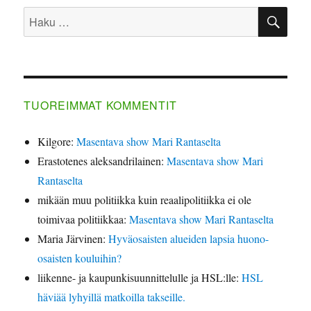
HA
Etsi:
TUOREIMMAT KOMMENTIT
Kilgore
:
Masentava show Mari Rantaselta
Erastotenes aleksandrilainen
:
Masentava show Mari
Rantaselta
mikään muu politiikka kuin reaalipolitiikka ei ole
toimivaa politiikkaa
:
Masentava show Mari Rantaselta
Maria Järvinen
:
Hyväosaisten alueiden lapsia huono-
osaisten kouluihin?
liikenne- ja kaupunkisuunnittelulle ja HSL:lle
:
HSL
häviää lyhyillä matkoilla takseille.