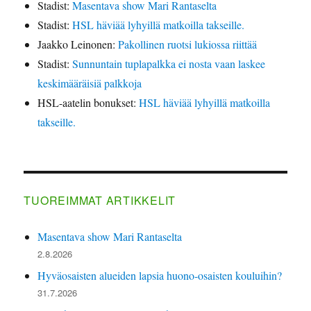
Stadist
:
Masentava show Mari Rantaselta
Stadist
:
HSL häviää lyhyillä matkoilla takseille.
Jaakko Leinonen
:
Pakollinen ruotsi lukiossa riittää
Stadist
:
Sunnuntain tuplapalkka ei nosta vaan laskee
keskimääräisiä palkkoja
HSL-aatelin bonukset
:
HSL häviää lyhyillä matkoilla
takseille.
TUOREIMMAT ARTIKKELIT
Masentava show Mari Rantaselta
2.8.2026
Hyväosaisten alueiden lapsia huono-osaisten kouluihin?
31.7.2026