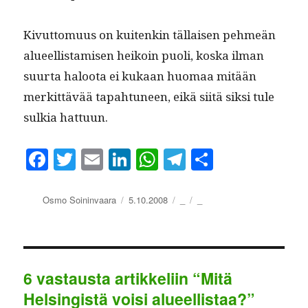
Kivut­to­muus on kuitenkin täl­laisen pehmeän
alueel­lis­tamisen heikoin puoli, kos­ka ilman
suur­ta haloo­ta ei kukaan huo­maa mitään
merkit­tävää tapah­tuneen, eikä siitä sik­si tule
sulkia hattuun.
Fa
T
E
Li
W
Te
S
ce
wi
m
nk
ha
le
ha
bo
tte
ail
ed
ts
gr
re
Kirjoittaja
Julkaistu
Kategoriat
Avainsanat
Osmo Soininvaara
5.10.2008
_
_
ok
r
In
A
a
pp
m
6 vastausta artikkeliin “Mitä
Helsingistä voisi alueellistaa?”