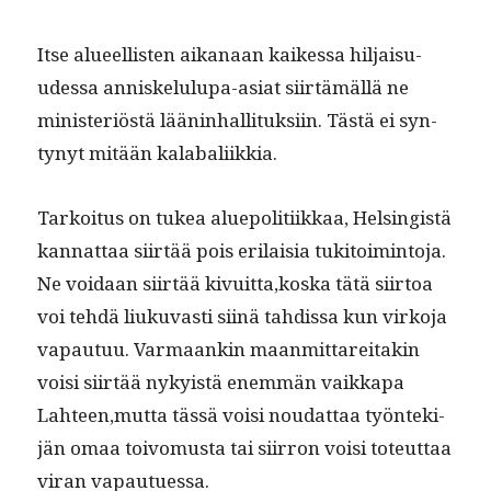
Itse alueel­lis­ten aikanaan kaikessa hil­jaisu­
udessa anniskelulu­pa-asi­at siirtämäl­lä ne
min­is­ter­iöstä lään­in­hal­li­tuk­si­in. Tästä ei syn­
tynyt mitään kalabaliikkia.
Tarkoi­tus on tukea alue­poli­ti­ikkaa, Helsingistä
kan­nat­taa siirtää pois eri­laisia tuk­i­toim­into­ja.
Ne voidaan siirtää kivuitta,koska tätä siir­toa
voi tehdä liuku­vasti siinä tahdis­sa kun virko­ja
vapau­tuu. Var­maankin maan­mittare­itakin
voisi siirtää nyky­istä enem­män vaikka­pa
Lahteen,mutta tässä voisi nou­dat­taa työn­tek­i­
jän omaa toivo­mus­ta tai siir­ron voisi toteut­taa
viran vapautuessa.