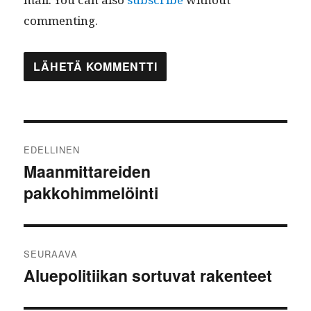
commenting.
Artikkelien
EDELLINEN
selaus
Maanmittareiden
Edellinen
pakkohimmelöinti
artikkeli:
SEURAAVA
Aluepolitiikan sortuvat rakenteet
Seuraava
artikkeli: