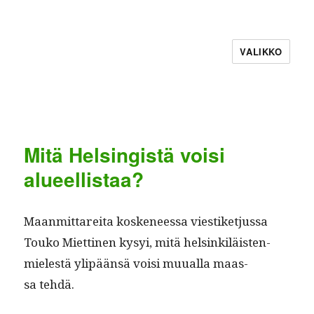
VALIKKO
Mitä Helsingistä voisi
alueellistaa?
Maan­mittare­i­ta koske­neessa viestiketjus­sa
Touko Miet­ti­nen kysyi, mitä helsinkiläis­ten­
mielestä ylipään­sä voisi muual­la maas­
sa tehdä.