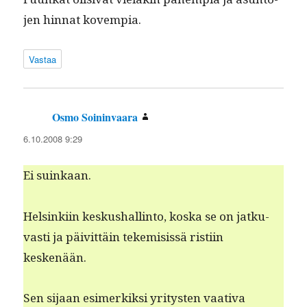
jen hin­nat kovempia.
Vastaa
Osmo Soininvaara
sanoo:
6.10.2008 9:29
Ei suinkaan.
Helsinki­in keskushallinto, kos­ka se on jatku­
vasti ja päivit­täin tekemi­sis­sä ris­ti­in
keskenään.
Sen sijaan esimerkik­si yri­tys­ten vaa­ti­va