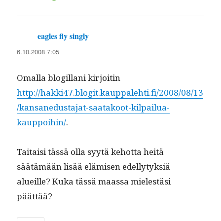
eagles fly singly
sanoo:
6.10.2008 7:05
Oma­l­la blogillani kir­joitin
http://hakki47.blogit.kauppalehti.fi/2008/08/13
/kansanedustajat-saatakoot-kilpailua-
kauppoihin/
.
Taitaisi tässä olla syytä kehot­ta heitä
säätämään lisää elämisen edel­ly­tyk­siä
alueille? Kuka tässä maas­sa mielestäsi
päättää?