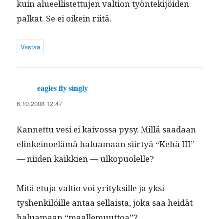
kuin alueel­lis­tet­tu­jen val­tion työn­tek­i­jöi­den
palkat. Se ei oikein riitä.
Vastaa
eagles fly singly
sanoo:
6.10.2008 12:47
Kan­net­tu vesi ei kaivos­sa pysy. Mil­lä saadaan
elinkei­noelämä halu­a­maan siir­tyä “Kehä III”
— niiden kaikkien — ulkopuolelle?
Mitä etu­ja val­tio voi yri­tyk­sille ja yksi­
tyshenkilöille antaa sel­l­aista, joka saa hei­dät
halu­a­maan “maalle­muut­toa”?