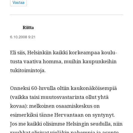
Vastaa
Riitta
sanoo:
6.10.2008 9:21
Eli siis, Helsinki­in kaik­ki korkeam­paa koulu­
tus­ta vaa­ti­va hom­ma, mui­hin kaupunkei­hin
tukitoimintoja.
Onnek­si 60-luvul­la olti­in kaukonäköisem­piä
(vaik­ka taisi muu­tosvas­tar­in­ta ollut yhtä
kovaa): melkoinen osaamiskeskus on
esimerkik­si tänne Her­van­taan on syn­tynyt.
Jos me kaik­ki olisimme Helsin­gin seudul­la, niin
ruuhkat oli­si­vat vieläkin pahempia ja asun­to­