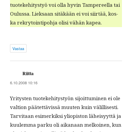
tuoteke­hi­tystyö voi olla hyvin Tam­pereel­la tai
Oulus­sa. Liek­saan sitäkään ei voi siirtää, kos­
ka rekry­toin­tipo­h­ja olisi vähän kapea.
Vastaa
Riitta
sanoo:
6.10.2008 10:16
Yri­tys­ten tuoteke­hi­tystyön sijoit­tumi­nen ei ole
val­tion päätet­tävis­sä muuten kuin välil­lis­es­ti.
Tarvi­taan esimerkik­si yliopis­ton läheisyyt­tä ja
kuulem­ma parku oli aikanaan melkoinen, kun