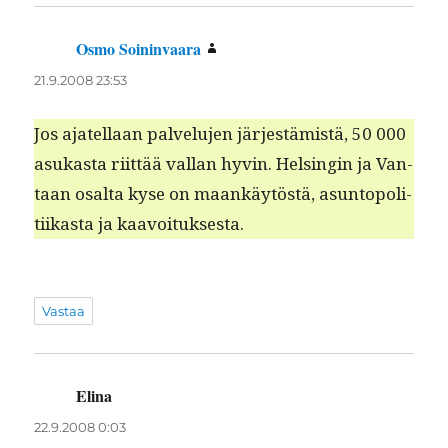
Osmo Soininvaara
sanoo:
21.9.2008 23:53
Jos ajatel­laan palvelu­jen jär­jestämistä, 50 000
asukas­ta riit­tää val­lan hyvin. Helsin­gin ja Van­
taan osalta kyse on maankäytöstä, asun­topoli­
ti­ikas­ta ja kaavoituksesta.
Vastaa
Elina
sanoo:
22.9.2008 0:03