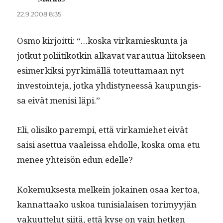
22.9.2008 8:35
Osmo kir­joit­ti: “…kos­ka virkamieskun­ta ja
jotkut poli­itikotkin alka­vat varautua liitok­seen
esimerkik­si pyrkimäl­lä toteut­ta­maan nyt
investoin­te­ja, jot­ka yhdis­tyneessä kaupungis­
sa eivät menisi läpi.”
Eli, olisiko parem­pi, että virkamiehet eivät
saisi aset­tua vaaleis­sa ehdolle, kos­ka oma etu
menee yhteisön edun edelle?
Koke­muk­ses­ta melkein jokainen osaa ker­toa,
kan­nat­taako uskoa tunisialaisen torimyyjän
vaku­ut­te­lut siitä, että kyse on vain het­ken