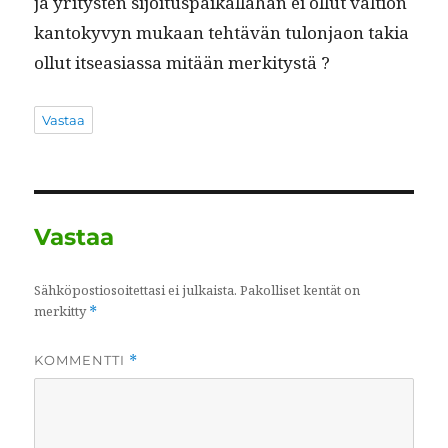
ja yri­tys­ten sijoi­tu­s­paikalla­han ei ollut val­tion
kan­tokyvyn mukaan tehtävän tulon­jaon takia
ollut itseasi­as­sa mitään merkitystä ?
Vastaa
Vastaa
Sähköpostiosoitettasi ei julkaista.
Pakolliset kentät on
merkitty
*
KOMMENTTI
*