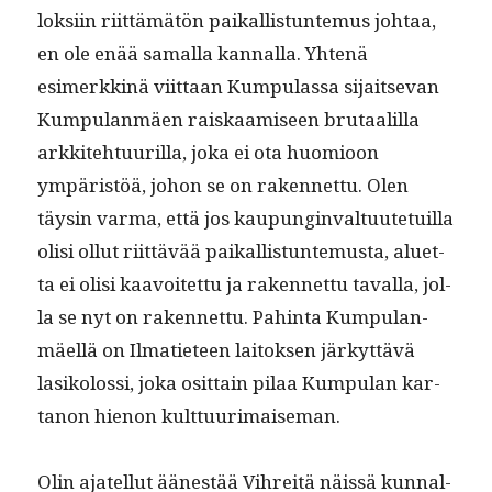
lok­si­in riit­tämätön paikallis­tun­te­mus johtaa,
en ole enää samal­la kan­nal­la. Yht­enä
esimerkkinä viit­taan Kumpu­las­sa sijait­se­van
Kumpu­lan­mäen raiskaamiseen bru­taalil­la
arkkite­htu­uril­la, joka ei ota huomioon
ympäristöä, johon se on raken­net­tu. Olen
täysin var­ma, että jos kaupung­in­val­tu­ute­tu­il­la
olisi ollut riit­tävää paikallis­tun­te­mus­ta, aluet­
ta ei olisi kaavoitet­tu ja raken­net­tu taval­la, jol­
la se nyt on raken­net­tu. Pahin­ta Kumpu­lan­
mäel­lä on Ilmati­eteen laitok­sen järkyt­tävä
lasikolos­si, joka osit­tain pilaa Kumpu­lan kar­
tanon hienon kulttuurimaiseman.
Olin ajatel­lut äänestää Vihre­itä näis­sä kun­nal­