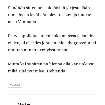
Siinähän sit­ten helsinkiläis­inä jär­jestel­lään
mm. täysin lev­äl­lään ole­vat las­ten ja nuorten
asi­at Vantaalla.
Eri­ty­isop­pi­lai­ta eniten koko maas­sa ja kaikkia
ei tietysti ole edes jono­jen takia diag­nosoitu tai
muuten annet­tu erityisstatusta.
Mut­ta kai se sit­ten on hienoa olla Vansin­ki vai
mikä siitä nyt tulee.. Helvantia.
Vastaa
Markus
sanoo: