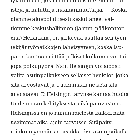
lyka­tu­ineen, joka riit­tää houkut­tele­maan tur­
is­te­ja ja halut­tu­ja maa­han­muut­ta­jia. — Kos­ka
olemme alue­poli­it­tis­es­ti keskit­täneet val­
tiomme keskushallinnon (ja mm. pääkont­tor­
e­i­ta) Helsinki­in , on järkevää asut­taa sen työn­
tek­i­jät työ­paikko­jen läheisyy­teen, kos­ka läp­
pärin kan­toon riit­tää julkiset kulkuneu­vot tai
jopa polkupyörä. Näin Helsin­gin voi aidosti
vali­ta asuin­paikak­seen sel­l­aiset henkilöt, jot­ka
sitä arvosta­vat ja Uuden­maan ne ketä sitä
arvosta­vat. Ei Helsin­gin tarvitse kan­taa huol­ta
Uuden­maan kehi­tyk­ses­tä, eikä päin­vas­toin.
Helsingis­sä on jo min­un mielestä kaik­ki, mitä
useim­mat aika-ajoin tarvit­see. Sitä­pait­si
niinkuin ymmärsin, asukkaiden asuin­paikalla