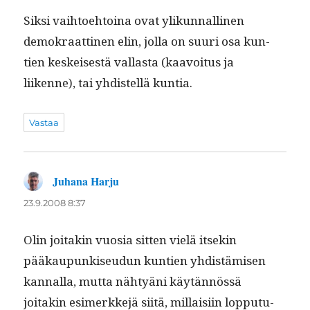
Sik­si vai­h­toe­htoina ovat ylikun­nalli­nen
demokraat­ti­nen elin, jol­la on suuri osa kun­
tien keskeis­es­tä val­las­ta (kaavoitus ja
liikenne), tai yhdis­tel­lä kuntia.
Vastaa
Juhana Harju
sanoo:
23.9.2008 8:37
Olin joitakin vuosia sit­ten vielä itsekin
pääkaupunkiseudun kun­tien yhdis­tämisen
kan­nal­la, mut­ta nähtyäni käytän­nössä
joitakin esimerkke­jä siitä, mil­laisi­in lop­putu­