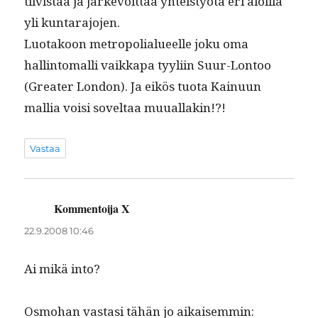
tiivistää ja järkevöit­tää yhteistyötä eri aloil­la
yli kuntarajojen.
Luo­takoon metropo­lialueelle joku oma
hallintoma­lli vaikka­pa tyyli­in Suur-Lon­too
(Greater Lon­don). Ja eikös tuo­ta Kain­u­un
mallia voisi soveltaa muuallakin!?!
Vastaa
Kommentoija X
sanoo:
22.9.2008 10:46
Ai mikä into?
Osmo­han vas­tasi tähän jo aikaisemmin: