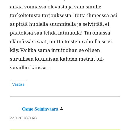
aikaa voimas­sa olev­as­ta ja vain sin­ulle
tarkoite­tus­ta tar­jouk­ses­ta. Tot­ta ihmeessä asi­
at pitää huolel­la suun­nitel­la ja selvit­tää, ei
päätök­siä saa tehdä intu­iti­ol­la! Tai omas­sa
elämässäsi saat, mut­ta tois­t­en rahoil­la se ei
käy. Vaik­ka sama intu­itio­han se oli sen
surullisen kuu­luisan kah­den metrin tul­
vavallin kanssa…
Vastaa
Osmo Soininvaara
sanoo:
22.9.2008 8:48