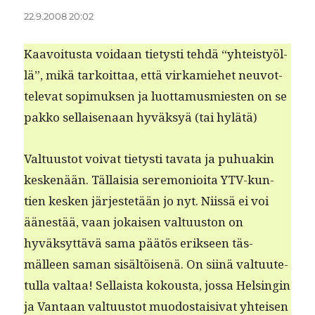
22.9.2008 20:02
Kaavoitus­ta voidaan tietysti tehdä “yhteistyöl­
lä”, mikä tarkoit­taa, että virkamiehet neu­vot­
tel­e­vat sopimuk­sen ja luot­ta­mus­mi­esten on se
pakko sel­l­aise­naan hyväksyä (tai hylätä)
Val­tu­us­tot voivat tietysti tava­ta ja puhuakin
keskenään. Täl­laisia ser­e­mo­ni­oi­ta YTV-kun­
tien kesken jär­jestetään jo nyt. Niis­sä ei voi
äänestää, vaan jokaisen val­tu­us­ton on
hyväksyt­tävä sama päätös erik­seen täs­
mälleen saman sisältöisenä. On siinä val­tu­ute­
tul­la val­taa! Sel­l­aista kok­ous­ta, jos­sa Helsin­gin
ja Van­taan val­tu­us­tot muo­dostaisi­vat yhteisen