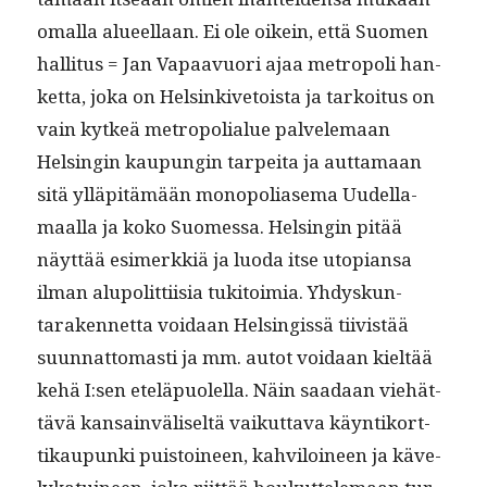
oma­l­la alueel­laan. Ei ole oikein, että Suomen
hal­li­tus = Jan Vapaavuori ajaa metropoli han­
ket­ta, joka on Helsinkive­toista ja tarkoi­tus on
vain kytkeä metropo­lialue palvele­maan
Helsin­gin kaupun­gin tarpei­ta ja aut­ta­maan
sitä ylläpitämään monop­o­liase­ma Uudel­la­
maal­la ja koko Suomes­sa. Helsin­gin pitää
näyt­tää esimerkkiä ja luo­da itse utopi­ansa
ilman alupolit­ti­isia tuk­i­toimia. Yhdyskun­
taraken­net­ta voidaan Helsingis­sä tiivistää
suun­nat­tomasti ja mm. autot voidaan kieltää
kehä I:sen eteläpuolel­la. Näin saadaan viehät­
tävä kan­sain­väliseltä vaikut­ta­va käyn­tiko­rt­
tikaupun­ki puis­toi­neen, kahviloi­neen ja käve­