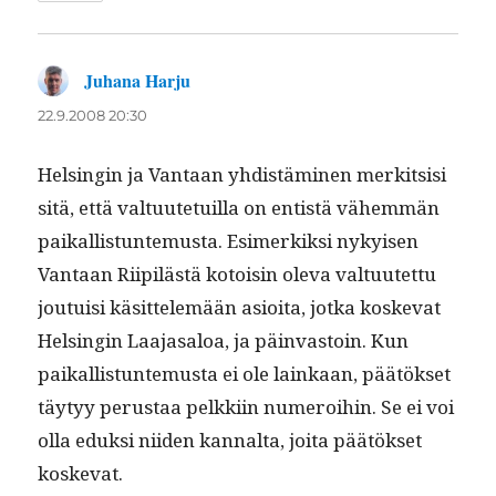
Juhana Harju
sanoo:
22.9.2008 20:30
Helsin­gin ja Van­taan yhdis­tämi­nen merk­it­sisi
sitä, että val­tu­ute­tu­il­la on entistä vähem­män
paikallis­tun­te­mus­ta. Esimerkik­si nykyisen
Van­taan Riip­ilästä kotoisin ole­va val­tu­utet­tu
jou­tu­isi käsit­telemään asioi­ta, jot­ka koske­vat
Helsin­gin Laa­jasa­loa, ja päin­vas­toin. Kun
paikallis­tun­te­mus­ta ei ole lainkaan, päätök­set
täy­tyy perus­taa pelkki­in numeroi­hin. Se ei voi
olla eduk­si niiden kannal­ta, joi­ta päätök­set
koskevat.