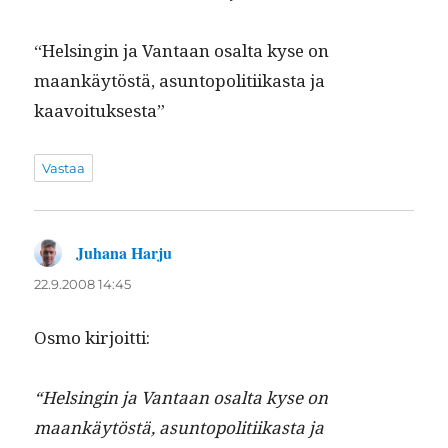
“Helsin­gin ja Van­taan osalta kyse on
maankäytöstä, asun­topoli­ti­ikas­ta ja
kaavoituksesta”
Vastaa
Juhana Harju
sanoo:
22.9.2008 14:45
Osmo kir­joit­ti:
“Helsin­gin ja Van­taan osalta kyse on
maankäytöstä, asun­topoli­ti­ikas­ta ja