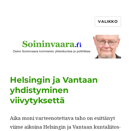
VALIKKO
Helsingin ja Vantaan
yhdistyminen
viivytyksettä
Aika moni var­teenotet­ta­va taho on esit­tänyt
viime aikoina Helsin­gin ja Van­taan kun­tali­itos­