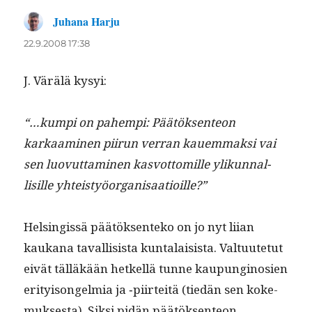
Juhana Harju
sanoo:
22.9.2008 17:38
J. Värälä kysyi:
“…kumpi on pahempi: Päätök­sen­teon
karkaami­nen piirun ver­ran kauem­mak­si vai
sen luovut­ta­mi­nen kasvot­tomille ylikun­nal­
lisille yhteistyöorganisaatioille?”
Helsingis­sä päätök­sen­teko on jo nyt liian
kaukana taval­li­sista kun­ta­lai­sista. Val­tu­ute­tut
eivät täl­läkään het­kel­lä tunne kaupungi­nosien
eri­ty­isongelmia ja ‑piirteitä (tiedän sen koke­
muk­ses­ta). Sik­si pidän päätök­sen­teon