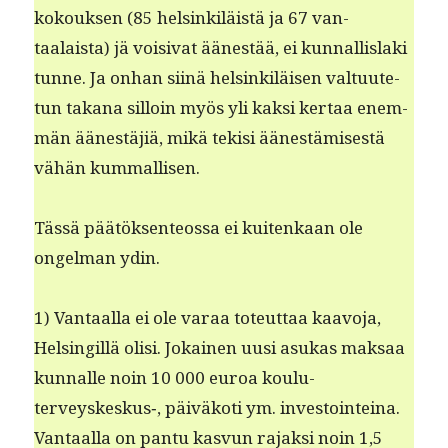
kok­ouk­sen (85 helsinkiläistä ja 67 van­
taalaista) jä voisi­vat äänestää, ei kun­nal­lis­la­ki
tunne. Ja onhan siinä helsinkiläisen val­tu­ute­
tun takana sil­loin myös yli kak­si ker­taa enem­
män äänestäjiä, mikä tek­isi äänestämis­es­tä
vähän kummallisen.
Tässä päätök­sen­teossa ei kuitenkaan ole
ongel­man ydin.
1) Van­taal­la ei ole varaa toteut­taa kaavo­ja,
Helsingillä olisi. Jokainen uusi asukas mak­saa
kun­nalle noin 10 000 euroa koulu-
terveyskeskus‑, päiväkoti ym. investoin­teina.
Van­taal­la on pan­tu kasvun rajak­si noin 1,5