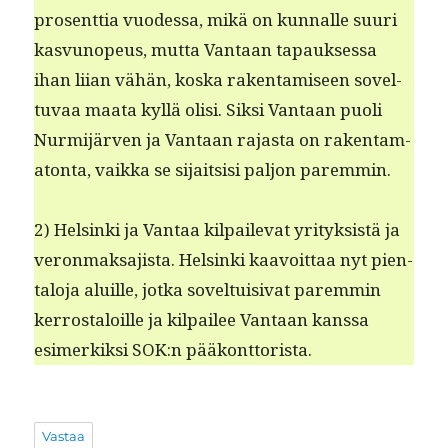
pros­ent­tia vuodessa, mikä on kun­nalle suuri
kasvunopeus, mut­ta Van­taan tapauk­ses­sa
ihan liian vähän, kos­ka rak­en­tamiseen sovel­
tuvaa maa­ta kyl­lä olisi. Sik­si Van­taan puoli
Nur­mi­jär­ven ja Van­taan rajas­ta on rak­en­tam­
a­ton­ta, vaik­ka se sijait­sisi paljon paremmin.
2) Helsin­ki ja Van­taa kil­pail­e­vat yri­tyk­sistä ja
veron­mak­sajista. Helsin­ki kaavoit­taa nyt pien­
talo­ja aluille, jot­ka sovel­tu­isi­vat parem­min
ker­rostaloille ja kil­pailee Van­taan kanssa
esimerkik­si SOK:n pääkonttorista.
Vastaa