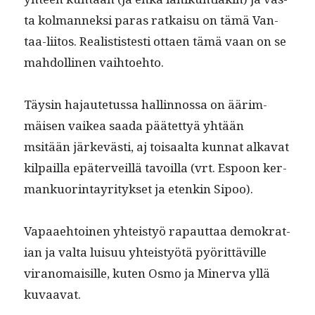
ta kol­man­nek­si paras ratkaisu on tämä Van­
taa-liitos. Real­is­tis­testi ottaen tämä vaan on se
mah­dolli­nen vaihtoehto.
Täysin hajaute­tus­sa hallinnos­sa on äärim­
mäisen vaikea saa­da päätet­tyä yhtään
msitään järkevästi, aj toisaal­ta kun­nat alka­vat
kil­pail­la epäter­veil­lä tavoil­la (vrt. Espoon ker­
mankuor­in­tayri­tyk­set ja etenkin Sipoo).
Vapaae­htoinen yhteistyö rapaut­taa demokra­t­
ian ja val­ta luisuu yhteistyötä pyörit­täville
vira­nomaisille, kuten Osmo ja Min­er­va yllä
kuvaavat.