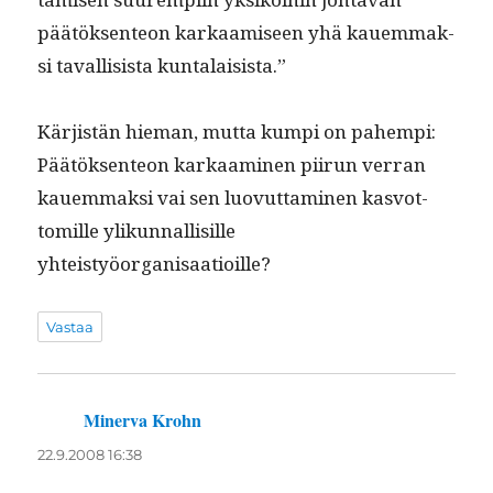
päätök­sen­teon karkaamiseen yhä kauem­mak­
si taval­li­sista kuntalaisista.”
Kär­jistän hie­man, mut­ta kumpi on pahempi:
Päätök­sen­teon karkaami­nen piirun ver­ran
kauem­mak­si vai sen luovut­ta­mi­nen kasvot­
tomille ylikun­nal­lisille
yhteistyöorganisaatioille?
Vastaa
Minerva Krohn
sanoo:
22.9.2008 16:38