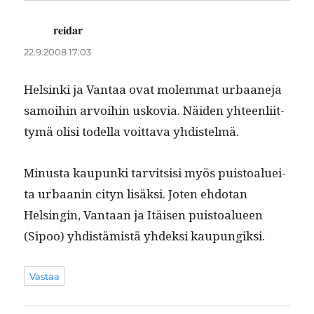
reidar
sanoo:
22.9.2008 17:03
Helsin­ki ja Van­taa ovat molem­mat urbaane­ja
samoi­hin arvoihin uskovia. Näi­den yhteen­li­it­
tymä olisi todel­la voit­ta­va yhdistelmä.
Minus­ta kaupun­ki tarvit­sisi myös puis­toaluei­
ta urbaanin cityn lisäk­si. Joten ehdotan
Helsin­gin, Van­taan ja Itäisen puis­toalueen
(Sipoo) yhdis­tämistä yhdek­si kaupungiksi.
Vastaa