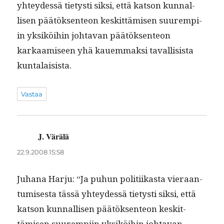
yhtey­dessä tietysti sik­si, että kat­son kun­nal­
lisen päätök­sen­teon keskit­tämisen suurem­pi­
in yksiköi­hin johta­van päätök­sen­teon
karkaamiseen yhä kauem­mak­si taval­li­sista
kuntalaisista.
Vastaa
J. Värälä
sanoo:
22.9.2008 15:58
Juhana Har­ju: “Ja puhun poli­ti­ikas­ta vier­aan­
tu­mis­es­ta tässä yhtey­dessä tietysti sik­si, että
kat­son kun­nal­lisen päätök­sen­teon keskit­
tämisen suurem­pi­in yksiköi­hin johta­van