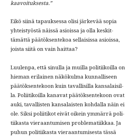
kaavoituksesta.”
Eikö siinä tapauk­ses­sa olisi järkevää sopia
yhteistyöstä näis­sä asiois­sa ja olla keskit­
tämät­tä päätök­sen­tekoa sel­l­ai­sis­sa asiois­sa,
joista siitä on vain haittaa?
Luu­len­pa, että sin­ul­la ja muil­la poli­ti­ikoil­la on
hie­man eri­lainen näkökul­ma kun­nal­liseen
päätök­sen­tekoon kuin taval­lisil­la kansalaisil­
la. Poli­itikoil­la kana­vat päätök­sen­tekoon ovat
auki, taval­lis­ten kansalais­ten kohdal­la näin ei
ole. Sik­si poli­itikot eivät oikein ymmär­rä poli­
ti­ikas­ta vier­aan­tu­misen prob­lemati­ikkaa. Ja
puhun poli­ti­ikas­ta vier­aan­tu­mis­es­ta tässä