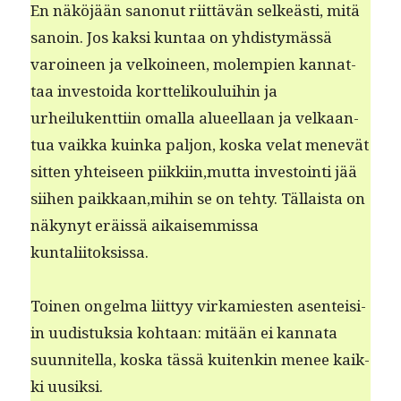
En näköjään sanonut riit­tävän selkeästi, mitä
sanoin. Jos kak­si kun­taa on yhdis­tymässä
varoi­neen ja velkoi­neen, molem­pi­en kan­nat­
taa investoi­da kort­te­lik­oului­hin ja
urheilukent­ti­in oma­l­la alueel­laan ja velka­an­
tua vaik­ka kuin­ka paljon, kos­ka velat menevät
sit­ten yhteiseen piikkiin,mutta investoin­ti jää
siihen paikkaan,mihin se on tehty. Täl­laista on
näkynyt eräis­sä aikaisem­mis­sa
kuntaliitoksissa.
Toinen ongel­ma liit­tyy virkami­esten asen­teisi­
in uud­is­tuk­sia kohtaan: mitään ei kan­na­ta
suun­nitel­la, kos­ka tässä kuitenkin menee kaik­
ki uusiksi.