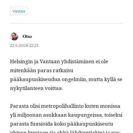
Vastaa
Otso
sanoo:
22.9.2008 22:23
Helsin­gin ja Van­taan yhdis­tämi­nen ei ole
mitenkään paras ratkaisu
pääkaupunkiseudun ongelmi­in, mut­ta kyl­lä se
nykyti­lanteen voittaa.
Paras­ta olisi metropoli­hallinto kuten monis­sa
yli miljoo­nan asukkaan kaupungeis­sa, toisek­si
paras­ta fuu­sioi­da koko pääkaupunkiseu­tu
yhteen kun­taan (ja ehkä lähikun­ti­akin) ja vas­