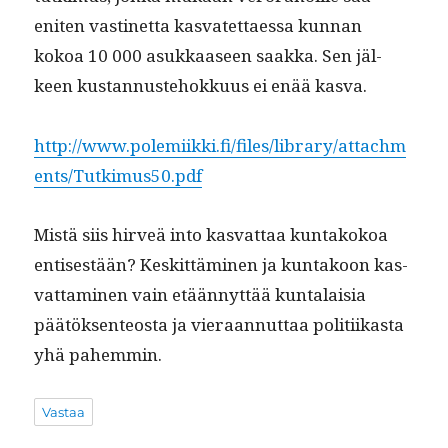
eniten vastinet­ta kas­vatet­taes­sa kun­nan
kokoa 10 000 asukkaaseen saak­ka. Sen jäl­
keen kus­tan­nuste­hokku­us ei enää kasva.
http://www.polemiikki.fi/files/library/attachm
ents/Tutkimus50.pdf
Mis­tä siis hirveä into kas­vat­taa kun­takokoa
entis­es­tään? Keskit­tämi­nen ja kun­takoon kas­
vat­ta­mi­nen vain etään­nyt­tää kun­ta­laisia
päätök­sen­teosta ja vier­aan­nut­taa poli­ti­ikas­ta
yhä pahemmin.
Vastaa