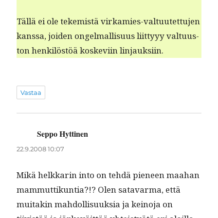
Täl­lä ei ole tekemistä virkamies-val­tu­utet­tu­jen
kanssa, joiden ongel­mallisu­us liit­tyyy val­tu­us­
ton henkilöstöä koske­vi­in linjauksiin.
Vastaa
Seppo Hyttinen
sanoo:
22.9.2008 10:07
Mikä helkkarin into on tehdä pie­neen maa­han
mam­mut­tikun­tia?!? Olen satavar­ma, että
muitakin mah­dol­lisuuk­sia ja keino­ja on