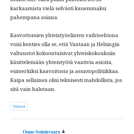
karkaamista vielä selvästi kauem­mak­si
pahempana asiana.
Kasvot­tomien yhteistyöelin­ten vai­h­toe­htona
voisi ken­ties olla se, että Van­taan ja Helsin­gin
val­tu­us­tot kokoon­tu­isi­vat yhteiskok­ouk­si­in
käsit­telemään yhteistyötä vaa­tivia asioi­ta,
esimerkik­si kaavoitus­ta ja asun­topoli­ti­ikkaa.
Kaipa sel­l­ainen olisi teknis­es­ti mah­dol­lista, jos
sitä vain halutaan.
Vastaa
Osmo Soininvaara
sanoo: