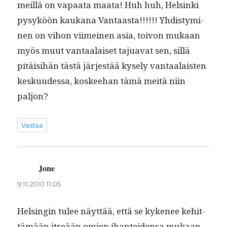
meil­lä on vapaa­ta maa­ta! Huh huh, Helsin­ki
pysyköön kaukana Van­taas­ta!!!!!! Yhdis­tymi­
nen on vihon viimeinen asia, toivon mukaan
myös muut van­taalaiset tajua­vat sen, sil­lä
pitäisi­hän tästä jär­jestää kyse­ly van­taalais­ten
kesku­udessa, kos­kee­han tämä meitä niin
paljon?
Vastaa
Jone
sanoo:
9.11.2010 11:05
Helsin­gin tulee näyt­tää, että se kyke­nee kehit­
tämään itseään omien ihantei­den­sa mukaan