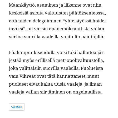
Maankäyt­tö, asum­i­nen ja liikenne ovat niin
keskeisiä asioi­ta val­tu­us­ton päätök­sen­teossa,
että niiden dele­goimi­nen “yhteistyössä hoidet­
taviksi”, on varsin epädemokraat­tista val­lan
siir­toa suo­ril­la vaaleil­la val­i­tu­il­ta päättäjiltä.
Pääkaupunkiseudul­la voisi toki hallintoa jär­
jestää myös eril­lisel­lä metropo­li­val­tu­us­tol­la,
joka valit­taisi­in suo­ril­la vaaleil­la. Puolueista
vain Vihreät ovat tätä kan­nat­ta­neet, muut
puolueet eivät halua uusia vaale­ja. ja ilman
vaale­ja val­lan siirtämi­nen on ongelmallista.
Vastaa