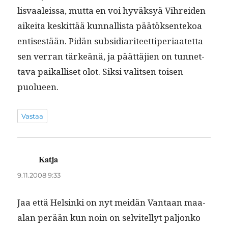
lis­vaaleis­sa, mut­ta en voi hyväksyä Vihrei­den
aikei­ta keskit­tää kun­nal­lista päätök­sen­tekoa
entis­es­tään. Pidän sub­sidiari­teet­tiperi­aatet­ta
sen ver­ran tärkeänä, ja päät­täjien on tun­net­
ta­va paikalliset olot. Sik­si val­it­sen toisen
puolueen.
Vastaa
Katja
sanoo:
9.11.2008 9:33
Jaa että Helsin­ki on nyt mei­dän Van­taan maa-
alan perään kun noin on selvitel­lyt paljonko