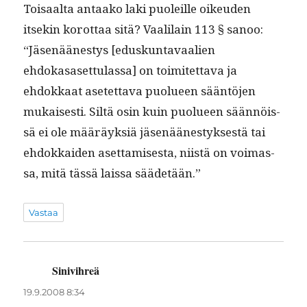
Toisaal­ta antaako laki puoleille oikeu­den
itsekin korot­taa sitä? Vaalilain 113 § sanoo:
“Jäsenäänestys [eduskun­tavaalien
ehdokasaset­tulas­sa] on toimitet­ta­va ja
ehdokkaat asetet­ta­va puolueen sään­tö­jen
mukaises­ti. Siltä osin kuin puolueen sään­nöis­
sä ei ole määräyk­siä jäsenäänestyk­ses­tä tai
ehdokkaiden aset­tamis­es­ta, niistä on voimas­
sa, mitä tässä lais­sa säädetään.”
Vastaa
Sinivihreä
sanoo:
19.9.2008 8:34