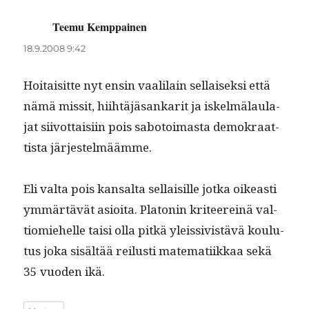
Teemu Kemppainen
sanoo:
18.9.2008 9:42
Hoitaisitte nyt ensin vaalilain sel­l­aisek­si että
nämä mis­sit, hiihtäjäsankar­it ja iskelmälaula­
jat siiv­ot­taisi­in pois sabotoimas­ta demokraat­
tista järjestelmäämme.
Eli val­ta pois kansalta sel­l­aisille jot­ka oikeasti
ymmärtävät asioi­ta. Pla­tonin kri­teere­inä val­
tiomiehelle taisi olla pitkä yleis­sivistävä koulu­
tus joka sisältää reilusti matem­ati­ikkaa sekä
35 vuo­den ikä.