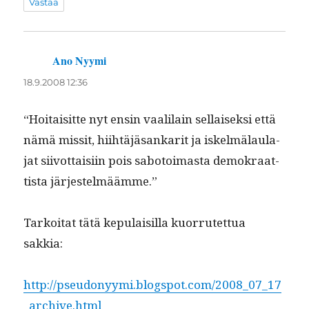
Vastaa
Ano Nyymi
sanoo:
18.9.2008 12:36
“Hoitaisitte nyt ensin vaalilain sel­l­aisek­si että
nämä mis­sit, hiihtäjäsankar­it ja iskelmälaula­
jat siiv­ot­taisi­in pois sabotoimas­ta demokraat­
tista järjestelmäämme.”
Tarkoi­tat tätä kepu­laisil­la kuor­rutet­tua
sakkia:
http://pseudonyymi.blogspot.com/2008_07_17
_archive.html