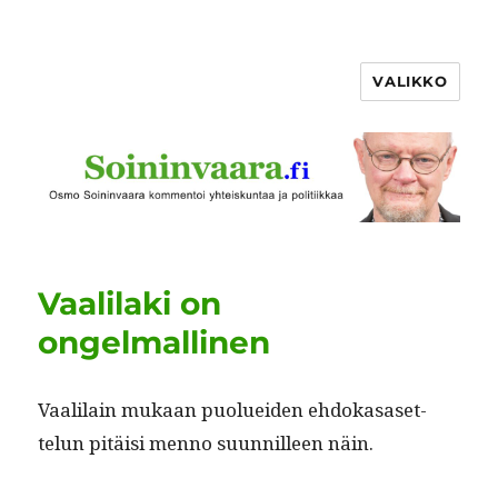
VALIKKO
Vaalilaki on
ongelmallinen
Vaalilain mukaan puoluei­den ehdokasaset­
telun pitäisi men­no suun­nilleen näin.