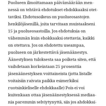
Puolueen ilmoit­ta­maan päivämäärään men­
nessä on tehtävä ehdo­tuk­set ehdokkaak­si otet­
taviksi. Ehdo­tu­soikeus on puolueosas­to­jen
henkilöjäse­nil­lä, joi­ta tarvi­taan muis­taak­seni
15 ja puolueosas­toil­la. Jos ehdo­tuk­sia on
vähem­män kuin ehokkaak­si otet­tavia, kaik­ki
on otet­ta­va. Jos on ehdotet­tu use­am­paa,
puolueen on järkestet­tävä jäsenäänestys.
Äänestyk­sen tulok­ses­ta saa poike­ta siten, että
vai­hde­taan korkein­taan 25 pros­ent­tia
jäsenäänestyk­sen voit­taineista (jot­ta listalle
voitaisi­in rai­va­ta paik­ka esimerkik­si
ruotsinkieliselle ehdokkaalle) Pois ei voi
kuitenkaan ottaa jäsenäänestyk­sessä medi­aa­
nia parem­min selviy­tynyt­tä, siis jos ahdokkai­