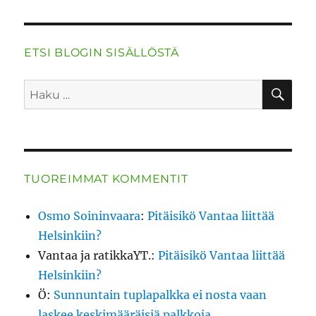
ETSI BLOGIN SISÄLLÖSTÄ
HA
Etsi:
TUOREIMMAT KOMMENTIT
Osmo Soininvaara
:
Pitäisikö Vantaa liittää
Helsinkiin?
Vantaa ja ratikkaYT.
:
Pitäisikö Vantaa liittää
Helsinkiin?
Ö
:
Sunnuntain tuplapalkka ei nosta vaan
laskee keskimääräisiä palkkoja