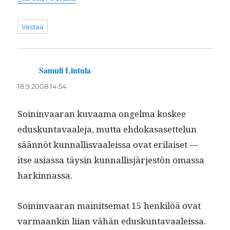
Vastaa
Samuli Lintula
sanoo:
18.9.2008 14:54
Soin­in­vaaran kuvaa­ma ongel­ma kos­kee
eduskun­tavaale­ja, mut­ta ehdokasaset­telun
sään­nöt kun­nal­lis­vaaleis­sa ovat eri­laiset —
itse asi­as­sa täysin kun­nal­lisjär­jestön omas­sa
harkinnassa.
Soin­in­vaaran mainit­se­mat 15 henkilöä ovat
var­maankin liian vähän eduskun­tavaaleis­sa.