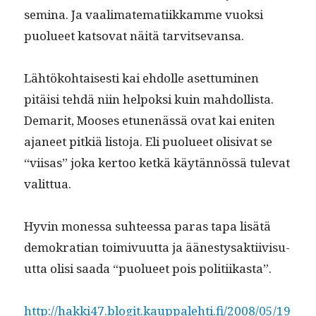
sem­i­na. Ja vaal­i­matem­ati­ikkamme vuok­si
puolueet katso­vat näitä tarvitsevansa.
Lähtöko­htais­es­ti kai ehdolle aset­tumi­nen
pitäisi tehdä niin helpok­si kuin mah­dol­lista.
Demar­it, Moos­es etunenässä ovat kai eniten
aja­neet pitk­iä lis­to­ja. Eli puolueet oli­si­vat se
“viisas” joka ker­too ketkä käytän­nössä tule­vat
valittua.
Hyvin mon­es­sa suh­teessa paras tapa lisätä
demokra­t­ian toimivu­ut­ta ja äänestysak­ti­ivi­su­
ut­ta olisi saa­da “puolueet pois politiikasta”.
http://hakki47.blogit.kauppalehti.fi/2008/05/19