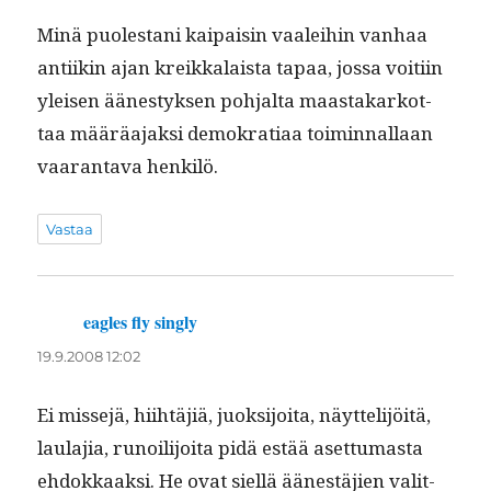
Minä puolestani kaipaisin vaalei­hin van­haa
anti­ikin ajan kreikkalaista tapaa, jos­sa voiti­in
yleisen äänestyk­sen poh­jal­ta maas­takarkot­
taa määräa­jak­si demokra­ti­aa toimin­nal­laan
vaaran­ta­va henkilö.
Vastaa
eagles fly singly
sanoo:
19.9.2008 12:02
Ei mis­se­jä, hiihtäjiä, juok­si­joi­ta, näyt­telijöitä,
laula­jia, runoil­i­joi­ta pidä estää aset­tumas­ta
ehdokkaak­si. He ovat siel­lä äänestäjien val­it­