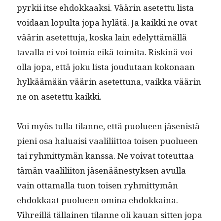
pyrkii itse ehdokkaak­si. Väärin asetet­tu lista
voidaan lop­ul­ta jopa hylätä. Ja kaik­ki ne ovat
väärin asetet­tu­ja, kos­ka lain ede­lyt­tämäl­lä
taval­la ei voi toimia eikä toimi­ta. Riskinä voi
olla jopa, että joku lista joudu­taan kokon­aan
hylkäämään väärin asetet­tuna, vaik­ka väärin
ne on asetet­tu kaikki.
Voi myös tul­la tilanne, että puolueen jäsenistä
pieni osa halu­aisi vaalili­it­toa toisen puolueen
tai ryh­mit­tymän kanssa. Ne voivat toteut­taa
tämän vaalili­iton jäsenäänestyk­sen avul­la
vain otta­mal­la tuon toisen ryh­mit­tymän
ehdokkaat puolueen omi­na ehdokkaina.
Vihreil­lä täl­lainen tilanne oli kauan sit­ten jopa