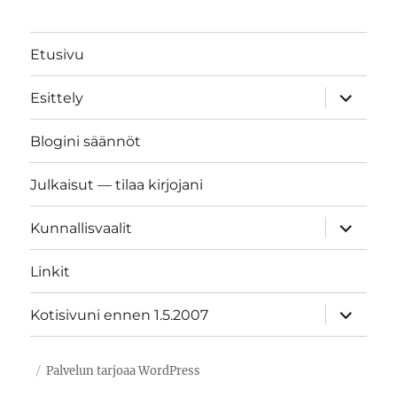
Etusivu
näytä
Esittely
alavalik
Blogini säännöt
Julkaisut — tilaa kirjojani
näytä
Kunnallisvaalit
alavalik
Linkit
näytä
Kotisivuni ennen 1.5.2007
alavalik
Palvelun tarjoaa WordPress