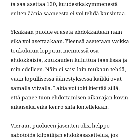
ta saa aset­taa 120, kuud­estkakymmen­estä
eniten ääniä saa­neesta ei voi tehdä karsintaa.
Yksikään puolue ei ase­ta ehdokkaitaan näin
eikä voi aset­taakaan. Yleen­sä asete­taan vaik­ka
toukoku­un lop­pu­un men­nessä osa
ehdokkaista, kuukau­den kulut­tua taas lisää ja
niin edelleen. Näin ei saisi lain mukaan tehdä,
vaan lop­ullises­sa äänestyk­sessä kaik­ki ovat
samal­la viival­la. Lakia voi toki kiertää sil­lä,
että panee tuon ehdot­tamisen aikara­jan kovin
aikaisek­si eikä ker­ro siitä kenellekään.
Vier­aan puolueen jäsen­ten olisi help­po
sabotoi­da kil­pail­i­jan ehdokasaset­telua, jos