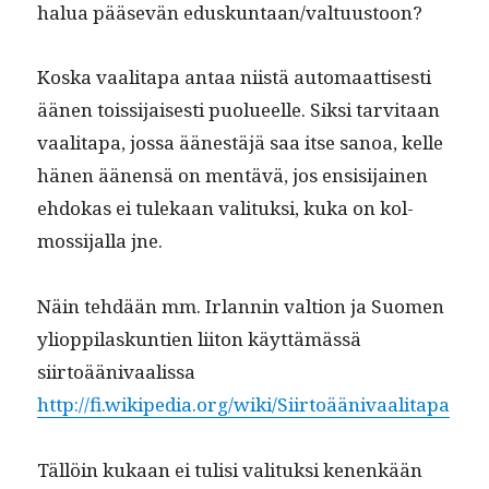
halua pää­sevän eduskuntaan/valtuustoon?
Kos­ka vaal­i­ta­pa antaa niistä automaat­tis­es­ti
äänen tois­si­jais­es­ti puolueelle. Sik­si tarvi­taan
vaal­i­ta­pa, jos­sa äänestäjä saa itse sanoa, kelle
hänen äänen­sä on men­tävä, jos ensisi­jainen
ehdokas ei tulekaan val­i­tuk­si, kuka on kol­
mossi­jal­la jne.
Näin tehdään mm. Irlan­nin val­tion ja Suomen
yliop­pi­laskun­tien liiton käyt­tämässä
siirtoäänivaalissa
http://fi.wikipedia.org/wiki/Siirtoäänivaalitapa
Täl­löin kukaan ei tulisi val­i­tuk­si kenenkään