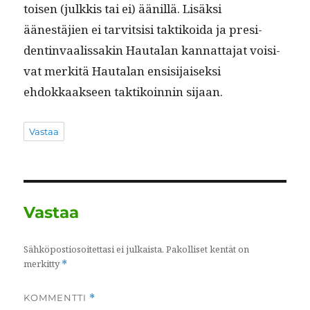
toisen (julkkis tai ei) äänil­lä. Lisäk­si
äänestäjien ei tarvit­sisi tak­tikoi­da ja pres­i­
dentin­vaalis­sakin Hau­ta­lan kan­nat­ta­jat voisi­
vat merk­itä Hau­ta­lan ensisi­jaisek­si
ehdokkaak­seen tak­tikoin­nin sijaan.
Vastaa
Vastaa
Sähköpostiosoitettasi ei julkaista.
Pakolliset kentät on
merkitty
*
KOMMENTTI
*