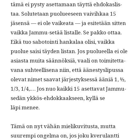
tämä ei pysty aset­ta­maan täyt­tä ehdokaslis­
taa. Solute­taan puolueeseen vaivihkaa 15
jäsen­sä — ei ole vaikea­ta — ja esitetään sit­ten
vaik­ka Jam­mu-setää listalle. Se pakko ottaa.
Eikä tuo sabotoin­ti han­kalaa olisi, vaik­ka
puolue saisi täy­den lis­tan. Jos puolueel­la ei ole
asi­as­ta mui­ta sään­nök­siä, vaali on toimitet­ta­
vana suh­teel­lise­na niin, että äänestys­li­pus­sa
ole­vat nimet saa­vat järjestyk­sessä ääniä 1, ½,
1/3, 1/4,.… Jos nuo kaik­ki 15 aset­ta­vat Jam­mu-
sedän ykkös-ehdokkaak­seen, kyl­lä se
läpi menee.
Tämä on nyt vähän mieliku­vi­tus­ta, mut­ta
suurem­pi ongel­ma on, jos joku kveru­lant­ti