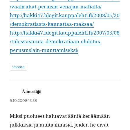
/vaalirahat-peraisin-venajan-mafialta/
http://hakki47.blogit.kauppalehti.fi/2008/05/20
/demokratiasta-kannattaa-maksaa/
http://hakki47.blogit.kauppalehti.fi/2007/03/08
/tulosvastuuta-demokratiaan-ehdotus-
perustuslain-muuttamiseksi/
Vastaa
Äänestäjä
sanoo:
5.10.2008 13:58
Mik­si puolueet halu­a­vat ääniä keräämään
julkkik­sia ja mui­ta ihmisiä, joiden he eivät