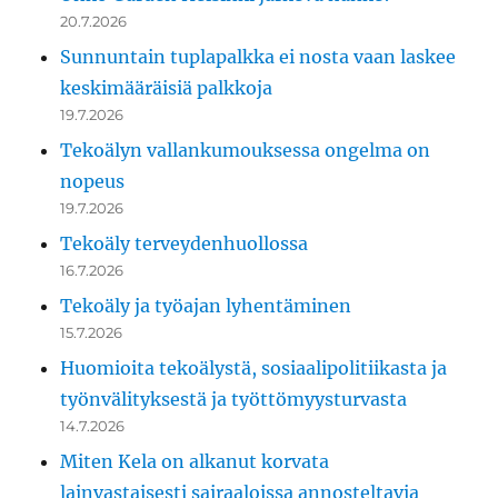
20.7.2026
Sunnuntain tuplapalkka ei nosta vaan laskee
keskimääräisiä palkkoja
19.7.2026
Tekoälyn vallankumouksessa ongelma on
nopeus
19.7.2026
Tekoäly terveydenhuollossa
16.7.2026
Tekoäly ja työajan lyhentäminen
15.7.2026
Huomioita tekoälystä, sosiaalipolitiikasta ja
työnvälityksestä ja työttömyysturvasta
14.7.2026
Miten Kela on alkanut korvata
lainvastaisesti sairaaloissa annosteltavia