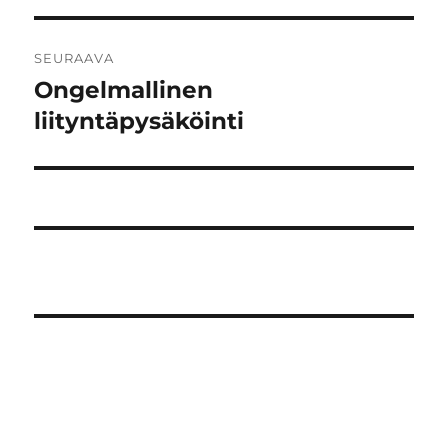
SEURAAVA
Ongelmallinen
Seuraava
artikkeli:
liityntäpysäköinti