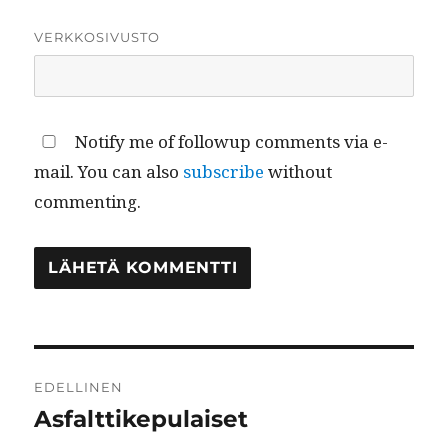
VERKKOSIVUSTO
Notify me of followup comments via e-
mail. You can also
subscribe
without
commenting.
Artikkelien
EDELLINEN
selaus
Asfalttikepulaiset
Edellinen
artikkeli: