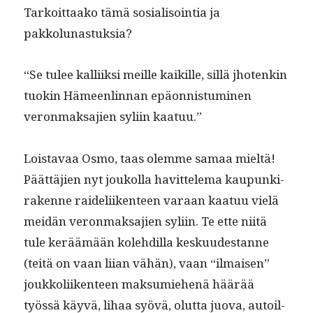
Tarkoit­taako tämä sosial­isoin­tia ja
pakkolunastuksia?
“Se tulee kalli­ik­si meille kaikille, sil­lä jhotenkin
tuokin Hämeen­lin­nan epäon­nis­tu­mi­nen
veron­mak­sajien syli­in kaatuu.”
Lois­tavaa Osmo, taas olemme samaa mieltä!
Päät­täjien nyt joukol­la havit­tele­ma kaupunki­
rakenne raideli­iken­teen varaan kaatuu vielä
mei­dän veron­mak­sajien syli­in. Te ette niitä
tule keräämään kole­hdil­la kesku­ud­estanne
(teitä on vaan liian vähän), vaan “ilmaisen”
joukkoli­iken­teen mak­sum­iehenä häärää
työssä käyvä, lihaa syövä, olut­ta juo­va, autoil­