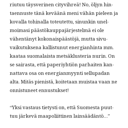
ri­u­tuu täysver­i­nen cityvihreä! No, öljyn hin­
taen­nuste tänä keväänä meni vähän pieleen ja
koval­la tohi­nal­la toteutet­tu, sin­unkin unel­
moimasi päästökaup­pa­jär­jestelmä ei ole
vähen­tänyt kokon­ais­päästöjä, mut­ta sivu­
vaiku­tuk­se­na kallis­tunut ener­gian­hin­ta mm.
kaataa suo­ma­laista met­säk­lus­te­ria nurin. On
se sairas­ta, että paperiy­htiön parhait­en kan­
nat­ta­va osa on ener­gian­myyn­ti sell­u­padan
alta. Mitäs pienistä, koite­taan muis­taa vaan ne
onnis­tuneet ennustukset!
“Yksi vas­taus tietysti on, että Suomes­ta puut­
tuu järkevä maapoli­it­ti­nen lainsäädäntö…”