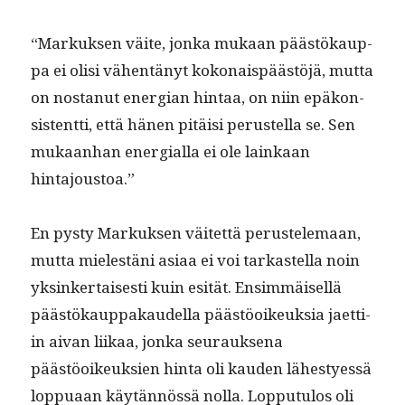
“Markuk­sen väite, jon­ka mukaan päästökaup­
pa ei olisi vähen­tänyt kokon­ais­päästöjä, mut­ta
on nos­tanut ener­gian hin­taa, on niin epäkon­
sis­tent­ti, että hänen pitäisi perustel­la se. Sen
mukaan­han ener­gial­la ei ole lainkaan
hintajoustoa.”
En pysty Markuk­sen väitet­tä perustele­maan,
mut­ta mielestäni asi­aa ei voi tarkastel­la noin
yksinker­tais­es­ti kuin esität. Ensim­mäisel­lä
päästökaup­pakaudel­la päästöoikeuk­sia jaet­ti­
in aivan liikaa, jon­ka seu­rauk­se­na
päästöoikeuk­sien hin­ta oli kau­den läh­estyessä
lop­puaan käytän­nössä nol­la. Lop­putu­los oli