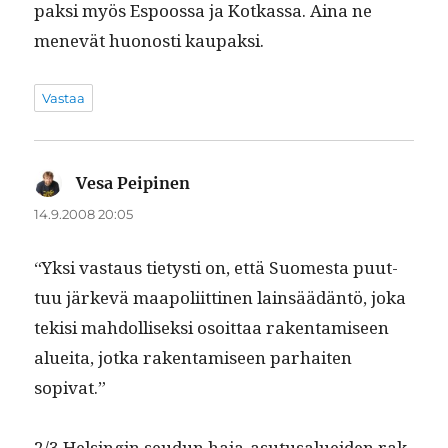
pak­si myös Espoos­sa ja Kotkas­sa. Aina ne
menevät huonos­ti kaupaksi.
Vastaa
Vesa Peipinen
sanoo:
14.9.2008 20:05
“Yksi vas­taus tietysti on, että Suomes­ta puut­
tuu järkevä maapoli­it­ti­nen lain­säädän­tö, joka
tek­isi mah­dol­lisek­si osoit­taa rak­en­tamiseen
aluei­ta, jot­ka rak­en­tamiseen parhait­en
sopivat.”
2/3 Helsin­gin seudun haja-asu­tusaluei­den rak­