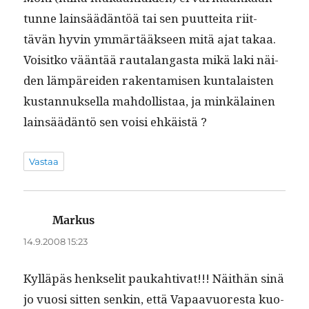
tunne lain­säädän­töä tai sen puut­tei­ta riit­
tävän hyvin ymmärtääk­seen mitä ajat takaa.
Voisitko vään­tää rauta­lan­gas­ta mikä laki näi­
den läm­pärei­den rak­en­tamisen kun­ta­lais­ten
kus­tan­nuk­sel­la mah­dol­lis­taa, ja minkälainen
lain­säädän­tö sen voisi ehkäistä ?
Vastaa
Markus
sanoo:
14.9.2008 15:23
Kyl­läpäs henkselit paukah­ti­vat!!! Näithän sinä
jo vuosi sit­ten senkin, että Vapaavuores­ta kuo­