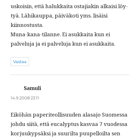
uskoisin, että halukkai­ta osta­ji­akin alka­isi löy­
tyä. Lähikaup­pa, päiväkoti yms. lisäisi
kiinnostusta.
Muna-kana-tilanne. Ei asukkai­ta kun ei
palvelu­ja ja ei palvelu­ja kun ei asukkaita.
Vastaa
Samuli
sanoo:
14.9.2008 23:11
Eiköhän paperi­te­ol­lisu­u­den alasajo Suomes­sa
johdu siitä, että euca­lyp­tus kas­vaa 7 vuodessa
kor­juukyp­säk­si ja suuril­ta puu­pel­loil­ta sen