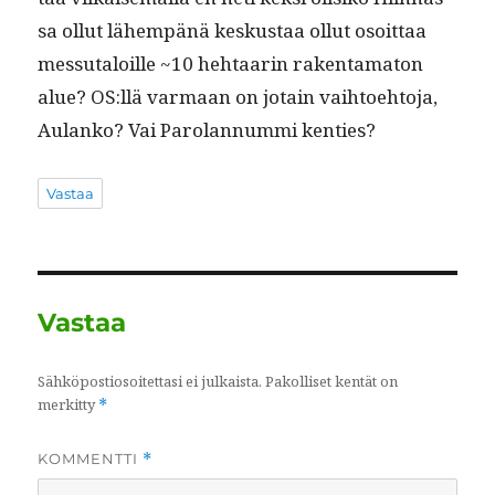
sa ollut lähempänä keskus­taa ollut osoit­taa
mes­su­taloille ~10 hehtaarin rak­en­tam­a­ton
alue? OS:llä var­maan on jotain vai­h­toe­hto­ja,
Aulanko? Vai Parolan­num­mi kenties?
Vastaa
Vastaa
Sähköpostiosoitettasi ei julkaista.
Pakolliset kentät on
merkitty
*
KOMMENTTI
*