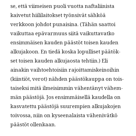
se, että viimeisen puoli vuot­ta naf­tali­in­ista
kaive­tut hiililaitok­set työn­sivät sähköä
verkkoon johdot punaisi­na. (Tähän saat­toi
vaikut­taa epä­var­muus siitä vaikut­ta­vatko
ensim­mäisen kau­den päästöt toisen kau­den
alku­jakoon. En tiedä kos­ka lop­ulliset päätök­
set toisen kau­den alku­jaos­ta tehti­in.) Eli
ainakin vai­h­toe­htoisi­in rajoit­tamiskeinoi­hin
(kiin­tiöt, verot) näh­den päästökaup­pa on tois­
taisek­si mitä ilmeisim­min vähen­tänyt vähem­
män päästöjä. Jos ensim­mäisel­lä kaudel­la on
kas­vatet­tu päästöjä suurem­pi­en alku­jako­jen
toivos­sa, niin on kyseenalaista vähenivätkö
päästöt ollenkaan.