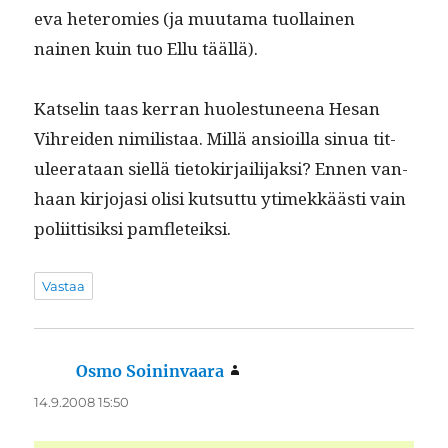
e­va het­eromies (ja muu­ta­ma tuol­lainen
nainen kuin tuo Ellu täällä).
Kat­selin taas ker­ran huolestuneena Hesan
Vihrei­den nim­ilis­taa. Mil­lä ansioil­la sin­ua tit­
uleer­ataan siel­lä tietokir­jail­i­jak­si? Ennen van­
haan kir­jo­jasi olisi kut­sut­tu ytimekkäästi vain
poli­it­tisik­si pamfleteiksi.
Vastaa
Osmo Soininvaara
sanoo:
14.9.2008 15:50