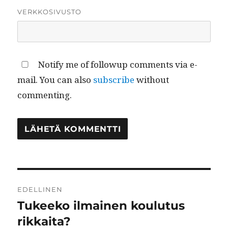
VERKKOSIVUSTO
Notify me of followup comments via e-
mail. You can also
subscribe
without
commenting.
Artikkelien
EDELLINEN
selaus
Tukeeko ilmainen koulutus
Edellinen
artikkeli:
rikkaita?