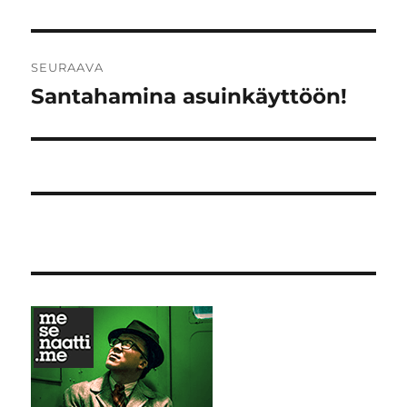
SEURAAVA
Santahamina asuinkäyttöön!
Seuraava
artikkeli: