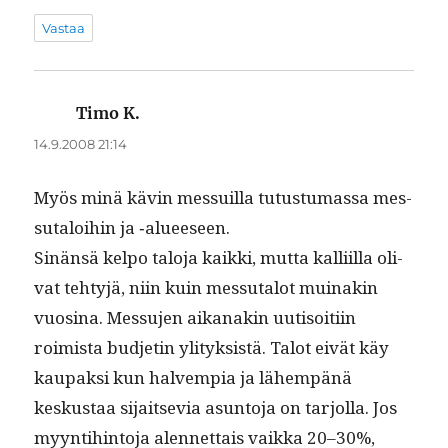
Vastaa
Timo K.
sanoo:
14.9.2008 21:14
Myös minä kävin mes­suil­la tutus­tu­mas­sa mes­
su­taloi­hin ja ‑alueeseen.
Sinän­sä kelpo talo­ja kaik­ki, mut­ta kalli­il­la oli­
vat tehtyjä, niin kuin mes­su­talot muinakin
vuosi­na. Mes­su­jen aikanakin uuti­soiti­in
roimista bud­jetin yli­tyk­sistä. Talot eivät käy
kau­pak­si kun halvem­pia ja lähempänä
keskus­taa sijait­se­via asun­to­ja on tar­jol­la. Jos
myyn­ti­hin­to­ja alen­net­tais vaik­ka 20–30%,