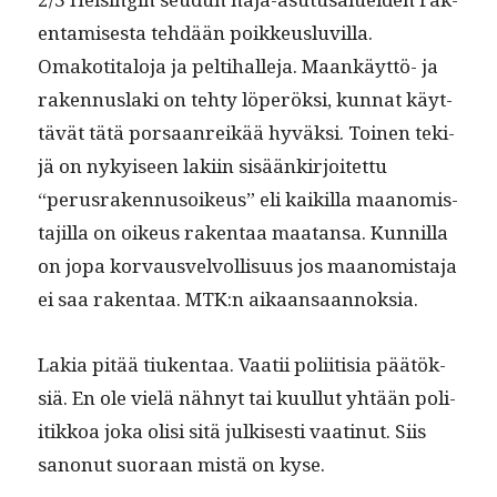
en­tamis­es­ta tehdään poikkeusluvil­la.
Omakoti­talo­ja ja pelti­halle­ja. Maankäyt­tö- ja
raken­nus­la­ki on tehty löperök­si, kun­nat käyt­
tävät tätä por­saan­reikää hyväk­si. Toinen tek­i­
jä on nykyiseen laki­in sisäänkir­joitet­tu
“perus­raken­nu­soikeus” eli kaikil­la maan­omis­
ta­jil­la on oikeus rak­en­taa maatansa. Kun­nil­la
on jopa kor­vausvelvol­lisu­us jos maan­omis­ta­ja
ei saa rak­en­taa. MTK:n aikaansaannoksia.
Lakia pitää tiuken­taa. Vaatii poli­itisia päätök­
siä. En ole vielä näh­nyt tai kuul­lut yhtään poli­
itikkoa joka olisi sitä julkises­ti vaat­in­ut. Siis
sanonut suo­raan mis­tä on kyse.