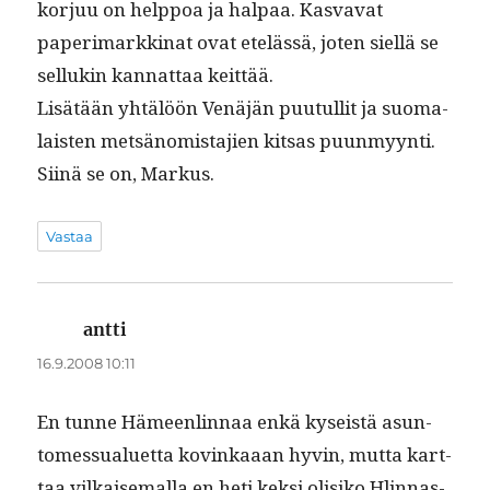
kor­juu on help­poa ja hal­paa. Kas­va­vat
paper­i­markki­nat ovat etelässä, joten siel­lä se
sel­l­ukin kan­nat­taa keittää.
Lisätään yhtälöön Venäjän puu­tul­lit ja suo­ma­
lais­ten met­sän­o­mis­ta­jien kit­sas puunmyynti.
Siinä se on, Markus.
Vastaa
antti
sanoo:
16.9.2008 10:11
En tunne Hämeen­lin­naa enkä kyseistä asun­
tomes­su­aluet­ta kovinkaaan hyvin, mut­ta kart­
taa vilkaise­mal­la en heti kek­si olisiko Hlin­nas­