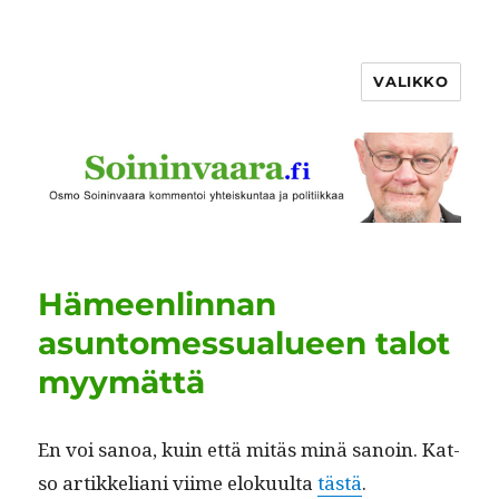
VALIKKO
Hämeenlinnan
asuntomessualueen talot
myymättä
En voi sanoa, kuin että mitäs minä sanoin. Kat­
so artikke­liani viime eloku­ul­ta
tästä
.