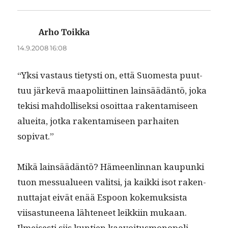
Arho Toikka
sanoo:
14.9.2008 16:08
“Yksi vas­taus tietysti on, että Suomes­ta puut­
tuu järkevä maapoli­it­ti­nen lain­säädän­tö, joka
tek­isi mah­dol­lisek­si osoit­taa rak­en­tamiseen
aluei­ta, jot­ka rak­en­tamiseen parhait­en
sopivat.”
Mikä lain­säädän­tö? Hämeen­lin­nan kaupun­ki
tuon mes­su­alueen val­it­si, ja kaik­ki isot raken­
nut­ta­jat eivät enää Espoon koke­muk­sista
viisas­tuneena läht­e­neet leikki­in mukaan.
Ilmeis­es­ti siis kun­tien kaavoitus­mo­nop­o­li