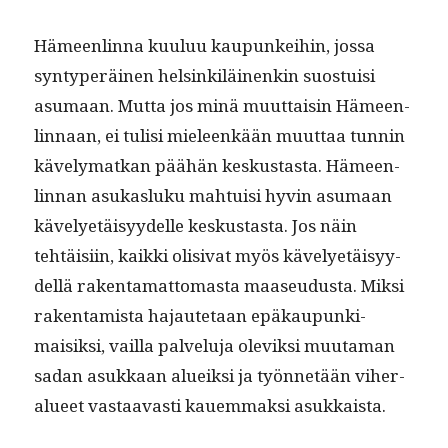
Hämeen­lin­na kuu­luu kaupunkei­hin, jos­sa
syn­type­r­äi­nen helsinkiläi­nenkin suos­tu­isi
asumaan. Mut­ta jos minä muut­taisin Hämeen­
lin­naan, ei tulisi mieleenkään muut­taa tun­nin
käve­ly­matkan päähän keskus­tas­ta. Hämeen­
lin­nan asukasluku mah­tu­isi hyvin asumaan
käve­lyetäisyy­delle keskus­tas­ta. Jos näin
tehtäisi­in, kaik­ki oli­si­vat myös käve­lyetäisyy­
del­lä rak­en­ta­mat­tomas­ta maaseudus­ta. Mik­si
rak­en­tamista hajaute­taan epäkaupunki­
maisik­si, vail­la palvelu­ja ole­viksi muu­ta­man
sadan asukkaan alueik­si ja työn­netään viher­
alueet vas­taavasti kauem­mak­si asukkaista.