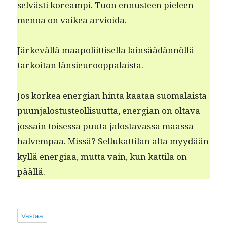
selvästi kore­ampi. Tuon ennus­teen pieleen
menoa on vaikea arvioida.
Järkeväl­lä maapoli­it­tisel­la lain­säädän­nöl­lä
tarkoi­tan länsieurooppalaista.
Jos korkea ener­gian hin­ta kaataa suo­ma­laista
puun­jalostus­te­ol­lisu­ut­ta, ener­gian on olta­va
jos­sain toises­sa puu­ta jalostavas­sa maas­sa
halvem­paa. Mis­sä? Sel­l­ukat­ti­lan alta myy­dään
kyl­lä ener­giaa, mut­ta vain, kun kat­ti­la on
päällä.
Vastaa