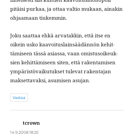
pitäisi purkaa, ja ottaa val­tio mukaan, ainakin
ohjaa­maan tiukemmin.
Joku saat­taa ehkä arvatakkin, että itse en
oikein usko kaavoitus­lain­säädän­nön kehit­
tämiseen tässä asi­as­sa, vaan omis­tu­soikeuk­
sien kehit­tämiseen siten, että rak­en­tamisen
ympäristö­vaiku­tuk­set tule­vat rak­en­ta­jan
mak­set­tavak­si, asumisen asujan.
Vastaa
tcrown
sanoo:
14.9.2008 18:25