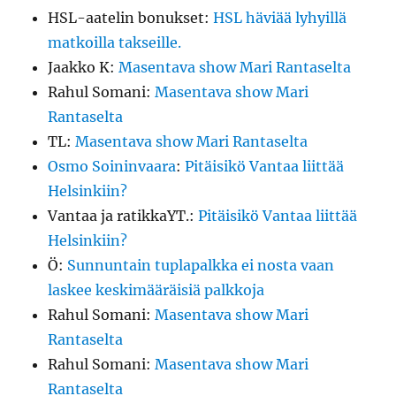
HSL-aatelin bonukset
:
HSL häviää lyhyillä
matkoilla takseille.
Jaakko K
:
Masentava show Mari Rantaselta
Rahul Somani
:
Masentava show Mari
Rantaselta
TL
:
Masentava show Mari Rantaselta
Osmo Soininvaara
:
Pitäisikö Vantaa liittää
Helsinkiin?
Vantaa ja ratikkaYT.
:
Pitäisikö Vantaa liittää
Helsinkiin?
Ö
:
Sunnuntain tuplapalkka ei nosta vaan
laskee keskimääräisiä palkkoja
Rahul Somani
:
Masentava show Mari
Rantaselta
Rahul Somani
:
Masentava show Mari
Rantaselta