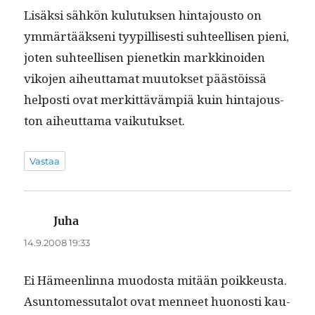
Lisäk­si sähkön kulu­tuk­sen hin­ta­jous­to on
ymmärtääk­seni tyyp­il­lis­es­ti suh­teel­lisen pieni,
joten suh­teel­lisen pienetkin markki­noiden
viko­jen aiheut­ta­mat muu­tok­set päästöis­sä
hel­posti ovat merkit­tävämpiä kuin hin­ta­jous­
ton aiheut­ta­ma vaikutukset.
Vastaa
Juha
sanoo:
14.9.2008 19:33
Ei Hämeen­lin­na muo­dos­ta mitään poikkeusta.
Asun­tomes­su­talot ovat men­neet huonos­ti kau­