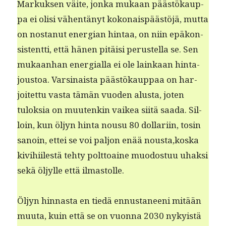
Markuk­sen väite, jon­ka mukaan päästökaup­
pa ei olisi vähen­tänyt kokon­ais­päästöjä, mut­ta
on nos­tanut ener­gian hin­taa, on niin epäkon­
sis­tent­ti, että hänen pitäisi perustel­la se. Sen
mukaan­han ener­gial­la ei ole lainkaan hin­ta­
jous­toa. Varsi­naista päästökaup­paa on har­
joitet­tu vas­ta tämän vuo­den alus­ta, joten
tulok­sia on muutenkin vaikea siitä saa­da. Sil­
loin, kun öljyn hin­ta nousu 80 dol­lari­in, tosin
sanoin, ettei se voi paljon enää nousta,koska
kivi­hi­ilestä tehty polt­toaine muo­dos­tuu uhak­si
sekä öljylle että ilmastolle.
Öljyn hin­nas­ta en tiedä ennus­ta­neeni mitään
muu­ta, kuin että se on vuon­na 2030 nyky­istä