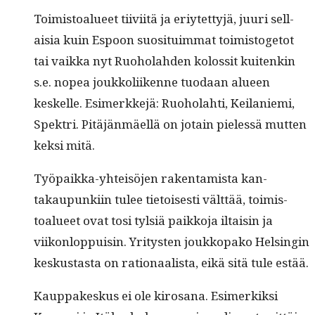
Toimis­toalueet tiivi­itä ja eriytet­tyjä, juuri sel­l­
aisia kuin Espoon suosi­tu­im­mat toimis­toge­tot
tai vaik­ka nyt Ruo­ho­lah­den kolos­sit kuitenkin
s.e. nopea joukkoli­ikenne tuo­daan alueen
keskelle. Esimerkke­jä: Ruo­ho­lahti, Keilanie­mi,
Spek­tri. Pitäjän­mäel­lä on jotain pielessä mut­ten
kek­si mitä.
Työ­paik­ka-yhteisö­jen rak­en­tamista kan­
takaupunki­in tulee tietois­es­ti vält­tää, toimis­
toalueet ovat tosi tyl­siä paikko­ja iltaisin ja
viikon­lop­puisin. Yri­tys­ten joukkopako Helsin­gin
keskus­tas­ta on ratio­naal­ista, eikä sitä tule estää.
Kaup­pakeskus ei ole kirosana. Esimerkik­si