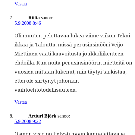
Vastaa
Riitta
sanoo:
5.9.2008 8:46
Oli muuten pelot­tavaa lukea viime viikon Tekni­
ikkaa ja Talout­ta, mis­sä perusinsinööri Vei­jo
Miet­ti­nen vaati kaavoitus­ta joukkoli­iken­teen
ehdoil­la. Kun noi­ta perusinsinöörin miet­teitä on
vuosien mit­taan lukenut, niin täy­tyi tark­istaa,
ettei ole siir­tynyt johonkin
vaihtoehtotodellisuuteen.
Vastaa
Artturi Björk
sanoo:
5.9.2008 9:22
Osmon visio on tietysti hyvin kan­natet­ta­va ja