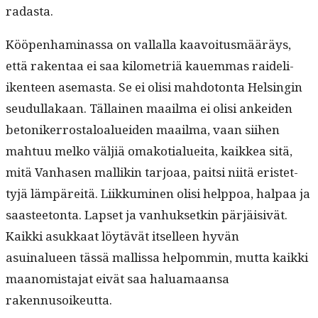
radasta.
Kööpen­ham­i­nas­sa on val­lal­la kaavoitus­määräys,
että rak­en­taa ei saa kilo­metriä kauem­mas raideli­
iken­teen ase­mas­ta. Se ei olisi mah­do­ton­ta Helsin­gin
seudul­lakaan. Täl­lainen maail­ma ei olisi ankei­den
betoniker­rostaloaluei­den maail­ma, vaan siihen
mah­tuu melko väljiä omako­tialuei­ta, kaikkea sitä,
mitä Van­hasen mallikin tar­joaa, pait­si niitä eris­tet­
tyjä läm­päre­itä. Liikku­mi­nen olisi help­poa, hal­paa ja
saas­tee­ton­ta. Lapset ja van­huk­setkin pär­jäi­sivät.
Kaik­ki asukkaat löytävät itselleen hyvän
asuinalueen tässä mallis­sa helpom­min, mut­ta kaik­ki
maan­omis­ta­jat eivät saa halu­a­maansa
rakennusoikeutta.