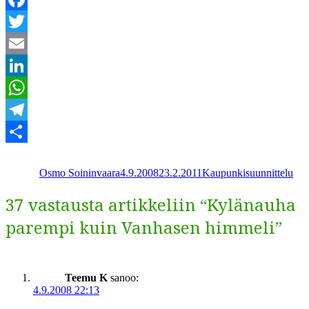
Facebook
Twitter
Email
LinkedIn
WhatsApp
Telegram
Kirjoittaja
Julkaistu
Kategoriat
Share
Osmo Soininvaara
4.9.2008
23.2.2011
Kaupunkisuunnittelu
37 vastausta artikkeliin “Kylänauha
parempi kuin Vanhasen himmeli”
Teemu K
sanoo:
4.9.2008 22:13