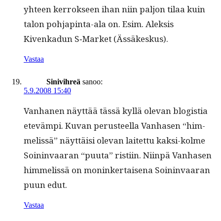
yhteen ker­rokseen ihan niin paljon tilaa kuin
talon poh­jap­in­ta-ala on. Esim. Alek­sis
Kivenkadun S‑Market (Ässäkeskus).
Vastaa
Sinivihreä
sanoo:
5.9.2008 15:40
Van­hanen näyt­tää tässä kyl­lä ole­van blo­gis­tia
etevämpi. Kuvan perus­teel­la Van­hasen “him­
melis­sä” näyt­täisi ole­van laitet­tu kak­si-kolme
Soin­in­vaaran “puu­ta” ris­ti­in. Niin­pä Van­hasen
him­melis­sä on moninker­taise­na Soin­in­vaaran
puun edut.
Vastaa