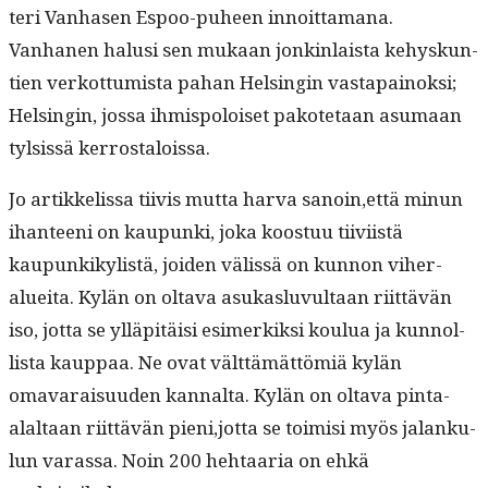
teri Van­hasen Espoo-puheen innoittamana.
Van­hanen halusi sen mukaan jonkin­laista kehyskun­
tien verkot­tumista pahan Helsin­gin vastapain­ok­si;
Helsin­gin, jos­sa ihmis­poloiset pakote­taan asumaan
tyl­sis­sä kerrostaloissa.
Jo artikke­lis­sa tiivis mut­ta har­va sanoin,että min­un
ihanteeni on kaupun­ki, joka koos­t­uu tiivi­istä
kaupunkikylistä, joiden välis­sä on kun­non viher­
aluei­ta. Kylän on olta­va asukaslu­vul­taan riit­tävän
iso, jot­ta se ylläpitäisi esimerkik­si koulua ja kun­nol­
lista kaup­paa. Ne ovat vält­tämät­tömiä kylän
omavaraisu­u­den kannal­ta. Kylän on olta­va pin­ta-
alal­taan riit­tävän pieni,jotta se toimisi myös jalanku­
lun varas­sa. Noin 200 hehtaaria on ehkä