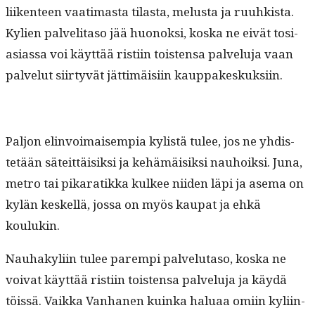
liiken­teen vaa­ti­mas­ta tilas­ta, melus­ta ja ruuhk­ista.
Kylien palveli­ta­so jää huonok­si, kos­ka ne eivät tosi­
asi­as­sa voi käyt­tää ris­ti­in tois­t­en­sa palvelu­ja vaan
palve­lut siir­tyvät jät­timäisi­in kauppakeskuksiin.
Paljon elin­voimaisem­pia kylistä tulee, jos ne yhdis­
tetään säteit­täisik­si ja kehämäisik­si nauhoik­si. Juna,
metro tai pikaratik­ka kul­kee niiden läpi ja ase­ma on
kylän keskel­lä, jos­sa on myös kau­pat ja ehkä
koulukin.
Nauhakyli­in tulee parem­pi palve­lu­ta­so, kos­ka ne
voivat käyt­tää ris­ti­in tois­t­en­sa palvelu­ja ja käy­dä
töis­sä. Vaik­ka Van­hanen kuin­ka halu­aa omi­in kyli­in­