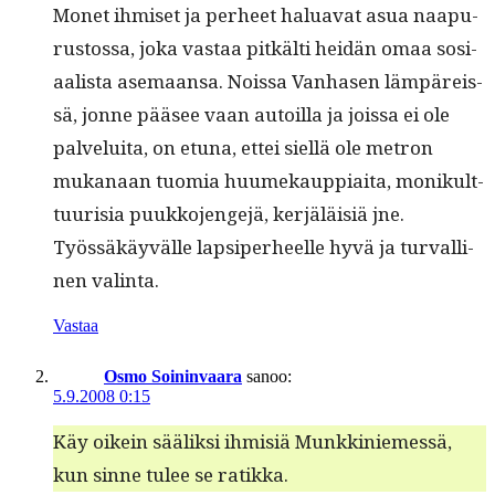
Mon­et ihmiset ja per­heet halu­a­vat asua naa­pu­
rus­tossa, joka vas­taa pitkälti hei­dän omaa sosi­
aal­ista ase­maansa. Nois­sa Van­hasen läm­päreis­
sä, jonne pääsee vaan autoil­la ja jois­sa ei ole
palvelui­ta, on etu­na, ettei siel­lä ole metron
mukanaan tuo­mia huumekaup­pi­ai­ta, monikult­
tuurisia puukko­jenge­jä, ker­jäläisiä jne.
Työssäkäyvälle lap­siper­heelle hyvä ja tur­valli­
nen valinta.
Vastaa
Osmo Soininvaara
sanoo:
5.9.2008 0:15
Käy oikein sää­lik­si ihmisiä Munkkiniemessä,
kun sinne tulee se ratikka.