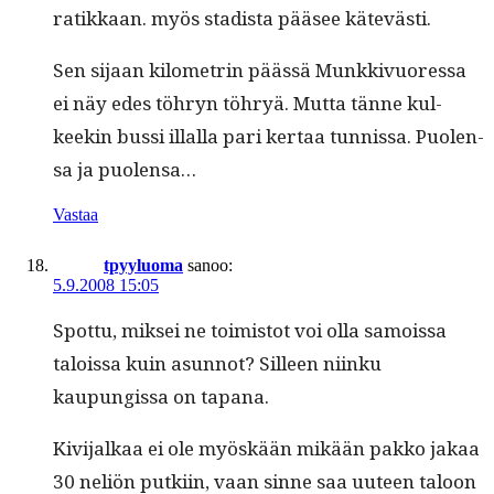
ratikkaan. myös stadista pääsee kätevästi.
Sen sijaan kilo­metrin päässä Munkkivuores­sa
ei näy edes töhryn töhryä. Mut­ta tänne kul­
keekin bus­si illal­la pari ker­taa tun­nis­sa. Puolen­
sa ja puolensa…
Vastaa
tpyyluoma
sanoo:
5.9.2008 15:05
Spot­tu, mik­sei ne toimis­tot voi olla samoissa
talois­sa kuin asun­not? Silleen niinku
kaupungis­sa on tapana.
Kivi­jalkaa ei ole myöskään mikään pakko jakaa
30 neliön putki­in, vaan sinne saa uuteen taloon