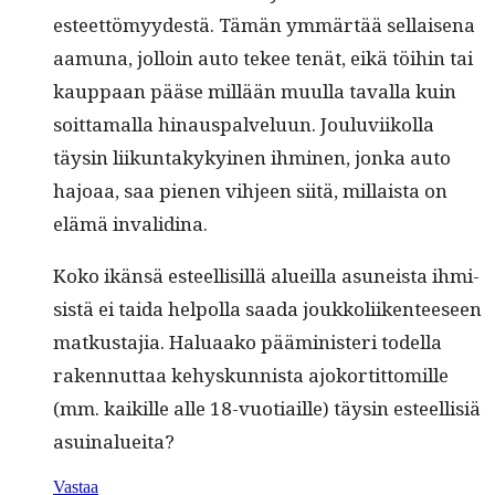
esteet­tömyy­destä. Tämän ymmärtää sel­l­aise­na
aamu­na, jol­loin auto tekee tenät, eikä töi­hin tai
kaup­paan pääse mil­lään muul­la taval­la kuin
soit­ta­mal­la hin­aus­palvelu­un. Joulu­vi­ikol­la
täysin liikun­takykyi­nen ihmi­nen, jon­ka auto
hajoaa, saa pienen vih­jeen siitä, mil­laista on
elämä invalidina.
Koko ikän­sä esteel­lisil­lä alueil­la asuneista ihmi­
sistä ei tai­da helpol­la saa­da joukkoli­iken­teeseen
matkus­ta­jia. Halu­aako päämin­is­teri todel­la
raken­nut­taa kehyskun­nista ajoko­r­tit­tomille
(mm. kaikille alle 18-vuo­ti­aille) täysin esteel­lisiä
asuinalueita?
Vastaa