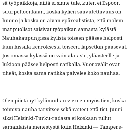
sä työ­paikko­ja, niitä ei sinne tule, kuten ei Espoon
suurpel­toonkaan, kos­ka kylien saavutet­tavu­us on
huono ja kos­ka on aivan epäre­al­is­tista, että molem­
mat puolisot saisi­vat työ­paikan samas­ta kylästä.
Nauhakaupungis­sa kylistä toiseen pääsee hel­posti
kuin hissil­lä ker­rokses­ta toiseen. lapsetkin pää­sevät.
Jos omas­sa kylässä on vain ala-aste, yläas­teelle ja
lukioon pääsee hel­posti ratikalla. Vuorovälit ovat
tiheät, kos­ka sama ratik­ka palvelee koko nauhaa.
Olen piirtänyt kylä­nauhan viereen myös tien, kos­ka
toimi­va nauha tarvit­see sekä raiteet että tiet. Juuri
sik­si Helsin­ki-Turku-radas­ta ei koskaan tul­lut
saman­laista men­estys­tä kuin Helsin­ki — Tampere-