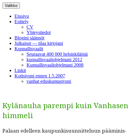
Siirry
Valikko
sisältöön
Etusivu
Esittely
CV
Yhteystiedot
Blogini säännöt
Julkaisut — tilaa kirjojani
Kunnallisvaalit
Seuraavat 400 000 helsinkiläistä
kunnallisvaaliohjelmani 2012
Kunnallisvaaliohjelmani 2008
Linkit
Kotisivuni ennen 1.5.2007
vanhat eduskuntasivuni
Kylänauha parempi kuin Vanhasen
himmeli
Palaan edelleen kaupunkisu­un­nit­telu­un päämin­is­