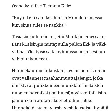
Osmo ket­tuilee Teem­mu K:lle:
“Käy oikein sää­lik­si ihmisiä Munkkiniemessä,
kun sinne tulee se ratikka.”
Tosi­a­sia kuitenkin on, että Munkkiniemessä on
Län­si-Helsin­gin mit­ta­pu­ul­la paljon ilki- ja väki­
val­taa.. Yksi­ty­i­sis­sä taloy­htiöis­sä on jär­jestään
valvontakamerat.
Huumekaup­pa kukois­taa ja esim. nuoriso­talon
ovat val­lan­neet maa­han­muut­ta­ja­jen­git, jot­ka
ilmestyvät puukkoi­neen munkkiniemeläis­ten
nuorten harmik­si (kauhuksi)myös kotibileisi­in
ja munkan ran­nan illan­vi­et­toi­hin. Pikku
Huopalahdes­ta on varsin yksinker­taista hypätä