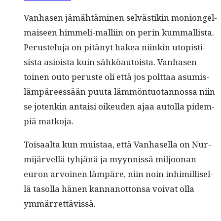
Van­hasen jämähtämi­nen selvästikin monion­gel­
maiseen him­meli-malli­in on perin kum­mallista.
Perustelu­ja on pitänyt hakea niinkin utopis­ti­
sista asioista kuin sähköau­toista. Van­hasen
toinen outo peruste oli että jos polt­taa asum­is­
läm­päreessään puu­ta läm­mön­tuotan­nos­sa niin
se jotenkin antaisi oikeu­den ajaa autol­la pidem­
piä matkoja.
Toisaal­ta kun muis­taa, että Van­hasel­la on Nur­
mi­järvel­lä tyhjänä ja myyn­nis­sä miljoo­nan
euron arvoinen läm­päre, niin noin inhimil­lisel­
lä tasol­la hänen kan­nan­ot­ton­sa voivat olla
ymmärrettävissä.