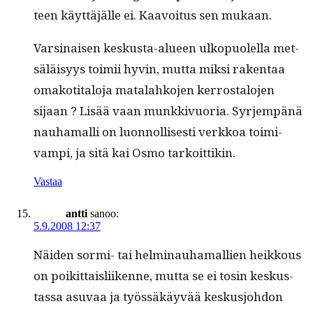
teen käyt­täjälle ei. Kaavoitus sen mukaan.
Varsi­naisen keskus­ta-alueen ulkop­uolel­la met­
säläisyys toimii hyvin, mut­ta mik­si rak­en­taa
omakoti­talo­ja mata­lahko­jen ker­rostalo­jen
sijaan ? Lisää vaan munkkivuo­ria. Syr­jem­pänä
nauhamalli on luon­nol­lis­es­ti verkkoa toimi­
vampi, ja sitä kai Osmo tarkoittikin.
Vastaa
antti
sanoo:
5.9.2008 12:37
Näi­den sor­mi- tai helminauhamallien heikkous
on poikit­tais­li­ikenne, mut­ta se ei tosin keskus­
tas­sa asu­vaa ja työssäkäyvää keskusjo­hdon