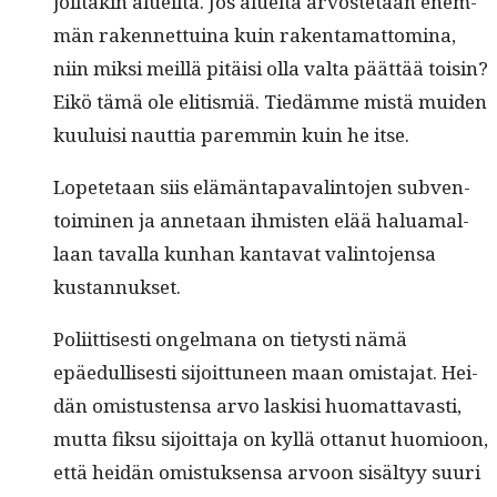
joil­takin alueil­ta. Jos aluei­ta arvoste­taan enem­
män raken­net­tuina kuin rak­en­ta­mat­tom­i­na,
niin mik­si meil­lä pitäisi olla val­ta päät­tää toisin?
Eikö tämä ole elit­ismiä. Tiedämme mis­tä muiden
kuu­luisi naut­tia parem­min kuin he itse.
Lopete­taan siis elämän­ta­paval­in­to­jen sub­ven­
toimi­nen ja annetaan ihmis­ten elää halu­a­mal­
laan taval­la kun­han kan­ta­vat val­in­to­jen­sa
kustannukset.
Poli­it­tis­es­ti ongel­mana on tietysti nämä
epäedullis­es­ti sijoit­tuneen maan omis­ta­jat. Hei­
dän omis­tusten­sa arvo lask­isi huo­mat­tavasti,
mut­ta fik­su sijoit­ta­ja on kyl­lä ottanut huomioon,
että hei­dän omis­tuk­sen­sa arvoon sisäl­tyy suuri