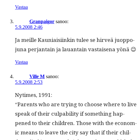
Vastaa
Granpaigor
sanoo:
5.9.2008 2:46
Ja meille Kau­ni­aisi­inkin tulee se hirveä juop­po­
ju­na per­jan­tain ja lauan­tain vas­taise­na yönä 😉
Vastaa
Ville M
sanoo:
5.9.2008 2:53
Nytimes, 1991:
“Par­ents who are try­ing to choose where to live
speak of their cul­pa­bil­i­ty if some­thing hap­
pened to their chil­dren. Those with the eco­nom­
ic means to leave the city say that if their chil­