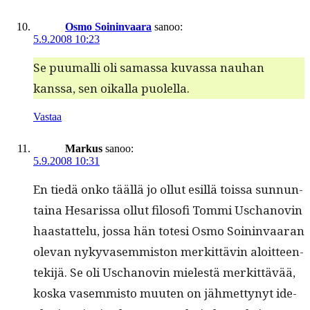
Osmo Soininvaara
sanoo:
5.9.2008 10:23
Se puumalli oli samas­sa kuvas­sa nauhan
kanssa, sen oikalla puolella.
Vastaa
Markus
sanoo:
5.9.2008 10:31
En tiedä onko tääl­lä jo ollut esil­lä tois­sa sun­nun­
taina Hesaris­sa ollut filosofi Tom­mi Uschanovin
haas­tat­telu, jos­sa hän tote­si Osmo Soin­in­vaaran
ole­van nyky­vasem­mis­ton merkit­tävin aloit­teen­
tek­i­jä. Se oli Uschanovin mielestä merkit­tävää,
kos­ka vasem­mis­to muuten on jäh­mettynyt ide­