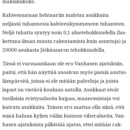
maksimikoko.
Kah­teen­sa­taan hehtaari­in mah­tuu asukkai­ta
neljästä tuhannes­ta kah­teenkymme­neen tuhanteen.
Neljä tuhat­ta syn­tyy noin 0,1 aluete­hokku­udel­la (las­
ket­tuna ilman muu­ta rak­en­tamista kuin asun­to­ja) ja
20000 asukas­ta Jätkäsaaren tehokkuudella.
Tässä ei var­maankaan ole ero Van­hasen ajatuk­si­in,
pait­si, että hän näyt­tää suo­si­van myös pieniä asu­tus­
läm­päre­itä, jois­sa ei ole mitään palvelu­ja ja joista
lapset on vietävä koulu­un autol­la. Asukkaat eivät
tuol­laisia eristysaluei­ta kaipaa, maan­omis­ta­ja voi
kai­va­ta asukkai­ta. Toinen ero saat­taa olla siinä, että
minä halu­an kylien väli­in kun­non viher­aluei­ta, Van­
hasen ajatuk­sista pilk­istää aja­tus, ettei mitään rak­