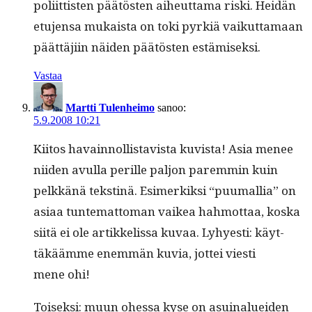
poli­it­tis­ten päätösten aiheut­ta­ma ris­ki. Hei­dän
etu­jen­sa mukaista on toki pyrk­iä vaikut­ta­maan
päät­täji­in näi­den päätösten estämiseksi.
Vastaa
Martti Tulenheimo
sanoo:
5.9.2008 10:21
Kiitos havain­nol­lis­tavista kuvista! Asia menee
niiden avul­la per­ille paljon parem­min kuin
pelkkänä tek­stinä. Esimerkik­si “puumallia” on
asi­aa tun­tem­at­toman vaikea hah­mot­taa, kos­ka
siitä ei ole artikke­lis­sa kuvaa. Lyhyesti: käyt­
täkäämme enem­män kuvia, jot­tei viesti
mene ohi!
Toisek­si: muun ohes­sa kyse on asuinaluei­den