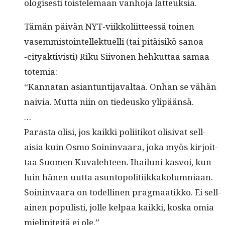
ol­o­gis­es­ti tois­tele­maan van­ho­ja latteuksia.
Tämän päivän NYT-viikkoli­it­teessä toinen
vasem­mis­toin­tellek­tuel­li (tai pitäisikö sanoa
‑cityak­tivisti) Riku Siivo­nen hehkut­taa samaa
totemia:
“Kan­natan asiantun­ti­javal­taa. Onhan se vähän
naivia. Mut­ta niin on tiedeusko ylipäänsä.
…
Paras­ta olisi, jos kaik­ki poli­itikot oli­si­vat sel­l­
aisia kuin Osmo Soin­in­vaara, joka myös kir­joit­
taa Suomen Kuvale­hteen. Ihailu­ni kasvoi, kun
luin hänen uut­ta asun­topoli­ti­ikkako­lum­ni­aan.
Soin­in­vaara on todel­li­nen prag­maatikko. Ei sel­l­
ainen pop­ulisti, jolle kel­paa kaik­ki, kos­ka omia
mielip­iteitä ei ole.”