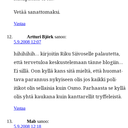
Vetää sanat­tomak­si.
Vastaa
Artturi Björk
sanoo:
5.9.2008 12:07
hihi­hi­hih… kir­joitin Riku Siivoselle palautet­ta,
että ter­ve­tu­loa keskustele­maan tänne blogi­in…
Ei sil­lä. Oon kyl­lä kans sitä mieltä, että huo­mat­
ta­va paran­nus nykyiseen olis jos kaik­ki poli­
itikot olis sel­l­aisia kuin Osmo. Parhaas­ta se kyl­lä
olis yhtä kaukana kuin kanttarel­lit tryffeleistä.
Vastaa
Mab
sanoo:
5.9.2008 12:18