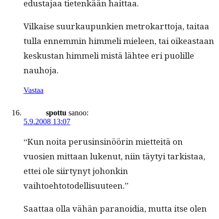
edus­ta­jaa tietenkään haittaa.
Vilkaise suurkaupunkien metrokart­to­ja, taitaa
tul­la ennem­min him­meli mieleen, tai oikeas­t­aan
keskus­tan him­meli mis­tä läh­tee eri puo­lille
nauhoja.
Vastaa
spottu
sanoo:
5.9.2008 13:07
“Kun noi­ta perusinsinöörin miet­teitä on
vuosien mit­taan lukenut, niin täy­tyi tark­istaa,
ettei ole siir­tynyt johonkin
vaihtoehtotodellisuuteen.”
Saat­taa olla vähän para­noidia, mut­ta itse olen