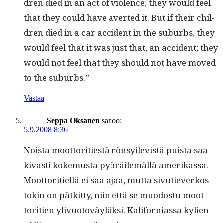
dren died in an act of vio­lence, they would feel
that they could have avert­ed it. But if their chil­
dren died in a car acci­dent in the sub­urbs, they
would feel that it was just that, an acci­dent; they
would not feel that they should not have moved
to the suburbs.”
Vastaa
Seppa Oksanen
sanoo:
5.9.2008 8:36
Noista moot­tori­ti­estä rön­sy­ile­vistä puista saa
kivasti koke­mus­ta pyöräilemäl­lä amerikas­sa.
Moot­tori­tiel­lä ei saa ajaa, mut­ta sivu­tiev­erkos­
tokin on pätkit­ty, niin että se muo­dos­tu moot­
tori­tien ylivuo­toväyläk­si. Kali­for­ni­as­sa kylien