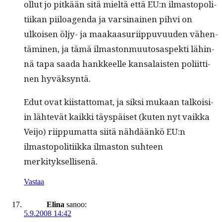
ollut jo pitkään sitä mieltä että EU:n ilmastopoli­
ti­ikan piiloa­gen­da ja varsi­nainen pihvi on
ulkoisen öljy- ja maakaa­suri­ip­pu­vu­u­den vähen­
tämi­nen, ja tämä ilmas­ton­muu­tosaspek­ti lähin­
nä tapa saa­da han­kkeelle kansalais­ten poli­it­ti­
nen hyväksyntä.
Edut ovat kiis­tat­tomat, ja sik­si mukaan talkoisi­
in lähtevät kaik­ki täyspäiset (kuten nyt vaik­ka
Vei­jo) riip­pumat­ta siitä nähdäänkö EU:n
ilmastopoli­ti­ik­ka ilmas­ton suh­teen
merkityksellisenä.
Vastaa
Elina
sanoo:
5.9.2008 14:42