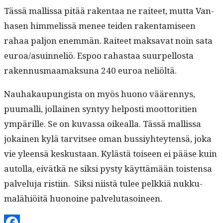
Tässä mallis­sa pitää rak­en­taa ne raiteet, mut­ta Van­
hasen him­melis­sä menee tei­den rak­en­tamiseen
rahaa paljon enem­män. Raiteet mak­sa­vat noin sata
euroa/asuinneliö. Espoo rahas­taa suurpel­losta
raken­nus­maa­mak­suna 240 euroa neliöltä.
Nauhakaupungista on myös huono väären­nys,
puumalli, jol­lainen syn­tyy hel­posti moot­tori­tien
ympärille. Se on kuvas­sa oikeal­la. Tässä mallis­sa
jokainen kylä tarvit­see oman bus­siy­hteyten­sä, joka
vie yleen­sä keskus­taan. Kylästä toiseen ei pääse kuin
autol­la, eivätkä ne sik­si pysty käyt­tämään tois­t­en­sa
palvelu­ja ris­ti­in. Sik­si niistä tulee pelkkiä nukku­
malähiöitä huonoine palvelutasoineen.