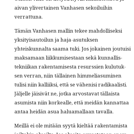
aivan yliv­er­tainen Van­hasen sekoilui­hin
verrattuna.
Tämän Van­hasen mallin tekee mah­dol­lisek­si
yksi­ty­isautoilun ja haja-asu­tuk­sen
yhteiskunnal­ta saa­ma tuki. Jos jokainen jou­tu­isi
mak­samaan liikku­mis­es­taan sekä kun­nal­lis­
tekni­ikan rak­en­tamis­es­ta resurssien kulu­tuk­
sen ver­ran, niin täl­lainen him­melia­sum­i­nen
tulisi niin kalli­ik­si, että se vähenisi radikaal­isti.
Jäl­jelle jäi­sivät ne, jot­ka arvosta­vat täl­laista
asum­ista niin korkealle, että mei­dän kan­nat­taa
antaa hei­dän asua halu­a­mal­laan tavalla.
Meil­lä ei ole mitään syytä kieltää rak­en­tamista