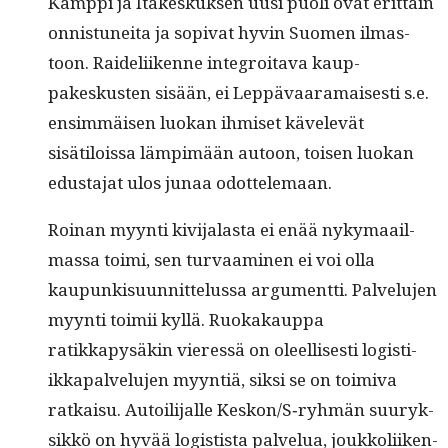
Kamp­pi ja Itäkeskuk­sen uusi puoli ovat erit­täin
onnis­tunei­ta ja sopi­vat hyvin Suomen ilmas­
toon. Raideli­ikenne inte­groita­va kaup­
pakeskusten sisään, ei Lep­pä­vaara­mais­es­ti s.e.
ensim­mäisen luokan ihmiset kävelevät
sisätilois­sa lämpimään autoon, toisen luokan
edus­ta­jat ulos junaa odottelemaan.
Roinan myyn­ti kivi­jalas­ta ei enää nyky­maail­
mas­sa toi­mi, sen tur­vaami­nen ei voi olla
kaupunkisu­un­nit­telus­sa argu­ment­ti. Palvelu­jen
myyn­ti toimii kyl­lä. Ruokakaup­pa
ratikkapysäkin vier­essä on oleel­lis­es­ti logis­ti­
ikka­palvelu­jen myyn­tiä, sik­si se on toimi­va
ratkaisu. Autoil­i­jalle Keskon/S‑ryhmän suuryk­
sikkö on hyvää logis­tista palvelua, joukkoli­iken­