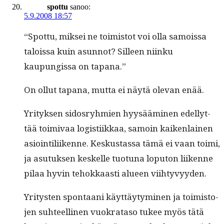
spottu
sanoo:
5.9.2008 18:57
“Spot­tu, mik­sei ne toimis­tot voi olla samoissa
talois­sa kuin asun­not? Silleen niinku
kaupungis­sa on tapana.”
On ollut tapana, mut­ta ei näytä ole­van enää.
Yri­tyk­sen sidos­ryh­mien hyysäämi­nen edel­lyt­
tää toimi­vaa logis­ti­ikkaa, samoin kaiken­lainen
asioin­tili­ikenne. Keskus­tas­sa tämä ei vaan toi­mi,
ja asu­tuk­sen keskelle tuo­tu­na lop­u­ton liikenne
pilaa hyvin tehokkaasti alueen viihtyvyyden.
Yri­tys­ten spon­taani käyt­täy­tymi­nen ja toimis­to­
jen suh­teelli­nen vuokrata­so tukee myös tätä