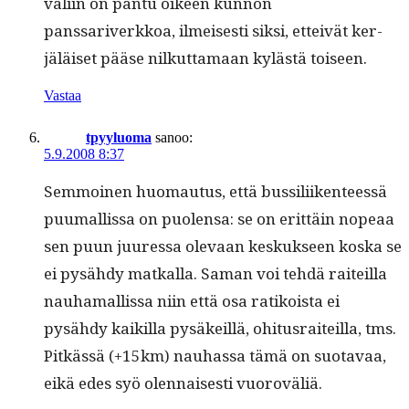
väli­in on pan­tu oikeen kun­non
panssariverkkoa, ilmeis­es­ti sik­si, etteivät ker­
jäläiset pääse nilkut­ta­maan kylästä toiseen.
Vastaa
tpyyluoma
sanoo:
5.9.2008 8:37
Sem­moinen huo­mau­tus, että bus­sili­iken­teessä
puumallis­sa on puolen­sa: se on erit­täin nopeaa
sen puun juures­sa ole­vaan keskuk­seen kos­ka se
ei pysähdy matkalla. Saman voi tehdä raiteil­la
nauhamallis­sa niin että osa ratikoista ei
pysähdy kaikil­la pysäkeil­lä, ohi­tus­raiteil­la, tms.
Pitkässä (+15km) nauhas­sa tämä on suo­tavaa,
eikä edes syö olen­nais­es­ti vuoroväliä.