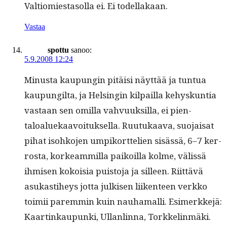
Val­tiomi­es­ta­sol­la ei. Ei todellakaan.
Vastaa
spottu
sanoo:
5.9.2008 12:24
Minus­ta kaupun­gin pitäisi näyt­tää ja tun­tua
kaupungilta, ja Helsin­gin kil­pail­la kehyskun­tia
vas­taan sen omil­la vahvuuk­sil­la, ei pien­
taloaluekaavoituk­sel­la. Ruu­tukaa­va, suo­jaisat
pihat isohko­jen umpiko­rt­telien sisässä, 6–7 ker­
rosta, korkeam­mil­la paikoil­la kolme, välis­sä
ihmisen kokoisia puis­to­ja ja silleen. Riit­tävä
asukasti­heys jot­ta julkisen liiken­teen verkko
toimii parem­min kuin nauhamalli. Esimerkke­jä:
Kaartinkaupun­ki, Ullan­lin­na, Torkkelinmäki.