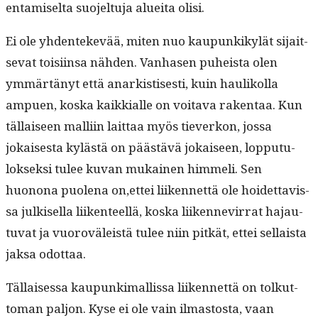
en­tamiselta suo­jel­tu­ja aluei­ta olisi.
Ei ole yhden­tekevää, miten nuo kaupunkikylät sijait­
se­vat toisi­in­sa näh­den. Van­hasen puheista olen
ymmärtänyt että anark­istis­es­ti, kuin haulikol­la
ampuen, kos­ka kaikkialle on voita­va rak­en­taa. Kun
täl­laiseen malli­in lait­taa myös tiev­erkon, jos­sa
jokaises­ta kylästä on päästävä jokaiseen, lop­putu­
lok­sek­si tulee kuvan mukainen him­meli. Sen
huonona puole­na on,ettei liiken­net­tä ole hoidet­tavis­
sa julkisel­la liiken­teel­lä, kos­ka liiken­nevir­rat hajau­
tu­vat ja vuoroväleistä tulee niin pitkät, ettei sel­l­aista
jak­sa odottaa.
Täl­laises­sa kaupunki­mallis­sa liiken­net­tä on tolkut­
toman paljon. Kyse ei ole vain ilmas­tos­ta, vaan